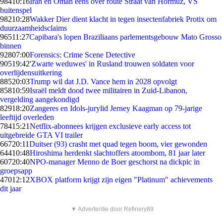
984
10:16
Iran en Oman eens over route Straat van Hormuz, VS
buitenspel
982
10:28
Wakker Dier dient klacht in tegen insectenfabriek Protix om
duurzaamheidsclaims
965
11:27
Capibara's lopen Braziliaans parlementsgebouw Mato Grosso
binnen
928
07:00
Forensics: Crime Scene Detective
905
19:42
'Zwarte weduwes' in Rusland trouwen soldaten voor
overlijdensuitkering
885
20:03
Trump wil dat J.D. Vance hem in 2028 opvolgt
858
10:59
Israël meldt dood twee militairen in Zuid-Libanon,
vergelding aangekondigd
829
18:20
Zangeres en Idols-jurylid Jerney Kaagman op 79-jarige
leeftijd overleden
784
15:21
Netflix-abonnees krijgen exclusieve early access tot
uitgebreide GTA VI trailer
667
20:11
Duitser (93) crasht met quad tegen boom, vier gewonden
644
10:48
Hiroshima herdenkt slachtoffers atoombom, 81 jaar later
607
20:40
NPO-manager Menno de Boer geschorst na dickpic in
groepsapp
470
12:12
XBOX platform krijgt zijn eigen "Platinum" achievements
dit jaar
▼ Advertentie door Refinery89