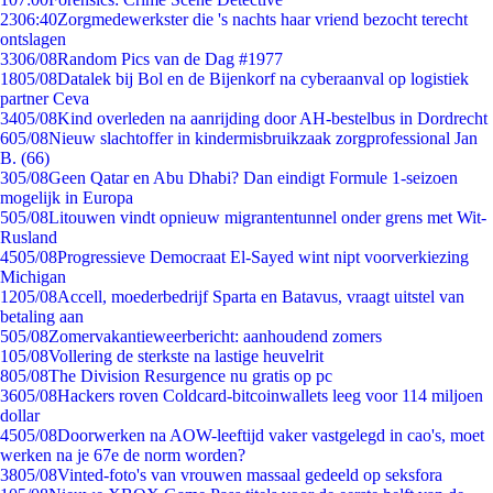
23
06:40
Zorgmedewerkster die 's nachts haar vriend bezocht terecht
ontslagen
33
06/08
Random Pics van de Dag #1977
18
05/08
Datalek bij Bol en de Bijenkorf na cyberaanval op logistiek
partner Ceva
34
05/08
Kind overleden na aanrijding door AH-bestelbus in Dordrecht
6
05/08
Nieuw slachtoffer in kindermisbruikzaak zorgprofessional Jan
B. (66)
3
05/08
Geen Qatar en Abu Dhabi? Dan eindigt Formule 1-seizoen
mogelijk in Europa
5
05/08
Litouwen vindt opnieuw migrantentunnel onder grens met Wit-
Rusland
45
05/08
Progressieve Democraat El-Sayed wint nipt voorverkiezing
Michigan
12
05/08
Accell, moederbedrijf Sparta en Batavus, vraagt uitstel van
betaling aan
5
05/08
Zomervakantieweerbericht: aanhoudend zomers
1
05/08
Vollering de sterkste na lastige heuvelrit
8
05/08
The Division Resurgence nu gratis op pc
36
05/08
Hackers roven Coldcard-bitcoinwallets leeg voor 114 miljoen
dollar
45
05/08
Doorwerken na AOW-leeftijd vaker vastgelegd in cao's, moet
werken na je 67e de norm worden?
38
05/08
Vinted-foto's van vrouwen massaal gedeeld op seksfora