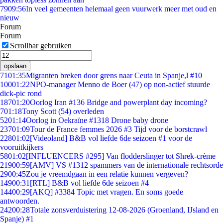
79
09:56
In veel gemeenten helemaal geen vuurwerk meer met oud en
nieuw
Forum
Forum
Scrollbar gebruiken
opslaan
71
01:35
Migranten breken door grens naar Ceuta in Spanje,l #10
100
01:22
NPO-manager Menno de Boer (47) op non-actief stuurde
dick-pic rond
187
01:20
Oorlog Iran #136 Bridge and powerplant day incoming?
7
01:18
Tony Scott (54) overleden
52
01:14
Oorlog in Oekraïne #1318 Drone baby drone
237
01:09
Tour de France femmes 2026 #3 Tijd voor de borstcrawl
228
01:02
[Videoland] B&B vol liefde 6de seizoen #1 voor de
vooruitkijkers
58
01:02
[INFLUENCERS #295] Van flodderslinger tot Shrek-crème
219
00:59
[AMV] VS #1312 spammers van de internationale rechtsorde
29
00:45
Zou je vreemdgaan in een relatie kunnen vergeven?
149
00:31
[RTL] B&B vol liefde 6de seizoen #4
144
00:29
[AKQ] #3384 Topic met vragen. En soms goede
antwoorden.
242
00:28
Totale zonsverduistering 12-08-2026 (Groenland, IJsland en
Spanje) #1