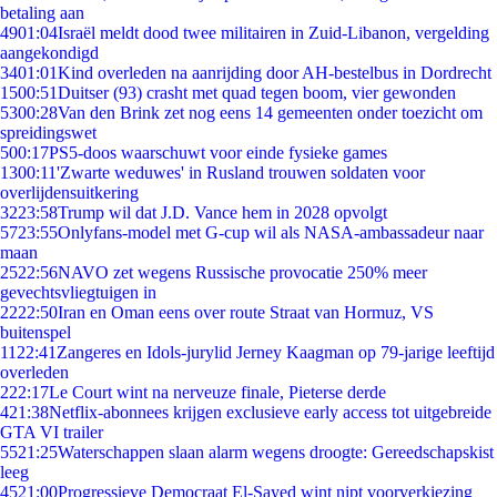
betaling aan
49
01:04
Israël meldt dood twee militairen in Zuid-Libanon, vergelding
aangekondigd
34
01:01
Kind overleden na aanrijding door AH-bestelbus in Dordrecht
15
00:51
Duitser (93) crasht met quad tegen boom, vier gewonden
53
00:28
Van den Brink zet nog eens 14 gemeenten onder toezicht om
spreidingswet
5
00:17
PS5-doos waarschuwt voor einde fysieke games
13
00:11
'Zwarte weduwes' in Rusland trouwen soldaten voor
overlijdensuitkering
32
23:58
Trump wil dat J.D. Vance hem in 2028 opvolgt
57
23:55
Onlyfans-model met G-cup wil als NASA-ambassadeur naar
maan
25
22:56
NAVO zet wegens Russische provocatie 250% meer
gevechtsvliegtuigen in
22
22:50
Iran en Oman eens over route Straat van Hormuz, VS
buitenspel
11
22:41
Zangeres en Idols-jurylid Jerney Kaagman op 79-jarige leeftijd
overleden
2
22:17
Le Court wint na nerveuze finale, Pieterse derde
4
21:38
Netflix-abonnees krijgen exclusieve early access tot uitgebreide
GTA VI trailer
55
21:25
Waterschappen slaan alarm wegens droogte: Gereedschapskist
leeg
45
21:00
Progressieve Democraat El-Sayed wint nipt voorverkiezing