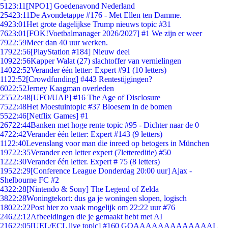
51
23:11
[NPO1] Goedenavond Nederland
254
23:11
De Avondetappe #176 - Met Ellen ten Damme.
49
23:01
Het grote dagelijkse Trump nieuws topic #31
76
23:01
[FOK!Voetbalmanager 2026/2027] #1 We zijn er weer
79
22:59
Meer dan 40 uur werken.
179
22:56
[PlayStation #184] Nieuw deel
109
22:56
Kapper Walat (27) slachtoffer van vernielingen
140
22:52
Verander één letter: Expert #91 (10 letters)
11
22:52
[Crowdfunding] #443 Rentestijgingen?
60
22:52
Jerney Kaagman overleden
255
22:48
[UFO/UAP] #16 The Age of Disclosure
75
22:48
Het Moestuintopic #37 Bloesem in de bomen
55
22:46
[Netflix Games] #1
267
22:44
Banken met hoge rente topic #95 - Dichter naar de 0
47
22:42
Verander één letter: Expert #143 (9 letters)
11
22:40
Levenslang voor man die inreed op betogers in München
197
22:35
Verander een letter expert (7lettereditie) #50
12
22:30
Verander één letter. Expert # 75 (8 letters)
195
22:29
[Conference League Donderdag 20:00 uur] Ajax -
Shelbourne FC #2
43
22:28
[Nintendo & Sony] The Legend of Zelda
38
22:28
Woningtekort: dus ga je woningen slopen, logisch
180
22:22
Post hier zo vaak mogelijk om 22:22 uur #76
246
22:12
Afbeeldingen die je gemaakt hebt met AI
216
22:05
[UEL/ECL live topic] #160 GOAAAAAAAAAAAAAL