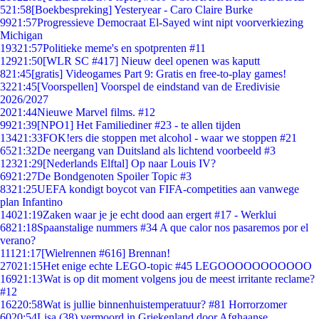
5
21:58
[Boekbespreking] Yesteryear - Caro Claire Burke
99
21:57
Progressieve Democraat El-Sayed wint nipt voorverkiezing
Michigan
193
21:57
Politieke meme's en spotprenten #11
129
21:50
[WLR SC #417] Nieuw deel openen was kaputt
8
21:45
[gratis] Videogames Part 9: Gratis en free-to-play games!
32
21:45
[Voorspellen] Voorspel de eindstand van de Eredivisie
2026/2027
20
21:44
Nieuwe Marvel films. #12
99
21:39
[NPO1] Het Familiediner #23 - te allen tijden
134
21:33
FOK!ers die stoppen met alcohol - waar we stoppen #21
65
21:32
De neergang van Duitsland als lichtend voorbeeld #3
123
21:29
[Nederlands Elftal] Op naar Louis IV?
69
21:27
De Bondgenoten Spoiler Topic #3
83
21:25
UEFA kondigt boycot van FIFA-competities aan vanwege
plan Infantino
140
21:19
Zaken waar je je echt dood aan ergert #17 - Werklui
68
21:18
Spaanstalige nummers #34 A que calor nos pasaremos por el
verano?
111
21:17
[Wielrennen #616] Brennan!
270
21:15
Het enige echte LEGO-topic #45 LEGOOOOOOOOOOO
169
21:13
Wat is op dit moment volgens jou de meest irritante reclame?
#12
162
20:58
Wat is jullie binnenhuistemperatuur? #81 Horrorzomer
60
20:54
Lisa (38) vermoord in Griekenland door Afghaanse