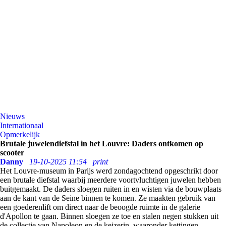
Nieuws
Internationaal
Opmerkelijk
Brutale juwelendiefstal in het Louvre: Daders ontkomen op
scooter
Danny
19-10-2025 11:54
print
Het Louvre-museum in Parijs werd zondagochtend opgeschrikt door
een brutale diefstal waarbij meerdere voortvluchtigen juwelen hebben
buitgemaakt. De daders sloegen ruiten in en wisten via de bouwplaats
aan de kant van de Seine binnen te komen. Ze maakten gebruik van
een goederenlift om direct naar de beoogde ruimte in de galerie
d'Apollon te gaan. Binnen sloegen ze toe en stalen negen stukken uit
de collectie van Napoleon en de keizerin, waaronder kettingen,