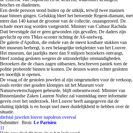
broches en diademen.
Een derde persoon stond buiten op de uitkijk, terwijl twee mannen
naar binnen gingen. Gelukkig bleef het beroemde Regent-diamant, met
meer dan 140 karaat de grootste van de collectie, onaangeroerd. De
schade moet nog worden vastgesteld. Minister van Cultuur Rachida
Dati bevestigde dat er geen gewonden zijn gevallen. De daders zijn
gevlucht op een TMax-scooter richting de A6-snelweg.
De galerie d'Apollon, die enkele van de meest kostbare stukken van
het museum herbergt, is een belangrijke trekpleister van het Louvre.
Het museum, dat jaarlijks meer dan 9 miljoen bezoekers ontvangt,
bleef zondag gesloten wegens de uitzonderlijke omstandigheden.
Bezoekers die de chaos zagen uitbarsten, beschreven paniek toen de
politie probeerde binnen te komen. De deuren waren echter gesloten
en moeilijk te openen.
De vraag of de gestolen juwelen al zijn omgesmolten voor de verkoop,
zoals eerder met gouden klompjes uit het Museum voor
Natuurwetenschappen gebeurde, blijft onbeantwoord. Minister van
Binnenlandse Zaken Laurent Nuñez zal vanmiddag meer informatie
geven over het onderzoek. Het Louvre heeft aangegeven dat de
sluiting tijdelijk is en hoopt snel meer duidelijkheid te hebben over de
situatie.
diefstal
juwelen
louvre
napoleon
overval
Submitter:
Bron:
Le Parisien
11