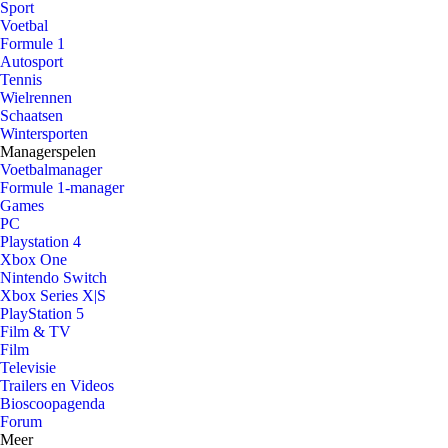
Sport
Voetbal
Formule 1
Autosport
Tennis
Wielrennen
Schaatsen
Wintersporten
Managerspelen
Voetbalmanager
Formule 1-manager
Games
PC
Playstation 4
Xbox One
Nintendo Switch
Xbox Series X|S
PlayStation 5
Film & TV
Film
Televisie
Trailers en Videos
Bioscoopagenda
Forum
Meer