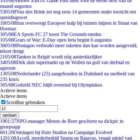
1
05/08
Nieuwe XBOX Game Pass titels voor de eerste helft van de
maand augustus
53
05/08
Van den Brink zet nog eens 14 gemeenten onder toezicht om
spreidingswet
18
05/08
Iran overweegt Europese hulp bij ruimen mijnen in Straat van
Hormuz
3
05/08
EA Sports FC 27 toont The Grounds-modus
1
05/08
Gears of War: E-Day open beta begint 6 augustus
36
05/08
Pentagon verbruikt meer raketten dan kan worden aangevuld,
tekort dreigt
21
05/08
Tanken in België wordt nóg aantrekkelijker
34
05/08
Dirk sluit supermarkt op de Wallen na golf van diefstal en
agressie
13
05/08
Nederlander (23) aangehouden in Duitsland na snelheid van
235 km/u
3
05/08
Gedurfd NEC blijft overeind bij Olympiakos
Actieve items
Actieve items
Scrollbar gebruiken
opslaan
19
01:37
NPO-manager Menno de Boer geschorst na dickpic in
groepsapp
6
01:20
Ontslagen bij Halo Studios na Campaign Evolved
12
01:08
Accell, moederbedrijf Sparta en Batavus, vraagt uitstel van