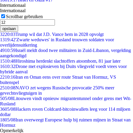
Internationaal
Internationaal
Scrollbar gebruiken
opslaan
32
20:03
Trump wil dat J.D. Vance hem in 2028 opvolgt
13
19:42
'Zwarte weduwes' in Rusland trouwen soldaten voor
overlijdensuitkering
49
10:59
Israël meldt dood twee militairen in Zuid-Libanon, vergelding
aangekondigd
15
10:48
Hiroshima herdenkt slachtoffers atoombom, 81 jaar later
16
10:32
Drone met explosieven bij Duits vliegveld voedt vrees voor
hybride aanval
22
10:16
Iran en Oman eens over route Straat van Hormuz, VS
buitenspel
25
10:08
NAVO zet wegens Russische provocatie 250% meer
gevechtsvliegtuigen in
5
05/08
Litouwen vindt opnieuw migrantentunnel onder grens met Wit-
Rusland
36
05/08
Hackers roven Coldcard-bitcoinwallets leeg voor 114 miljoen
dollar
18
05/08
Iran overweegt Europese hulp bij ruimen mijnen in Straat van
Hormuz
Opmerkelijk