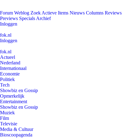
Forum
Weblog
Zoek
Actieve Items
Nieuws
Columns
Reviews
Previews
Specials
Archief
Inloggen
fok.nl
Inloggen
fok.nl
Actueel
Nederland
Internationaal
Economie
Politiek
Tech
Showbiz en Gossip
Opmerkelijk
Entertainment
Showbiz en Gossip
Muziek
Film
Televisie
Media & Cultuur
Bioscoopagenda