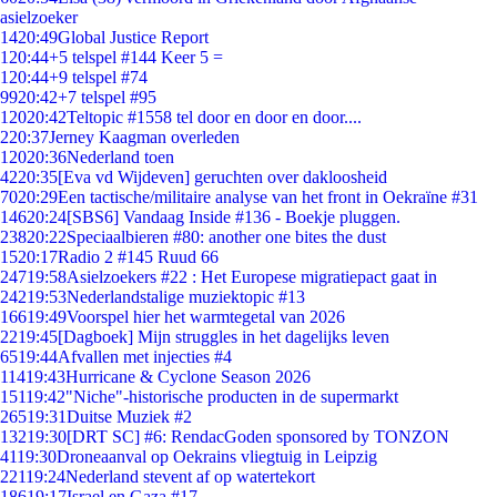
asielzoeker
14
20:49
Global Justice Report
1
20:44
+5 telspel #144 Keer 5 =
1
20:44
+9 telspel #74
99
20:42
+7 telspel #95
120
20:42
Teltopic #1558 tel door en door en door....
2
20:37
Jerney Kaagman overleden
120
20:36
Nederland toen
42
20:35
[Eva vd Wijdeven] geruchten over dakloosheid
70
20:29
Een tactische/militaire analyse van het front in Oekraïne #31
146
20:24
[SBS6] Vandaag Inside #136 - Boekje pluggen.
238
20:22
Speciaalbieren #80: another one bites the dust
15
20:17
Radio 2 #145 Ruud 66
247
19:58
Asielzoekers #22 : Het Europese migratiepact gaat in
242
19:53
Nederlandstalige muziektopic #13
166
19:49
Voorspel hier het warmtegetal van 2026
22
19:45
[Dagboek] Mijn struggles in het dagelijks leven
65
19:44
Afvallen met injecties #4
114
19:43
Hurricane & Cyclone Season 2026
151
19:42
"Niche"-historische producten in de supermarkt
265
19:31
Duitse Muziek #2
132
19:30
[DRT SC] #6: RendacGoden sponsored by TONZON
41
19:30
Droneaanval op Oekrains vliegtuig in Leipzig
221
19:24
Nederland stevent af op watertekort
186
19:17
Israel en Gaza #17