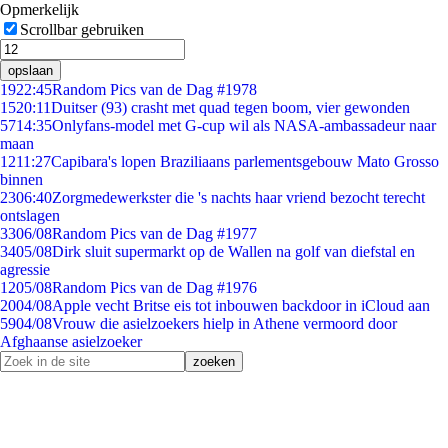
Opmerkelijk
Scrollbar gebruiken
opslaan
19
22:45
Random Pics van de Dag #1978
15
20:11
Duitser (93) crasht met quad tegen boom, vier gewonden
57
14:35
Onlyfans-model met G-cup wil als NASA-ambassadeur naar
maan
12
11:27
Capibara's lopen Braziliaans parlementsgebouw Mato Grosso
binnen
23
06:40
Zorgmedewerkster die 's nachts haar vriend bezocht terecht
ontslagen
33
06/08
Random Pics van de Dag #1977
34
05/08
Dirk sluit supermarkt op de Wallen na golf van diefstal en
agressie
12
05/08
Random Pics van de Dag #1976
20
04/08
Apple vecht Britse eis tot inbouwen backdoor in iCloud aan
59
04/08
Vrouw die asielzoekers hielp in Athene vermoord door
Afghaanse asielzoeker