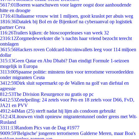
56
17:01
Boeren waarschuwen voor lagere oogst door aanhoudende
hitte en droogte
17
16:41
Italiaanse vrouw wint 1 miljoen, gooit kraslot per abuis weg
18
16:36
Datalek bij Bol en de Bijenkorf na cyberaanval op logistiek
partner Ceva
1
16:26
Trailers kijken: de bioscoopreleases van week 32
23
16:12
Zorgmedewerkster die 's nachts haar vriend bezocht terecht
ontslagen
36
15:56
Hackers roven Coldcard-bitcoinwallets leeg voor 114 miljoen
dollar
3
15:13
Geen Qatar en Abu Dhabi? Dan eindigt Formule 1-seizoen
mogelijk in Europa
31
13:00
Spaanse politie: minstens tien voor terrorisme veroordeelden
onder migranten Ceuta
34
12:59
Dirk sluit supermarkt op de Wallen na golf van diefstal en
agressie
8
12:53
The Division Resurgence nu gratis op pc
64
12:53
Zetelpeiling: 24 zetels voor Pro en 18 zetels voor D66, FvD,
JA21 en PVV
49
12:44
Man (25) sterft nadat hij lijm als condoom gebruikt
5
12:43
Litouwen vindt opnieuw migrantentunnel onder grens met Wit-
Rusland
33
11:13
Random Pics van de Dag #1977
90
09:59
'Belgische' jongeren terroriseren Galderse Meren, maar Boa's
pakken topless zonnen aan