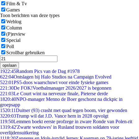
Film & Tv
Games
Toon berichten van deze types
Weblog
Column
(P)review
Special
Poll
Scrollbar gebruiken
opslaan
19
22:45
Random Pics van de Dag #1978
6
22:04
Ontslagen bij Halo Studios na Campaign Evolved
5
22:01
PS5-doos waarschuwt voor einde fysieke games
2
21:30
De FOK!Voetbalmanager 2026/2027 is begonnen
2
21:03
Le Court wint na nerveuze finale, Pieterse derde
18
20:40
NPO-manager Menno de Boer geschorst na dickpic in
groepsapp
15
20:11
Duitser (93) crasht met quad tegen boom, vier gewonden
32
20:03
Trump wil dat J.D. Vance hem in 2028 opvolgt
1
19:50
Lemmen boekt eerste profzege in zware Ronde van Polen-rit
13
19:42
'Zwarte weduwes' in Rusland trouwen soldaten voor
overlijdensuitkering
11
18:20
Zangeres en Idols-jurylid Jerney Kaagman op 79-jarige leeftijd