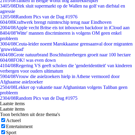
21
05/08
Tanken in België wordt nóg aantrekkelijker
34
05/08
Dirk sluit supermarkt op de Wallen na golf van diefstal en
agressie
12
05/08
Random Pics van de Dag #1976
6
04/08
Kraftwerk brengt ruimteschip terug naar Eindhoven
20
04/08
Apple vecht Britse eis tot inbouwen backdoor in iCloud aan
84
04/08
'Witte' mannen discrimineren is volgens OM geen enkel
probleem
30
04/08
Ceuta-leider noemt Marokkaanse grensaanval door migranten
'gruweldaad'
6
04/08
Grote natuurbrand Boschhuizerbergen groeit naar 100 hectare
6
04/08
FOK! was even down
41
04/08
Regering VS geeft scholen die 'genderidentiteit' van kinderen
verbergen voor ouders ultimatum
59
04/08
Vrouw die asielzoekers hielp in Athene vermoord door
Afghaanse asielzoeker
25
04/08
Lekker op vakantie naar Afghanistan volgens Taliban geen
probleem
23
04/08
Random Pics van de Dag #1975
Laatste items
Laatste items
Toon berichten uit deze thema's
Actueel
Entertainment
Sport