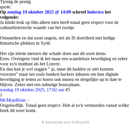
Tjemig de pemig
quote:
Op
zondag 19 oktober 2025 @ 14:09
schreef
ludovico
het
volgende:
Ja klinkt leuk op film alleen men heeft totaal geen respect voor de
cultuurhistorische waarde van het zooitje.
Omsmelten en dat soort ongein, net als IS doet/deed met heilige
historische plekken in Syrië.
Het zijn trieste mensen die schade doen aan dit soort items.
Eens. Overigens vind ik het maar een waardeloze beveiliging en zeker
voor zo'n instituut als het Louvre.
En dan kan je wel zeggen " ja, maar dit hadden ze niet kunnen
voorzien" maar net zoals banken hackers inhuren om hun digitale
beveiliging te testen zo horen ook musea en dergelijke up to date te
blijven. Zeker met een naburige bouwplaats.
zondag 19 oktober 2025, 17:02 uur
#5
1
Mr.MojoRisin
Ongelooflijk. Totaal geen respect. Heb al zo'n vermoeden vanuit welke
hoek dit weer komt.
▼ Advertentie door Refinery89