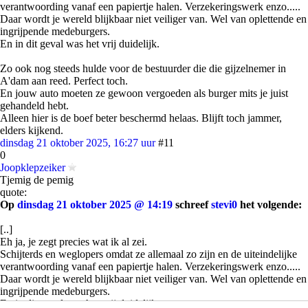
verantwoording vanaf een papiertje halen. Verzekeringswerk enzo.....
Daar wordt je wereld blijkbaar niet veiliger van. Wel van oplettende en
ingrijpende medeburgers.
En in dit geval was het vrij duidelijk.
Zo ook nog steeds hulde voor de bestuurder die die gijzelnemer in
A'dam aan reed. Perfect toch.
En jouw auto moeten ze gewoon vergoeden als burger mits je juist
gehandeld hebt.
Alleen hier is de boef beter beschermd helaas. Blijft toch jammer,
elders kijkend.
dinsdag 21 oktober 2025, 16:27 uur
#11
0
Joopklepzeiker
Tjemig de pemig
quote:
Op
dinsdag 21 oktober 2025 @ 14:19
schreef
stevi0
het volgende:
[..]
Eh ja, je zegt precies wat ik al zei.
Schijterds en weglopers omdat ze allemaal zo zijn en de uiteindelijke
verantwoording vanaf een papiertje halen. Verzekeringswerk enzo.....
Daar wordt je wereld blijkbaar niet veiliger van. Wel van oplettende en
ingrijpende medeburgers.
En in dit geval was het vrij duidelijk.