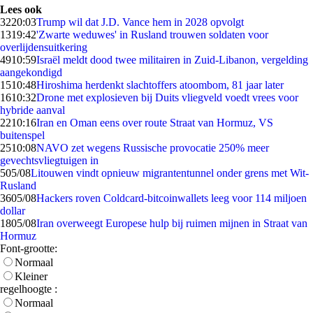
Lees ook
32
20:03
Trump wil dat J.D. Vance hem in 2028 opvolgt
13
19:42
'Zwarte weduwes' in Rusland trouwen soldaten voor
overlijdensuitkering
49
10:59
Israël meldt dood twee militairen in Zuid-Libanon, vergelding
aangekondigd
15
10:48
Hiroshima herdenkt slachtoffers atoombom, 81 jaar later
16
10:32
Drone met explosieven bij Duits vliegveld voedt vrees voor
hybride aanval
22
10:16
Iran en Oman eens over route Straat van Hormuz, VS
buitenspel
25
10:08
NAVO zet wegens Russische provocatie 250% meer
gevechtsvliegtuigen in
5
05/08
Litouwen vindt opnieuw migrantentunnel onder grens met Wit-
Rusland
36
05/08
Hackers roven Coldcard-bitcoinwallets leeg voor 114 miljoen
dollar
18
05/08
Iran overweegt Europese hulp bij ruimen mijnen in Straat van
Hormuz
Font-grootte:
Normaal
Kleiner
regelhoogte :
Normaal