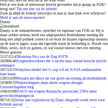
Help ons; deel dit item als je het leuk vond
Heb je een leuk of interessant bericht gevonden dat je graag op FOK!
terug ziet?
Tip ons dan via de submit!
Zoek jij altijd de leukste nieuwtjes en kun je daar leuk over schrijven?
Meld je aan als nieuwsposter!
Danny
Danny is de initiatiefnemer, oprichter en eigenaar van FOK.nl. Hij is
maar zelden serieus, heeft een uitgesproken Rotterdamse mening die
lang niet altijd politiek correct is en bezit de bizarre eigenschap mensen
op de kast te jagen, waar dat eigenlijk nooit de bedoeling is. Houdt van
films, series, tech en gamen, en wil vooral nieuws met een mening.
Meest gelezen
52373
22:45
Random Pics van de Dag #1978
1828
06:40
Zorgmedewerkster die 's nachts haar vriend bezocht terecht
ontslagen
1815
14:35
Onlyfans-model met G-cup wil als NASA-ambassadeur
naar maan
1283
14:09
Huisarts per direct uit vak gezet om ernstig alcoholmisbruik
1058
09:33
Waterschappen slaan alarm wegens droogte:
Gereedschapskist leeg
1046
10:08
NAVO zet wegens Russische provocatie 250% meer
gevechtsvliegtuigen in
987
10:32
Drone met explosieven bij Duits vliegveld voedt vrees voor
hybride aanval