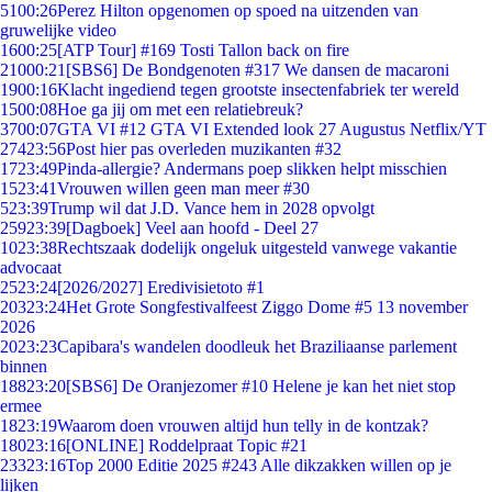
51
00:26
Perez Hilton opgenomen op spoed na uitzenden van
gruwelijke video
16
00:25
[ATP Tour] #169 Tosti Tallon back on fire
210
00:21
[SBS6] De Bondgenoten #317 We dansen de macaroni
19
00:16
Klacht ingediend tegen grootste insectenfabriek ter wereld
15
00:08
Hoe ga jij om met een relatiebreuk?
37
00:07
GTA VI #12 GTA VI Extended look 27 Augustus Netflix/YT
274
23:56
Post hier pas overleden muzikanten #32
17
23:49
Pinda-allergie? Andermans poep slikken helpt misschien
15
23:41
Vrouwen willen geen man meer #30
5
23:39
Trump wil dat J.D. Vance hem in 2028 opvolgt
259
23:39
[Dagboek] Veel aan hoofd - Deel 27
10
23:38
Rechtszaak dodelijk ongeluk uitgesteld vanwege vakantie
advocaat
25
23:24
[2026/2027] Eredivisietoto #1
203
23:24
Het Grote Songfestivalfeest Ziggo Dome #5 13 november
2026
20
23:23
Capibara's wandelen doodleuk het Braziliaanse parlement
binnen
188
23:20
[SBS6] De Oranjezomer #10 Helene je kan het niet stop
ermee
18
23:19
Waarom doen vrouwen altijd hun telly in de kontzak?
180
23:16
[ONLINE] Roddelpraat Topic #21
233
23:16
Top 2000 Editie 2025 #243 Alle dikzakken willen op je
lijken