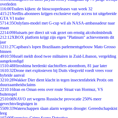
overleden
1
16:00
Trailers kijken: de bioscoopreleases van week 32
4
15:21
Netflix-abonnees krijgen exclusieve early access tot uitgebreide
GTA VI trailer
57
14:35
Onlyfans-model met G-cup wil als NASA-ambassadeur naar
maan
22
14:09
Huisarts per direct uit vak gezet om ernstig alcoholmisbruik
2
12:12
XBOX platform krijgt zijn eigen "Platinum" achievements dit
jaar
12
11:27
Capibara's lopen Braziliaans parlementsgebouw Mato Grosso
binnen
49
10:59
Israël meldt dood twee militairen in Zuid-Libanon, vergelding
aangekondigd
15
10:48
Hiroshima herdenkt slachtoffers atoombom, 81 jaar later
16
10:32
Drone met explosieven bij Duits vliegveld voedt vrees voor
hybride aanval
32
10:28
Wakker Dier dient klacht in tegen insectenfabriek Protix om
duurzaamheidsclaims
22
10:16
Iran en Oman eens over route Straat van Hormuz, VS
buitenspel
25
10:08
NAVO zet wegens Russische provocatie 250% meer
gevechtsvliegtuigen in
55
09:33
Waterschappen slaan alarm wegens droogte: Gereedschapskist
leeg
1
07:00
Forensics: Crime Scene Detective