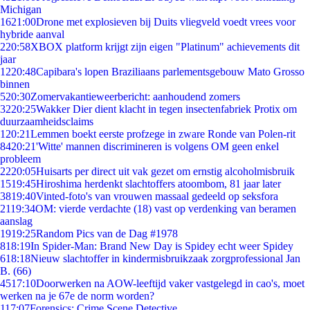
Michigan
16
21:00
Drone met explosieven bij Duits vliegveld voedt vrees voor
hybride aanval
2
20:58
XBOX platform krijgt zijn eigen "Platinum" achievements dit
jaar
12
20:48
Capibara's lopen Braziliaans parlementsgebouw Mato Grosso
binnen
5
20:30
Zomervakantieweerbericht: aanhoudend zomers
32
20:25
Wakker Dier dient klacht in tegen insectenfabriek Protix om
duurzaamheidsclaims
1
20:21
Lemmen boekt eerste profzege in zware Ronde van Polen-rit
84
20:21
'Witte' mannen discrimineren is volgens OM geen enkel
probleem
22
20:05
Huisarts per direct uit vak gezet om ernstig alcoholmisbruik
15
19:45
Hiroshima herdenkt slachtoffers atoombom, 81 jaar later
38
19:40
Vinted-foto's van vrouwen massaal gedeeld op seksfora
21
19:34
OM: vierde verdachte (18) vast op verdenking van beramen
aanslag
19
19:25
Random Pics van de Dag #1978
8
18:19
In Spider-Man: Brand New Day is Spidey echt weer Spidey
6
18:18
Nieuw slachtoffer in kindermisbruikzaak zorgprofessional Jan
B. (66)
45
17:10
Doorwerken na AOW-leeftijd vaker vastgelegd in cao's, moet
werken na je 67e de norm worden?
1
17:07
Forensics: Crime Scene Detective