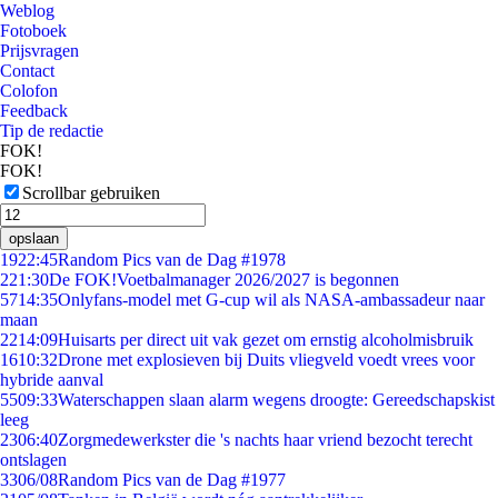
Weblog
Fotoboek
Prijsvragen
Contact
Colofon
Feedback
Tip de redactie
FOK!
FOK!
Scrollbar gebruiken
opslaan
19
22:45
Random Pics van de Dag #1978
2
21:30
De FOK!Voetbalmanager 2026/2027 is begonnen
57
14:35
Onlyfans-model met G-cup wil als NASA-ambassadeur naar
maan
22
14:09
Huisarts per direct uit vak gezet om ernstig alcoholmisbruik
16
10:32
Drone met explosieven bij Duits vliegveld voedt vrees voor
hybride aanval
55
09:33
Waterschappen slaan alarm wegens droogte: Gereedschapskist
leeg
23
06:40
Zorgmedewerkster die 's nachts haar vriend bezocht terecht
ontslagen
33
06/08
Random Pics van de Dag #1977