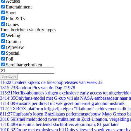
Actueel
Entertainment
Sport
Film & Tv
Games
Toon berichten van deze types
Weblog
Column
(P)review
Special
Poll
Scrollbar gebruiken
opslaan
1
16:00
Trailers kijken: de bioscoopreleases van week 32
18
15:23
Random Pics van de Dag #1978
1
15:21
Netflix-abonnees krijgen exclusieve early access tot uitgebreide
34
14:35
Onlyfans-model met G-cup wil als NASA-ambassadeur naar 
17
14:09
Huisarts per direct uit vak gezet om ernstig alcoholmisbruik
1
12:12
XBOX platform krijgt zijn eigen "Platinum" achievements dit ja
8
11:27
Capibara's lopen Braziliaans parlementsgebouw Mato Grosso b
38
10:59
Israël meldt dood twee militairen in Zuid-Libanon, vergeldin
12
10:48
Hiroshima herdenkt slachtoffers atoombom, 81 jaar later
10
10:32
Drone met explosieven bij Duits vliegveld voedt vrees voor hy