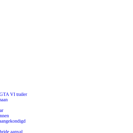
 GTA VI trailer
maan
ar
innen
g aangekondigd
bride aanval