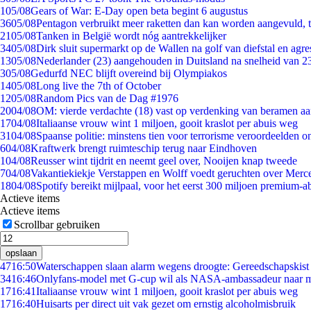
1
05/08
Gears of War: E-Day open beta begint 6 augustus
36
05/08
Pentagon verbruikt meer raketten dan kan worden aangevuld, t
21
05/08
Tanken in België wordt nóg aantrekkelijker
34
05/08
Dirk sluit supermarkt op de Wallen na golf van diefstal en agre
13
05/08
Nederlander (23) aangehouden in Duitsland na snelheid van 
3
05/08
Gedurfd NEC blijft overeind bij Olympiakos
14
05/08
Long live the 7th of October
12
05/08
Random Pics van de Dag #1976
20
04/08
OM: vierde verdachte (18) vast op verdenking van beramen aa
17
04/08
Italiaanse vrouw wint 1 miljoen, gooit kraslot per abuis weg
31
04/08
Spaanse politie: minstens tien voor terrorisme veroordeelden 
6
04/08
Kraftwerk brengt ruimteschip terug naar Eindhoven
1
04/08
Reusser wint tijdrit en neemt geel over, Nooijen knap tweede
7
04/08
Vakantiekiekje Verstappen en Wolff voedt geruchten over Merc
18
04/08
Spotify bereikt mijlpaal, voor het eerst 300 miljoen premium-
Actieve items
Actieve items
Scrollbar gebruiken
opslaan
47
16:50
Waterschappen slaan alarm wegens droogte: Gereedschapskist
34
16:46
Onlyfans-model met G-cup wil als NASA-ambassadeur naar 
17
16:41
Italiaanse vrouw wint 1 miljoen, gooit kraslot per abuis weg
17
16:40
Huisarts per direct uit vak gezet om ernstig alcoholmisbruik