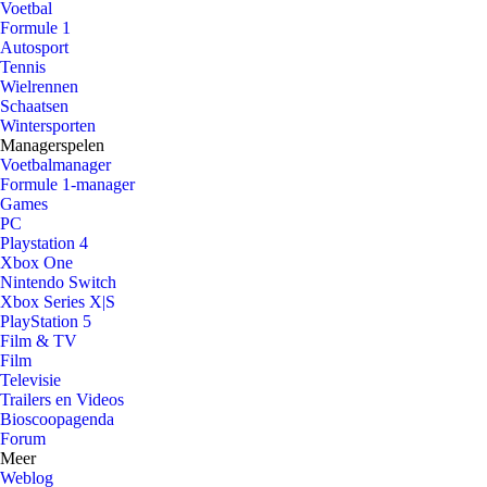
Voetbal
Formule 1
Autosport
Tennis
Wielrennen
Schaatsen
Wintersporten
Managerspelen
Voetbalmanager
Formule 1-manager
Games
PC
Playstation 4
Xbox One
Nintendo Switch
Xbox Series X|S
PlayStation 5
Film & TV
Film
Televisie
Trailers en Videos
Bioscoopagenda
Forum
Meer
Weblog