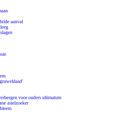
maan
bride aanval
 leeg
tslagen
ssie
eem
'gruweldaad'
 verbergen voor ouders ultimatum
nse asielzoeker
obleem