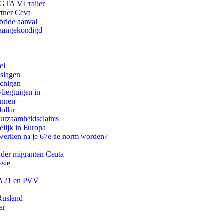
 GTA VI trailer
rtner Ceva
bride aanval
g aangekondigd
el
tslagen
ichigan
iegtuigen in
innen
ollar
duurzaamheidsclaims
lijk in Europa
 werken na je 67e de norm worden?
onder migranten Ceuta
ssie
 JA21 en PVV
Rusland
ar