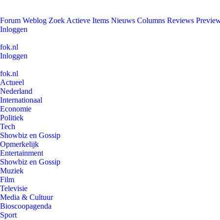
Forum
Weblog
Zoek
Actieve Items
Nieuws
Columns
Reviews
Previe
Inloggen
fok.nl
Inloggen
fok.nl
Actueel
Nederland
Internationaal
Economie
Politiek
Tech
Showbiz en Gossip
Opmerkelijk
Entertainment
Showbiz en Gossip
Muziek
Film
Televisie
Media & Cultuur
Bioscoopagenda
Sport