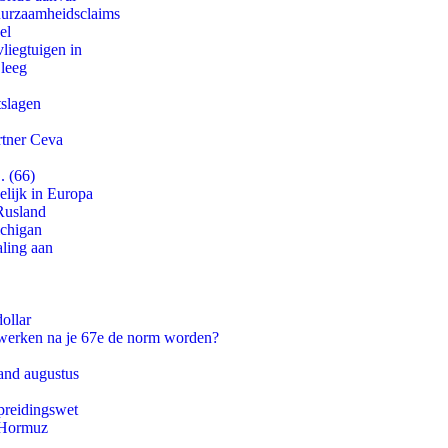
duurzaamheidsclaims
el
iegtuigen in
 leeg
tslagen
rtner Ceva
. (66)
lijk in Europa
Rusland
ichigan
aling aan
ollar
 werken na je 67e de norm worden?
and augustus
preidingswet
n Hormuz