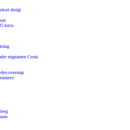
ekort dreigt
ssie
235 km/u
nslag
onder migranten Ceuta
edes-overstap
abonnees
 leeg
maan