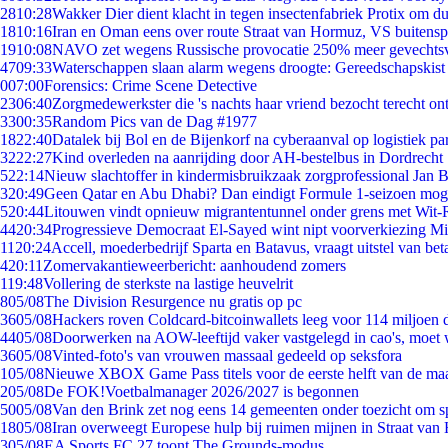
28
10:28
Wakker Dier dient klacht in tegen insectenfabriek Protix om 
18
10:16
Iran en Oman eens over route Straat van Hormuz, VS buitensp
19
10:08
NAVO zet wegens Russische provocatie 250% meer gevechtsvl
47
09:33
Waterschappen slaan alarm wegens droogte: Gereedschapskist
0
07:00
Forensics: Crime Scene Detective
23
06:40
Zorgmedewerkster die 's nachts haar vriend bezocht terecht on
33
00:35
Random Pics van de Dag #1977
18
22:40
Datalek bij Bol en de Bijenkorf na cyberaanval op logistiek pa
32
22:27
Kind overleden na aanrijding door AH-bestelbus in Dordrecht
5
22:14
Nieuw slachtoffer in kindermisbruikzaak zorgprofessional Jan B
3
20:49
Geen Qatar en Abu Dhabi? Dan eindigt Formule 1-seizoen moge
5
20:44
Litouwen vindt opnieuw migrantentunnel onder grens met Wit-
44
20:34
Progressieve Democraat El-Sayed wint nipt voorverkiezing M
11
20:24
Accell, moederbedrijf Sparta en Batavus, vraagt uitstel van bet
4
20:11
Zomervakantieweerbericht: aanhoudend zomers
1
19:48
Vollering de sterkste na lastige heuvelrit
8
05/08
The Division Resurgence nu gratis op pc
36
05/08
Hackers roven Coldcard-bitcoinwallets leeg voor 114 miljoen d
44
05/08
Doorwerken na AOW-leeftijd vaker vastgelegd in cao's, moet
36
05/08
Vinted-foto's van vrouwen massaal gedeeld op seksfora
1
05/08
Nieuwe XBOX Game Pass titels voor de eerste helft van de ma
2
05/08
De FOK!Voetbalmanager 2026/2027 is begonnen
50
05/08
Van den Brink zet nog eens 14 gemeenten onder toezicht om s
18
05/08
Iran overweegt Europese hulp bij ruimen mijnen in Straat va
3
05/08
EA Sports FC 27 toont The Grounds-modus