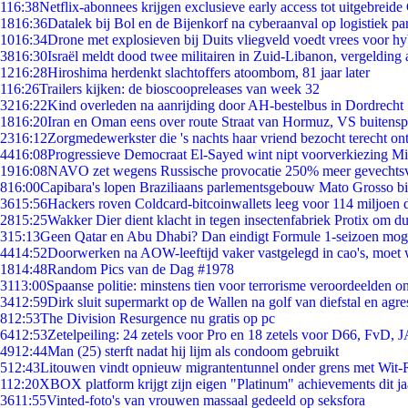
1
16:38
Netflix-abonnees krijgen exclusieve early access tot uitgebreide
18
16:36
Datalek bij Bol en de Bijenkorf na cyberaanval op logistiek pa
10
16:34
Drone met explosieven bij Duits vliegveld voedt vrees voor hy
38
16:30
Israël meldt dood twee militairen in Zuid-Libanon, vergeldin
12
16:28
Hiroshima herdenkt slachtoffers atoombom, 81 jaar later
1
16:26
Trailers kijken: de bioscoopreleases van week 32
32
16:22
Kind overleden na aanrijding door AH-bestelbus in Dordrecht
18
16:20
Iran en Oman eens over route Straat van Hormuz, VS buitensp
23
16:12
Zorgmedewerkster die 's nachts haar vriend bezocht terecht on
44
16:08
Progressieve Democraat El-Sayed wint nipt voorverkiezing M
19
16:08
NAVO zet wegens Russische provocatie 250% meer gevechtsvl
8
16:00
Capibara's lopen Braziliaans parlementsgebouw Mato Grosso b
36
15:56
Hackers roven Coldcard-bitcoinwallets leeg voor 114 miljoen d
28
15:25
Wakker Dier dient klacht in tegen insectenfabriek Protix om 
3
15:13
Geen Qatar en Abu Dhabi? Dan eindigt Formule 1-seizoen moge
44
14:52
Doorwerken na AOW-leeftijd vaker vastgelegd in cao's, moet
18
14:48
Random Pics van de Dag #1978
31
13:00
Spaanse politie: minstens tien voor terrorisme veroordeelden 
34
12:59
Dirk sluit supermarkt op de Wallen na golf van diefstal en agre
8
12:53
The Division Resurgence nu gratis op pc
64
12:53
Zetelpeiling: 24 zetels voor Pro en 18 zetels voor D66, FvD,
49
12:44
Man (25) sterft nadat hij lijm als condoom gebruikt
5
12:43
Litouwen vindt opnieuw migrantentunnel onder grens met Wit-
1
12:20
XBOX platform krijgt zijn eigen "Platinum" achievements dit ja
36
11:55
Vinted-foto's van vrouwen massaal gedeeld op seksfora