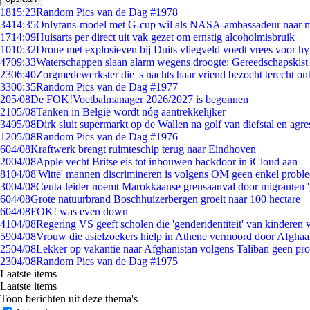
18
15:23
Random Pics van de Dag #1978
34
14:35
Onlyfans-model met G-cup wil als NASA-ambassadeur naar 
17
14:09
Huisarts per direct uit vak gezet om ernstig alcoholmisbruik
10
10:32
Drone met explosieven bij Duits vliegveld voedt vrees voor hy
47
09:33
Waterschappen slaan alarm wegens droogte: Gereedschapskist
23
06:40
Zorgmedewerkster die 's nachts haar vriend bezocht terecht on
33
00:35
Random Pics van de Dag #1977
2
05/08
De FOK!Voetbalmanager 2026/2027 is begonnen
21
05/08
Tanken in België wordt nóg aantrekkelijker
34
05/08
Dirk sluit supermarkt op de Wallen na golf van diefstal en agre
12
05/08
Random Pics van de Dag #1976
6
04/08
Kraftwerk brengt ruimteschip terug naar Eindhoven
20
04/08
Apple vecht Britse eis tot inbouwen backdoor in iCloud aan
81
04/08
'Witte' mannen discrimineren is volgens OM geen enkel probl
30
04/08
Ceuta-leider noemt Marokkaanse grensaanval door migranten 
6
04/08
Grote natuurbrand Boschhuizerbergen groeit naar 100 hectare
6
04/08
FOK! was even down
41
04/08
Regering VS geeft scholen die 'genderidentiteit' van kinderen
59
04/08
Vrouw die asielzoekers hielp in Athene vermoord door Afghaa
25
04/08
Lekker op vakantie naar Afghanistan volgens Taliban geen pr
23
04/08
Random Pics van de Dag #1975
Laatste items
Laatste items
Toon berichten uit deze thema's