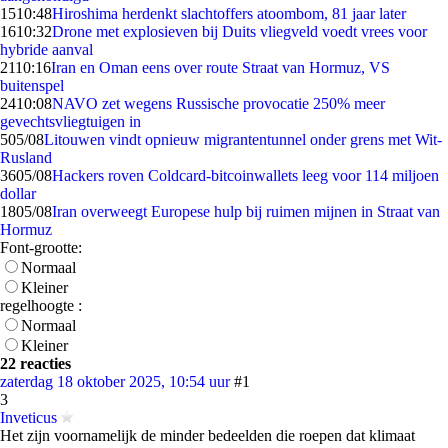
15
10:48
Hiroshima herdenkt slachtoffers atoombom, 81 jaar later
16
10:32
Drone met explosieven bij Duits vliegveld voedt vrees voor
hybride aanval
21
10:16
Iran en Oman eens over route Straat van Hormuz, VS
buitenspel
24
10:08
NAVO zet wegens Russische provocatie 250% meer
gevechtsvliegtuigen in
5
05/08
Litouwen vindt opnieuw migrantentunnel onder grens met Wit-
Rusland
36
05/08
Hackers roven Coldcard-bitcoinwallets leeg voor 114 miljoen
dollar
18
05/08
Iran overweegt Europese hulp bij ruimen mijnen in Straat van
Hormuz
Font-grootte:
Normaal
Kleiner
regelhoogte :
Normaal
Kleiner
22 reacties
zaterdag 18 oktober 2025, 10:54 uur
#1
3
Inveticus
Het zijn voornamelijk de minder bedeelden die roepen dat klimaat