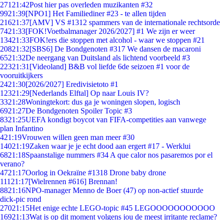
271
21:42
Post hier pas overleden muzikanten #32
99
21:39
[NPO1] Het Familiediner #23 - te allen tijden
216
21:37
[AMV] VS #1312 spammers van de internationale rechtsorde
74
21:33
[FOK!Voetbalmanager 2026/2027] #1 We zijn er weer
134
21:33
FOK!ers die stoppen met alcohol - waar we stoppen #21
208
21:32
[SBS6] De Bondgenoten #317 We dansen de macaroni
65
21:32
De neergang van Duitsland als lichtend voorbeeld #3
223
21:31
[Videoland] B&B vol liefde 6de seizoen #1 voor de
vooruitkijkers
24
21:30
[2026/2027] Eredivisietoto #1
123
21:29
[Nederlands Elftal] Op naar Louis IV?
33
21:28
Woningtekort: dus ga je woningen slopen, logisch
69
21:27
De Bondgenoten Spoiler Topic #3
83
21:25
UEFA kondigt boycot van FIFA-competities aan vanwege
plan Infantino
4
21:19
Vrouwen willen geen man meer #30
140
21:19
Zaken waar je je echt dood aan ergert #17 - Werklui
68
21:18
Spaanstalige nummers #34 A que calor nos pasaremos por el
verano?
47
21:17
Oorlog in Oekraïne #1318 Drone baby drone
111
21:17
[Wielrennen #616] Brennan!
88
21:16
NPO-manager Menno de Boer (47) op non-actief stuurde
dick-pic rond
270
21:15
Het enige echte LEGO-topic #45 LEGOOOOOOOOOOO
169
21:13
Wat is op dit moment volgens jou de meest irritante reclame?