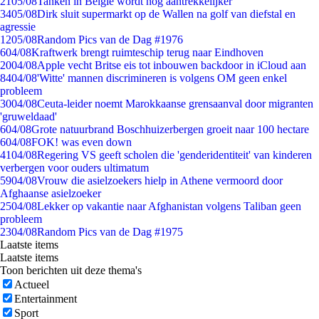
21
05/08
Tanken in België wordt nóg aantrekkelijker
34
05/08
Dirk sluit supermarkt op de Wallen na golf van diefstal en
agressie
12
05/08
Random Pics van de Dag #1976
6
04/08
Kraftwerk brengt ruimteschip terug naar Eindhoven
20
04/08
Apple vecht Britse eis tot inbouwen backdoor in iCloud aan
84
04/08
'Witte' mannen discrimineren is volgens OM geen enkel
probleem
30
04/08
Ceuta-leider noemt Marokkaanse grensaanval door migranten
'gruweldaad'
6
04/08
Grote natuurbrand Boschhuizerbergen groeit naar 100 hectare
6
04/08
FOK! was even down
41
04/08
Regering VS geeft scholen die 'genderidentiteit' van kinderen
verbergen voor ouders ultimatum
59
04/08
Vrouw die asielzoekers hielp in Athene vermoord door
Afghaanse asielzoeker
25
04/08
Lekker op vakantie naar Afghanistan volgens Taliban geen
probleem
23
04/08
Random Pics van de Dag #1975
Laatste items
Laatste items
Toon berichten uit deze thema's
Actueel
Entertainment
Sport