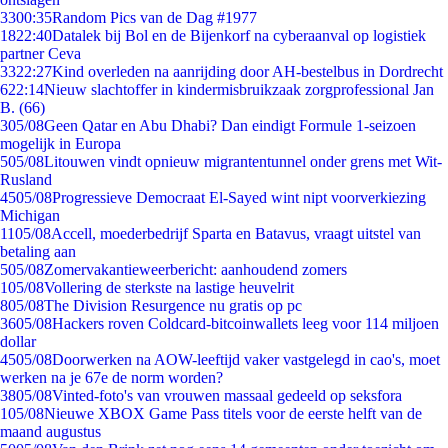
33
00:35
Random Pics van de Dag #1977
18
22:40
Datalek bij Bol en de Bijenkorf na cyberaanval op logistiek
partner Ceva
33
22:27
Kind overleden na aanrijding door AH-bestelbus in Dordrecht
6
22:14
Nieuw slachtoffer in kindermisbruikzaak zorgprofessional Jan
B. (66)
3
05/08
Geen Qatar en Abu Dhabi? Dan eindigt Formule 1-seizoen
mogelijk in Europa
5
05/08
Litouwen vindt opnieuw migrantentunnel onder grens met Wit-
Rusland
45
05/08
Progressieve Democraat El-Sayed wint nipt voorverkiezing
Michigan
11
05/08
Accell, moederbedrijf Sparta en Batavus, vraagt uitstel van
betaling aan
5
05/08
Zomervakantieweerbericht: aanhoudend zomers
1
05/08
Vollering de sterkste na lastige heuvelrit
8
05/08
The Division Resurgence nu gratis op pc
36
05/08
Hackers roven Coldcard-bitcoinwallets leeg voor 114 miljoen
dollar
45
05/08
Doorwerken na AOW-leeftijd vaker vastgelegd in cao's, moet
werken na je 67e de norm worden?
38
05/08
Vinted-foto's van vrouwen massaal gedeeld op seksfora
1
05/08
Nieuwe XBOX Game Pass titels voor de eerste helft van de
maand augustus