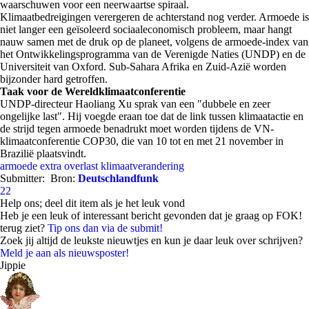
waarschuwen voor een neerwaartse spiraal.
Klimaatbedreigingen verergeren de achterstand nog verder. Armoede is
niet langer een geïsoleerd sociaaleconomisch probleem, maar hangt
nauw samen met de druk op de planeet, volgens de armoede-index van
het Ontwikkelingsprogramma van de Verenigde Naties (UNDP) en de
Universiteit van Oxford. Sub-Sahara Afrika en Zuid-Azië worden
bijzonder hard getroffen.
Taak voor de Wereldklimaatconferentie
UNDP-directeur Haoliang Xu sprak van een "dubbele en zeer
ongelijke last". Hij voegde eraan toe dat de link tussen klimaatactie en
de strijd tegen armoede benadrukt moet worden tijdens de VN-
klimaatconferentie COP30, die van 10 tot en met 21 november in
Brazilië plaatsvindt.
armoede
extra overlast
klimaatverandering
Submitter:
Bron:
Deutschlandfunk
22
Help ons; deel dit item als je het leuk vond
Heb je een leuk of interessant bericht gevonden dat je graag op FOK!
terug ziet?
Tip ons dan via de submit!
Zoek jij altijd de leukste nieuwtjes en kun je daar leuk over schrijven?
Meld je aan als nieuwsposter!
Jippie