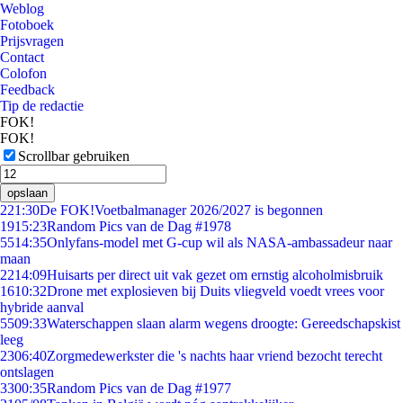
Weblog
Fotoboek
Prijsvragen
Contact
Colofon
Feedback
Tip de redactie
FOK!
FOK!
Scrollbar gebruiken
opslaan
2
21:30
De FOK!Voetbalmanager 2026/2027 is begonnen
19
15:23
Random Pics van de Dag #1978
55
14:35
Onlyfans-model met G-cup wil als NASA-ambassadeur naar
maan
22
14:09
Huisarts per direct uit vak gezet om ernstig alcoholmisbruik
16
10:32
Drone met explosieven bij Duits vliegveld voedt vrees voor
hybride aanval
55
09:33
Waterschappen slaan alarm wegens droogte: Gereedschapskist
leeg
23
06:40
Zorgmedewerkster die 's nachts haar vriend bezocht terecht
ontslagen
33
00:35
Random Pics van de Dag #1977