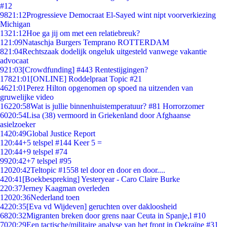
#12
98
21:12
Progressieve Democraat El-Sayed wint nipt voorverkiezing
Michigan
13
21:12
Hoe ga jij om met een relatiebreuk?
1
21:09
Nataschja Burgers Temprano ROTTERDAM
8
21:04
Rechtszaak dodelijk ongeluk uitgesteld vanwege vakantie
advocaat
9
21:03
[Crowdfunding] #443 Rentestijgingen?
178
21:01
[ONLINE] Roddelpraat Topic #21
46
21:01
Perez Hilton opgenomen op spoed na uitzenden van
gruwelijke video
162
20:58
Wat is jullie binnenhuistemperatuur? #81 Horrorzomer
60
20:54
Lisa (38) vermoord in Griekenland door Afghaanse
asielzoeker
14
20:49
Global Justice Report
1
20:44
+5 telspel #144 Keer 5 =
1
20:44
+9 telspel #74
99
20:42
+7 telspel #95
120
20:42
Teltopic #1558 tel door en door en door....
4
20:41
[Boekbespreking] Yesteryear - Caro Claire Burke
2
20:37
Jerney Kaagman overleden
120
20:36
Nederland toen
42
20:35
[Eva vd Wijdeven] geruchten over dakloosheid
68
20:32
Migranten breken door grens naar Ceuta in Spanje,l #10
70
20:29
Een tactische/militaire analyse van het front in Oekraïne #31