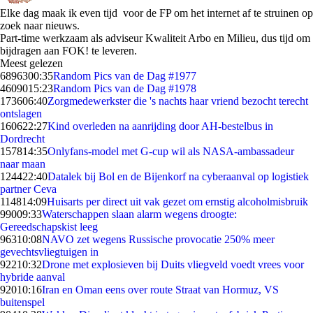
Elke dag maak ik even tijd voor de FP om het internet af te struinen op
zoek naar nieuws.
Part-time werkzaam als adviseur Kwaliteit Arbo en Milieu, dus tijd om
bijdragen aan FOK! te leveren.
Meest gelezen
68963
00:35
Random Pics van de Dag #1977
46090
15:23
Random Pics van de Dag #1978
1736
06:40
Zorgmedewerkster die 's nachts haar vriend bezocht terecht
ontslagen
1606
22:27
Kind overleden na aanrijding door AH-bestelbus in
Dordrecht
1578
14:35
Onlyfans-model met G-cup wil als NASA-ambassadeur
naar maan
1244
22:40
Datalek bij Bol en de Bijenkorf na cyberaanval op logistiek
partner Ceva
1148
14:09
Huisarts per direct uit vak gezet om ernstig alcoholmisbruik
990
09:33
Waterschappen slaan alarm wegens droogte:
Gereedschapskist leeg
963
10:08
NAVO zet wegens Russische provocatie 250% meer
gevechtsvliegtuigen in
922
10:32
Drone met explosieven bij Duits vliegveld voedt vrees voor
hybride aanval
920
10:16
Iran en Oman eens over route Straat van Hormuz, VS
buitenspel