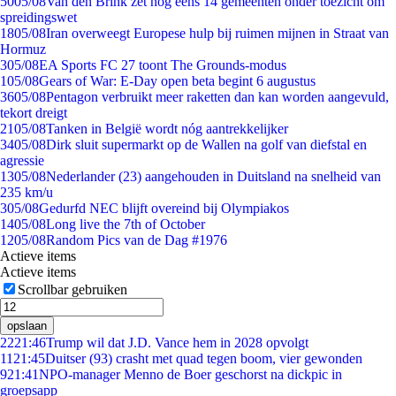
50
05/08
Van den Brink zet nog eens 14 gemeenten onder toezicht om
spreidingswet
18
05/08
Iran overweegt Europese hulp bij ruimen mijnen in Straat van
Hormuz
3
05/08
EA Sports FC 27 toont The Grounds-modus
1
05/08
Gears of War: E-Day open beta begint 6 augustus
36
05/08
Pentagon verbruikt meer raketten dan kan worden aangevuld,
tekort dreigt
21
05/08
Tanken in België wordt nóg aantrekkelijker
34
05/08
Dirk sluit supermarkt op de Wallen na golf van diefstal en
agressie
13
05/08
Nederlander (23) aangehouden in Duitsland na snelheid van
235 km/u
3
05/08
Gedurfd NEC blijft overeind bij Olympiakos
14
05/08
Long live the 7th of October
12
05/08
Random Pics van de Dag #1976
Actieve items
Actieve items
Scrollbar gebruiken
opslaan
22
21:46
Trump wil dat J.D. Vance hem in 2028 opvolgt
11
21:45
Duitser (93) crasht met quad tegen boom, vier gewonden
9
21:41
NPO-manager Menno de Boer geschorst na dickpic in
groepsapp