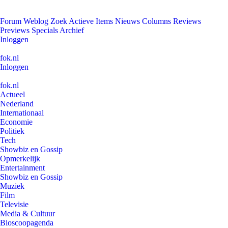
Forum
Weblog
Zoek
Actieve Items
Nieuws
Columns
Reviews
Previews
Specials
Archief
Inloggen
fok.nl
Inloggen
fok.nl
Actueel
Nederland
Internationaal
Economie
Politiek
Tech
Showbiz en Gossip
Opmerkelijk
Entertainment
Showbiz en Gossip
Muziek
Film
Televisie
Media & Cultuur
Bioscoopagenda