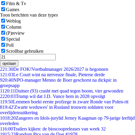
Film & Tv
Games
Toon berichten van deze types
Weblog
Column
(P)review
Special
Poll
Scrollbar gebruiken
opslaan
2
21:30
De FOK!Voetbalmanager 2026/2027 is begonnen
1
21:03
Le Court wint na nerveuze finale, Pieterse derde
9
20:40
NPO-manager Menno de Boer geschorst na dickpic in
groepsapp
11
20:11
Duitser (93) crasht met quad tegen boom, vier gewonden
22
20:03
Trump wil dat J.D. Vance hem in 2028 opvolgt
1
19:50
Lemmen boekt eerste profzege in zware Ronde van Polen-rit
8
19:42
'Zwarte weduwes' in Rusland trouwen soldaten voor
overlijdensuitkering
10
18:20
Zangeres en Idols-jurylid Jerney Kaagman op 79-jarige leeftijd
overleden
1
16:00
Trailers kijken: de bioscoopreleases van week 32
19
15:23
Random Pics van de Dag #1978