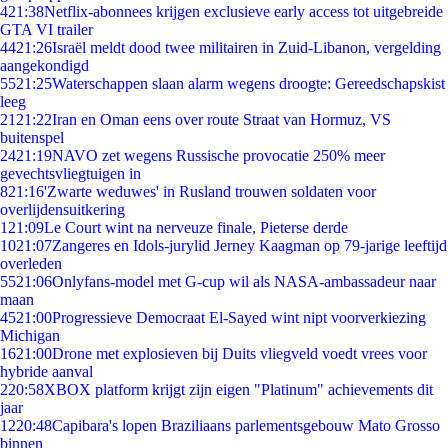
4
21:38
Netflix-abonnees krijgen exclusieve early access tot uitgebreide
GTA VI trailer
44
21:26
Israël meldt dood twee militairen in Zuid-Libanon, vergelding
aangekondigd
55
21:25
Waterschappen slaan alarm wegens droogte: Gereedschapskist
leeg
21
21:22
Iran en Oman eens over route Straat van Hormuz, VS
buitenspel
24
21:19
NAVO zet wegens Russische provocatie 250% meer
gevechtsvliegtuigen in
8
21:16
'Zwarte weduwes' in Rusland trouwen soldaten voor
overlijdensuitkering
1
21:09
Le Court wint na nerveuze finale, Pieterse derde
10
21:07
Zangeres en Idols-jurylid Jerney Kaagman op 79-jarige leeftijd
overleden
55
21:06
Onlyfans-model met G-cup wil als NASA-ambassadeur naar
maan
45
21:00
Progressieve Democraat El-Sayed wint nipt voorverkiezing
Michigan
16
21:00
Drone met explosieven bij Duits vliegveld voedt vrees voor
hybride aanval
2
20:58
XBOX platform krijgt zijn eigen "Platinum" achievements dit
jaar
12
20:48
Capibara's lopen Braziliaans parlementsgebouw Mato Grosso
binnen