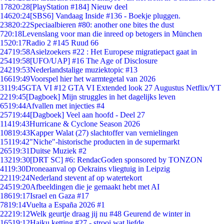
178
20:28
[PlayStation #184] Nieuw deel
146
20:24
[SBS6] Vandaag Inside #136 - Boekje pluggen.
238
20:22
Speciaalbieren #80: another one bites the dust
7
20:18
Levenslang voor man die inreed op betogers in München
15
20:17
Radio 2 #145 Ruud 66
247
19:58
Asielzoekers #22 : Het Europese migratiepact gaat in
254
19:58
[UFO/UAP] #16 The Age of Disclosure
242
19:53
Nederlandstalige muziektopic #13
166
19:49
Voorspel hier het warmtegetal van 2026
31
19:45
GTA VI #12 GTA VI Extended look 27 Augustus Netflix/YT
22
19:45
[Dagboek] Mijn struggles in het dagelijks leven
65
19:44
Afvallen met injecties #4
257
19:44
[Dagboek] Veel aan hoofd - Deel 27
114
19:43
Hurricane & Cyclone Season 2026
108
19:43
Kapper Walat (27) slachtoffer van vernielingen
151
19:42
"Niche"-historische producten in de supermarkt
265
19:31
Duitse Muziek #2
132
19:30
[DRT SC] #6: RendacGoden sponsored by TONZON
41
19:30
Droneaanval op Oekrains vliegtuig in Leipzig
221
19:24
Nederland stevent af op watertekort
245
19:20
Afbeeldingen die je gemaakt hebt met AI
186
19:17
Israel en Gaza #17
78
19:14
Vuelta a España 2026 #1
222
19:12
Welk geurtje draag jij nu #48 Geurend de winter in
165
19:12
Haiku ketting #27 - strooi wat liefde