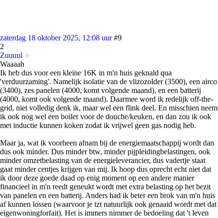
zaterdag 18 oktober 2025, 12:08 uur
#9
2
Zuuuul
Waaaah
Ik heb dus voor een kleine 16K in m'n huis geknald qua
'verduurzaming'. Namelijk isolatie van de vlizozolder (3500), een airco
(3400), zes panelen (4000, komt volgende maand), en een batterij
(4000, komt ook volgende maand). Daarmee word ik redelijk off-the-
grid, niet volledig denk ik, maar wel een flink deel. En misschien neem
ik ook nog wel een boiler voor de douche/keuken, en dan zou ik ook
met inductie kunnen koken zodat ik vrijwel geen gas nodig heb.
Maar ja, wat ik voorheen afnam bij de energiemaatschappij wordt dan
dus ook minder. Dus minder btw, minder pijpleidingbelastingen, ook
minder omzetbelasting van de energieleverancier, dus vadertje staat
gaat minder centjes krijgen van mij. Ik hoop dus oprecht echt niet dat
ik door deze goede daad op enig moment op een andere manier
financieel in m'n reedt geneukt wordt met extra belasting op het bezit
van panelen en een batterij. Anders had ik beter een brok van m'n huis
af kunnen lossen (waarvoor je tzt natuurlijk ook genaaid wordt met dat
eigenwoningforfait). Het is immers nimmer de bedoeling dat 't leven