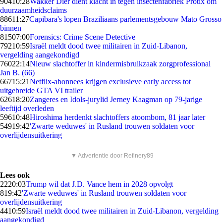
904
10:28
Wakker Dier dient klacht in tegen insectenfabriek Protix om
duurzaamheidsclaims
886
11:27
Capibara's lopen Braziliaans parlementsgebouw Mato Grosso
binnen
815
07:00
Forensics: Crime Scene Detective
792
10:59
Israël meldt dood twee militairen in Zuid-Libanon,
vergelding aangekondigd
760
22:14
Nieuw slachtoffer in kindermisbruikzaak zorgprofessional
Jan B. (66)
667
15:21
Netflix-abonnees krijgen exclusieve early access tot
uitgebreide GTA VI trailer
626
18:20
Zangeres en Idols-jurylid Jerney Kaagman op 79-jarige
leeftijd overleden
596
10:48
Hiroshima herdenkt slachtoffers atoombom, 81 jaar later
549
19:42
'Zwarte weduwes' in Rusland trouwen soldaten voor
overlijdensuitkering
▼ Advertentie door Refinery89
Lees ook
22
20:03
Trump wil dat J.D. Vance hem in 2028 opvolgt
8
19:42
'Zwarte weduwes' in Rusland trouwen soldaten voor
overlijdensuitkering
44
10:59
Israël meldt dood twee militairen in Zuid-Libanon, vergelding
aangekondigd