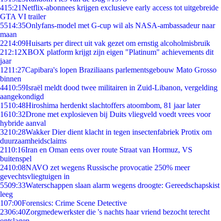
4
15:21
Netflix-abonnees krijgen exclusieve early access tot uitgebreide
GTA VI trailer
55
14:35
Onlyfans-model met G-cup wil als NASA-ambassadeur naar
maan
22
14:09
Huisarts per direct uit vak gezet om ernstig alcoholmisbruik
2
12:12
XBOX platform krijgt zijn eigen "Platinum" achievements dit
jaar
12
11:27
Capibara's lopen Braziliaans parlementsgebouw Mato Grosso
binnen
44
10:59
Israël meldt dood twee militairen in Zuid-Libanon, vergelding
aangekondigd
15
10:48
Hiroshima herdenkt slachtoffers atoombom, 81 jaar later
16
10:32
Drone met explosieven bij Duits vliegveld voedt vrees voor
hybride aanval
32
10:28
Wakker Dier dient klacht in tegen insectenfabriek Protix om
duurzaamheidsclaims
21
10:16
Iran en Oman eens over route Straat van Hormuz, VS
buitenspel
24
10:08
NAVO zet wegens Russische provocatie 250% meer
gevechtsvliegtuigen in
55
09:33
Waterschappen slaan alarm wegens droogte: Gereedschapskist
leeg
1
07:00
Forensics: Crime Scene Detective
23
06:40
Zorgmedewerkster die 's nachts haar vriend bezocht terecht
ontslagen