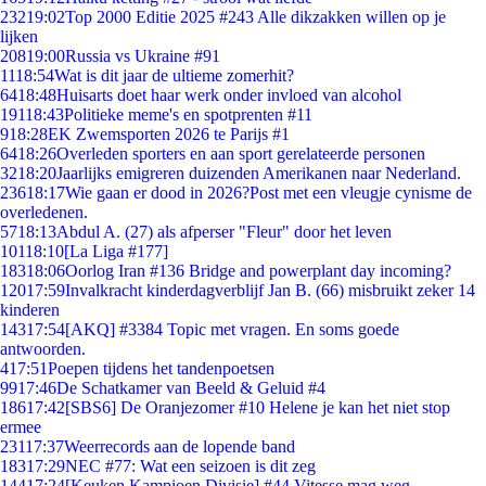
232
19:02
Top 2000 Editie 2025 #243 Alle dikzakken willen op je
lijken
208
19:00
Russia vs Ukraine #91
11
18:54
Wat is dit jaar de ultieme zomerhit?
64
18:48
Huisarts doet haar werk onder invloed van alcohol
191
18:43
Politieke meme's en spotprenten #11
9
18:28
EK Zwemsporten 2026 te Parijs #1
64
18:26
Overleden sporters en aan sport gerelateerde personen
32
18:20
Jaarlijks emigreren duizenden Amerikanen naar Nederland.
236
18:17
Wie gaan er dood in 2026?Post met een vleugje cynisme de
overledenen.
57
18:13
Abdul A. (27) als afperser "Fleur" door het leven
101
18:10
[La Liga #177]
183
18:06
Oorlog Iran #136 Bridge and powerplant day incoming?
120
17:59
Invalkracht kinderdagverblijf Jan B. (66) misbruikt zeker 14
kinderen
143
17:54
[AKQ] #3384 Topic met vragen. En soms goede
antwoorden.
4
17:51
Poepen tijdens het tandenpoetsen
99
17:46
De Schatkamer van Beeld & Geluid #4
186
17:42
[SBS6] De Oranjezomer #10 Helene je kan het niet stop
ermee
231
17:37
Weerrecords aan de lopende band
183
17:29
NEC #77: Wat een seizoen is dit zeg
144
17:24
[Keuken Kampioen Divisie] #44 Vitesse mag weg