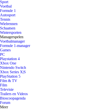
Sport
Voetbal
Formule 1
Autosport
Tennis
Wielrennen
Schaatsen
Wintersporten
Managerspelen
Voetbalmanager
Formule 1-manager
Games
PC
Playstation 4
Xbox One
Nintendo Switch
Xbox Series X|S
PlayStation 5
Film & TV
Film
Televisie
Trailers en Videos
Bioscoopagenda
Forum
Meer