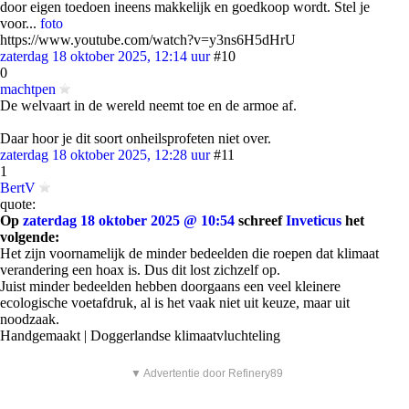
door eigen toedoen ineens makkelijk en goedkoop wordt. Stel je
voor...
foto
https://www.youtube.com/watch?v=y3ns6H5dHrU
zaterdag 18 oktober 2025, 12:14 uur
#10
0
machtpen
De welvaart in de wereld neemt toe en de armoe af.
Daar hoor je dit soort onheilsprofeten niet over.
zaterdag 18 oktober 2025, 12:28 uur
#11
1
BertV
quote:
Op
zaterdag 18 oktober 2025 @ 10:54
schreef
Inveticus
het
volgende:
Het zijn voornamelijk de minder bedeelden die roepen dat klimaat
verandering een hoax is. Dus dit lost zichzelf op.
Juist minder bedeelden hebben doorgaans een veel kleinere
ecologische voetafdruk, al is het vaak niet uit keuze, maar uit
noodzaak.
Handgemaakt | Doggerlandse klimaatvluchteling
▼ Advertentie door Refinery89