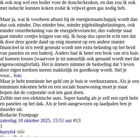
ik ook nog wel een boiler voor de douche/keuken, en dan zou ik ook
met inductie kunnen koken zodat ik vrijwel geen gas nodig heb.
Maar ja, wat ik voorheen afnam bij de energiemaatschappij wordt dan
dus ook minder. Dus minder btw, minder pijpleidingbelastingen, ook
minder omzetbelasting van de energieleverancier, dus vadertje staat
gaat minder centjes krijgen van mij. Ik hoop dus oprecht echt niet dat
ik door deze goede daad op enig moment op een andere manier
financieel in m'n reedt geneukt wordt met extra belasting op het bezit
van panelen en een batterij. Anders had ik beter een brok van m'n huis
af kunnen lossen (waarvoor je tzt natuurlijk ook genaaid wordt met dat
eigenwoningforfait). Het is immers nimmer de bedoeling dat 't leven
door eigen toedoen ineens makkelijk en goedkoop wordt. Stel je
voor...
foto
Maar je hebt tenminste het geld om je huis te verduurzamen. Als je een
minimum inkomen hebt en een sociale huurwoning moet je maar
hopen dat de corporatie ooit iets gaat doen.
Zelfde met een elektrische auto. Super handig als je zelf een oprit hebt
en panelen op het dak. Als je bent aangewezen op laadpalen ben je
duurder uit.
Redactie Frontpage
zaterdag 18 oktober 2025, 15:51 uur
#13
1
harry64
Ouwe Radiopiraat