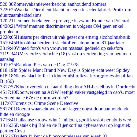
5
20:30
Zomervakantieweerbericht: aanhoudend zomers
32
20:25
Wakker Dier dient klacht in tegen insectenfabriek Protix om
duurzaamheidsclaims
1
20:21
Lemmen boekt eerste profzege in zware Ronde van Polen-rit
84
20:21
'Witte' mannen discrimineren is volgens OM geen enkel
probleem
22
20:05
Huisarts per direct uit vak gezet om ernstig alcoholmisbruik
15
19:45
Hiroshima herdenkt slachtoffers atoombom, 81 jaar later
38
19:40
Vinted-foto's van vrouwen massaal gedeeld op seksfora
21
19:34
OM: vierde verdachte (18) vast op verdenking van beramen
aanslag
19
19:25
Random Pics van de Dag #1978
8
18:19
In Spider-Man: Brand New Day is Spidey echt weer Spidey
6
18:18
Nieuw slachtoffer in kindermisbruikzaak zorgprofessional Jan
B. (66)
33
17:57
Kind overleden na aanrijding door AH-bestelbus in Dordrecht
45
17:10
Doorwerken na AOW-leeftijd vaker vastgelegd in cao's, moet
werken na je 67e de norm worden?
1
17:07
Forensics: Crime Scene Detective
56
17:01
Boeren waarschuwen voor lagere oogst door aanhoudende
hitte en droogte
17
16:41
Italiaanse vrouw wint 1 miljoen, gooit kraslot per abuis weg
18
16:36
Datalek bij Bol en de Bijenkorf na cyberaanval op logistiek
partner Ceva
1
16:26
Trailers kijken: de bioscoopreleases van week 32