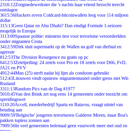
23
16:12
Zorgmedewerkster die 's nachts haar vriend bezocht terecht
ontslagen
36
15:56
Hackers roven Coldcard-bitcoinwallets leeg voor 114 miljoen
dollar
3
15:13
Geen Qatar en Abu Dhabi? Dan eindigt Formule 1-seizoen
mogelijk in Europa
31
13:00
Spaanse politie: minstens tien voor terrorisme veroordeelden
onder migranten Ceuta
34
12:59
Dirk sluit supermarkt op de Wallen na golf van diefstal en
agressie
8
12:53
The Division Resurgence nu gratis op pc
64
12:53
Zetelpeiling: 24 zetels voor Pro en 18 zetels voor D66, FvD,
JA21 en PVV
49
12:44
Man (25) sterft nadat hij lijm als condoom gebruikt
5
12:43
Litouwen vindt opnieuw migrantentunnel onder grens met Wit-
Rusland
33
11:13
Random Pics van de Dag #1977
50
10:45
Van den Brink zet nog eens 14 gemeenten onder toezicht om
spreidingswet
11
10:20
Accell, moederbedrijf Sparta en Batavus, vraagt uitstel van
betaling aan
90
09:59
'Belgische' jongeren terroriseren Galderse Meren, maar Boa's
pakken topless zonnen aan
79
09:56
In veel gemeenten helemaal geen vuurwerk meer met oud en
nieuw