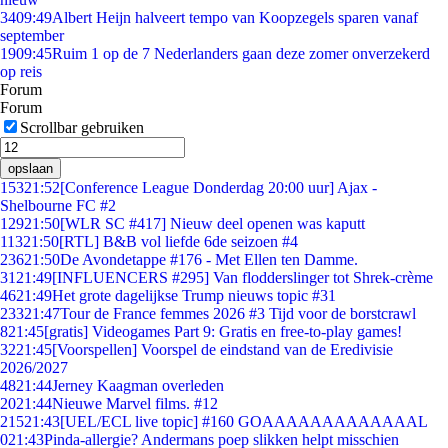
34
09:49
Albert Heijn halveert tempo van Koopzegels sparen vanaf
september
19
09:45
Ruim 1 op de 7 Nederlanders gaan deze zomer onverzekerd
op reis
Forum
Forum
Scrollbar gebruiken
opslaan
153
21:52
[Conference League Donderdag 20:00 uur] Ajax -
Shelbourne FC #2
129
21:50
[WLR SC #417] Nieuw deel openen was kaputt
113
21:50
[RTL] B&B vol liefde 6de seizoen #4
236
21:50
De Avondetappe #176 - Met Ellen ten Damme.
31
21:49
[INFLUENCERS #295] Van flodderslinger tot Shrek-crème
46
21:49
Het grote dagelijkse Trump nieuws topic #31
233
21:47
Tour de France femmes 2026 #3 Tijd voor de borstcrawl
8
21:45
[gratis] Videogames Part 9: Gratis en free-to-play games!
32
21:45
[Voorspellen] Voorspel de eindstand van de Eredivisie
2026/2027
48
21:44
Jerney Kaagman overleden
20
21:44
Nieuwe Marvel films. #12
215
21:43
[UEL/ECL live topic] #160 GOAAAAAAAAAAAAAL
0
21:43
Pinda-allergie? Andermans poep slikken helpt misschien