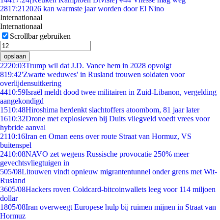
28
17:21
2026 kan warmste jaar worden door El Nino
Internationaal
Internationaal
Scrollbar gebruiken
opslaan
22
20:03
Trump wil dat J.D. Vance hem in 2028 opvolgt
8
19:42
'Zwarte weduwes' in Rusland trouwen soldaten voor
overlijdensuitkering
44
10:59
Israël meldt dood twee militairen in Zuid-Libanon, vergelding
aangekondigd
15
10:48
Hiroshima herdenkt slachtoffers atoombom, 81 jaar later
16
10:32
Drone met explosieven bij Duits vliegveld voedt vrees voor
hybride aanval
21
10:16
Iran en Oman eens over route Straat van Hormuz, VS
buitenspel
24
10:08
NAVO zet wegens Russische provocatie 250% meer
gevechtsvliegtuigen in
5
05/08
Litouwen vindt opnieuw migrantentunnel onder grens met Wit-
Rusland
36
05/08
Hackers roven Coldcard-bitcoinwallets leeg voor 114 miljoen
dollar
18
05/08
Iran overweegt Europese hulp bij ruimen mijnen in Straat van
Hormuz