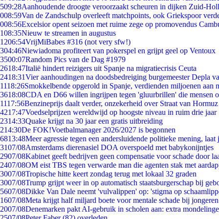
5
09:28
Aanhoudende droogte veroorzaakt scheuren in dijken Zuid-Hol
0
08:59
Van de Zandschulp overleeft matchpoints, ook Griekspoor verde
0
08:56
Excelsior opent seizoen met ruime zege op promovendus Camb
1
08:35
Nieuw te streamen in augustus
12
06:54
VrijMiBabes #316 (not very sfw!)
3
04:46
Niewiadoma profiteert van pokerspel en grijpt geel op Ventoux
35
00:07
Random Pics van de Dag #1979
26
18:47
Italië hindert reizigers uit Spanje na migratiecrisis Ceuta
24
18:31
Vier aanhoudingen na doodsbedreiging burgemeester Depla v
11
18:26
Smokkelbende opgerold in Spanje, verdienden miljoenen aan 
36
18:08
CDA en D66 willen ingrijpen tegen 'gluurbrillen' die mensen 
11
17:56
Benzineprijs daalt verder, onzekerheid over Straat van Hormuz b
42
17:47
Voedselprijzen wereldwijd op hoogste niveau in ruim drie jaar
23
14:33
Quake krijgt na 30 jaar een gratis uitbreiding
2
14:30
De FOK!Voetbalmanager 2026/2027 is begonnen
68
13:48
Meer agressie tegen een andersluidende politieke mening, laat j
31
07/08
Amsterdams dierenasiel DOA overspoeld met babykonijntjes
29
07/08
Kabinet geeft bedrijven geen compensatie voor schade door la
24
07/08
OM eist TBS tegen verwarde man die agenten stak met aardap
30
07/08
Tropische hitte keert zondag terug met lokaal 32 graden
30
07/08
Trump grijpt weer in op automatisch staatsburgerschap bij geb
56
07/08
Dikke Van Dale neemt 'vulvalippen' op: 'stigma op schaamlip
16
07/08
Meta krijgt half miljard boete voor mentale schade bij jongeren
20
07/08
Denemarken pakt AI-gebruik in scholen aan: extra mondeling
25
07/08
Peter Faber (82) overleden