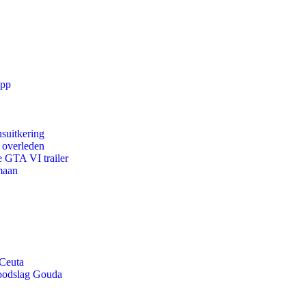
app
suitkering
d overleden
e GTA VI trailer
maan
 Ceuta
doodslag Gouda