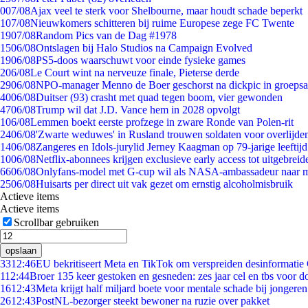
0
07/08
Ajax veel te sterk voor Shelbourne, maar houdt schade beperkt
1
07/08
Nieuwkomers schitteren bij ruime Europese zege FC Twente
19
07/08
Random Pics van de Dag #1978
15
06/08
Ontslagen bij Halo Studios na Campaign Evolved
19
06/08
PS5-doos waarschuwt voor einde fysieke games
2
06/08
Le Court wint na nerveuze finale, Pieterse derde
29
06/08
NPO-manager Menno de Boer geschorst na dickpic in groeps
40
06/08
Duitser (93) crasht met quad tegen boom, vier gewonden
47
06/08
Trump wil dat J.D. Vance hem in 2028 opvolgt
1
06/08
Lemmen boekt eerste profzege in zware Ronde van Polen-rit
24
06/08
'Zwarte weduwes' in Rusland trouwen soldaten voor overlijden
14
06/08
Zangeres en Idols-jurylid Jerney Kaagman op 79-jarige leeftij
10
06/08
Netflix-abonnees krijgen exclusieve early access tot uitgebreid
66
06/08
Onlyfans-model met G-cup wil als NASA-ambassadeur naar 
25
06/08
Huisarts per direct uit vak gezet om ernstig alcoholmisbruik
Actieve items
Actieve items
Scrollbar gebruiken
opslaan
33
12:46
EU bekritiseert Meta en TikTok om verspreiden desinformatie
1
12:44
Broer 135 keer gestoken en gesneden: zes jaar cel en tbs voor 
16
12:43
Meta krijgt half miljard boete voor mentale schade bij jongeren
26
12:43
PostNL-bezorger steekt bewoner na ruzie over pakket