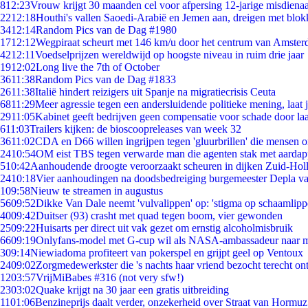
8
12:23
Vrouw krijgt 30 maanden cel voor afpersing 12-jarige misdienaa
22
12:18
Houthi's vallen Saoedi-Arabië en Jemen aan, dreigen met blok
34
12:14
Random Pics van de Dag #1980
17
12:12
Wegpiraat scheurt met 146 km/u door het centrum van Amste
42
12:11
Voedselprijzen wereldwijd op hoogste niveau in ruim drie jaar
19
12:02
Long live the 7th of October
36
11:38
Random Pics van de Dag #1833
26
11:38
Italië hindert reizigers uit Spanje na migratiecrisis Ceuta
68
11:29
Meer agressie tegen een andersluidende politieke mening, laat ji
29
11:05
Kabinet geeft bedrijven geen compensatie voor schade door la
6
11:03
Trailers kijken: de bioscoopreleases van week 32
36
11:02
CDA en D66 willen ingrijpen tegen 'gluurbrillen' die mensen 
24
10:54
OM eist TBS tegen verwarde man die agenten stak met aardap
5
10:42
Aanhoudende droogte veroorzaakt scheuren in dijken Zuid-Hol
24
10:18
Vier aanhoudingen na doodsbedreiging burgemeester Depla v
1
09:58
Nieuw te streamen in augustus
56
09:52
Dikke Van Dale neemt 'vulvalippen' op: 'stigma op schaamlip
40
09:42
Duitser (93) crasht met quad tegen boom, vier gewonden
25
09:22
Huisarts per direct uit vak gezet om ernstig alcoholmisbruik
66
09:19
Onlyfans-model met G-cup wil als NASA-ambassadeur naar 
3
09:14
Niewiadoma profiteert van pokerspel en grijpt geel op Ventoux
24
09:02
Zorgmedewerkster die 's nachts haar vriend bezocht terecht on
12
03:57
VrijMiBabes #316 (not very sfw!)
23
03:02
Quake krijgt na 30 jaar een gratis uitbreiding
11
01:06
Benzineprijs daalt verder, onzekerheid over Straat van Hormuz 