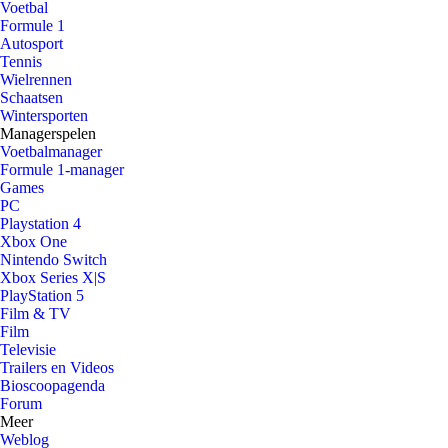
Voetbal
Formule 1
Autosport
Tennis
Wielrennen
Schaatsen
Wintersporten
Managerspelen
Voetbalmanager
Formule 1-manager
Games
PC
Playstation 4
Xbox One
Nintendo Switch
Xbox Series X|S
PlayStation 5
Film & TV
Film
Televisie
Trailers en Videos
Bioscoopagenda
Forum
Meer
Weblog