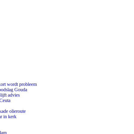
kort wordt probleem
doodslag Gouda
ijft advies
 Ceuta
kade olieroute
r in kerk
rdam