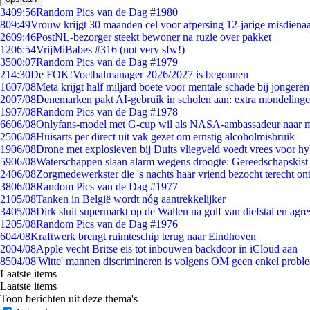
34
09:56
Random Pics van de Dag #1980
8
09:49
Vrouw krijgt 30 maanden cel voor afpersing 12-jarige misdienaa
26
09:46
PostNL-bezorger steekt bewoner na ruzie over pakket
12
06:54
VrijMiBabes #316 (not very sfw!)
35
00:07
Random Pics van de Dag #1979
2
14:30
De FOK!Voetbalmanager 2026/2027 is begonnen
16
07/08
Meta krijgt half miljard boete voor mentale schade bij jongeren
20
07/08
Denemarken pakt AI-gebruik in scholen aan: extra mondeling
19
07/08
Random Pics van de Dag #1978
66
06/08
Onlyfans-model met G-cup wil als NASA-ambassadeur naar 
25
06/08
Huisarts per direct uit vak gezet om ernstig alcoholmisbruik
19
06/08
Drone met explosieven bij Duits vliegveld voedt vrees voor hy
59
06/08
Waterschappen slaan alarm wegens droogte: Gereedschapskist
24
06/08
Zorgmedewerkster die 's nachts haar vriend bezocht terecht on
38
06/08
Random Pics van de Dag #1977
21
05/08
Tanken in België wordt nóg aantrekkelijker
34
05/08
Dirk sluit supermarkt op de Wallen na golf van diefstal en agre
12
05/08
Random Pics van de Dag #1976
6
04/08
Kraftwerk brengt ruimteschip terug naar Eindhoven
20
04/08
Apple vecht Britse eis tot inbouwen backdoor in iCloud aan
85
04/08
'Witte' mannen discrimineren is volgens OM geen enkel probl
Laatste items
Laatste items
Toon berichten uit deze thema's