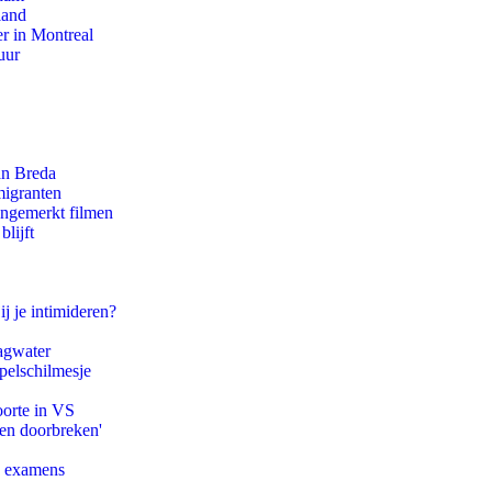
land
r in Montreal
uur
an Breda
migranten
ongemerkt filmen
lijft
ij je intimideren?
agwater
pelschilmesje
oorte in VS
pen doorbreken'
e examens