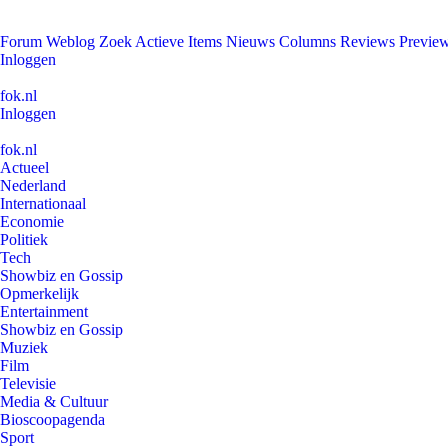
Forum
Weblog
Zoek
Actieve Items
Nieuws
Columns
Reviews
Previe
Inloggen
fok.nl
Inloggen
fok.nl
Actueel
Nederland
Internationaal
Economie
Politiek
Tech
Showbiz en Gossip
Opmerkelijk
Entertainment
Showbiz en Gossip
Muziek
Film
Televisie
Media & Cultuur
Bioscoopagenda
Sport