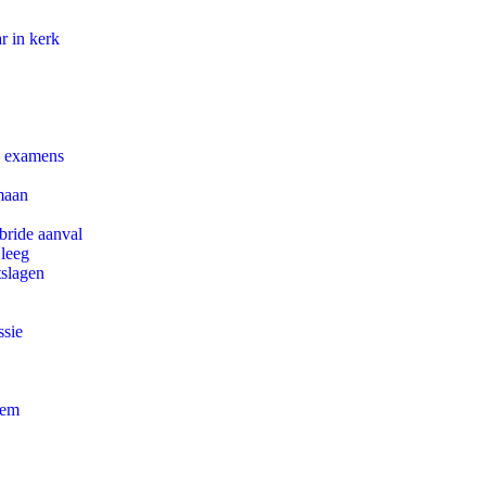
r in kerk
e examens
maan
bride aanval
 leeg
tslagen
ssie
eem