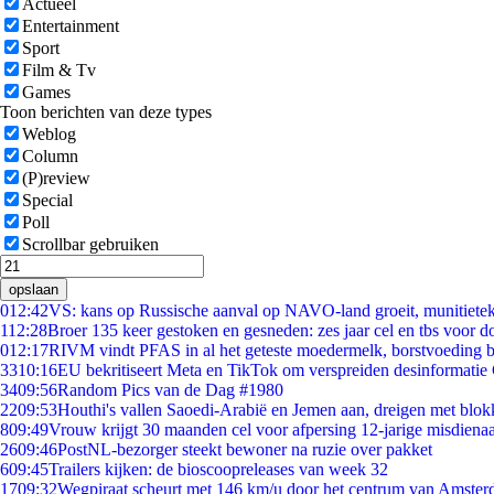
Actueel
Entertainment
Sport
Film & Tv
Games
Toon berichten van deze types
Weblog
Column
(P)review
Special
Poll
Scrollbar gebruiken
opslaan
0
12:42
VS: kans op Russische aanval op NAVO-land groeit, munitiete
1
12:28
Broer 135 keer gestoken en gesneden: zes jaar cel en tbs voor 
0
12:17
RIVM vindt PFAS in al het geteste moedermelk, borstvoeding bl
33
10:16
EU bekritiseert Meta en TikTok om verspreiden desinformatie
34
09:56
Random Pics van de Dag #1980
22
09:53
Houthi's vallen Saoedi-Arabië en Jemen aan, dreigen met blok
8
09:49
Vrouw krijgt 30 maanden cel voor afpersing 12-jarige misdienaa
26
09:46
PostNL-bezorger steekt bewoner na ruzie over pakket
6
09:45
Trailers kijken: de bioscoopreleases van week 32
17
09:32
Wegpiraat scheurt met 146 km/u door het centrum van Amste