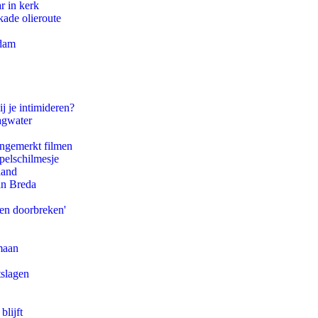
r in kerk
kade olieroute
rdam
j je intimideren?
agwater
ongemerkt filmen
pelschilmesje
land
an Breda
pen doorbreken'
maan
tslagen
blijft