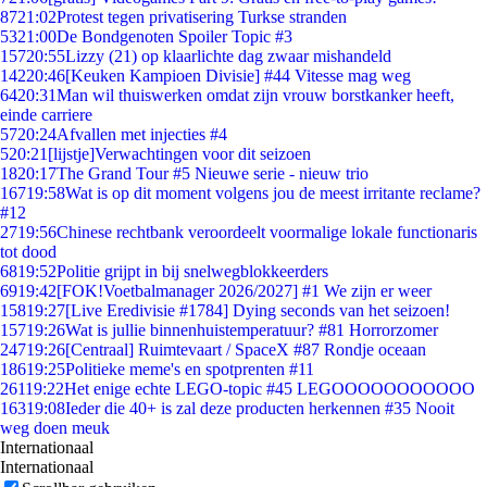
87
21:02
Protest tegen privatisering Turkse stranden
53
21:00
De Bondgenoten Spoiler Topic #3
157
20:55
Lizzy (21) op klaarlichte dag zwaar mishandeld
142
20:46
[Keuken Kampioen Divisie] #44 Vitesse mag weg
64
20:31
Man wil thuiswerken omdat zijn vrouw borstkanker heeft,
einde carriere
57
20:24
Afvallen met injecties #4
5
20:21
[lijstje]Verwachtingen voor dit seizoen
18
20:17
The Grand Tour #5 Nieuwe serie - nieuw trio
167
19:58
Wat is op dit moment volgens jou de meest irritante reclame?
#12
27
19:56
Chinese rechtbank veroordeelt voormalige lokale functionaris
tot dood
68
19:52
Politie grijpt in bij snelwegblokkeerders
69
19:42
[FOK!Voetbalmanager 2026/2027] #1 We zijn er weer
158
19:27
[Live Eredivisie #1784] Dying seconds van het seizoen!
157
19:26
Wat is jullie binnenhuistemperatuur? #81 Horrorzomer
247
19:26
[Centraal] Ruimtevaart / SpaceX #87 Rondje oceaan
186
19:25
Politieke meme's en spotprenten #11
261
19:22
Het enige echte LEGO-topic #45 LEGOOOOOOOOOOO
163
19:08
Ieder die 40+ is zal deze producten herkennen #35 Nooit
weg doen meuk
Internationaal
Internationaal