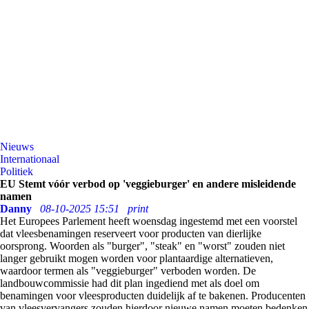
Nieuws
Internationaal
Politiek
EU Stemt vóór verbod op 'veggieburger' en andere misleidende
namen
Danny
08-10-2025 15:51
print
Het Europees Parlement heeft woensdag ingestemd met een voorstel
dat vleesbenamingen reserveert voor producten van dierlijke
oorsprong. Woorden als "burger", "steak" en "worst" zouden niet
langer gebruikt mogen worden voor plantaardige alternatieven,
waardoor termen als "veggieburger" verboden worden. De
landbouwcommissie had dit plan ingediend met als doel om
benamingen voor vleesproducten duidelijk af te bakenen. Producenten
van vleesvervangers zouden hierdoor nieuwe namen moeten bedenken