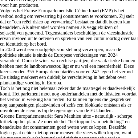
voor hun producten.
Volgens het Franse Europarlementslid Céline Imart (EVP) is het
verbod nodig om verwarring bij consumenten te voorkomen. Zij stelt
dat er "een reëel risico op verwarring" bestaat en dat dit boeren kan
benadelen. Als alternatief worden namen als veggiebuizen of
sojaschijven genoemd. Tegenstanders beschuldigen de vleesindustrie
ervan invloed uit te oefenen en spreken van een cultuuroorlog over taal
en identiteit op het bord.
In 2020 werd een soortgelijk voorstel nog verworpen, maar de
politieke situatie is sinds de Europese verkiezingen van 2024
veranderd. Door de winst van rechtse partijen, die vaak sterke banden
hebben met de landbouwsector, ligt er nu wel een meerderheid. Deze
keer stemden 355 Europarlementariërs voor en 247 tegen het verbod.
De uitslag markeert een duidelijke verschuiving in het debat over
plantaardige voeding in Europa.
Toch is het nog niet helemaal zeker dat de maatregel er daadwerkelijk
komt. Het parlement moet nog onderhandelen met de lidstaten voordat
het verbod in werking kan treden. Er kunnen tijdens die gesprekken
nog aanpassingen plaatsvinden of zelfs een blokkade ontstaan als er
onvoldoende steun is bij de regeringen van de EU-landen.
Groene Europarlementariër Sara Matthieu uitte - natuurlijk - scherpe
kritiek op het plan. Ze noemde het "het toppunt van betutteling" en
benadrukte dat consumenten goed weten wat ze kopen. Dezelfde
logica gaat echter niet op voor mensen die vlees willen kopen, want