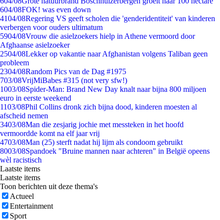
6
04/08
Grote natuurbrand Boschhuizerbergen groeit naar 100 hectare
6
04/08
FOK! was even down
41
04/08
Regering VS geeft scholen die 'genderidentiteit' van kinderen
verbergen voor ouders ultimatum
59
04/08
Vrouw die asielzoekers hielp in Athene vermoord door
Afghaanse asielzoeker
25
04/08
Lekker op vakantie naar Afghanistan volgens Taliban geen
probleem
23
04/08
Random Pics van de Dag #1975
7
03/08
VrijMiBabes #315 (not very sfw!)
10
03/08
Spider-Man: Brand New Day knalt naar bijna 800 miljoen
euro in eerste weekend
11
03/08
Phil Collins dronk zich bijna dood, kinderen moesten al
afscheid nemen
34
03/08
Man die zesjarig jochie met messteken in het hoofd
vermoordde komt na elf jaar vrij
47
03/08
Man (25) sterft nadat hij lijm als condoom gebruikt
80
03/08
Spandoek "Bruine mannen naar achteren" in België opeens
wèl racistisch
Laatste items
Laatste items
Toon berichten uit deze thema's
Actueel
Entertainment
Sport