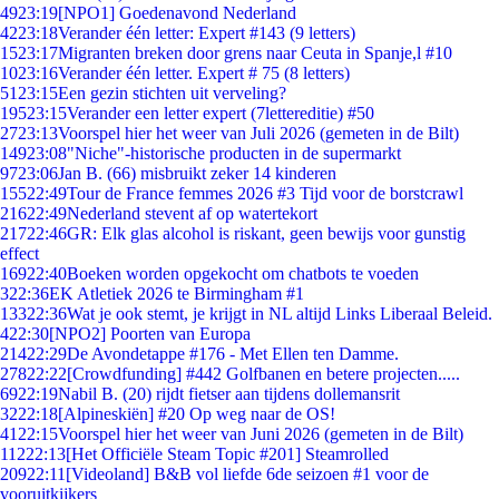
49
23:19
[NPO1] Goedenavond Nederland
42
23:18
Verander één letter: Expert #143 (9 letters)
15
23:17
Migranten breken door grens naar Ceuta in Spanje,l #10
10
23:16
Verander één letter. Expert # 75 (8 letters)
51
23:15
Een gezin stichten uit verveling?
195
23:15
Verander een letter expert (7lettereditie) #50
27
23:13
Voorspel hier het weer van Juli 2026 (gemeten in de Bilt)
149
23:08
"Niche"-historische producten in de supermarkt
97
23:06
Jan B. (66) misbruikt zeker 14 kinderen
155
22:49
Tour de France femmes 2026 #3 Tijd voor de borstcrawl
216
22:49
Nederland stevent af op watertekort
217
22:46
GR: Elk glas alcohol is riskant, geen bewijs voor gunstig
effect
169
22:40
Boeken worden opgekocht om chatbots te voeden
3
22:36
EK Atletiek 2026 te Birmingham #1
133
22:36
Wat je ook stemt, je krijgt in NL altijd Links Liberaal Beleid.
4
22:30
[NPO2] Poorten van Europa
214
22:29
De Avondetappe #176 - Met Ellen ten Damme.
278
22:22
[Crowdfunding] #442 Golfbanen en betere projecten.....
69
22:19
Nabil B. (20) rijdt fietser aan tijdens dollemansrit
32
22:18
[Alpineskiën] #20 Op weg naar de OS!
41
22:15
Voorspel hier het weer van Juni 2026 (gemeten in de Bilt)
112
22:13
[Het Officiële Steam Topic #201] Steamrolled
209
22:11
[Videoland] B&B vol liefde 6de seizoen #1 voor de
vooruitkijkers