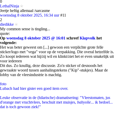
0
LethalNinja
Jeetje heftig allemaal /sarcasme
woensdag 8 oktober 2025, 16:34 uur
#11
2
diedikke
My common sense is tingling...
quote:
Op
woensdag 8 oktober 2025 @ 16:01
schreef
Klapvolk
het
volgende:
Het was beter geweest om [...] gewoon een verplichte grote felle
sticker/logo met "vega" voor op de verpakking. Die overal hetzelfde is.
Zo koopt iedereen wat hij/zij wil en klinkt/ziet het er even smakelijk uit
voor iedereen
Dit dus. Zo knullig, deze discussie. Zo'n sticker of desnoods het
gewraakte woord tussen aanhalingstekens ("Kip"-stukjes). Maar de
lobby van de vleesindustrie is machtig.
foto
Lubach had hier gister een goed item over.
Leuke observatie in de (hilarische) dramatisering: "Vleestomaten, jus
d'orange met vruchtvlees, beschuit met muisjes,
babyolie
... ik bedoel...
dat is toch gewoon ziek!"