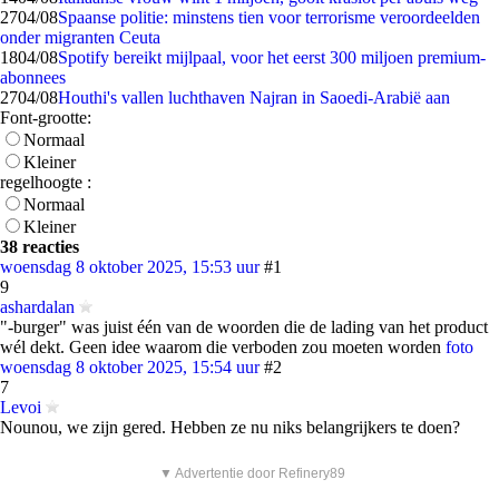
27
04/08
Spaanse politie: minstens tien voor terrorisme veroordeelden
onder migranten Ceuta
18
04/08
Spotify bereikt mijlpaal, voor het eerst 300 miljoen premium-
abonnees
27
04/08
Houthi's vallen luchthaven Najran in Saoedi-Arabië aan
Font-grootte:
Normaal
Kleiner
regelhoogte :
Normaal
Kleiner
38 reacties
woensdag 8 oktober 2025, 15:53 uur
#1
9
ashardalan
"-burger" was juist één van de woorden die de lading van het product
wél dekt. Geen idee waarom die verboden zou moeten worden
foto
woensdag 8 oktober 2025, 15:54 uur
#2
7
Levoi
Nounou, we zijn gered. Hebben ze nu niks belangrijkers te doen?
▼ Advertentie door Refinery89