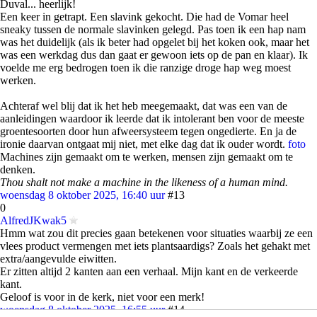
Duval... heerlijk!
Een keer in getrapt. Een slavink gekocht. Die had de Vomar heel
sneaky tussen de normale slavinken gelegd. Pas toen ik een hap nam
was het duidelijk (als ik beter had opgelet bij het koken ook, maar het
was een werkdag dus dan gaat er gewoon iets op de pan en klaar). Ik
voelde me erg bedrogen toen ik die ranzige droge hap weg moest
werken.
Achteraf wel blij dat ik het heb meegemaakt, dat was een van de
aanleidingen waardoor ik leerde dat ik intolerant ben voor de meeste
groentesoorten door hun afweersysteem tegen ongedierte. En ja de
ironie daarvan ontgaat mij niet, met elke dag dat ik ouder wordt.
foto
Machines zijn gemaakt om te werken, mensen zijn gemaakt om te
denken.
Thou shalt not make a machine in the likeness of a human mind.
woensdag 8 oktober 2025, 16:40 uur
#13
0
AlfredJKwak5
Hmm wat zou dit precies gaan betekenen voor situaties waarbij ze een
vlees product vermengen met iets plantsaardigs? Zoals het gehakt met
extra/aangevulde eiwitten.
Er zitten altijd 2 kanten aan een verhaal. Mijn kant en de verkeerde
kant.
Geloof is voor in de kerk, niet voor een merk!
woensdag 8 oktober 2025, 16:55 uur
#14