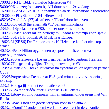
70
00:10
[RTL] B&B vol liefde 6de seizoen #4
54
00:09
Koopzegels sparen bij AH duurt straks 2x zo lang
162
00:08
[AMV] VS #1312 spammers van de internationale rechtsorde
163
00:00
[PlayStation #184] Nieuw deel
45
23:57
Abdul A. (27) als afperser "Fleur" door het leven
31
23:55
Covid19 the aftermath #17 bananenmilkshake
234
23:41
Speciaalbieren #80: another one bites the dust
100
23:39
Man zoekt mij en bedreigt mij, nadat ik met zijn zoon sprak
142
23:36
De EU-politiek #6 Musk naar Europa!
186
23:31
[SBS6] De Oranjezomer #10 Helene je kan het niet stop
ermee
40
23:30
Perez Hilton opgenomen op spoed na uitzenden van
gruwelijke video
59
23:29
30 asielzoekers kosten 1 miljoen in hotel centrum Haarlem
18
23:27
Het grote dagelijkse Trump nieuws topic #31
1
23:26
Datalek bij Bol en Bijenkorf na cyberaanval op logistiek partner
Ceva
1
23:25
Progressieve Democraat El-Sayed wint nipt voorverkiezing
Michigan
2
23:24
Hoe ga jij om met een relatiebreuk?
133
23:23
Verander één letter: Expert #91 (10 letters)
0
23:23
Litouwen vindt opnieuw migrantentunnel onder grens met Wit-
Rusland
12
23:23
Wat is nou een goede jerrycan voor in de auto ?
38
23:20
Zoon(11) onderneemt werkelijk geen reet in de vakantie