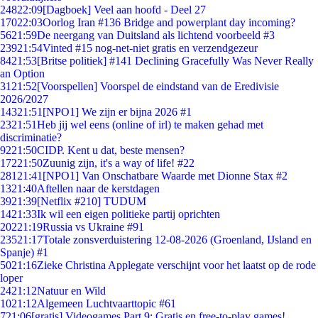
248
22:09
[Dagboek] Veel aan hoofd - Deel 27
170
22:03
Oorlog Iran #136 Bridge and powerplant day incoming?
56
21:59
De neergang van Duitsland als lichtend voorbeeld #3
239
21:54
Vinted #15 nog-net-niet gratis en verzendgezeur
84
21:53
[Britse politiek] #141 Declining Gracefully Was Never Really
an Option
31
21:52
[Voorspellen] Voorspel de eindstand van de Eredivisie
2026/2027
143
21:51
[NPO1] We zijn er bijna 2026 #1
23
21:51
Heb jij wel eens (online of irl) te maken gehad met
discriminatie?
92
21:50
CIDP. Kent u dat, beste mensen?
172
21:50
Zuunig zijn, it's a way of life! #22
281
21:41
[NPO1] Van Onschatbare Waarde met Dionne Stax #2
13
21:40
Aftellen naar de kerstdagen
39
21:39
[Netflix #210] TUDUM
14
21:33
Ik wil een eigen politieke partij oprichten
202
21:19
Russia vs Ukraine #91
235
21:17
Totale zonsverduistering 12-08-2026 (Groenland, IJsland en
Spanje) #1
50
21:16
Zieke Christina Applegate verschijnt voor het laatst op de rode
loper
24
21:12
Natuur en Wild
10
21:12
Algemeen Luchtvaarttopic #61
7
21:06
[gratis] Videogames Part 9: Gratis en free-to-play games!