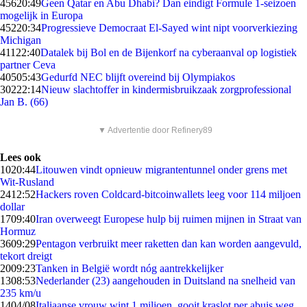
456
20:49
Geen Qatar en Abu Dhabi? Dan eindigt Formule 1-seizoen
mogelijk in Europa
452
20:34
Progressieve Democraat El-Sayed wint nipt voorverkiezing
Michigan
411
22:40
Datalek bij Bol en de Bijenkorf na cyberaanval op logistiek
partner Ceva
405
05:43
Gedurfd NEC blijft overeind bij Olympiakos
302
22:14
Nieuw slachtoffer in kindermisbruikzaak zorgprofessional
Jan B. (66)
▼ Advertentie door Refinery89
Lees ook
10
20:44
Litouwen vindt opnieuw migrantentunnel onder grens met
Wit-Rusland
24
12:52
Hackers roven Coldcard-bitcoinwallets leeg voor 114 miljoen
dollar
17
09:40
Iran overweegt Europese hulp bij ruimen mijnen in Straat van
Hormuz
36
09:29
Pentagon verbruikt meer raketten dan kan worden aangevuld,
tekort dreigt
20
09:23
Tanken in België wordt nóg aantrekkelijker
13
08:53
Nederlander (23) aangehouden in Duitsland na snelheid van
235 km/u
14
04/08
Italiaanse vrouw wint 1 miljoen, gooit kraslot per abuis weg