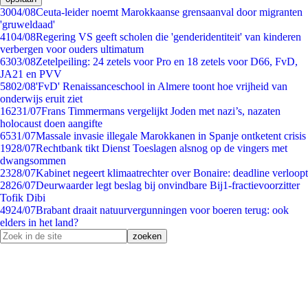
30
04/08
Ceuta-leider noemt Marokkaanse grensaanval door migranten
'gruweldaad'
41
04/08
Regering VS geeft scholen die 'genderidentiteit' van kinderen
verbergen voor ouders ultimatum
63
03/08
Zetelpeiling: 24 zetels voor Pro en 18 zetels voor D66, FvD,
JA21 en PVV
58
02/08
'FvD' Renaissanceschool in Almere toont hoe vrijheid van
onderwijs eruit ziet
162
31/07
Frans Timmermans vergelijkt Joden met nazi’s, nazaten
holocaust doen aangifte
65
31/07
Massale invasie illegale Marokkanen in Spanje ontketent crisis
19
28/07
Rechtbank tikt Dienst Toeslagen alsnog op de vingers met
dwangsommen
23
28/07
Kabinet negeert klimaatrechter over Bonaire: deadline verloopt
28
26/07
Deurwaarder legt beslag bij onvindbare Bij1-fractievoorzitter
Tofik Dibi
49
24/07
Brabant draait natuurvergunningen voor boeren terug: ook
elders in het land?