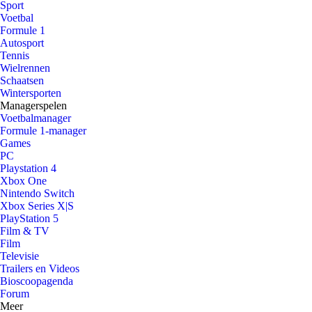
Sport
Voetbal
Formule 1
Autosport
Tennis
Wielrennen
Schaatsen
Wintersporten
Managerspelen
Voetbalmanager
Formule 1-manager
Games
PC
Playstation 4
Xbox One
Nintendo Switch
Xbox Series X|S
PlayStation 5
Film & TV
Film
Televisie
Trailers en Videos
Bioscoopagenda
Forum
Meer