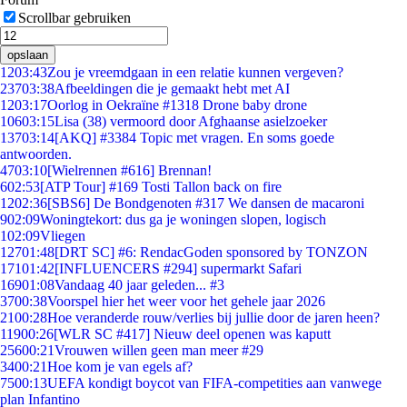
Scrollbar gebruiken
opslaan
12
03:43
Zou je vreemdgaan in een relatie kunnen vergeven?
237
03:38
Afbeeldingen die je gemaakt hebt met AI
12
03:17
Oorlog in Oekraïne #1318 Drone baby drone
106
03:15
Lisa (38) vermoord door Afghaanse asielzoeker
137
03:14
[AKQ] #3384 Topic met vragen. En soms goede
antwoorden.
47
03:10
[Wielrennen #616] Brennan!
6
02:53
[ATP Tour] #169 Tosti Tallon back on fire
12
02:36
[SBS6] De Bondgenoten #317 We dansen de macaroni
9
02:09
Woningtekort: dus ga je woningen slopen, logisch
1
02:09
Vliegen
127
01:48
[DRT SC] #6: RendacGoden sponsored by TONZON
171
01:42
[INFLUENCERS #294] supermarkt Safari
169
01:08
Vandaag 40 jaar geleden... #3
37
00:38
Voorspel hier het weer voor het gehele jaar 2026
21
00:28
Hoe veranderde rouw/verlies bij jullie door de jaren heen?
119
00:26
[WLR SC #417] Nieuw deel openen was kaputt
256
00:21
Vrouwen willen geen man meer #29
34
00:21
Hoe kom je van egels af?
75
00:13
UEFA kondigt boycot van FIFA-competities aan vanwege
plan Infantino