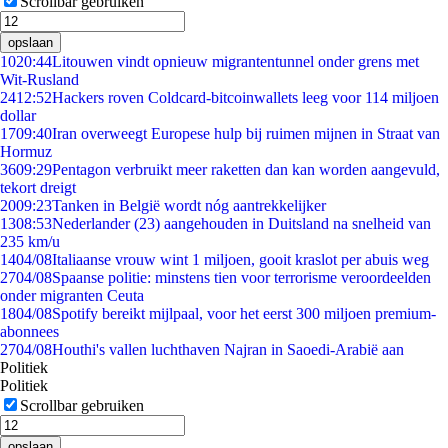
Scrollbar gebruiken
opslaan
10
20:44
Litouwen vindt opnieuw migrantentunnel onder grens met
Wit-Rusland
24
12:52
Hackers roven Coldcard-bitcoinwallets leeg voor 114 miljoen
dollar
17
09:40
Iran overweegt Europese hulp bij ruimen mijnen in Straat van
Hormuz
36
09:29
Pentagon verbruikt meer raketten dan kan worden aangevuld,
tekort dreigt
20
09:23
Tanken in België wordt nóg aantrekkelijker
13
08:53
Nederlander (23) aangehouden in Duitsland na snelheid van
235 km/u
14
04/08
Italiaanse vrouw wint 1 miljoen, gooit kraslot per abuis weg
27
04/08
Spaanse politie: minstens tien voor terrorisme veroordeelden
onder migranten Ceuta
18
04/08
Spotify bereikt mijlpaal, voor het eerst 300 miljoen premium-
abonnees
27
04/08
Houthi's vallen luchthaven Najran in Saoedi-Arabië aan
Politiek
Politiek
Scrollbar gebruiken
opslaan