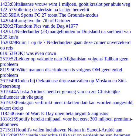
14
23:03
Italiaanse vrouw wint 1 miljoen, gooit kraslot per abuis weg
1
22:57
Vollering de sterkste na lastige heuvelrit
3
20:59
EA Sports FC 27 toont The Grounds-modus
14
20:46
Long live the 7th of October
25
20:27
Random Pics van de Dag #1977
13
20:12
Nederlander (23) aangehouden in Duitsland na snelheid van
235 km/u
16
20:09
Ruim 1 op de 7 Nederlanders gaan deze zomer onverzekerd
op reis
6
19:53
FOK! was even down
25
19:52
Lekker op vakantie naar Afghanistan volgens Taliban geen
probleem
81
19:50
'Witte' mannen discrimineren is volgens OM geen enkel
probleem
26
19:49
Doden bij Oekraïense droneaanvallen op Moskou en Sint-
Petersburg
30
19:44
Alaska Airlines heeft er genoeg van en zet Christelijke
influencer uit vliegtuig
36
19:33
Pentagon verbruikt meer raketten dan kan worden aangevuld,
tekort dreigt
1
18:54
Gears of War: E-Day open beta begint 6 augustus
18
18:16
Spotify bereikt mijlpaal, voor het eerst 300 miljoen premium-
abonnees
27
15:11
Houthi's vallen luchthaven Najran in Saoedi-Arabië aan
20
15:09
OM: vierde verdachte (18) vast op verdenking van beramen