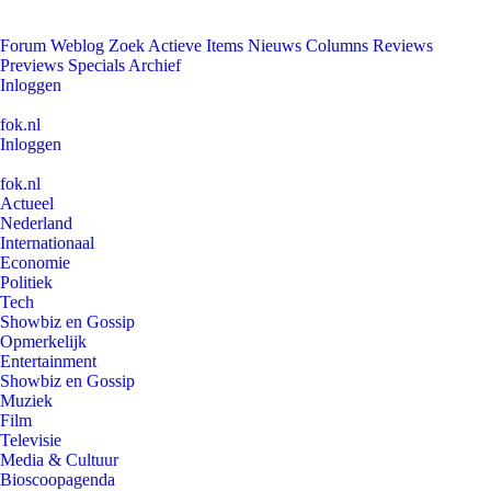
Forum
Weblog
Zoek
Actieve Items
Nieuws
Columns
Reviews
Previews
Specials
Archief
Inloggen
fok.nl
Inloggen
fok.nl
Actueel
Nederland
Internationaal
Economie
Politiek
Tech
Showbiz en Gossip
Opmerkelijk
Entertainment
Showbiz en Gossip
Muziek
Film
Televisie
Media & Cultuur
Bioscoopagenda