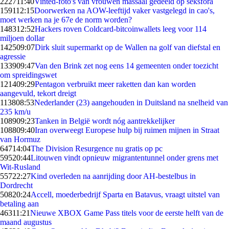
2227
11:40
Vinted-foto's van vrouwen massaal gedeeld op seksfora
1591
12:15
Doorwerken na AOW-leeftijd vaker vastgelegd in cao's,
moet werken na je 67e de norm worden?
1483
12:52
Hackers roven Coldcard-bitcoinwallets leeg voor 114
miljoen dollar
1425
09:07
Dirk sluit supermarkt op de Wallen na golf van diefstal en
agressie
1339
09:47
Van den Brink zet nog eens 14 gemeenten onder toezicht
om spreidingswet
1214
09:29
Pentagon verbruikt meer raketten dan kan worden
aangevuld, tekort dreigt
1138
08:53
Nederlander (23) aangehouden in Duitsland na snelheid van
235 km/u
1089
09:23
Tanken in België wordt nóg aantrekkelijker
1088
09:40
Iran overweegt Europese hulp bij ruimen mijnen in Straat
van Hormuz
647
14:04
The Division Resurgence nu gratis op pc
595
20:44
Litouwen vindt opnieuw migrantentunnel onder grens met
Wit-Rusland
557
22:27
Kind overleden na aanrijding door AH-bestelbus in
Dordrecht
508
20:24
Accell, moederbedrijf Sparta en Batavus, vraagt uitstel van
betaling aan
463
11:21
Nieuwe XBOX Game Pass titels voor de eerste helft van de
maand augustus