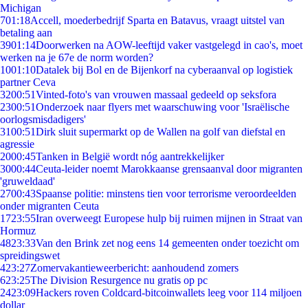
Michigan
7
01:18
Accell, moederbedrijf Sparta en Batavus, vraagt uitstel van
betaling aan
39
01:14
Doorwerken na AOW-leeftijd vaker vastgelegd in cao's, moet
werken na je 67e de norm worden?
10
01:10
Datalek bij Bol en de Bijenkorf na cyberaanval op logistiek
partner Ceva
32
00:51
Vinted-foto's van vrouwen massaal gedeeld op seksfora
23
00:51
Onderzoek naar flyers met waarschuwing voor 'Israëlische
oorlogsmisdadigers'
31
00:51
Dirk sluit supermarkt op de Wallen na golf van diefstal en
agressie
20
00:45
Tanken in België wordt nóg aantrekkelijker
30
00:44
Ceuta-leider noemt Marokkaanse grensaanval door migranten
'gruweldaad'
27
00:43
Spaanse politie: minstens tien voor terrorisme veroordeelden
onder migranten Ceuta
17
23:55
Iran overweegt Europese hulp bij ruimen mijnen in Straat van
Hormuz
48
23:33
Van den Brink zet nog eens 14 gemeenten onder toezicht om
spreidingswet
4
23:27
Zomervakantieweerbericht: aanhoudend zomers
6
23:25
The Division Resurgence nu gratis op pc
24
23:09
Hackers roven Coldcard-bitcoinwallets leeg voor 114 miljoen
dollar