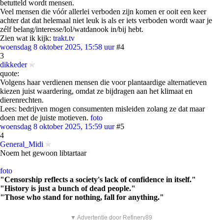
betutteld wordt mensen.
Veel mensen die vóór allerlei verboden zijn komen er ooit een keer
achter dat dat helemaal niet leuk is als er iets verboden wordt waar je
zélf belang/interesse/lol/watdanook in/bij hebt.
Zien wat ik kijk:
trakt.tv
woensdag 8 oktober 2025, 15:58 uur
#4
3
dikkeder
quote:
Volgens haar verdienen mensen die voor plantaardige alternatieven
kiezen juist waardering, omdat ze bijdragen aan het klimaat en
dierenrechten.
Lees: bedrijven mogen consumenten misleiden zolang ze dat maar
doen met de juiste motieven.
foto
woensdag 8 oktober 2025, 15:59 uur
#5
4
General_Midi
Noem het gewoon libtartaar
foto
"Censorship reflects a society's lack of confidence in itself."
"History is just a bunch of dead people."
"Those who stand for nothing, fall for anything."
▼ Advertentie door Refinery89