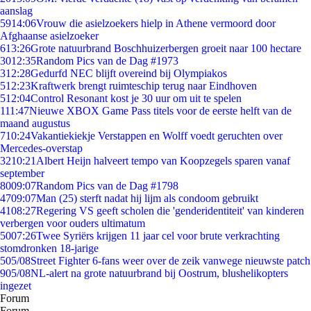
aanslag
59
14:06
Vrouw die asielzoekers hielp in Athene vermoord door
Afghaanse asielzoeker
6
13:26
Grote natuurbrand Boschhuizerbergen groeit naar 100 hectare
30
12:35
Random Pics van de Dag #1973
3
12:28
Gedurfd NEC blijft overeind bij Olympiakos
5
12:23
Kraftwerk brengt ruimteschip terug naar Eindhoven
5
12:04
Control Resonant kost je 30 uur om uit te spelen
1
11:47
Nieuwe XBOX Game Pass titels voor de eerste helft van de
maand augustus
7
10:24
Vakantiekiekje Verstappen en Wolff voedt geruchten over
Mercedes-overstap
32
10:21
Albert Heijn halveert tempo van Koopzegels sparen vanaf
september
80
09:07
Random Pics van de Dag #1798
47
09:07
Man (25) sterft nadat hij lijm als condoom gebruikt
41
08:27
Regering VS geeft scholen die 'genderidentiteit' van kinderen
verbergen voor ouders ultimatum
50
07:26
Twee Syriërs krijgen 11 jaar cel voor brute verkrachting
stomdronken 18-jarige
5
05/08
Street Fighter 6-fans weer over de zeik vanwege nieuwste patch
9
05/08
NL-alert na grote natuurbrand bij Oostrum, blushelikopters
ingezet
Forum
Forum