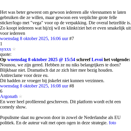
Het was beter geweest om gewoon iedereen alle vleesnamen te laten
gebruiken die ze willen, maar gewoon een verplichte grote felle
sticker/logo met "vega" voor op de verpakking. Die overal hetzelfde is.
Zo koopt iedereen wat hij/zij wil en klinkt/ziet het er even smakelijk uit
voor iedereen
woensdag 8 oktober 2025, 16:06 uur
#7
1
syxxx
quote:
Op
woensdag 8 oktober 2025 @ 15:54
schreef
Levoi
het volgende:
Nounou, we zijn gered. Hebben ze nu niks belangrijkers te doen?
Blijkbaar niet. Dramatisch dat ze zich hier mee bezig houden.
Antireclame voor deze eu.
Dit hadden ze vroeger bij jiskefet niet kunnen verzinnen.
woensdag 8 oktober 2025, 16:08 uur
#8
6
Argonath
En weer heel profilerend geschreven. Dit platform wordt echt een
comedy show.
Populisme slaat nu gewoon door in zowel de Nederlandse als EU
politiek. En de auteur valt met open ogen in deze strategie.
foto