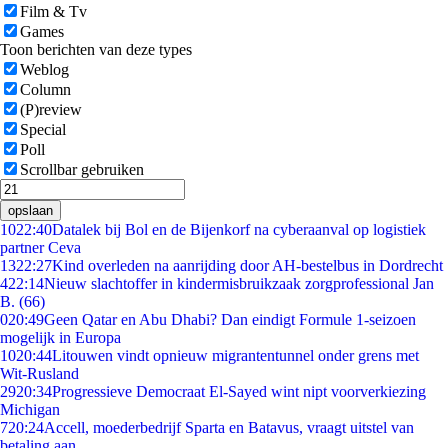
Film & Tv
Games
Toon berichten van deze types
Weblog
Column
(P)review
Special
Poll
Scrollbar gebruiken
opslaan
10
22:40
Datalek bij Bol en de Bijenkorf na cyberaanval op logistiek
partner Ceva
13
22:27
Kind overleden na aanrijding door AH-bestelbus in Dordrecht
4
22:14
Nieuw slachtoffer in kindermisbruikzaak zorgprofessional Jan
B. (66)
0
20:49
Geen Qatar en Abu Dhabi? Dan eindigt Formule 1-seizoen
mogelijk in Europa
10
20:44
Litouwen vindt opnieuw migrantentunnel onder grens met
Wit-Rusland
29
20:34
Progressieve Democraat El-Sayed wint nipt voorverkiezing
Michigan
7
20:24
Accell, moederbedrijf Sparta en Batavus, vraagt uitstel van
betaling aan