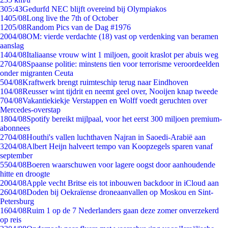
3
05:43
Gedurfd NEC blijft overeind bij Olympiakos
14
05/08
Long live the 7th of October
12
05/08
Random Pics van de Dag #1976
20
04/08
OM: vierde verdachte (18) vast op verdenking van beramen
aanslag
14
04/08
Italiaanse vrouw wint 1 miljoen, gooit kraslot per abuis weg
27
04/08
Spaanse politie: minstens tien voor terrorisme veroordeelden
onder migranten Ceuta
5
04/08
Kraftwerk brengt ruimteschip terug naar Eindhoven
1
04/08
Reusser wint tijdrit en neemt geel over, Nooijen knap tweede
7
04/08
Vakantiekiekje Verstappen en Wolff voedt geruchten over
Mercedes-overstap
18
04/08
Spotify bereikt mijlpaal, voor het eerst 300 miljoen premium-
abonnees
27
04/08
Houthi's vallen luchthaven Najran in Saoedi-Arabië aan
32
04/08
Albert Heijn halveert tempo van Koopzegels sparen vanaf
september
55
04/08
Boeren waarschuwen voor lagere oogst door aanhoudende
hitte en droogte
20
04/08
Apple vecht Britse eis tot inbouwen backdoor in iCloud aan
26
04/08
Doden bij Oekraïense droneaanvallen op Moskou en Sint-
Petersburg
16
04/08
Ruim 1 op de 7 Nederlanders gaan deze zomer onverzekerd
op reis