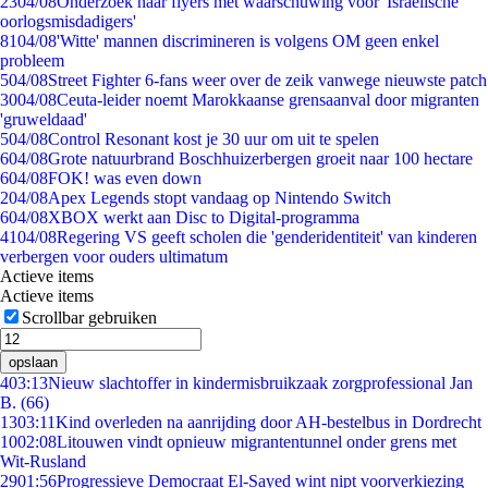
23
04/08
Onderzoek naar flyers met waarschuwing voor 'Israëlische
oorlogsmisdadigers'
81
04/08
'Witte' mannen discrimineren is volgens OM geen enkel
probleem
5
04/08
Street Fighter 6-fans weer over de zeik vanwege nieuwste patch
30
04/08
Ceuta-leider noemt Marokkaanse grensaanval door migranten
'gruweldaad'
5
04/08
Control Resonant kost je 30 uur om uit te spelen
6
04/08
Grote natuurbrand Boschhuizerbergen groeit naar 100 hectare
6
04/08
FOK! was even down
2
04/08
Apex Legends stopt vandaag op Nintendo Switch
6
04/08
XBOX werkt aan Disc to Digital-programma
41
04/08
Regering VS geeft scholen die 'genderidentiteit' van kinderen
verbergen voor ouders ultimatum
Actieve items
Actieve items
Scrollbar gebruiken
opslaan
4
03:13
Nieuw slachtoffer in kindermisbruikzaak zorgprofessional Jan
B. (66)
13
03:11
Kind overleden na aanrijding door AH-bestelbus in Dordrecht
10
02:08
Litouwen vindt opnieuw migrantentunnel onder grens met
Wit-Rusland
29
01:56
Progressieve Democraat El-Sayed wint nipt voorverkiezing