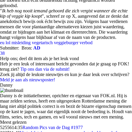
die moeten toch echt betuttelendd richting vegetarisch worden
geloodsd.
"
Ik heb nog nooit iemand gehoord die zich vergist wanneer die echte
kip of veggie kip koopt
", schreef ze op X, aangevend dat ze denkt dat
anekdotisch bewijs ook écht bewijs zou zijn. Volgens haar verdienen
mensen die voor plantaardige alternatieven kiezen juist waardering,
omdat ze bijdragen aan het klimaat en dierenrechten. Die waardering
hangt volgens haar blijkbaar af van de naam van de producten.
eu
lol
misleiding
vegetarisch
veggieburger
verbod
Submitter:
Bron:
AD
38
Help ons; deel dit item als je het leuk vond
Heb je een leuk of interessant bericht gevonden dat je graag op FOK!
terug ziet?
Tip ons dan via de submit!
Zoek jij altijd de leukste nieuwtjes en kun je daar leuk over schrijven?
Meld je aan als nieuwsposter!
Danny
Danny is de initiatiefnemer, oprichter en eigenaar van FOK.nl. Hij is
maar zelden serieus, heeft een uitgesproken Rotterdamse mening die
lang niet altijd politiek correct is en bezit de bizarre eigenschap mensen
op de kast te jagen, waar dat eigenlijk nooit de bedoeling is. Houdt van
films, series, tech en gamen, en wil vooral nieuws met een mening.
Meest gelezen
52556
14:35
Random Pics van de Dag #1977