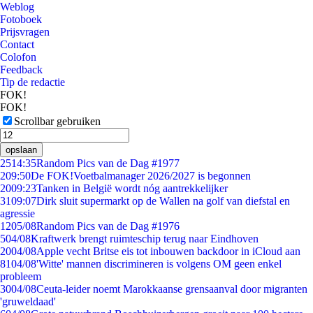
Weblog
Fotoboek
Prijsvragen
Contact
Colofon
Feedback
Tip de redactie
FOK!
FOK!
Scrollbar gebruiken
opslaan
25
14:35
Random Pics van de Dag #1977
2
09:50
De FOK!Voetbalmanager 2026/2027 is begonnen
20
09:23
Tanken in België wordt nóg aantrekkelijker
31
09:07
Dirk sluit supermarkt op de Wallen na golf van diefstal en
agressie
12
05/08
Random Pics van de Dag #1976
5
04/08
Kraftwerk brengt ruimteschip terug naar Eindhoven
20
04/08
Apple vecht Britse eis tot inbouwen backdoor in iCloud aan
81
04/08
'Witte' mannen discrimineren is volgens OM geen enkel
probleem
30
04/08
Ceuta-leider noemt Marokkaanse grensaanval door migranten
'gruweldaad'