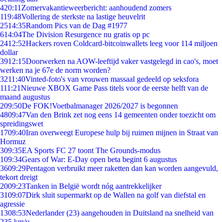
4
20:11
Zomervakantieweerbericht: aanhoudend zomers
1
19:48
Vollering de sterkste na lastige heuvelrit
25
14:35
Random Pics van de Dag #1977
6
14:04
The Division Resurgence nu gratis op pc
24
12:52
Hackers roven Coldcard-bitcoinwallets leeg voor 114 miljoen
dollar
39
12:15
Doorwerken na AOW-leeftijd vaker vastgelegd in cao's, moet
werken na je 67e de norm worden?
32
11:40
Vinted-foto's van vrouwen massaal gedeeld op seksfora
1
11:21
Nieuwe XBOX Game Pass titels voor de eerste helft van de
maand augustus
2
09:50
De FOK!Voetbalmanager 2026/2027 is begonnen
48
09:47
Van den Brink zet nog eens 14 gemeenten onder toezicht om
spreidingswet
17
09:40
Iran overweegt Europese hulp bij ruimen mijnen in Straat van
Hormuz
3
09:35
EA Sports FC 27 toont The Grounds-modus
1
09:34
Gears of War: E-Day open beta begint 6 augustus
36
09:29
Pentagon verbruikt meer raketten dan kan worden aangevuld,
tekort dreigt
20
09:23
Tanken in België wordt nóg aantrekkelijker
31
09:07
Dirk sluit supermarkt op de Wallen na golf van diefstal en
agressie
13
08:53
Nederlander (23) aangehouden in Duitsland na snelheid van
235 km/u