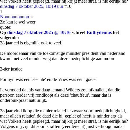
wat Volkert heeft gepleegd, maar hij krijgt meer straf, is nie eerlijk he?
dinsdag 7 oktober 2025, 10:19 uur
#10
1
Nounounounou
Zo kan ie wel weer
quote:
Op
dinsdag 7 oktober 2025 @ 10:16
schreef
Euthydemus
het
volgende:
28 jaar cel is eigenlijk ook te veel.
De moordenaar van de toekomstige minister president van nederland
kwam met veel minder weg dan deze medeplichtige aan moord.
2-tier justice.
Fortuyn was een 'slechte' en de Vries was een 'goeie'.
Ik vermoed dat als vandaag iemand Wilders zou afknallen, dat die
persoon eerder vrij rondloopt als deze 'chauffeur', maar dat is
onderbuikpraat natuurlijk.
28 jaar vind ik op die manier relatief te zwaar voor medeplichtigheid,
maar alleen relatief, de daad die hij gepleegd heeft is minder erg als
wat Volkert heeft gepleegd, maar hij krijgt meer straf, is nie eerlijk he?
Volgens mij zijn dit soort straffen (zeer terecht) juist verhoogd nadat