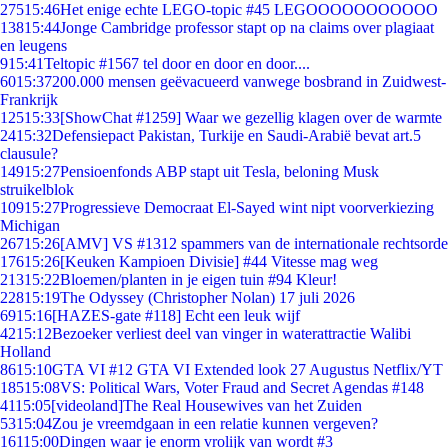
275
15:46
Het enige echte LEGO-topic #45 LEGOOOOOOOOOOO
138
15:44
Jonge Cambridge professor stapt op na claims over plagiaat
en leugens
9
15:41
Teltopic #1567 tel door en door en door....
60
15:37
200.000 mensen geëvacueerd vanwege bosbrand in Zuidwest-
Frankrijk
125
15:33
[ShowChat #1259] Waar we gezellig klagen over de warmte
24
15:32
Defensiepact Pakistan, Turkije en Saudi-Arabië bevat art.5
clausule?
149
15:27
Pensioenfonds ABP stapt uit Tesla, beloning Musk
struikelblok
109
15:27
Progressieve Democraat El-Sayed wint nipt voorverkiezing
Michigan
267
15:26
[AMV] VS #1312 spammers van de internationale rechtsorde
176
15:26
[Keuken Kampioen Divisie] #44 Vitesse mag weg
213
15:22
Bloemen/planten in je eigen tuin #94 Kleur!
228
15:19
The Odyssey (Christopher Nolan) 17 juli 2026
69
15:16
[HAZES-gate #118] Echt een leuk wijf
42
15:12
Bezoeker verliest deel van vinger in waterattractie Walibi
Holland
86
15:10
GTA VI #12 GTA VI Extended look 27 Augustus Netflix/YT
185
15:08
VS: Political Wars, Voter Fraud and Secret Agendas #148
41
15:05
[videoland]The Real Housewives van het Zuiden
53
15:04
Zou je vreemdgaan in een relatie kunnen vergeven?
161
15:00
Dingen waar je enorm vrolijk van wordt #3