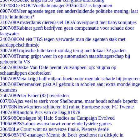
2
07/08
De FOK!Voetbalmanager 2026/2027 is begonnen
69
07/08
Meer agressie tegen een andersluidende politieke mening, laat
jij je intimideren?
31
07/08
Amsterdams dierenasiel DOA overspoeld met babykonijntjes
29
07/08
Kabinet geeft bedrijven geen compensatie voor schade door
laagwater
24
07/08
OM eist TBS tegen verwarde man die agenten stak met
aardappelschilmesje
30
07/08
Tropische hitte keert zondag terug met lokaal 32 graden
30
07/08
Trump grijpt weer in op automatisch staatsburgerschap bij
geboorte in VS
56
07/08
Dikke Van Dale neemt 'vulvalippen' op: 'stigma op
schaamlippen doorbreken'
16
07/08
Meta krijgt half miljard boete voor mentale schade bij jongeren
20
07/08
Denemarken pakt AI-gebruik in scholen aan: extra mondelinge
examens
25
07/08
Peter Faber (82) overleden
0
07/08
Ajax veel te sterk voor Shelbourne, maar houdt schade beperkt
1
07/08
Nieuwkomers schitteren bij ruime Europese zege FC Twente
19
07/08
Random Pics van de Dag #1978
15
06/08
Ontslagen bij Halo Studios na Campaign Evolved
19
06/08
PS5-doos waarschuwt voor einde fysieke games
2
06/08
Le Court wint na nerveuze finale, Pieterse derde
29
06/08
NPO-manager Menno de Boer geschorst na dickpic in