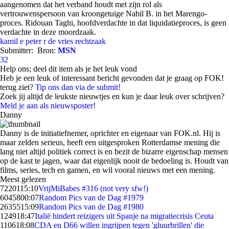
aangenomen dat het verband houdt met zijn rol als
vertrouwenspersoon van kroongetuige Nabil B. in het Marengo-
proces. Ridouan Taghi, hoofdverdachte in dat liquidatieproces, is geen
verdachte in deze moordzaak.
kamil e
peter r de vries
rechtzaak
Submitter:
Bron:
MSN
32
Help ons; deel dit item als je het leuk vond
Heb je een leuk of interessant bericht gevonden dat je graag op FOK!
terug ziet?
Tip ons dan via de submit!
Zoek jij altijd de leukste nieuwtjes en kun je daar leuk over schrijven?
Meld je aan als nieuwsposter!
Danny
Danny is de initiatiefnemer, oprichter en eigenaar van FOK.nl. Hij is
maar zelden serieus, heeft een uitgesproken Rotterdamse mening die
lang niet altijd politiek correct is en bezit de bizarre eigenschap mensen
op de kast te jagen, waar dat eigenlijk nooit de bedoeling is. Houdt van
films, series, tech en gamen, en wil vooral nieuws met een mening.
Meest gelezen
72201
15:10
VrijMiBabes #316 (not very sfw!)
60458
00:07
Random Pics van de Dag #1979
26355
15:09
Random Pics van de Dag #1980
1249
18:47
Italië hindert reizigers uit Spanje na migratiecrisis Ceuta
1106
18:08
CDA en D66 willen ingrijpen tegen 'gluurbrillen' die