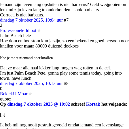
Iemand zijn leven lang opsluiten is niet barbaars? Geld weggooien om
iemand zijn leven lang te onderhouden is ook barbaars.
Correct, is niet barbaars.
dinsdag 7 oktober 2025, 10:04 uur
#7
2
Professionele-Idioot
Palm Beach Pete
Hoe dom en hoe stom kun je zijn, zo een bekend en goed persoon neer
knallen voor
maar
80000 duizend doekoes
Nee je moet niemand neer knallen
Dat ze maar allemaal lekker lang mogen weg rotten in de cel.
I'm just Palm Beach Pete, gonna play some tennis today, going into
town, have lunch.
dinsdag 7 oktober 2025, 10:13 uur
#8
0
BekiekUtMoar
quote:
Op
dinsdag 7 oktober 2025 @ 10:02
schreef
Kortak
het volgende:
[..]
Ik heb mij nog nooit gestraft gevoeld omdat iemand een levenslange