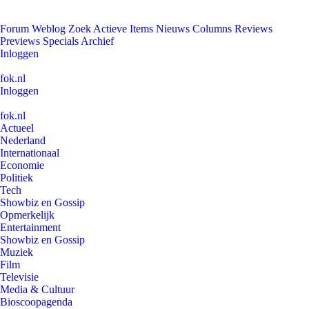
Forum
Weblog
Zoek
Actieve Items
Nieuws
Columns
Reviews
Previews
Specials
Archief
Inloggen
fok.nl
Inloggen
fok.nl
Actueel
Nederland
Internationaal
Economie
Politiek
Tech
Showbiz en Gossip
Opmerkelijk
Entertainment
Showbiz en Gossip
Muziek
Film
Televisie
Media & Cultuur
Bioscoopagenda