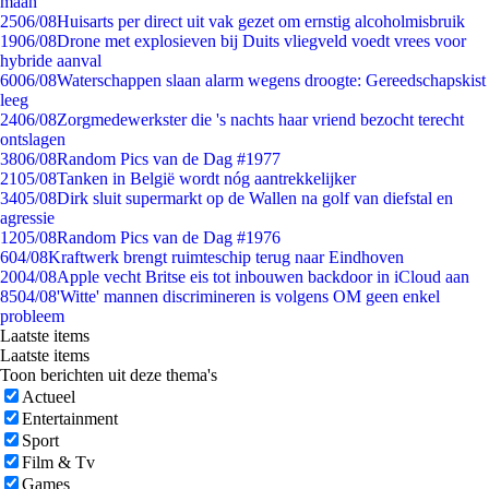
maan
25
06/08
Huisarts per direct uit vak gezet om ernstig alcoholmisbruik
19
06/08
Drone met explosieven bij Duits vliegveld voedt vrees voor
hybride aanval
60
06/08
Waterschappen slaan alarm wegens droogte: Gereedschapskist
leeg
24
06/08
Zorgmedewerkster die 's nachts haar vriend bezocht terecht
ontslagen
38
06/08
Random Pics van de Dag #1977
21
05/08
Tanken in België wordt nóg aantrekkelijker
34
05/08
Dirk sluit supermarkt op de Wallen na golf van diefstal en
agressie
12
05/08
Random Pics van de Dag #1976
6
04/08
Kraftwerk brengt ruimteschip terug naar Eindhoven
20
04/08
Apple vecht Britse eis tot inbouwen backdoor in iCloud aan
85
04/08
'Witte' mannen discrimineren is volgens OM geen enkel
probleem
Laatste items
Laatste items
Toon berichten uit deze thema's
Actueel
Entertainment
Sport
Film & Tv
Games