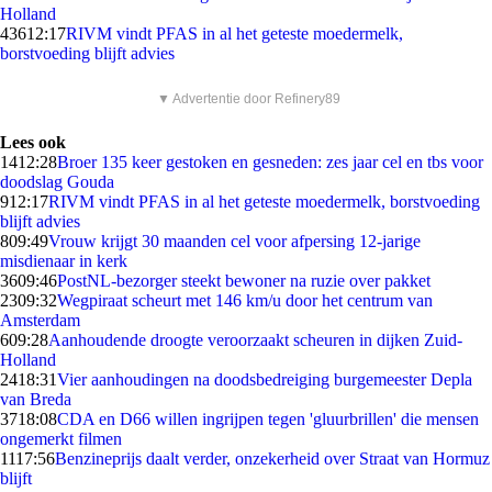
Holland
436
12:17
RIVM vindt PFAS in al het geteste moedermelk,
borstvoeding blijft advies
▼ Advertentie door Refinery89
Lees ook
14
12:28
Broer 135 keer gestoken en gesneden: zes jaar cel en tbs voor
doodslag Gouda
9
12:17
RIVM vindt PFAS in al het geteste moedermelk, borstvoeding
blijft advies
8
09:49
Vrouw krijgt 30 maanden cel voor afpersing 12-jarige
misdienaar in kerk
36
09:46
PostNL-bezorger steekt bewoner na ruzie over pakket
23
09:32
Wegpiraat scheurt met 146 km/u door het centrum van
Amsterdam
6
09:28
Aanhoudende droogte veroorzaakt scheuren in dijken Zuid-
Holland
24
18:31
Vier aanhoudingen na doodsbedreiging burgemeester Depla
van Breda
37
18:08
CDA en D66 willen ingrijpen tegen 'gluurbrillen' die mensen
ongemerkt filmen
11
17:56
Benzineprijs daalt verder, onzekerheid over Straat van Hormuz
blijft