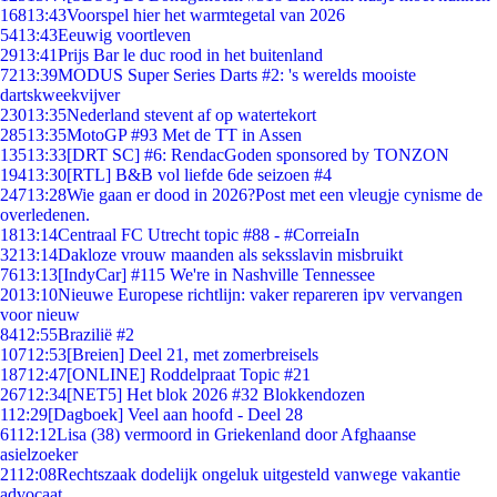
168
13:43
Voorspel hier het warmtegetal van 2026
54
13:43
Eeuwig voortleven
29
13:41
Prijs Bar le duc rood in het buitenland
72
13:39
MODUS Super Series Darts #2: 's werelds mooiste
dartskweekvijver
230
13:35
Nederland stevent af op watertekort
285
13:35
MotoGP #93 Met de TT in Assen
135
13:33
[DRT SC] #6: RendacGoden sponsored by TONZON
194
13:30
[RTL] B&B vol liefde 6de seizoen #4
247
13:28
Wie gaan er dood in 2026?Post met een vleugje cynisme de
overledenen.
18
13:14
Centraal FC Utrecht topic #88 - #CorreiaIn
32
13:14
Dakloze vrouw maanden als seksslavin misbruikt
76
13:13
[IndyCar] #115 We're in Nashville Tennessee
20
13:10
Nieuwe Europese richtlijn: vaker repareren ipv vervangen
voor nieuw
84
12:55
Brazilië #2
107
12:53
[Breien] Deel 21, met zomerbreisels
187
12:47
[ONLINE] Roddelpraat Topic #21
267
12:34
[NET5] Het blok 2026 #32 Blokkendozen
1
12:29
[Dagboek] Veel aan hoofd - Deel 28
61
12:12
Lisa (38) vermoord in Griekenland door Afghaanse
asielzoeker
21
12:08
Rechtszaak dodelijk ongeluk uitgesteld vanwege vakantie
advocaat