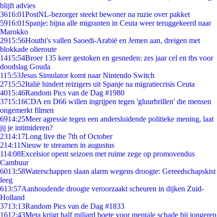
blijft advies
36
16:01
PostNL-bezorger steekt bewoner na ruzie over pakket
59
16:01
Spanje: bijna alle migranten in Ceuta weer teruggekeerd naar
Marokko
29
15:56
Houthi's vallen Saoedi-Arabië en Jemen aan, dreigen met
blokkade olieroute
14
15:54
Broer 135 keer gestoken en gesneden: zes jaar cel en tbs voor
doodslag Gouda
1
15:53
Jesus Simulator komt naar Nintendo Switch
27
15:52
Italië hindert reizigers uit Spanje na migratiecrisis Ceuta
40
15:46
Random Pics van de Dag #1980
37
15:16
CDA en D66 willen ingrijpen tegen 'gluurbrillen' die mensen
ongemerkt filmen
69
14:25
Meer agressie tegen een andersluidende politieke mening, laat
jij je intimideren?
23
14:17
Long live the 7th of October
2
14:11
Nieuw te streamen in augustus
1
14:08
Excelsior opent seizoen met ruime zege op promovendus
Cambuur
60
13:58
Waterschappen slaan alarm wegens droogte: Gereedschapskist
leeg
6
13:57
Aanhoudende droogte veroorzaakt scheuren in dijken Zuid-
Holland
37
13:13
Random Pics van de Dag #1833
16
12:43
Meta krijgt half miljard boete voor mentale schade bij jongeren