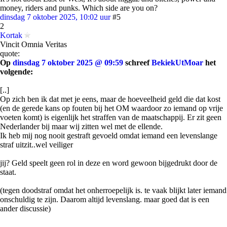
money, riders and punks. Which side are you on?
dinsdag 7 oktober 2025, 10:02 uur
#5
2
Kortak
Vincit Omnia Veritas
quote:
Op
dinsdag 7 oktober 2025 @ 09:59
schreef
BekiekUtMoar
het
volgende:
[..]
Op zich ben ik dat met je eens, maar de hoeveelheid geld die dat kost
(en de gerede kans op fouten bij het OM waardoor zo iemand op vrije
voeten komt) is eigenlijk het straffen van de maatschappij. Er zit geen
Nederlander bij maar wij zitten wel met de ellende.
Ik heb mij nog nooit gestraft gevoeld omdat iemand een levenslange
straf uitzit..wel veiliger
jij? Geld speelt geen rol in deze en word gewoon bijgedrukt door de
staat.
(tegen doodstraf omdat het onherroepelijk is. te vaak blijkt later iemand
onschuldig te zijn. Daarom altijd levenslang. maar goed dat is een
ander discussie)