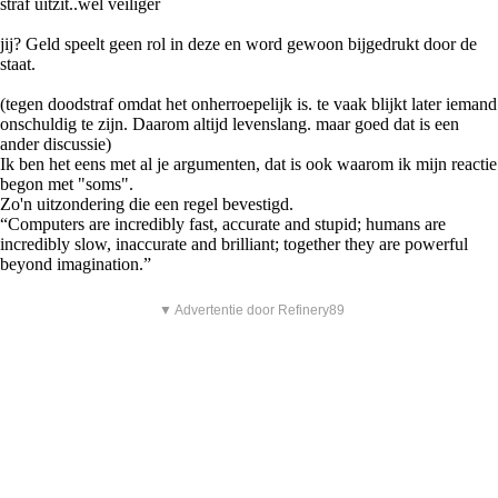
straf uitzit..wel veiliger
jij? Geld speelt geen rol in deze en word gewoon bijgedrukt door de
staat.
(tegen doodstraf omdat het onherroepelijk is. te vaak blijkt later iemand
onschuldig te zijn. Daarom altijd levenslang. maar goed dat is een
ander discussie)
Ik ben het eens met al je argumenten, dat is ook waarom ik mijn reactie
begon met "soms".
Zo'n uitzondering die een regel bevestigd.
“Computers are incredibly fast, accurate and stupid; humans are
incredibly slow, inaccurate and brilliant; together they are powerful
beyond imagination.”
▼ Advertentie door Refinery89