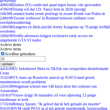
groepsapp
40
06/08
Duitser (93) crasht met quad tegen boom, vier gewonden
47
06/08
Trump wil dat J.D. Vance hem in 2028 opvolgt
1
06/08
Lemmen boekt eerste profzege in zware Ronde van Polen-rit
24
06/08
'Zwarte weduwes' in Rusland trouwen soldaten voor
overlijdensuitkering
14
06/08
Zangeres en Idols-jurylid Jerney Kaagman op 79-jarige leeftijd
overleden
10
06/08
Netflix-abonnees krijgen exclusieve early access tot
uitgebreide GTA VI trailer
Actieve items
Actieve items
Scrollbar gebruiken
opslaan
44
16:09
EU bekritiseert Meta en TikTok om verspreiden desinformatie
Ceuta
31
16:08
VS: kans op Russische aanval op NAVO-land groeit,
munitietekort wordt probleem
24
16:08
Wegpiraat scheurt met 146 km/u door het centrum van
Amsterdam
10
16:07
Vrouw krijgt 30 maanden cel voor afpersing 12-jarige
misdienaar in kerk
17
16:04
Britney Spears: "Ik geloof dat ik heb gefaald als moeder"
9
16:01
RIVM vindt PFAS in al het geteste moedermelk, borstvoeding