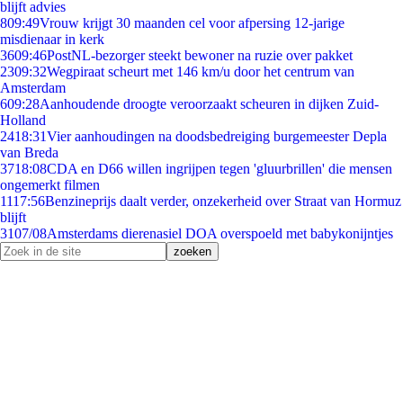
blijft advies
8
09:49
Vrouw krijgt 30 maanden cel voor afpersing 12-jarige
misdienaar in kerk
36
09:46
PostNL-bezorger steekt bewoner na ruzie over pakket
23
09:32
Wegpiraat scheurt met 146 km/u door het centrum van
Amsterdam
6
09:28
Aanhoudende droogte veroorzaakt scheuren in dijken Zuid-
Holland
24
18:31
Vier aanhoudingen na doodsbedreiging burgemeester Depla
van Breda
37
18:08
CDA en D66 willen ingrijpen tegen 'gluurbrillen' die mensen
ongemerkt filmen
11
17:56
Benzineprijs daalt verder, onzekerheid over Straat van Hormuz
blijft
31
07/08
Amsterdams dierenasiel DOA overspoeld met babykonijntjes