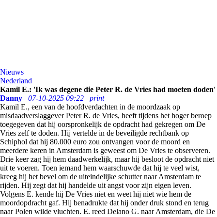
Nieuws
Nederland
Kamil E.: 'Ik was degene die Peter R. de Vries had moeten doden'
Danny
07-10-2025 09:22
print
Kamil E., een van de hoofdverdachten in de moordzaak op
misdaadverslaggever Peter R. de Vries, heeft tijdens het hoger beroep
toegegeven dat hij oorspronkelijk de opdracht had gekregen om De
Vries zelf te doden. Hij vertelde in de beveiligde rechtbank op
Schiphol dat hij 80.000 euro zou ontvangen voor de moord en
meerdere keren in Amsterdam is geweest om De Vries te observeren.
Drie keer zag hij hem daadwerkelijk, maar hij besloot de opdracht niet
uit te voeren. Toen iemand hem waarschuwde dat hij te veel wist,
kreeg hij het bevel om de uiteindelijke schutter naar Amsterdam te
rijden. Hij zegt dat hij handelde uit angst voor zijn eigen leven.
Volgens E. kende hij De Vries niet en weet hij niet wie hem de
moordopdracht gaf. Hij benadrukte dat hij onder druk stond en terug
naar Polen wilde vluchten. E. reed Delano G. naar Amsterdam, die De