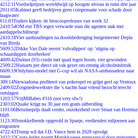
42
12:11
Voedselprijzen wereldwijd op hoogste niveau in ruim drie jaar
29
11:05
Kabinet geeft bedrijven geen compensatie voor schade door
laagwater
6
11:03
Trailers kijken: de bioscoopreleases van week 32
24
10:54
OM eist TBS tegen verwarde man die agenten stak met
aardappelschilmesje
24
10:18
Vier aanhoudingen na doodsbedreiging burgemeester Depla
van Breda
56
09:52
Dikke Van Dale neemt 'vulvalippen' op: 'stigma op
schaamlippen doorbreken'
40
09:42
Duitser (93) crasht met quad tegen boom, vier gewonden
25
09:22
Huisarts per direct uit vak gezet om ernstig alcoholmisbruik
66
09:19
Onlyfans-model met G-cup wil als NASA-ambassadeur naar
maan
3
09:14
Niewiadoma profiteert van pokerspel en grijpt geel op Ventoux
24
09:02
Zorgmedewerkster die 's nachts haar vriend bezocht terecht
ontslagen
12
03:57
VrijMiBabes #316 (not very sfw!)
23
03:02
Quake krijgt na 30 jaar een gratis uitbreiding
11
01:06
Benzineprijs daalt verder, onzekerheid over Straat van Hormuz
blijft
11
23:30
Smokkelbende opgerold in Spanje, verdienden miljoenen aan
migranten
47
22:43
Trump wil dat J.D. Vance hem in 2028 opvolgt
34
22:32
Ceuta-leider noemt Marokkaanse grensaanval door migranten