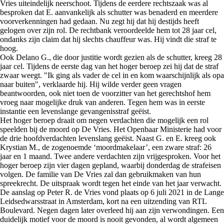
Vries uiteindelijk neerschoot. Tijdens de eerdere rechtszaak was al
besproken dat E. aanvankelijk als schutter was benaderd en meerdere
voorverkenningen had gedaan. Nu zegt hij dat hij destijds heeft
gelogen over zijn rol. De rechtbank veroordeelde hem tot 28 jaar cel,
ondanks zijn claim dat hij slechts chauffeur was. Hij vindt die straf te
hoog.
Ook Delano G., die door justitie wordt gezien als de schutter, kreeg 28
jaar cel. Tijdens de eerste dag van het hoger beroep zei hij dat de straf
zwaar weegt. "Ik ging als vader de cel in en kom waarschijnlijk als opa
naar buiten", verklaarde hij. Hij wilde verder geen vragen
beantwoorden, ook niet toen de voorzitter van het gerechtshof hem
vroeg naar mogelijke druk van anderen. Tegen hem was in eerste
instantie een levenslange gevangenisstraf geëist.
Het hoger beroep draait om negen verdachten die mogelijk een rol
speelden bij de moord op De Vries. Het Openbaar Ministerie had voor
de drie hoofdverdachten levenslang geëist. Naast G. en E. kreeg ook
Krystian M., de zogenoemde ‘moordmakelaar’, een zware straf: 26
jaar en 1 maand. Twee andere verdachten zijn vrijgesproken. Voor het
hoger beroep zijn vier dagen gepland, waarbij donderdag de strafeisen
volgen. De familie van De Vries zal dan gebruikmaken van hun
spreekrecht. De uitspraak wordt tegen het einde van het jaar verwacht.
De aanslag op Peter R. de Vries vond plaats op 6 juli 2021 in de Lange
Leidsedwarsstraat in Amsterdam, kort na een uitzending van RTL
Boulevard. Negen dagen later overleed hij aan zijn verwondingen. Een
duidelijk motief voor de moord is nooit gevonden, al wordt algemeen