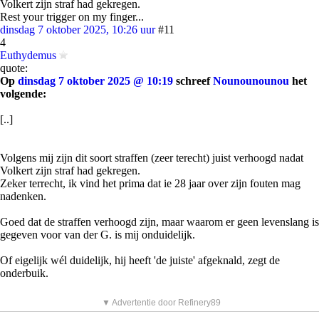
Volkert zijn straf had gekregen.
Rest your trigger on my finger...
dinsdag 7 oktober 2025, 10:26 uur
#11
4
Euthydemus
quote:
Op
dinsdag 7 oktober 2025 @ 10:19
schreef
Nounounounou
het
volgende:
[..]
Volgens mij zijn dit soort straffen (zeer terecht) juist verhoogd nadat
Volkert zijn straf had gekregen.
Zeker terrecht, ik vind het prima dat ie 28 jaar over zijn fouten mag
nadenken.
Goed dat de straffen verhoogd zijn, maar waarom er geen levenslang is
gegeven voor van der G. is mij onduidelijk.
Of eigelijk wél duidelijk, hij heeft 'de juiste' afgeknald, zegt de
onderbuik.
▼ Advertentie door Refinery89