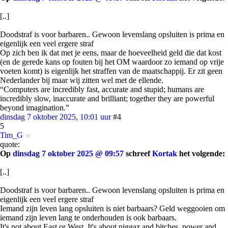
[..]
Doodstraf is voor barbaren.. Gewoon levenslang opsluiten is prima en
eigenlijk een veel ergere straf
Op zich ben ik dat met je eens, maar de hoeveelheid geld die dat kost
(en de gerede kans op fouten bij het OM waardoor zo iemand op vrije
voeten komt) is eigenlijk het straffen van de maatschappij. Er zit geen
Nederlander bij maar wij zitten wel met de ellende.
“Computers are incredibly fast, accurate and stupid; humans are
incredibly slow, inaccurate and brilliant; together they are powerful
beyond imagination.”
dinsdag 7 oktober 2025, 10:01 uur
#4
5
Tim_G
quote:
Op
dinsdag 7 oktober 2025 @ 09:57
schreef
Kortak
het volgende:
[..]
Doodstraf is voor barbaren.. Gewoon levenslang opsluiten is prima en
eigenlijk een veel ergere straf
Iemand zijn leven lang opsluiten is niet barbaars? Geld weggooien om
iemand zijn leven lang te onderhouden is ook barbaars.
It's not about East or West, It's about niggaz and bitches, power and