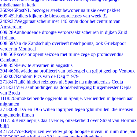
misdienaar in kerk
36
09:46
PostNL-bezorger steekt bewoner na ruzie over pakket
6
09:45
Trailers kijken: de bioscoopreleases van week 32
24
09:32
Wegpiraat scheurt met 146 km/u door het centrum van
Amsterdam
6
09:28
Aanhoudende droogte veroorzaakt scheuren in dijken Zuid-
Holland
0
08:59
Van de Zandschulp overleeft matchpoints, ook Griekspoor
verder in Montreal
1
08:56
Excelsior opent seizoen met ruime zege op promovendus
Cambuur
2
08:35
Nieuw te streamen in augustus
3
04:46
Niewiadoma profiteert van pokerspel en grijpt geel op Ventoux
35
00:07
Random Pics van de Dag #1979
27
18:47
Italië hindert reizigers uit Spanje na migratiecrisis Ceuta
24
18:31
Vier aanhoudingen na doodsbedreiging burgemeester Depla
van Breda
11
18:26
Smokkelbende opgerold in Spanje, verdienden miljoenen aan
migranten
37
18:08
CDA en D66 willen ingrijpen tegen 'gluurbrillen' die mensen
ongemerkt filmen
11
17:56
Benzineprijs daalt verder, onzekerheid over Straat van Hormuz
blijft
42
17:47
Voedselprijzen wereldwijd op hoogste niveau in ruim drie jaar
23
07/08
Quake krijgt na 30 jaar een gratis uitbreiding