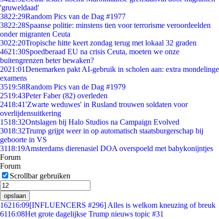
'gruweldaad'
38
22:29
Random Pics van de Dag #1977
38
22:28
Spaanse politie: minstens tien voor terrorisme veroordeelden
onder migranten Ceuta
30
22:20
Tropische hitte keert zondag terug met lokaal 32 graden
46
21:30
Spoedberaad EU na crisis Ceuta, moeten we onze
buitengrenzen beter bewaken?
20
21:01
Denemarken pakt AI-gebruik in scholen aan: extra mondelinge
examens
35
19:58
Random Pics van de Dag #1979
25
19:43
Peter Faber (82) overleden
24
18:41
'Zwarte weduwes' in Rusland trouwen soldaten voor
overlijdensuitkering
15
18:32
Ontslagen bij Halo Studios na Campaign Evolved
30
18:32
Trump grijpt weer in op automatisch staatsburgerschap bij
geboorte in VS
31
18:19
Amsterdams dierenasiel DOA overspoeld met babykonijntjes
Forum
Forum
Scrollbar gebruiken
opslaan
162
16:09
[INFLUENCERS #296] Alles is welkom kneuzing of breuk
61
16:08
Het grote dagelijkse Trump nieuws topic #31