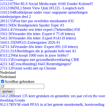
121
12:07
Het RLS Social Media-topic #160 Zonder Kolonel!!
211
12:06
[NL] Street View Quiz [#122] - Loogisch toch
110
12:04
Roddelpraat onder vuur: ongepaste opmerkingen
minderjarigen deel 2
281
11:55
Post hier pas overleden muzikanten #32
80
11:50
De Bondgenoten Spoiler Topic #3
204
11:41
Verander een letter expert (7lettereditie) #50
19
11:36
Verander één letter. Expert # 75 (8 letters)
54
11:36
Verander één letter: Expert #143 (9 letters)
164
11:35
[NPO2] Zomergasten 2026 #1
147
11:34
Verander één letter: Expert #91 (10 letters)
251
11:33
Afbeeldingen die je gemaakt hebt met AI
83
11:23
Wat koopt 1000 euro in jouw hobby?
51
11:15
Ervaringen met gezondheidsverklaring CBR
42
11:14
[Crowdfunding] #443 Rentestijgingen?
27
11:12
Forum werkt niet op Chrome
Nederland
Nederland
Scrollbar gebruiken
opslaan
14
12:28
Broer 135 keer gestoken en gesneden: zes jaar cel en tbs voor
doodslag Gouda
9
12:17
RIVM vindt PFAS in al het geteste moedermelk, borstvoeding