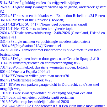
51
14:54
Jezelf gelukkig voelen als vrijgezelle vijftiger
262
14:51
Agent smijt zwangere vrouw op de grond, onderzoek gestart
#2
272
14:51
Protesten en blokkades van Extinction Rebellion #24 Eieren
36
14:43
Masters of the Universe (He-Man)
151
14:42
[WLR SC #417] Nieuw deel openen was kaputt
231
14:41
Het FOK!kers maken teringherrie topic
260
14:38
Totale zonsverduistering 12-08-2026 (Groenland, IJsland en
Spanje) #1
33
14:37
Single mannen verplichtsingle moeders laten daten?
180
14:36
[PlayStation #184] Nieuw deel
46
14:34
OM-Teamleider met kinderporno is oud-directeur van twee
basisscholen
152
14:31
Migranten breken door grens naar Ceuta in Spanje,l #10
31
14:29
Transfergeruchten en contractverlenging #83
73
14:26
Woningtekort: dus ga je woningen slopen, logisch
80
14:25
Vuelta a España 2026 #1
110
14:23
Vrouwen willen geen man meer #30
86
14:21
Nederlandse Politiek #725
21
14:19
Weer een parkeergarage dicht in Dordrecht, auto's zo snel
mogelijk weg
19
14:19
Twee zwaargewonden bij eenzijdig ongeval Zeeland.
17
14:08
Ik wil een eigen politieke partij oprichten
19
13:50
Winter op het zuidelijk halfrond 2026
125
13:44
[SBS6] De Bondgenoten #318 Een klein kusje moet kunnen