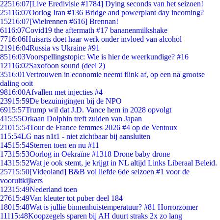
225
16:07
[Live Eredivisie #1784] Dying seconds van het seizoen!
251
16:07
Oorlog Iran #136 Bridge and powerplant day incoming?
152
16:07
[Wielrennen #616] Brennan!
61
16:07
Covid19 the aftermath #17 bananenmilkshake
77
16:06
Huisarts doet haar werk onder invloed van alcohol
219
16:04
Russia vs Ukraine #91
85
16:03
Voorspellingstopic: Wie is hier de weerkundige? #16
121
16:02
Saxofoon sound (deel 2)
35
16:01
Vertrouwen in economie neemt flink af, op een na grootse
daling ooit
98
16:00
Afvallen met injecties #4
239
15:59
De bezuinigingen bij de NPO
69
15:57
Trump wil dat J.D. Vance hem in 2028 opvolgt
4
15:55
Orkaan Dolphin treft zuiden van Japan
210
15:54
Tour de France femmes 2026 #4 op de Ventoux
1
15:54
LG nas n1t1 - niet zichtbaar bij aansluiten
145
15:54
Sterren toen en nu #11
173
15:53
Oorlog in Oekraïne #1318 Drone baby drone
143
15:52
Wat je ook stemt, je krijgt in NL altijd Links Liberaal Beleid.
257
15:50
[Videoland] B&B vol liefde 6de seizoen #1 voor de
vooruitkijkers
123
15:49
Nederland toen
276
15:49
Van kleuter tot puber deel 184
180
15:48
Wat is jullie binnenhuistemperatuur? #81 Horrorzomer
111
15:48
Koopzegels sparen bij AH duurt straks 2x zo lang