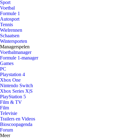
Sport
Voetbal
Formule 1
Autosport
Tennis
Wielrennen
Schaatsen
Wintersporten
Managerspelen
Voetbalmanager
Formule 1-manager
Games
PC
Playstation 4
Xbox One
Nintendo Switch
Xbox Series X|S
PlayStation 5
Film & TV
Film
Televisie
Trailers en Videos
Bioscoopagenda
Forum
Meer