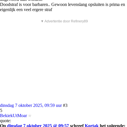
Doodstraf is voor barbaren.. Gewoon levenslang opsluiten is prima en
eigenlijk een veel ergere straf
▼ Advertentie door Refinery89
dinsdag 7 oktober 2025, 09:59 uur
#3
5
BekiekUtMoar
quote:
Op
dinsdag 7 oktober 2025 @ 09:57
schreef
Kortak
het volgende: