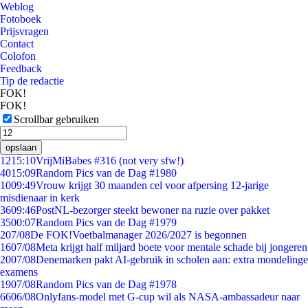
Weblog
Fotoboek
Prijsvragen
Contact
Colofon
Feedback
Tip de redactie
FOK!
FOK!
Scrollbar gebruiken
opslaan
12
15:10
VrijMiBabes #316 (not very sfw!)
40
15:09
Random Pics van de Dag #1980
10
09:49
Vrouw krijgt 30 maanden cel voor afpersing 12-jarige
misdienaar in kerk
36
09:46
PostNL-bezorger steekt bewoner na ruzie over pakket
35
00:07
Random Pics van de Dag #1979
2
07/08
De FOK!Voetbalmanager 2026/2027 is begonnen
16
07/08
Meta krijgt half miljard boete voor mentale schade bij jongeren
20
07/08
Denemarken pakt AI-gebruik in scholen aan: extra mondelinge
examens
19
07/08
Random Pics van de Dag #1978
66
06/08
Onlyfans-model met G-cup wil als NASA-ambassadeur naar