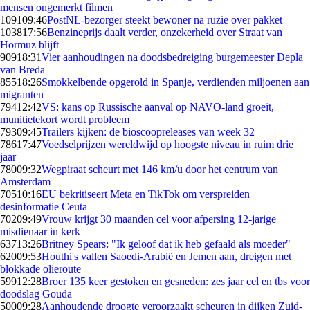
mensen ongemerkt filmen
1091
09:46
PostNL-bezorger steekt bewoner na ruzie over pakket
1038
17:56
Benzineprijs daalt verder, onzekerheid over Straat van
Hormuz blijft
909
18:31
Vier aanhoudingen na doodsbedreiging burgemeester Depla
van Breda
855
18:26
Smokkelbende opgerold in Spanje, verdienden miljoenen aan
migranten
794
12:42
VS: kans op Russische aanval op NAVO-land groeit,
munitietekort wordt probleem
793
09:45
Trailers kijken: de bioscoopreleases van week 32
786
17:47
Voedselprijzen wereldwijd op hoogste niveau in ruim drie
jaar
780
09:32
Wegpiraat scheurt met 146 km/u door het centrum van
Amsterdam
705
10:16
EU bekritiseert Meta en TikTok om verspreiden
desinformatie Ceuta
702
09:49
Vrouw krijgt 30 maanden cel voor afpersing 12-jarige
misdienaar in kerk
637
13:26
Britney Spears: "Ik geloof dat ik heb gefaald als moeder"
620
09:53
Houthi's vallen Saoedi-Arabië en Jemen aan, dreigen met
blokkade olieroute
599
12:28
Broer 135 keer gestoken en gesneden: zes jaar cel en tbs voor
doodslag Gouda
500
09:28
Aanhoudende droogte veroorzaakt scheuren in dijken Zuid-