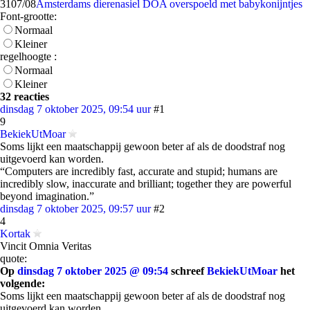
31
07/08
Amsterdams dierenasiel DOA overspoeld met babykonijntjes
Font-grootte:
Normaal
Kleiner
regelhoogte :
Normaal
Kleiner
32 reacties
dinsdag 7 oktober 2025, 09:54 uur
#1
9
BekiekUtMoar
Soms lijkt een maatschappij gewoon beter af als de doodstraf nog
uitgevoerd kan worden.
“Computers are incredibly fast, accurate and stupid; humans are
incredibly slow, inaccurate and brilliant; together they are powerful
beyond imagination.”
dinsdag 7 oktober 2025, 09:57 uur
#2
4
Kortak
Vincit Omnia Veritas
quote:
Op
dinsdag 7 oktober 2025 @ 09:54
schreef
BekiekUtMoar
het
volgende:
Soms lijkt een maatschappij gewoon beter af als de doodstraf nog
uitgevoerd kan worden.