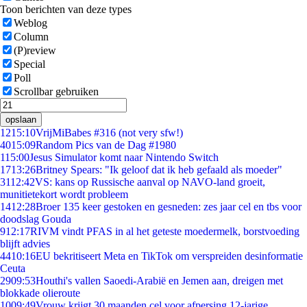
Toon berichten van deze types
Weblog
Column
(P)review
Special
Poll
Scrollbar gebruiken
opslaan
12
15:10
VrijMiBabes #316 (not very sfw!)
40
15:09
Random Pics van de Dag #1980
1
15:00
Jesus Simulator komt naar Nintendo Switch
17
13:26
Britney Spears: "Ik geloof dat ik heb gefaald als moeder"
31
12:42
VS: kans op Russische aanval op NAVO-land groeit,
munitietekort wordt probleem
14
12:28
Broer 135 keer gestoken en gesneden: zes jaar cel en tbs voor
doodslag Gouda
9
12:17
RIVM vindt PFAS in al het geteste moedermelk, borstvoeding
blijft advies
44
10:16
EU bekritiseert Meta en TikTok om verspreiden desinformatie
Ceuta
29
09:53
Houthi's vallen Saoedi-Arabië en Jemen aan, dreigen met
blokkade olieroute
10
09:49
Vrouw krijgt 30 maanden cel voor afpersing 12-jarige