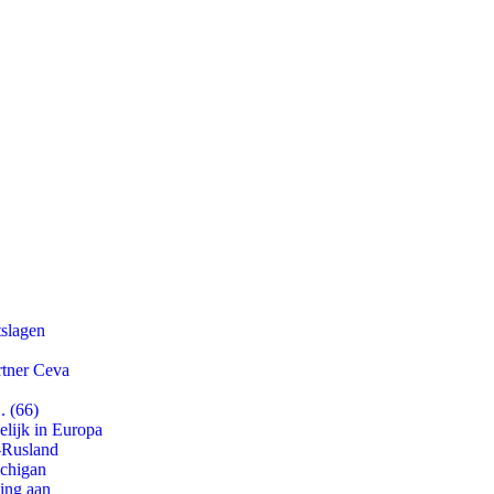
tslagen
rtner Ceva
. (66)
lijk in Europa
-Rusland
ichigan
ling aan