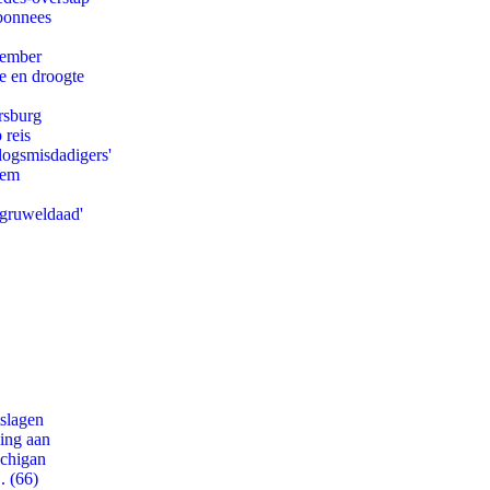
abonnees
tember
e en droogte
rsburg
 reis
logsmisdadigers'
eem
'gruweldaad'
tslagen
ling aan
ichigan
. (66)