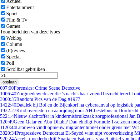
Actueel
Entertainment
Sport
Film & Tv
Games
Toon berichten van deze types
Weblog
Column
(P)review
Special
Poll
Scrollbar gebruiken
opslaan
0
07:00
Forensics: Crime Scene Detective
10
06:40
Zorgmedewerkster die 's nachts haar vriend bezocht terecht on
30
00:35
Random Pics van de Dag #1977
14
22:40
Datalek bij Bol en de Bijenkorf na cyberaanval op logistiek pa
19
22:27
Kind overleden na aanrijding door AH-bestelbus in Dordrecht
5
22:14
Nieuw slachtoffer in kindermisbruikzaak zorgprofessional Jan B
1
20:49
Geen Qatar en Abu Dhabi? Dan eindigt Formule 1-seizoen moge
11
20:44
Litouwen vindt opnieuw migrantentunnel onder grens met Wit
38
20:34
Progressieve Democraat El-Sayed wint nipt voorverkiezing M
9
20:24
Accell, moederbedrijf Sparta en Batavus, vraagt uitstel van beta