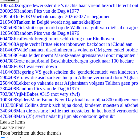
10
06:40
Zorgmedewerkster die 's nachts haar vriend bezocht terecht on
30
00:35
Random Pics van de Dag #1977
2
09:50
De FOK!Voetbalmanager 2026/2027 is begonnen
21
05/08
Tanken in België wordt nóg aantrekkelijker
33
05/08
Dirk sluit supermarkt op de Wallen na golf van diefstal en agre
12
05/08
Random Pics van de Dag #1976
6
04/08
Kraftwerk brengt ruimteschip terug naar Eindhoven
20
04/08
Apple vecht Britse eis tot inbouwen backdoor in iCloud aan
81
04/08
'Witte' mannen discrimineren is volgens OM geen enkel probl
30
04/08
Ceuta-leider noemt Marokkaanse grensaanval door migranten 
6
04/08
Grote natuurbrand Boschhuizerbergen groeit naar 100 hectare
6
04/08
FOK! was even down
41
04/08
Regering VS geeft scholen die 'genderidentiteit' van kinderen
59
04/08
Vrouw die asielzoekers hielp in Athene vermoord door Afghaa
25
04/08
Lekker op vakantie naar Afghanistan volgens Taliban geen pr
23
04/08
Random Pics van de Dag #1975
7
03/08
VrijMiBabes #315 (not very sfw!)
10
03/08
Spider-Man: Brand New Day knalt naar bijna 800 miljoen eur
11
03/08
Phil Collins dronk zich bijna dood, kinderen moesten al afsch
34
03/08
Man die zesjarig jochie met messteken in het hoofd vermoordde 
47
03/08
Man (25) sterft nadat hij lijm als condoom gebruikt
Laatste items
Laatste items
Toon berichten uit deze thema's