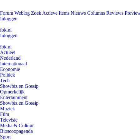
Forum
Weblog
Zoek
Actieve Items
Nieuws
Columns
Reviews
Previe
Inloggen
fok.nl
Inloggen
fok.nl
Actueel
Nederland
Internationaal
Economie
Politiek
Tech
Showbiz en Gossip
Opmerkelijk
Entertainment
Showbiz en Gossip
Muziek
Film
Televisie
Media & Cultuur
Bioscoopagenda
Sport