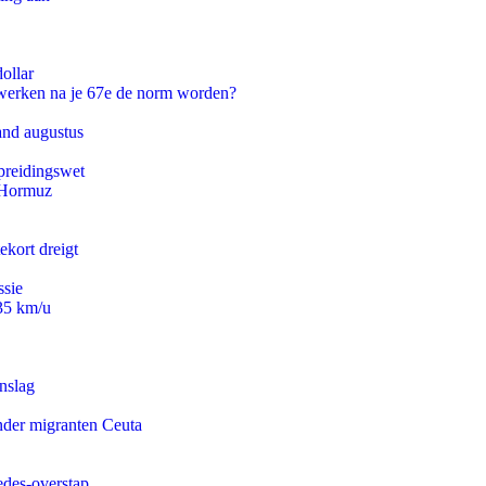
ollar
 werken na je 67e de norm worden?
and augustus
preidingswet
n Hormuz
ekort dreigt
ssie
235 km/u
nslag
onder migranten Ceuta
edes-overstap