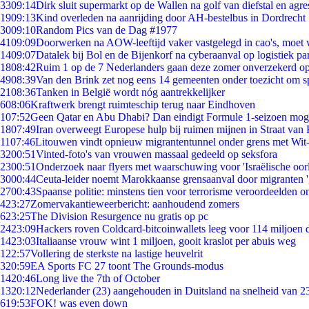
33
09:14
Dirk sluit supermarkt op de Wallen na golf van diefstal en agre
19
09:13
Kind overleden na aanrijding door AH-bestelbus in Dordrecht
30
09:10
Random Pics van de Dag #1977
41
09:09
Doorwerken na AOW-leeftijd vaker vastgelegd in cao's, moet
14
09:07
Datalek bij Bol en de Bijenkorf na cyberaanval op logistiek pa
18
08:42
Ruim 1 op de 7 Nederlanders gaan deze zomer onverzekerd op
49
08:39
Van den Brink zet nog eens 14 gemeenten onder toezicht om s
21
08:36
Tanken in België wordt nóg aantrekkelijker
6
08:06
Kraftwerk brengt ruimteschip terug naar Eindhoven
1
07:52
Geen Qatar en Abu Dhabi? Dan eindigt Formule 1-seizoen moge
18
07:49
Iran overweegt Europese hulp bij ruimen mijnen in Straat va
11
07:46
Litouwen vindt opnieuw migrantentunnel onder grens met Wit
32
00:51
Vinted-foto's van vrouwen massaal gedeeld op seksfora
23
00:51
Onderzoek naar flyers met waarschuwing voor 'Israëlische oor
30
00:44
Ceuta-leider noemt Marokkaanse grensaanval door migranten 
27
00:43
Spaanse politie: minstens tien voor terrorisme veroordeelden 
4
23:27
Zomervakantieweerbericht: aanhoudend zomers
6
23:25
The Division Resurgence nu gratis op pc
24
23:09
Hackers roven Coldcard-bitcoinwallets leeg voor 114 miljoen d
14
23:03
Italiaanse vrouw wint 1 miljoen, gooit kraslot per abuis weg
1
22:57
Vollering de sterkste na lastige heuvelrit
3
20:59
EA Sports FC 27 toont The Grounds-modus
14
20:46
Long live the 7th of October
13
20:12
Nederlander (23) aangehouden in Duitsland na snelheid van 
6
19:53
FOK! was even down