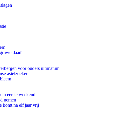
tslagen
ssie
eem
'gruweldaad'
 verbergen voor ouders ultimatum
nse asielzoeker
obleem
o in eerste weekend
eid nemen
komt na elf jaar vrij