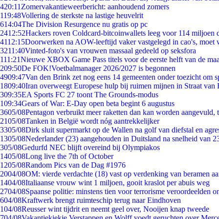
4
20:11
Zomervakantieweerbericht: aanhoudend zomers
1
19:48
Vollering de sterkste na lastige heuvelrit
6
14:04
The Division Resurgence nu gratis op pc
24
12:52
Hackers roven Coldcard-bitcoinwallets leeg voor 114 miljoen d
41
12:15
Doorwerken na AOW-leeftijd vaker vastgelegd in cao's, moet
32
11:40
Vinted-foto's van vrouwen massaal gedeeld op seksfora
1
11:21
Nieuwe XBOX Game Pass titels voor de eerste helft van de ma
2
09:50
De FOK!Voetbalmanager 2026/2027 is begonnen
49
09:47
Van den Brink zet nog eens 14 gemeenten onder toezicht om s
18
09:40
Iran overweegt Europese hulp bij ruimen mijnen in Straat va
3
09:35
EA Sports FC 27 toont The Grounds-modus
1
09:34
Gears of War: E-Day open beta begint 6 augustus
36
05/08
Pentagon verbruikt meer raketten dan kan worden aangevuld, t
21
05/08
Tanken in België wordt nóg aantrekkelijker
33
05/08
Dirk sluit supermarkt op de Wallen na golf van diefstal en agre
13
05/08
Nederlander (23) aangehouden in Duitsland na snelheid van 
3
05/08
Gedurfd NEC blijft overeind bij Olympiakos
14
05/08
Long live the 7th of October
12
05/08
Random Pics van de Dag #1976
20
04/08
OM: vierde verdachte (18) vast op verdenking van beramen aa
14
04/08
Italiaanse vrouw wint 1 miljoen, gooit kraslot per abuis weg
27
04/08
Spaanse politie: minstens tien voor terrorisme veroordeelden 
6
04/08
Kraftwerk brengt ruimteschip terug naar Eindhoven
1
04/08
Reusser wint tijdrit en neemt geel over, Nooijen knap tweede
7
04/08
Vakantiekiekje Verstappen en Wolff voedt geruchten over Merc