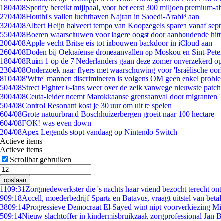
18
04/08
Spotify bereikt mijlpaal, voor het eerst 300 miljoen premium-
27
04/08
Houthi's vallen luchthaven Najran in Saoedi-Arabië aan
32
04/08
Albert Heijn halveert tempo van Koopzegels sparen vanaf sep
55
04/08
Boeren waarschuwen voor lagere oogst door aanhoudende hitt
20
04/08
Apple vecht Britse eis tot inbouwen backdoor in iCloud aan
26
04/08
Doden bij Oekraïense droneaanvallen op Moskou en Sint-Pete
18
04/08
Ruim 1 op de 7 Nederlanders gaan deze zomer onverzekerd op
23
04/08
Onderzoek naar flyers met waarschuwing voor 'Israëlische oor
81
04/08
'Witte' mannen discrimineren is volgens OM geen enkel probl
5
04/08
Street Fighter 6-fans weer over de zeik vanwege nieuwste patch
30
04/08
Ceuta-leider noemt Marokkaanse grensaanval door migranten 
5
04/08
Control Resonant kost je 30 uur om uit te spelen
6
04/08
Grote natuurbrand Boschhuizerbergen groeit naar 100 hectare
6
04/08
FOK! was even down
2
04/08
Apex Legends stopt vandaag op Nintendo Switch
Actieve items
Actieve items
Scrollbar gebruiken
opslaan
11
09:31
Zorgmedewerkster die 's nachts haar vriend bezocht terecht on
9
09:18
Accell, moederbedrijf Sparta en Batavus, vraagt uitstel van beta
38
09:14
Progressieve Democraat El-Sayed wint nipt voorverkiezing M
5
09:14
Nieuw slachtoffer in kindermisbruikzaak zorgprofessional Jan B