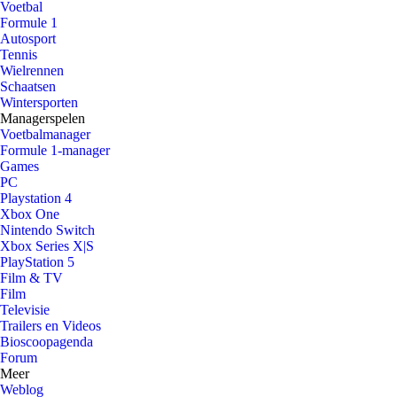
Voetbal
Formule 1
Autosport
Tennis
Wielrennen
Schaatsen
Wintersporten
Managerspelen
Voetbalmanager
Formule 1-manager
Games
PC
Playstation 4
Xbox One
Nintendo Switch
Xbox Series X|S
PlayStation 5
Film & TV
Film
Televisie
Trailers en Videos
Bioscoopagenda
Forum
Meer
Weblog