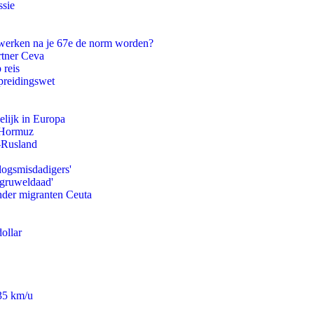
ssie
 werken na je 67e de norm worden?
rtner Ceva
 reis
preidingswet
lijk in Europa
n Hormuz
-Rusland
logsmisdadigers'
'gruweldaad'
onder migranten Ceuta
ollar
235 km/u