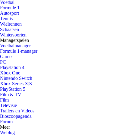
Voetbal
Formule 1
Autosport
Tennis
Wielrennen
Schaatsen
Wintersporten
Managerspelen
Voetbalmanager
Formule 1-manager
Games
PC
Playstation 4
Xbox One
Nintendo Switch
Xbox Series X|S
PlayStation 5
Film & TV
Film
Televisie
Trailers en Videos
Bioscoopagenda
Forum
Meer
Weblog