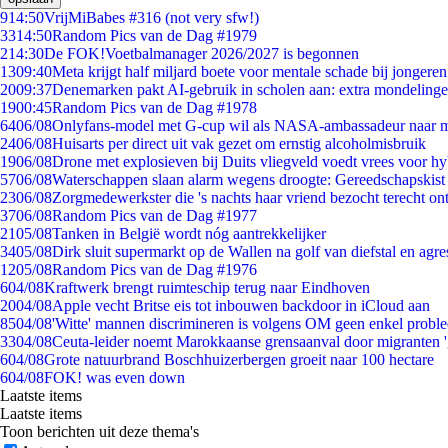
9
14:50
VrijMiBabes #316 (not very sfw!)
33
14:50
Random Pics van de Dag #1979
2
14:30
De FOK!Voetbalmanager 2026/2027 is begonnen
13
09:40
Meta krijgt half miljard boete voor mentale schade bij jongeren
20
09:37
Denemarken pakt AI-gebruik in scholen aan: extra mondeling
19
00:45
Random Pics van de Dag #1978
64
06/08
Onlyfans-model met G-cup wil als NASA-ambassadeur naar 
24
06/08
Huisarts per direct uit vak gezet om ernstig alcoholmisbruik
19
06/08
Drone met explosieven bij Duits vliegveld voedt vrees voor hy
57
06/08
Waterschappen slaan alarm wegens droogte: Gereedschapskist
23
06/08
Zorgmedewerkster die 's nachts haar vriend bezocht terecht on
37
06/08
Random Pics van de Dag #1977
21
05/08
Tanken in België wordt nóg aantrekkelijker
34
05/08
Dirk sluit supermarkt op de Wallen na golf van diefstal en agre
12
05/08
Random Pics van de Dag #1976
6
04/08
Kraftwerk brengt ruimteschip terug naar Eindhoven
20
04/08
Apple vecht Britse eis tot inbouwen backdoor in iCloud aan
85
04/08
'Witte' mannen discrimineren is volgens OM geen enkel probl
33
04/08
Ceuta-leider noemt Marokkaanse grensaanval door migranten 
6
04/08
Grote natuurbrand Boschhuizerbergen groeit naar 100 hectare
6
04/08
FOK! was even down
Laatste items
Laatste items
Toon berichten uit deze thema's