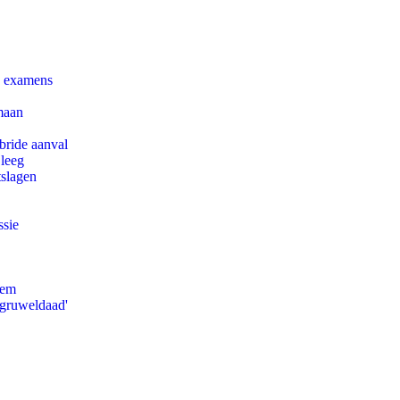
e examens
maan
bride aanval
 leeg
tslagen
ssie
eem
'gruweldaad'