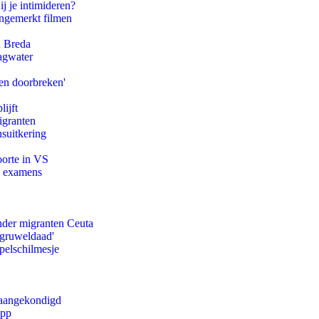
ij je intimideren?
ongemerkt filmen
n Breda
agwater
en doorbreken'
ijft
igranten
suitkering
oorte in VS
e examens
onder migranten Ceuta
'gruweldaad'
pelschilmesje
g aangekondigd
app