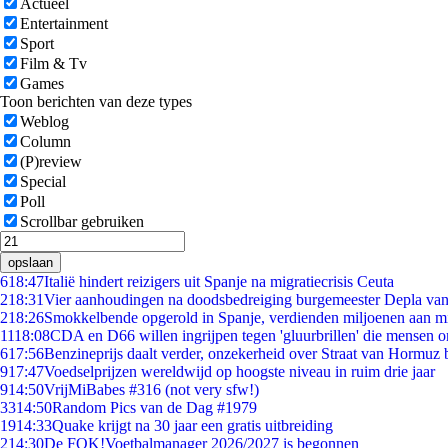
Actueel
Entertainment
Sport
Film & Tv
Games
Toon berichten van deze types
Weblog
Column
(P)review
Special
Poll
Scrollbar gebruiken
opslaan
6
18:47
Italië hindert reizigers uit Spanje na migratiecrisis Ceuta
2
18:31
Vier aanhoudingen na doodsbedreiging burgemeester Depla va
2
18:26
Smokkelbende opgerold in Spanje, verdienden miljoenen aan m
11
18:08
CDA en D66 willen ingrijpen tegen 'gluurbrillen' die mensen 
6
17:56
Benzineprijs daalt verder, onzekerheid over Straat van Hormuz bl
9
17:47
Voedselprijzen wereldwijd op hoogste niveau in ruim drie jaar
9
14:50
VrijMiBabes #316 (not very sfw!)
33
14:50
Random Pics van de Dag #1979
19
14:33
Quake krijgt na 30 jaar een gratis uitbreiding
2
14:30
De FOK!Voetbalmanager 2026/2027 is begonnen