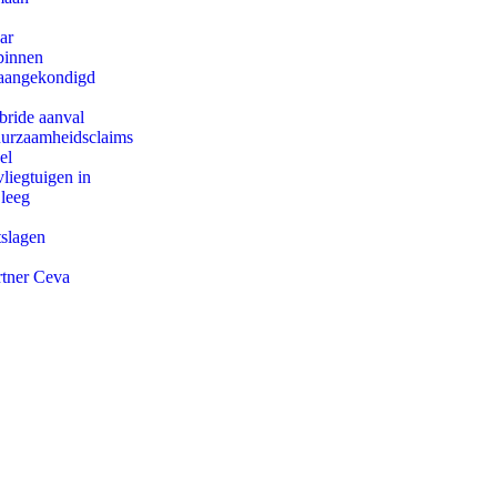
ar
binnen
g aangekondigd
bride aanval
duurzaamheidsclaims
el
iegtuigen in
 leeg
tslagen
rtner Ceva