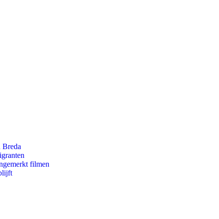
n Breda
igranten
ongemerkt filmen
ijft