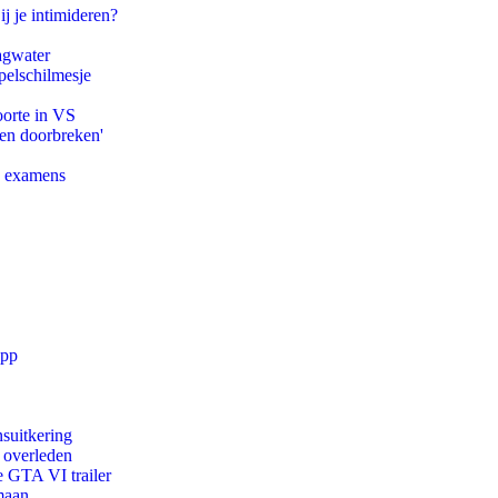
ij je intimideren?
agwater
pelschilmesje
oorte in VS
pen doorbreken'
e examens
app
suitkering
d overleden
e GTA VI trailer
maan