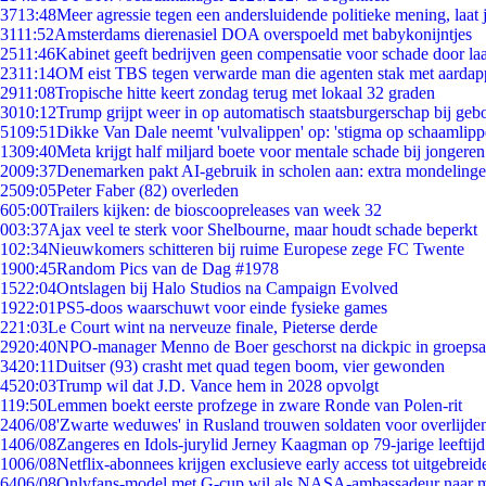
37
13:48
Meer agressie tegen een andersluidende politieke mening, laat j
31
11:52
Amsterdams dierenasiel DOA overspoeld met babykonijntjes
25
11:46
Kabinet geeft bedrijven geen compensatie voor schade door la
23
11:14
OM eist TBS tegen verwarde man die agenten stak met aardap
29
11:08
Tropische hitte keert zondag terug met lokaal 32 graden
30
10:12
Trump grijpt weer in op automatisch staatsburgerschap bij geb
51
09:51
Dikke Van Dale neemt 'vulvalippen' op: 'stigma op schaamlip
13
09:40
Meta krijgt half miljard boete voor mentale schade bij jongeren
20
09:37
Denemarken pakt AI-gebruik in scholen aan: extra mondeling
25
09:05
Peter Faber (82) overleden
6
05:00
Trailers kijken: de bioscoopreleases van week 32
0
03:37
Ajax veel te sterk voor Shelbourne, maar houdt schade beperkt
1
02:34
Nieuwkomers schitteren bij ruime Europese zege FC Twente
19
00:45
Random Pics van de Dag #1978
15
22:04
Ontslagen bij Halo Studios na Campaign Evolved
19
22:01
PS5-doos waarschuwt voor einde fysieke games
2
21:03
Le Court wint na nerveuze finale, Pieterse derde
29
20:40
NPO-manager Menno de Boer geschorst na dickpic in groeps
34
20:11
Duitser (93) crasht met quad tegen boom, vier gewonden
45
20:03
Trump wil dat J.D. Vance hem in 2028 opvolgt
1
19:50
Lemmen boekt eerste profzege in zware Ronde van Polen-rit
24
06/08
'Zwarte weduwes' in Rusland trouwen soldaten voor overlijden
14
06/08
Zangeres en Idols-jurylid Jerney Kaagman op 79-jarige leeftij
10
06/08
Netflix-abonnees krijgen exclusieve early access tot uitgebreid
64
06/08
Onlyfans-model met G-cup wil als NASA-ambassadeur naar 