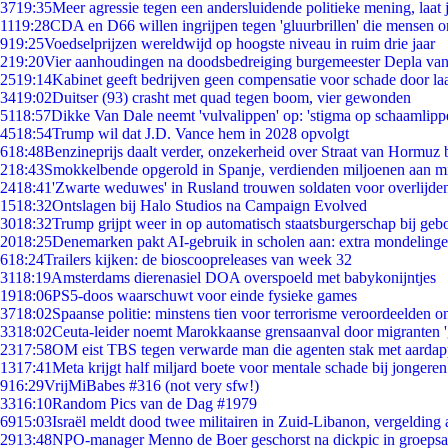
37
19:35
Meer agressie tegen een andersluidende politieke mening, laat j
11
19:28
CDA en D66 willen ingrijpen tegen 'gluurbrillen' die mensen 
9
19:25
Voedselprijzen wereldwijd op hoogste niveau in ruim drie jaar
2
19:20
Vier aanhoudingen na doodsbedreiging burgemeester Depla va
25
19:14
Kabinet geeft bedrijven geen compensatie voor schade door la
34
19:02
Duitser (93) crasht met quad tegen boom, vier gewonden
51
18:57
Dikke Van Dale neemt 'vulvalippen' op: 'stigma op schaamlipp
45
18:54
Trump wil dat J.D. Vance hem in 2028 opvolgt
6
18:48
Benzineprijs daalt verder, onzekerheid over Straat van Hormuz bl
2
18:43
Smokkelbende opgerold in Spanje, verdienden miljoenen aan m
24
18:41
'Zwarte weduwes' in Rusland trouwen soldaten voor overlijden
15
18:32
Ontslagen bij Halo Studios na Campaign Evolved
30
18:32
Trump grijpt weer in op automatisch staatsburgerschap bij geb
20
18:25
Denemarken pakt AI-gebruik in scholen aan: extra mondeling
6
18:24
Trailers kijken: de bioscoopreleases van week 32
31
18:19
Amsterdams dierenasiel DOA overspoeld met babykonijntjes
19
18:06
PS5-doos waarschuwt voor einde fysieke games
37
18:02
Spaanse politie: minstens tien voor terrorisme veroordeelden 
33
18:02
Ceuta-leider noemt Marokkaanse grensaanval door migranten 
23
17:58
OM eist TBS tegen verwarde man die agenten stak met aardap
13
17:41
Meta krijgt half miljard boete voor mentale schade bij jongeren
9
16:29
VrijMiBabes #316 (not very sfw!)
33
16:10
Random Pics van de Dag #1979
69
15:03
Israël meldt dood twee militairen in Zuid-Libanon, vergeldin
29
13:48
NPO-manager Menno de Boer geschorst na dickpic in groeps