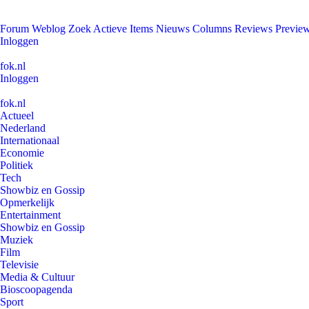
Forum
Weblog
Zoek
Actieve Items
Nieuws
Columns
Reviews
Previe
Inloggen
fok.nl
Inloggen
fok.nl
Actueel
Nederland
Internationaal
Economie
Politiek
Tech
Showbiz en Gossip
Opmerkelijk
Entertainment
Showbiz en Gossip
Muziek
Film
Televisie
Media & Cultuur
Bioscoopagenda
Sport