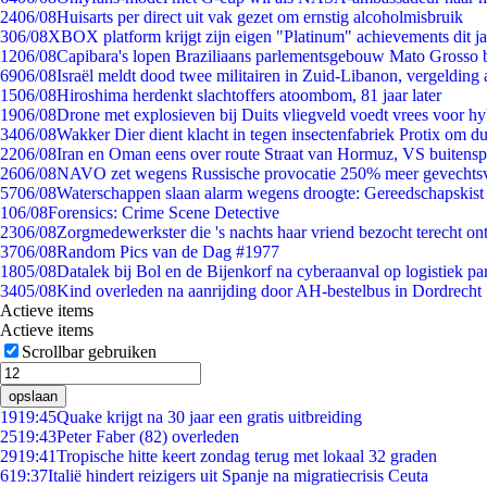
24
06/08
Huisarts per direct uit vak gezet om ernstig alcoholmisbruik
3
06/08
XBOX platform krijgt zijn eigen "Platinum" achievements dit ja
12
06/08
Capibara's lopen Braziliaans parlementsgebouw Mato Grosso 
69
06/08
Israël meldt dood twee militairen in Zuid-Libanon, vergeldin
15
06/08
Hiroshima herdenkt slachtoffers atoombom, 81 jaar later
19
06/08
Drone met explosieven bij Duits vliegveld voedt vrees voor hy
34
06/08
Wakker Dier dient klacht in tegen insectenfabriek Protix om 
22
06/08
Iran en Oman eens over route Straat van Hormuz, VS buitensp
26
06/08
NAVO zet wegens Russische provocatie 250% meer gevechtsvl
57
06/08
Waterschappen slaan alarm wegens droogte: Gereedschapskist
1
06/08
Forensics: Crime Scene Detective
23
06/08
Zorgmedewerkster die 's nachts haar vriend bezocht terecht on
37
06/08
Random Pics van de Dag #1977
18
05/08
Datalek bij Bol en de Bijenkorf na cyberaanval op logistiek pa
34
05/08
Kind overleden na aanrijding door AH-bestelbus in Dordrecht
Actieve items
Actieve items
Scrollbar gebruiken
opslaan
19
19:45
Quake krijgt na 30 jaar een gratis uitbreiding
25
19:43
Peter Faber (82) overleden
29
19:41
Tropische hitte keert zondag terug met lokaal 32 graden
6
19:37
Italië hindert reizigers uit Spanje na migratiecrisis Ceuta