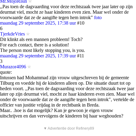
Mr.MojoRisin
,,Pas toen de dagvaarding voor deze rechtszaak twee jaar later op zijn
deurmat viel, mocht ze haar kinderen even zien. Maar wel onder de
voorwaarde dat ze de aangifte tegen hem introk"
foto
maandag 29 september 2025, 17:38 uur
#10
6
TjerkdeVries
Dit klinkt als een mannen probleem! Toch?
For each contact, there is a solution!
The person most likely stopping you, is you.
maandag 29 september 2025, 17:39 uur
#11
3
Murazor4096
quote:
Intussen had Mohammad zijn vrouw uitgeschreven bij de gemeente
Tilburg en voedde hij de kinderen alleen op. Die situatie duurt tot op
heden voort. ,,Pas toen de dagvaarding voor deze rechtszaak twee jaar
later op zijn deurmat viel, mocht ze haar kinderen even zien. Maar wel
onder de voorwaarde dat ze de aangifte tegen hem introk", vertelde de
officier van justitie vrijdag in de rechtbank in Breda.
Maar.. .hoe is dat mogelijk? Kan je gewoon je eigen vrouw
uitschrijven en dan vervolgens de kinderen bij haar weghouden?
▼ Advertentie door Refinery89