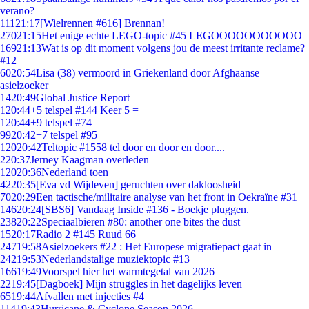
verano?
111
21:17
[Wielrennen #616] Brennan!
270
21:15
Het enige echte LEGO-topic #45 LEGOOOOOOOOOOO
169
21:13
Wat is op dit moment volgens jou de meest irritante reclame?
#12
60
20:54
Lisa (38) vermoord in Griekenland door Afghaanse
asielzoeker
14
20:49
Global Justice Report
1
20:44
+5 telspel #144 Keer 5 =
1
20:44
+9 telspel #74
99
20:42
+7 telspel #95
120
20:42
Teltopic #1558 tel door en door en door....
2
20:37
Jerney Kaagman overleden
120
20:36
Nederland toen
42
20:35
[Eva vd Wijdeven] geruchten over dakloosheid
70
20:29
Een tactische/militaire analyse van het front in Oekraïne #31
146
20:24
[SBS6] Vandaag Inside #136 - Boekje pluggen.
238
20:22
Speciaalbieren #80: another one bites the dust
15
20:17
Radio 2 #145 Ruud 66
247
19:58
Asielzoekers #22 : Het Europese migratiepact gaat in
242
19:53
Nederlandstalige muziektopic #13
166
19:49
Voorspel hier het warmtegetal van 2026
22
19:45
[Dagboek] Mijn struggles in het dagelijks leven
65
19:44
Afvallen met injecties #4
114
19:43
Hurricane & Cyclone Season 2026