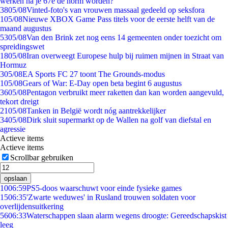
werken na je 67e de norm worden?
38
05/08
Vinted-foto's van vrouwen massaal gedeeld op seksfora
1
05/08
Nieuwe XBOX Game Pass titels voor de eerste helft van de
maand augustus
53
05/08
Van den Brink zet nog eens 14 gemeenten onder toezicht om
spreidingswet
18
05/08
Iran overweegt Europese hulp bij ruimen mijnen in Straat van
Hormuz
3
05/08
EA Sports FC 27 toont The Grounds-modus
1
05/08
Gears of War: E-Day open beta begint 6 augustus
36
05/08
Pentagon verbruikt meer raketten dan kan worden aangevuld,
tekort dreigt
21
05/08
Tanken in België wordt nóg aantrekkelijker
34
05/08
Dirk sluit supermarkt op de Wallen na golf van diefstal en
agressie
Actieve items
Actieve items
Scrollbar gebruiken
opslaan
10
06:59
PS5-doos waarschuwt voor einde fysieke games
15
06:35
'Zwarte weduwes' in Rusland trouwen soldaten voor
overlijdensuitkering
56
06:33
Waterschappen slaan alarm wegens droogte: Gereedschapskist
leeg