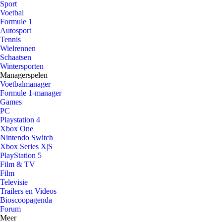
Sport
Voetbal
Formule 1
Autosport
Tennis
Wielrennen
Schaatsen
Wintersporten
Managerspelen
Voetbalmanager
Formule 1-manager
Games
PC
Playstation 4
Xbox One
Nintendo Switch
Xbox Series X|S
PlayStation 5
Film & TV
Film
Televisie
Trailers en Videos
Bioscoopagenda
Forum
Meer