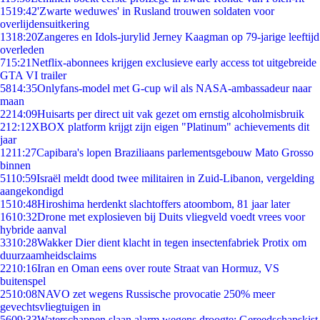
15
19:42
'Zwarte weduwes' in Rusland trouwen soldaten voor
overlijdensuitkering
13
18:20
Zangeres en Idols-jurylid Jerney Kaagman op 79-jarige leeftijd
overleden
7
15:21
Netflix-abonnees krijgen exclusieve early access tot uitgebreide
GTA VI trailer
58
14:35
Onlyfans-model met G-cup wil als NASA-ambassadeur naar
maan
22
14:09
Huisarts per direct uit vak gezet om ernstig alcoholmisbruik
2
12:12
XBOX platform krijgt zijn eigen "Platinum" achievements dit
jaar
12
11:27
Capibara's lopen Braziliaans parlementsgebouw Mato Grosso
binnen
51
10:59
Israël meldt dood twee militairen in Zuid-Libanon, vergelding
aangekondigd
15
10:48
Hiroshima herdenkt slachtoffers atoombom, 81 jaar later
16
10:32
Drone met explosieven bij Duits vliegveld voedt vrees voor
hybride aanval
33
10:28
Wakker Dier dient klacht in tegen insectenfabriek Protix om
duurzaamheidsclaims
22
10:16
Iran en Oman eens over route Straat van Hormuz, VS
buitenspel
25
10:08
NAVO zet wegens Russische provocatie 250% meer
gevechtsvliegtuigen in
56
09:33
Waterschappen slaan alarm wegens droogte: Gereedschapskist