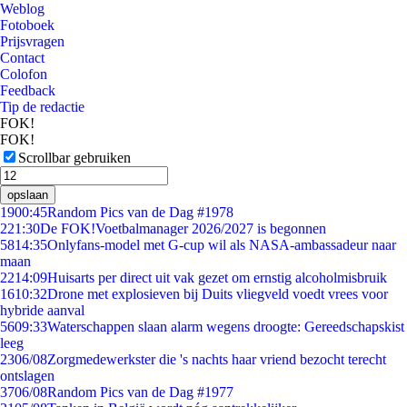
Weblog
Fotoboek
Prijsvragen
Contact
Colofon
Feedback
Tip de redactie
FOK!
FOK!
Scrollbar gebruiken
opslaan
19
00:45
Random Pics van de Dag #1978
2
21:30
De FOK!Voetbalmanager 2026/2027 is begonnen
58
14:35
Onlyfans-model met G-cup wil als NASA-ambassadeur naar
maan
22
14:09
Huisarts per direct uit vak gezet om ernstig alcoholmisbruik
16
10:32
Drone met explosieven bij Duits vliegveld voedt vrees voor
hybride aanval
56
09:33
Waterschappen slaan alarm wegens droogte: Gereedschapskist
leeg
23
06/08
Zorgmedewerkster die 's nachts haar vriend bezocht terecht
ontslagen
37
06/08
Random Pics van de Dag #1977