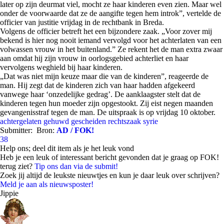
later op zijn deurmat viel, mocht ze haar kinderen even zien. Maar wel
onder de voorwaarde dat ze de aangifte tegen hem introk”, vertelde de
officier van justitie vrijdag in de rechtbank in Breda.
Volgens de officier betreft het een bijzondere zaak. „Voor zover mij
bekend is hier nog nooit iemand vervolgd voor het achterlaten van een
volwassen vrouw in het buitenland.” Ze rekent het de man extra zwaar
aan omdat hij zijn vrouw in oorlogsgebied achterliet en haar
vervolgens weghield bij haar kinderen.
„Dat was niet mijn keuze maar die van de kinderen”, reageerde de
man. Hij zegt dat de kinderen zich van haar hadden afgekeerd
vanwege haar ‘onzedelijke gedrag’. De aanklaagster stelt dat de
kinderen tegen hun moeder zijn opgestookt. Zij eist negen maanden
gevangenisstraf tegen de man. De uitspraak is op vrijdag 10 oktober.
achtergelaten
gehuwd
gescheiden
rechtszaak
syrie
Submitter:
Bron:
AD / FOK!
38
Help ons; deel dit item als je het leuk vond
Heb je een leuk of interessant bericht gevonden dat je graag op FOK!
terug ziet?
Tip ons dan via de submit!
Zoek jij altijd de leukste nieuwtjes en kun je daar leuk over schrijven?
Meld je aan als nieuwsposter!
Jippie