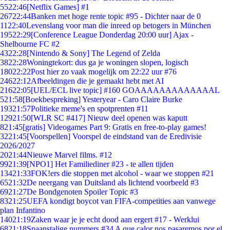
55
22:46
[Netflix Games] #1
267
22:44
Banken met hoge rente topic #95 - Dichter naar de 0
11
22:40
Levenslang voor man die inreed op betogers in München
195
22:29
[Conference League Donderdag 20:00 uur] Ajax -
Shelbourne FC #2
43
22:28
[Nintendo & Sony] The Legend of Zelda
38
22:28
Woningtekort: dus ga je woningen slopen, logisch
180
22:22
Post hier zo vaak mogelijk om 22:22 uur #76
246
22:12
Afbeeldingen die je gemaakt hebt met AI
216
22:05
[UEL/ECL live topic] #160 GOAAAAAAAAAAAAAL
5
21:58
[Boekbespreking] Yesteryear - Caro Claire Burke
193
21:57
Politieke meme's en spotprenten #11
129
21:50
[WLR SC #417] Nieuw deel openen was kaputt
8
21:45
[gratis] Videogames Part 9: Gratis en free-to-play games!
32
21:45
[Voorspellen] Voorspel de eindstand van de Eredivisie
2026/2027
20
21:44
Nieuwe Marvel films. #12
99
21:39
[NPO1] Het Familiediner #23 - te allen tijden
134
21:33
FOK!ers die stoppen met alcohol - waar we stoppen #21
65
21:32
De neergang van Duitsland als lichtend voorbeeld #3
69
21:27
De Bondgenoten Spoiler Topic #3
83
21:25
UEFA kondigt boycot van FIFA-competities aan vanwege
plan Infantino
140
21:19
Zaken waar je je echt dood aan ergert #17 - Werklui
68
21:18
Spaanstalige nummers #34 A que calor nos pasaremos por el