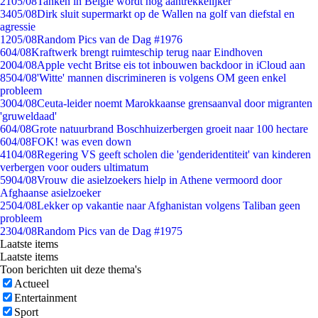
21
05/08
Tanken in België wordt nóg aantrekkelijker
34
05/08
Dirk sluit supermarkt op de Wallen na golf van diefstal en
agressie
12
05/08
Random Pics van de Dag #1976
6
04/08
Kraftwerk brengt ruimteschip terug naar Eindhoven
20
04/08
Apple vecht Britse eis tot inbouwen backdoor in iCloud aan
85
04/08
'Witte' mannen discrimineren is volgens OM geen enkel
probleem
30
04/08
Ceuta-leider noemt Marokkaanse grensaanval door migranten
'gruweldaad'
6
04/08
Grote natuurbrand Boschhuizerbergen groeit naar 100 hectare
6
04/08
FOK! was even down
41
04/08
Regering VS geeft scholen die 'genderidentiteit' van kinderen
verbergen voor ouders ultimatum
59
04/08
Vrouw die asielzoekers hielp in Athene vermoord door
Afghaanse asielzoeker
25
04/08
Lekker op vakantie naar Afghanistan volgens Taliban geen
probleem
23
04/08
Random Pics van de Dag #1975
Laatste items
Laatste items
Toon berichten uit deze thema's
Actueel
Entertainment
Sport