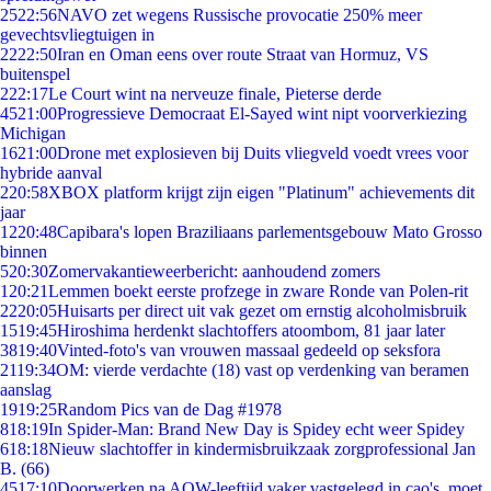
25
22:56
NAVO zet wegens Russische provocatie 250% meer
gevechtsvliegtuigen in
22
22:50
Iran en Oman eens over route Straat van Hormuz, VS
buitenspel
2
22:17
Le Court wint na nerveuze finale, Pieterse derde
45
21:00
Progressieve Democraat El-Sayed wint nipt voorverkiezing
Michigan
16
21:00
Drone met explosieven bij Duits vliegveld voedt vrees voor
hybride aanval
2
20:58
XBOX platform krijgt zijn eigen "Platinum" achievements dit
jaar
12
20:48
Capibara's lopen Braziliaans parlementsgebouw Mato Grosso
binnen
5
20:30
Zomervakantieweerbericht: aanhoudend zomers
1
20:21
Lemmen boekt eerste profzege in zware Ronde van Polen-rit
22
20:05
Huisarts per direct uit vak gezet om ernstig alcoholmisbruik
15
19:45
Hiroshima herdenkt slachtoffers atoombom, 81 jaar later
38
19:40
Vinted-foto's van vrouwen massaal gedeeld op seksfora
21
19:34
OM: vierde verdachte (18) vast op verdenking van beramen
aanslag
19
19:25
Random Pics van de Dag #1978
8
18:19
In Spider-Man: Brand New Day is Spidey echt weer Spidey
6
18:18
Nieuw slachtoffer in kindermisbruikzaak zorgprofessional Jan
B. (66)
45
17:10
Doorwerken na AOW-leeftijd vaker vastgelegd in cao's, moet