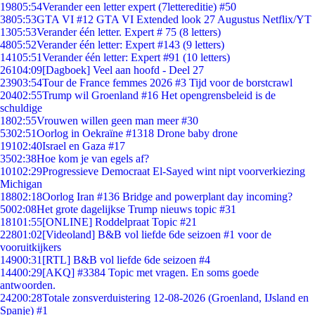
198
05:54
Verander een letter expert (7lettereditie) #50
38
05:53
GTA VI #12 GTA VI Extended look 27 Augustus Netflix/YT
13
05:53
Verander één letter. Expert # 75 (8 letters)
48
05:52
Verander één letter: Expert #143 (9 letters)
141
05:51
Verander één letter: Expert #91 (10 letters)
261
04:09
[Dagboek] Veel aan hoofd - Deel 27
239
03:54
Tour de France femmes 2026 #3 Tijd voor de borstcrawl
204
02:55
Trump wil Groenland #16 Het opengrensbeleid is de
schuldige
18
02:55
Vrouwen willen geen man meer #30
53
02:51
Oorlog in Oekraïne #1318 Drone baby drone
191
02:40
Israel en Gaza #17
35
02:38
Hoe kom je van egels af?
101
02:29
Progressieve Democraat El-Sayed wint nipt voorverkiezing
Michigan
188
02:18
Oorlog Iran #136 Bridge and powerplant day incoming?
50
02:08
Het grote dagelijkse Trump nieuws topic #31
181
01:55
[ONLINE] Roddelpraat Topic #21
228
01:02
[Videoland] B&B vol liefde 6de seizoen #1 voor de
vooruitkijkers
149
00:31
[RTL] B&B vol liefde 6de seizoen #4
144
00:29
[AKQ] #3384 Topic met vragen. En soms goede
antwoorden.
242
00:28
Totale zonsverduistering 12-08-2026 (Groenland, IJsland en
Spanje) #1