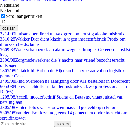
Nederland
Nederland
Scrollbar gebruiken
opslaan
22
14:09
Huisarts per direct uit vak gezet om ernstig alcoholmisbruik
33
10:28
Wakker Dier dient klacht in tegen insectenfabriek Protix om
duurzaamheidsclaims
56
09:33
Waterschappen slaan alarm wegens droogte: Gereedschapskist
leeg
23
06/08
Zorgmedewerkster die 's nachts haar vriend bezocht terecht
ontslagen
18
05/08
Datalek bij Bol en de Bijenkorf na cyberaanval op logistiek
partner Ceva
34
05/08
Kind overleden na aanrijding door AH-bestelbus in Dordrecht
6
05/08
Nieuw slachtoffer in kindermisbruikzaak zorgprofessional Jan
B. (66)
12
05/08
Accell, moederbedrijf Sparta en Batavus, vraagt uitstel van
betaling aan
38
05/08
Vinted-foto's van vrouwen massaal gedeeld op seksfora
53
05/08
Van den Brink zet nog eens 14 gemeenten onder toezicht om
spreidingswet