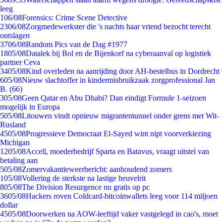
leeg
1
06/08
Forensics: Crime Scene Detective
23
06/08
Zorgmedewerkster die 's nachts haar vriend bezocht terecht
ontslagen
37
06/08
Random Pics van de Dag #1977
18
05/08
Datalek bij Bol en de Bijenkorf na cyberaanval op logistiek
partner Ceva
34
05/08
Kind overleden na aanrijding door AH-bestelbus in Dordrecht
6
05/08
Nieuw slachtoffer in kindermisbruikzaak zorgprofessional Jan
B. (66)
3
05/08
Geen Qatar en Abu Dhabi? Dan eindigt Formule 1-seizoen
mogelijk in Europa
5
05/08
Litouwen vindt opnieuw migrantentunnel onder grens met Wit-
Rusland
45
05/08
Progressieve Democraat El-Sayed wint nipt voorverkiezing
Michigan
12
05/08
Accell, moederbedrijf Sparta en Batavus, vraagt uitstel van
betaling aan
5
05/08
Zomervakantieweerbericht: aanhoudend zomers
1
05/08
Vollering de sterkste na lastige heuvelrit
8
05/08
The Division Resurgence nu gratis op pc
36
05/08
Hackers roven Coldcard-bitcoinwallets leeg voor 114 miljoen
dollar
45
05/08
Doorwerken na AOW-leeftijd vaker vastgelegd in cao's, moet