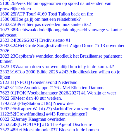
51
00:26
Perez Hilton opgenomen op spoed na uitzenden van
gruwelijke video
16
00:25
[ATP Tour] #169 Tosti Tallon back on fire
15
00:08
Hoe ga jij om met een relatiebreuk?
274
23:56
Post hier pas overleden muzikanten #32
10
23:38
Rechtszaak dodelijk ongeluk uitgesteld vanwege vakantie
advocaat
25
23:24
[2026/2027] Eredivisietoto #1
203
23:24
Het Grote Songfestivalfeest Ziggo Dome #5 13 november
2026
20
23:23
Capibara's wandelen doodleuk het Braziliaanse parlement
binnen
18
23:19
Waarom doen vrouwen altijd hun telly in de kontzak?
233
23:16
Top 2000 Editie 2025 #243 Alle dikzakken willen op je
lijken
51
23:11
[NPO1] Goedenavond Nederland
254
23:11
De Avondetappe #176 - Met Ellen ten Damme.
76
23:01
[FOK!Voetbalmanager 2026/2027] #1 We zijn er weer
79
22:59
Meer dan 40 uur werken.
179
22:56
[PlayStation #184] Nieuw deel
109
22:56
Kapper Walat (27) slachtoffer van vernielingen
11
22:52
[Crowdfunding] #443 Rentestijgingen?
60
22:52
Jerney Kaagman overleden
255
22:48
[UFO/UAP] #16 The Age of Disclosure
75
22:48
Het Moestuintopic #37 Bloesem in de bomen