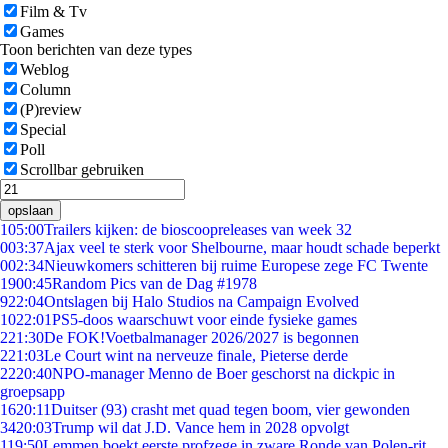
Film & Tv
Games
Toon berichten van deze types
Weblog
Column
(P)review
Special
Poll
Scrollbar gebruiken
opslaan
1
05:00
Trailers kijken: de bioscoopreleases van week 32
0
03:37
Ajax veel te sterk voor Shelbourne, maar houdt schade beperkt
0
02:34
Nieuwkomers schitteren bij ruime Europese zege FC Twente
19
00:45
Random Pics van de Dag #1978
9
22:04
Ontslagen bij Halo Studios na Campaign Evolved
10
22:01
PS5-doos waarschuwt voor einde fysieke games
2
21:30
De FOK!Voetbalmanager 2026/2027 is begonnen
2
21:03
Le Court wint na nerveuze finale, Pieterse derde
22
20:40
NPO-manager Menno de Boer geschorst na dickpic in
groepsapp
16
20:11
Duitser (93) crasht met quad tegen boom, vier gewonden
34
20:03
Trump wil dat J.D. Vance hem in 2028 opvolgt
1
19:50
Lemmen boekt eerste profzege in zware Ronde van Polen-rit