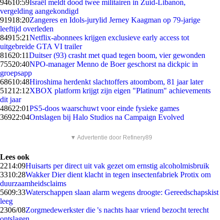
946
10:59
Israël meldt dood twee militairen in Zuid-Libanon,
vergelding aangekondigd
919
18:20
Zangeres en Idols-jurylid Jerney Kaagman op 79-jarige
leeftijd overleden
849
15:21
Netflix-abonnees krijgen exclusieve early access tot
uitgebreide GTA VI trailer
816
20:11
Duitser (93) crasht met quad tegen boom, vier gewonden
755
20:40
NPO-manager Menno de Boer geschorst na dickpic in
groepsapp
686
10:48
Hiroshima herdenkt slachtoffers atoombom, 81 jaar later
512
12:12
XBOX platform krijgt zijn eigen "Platinum" achievements
dit jaar
486
22:01
PS5-doos waarschuwt voor einde fysieke games
369
22:04
Ontslagen bij Halo Studios na Campaign Evolved
▼ Advertentie door Refinery89
Lees ook
22
14:09
Huisarts per direct uit vak gezet om ernstig alcoholmisbruik
33
10:28
Wakker Dier dient klacht in tegen insectenfabriek Protix om
duurzaamheidsclaims
56
09:33
Waterschappen slaan alarm wegens droogte: Gereedschapskist
leeg
23
06/08
Zorgmedewerkster die 's nachts haar vriend bezocht terecht
ontslagen