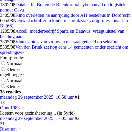
18
05/08
Datalek bij Bol en de Bijenkorf na cyberaanval op logistiek
partner Ceva
34
05/08
Kind overleden na aanrijding door AH-bestelbus in Dordrecht
6
05/08
Nieuw slachtoffer in kindermisbruikzaak zorgprofessional Jan
B. (66)
12
05/08
Accell, moederbedrijf Sparta en Batavus, vraagt uitstel van
betaling aan
38
05/08
Vinted-foto's van vrouwen massaal gedeeld op seksfora
53
05/08
Van den Brink zet nog eens 14 gemeenten onder toezicht om
spreidingswet
Font-grootte:
Normaal
Kleiner
regelhoogte :
Normaal
Kleiner
38 reacties
maandag 29 september 2025, 16:58 uur
#1
18
Onne1983
Ik stem voor gezinsherening... (in Syrie)
maandag 29 september 2025, 17:05 uur
#2
21
Bisamrat