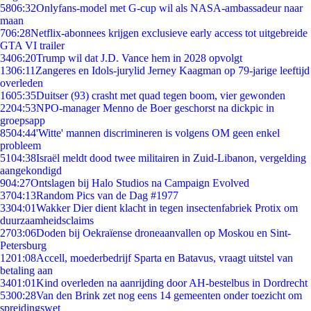
58
06:32
Onlyfans-model met G-cup wil als NASA-ambassadeur naar
maan
7
06:28
Netflix-abonnees krijgen exclusieve early access tot uitgebreide
GTA VI trailer
34
06:20
Trump wil dat J.D. Vance hem in 2028 opvolgt
13
06:11
Zangeres en Idols-jurylid Jerney Kaagman op 79-jarige leeftijd
overleden
16
05:35
Duitser (93) crasht met quad tegen boom, vier gewonden
22
04:53
NPO-manager Menno de Boer geschorst na dickpic in
groepsapp
85
04:44
'Witte' mannen discrimineren is volgens OM geen enkel
probleem
51
04:38
Israël meldt dood twee militairen in Zuid-Libanon, vergelding
aangekondigd
9
04:27
Ontslagen bij Halo Studios na Campaign Evolved
37
04:13
Random Pics van de Dag #1977
33
04:01
Wakker Dier dient klacht in tegen insectenfabriek Protix om
duurzaamheidsclaims
27
03:06
Doden bij Oekraïense droneaanvallen op Moskou en Sint-
Petersburg
12
01:08
Accell, moederbedrijf Sparta en Batavus, vraagt uitstel van
betaling aan
34
01:01
Kind overleden na aanrijding door AH-bestelbus in Dordrecht
53
00:28
Van den Brink zet nog eens 14 gemeenten onder toezicht om
spreidingswet