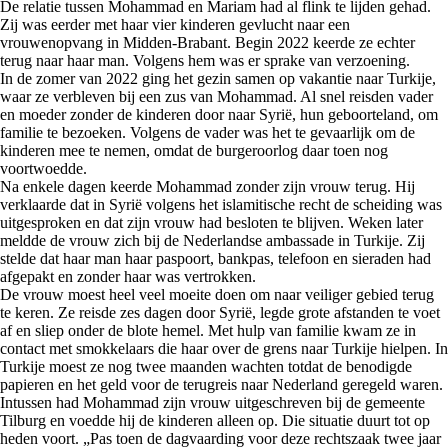
De relatie tussen Mohammad en Mariam had al flink te lijden gehad.
Zij was eerder met haar vier kinderen gevlucht naar een
vrouwenopvang in Midden-Brabant. Begin 2022 keerde ze echter
terug naar haar man. Volgens hem was er sprake van verzoening.
In de zomer van 2022 ging het gezin samen op vakantie naar Turkije,
waar ze verbleven bij een zus van Mohammad. Al snel reisden vader
en moeder zonder de kinderen door naar Syrië, hun geboorteland, om
familie te bezoeken. Volgens de vader was het te gevaarlijk om de
kinderen mee te nemen, omdat de burgeroorlog daar toen nog
voortwoedde.
Na enkele dagen keerde Mohammad zonder zijn vrouw terug. Hij
verklaarde dat in Syrië volgens het islamitische recht de scheiding was
uitgesproken en dat zijn vrouw had besloten te blijven. Weken later
meldde de vrouw zich bij de Nederlandse ambassade in Turkije. Zij
stelde dat haar man haar paspoort, bankpas, telefoon en sieraden had
afgepakt en zonder haar was vertrokken.
De vrouw moest heel veel moeite doen om naar veiliger gebied terug
te keren. Ze reisde zes dagen door Syrië, legde grote afstanden te voet
af en sliep onder de blote hemel. Met hulp van familie kwam ze in
contact met smokkelaars die haar over de grens naar Turkije hielpen. In
Turkije moest ze nog twee maanden wachten totdat de benodigde
papieren en het geld voor de terugreis naar Nederland geregeld waren.
Intussen had Mohammad zijn vrouw uitgeschreven bij de gemeente
Tilburg en voedde hij de kinderen alleen op. Die situatie duurt tot op
heden voort. „Pas toen de dagvaarding voor deze rechtszaak twee jaar