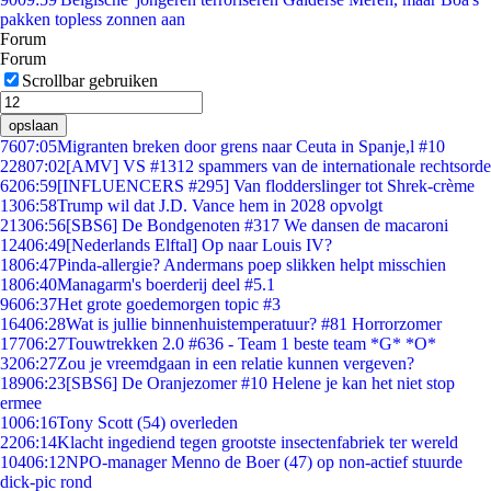
pakken topless zonnen aan
Forum
Forum
Scrollbar gebruiken
opslaan
76
07:05
Migranten breken door grens naar Ceuta in Spanje,l #10
228
07:02
[AMV] VS #1312 spammers van de internationale rechtsorde
62
06:59
[INFLUENCERS #295] Van flodderslinger tot Shrek-crème
13
06:58
Trump wil dat J.D. Vance hem in 2028 opvolgt
213
06:56
[SBS6] De Bondgenoten #317 We dansen de macaroni
124
06:49
[Nederlands Elftal] Op naar Louis IV?
18
06:47
Pinda-allergie? Andermans poep slikken helpt misschien
18
06:40
Managarm's boerderij deel #5.1
96
06:37
Het grote goedemorgen topic #3
164
06:28
Wat is jullie binnenhuistemperatuur? #81 Horrorzomer
177
06:27
Touwtrekken 2.0 #636 - Team 1 beste team *G* *O*
32
06:27
Zou je vreemdgaan in een relatie kunnen vergeven?
189
06:23
[SBS6] De Oranjezomer #10 Helene je kan het niet stop
ermee
10
06:16
Tony Scott (54) overleden
22
06:14
Klacht ingediend tegen grootste insectenfabriek ter wereld
104
06:12
NPO-manager Menno de Boer (47) op non-actief stuurde
dick-pic rond