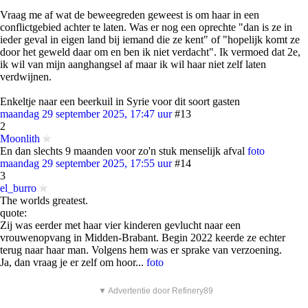
Vraag me af wat de beweegreden geweest is om haar in een
conflictgebied achter te laten. Was er nog een oprechte "dan is ze in
ieder geval in eigen land bij iemand die ze kent" of "hopelijk komt ze
door het geweld daar om en ben ik niet verdacht". Ik vermoed dat 2e,
ik wil van mijn aanghangsel af maar ik wil haar niet zelf laten
verdwijnen.
Enkeltje naar een beerkuil in Syrie voor dit soort gasten
maandag 29 september 2025, 17:47 uur
#13
2
Moonlith
En dan slechts 9 maanden voor zo'n stuk menselijk afval
foto
maandag 29 september 2025, 17:55 uur
#14
3
el_burro
The worlds greatest.
quote:
Zij was eerder met haar vier kinderen gevlucht naar een
vrouwenopvang in Midden-Brabant. Begin 2022 keerde ze echter
terug naar haar man. Volgens hem was er sprake van verzoening.
Ja, dan vraag je er zelf om hoor...
foto
▼ Advertentie door Refinery89