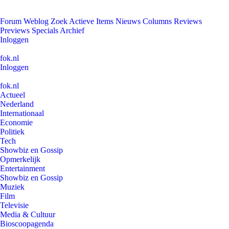
Forum
Weblog
Zoek
Actieve Items
Nieuws
Columns
Reviews
Previews
Specials
Archief
Inloggen
fok.nl
Inloggen
fok.nl
Actueel
Nederland
Internationaal
Economie
Politiek
Tech
Showbiz en Gossip
Opmerkelijk
Entertainment
Showbiz en Gossip
Muziek
Film
Televisie
Media & Cultuur
Bioscoopagenda