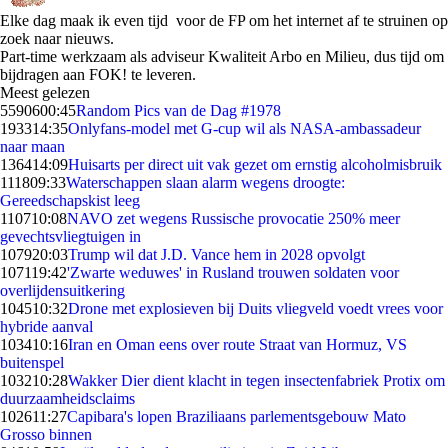
Elke dag maak ik even tijd voor de FP om het internet af te struinen op
zoek naar nieuws.
Part-time werkzaam als adviseur Kwaliteit Arbo en Milieu, dus tijd om
bijdragen aan FOK! te leveren.
Meest gelezen
55906
00:45
Random Pics van de Dag #1978
1933
14:35
Onlyfans-model met G-cup wil als NASA-ambassadeur
naar maan
1364
14:09
Huisarts per direct uit vak gezet om ernstig alcoholmisbruik
1118
09:33
Waterschappen slaan alarm wegens droogte:
Gereedschapskist leeg
1107
10:08
NAVO zet wegens Russische provocatie 250% meer
gevechtsvliegtuigen in
1079
20:03
Trump wil dat J.D. Vance hem in 2028 opvolgt
1071
19:42
'Zwarte weduwes' in Rusland trouwen soldaten voor
overlijdensuitkering
1045
10:32
Drone met explosieven bij Duits vliegveld voedt vrees voor
hybride aanval
1034
10:16
Iran en Oman eens over route Straat van Hormuz, VS
buitenspel
1032
10:28
Wakker Dier dient klacht in tegen insectenfabriek Protix om
duurzaamheidsclaims
1026
11:27
Capibara's lopen Braziliaans parlementsgebouw Mato
Grosso binnen