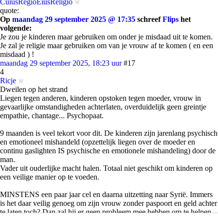
CuiusRegioEiusReligio
quote:
Op
maandag 29 september 2025 @ 17:35
schreef
Flips
het
volgende:
Je zou je kinderen maar gebruiken om onder je misdaad uit te komen.
Je zal je religie maar gebruiken om van je vrouw af te komen ( en een
misdaad ) !
maandag 29 september 2025, 18:23 uur
#17
4
Ricje
Dweilen op het strand
Liegen tegen anderen, kinderen opstoken tegen moeder, vrouw in
gevaarlijke omstandigheden achterlaten, overduidelijk geen greintje
empathie, chantage... Psychopaat.
9 maanden is veel tekort voor dit. De kinderen zijn jarenlang psychisch
en emotioneel mishandeld (opzettelijk liegen over de moeder en
continu gaslighten IS psychische en emotionele mishandeling) door de
man.
Vader uit ouderlijke macht halen. Totaal niet geschikt om kinderen op
een veilige manier op te voeden.
MINSTENS een paar jaar cel en daarna uitzetting naar Syrië. Immers
is het daar veilig genoeg om zijn vrouw zonder paspoort en geld achter
te laten toch? Dan zal hij er geen probleem mee hebben om te helpen