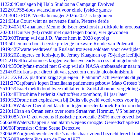
11
22:04
Ontslagen bij Halo Studios na Campaign Evolved
12
22:01
PS5-doos waarschuwt voor einde fysieke games
2
21:30
De FOK!Voetbalmanager 2026/2027 is begonnen
2
21:03
Le Court wint na nerveuze finale, Pieterse derde
27
20:40
NPO-manager Menno de Boer geschorst na dickpic in groeps
20
20:11
Duitser (93) crasht met quad tegen boom, vier gewonden
37
20:03
Trump wil dat J.D. Vance hem in 2028 opvolgt
1
19:50
Lemmen boekt eerste profzege in zware Ronde van Polen-rit
19
19:42
'Zwarte weduwes' in Rusland trouwen soldaten voor overlijden
13
18:20
Zangeres en Idols-jurylid Jerney Kaagman op 79-jarige leeftij
9
15:21
Netflix-abonnees krijgen exclusieve early access tot uitgebreide
60
14:35
Onlyfans-model met G-cup wil als NASA-ambassadeur naar 
22
14:09
Huisarts per direct uit vak gezet om ernstig alcoholmisbruik
3
12:12
XBOX platform krijgt zijn eigen "Platinum" achievements dit ja
12
11:27
Capibara's lopen Braziliaans parlementsgebouw Mato Grosso 
55
10:59
Israël meldt dood twee militairen in Zuid-Libanon, vergeldin
15
10:48
Hiroshima herdenkt slachtoffers atoombom, 81 jaar later
16
10:32
Drone met explosieven bij Duits vliegveld voedt vrees voor hy
34
10:28
Wakker Dier dient klacht in tegen insectenfabriek Protix om 
22
10:16
Iran en Oman eens over route Straat van Hormuz, VS buitensp
25
10:08
NAVO zet wegens Russische provocatie 250% meer gevechtsvl
56
06/08
Waterschappen slaan alarm wegens droogte: Gereedschapskist
1
06/08
Forensics: Crime Scene Detective
23
06/08
Zorgmedewerkster die 's nachts haar vriend bezocht terecht on
37
06/08
Random Pics van de Dag #1977