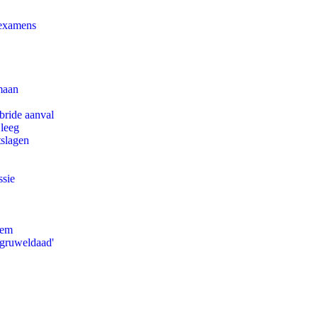
 examens
maan
bride aanval
 leeg
tslagen
ssie
eem
'gruweldaad'