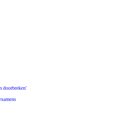
n doorbreken'
 examens