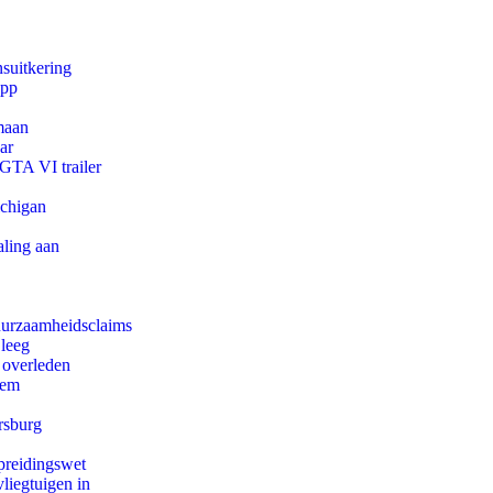
suitkering
app
maan
ar
 GTA VI trailer
ichigan
aling aan
duurzaamheidsclaims
 leeg
 overleden
eem
rsburg
preidingswet
iegtuigen in