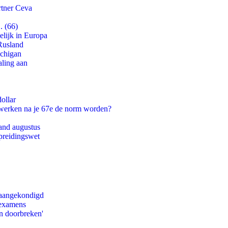
rtner Ceva
. (66)
lijk in Europa
Rusland
ichigan
aling aan
ollar
 werken na je 67e de norm worden?
and augustus
preidingswet
g aangekondigd
 examens
n doorbreken'