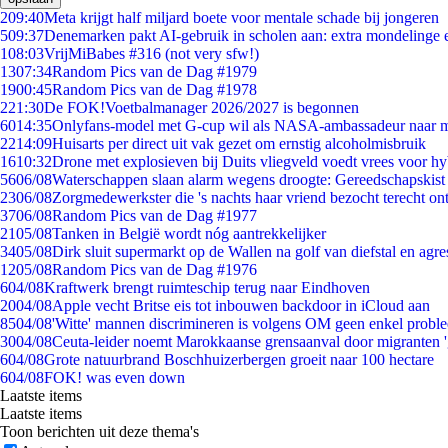
2
09:40
Meta krijgt half miljard boete voor mentale schade bij jongeren
5
09:37
Denemarken pakt AI-gebruik in scholen aan: extra mondelinge
1
08:03
VrijMiBabes #316 (not very sfw!)
13
07:34
Random Pics van de Dag #1979
19
00:45
Random Pics van de Dag #1978
2
21:30
De FOK!Voetbalmanager 2026/2027 is begonnen
60
14:35
Onlyfans-model met G-cup wil als NASA-ambassadeur naar 
22
14:09
Huisarts per direct uit vak gezet om ernstig alcoholmisbruik
16
10:32
Drone met explosieven bij Duits vliegveld voedt vrees voor hy
56
06/08
Waterschappen slaan alarm wegens droogte: Gereedschapskist
23
06/08
Zorgmedewerkster die 's nachts haar vriend bezocht terecht on
37
06/08
Random Pics van de Dag #1977
21
05/08
Tanken in België wordt nóg aantrekkelijker
34
05/08
Dirk sluit supermarkt op de Wallen na golf van diefstal en agre
12
05/08
Random Pics van de Dag #1976
6
04/08
Kraftwerk brengt ruimteschip terug naar Eindhoven
20
04/08
Apple vecht Britse eis tot inbouwen backdoor in iCloud aan
85
04/08
'Witte' mannen discrimineren is volgens OM geen enkel probl
30
04/08
Ceuta-leider noemt Marokkaanse grensaanval door migranten 
6
04/08
Grote natuurbrand Boschhuizerbergen groeit naar 100 hectare
6
04/08
FOK! was even down
Laatste items
Laatste items
Toon berichten uit deze thema's