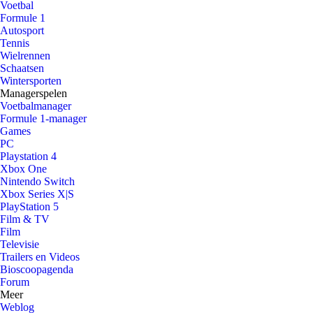
Voetbal
Formule 1
Autosport
Tennis
Wielrennen
Schaatsen
Wintersporten
Managerspelen
Voetbalmanager
Formule 1-manager
Games
PC
Playstation 4
Xbox One
Nintendo Switch
Xbox Series X|S
PlayStation 5
Film & TV
Film
Televisie
Trailers en Videos
Bioscoopagenda
Forum
Meer
Weblog