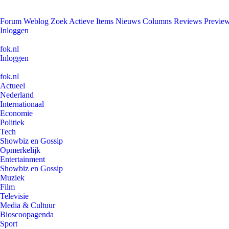
Forum
Weblog
Zoek
Actieve Items
Nieuws
Columns
Reviews
Previe
Inloggen
fok.nl
Inloggen
fok.nl
Actueel
Nederland
Internationaal
Economie
Politiek
Tech
Showbiz en Gossip
Opmerkelijk
Entertainment
Showbiz en Gossip
Muziek
Film
Televisie
Media & Cultuur
Bioscoopagenda
Sport