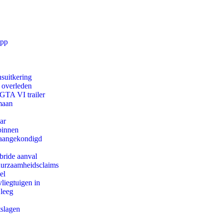
app
suitkering
d overleden
 GTA VI trailer
maan
ar
binnen
g aangekondigd
bride aanval
duurzaamheidsclaims
el
iegtuigen in
 leeg
tslagen