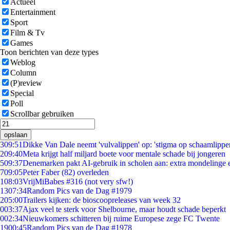
Actueel
Entertainment
Sport
Film & Tv
Games
Toon berichten van deze types
Weblog
Column
(P)review
Special
Poll
Scrollbar gebruiken
opslaan
3
09:51
Dikke Van Dale neemt 'vulvalippen' op: 'stigma op schaamlippe
2
09:40
Meta krijgt half miljard boete voor mentale schade bij jongeren
5
09:37
Denemarken pakt AI-gebruik in scholen aan: extra mondelinge
7
09:05
Peter Faber (82) overleden
1
08:03
VrijMiBabes #316 (not very sfw!)
13
07:34
Random Pics van de Dag #1979
2
05:00
Trailers kijken: de bioscoopreleases van week 32
0
03:37
Ajax veel te sterk voor Shelbourne, maar houdt schade beperkt
0
02:34
Nieuwkomers schitteren bij ruime Europese zege FC Twente
19
00:45
Random Pics van de Dag #1978