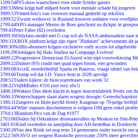
12
09:54
PS5-doos waarschuwt voor einde fysieke games
2
09:53
Meta krijgt half miljard boete voor mentale schade bij jongeren
39
09:53
Vinted-foto's van vrouwen massaal gedeeld op seksfora
19
09:52
'Zwarte weduwes' in Rusland trouwen soldaten voor overlijden
27
09:44
NPO-manager Menno de Boer geschorst na dickpic in groeps
7
09:41
Peter Faber (82) overleden
60
09:36
Onlyfans-model met G-cup wil als NASA-ambassadeur naar 
3
09:33
XBOX platform krijgt zijn eigen "Platinum" achievements dit ja
9
09:30
Netflix-abonnees krijgen exclusieve early access tot uitgebreide
11
09:29
Ontslagen bij Halo Studios na Campaign Evolved
46
09:22
Progressieve Democraat El-Sayed wint nipt voorverkiezing M
20
09:22
Duitser (93) crasht met quad tegen boom, vier gewonden
13
09:08
Accell, moederbedrijf Sparta en Batavus, vraagt uitstel van bet
37
09:06
Trump wil dat J.D. Vance hem in 2028 opvolgt
2
08:52
Trailers kijken: de bioscoopreleases van week 32
1
08:22
VrijMiBabes #316 (not very sfw!)
34
08:18
Wakker Dier dient klacht in tegen insectenfabriek Protix om 
56
06:33
Waterschappen slaan alarm wegens droogte: Gereedschapskist
13
06:11
Zangeres en Idols-jurylid Jerney Kaagman op 79-jarige leeftijd
85
04:44
'Witte' mannen discrimineren is volgens OM geen enkel probl
37
04:13
Random Pics van de Dag #1977
27
03:06
Doden bij Oekraïense droneaanvallen op Moskou en Sint-Pete
34
01:01
Kind overleden na aanrijding door AH-bestelbus in Dordrecht
53
00:28
Van den Brink zet nog eens 14 gemeenten onder toezicht om s
25
22:56
NAVO zet wegens Russische provocatie 250% meer gevechtsvl