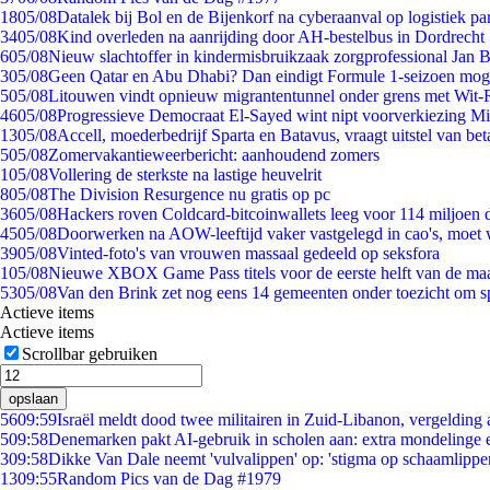
18
05/08
Datalek bij Bol en de Bijenkorf na cyberaanval op logistiek pa
34
05/08
Kind overleden na aanrijding door AH-bestelbus in Dordrecht
6
05/08
Nieuw slachtoffer in kindermisbruikzaak zorgprofessional Jan B
3
05/08
Geen Qatar en Abu Dhabi? Dan eindigt Formule 1-seizoen moge
5
05/08
Litouwen vindt opnieuw migrantentunnel onder grens met Wit-
46
05/08
Progressieve Democraat El-Sayed wint nipt voorverkiezing M
13
05/08
Accell, moederbedrijf Sparta en Batavus, vraagt uitstel van bet
5
05/08
Zomervakantieweerbericht: aanhoudend zomers
1
05/08
Vollering de sterkste na lastige heuvelrit
8
05/08
The Division Resurgence nu gratis op pc
36
05/08
Hackers roven Coldcard-bitcoinwallets leeg voor 114 miljoen d
45
05/08
Doorwerken na AOW-leeftijd vaker vastgelegd in cao's, moet
39
05/08
Vinted-foto's van vrouwen massaal gedeeld op seksfora
1
05/08
Nieuwe XBOX Game Pass titels voor de eerste helft van de ma
53
05/08
Van den Brink zet nog eens 14 gemeenten onder toezicht om s
Actieve items
Actieve items
Scrollbar gebruiken
opslaan
56
09:59
Israël meldt dood twee militairen in Zuid-Libanon, vergeldin
5
09:58
Denemarken pakt AI-gebruik in scholen aan: extra mondelinge
3
09:58
Dikke Van Dale neemt 'vulvalippen' op: 'stigma op schaamlippe
13
09:55
Random Pics van de Dag #1979