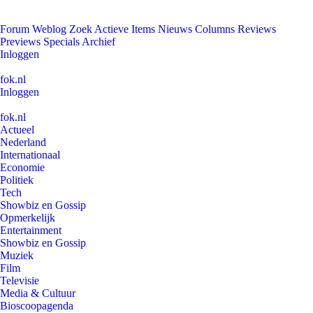
Forum
Weblog
Zoek
Actieve Items
Nieuws
Columns
Reviews
Previews
Specials
Archief
Inloggen
fok.nl
Inloggen
fok.nl
Actueel
Nederland
Internationaal
Economie
Politiek
Tech
Showbiz en Gossip
Opmerkelijk
Entertainment
Showbiz en Gossip
Muziek
Film
Televisie
Media & Cultuur
Bioscoopagenda