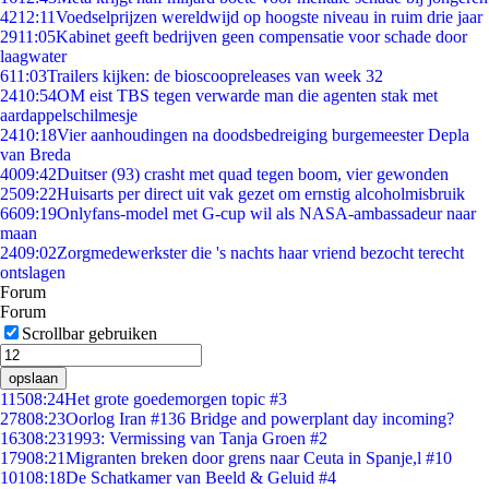
42
12:11
Voedselprijzen wereldwijd op hoogste niveau in ruim drie jaar
29
11:05
Kabinet geeft bedrijven geen compensatie voor schade door
laagwater
6
11:03
Trailers kijken: de bioscoopreleases van week 32
24
10:54
OM eist TBS tegen verwarde man die agenten stak met
aardappelschilmesje
24
10:18
Vier aanhoudingen na doodsbedreiging burgemeester Depla
van Breda
40
09:42
Duitser (93) crasht met quad tegen boom, vier gewonden
25
09:22
Huisarts per direct uit vak gezet om ernstig alcoholmisbruik
66
09:19
Onlyfans-model met G-cup wil als NASA-ambassadeur naar
maan
24
09:02
Zorgmedewerkster die 's nachts haar vriend bezocht terecht
ontslagen
Forum
Forum
Scrollbar gebruiken
opslaan
115
08:24
Het grote goedemorgen topic #3
278
08:23
Oorlog Iran #136 Bridge and powerplant day incoming?
163
08:23
1993: Vermissing van Tanja Groen #2
179
08:21
Migranten breken door grens naar Ceuta in Spanje,l #10
101
08:18
De Schatkamer van Beeld & Geluid #4