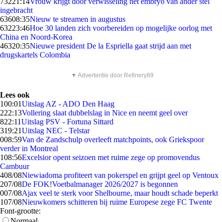
732
21:14
Vrouw krijgt door verwisseling het embryo van ander stel
ingebracht
636
08:35
Nieuw te streamen in augustus
632
23:46
Hoe 30 landen zich voorbereiden op mogelijke oorlog met
China en Noord-Korea
463
20:35
Nieuwe president De la Espriella gaat strijd aan met
drugskartels Colombia
▼ Advertentie door Refinery89
Lees ook
1
00:01
Uitslag AZ - ADO Den Haag
2
22:13
Vollering slaat dubbelslag in Nice en neemt geel over
8
22:11
Uitslag PSV - Fortuna Sittard
3
19:21
Uitslag NEC - Telstar
0
08:59
Van de Zandschulp overleeft matchpoints, ook Griekspoor
verder in Montreal
1
08:56
Excelsior opent seizoen met ruime zege op promovendus
Cambuur
4
08/08
Niewiadoma profiteert van pokerspel en grijpt geel op Ventoux
2
07/08
De FOK!Voetbalmanager 2026/2027 is begonnen
0
07/08
Ajax veel te sterk voor Shelbourne, maar houdt schade beperkt
1
07/08
Nieuwkomers schitteren bij ruime Europese zege FC Twente
Font-grootte:
Normaal