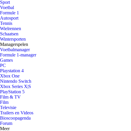
Sport
Voetbal
Formule 1
Autosport
Tennis
Wielrennen
Schaatsen
Wintersporten
Managerspelen
Voetbalmanager
Formule 1-manager
Games
PC
Playstation 4
Xbox One
Nintendo Switch
Xbox Series X|S
PlayStation 5
Film & TV
Film
Televisie
Trailers en Videos
Bioscoopagenda
Forum
Meer