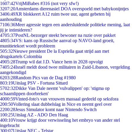
16
07:42
VrijMiBabes #316 (not very sfw!)
32
07:20
Amsterdams dierenasiel DOA overspoeld met babykonijntjes
34
06:49
XR blokkeert A12 ruim twee uur, agent gebeten bij
aanhouding
71
06:36
Meer agressie tegen een andersluidende politieke mening, laat
jij je intimideren?
47
05:37
PostNL-bezorger steekt bewoner na ruzie over pakket
48
05:34
VS: kans op Russische aanval op NAVO-land groeit,
munitietekort wordt probleem
5
05:32
Nieuwe president De la Espriella gaat strijd aan met
drugskartels Colombia
49
05:28
Trump wil dat J.D. Vance hem in 2028 opvolgt
74
05:24
Israël meldt dood twee militairen in Zuid-Libanon, vergelding
aangekondigd
62
03:28
Random Pics van de Dag #1980
8
03:19
Uitslag PSV - Fortuna Sittard
57
02:32
Dikke Van Dale neemt 'vulvalippen' op: 'stigma op
schaamlippen doorbreken'
40
00:59
Vinted-foto's van vrouwen massaal gedeeld op seksfora
2
00:50
Vollering slaat dubbelslag in Nice en neemt geel over
22
00:28
Jesus Simulator komt naar Nintendo Switch
1
00:25
Uitslag AZ - ADO Den Haag
4
00:10
Vrouw krijgt door verwisseling het embryo van ander stel
ingebracht
3
00:07
Uitslag NEC - Telstar