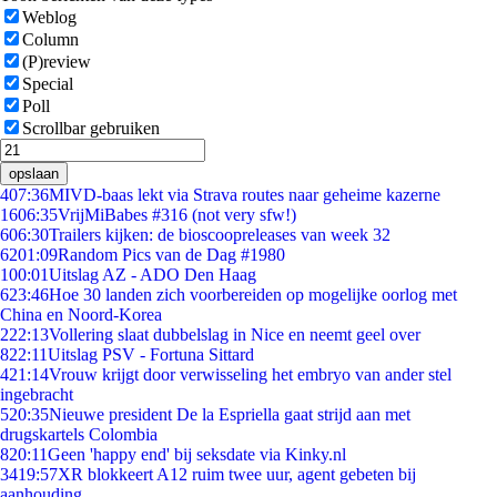
Weblog
Column
(P)review
Special
Poll
Scrollbar gebruiken
opslaan
4
07:36
MIVD-baas lekt via Strava routes naar geheime kazerne
16
06:35
VrijMiBabes #316 (not very sfw!)
6
06:30
Trailers kijken: de bioscoopreleases van week 32
62
01:09
Random Pics van de Dag #1980
1
00:01
Uitslag AZ - ADO Den Haag
6
23:46
Hoe 30 landen zich voorbereiden op mogelijke oorlog met
China en Noord-Korea
2
22:13
Vollering slaat dubbelslag in Nice en neemt geel over
8
22:11
Uitslag PSV - Fortuna Sittard
4
21:14
Vrouw krijgt door verwisseling het embryo van ander stel
ingebracht
5
20:35
Nieuwe president De la Espriella gaat strijd aan met
drugskartels Colombia
8
20:11
Geen 'happy end' bij seksdate via Kinky.nl
34
19:57
XR blokkeert A12 ruim twee uur, agent gebeten bij
aanhouding