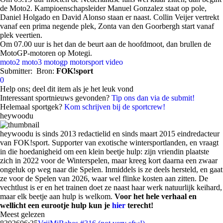
de Moto2. Kampioenschapsleider Manuel Gonzalez staat op pole,
Daniel Holgado en David Alonso staan er naast. Collin Veijer vertrekt
vanaf een prima negende plek, Zonta van den Goorbergh start vanaf
plek veertien.
Om 07.00 uur is het dan de beurt aan de hoofdmoot, dan brullen de
MotoGP-motoren op Motegi.
moto2
moto3
motogp
motorsport
video
Submitter:
Bron:
FOK!sport
0
Help ons; deel dit item als je het leuk vond
Interessant sportnieuws gevonden?
Tip ons dan via de submit!
Helemaal sportgek?
Kom schrijven bij de sportcrew!
heywoodu
heywoodu is sinds 2013 redactielid en sinds maart 2015 eindredacteur
van FOK!sport. Supporter van exotische wintersportlanden, en vraagt
in die hoedanigheid om een klein beetje hulp: zijn vriendin plaatste
zich in 2022 voor de Winterspelen, maar kreeg kort daarna een zwaar
ongeluk op weg naar die Spelen. Inmiddels is ze deels hersteld, en gaat
ze voor de Spelen van 2026, waar wel flinke kosten aan zitten. De
vechtlust is er en het trainen doet ze naast haar werk natuurlijk keihard,
maar elk beetje aan hulp is welkom.
Voor het hele verhaal en
wellicht een eurootje hulp kun je
hier
terecht!
Meest gelezen