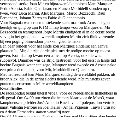
verrassend sterke Joan Mir en bijna-wereldkampioen Marc Marquez.
Pedro Acosta, Fabio Quartararo en Franco Morbidelli stonden op rij
twee, voor Luca Marini, Alex Marquez, Marco Bezzecchi, Raul
Fernandez, Johann Zarco en Fabio di Giannantonio.
Voor Bagnaia was er een uitstekende start, maar ook Acosta begon
heerlijk en ging op zijn KTM in rap tempo voorbij Marquez en Mir -
Bezzecchi en teamgenoot Jorge Martin eindigden al in de eerste bocht
stevig in het grind, nadat wereldkampioen Martin zich flink verremde
bij een poging binnendoor plekken goed te maken.
Een paar ronden voor het einde kon Marquez eindelijk een aanval
plaatsen bij Mir, die zijn derde plek met de nodige moeite op moest
geven. Kort daarop kwam een aanval op Acosta, ook die was
succesvol. Daarmee was de strijd gestreden: voor het eerst in lange tijd
boekte Bagnaia weer een zege, Marquez werd tweede en Acosta pakte
een prima derde plek, voor Mir, Morbidelli en Quartararo.
Met het resultaat kan Marc Marquez zondag de wereldtitel pakken: als
broer Alex, die in de sprint slechts tiende werd, níet minstens zeven
punten meer scoort is Marc wereldkampioen.
Kwalificaties
De racezondag begint uiterst vroeg, voor de Nederlandse liefhebbers in
elk geval. Om 04.00 uur zitten die immers klaar voor de Moto3, waar
kampioenschapsleider José Antonio Rueda vanaf poleposition vertrekt,
naast Valentin Perrone en Joel Kelso - Angel Piqueras, Taiyo Furusato
en Adrian Fernandez starten vanaf rij twee.
Om 05.15 uur moeten de Nederlandse fans wel klaar zitten, dan begint