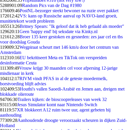
83026
06:35
VrijMiBabes #316 (not very sfw!)
52889
01:09
Random Pics van de Dag #1980
1766
09:46
PostNL-bezorger steekt bewoner na ruzie over pakket
1720
12:42
VS: kans op Russische aanval op NAVO-land groeit,
munitietekort wordt probleem
1655
13:26
Britney Spears: "Ik geloof dat ik heb gefaald als moeder"
1296
20:11
Geen 'happy end' bij seksdate via Kinky.nl
1216
12:28
Broer 135 keer gestoken en gesneden: zes jaar cel en tbs
voor doodslag Gouda
1190
09:32
Wegpiraat scheurt met 146 km/u door het centrum van
Amsterdam
1123
10:16
EU bekritiseert Meta en TikTok om verspreiden
desinformatie Ceuta
1113
09:49
Vrouw krijgt 30 maanden cel voor afpersing 12-jarige
misdienaar in kerk
1041
12:17
RIVM vindt PFAS in al de geteste moedermelk,
borstvoeding blijft advies
1024
09:53
Houthi's vallen Saoedi-Arabië en Jemen aan, dreigen met
blokkade olieroute
947
06:30
Trailers kijken: de bioscoopreleases van week 32
931
15:00
Jesus Simulator komt naar Nintendo Switch
811
19:57
XR blokkeert A12 ruim twee uur, agent gebeten bij
aanhouding
773
09:28
Aanhoudende droogte veroorzaakt scheuren in dijken Zuid-
Holland