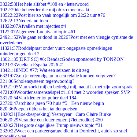
38
22:53
Het hele alfabet #108 en 4letterwoord
19
22:29
de beheerder die mij oh zo moe maakt.
185
22:22
Post hier zo vaak mogelijk om 22:22 uur #76
126
22:13
Nederland toen
110
22:07
Afvallen met injecties #4
11
22:07
Algemeen Luchtvaarttopic #61
249
21:52
Wie gaan er dood in 2026?Post met een vleugje cynisme de
overledenen.
113
21:37
Roddelpraat onder vuur: ongepaste opmerkingen
minderjarigen deel 2
136
21:35
[DRT SC] #6: RendacGoden sponsored by TONZON
81
21:23
Vuelta a España 2026 #1
184
21:18
NEC #77: Wat een seizoen is dit zeg
63
21:07
Zou je vreemdgaan in een relatie kunnen vergeven?
3
21:06
Scholensysteem tegenwoordig?
103
21:05
Man zoekt mij en bedreigt mij, nadat ik met zijn zoon sprak
47
21:00
Woordensamenstelspel #1184 met 2 woorden spreken SVP
281
20:54
Van kleuter tot puber deel 184
227
20:47
archito's jaren '70 huis #5 - Een nieuw begin
8
20:36
Poepen tijdens het tandenpoetsen
18
20:31
[Boekbespreking] Yesteryear - Caro Claire Burke
206
20:29
Verander een letter expert (7lettereditie) #50
63
20:27
Het grote dagelijkse Trump nieuws topic #31
23
20:22
Weer een parkeergarage dicht in Dordrecht, auto's zo snel
mogelijk weg