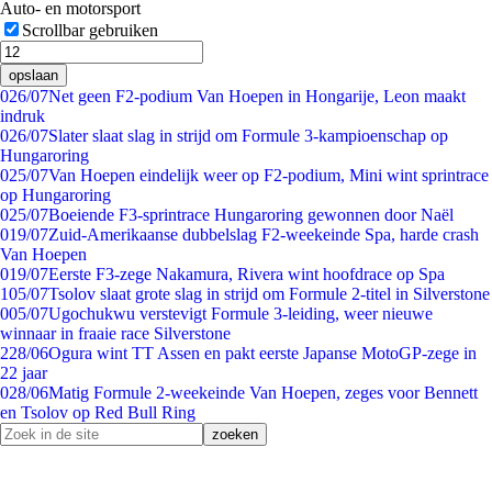
Auto- en motorsport
Scrollbar gebruiken
opslaan
0
26/07
Net geen F2-podium Van Hoepen in Hongarije, Leon maakt
indruk
0
26/07
Slater slaat slag in strijd om Formule 3-kampioenschap op
Hungaroring
0
25/07
Van Hoepen eindelijk weer op F2-podium, Mini wint sprintrace
op Hungaroring
0
25/07
Boeiende F3-sprintrace Hungaroring gewonnen door Naël
0
19/07
Zuid-Amerikaanse dubbelslag F2-weekeinde Spa, harde crash
Van Hoepen
0
19/07
Eerste F3-zege Nakamura, Rivera wint hoofdrace op Spa
1
05/07
Tsolov slaat grote slag in strijd om Formule 2-titel in Silverstone
0
05/07
Ugochukwu verstevigt Formule 3-leiding, weer nieuwe
winnaar in fraaie race Silverstone
2
28/06
Ogura wint TT Assen en pakt eerste Japanse MotoGP-zege in
22 jaar
0
28/06
Matig Formule 2-weekeinde Van Hoepen, zeges voor Bennett
en Tsolov op Red Bull Ring