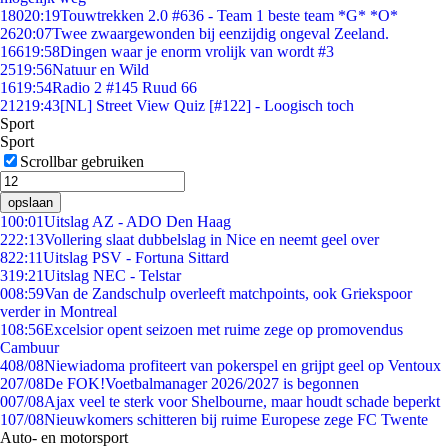
180
20:19
Touwtrekken 2.0 #636 - Team 1 beste team *G* *O*
26
20:07
Twee zwaargewonden bij eenzijdig ongeval Zeeland.
166
19:58
Dingen waar je enorm vrolijk van wordt #3
25
19:56
Natuur en Wild
16
19:54
Radio 2 #145 Ruud 66
212
19:43
[NL] Street View Quiz [#122] - Loogisch toch
Sport
Sport
Scrollbar gebruiken
opslaan
1
00:01
Uitslag AZ - ADO Den Haag
2
22:13
Vollering slaat dubbelslag in Nice en neemt geel over
8
22:11
Uitslag PSV - Fortuna Sittard
3
19:21
Uitslag NEC - Telstar
0
08:59
Van de Zandschulp overleeft matchpoints, ook Griekspoor
verder in Montreal
1
08:56
Excelsior opent seizoen met ruime zege op promovendus
Cambuur
4
08/08
Niewiadoma profiteert van pokerspel en grijpt geel op Ventoux
2
07/08
De FOK!Voetbalmanager 2026/2027 is begonnen
0
07/08
Ajax veel te sterk voor Shelbourne, maar houdt schade beperkt
1
07/08
Nieuwkomers schitteren bij ruime Europese zege FC Twente
Auto- en motorsport