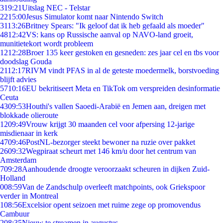
3
19:21
Uitslag NEC - Telstar
22
15:00
Jesus Simulator komt naar Nintendo Switch
31
13:26
Britney Spears: "Ik geloof dat ik heb gefaald als moeder"
48
12:42
VS: kans op Russische aanval op NAVO-land groeit,
munitietekort wordt probleem
12
12:28
Broer 135 keer gestoken en gesneden: zes jaar cel en tbs voor
doodslag Gouda
21
12:17
RIVM vindt PFAS in al de geteste moedermelk, borstvoeding
blijft advies
57
10:16
EU bekritiseert Meta en TikTok om verspreiden desinformatie
Ceuta
43
09:53
Houthi's vallen Saoedi-Arabië en Jemen aan, dreigen met
blokkade olieroute
12
09:49
Vrouw krijgt 30 maanden cel voor afpersing 12-jarige
misdienaar in kerk
47
09:46
PostNL-bezorger steekt bewoner na ruzie over pakket
26
09:32
Wegpiraat scheurt met 146 km/u door het centrum van
Amsterdam
7
09:28
Aanhoudende droogte veroorzaakt scheuren in dijken Zuid-
Holland
0
08:59
Van de Zandschulp overleeft matchpoints, ook Griekspoor
verder in Montreal
1
08:56
Excelsior opent seizoen met ruime zege op promovendus
Cambuur
2
08:35
Nieuw te streamen in augustus