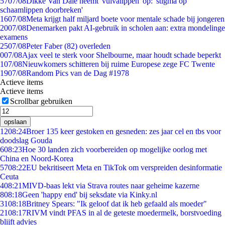
57
07/08
Dikke Van Dale neemt 'vulvalippen' op: 'stigma op
schaamlippen doorbreken'
16
07/08
Meta krijgt half miljard boete voor mentale schade bij jongeren
20
07/08
Denemarken pakt AI-gebruik in scholen aan: extra mondelinge
examens
25
07/08
Peter Faber (82) overleden
0
07/08
Ajax veel te sterk voor Shelbourne, maar houdt schade beperkt
1
07/08
Nieuwkomers schitteren bij ruime Europese zege FC Twente
19
07/08
Random Pics van de Dag #1978
Actieve items
Actieve items
Scrollbar gebruiken
opslaan
12
08:24
Broer 135 keer gestoken en gesneden: zes jaar cel en tbs voor
doodslag Gouda
6
08:23
Hoe 30 landen zich voorbereiden op mogelijke oorlog met
China en Noord-Korea
57
08:22
EU bekritiseert Meta en TikTok om verspreiden desinformatie
Ceuta
4
08:21
MIVD-baas lekt via Strava routes naar geheime kazerne
8
08:18
Geen 'happy end' bij seksdate via Kinky.nl
31
08:18
Britney Spears: "Ik geloof dat ik heb gefaald als moeder"
21
08:17
RIVM vindt PFAS in al de geteste moedermelk, borstvoeding
blijft advies