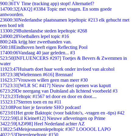
9
00:36
TV Time (tracking app) stopt! Alternatief?
147
00:32
[AKQ] #3384 Topic met vragen. En soms goede
antwoorden.
236
00:30
Nederlandse plaatsnamen lepeltopic #213 elk gehucht met
een bord telt
133
00:29
Buitenlandse steden lepeltopic #268
249
00:28
Voetballers lepel topic #16
8
00:24
Ik krijg hier zweethanden van.
5
00:18
Eindhoven heeft eigen Reflecting Pool
174
00:06
Vandaag 40 jaar geleden... #3
5
23:50
[INFLUENCERS #297] Toetjes & Bevers & Zwemmen in
water
119
23:47
Huisarts doet haar werk onder invloed van alcohol
187
23:38
[Wielrennen #616] Brennan!
116
23:37
Vrouwen willen geen man meer #30
175
23:31
[WLR SC #417] Nieuw deel openen was kaputt
67
23:29
De neergang van Duitsland als lichtend voorbeeld #3
71
23:23
Teltopic #1567 tel door en door en door....
153
23:17
Sterren toen en nu #11
3
23:08
Post hier je favoriete SHO podcast!
67
23:01
Het grote Baktopic (voor bakfoto's, -vragen en -tips) #42
72
22:59
[Lil Kleine#12] Nieuwe afleveringen op Prime
34
22:59
[AZ#98] Heel Nederland achter AZ
138
22:54
Meisjesnamenlepeltopic #367 LOOOOL LAPO
40
22:53
Dierenlepeltopic #150