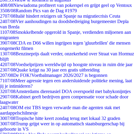
4
08/08
Niewiadoma profiteert van pokerspel en grijpt geel op Ventoux
35
08/08
Random Pics van de Dag #1979
27
07/08
Italië hindert reizigers uit Spanje na migratiecrisis Ceuta
24
07/08
Vier aanhoudingen na doodsbedreiging burgemeester Depla
van Breda
11
07/08
Smokkelbende opgerold in Spanje, verdienden miljoenen aan
migranten
39
07/08
CDA en D66 willen ingrijpen tegen 'gluurbrillen' die mensen
ongemerkt filmen
13
07/08
Benzineprijs daalt verder, onzekerheid over Straat van Hormuz
blijft
42
07/08
Voedselprijzen wereldwijd op hoogste niveau in ruim drie jaar
23
07/08
Quake krijgt na 30 jaar een gratis uitbreiding
2
07/08
De FOK!Voetbalmanager 2026/2027 is begonnen
71
07/08
Meer agressie tegen een andersluidende politieke mening, laat
jij je intimideren?
32
07/08
Amsterdams dierenasiel DOA overspoeld met babykonijntjes
29
07/08
Kabinet geeft bedrijven geen compensatie voor schade door
laagwater
24
07/08
OM eist TBS tegen verwarde man die agenten stak met
aardappelschilmesje
30
07/08
Tropische hitte keert zondag terug met lokaal 32 graden
30
07/08
Trump grijpt weer in op automatisch staatsburgerschap bij
geboorte in VS