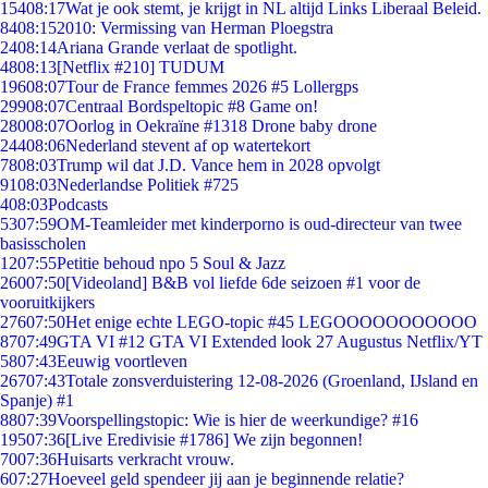
154
08:17
Wat je ook stemt, je krijgt in NL altijd Links Liberaal Beleid.
84
08:15
2010: Vermissing van Herman Ploegstra
24
08:14
Ariana Grande verlaat de spotlight.
48
08:13
[Netflix #210] TUDUM
196
08:07
Tour de France femmes 2026 #5 Lollergps
299
08:07
Centraal Bordspeltopic #8 Game on!
280
08:07
Oorlog in Oekraïne #1318 Drone baby drone
244
08:06
Nederland stevent af op watertekort
78
08:03
Trump wil dat J.D. Vance hem in 2028 opvolgt
91
08:03
Nederlandse Politiek #725
4
08:03
Podcasts
53
07:59
OM-Teamleider met kinderporno is oud-directeur van twee
basisscholen
12
07:55
Petitie behoud npo 5 Soul & Jazz
260
07:50
[Videoland] B&B vol liefde 6de seizoen #1 voor de
vooruitkijkers
276
07:50
Het enige echte LEGO-topic #45 LEGOOOOOOOOOOO
87
07:49
GTA VI #12 GTA VI Extended look 27 Augustus Netflix/YT
58
07:43
Eeuwig voortleven
267
07:43
Totale zonsverduistering 12-08-2026 (Groenland, IJsland en
Spanje) #1
88
07:39
Voorspellingstopic: Wie is hier de weerkundige? #16
195
07:36
[Live Eredivisie #1786] We zijn begonnen!
70
07:36
Huisarts verkracht vrouw.
6
07:27
Hoeveel geld spendeer jij aan je beginnende relatie?