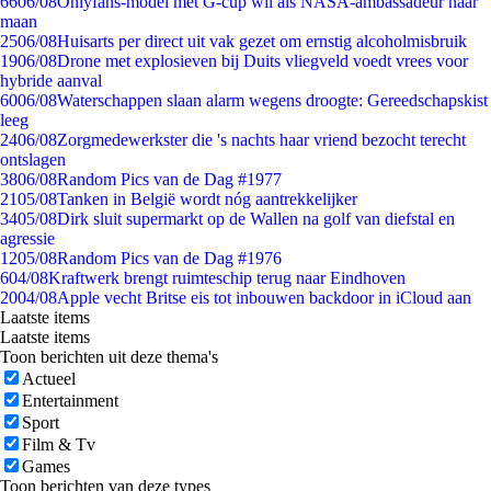
66
06/08
Onlyfans-model met G-cup wil als NASA-ambassadeur naar
maan
25
06/08
Huisarts per direct uit vak gezet om ernstig alcoholmisbruik
19
06/08
Drone met explosieven bij Duits vliegveld voedt vrees voor
hybride aanval
60
06/08
Waterschappen slaan alarm wegens droogte: Gereedschapskist
leeg
24
06/08
Zorgmedewerkster die 's nachts haar vriend bezocht terecht
ontslagen
38
06/08
Random Pics van de Dag #1977
21
05/08
Tanken in België wordt nóg aantrekkelijker
34
05/08
Dirk sluit supermarkt op de Wallen na golf van diefstal en
agressie
12
05/08
Random Pics van de Dag #1976
6
04/08
Kraftwerk brengt ruimteschip terug naar Eindhoven
20
04/08
Apple vecht Britse eis tot inbouwen backdoor in iCloud aan
Laatste items
Laatste items
Toon berichten uit deze thema's
Actueel
Entertainment
Sport
Film & Tv
Games
Toon berichten van deze types