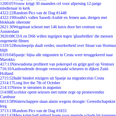
12
00:05
Vrouw krijgt 30 maanden cel voor afpersing 12-jarige
misdienaar in kerk
43
22:22
Random Pics van de Dag #1448
43
22:19
Houthi's vallen Saoedi-Arabië en Jemen aan, dreigen met
blokkade olieroute
26
21:30
Wegpiraat scheurt met 146 km/u door het centrum van
Amsterdam
39
20:08
CDA en D66 willen ingrijpen tegen 'gluurbrillen' die mensen
ongemerkt filmen
13
19:52
Benzineprijs daalt verder, onzekerheid over Straat van Hormuz
blijft
63
19:04
Spanje: bijna alle migranten in Ceuta weer teruggekeerd naar
Marokko
4
17:13
Niewiadoma profiteert van pokerspel en grijpt geel op Ventoux
7
16:10
Aanhoudende droogte veroorzaakt scheuren in dijken Zuid-
Holland
27
15:52
Italië hindert reizigers uit Spanje na migratiecrisis Ceuta
23
14:17
Long live the 7th of October
2
14:11
Nieuw te streamen in augustus
1
14:08
Excelsior opent seizoen met ruime zege op promovendus
Cambuur
60
13:58
Waterschappen slaan alarm wegens droogte: Gereedschapskist
leeg
37
13:13
Random Pics van de Dag #1833
16
12:43
Meta krijgt half miljard boete voor mentale schade bij jongeren