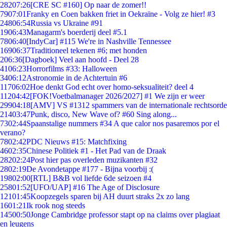
282
07:26
[CRE SC #160] Op naar de zomer!!
79
07:01
Franky en Coen bakken friet in Oekraïne - Volg ze hier! #3
248
06:54
Russia vs Ukraine #91
19
06:43
Managarm's boerderij deel #5.1
78
06:40
[IndyCar] #115 We're in Nashville Tennessee
169
06:37
Traditioneel tekenen #6; met honden
2
06:36
[Dagboek] Veel aan hoofd - Deel 28
41
06:23
Horrorfilms #33: Halloween
34
06:12
Astronomie in de Achtertuin #6
117
06:02
Hoe denkt God echt over homo-seksualiteit? deel 4
112
04:42
[FOK!Voetbalmanager 2026/2027] #1 We zijn er weer
299
04:18
[AMV] VS #1312 spammers van de internationale rechtsorde
214
03:47
Punk, disco, New Wave of? #60 Sing along...
73
02:44
Spaanstalige nummers #34 A que calor nos pasaremos por el
verano?
78
02:42
PDC Nieuws #15: Matchfixing
46
02:35
Chinese Politiek #1 - Het Pad van de Draak
282
02:24
Post hier pas overleden muzikanten #32
28
02:19
De Avondetappe #177 - Bijna voorbij :(
198
02:00
[RTL] B&B vol liefde 6de seizoen #4
258
01:52
[UFO/UAP] #16 The Age of Disclosure
121
01:45
Koopzegels sparen bij AH duurt straks 2x zo lang
16
01:21
Ik rook nog steeds
145
00:50
Jonge Cambridge professor stapt op na claims over plagiaat
en leugens