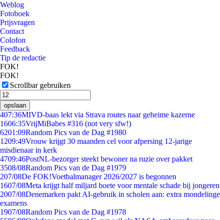
Weblog
Fotoboek
Prijsvragen
Contact
Colofon
Feedback
Tip de redactie
FOK!
FOK!
Scrollbar gebruiken
opslaan
4
07:36
MIVD-baas lekt via Strava routes naar geheime kazerne
16
06:35
VrijMiBabes #316 (not very sfw!)
62
01:09
Random Pics van de Dag #1980
12
09:49
Vrouw krijgt 30 maanden cel voor afpersing 12-jarige
misdienaar in kerk
47
09:46
PostNL-bezorger steekt bewoner na ruzie over pakket
35
08/08
Random Pics van de Dag #1979
2
07/08
De FOK!Voetbalmanager 2026/2027 is begonnen
16
07/08
Meta krijgt half miljard boete voor mentale schade bij jongeren
20
07/08
Denemarken pakt AI-gebruik in scholen aan: extra mondelinge
examens
19
07/08
Random Pics van de Dag #1978