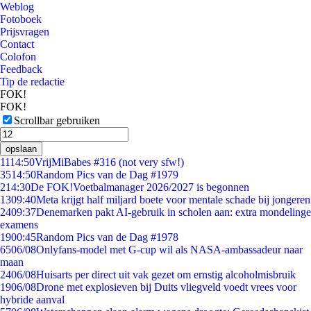
Weblog
Fotoboek
Prijsvragen
Contact
Colofon
Feedback
Tip de redactie
FOK!
FOK!
Scrollbar gebruiken
opslaan
11
14:50
VrijMiBabes #316 (not very sfw!)
35
14:50
Random Pics van de Dag #1979
2
14:30
De FOK!Voetbalmanager 2026/2027 is begonnen
13
09:40
Meta krijgt half miljard boete voor mentale schade bij jongeren
24
09:37
Denemarken pakt AI-gebruik in scholen aan: extra mondelinge
examens
19
00:45
Random Pics van de Dag #1978
65
06/08
Onlyfans-model met G-cup wil als NASA-ambassadeur naar
maan
24
06/08
Huisarts per direct uit vak gezet om ernstig alcoholmisbruik
19
06/08
Drone met explosieven bij Duits vliegveld voedt vrees voor
hybride aanval