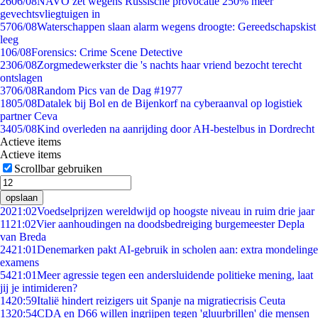
26
06/08
NAVO zet wegens Russische provocatie 250% meer
gevechtsvliegtuigen in
57
06/08
Waterschappen slaan alarm wegens droogte: Gereedschapskist
leeg
1
06/08
Forensics: Crime Scene Detective
23
06/08
Zorgmedewerkster die 's nachts haar vriend bezocht terecht
ontslagen
37
06/08
Random Pics van de Dag #1977
18
05/08
Datalek bij Bol en de Bijenkorf na cyberaanval op logistiek
partner Ceva
34
05/08
Kind overleden na aanrijding door AH-bestelbus in Dordrecht
Actieve items
Actieve items
Scrollbar gebruiken
opslaan
20
21:02
Voedselprijzen wereldwijd op hoogste niveau in ruim drie jaar
11
21:02
Vier aanhoudingen na doodsbedreiging burgemeester Depla
van Breda
24
21:01
Denemarken pakt AI-gebruik in scholen aan: extra mondelinge
examens
54
21:01
Meer agressie tegen een andersluidende politieke mening, laat
jij je intimideren?
14
20:59
Italië hindert reizigers uit Spanje na migratiecrisis Ceuta
13
20:54
CDA en D66 willen ingrijpen tegen 'gluurbrillen' die mensen