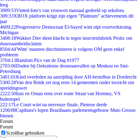
leeg
39
09:53
Vinted-foto's van vrouwen massaal gedeeld op seksfora
3
09:33
XBOX platform krijgt zijn eigen "Platinum" achievements dit
jaar
46
09:22
Progressieve Democraat El-Sayed wint nipt voorverkiezing
Michigan
34
08:18
Wakker Dier dient klacht in tegen insectenfabriek Protix om
duurzaamheidsclaims
85
04:44
'Witte' mannen discrimineren is volgens OM geen enkel
probleem
37
04:13
Random Pics van de Dag #1977
27
03:06
Doden bij Oekraïense droneaanvallen op Moskou en Sint-
Petersburg
34
01:01
Kind overleden na aanrijding door AH-bestelbus in Dordrecht
53
00:28
Van den Brink zet nog eens 14 gemeenten onder toezicht om
spreidingswet
22
22:50
Iran en Oman eens over route Straat van Hormuz, VS
buitenspel
2
22:17
Le Court wint na nerveuze finale, Pieterse derde
12
06/08
Capibara's lopen Braziliaans parlementsgebouw Mato Grosso
binnen
Forum
Forum
Scrollbar gebruiken