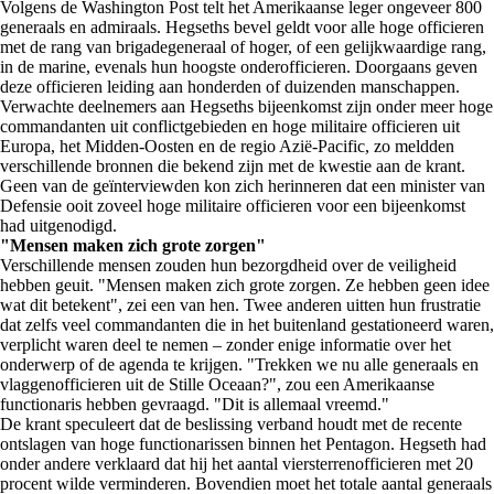
Volgens de Washington Post telt het Amerikaanse leger ongeveer 800
generaals en admiraals. Hegseths bevel geldt voor alle hoge officieren
met de rang van brigadegeneraal of hoger, of een gelijkwaardige rang,
in de marine, evenals hun hoogste onderofficieren. Doorgaans geven
deze officieren leiding aan honderden of duizenden manschappen.
Verwachte deelnemers aan Hegseths bijeenkomst zijn onder meer hoge
commandanten uit conflictgebieden en hoge militaire officieren uit
Europa, het Midden-Oosten en de regio Azië-Pacific, zo meldden
verschillende bronnen die bekend zijn met de kwestie aan de krant.
Geen van de geïnterviewden kon zich herinneren dat een minister van
Defensie ooit zoveel hoge militaire officieren voor een bijeenkomst
had uitgenodigd.
"Mensen maken zich grote zorgen"
Verschillende mensen zouden hun bezorgdheid over de veiligheid
hebben geuit. "Mensen maken zich grote zorgen. Ze hebben geen idee
wat dit betekent", zei een van hen. Twee anderen uitten hun frustratie
dat zelfs veel commandanten die in het buitenland gestationeerd waren,
verplicht waren deel te nemen – zonder enige informatie over het
onderwerp of de agenda te krijgen. "Trekken we nu alle generaals en
vlaggenofficieren uit de Stille Oceaan?", zou een Amerikaanse
functionaris hebben gevraagd. "Dit is allemaal vreemd."
De krant speculeert dat de beslissing verband houdt met de recente
ontslagen van hoge functionarissen binnen het Pentagon. Hegseth had
onder andere verklaard dat hij het aantal viersterrenofficieren met 20
procent wilde verminderen. Bovendien moet het totale aantal generaals