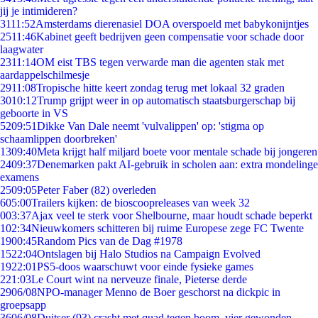
jij je intimideren?
31
11:52
Amsterdams dierenasiel DOA overspoeld met babykonijntjes
25
11:46
Kabinet geeft bedrijven geen compensatie voor schade door
laagwater
23
11:14
OM eist TBS tegen verwarde man die agenten stak met
aardappelschilmesje
29
11:08
Tropische hitte keert zondag terug met lokaal 32 graden
30
10:12
Trump grijpt weer in op automatisch staatsburgerschap bij
geboorte in VS
52
09:51
Dikke Van Dale neemt 'vulvalippen' op: 'stigma op
schaamlippen doorbreken'
13
09:40
Meta krijgt half miljard boete voor mentale schade bij jongeren
24
09:37
Denemarken pakt AI-gebruik in scholen aan: extra mondelinge
examens
25
09:05
Peter Faber (82) overleden
6
05:00
Trailers kijken: de bioscoopreleases van week 32
0
03:37
Ajax veel te sterk voor Shelbourne, maar houdt schade beperkt
1
02:34
Nieuwkomers schitteren bij ruime Europese zege FC Twente
19
00:45
Random Pics van de Dag #1978
15
22:04
Ontslagen bij Halo Studios na Campaign Evolved
19
22:01
PS5-doos waarschuwt voor einde fysieke games
2
21:03
Le Court wint na nerveuze finale, Pieterse derde
29
06/08
NPO-manager Menno de Boer geschorst na dickpic in
groepsapp
36
06/08
Duitser (93) crasht met quad tegen boom, vier gewonden