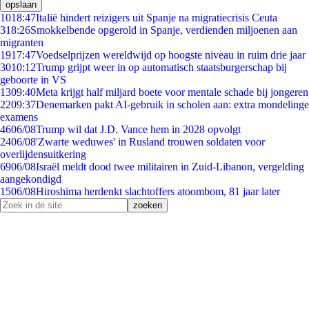
opslaan
10
18:47
Italië hindert reizigers uit Spanje na migratiecrisis Ceuta
3
18:26
Smokkelbende opgerold in Spanje, verdienden miljoenen aan
migranten
19
17:47
Voedselprijzen wereldwijd op hoogste niveau in ruim drie jaar
30
10:12
Trump grijpt weer in op automatisch staatsburgerschap bij
geboorte in VS
13
09:40
Meta krijgt half miljard boete voor mentale schade bij jongeren
22
09:37
Denemarken pakt AI-gebruik in scholen aan: extra mondelinge
examens
46
06/08
Trump wil dat J.D. Vance hem in 2028 opvolgt
24
06/08
'Zwarte weduwes' in Rusland trouwen soldaten voor
overlijdensuitkering
69
06/08
Israël meldt dood twee militairen in Zuid-Libanon, vergelding
aangekondigd
15
06/08
Hiroshima herdenkt slachtoffers atoombom, 81 jaar later