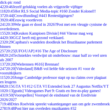
dick-pic rond
42
20:46
Jezelf gelukkig voelen als vrijgezelle vijftiger
118
20:45
Het RLS Social Media-topic #160 Zonder Kolonel!!
37
20:44
[Crowdfunding] #443 Rentestijgingen?
39
20:40
Eeuwig voortleven
241
20:39
Wie gaan er dood in 2026?Post met een vleugje cynisme de
overledenen.
155
20:34
[Keuken Kampioen Divisie] #44 Vitesse mag weg
44
20:30
GGZ heeft mij gezond verklaard.
23
20:29
Capibara's wandelen doodleuk het Braziliaanse parlement
binnen
257
20:25
[UFO/UAP] #16 The Age of Disclosure
68
20:24
Techniekles verdwijnt uit onderbouw: maar half zo veel uren
als 2007
137
20:20
[Wielrennen #616] Brennan!
247
20:20
[Videoland] B&B vol liefde 6de seizoen #1 voor de
vooruitkijkers
115
20:20
Jonge Cambridge professor stapt op na claims over plagiaat
en leugens
68
20:15
GTA VI #12 GTA VI Extended look 27 Augustus Netflix/YT
10
20:13
[gratis] Videogames Part 9: Gratis en free-to-play games!
43
19:50
[Voorspellen] Voorspel de eindstand van de Eredivisie
2026/2027
7
19:48
Dries Roelvink spreekt vakantieganger aan om gele zwembroek
278
19:48
Post hier pas overleden muzikanten #32