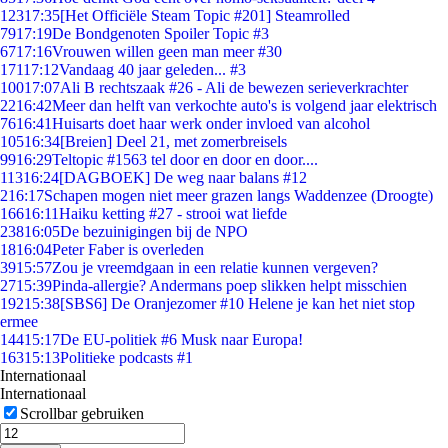
123
17:35
[Het Officiële Steam Topic #201] Steamrolled
79
17:19
De Bondgenoten Spoiler Topic #3
67
17:16
Vrouwen willen geen man meer #30
171
17:12
Vandaag 40 jaar geleden... #3
100
17:07
Ali B rechtszaak #26 - Ali de bewezen serieverkrachter
22
16:42
Meer dan helft van verkochte auto's is volgend jaar elektrisch
76
16:41
Huisarts doet haar werk onder invloed van alcohol
105
16:34
[Breien] Deel 21, met zomerbreisels
99
16:29
Teltopic #1563 tel door en door en door....
113
16:24
[DAGBOEK] De weg naar balans #12
2
16:17
Schapen mogen niet meer grazen langs Waddenzee (Droogte)
166
16:11
Haiku ketting #27 - strooi wat liefde
238
16:05
De bezuinigingen bij de NPO
18
16:04
Peter Faber is overleden
39
15:57
Zou je vreemdgaan in een relatie kunnen vergeven?
27
15:39
Pinda-allergie? Andermans poep slikken helpt misschien
192
15:38
[SBS6] De Oranjezomer #10 Helene je kan het niet stop
ermee
144
15:17
De EU-politiek #6 Musk naar Europa!
163
15:13
Politieke podcasts #1
Internationaal
Internationaal
Scrollbar gebruiken