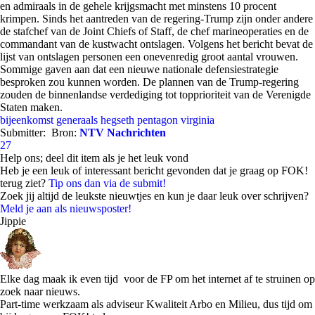
en admiraals in de gehele krijgsmacht met minstens 10 procent
krimpen. Sinds het aantreden van de regering-Trump zijn onder andere
de stafchef van de Joint Chiefs of Staff, de chef marineoperaties en de
commandant van de kustwacht ontslagen. Volgens het bericht bevat de
lijst van ontslagen personen een onevenredig groot aantal vrouwen.
Sommige gaven aan dat een nieuwe nationale defensiestrategie
besproken zou kunnen worden. De plannen van de Trump-regering
zouden de binnenlandse verdediging tot topprioriteit van de Verenigde
Staten maken.
bijeenkomst
generaals
hegseth
pentagon
virginia
Submitter:
Bron:
NTV Nachrichten
27
Help ons; deel dit item als je het leuk vond
Heb je een leuk of interessant bericht gevonden dat je graag op FOK!
terug ziet?
Tip ons dan via de submit!
Zoek jij altijd de leukste nieuwtjes en kun je daar leuk over schrijven?
Meld je aan als nieuwsposter!
Jippie
Elke dag maak ik even tijd voor de FP om het internet af te struinen op
zoek naar nieuws.
Part-time werkzaam als adviseur Kwaliteit Arbo en Milieu, dus tijd om