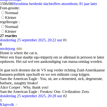
15
06/08
Hiroshima herdenkt slachtoffers atoombom, 81 jaar later
Font-grootte:
Normaal
Kleiner
regelhoogte :
Normaal
Kleiner
27 reacties
donderdag 25 september 2025, 20:22 uur
#1
8
mvdejong
Home is where the cat is.
Weer een fraai staaltje ego-tripperij om ze allemaal in persoon te laten
opdraven. Het zal wel een aankondiging van massa-ontslag worden.
Je gaat toch dromen dat de VS nog verder richting Zuid-Amerikaanse
bananen-politiek opschuift en we een miliraire coup krijgen.
Sam the American Eagle : You, sir, are a demented, sick, degenerate,
barbaric, naughty freako!
Alice Cooper : Why, thank you!
Sam the American Eagle : Freakos: One. Civilization: Zero.
donderdag 25 september 2025, 20:28 uur
#2
1
Klapvolk