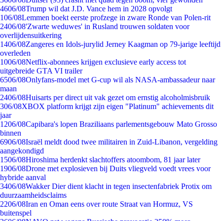
46
06/08
Trump wil dat J.D. Vance hem in 2028 opvolgt
1
06/08
Lemmen boekt eerste profzege in zware Ronde van Polen-rit
24
06/08
'Zwarte weduwes' in Rusland trouwen soldaten voor
overlijdensuitkering
14
06/08
Zangeres en Idols-jurylid Jerney Kaagman op 79-jarige leeftijd
overleden
10
06/08
Netflix-abonnees krijgen exclusieve early access tot
uitgebreide GTA VI trailer
65
06/08
Onlyfans-model met G-cup wil als NASA-ambassadeur naar
maan
24
06/08
Huisarts per direct uit vak gezet om ernstig alcoholmisbruik
3
06/08
XBOX platform krijgt zijn eigen "Platinum" achievements dit
jaar
12
06/08
Capibara's lopen Braziliaans parlementsgebouw Mato Grosso
binnen
69
06/08
Israël meldt dood twee militairen in Zuid-Libanon, vergelding
aangekondigd
15
06/08
Hiroshima herdenkt slachtoffers atoombom, 81 jaar later
19
06/08
Drone met explosieven bij Duits vliegveld voedt vrees voor
hybride aanval
34
06/08
Wakker Dier dient klacht in tegen insectenfabriek Protix om
duurzaamheidsclaims
22
06/08
Iran en Oman eens over route Straat van Hormuz, VS
buitenspel