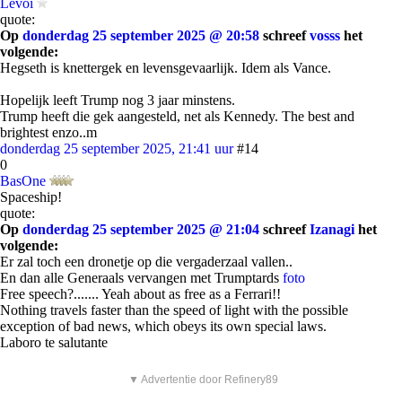
Levoi
quote:
Op
donderdag 25 september 2025 @ 20:58
schreef
vosss
het
volgende:
Hegseth is knettergek en levensgevaarlijk. Idem als Vance.
Hopelijk leeft Trump nog 3 jaar minstens.
Trump heeft die gek aangesteld, net als Kennedy. The best and
brightest enzo..m
donderdag 25 september 2025, 21:41 uur
#14
0
BasOne
Spaceship!
quote:
Op
donderdag 25 september 2025 @ 21:04
schreef
Izanagi
het
volgende:
Er zal toch een dronetje op die vergaderzaal vallen..
En dan alle Generaals vervangen met Trumptards
foto
Free speech?....... Yeah about as free as a Ferrari!!
Nothing travels faster than the speed of light with the possible
exception of bad news, which obeys its own special laws.
Laboro te salutante
▼ Advertentie door Refinery89