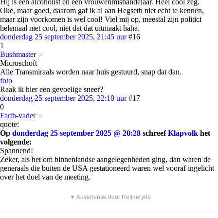
Hij is een alcoholist en een vrouwenmishandelaar. Heel cool zeg.
Oke, maar goed, daarom gaf ik al aan Hegseth niet echt te kennen,
maar zijn voorkomen is wel cool! Viel mij op, meestal zijn politici
helemaal niet cool, niet dat dat uitmaakt haha.
donderdag 25 september 2025, 21:45 uur
#16
1
Bushmaster
Microschoft
Alle Transmiraals worden naar huis gestuurd, snap dat dan.
foto
Raak ik hier een gevoelige sneer?
donderdag 25 september 2025, 22:10 uur
#17
0
Farth-vader
quote:
Op
donderdag 25 september 2025 @ 20:28
schreef
Klapvolk
het
volgende:
Spannend!
Zeker, als het om binnenlandse aangelegenheden ging, dan waren de
generaals die buiten de USA gestationeerd waren wel vooraf ingelicht
over het doel van de meeting.
▼ Advertentie door Refinery89