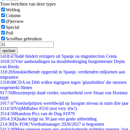
Toon berichten van deze types
Weblog
Column
(P)review
Special
Poll
Scrollbar gebruiken
opslaan
14
18:47
Italië hindert reizigers uit Spanje na migratiecrisis Ceuta
10
18:31
Vier aanhoudingen na doodsbedreiging burgemeester Depla
van Breda
3
18:26
Smokkelbende opgerold in Spanje, verdienden miljoenen aan
migranten
13
18:08
CDA en D66 willen ingrijpen tegen 'gluurbrillen' die mensen
ongemerkt filmen
9
17:56
Benzineprijs daalt verder, onzekerheid over Straat van Hormuz
blijft
19
17:47
Voedselprijzen wereldwijd op hoogste niveau in ruim drie jaar
11
14:50
VrijMiBabes #316 (not very sfw!)
35
14:50
Random Pics van de Dag #1979
20
14:33
Quake krijgt na 30 jaar een gratis uitbreiding
2
14:30
De FOK!Voetbalmanager 2026/2027 is begonnen
54
13:48
Meer agressie tegen een andersluidende politieke mening, laat