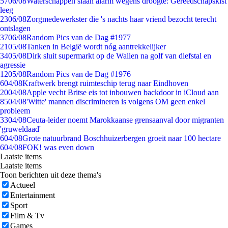
57
06/08
Waterschappen slaan alarm wegens droogte: Gereedschapskist
leeg
23
06/08
Zorgmedewerkster die 's nachts haar vriend bezocht terecht
ontslagen
37
06/08
Random Pics van de Dag #1977
21
05/08
Tanken in België wordt nóg aantrekkelijker
34
05/08
Dirk sluit supermarkt op de Wallen na golf van diefstal en
agressie
12
05/08
Random Pics van de Dag #1976
6
04/08
Kraftwerk brengt ruimteschip terug naar Eindhoven
20
04/08
Apple vecht Britse eis tot inbouwen backdoor in iCloud aan
85
04/08
'Witte' mannen discrimineren is volgens OM geen enkel
probleem
33
04/08
Ceuta-leider noemt Marokkaanse grensaanval door migranten
'gruweldaad'
6
04/08
Grote natuurbrand Boschhuizerbergen groeit naar 100 hectare
6
04/08
FOK! was even down
Laatste items
Laatste items
Toon berichten uit deze thema's
Actueel
Entertainment
Sport
Film & Tv
Games