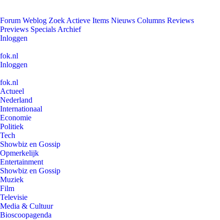
Forum
Weblog
Zoek
Actieve Items
Nieuws
Columns
Reviews
Previews
Specials
Archief
Inloggen
fok.nl
Inloggen
fok.nl
Actueel
Nederland
Internationaal
Economie
Politiek
Tech
Showbiz en Gossip
Opmerkelijk
Entertainment
Showbiz en Gossip
Muziek
Film
Televisie
Media & Cultuur
Bioscoopagenda