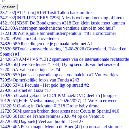
opslaan
28
21:02
[ATP Tour] #169 Tosti Tallon back on fire
24
21:02
[INFLUENCERS #296] Alles is welkom kneuzing of breuk
45
21:01
[SBS6] De Bondgenoten #318 Een klein kusje moet kunnen
62
21:00
Aanbrengen mechanische ventilatie zinvol in oud huis?
172
21:00
Wat is jullie binnenhuistemperatuur? #81 Horrorzomer
16
20:59
William Orbit overleden
248
20:58
Afbeeldingen die je gemaakt hebt met AI
255
20:58
Totale zonsverduistering 12-08-2026 (Groenland, IJsland en
Spanje) #1
244
20:57
[AMV] VS #1312 spammers van de internationale rechtsorde
203
20:56
[Live Eredivisie #1784] Dying seconds van het seizoen!
72
20:55
Afvallen met injecties #4
168
20:55
Ajax is een parodie op een voetbalclub #7 Vuurwerkjes
7
20:54
Opmerkelijke foto's van Funda #243
159
20:53
Via Pecunia - Het geld ligt op straat! #2
229
20:53
Israel en Gaza #17
179
20:53
Laatst gekochte CD/LP/MuziekDVD deel 75 | koopjes
101
20:51
[FOK!Voetbalmanager 2026/2027] #1 We zijn er weer
118
20:51
Oorlog in Oekraïne #1318 Drone baby drone
127
20:50
Migranten breken door grens naar Ceuta in Spanje,l #10
194
20:50
Tour de France femmes 2026 #4 op de Ventoux
287
20:49
[Dagboek] Veel aan hoofd - Deel 27
144
20:46
NPO-manager Menno de Boer (47) op non-actief stuurde