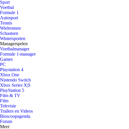
Sport
Voetbal
Formule 1
Autosport
Tennis
Wielrennen
Schaatsen
Wintersporten
Managerspelen
Voetbalmanager
Formule 1-manager
Games
PC
Playstation 4
Xbox One
Nintendo Switch
Xbox Series X|S
PlayStation 5
Film & TV
Film
Televisie
Trailers en Videos
Bioscoopagenda
Forum
Meer