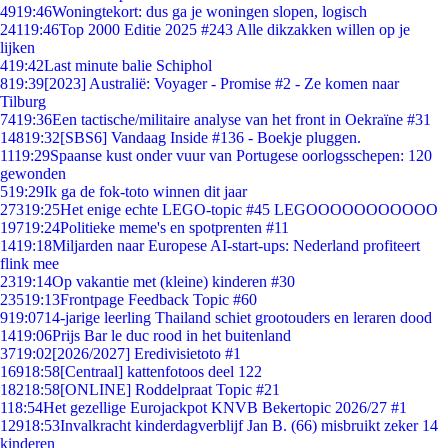
49
19:46
Woningtekort: dus ga je woningen slopen, logisch
241
19:46
Top 2000 Editie 2025 #243 Alle dikzakken willen op je
lijken
4
19:42
Last minute balie Schiphol
8
19:39
[2023] Australië: Voyager - Promise #2 - Ze komen naar
Tilburg
74
19:36
Een tactische/militaire analyse van het front in Oekraïne #31
148
19:32
[SBS6] Vandaag Inside #136 - Boekje pluggen.
11
19:29
Spaanse kust onder vuur van Portugese oorlogsschepen: 120
gewonden
5
19:29
Ik ga de fok-toto winnen dit jaar
273
19:25
Het enige echte LEGO-topic #45 LEGOOOOOOOOOOO
197
19:24
Politieke meme's en spotprenten #11
14
19:18
Miljarden naar Europese AI-start-ups: Nederland profiteert
flink mee
23
19:14
Op vakantie met (kleine) kinderen #30
235
19:13
Frontpage Feedback Topic #60
9
19:07
14-jarige leerling Thailand schiet grootouders en leraren dood
14
19:06
Prijs Bar le duc rood in het buitenland
37
19:02
[2026/2027] Eredivisietoto #1
169
18:58
[Centraal] kattenfotoos deel 122
182
18:58
[ONLINE] Roddelpraat Topic #21
1
18:54
Het gezellige Eurojackpot KNVB Bekertopic 2026/27 #1
129
18:53
Invalkracht kinderdagverblijf Jan B. (66) misbruikt zeker 14
kinderen