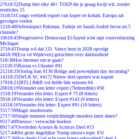
276
18:52
Dump hier elke 40+ TOEP die je graag kwijt wil, zonder
restricties 15
31
18:51
Congo verbiedt export van koper en kobalt, Europa zal
gevolgen voelen
12
18:49
Defensiepact Pakistan, Turkije en Saudi-Arabië bevat art.5
clausule?
106
18:45
Progressieve Democraat El-Sayed wint nipt voorverkiezing
Michigan
37
18:45
Trump wil dat J.D. Vance hem in 2028 opvolgt
44
18:39
[Eva vd Wijdeven] geruchten over dakloosheid
5
18:38
Hoe hiermee om te gaan?
211
18:35
Russia vs Ukraine #91
212
18:35
Oorlog Iran #136 Bridge and powerplant day incoming?
143
18:25
[WLR SC #417] Nieuw deel openen was kaputt
179
18:21
[RTL] B&B vol liefde 6de seizoen #4
200
18:19
Verander een letter expert (7lettereditie) #50
15
18:19
Verander één letter. Expert # 75 (8 letters)
50
18:18
Verander één letter: Expert #143 (9 letters)
143
18:16
Verander één letter: Expert #91 (10 letters)
55
17:59
Magic mushrooms
27
17:56
Single mannen verplichtsingle moeders laten daten?
95
17:49
Nieuwe / verwachte boeken
89
17:47
Overleden Acteurs & Actrices Deel #15
52
17:44
Het grote dagelijkse Trump nieuws topic #31
85
17:36
Hoe denkt God echt over homo-seksualiteit? deel 4