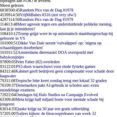
bijdragen aan FOK! te leveren.
Meest gelezen
68385
00:45
Random Pics van de Dag #1978
45399
14:50
VrijMiBabes #316 (not very sfw!)
42871
14:50
Random Pics van de Dag #1979
1146
13:48
Meer agressie tegen een andersluidende politieke mening,
laat jij je intimideren?
1084
10:12
Trump grijpt weer in op automatisch staatsburgerschap bij
geboorte in VS
1010
09:51
Dikke Van Dale neemt 'vulvalippen' op: 'stigma op
schaamlippen doorbreken'
1010
11:52
Amsterdams dierenasiel DOA overspoeld met
babykonijntjes
978
09:05
Peter Faber (82) overleden
931
22:01
PS5-doos waarschuwt voor einde fysieke games
843
11:46
Kabinet geeft bedrijven geen compensatie voor schade door
laagwater
793
11:08
Tropische hitte keert zondag terug met lokaal 32 graden
761
09:37
Denemarken pakt AI-gebruik in scholen aan: extra
mondelinge examens
729
22:04
Ontslagen bij Halo Studios na Campaign Evolved
633
09:40
Meta krijgt half miljard boete voor mentale schade bij
jongeren
630
14:33
Quake krijgt na 30 jaar een gratis uitbreiding
572
05:00
Trailers kijken: de bioscoopreleases van week 32