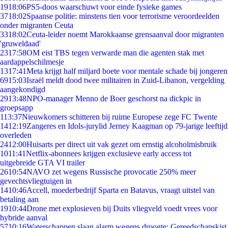
19
18:06
PS5-doos waarschuwt voor einde fysieke games
37
18:02
Spaanse politie: minstens tien voor terrorisme veroordeelden
onder migranten Ceuta
33
18:02
Ceuta-leider noemt Marokkaanse grensaanval door migranten
'gruweldaad'
23
17:58
OM eist TBS tegen verwarde man die agenten stak met
aardappelschilmesje
13
17:41
Meta krijgt half miljard boete voor mentale schade bij jongeren
69
15:03
Israël meldt dood twee militairen in Zuid-Libanon, vergelding
aangekondigd
29
13:48
NPO-manager Menno de Boer geschorst na dickpic in
groepsapp
1
13:37
Nieuwkomers schitteren bij ruime Europese zege FC Twente
14
12:19
Zangeres en Idols-jurylid Jerney Kaagman op 79-jarige leeftijd
overleden
24
12:00
Huisarts per direct uit vak gezet om ernstig alcoholmisbruik
10
11:41
Netflix-abonnees krijgen exclusieve early access tot
uitgebreide GTA VI trailer
26
10:54
NAVO zet wegens Russische provocatie 250% meer
gevechtsvliegtuigen in
14
10:46
Accell, moederbedrijf Sparta en Batavus, vraagt uitstel van
betaling aan
19
10:44
Drone met explosieven bij Duits vliegveld voedt vrees voor
hybride aanval
57
10:16
Waterschappen slaan alarm wegens droogte: Gereedschapskist