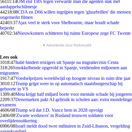
561
11:14
OM eist TBS tegen verwarde man die agenten stak met
aardappelschilmesje
442
18:08
CDA en D66 willen ingrijpen tegen 'gluurbrillen' die mensen
ongemerkt filmen
424
03:37
Ajax veel te sterk voor Shelbourne, maar houdt schade
beperkt
407
02:34
Nieuwkomers schitteren bij ruime Europese zege FC Twente
▼ Advertentie door Refinery89
Lees ook
10
18:47
Italië hindert reizigers uit Spanje na migratiecrisis Ceuta
3
18:26
Smokkelbende opgerold in Spanje, verdienden miljoenen aan
migranten
19
17:47
Voedselprijzen wereldwijd op hoogste niveau in ruim drie jaar
30
10:12
Trump grijpt weer in op automatisch staatsburgerschap bij
geboorte in VS
13
09:40
Meta krijgt half miljard boete voor mentale schade bij jongeren
22
09:37
Denemarken pakt AI-gebruik in scholen aan: extra mondelinge
examens
46
06/08
Trump wil dat J.D. Vance hem in 2028 opvolgt
24
06/08
'Zwarte weduwes' in Rusland trouwen soldaten voor
overlijdensuitkering
69
06/08
Israël meldt dood twee militairen in Zuid-Libanon, vergelding
aangekondigd