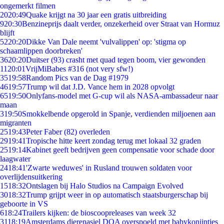
ongemerkt filmen
20
20:49
Quake krijgt na 30 jaar een gratis uitbreiding
9
20:30
Benzineprijs daalt verder, onzekerheid over Straat van Hormuz
blijft
52
20:20
Dikke Van Dale neemt 'vulvalippen' op: 'stigma op
schaamlippen doorbreken'
36
20:20
Duitser (93) crasht met quad tegen boom, vier gewonden
11
20:01
VrijMiBabes #316 (not very sfw!)
35
19:58
Random Pics van de Dag #1979
46
19:57
Trump wil dat J.D. Vance hem in 2028 opvolgt
65
19:50
Onlyfans-model met G-cup wil als NASA-ambassadeur naar
maan
3
19:50
Smokkelbende opgerold in Spanje, verdienden miljoenen aan
migranten
25
19:43
Peter Faber (82) overleden
29
19:41
Tropische hitte keert zondag terug met lokaal 32 graden
25
19:14
Kabinet geeft bedrijven geen compensatie voor schade door
laagwater
24
18:41
'Zwarte weduwes' in Rusland trouwen soldaten voor
overlijdensuitkering
15
18:32
Ontslagen bij Halo Studios na Campaign Evolved
30
18:32
Trump grijpt weer in op automatisch staatsburgerschap bij
geboorte in VS
6
18:24
Trailers kijken: de bioscoopreleases van week 32
31
18:19
Amsterdams dierenasiel DOA overspoeld met babykonijntjes