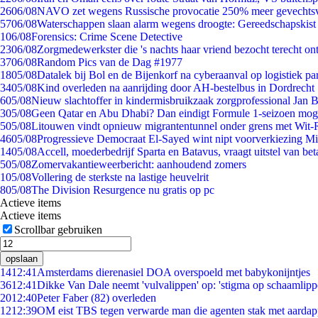
26
06/08
NAVO zet wegens Russische provocatie 250% meer gevechtsvl
57
06/08
Waterschappen slaan alarm wegens droogte: Gereedschapskist
1
06/08
Forensics: Crime Scene Detective
23
06/08
Zorgmedewerkster die 's nachts haar vriend bezocht terecht on
37
06/08
Random Pics van de Dag #1977
18
05/08
Datalek bij Bol en de Bijenkorf na cyberaanval op logistiek pa
34
05/08
Kind overleden na aanrijding door AH-bestelbus in Dordrecht
6
05/08
Nieuw slachtoffer in kindermisbruikzaak zorgprofessional Jan B
3
05/08
Geen Qatar en Abu Dhabi? Dan eindigt Formule 1-seizoen moge
5
05/08
Litouwen vindt opnieuw migrantentunnel onder grens met Wit-
46
05/08
Progressieve Democraat El-Sayed wint nipt voorverkiezing M
14
05/08
Accell, moederbedrijf Sparta en Batavus, vraagt uitstel van bet
5
05/08
Zomervakantieweerbericht: aanhoudend zomers
1
05/08
Vollering de sterkste na lastige heuvelrit
8
05/08
The Division Resurgence nu gratis op pc
Actieve items
Actieve items
Scrollbar gebruiken
opslaan
14
12:41
Amsterdams dierenasiel DOA overspoeld met babykonijntjes
36
12:41
Dikke Van Dale neemt 'vulvalippen' op: 'stigma op schaamlip
20
12:40
Peter Faber (82) overleden
12
12:39
OM eist TBS tegen verwarde man die agenten stak met aardap