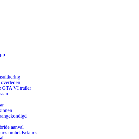
app
suitkering
d overleden
e GTA VI trailer
maan
ar
binnen
g aangekondigd
bride aanval
duurzaamheidsclaims
el