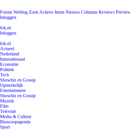
Forum
Weblog
Zoek
Actieve Items
Nieuws
Columns
Reviews
Previe
Inloggen
fok.nl
Inloggen
fok.nl
Actueel
Nederland
Internationaal
Economie
Politiek
Tech
Showbiz en Gossip
Opmerkelijk
Entertainment
Showbiz en Gossip
Muziek
Film
Televisie
Media & Cultuur
Bioscoopagenda
Sport