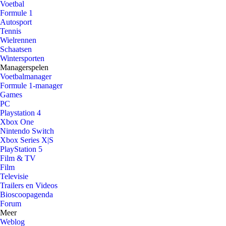
Voetbal
Formule 1
Autosport
Tennis
Wielrennen
Schaatsen
Wintersporten
Managerspelen
Voetbalmanager
Formule 1-manager
Games
PC
Playstation 4
Xbox One
Nintendo Switch
Xbox Series X|S
PlayStation 5
Film & TV
Film
Televisie
Trailers en Videos
Bioscoopagenda
Forum
Meer
Weblog