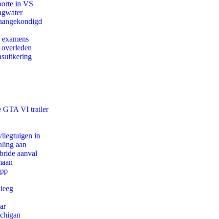
oorte in VS
agwater
g aangekondigd
e examens
d overleden
suitkering
e GTA VI trailer
iegtuigen in
aling aan
bride aanval
maan
app
 leeg
ar
ichigan