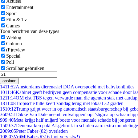
Actueel
Entertainment
Sport
Film & Tv
Games
Toon berichten van deze types
Weblog
Column
(P)review
Special
Poll
Scrollbar gebruiken
opslaan
14
11:52
Amsterdams dierenasiel DOA overspoeld met babykonijntjes
10
11:46
Kabinet geeft bedrijven geen compensatie voor schade door la
12
11:14
OM eist TBS tegen verwarde man die agenten stak met aardap
18
11:08
Tropische hitte keert zondag terug met lokaal 32 graden
15
10:12
Trump grijpt weer in op automatisch staatsburgerschap bij geb
36
09:51
Dikke Van Dale neemt 'vulvalippen' op: 'stigma op schaamlip
9
09:40
Meta krijgt half miljard boete voor mentale schade bij jongeren
15
09:37
Denemarken pakt AI-gebruik in scholen aan: extra mondeling
20
09:05
Peter Faber (82) overleden
1
08:03
VrijMiBabes #316 (not very sfw!)