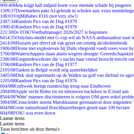
9
09:40
Meta krijgt half miljard boete voor mentale schade bij jongeren
15
09:37
Denemarken pakt AI-gebruik in scholen aan: extra mondeling
1
08:03
VrijMiBabes #316 (not very sfw!)
23
07:34
Random Pics van de Dag #1979
19
00:45
Random Pics van de Dag #1978
2
21:30
De FOK!Voetbalmanager 2026/2027 is begonnen
64
14:35
Onlyfans-model met G-cup wil als NASA-ambassadeur naar 
24
14:09
Huisarts per direct uit vak gezet om ernstig alcoholmisbruik
19
06/08
Drone met explosieven bij Duits vliegveld voedt vrees voor hy
57
06/08
Waterschappen slaan alarm wegens droogte: Gereedschapskist
23
06/08
Zorgmedewerkster die 's nachts haar vriend bezocht terecht on
37
06/08
Random Pics van de Dag #1977
21
05/08
Tanken in België wordt nóg aantrekkelijker
34
05/08
Dirk sluit supermarkt op de Wallen na golf van diefstal en agre
12
05/08
Random Pics van de Dag #1976
6
04/08
Kraftwerk brengt ruimteschip terug naar Eindhoven
20
04/08
Apple vecht Britse eis tot inbouwen backdoor in iCloud aan
85
04/08
'Witte' mannen discrimineren is volgens OM geen enkel probl
30
04/08
Ceuta-leider noemt Marokkaanse grensaanval door migranten 
6
04/08
Grote natuurbrand Boschhuizerbergen groeit naar 100 hectare
6
04/08
FOK! was even down
Laatste items
Laatste items
Toon berichten uit deze thema's