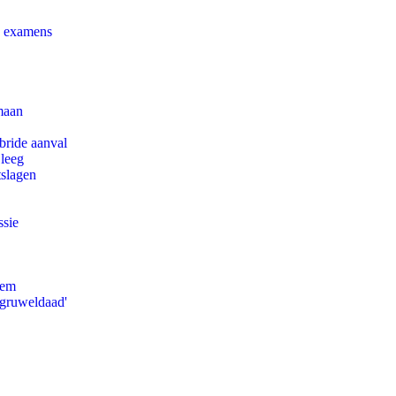
e examens
maan
bride aanval
 leeg
tslagen
ssie
eem
'gruweldaad'