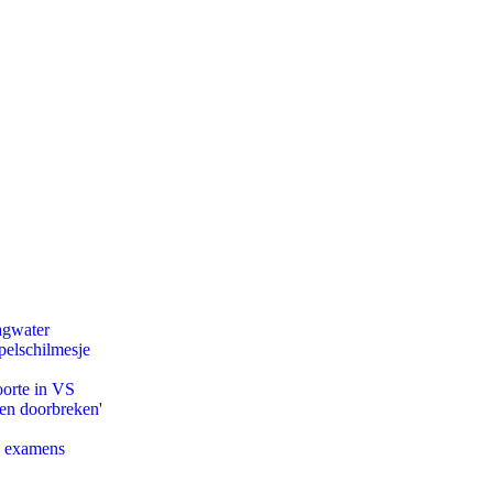
agwater
pelschilmesje
oorte in VS
pen doorbreken'
e examens