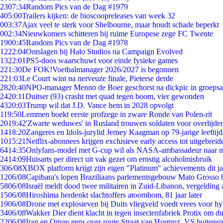
23
07:34
Random Pics van de Dag #1979
4
05:00
Trailers kijken: de bioscoopreleases van week 32
0
03:37
Ajax veel te sterk voor Shelbourne, maar houdt schade beperkt
0
02:34
Nieuwkomers schitteren bij ruime Europese zege FC Twente
19
00:45
Random Pics van de Dag #1978
12
22:04
Ontslagen bij Halo Studios na Campaign Evolved
13
22:01
PS5-doos waarschuwt voor einde fysieke games
2
21:30
De FOK!Voetbalmanager 2026/2027 is begonnen
2
21:03
Le Court wint na nerveuze finale, Pieterse derde
28
20:40
NPO-manager Menno de Boer geschorst na dickpic in groeps
24
20:11
Duitser (93) crasht met quad tegen boom, vier gewonden
43
20:03
Trump wil dat J.D. Vance hem in 2028 opvolgt
1
19:50
Lemmen boekt eerste profzege in zware Ronde van Polen-rit
20
19:42
'Zwarte weduwes' in Rusland trouwen soldaten voor overlijden
14
18:20
Zangeres en Idols-jurylid Jerney Kaagman op 79-jarige leeftij
10
15:21
Netflix-abonnees krijgen exclusieve early access tot uitgebreid
64
14:35
Onlyfans-model met G-cup wil als NASA-ambassadeur naar 
24
14:09
Huisarts per direct uit vak gezet om ernstig alcoholmisbruik
3
06/08
XBOX platform krijgt zijn eigen "Platinum" achievements dit ja
12
06/08
Capibara's lopen Braziliaans parlementsgebouw Mato Grosso 
58
06/08
Israël meldt dood twee militairen in Zuid-Libanon, vergeldin
15
06/08
Hiroshima herdenkt slachtoffers atoombom, 81 jaar later
19
06/08
Drone met explosieven bij Duits vliegveld voedt vrees voor hy
34
06/08
Wakker Dier dient klacht in tegen insectenfabriek Protix om 
22
06/08
Iran en Oman eens over route Straat van Hormuz, VS buitensp