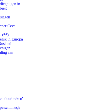
iegtuigen in
 leeg
tslagen
rtner Ceva
. (66)
lijk in Europa
Rusland
ichigan
aling aan
pen doorbreken'
pelschilmesje