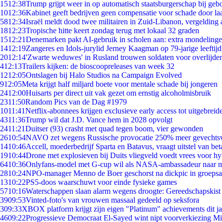
15
12:38
Trump grijpt weer in op automatisch staatsburgerschap bij geb
10
12:36
Kabinet geeft bedrijven geen compensatie voor schade door la
58
12:34
Israël meldt dood twee militairen in Zuid-Libanon, vergeldin
18
12:23
Tropische hitte keert zondag terug met lokaal 32 graden
15
12:21
Denemarken pakt AI-gebruik in scholen aan: extra mondeling
14
12:19
Zangeres en Idols-jurylid Jerney Kaagman op 79-jarige leeftij
20
12:14
'Zwarte weduwes' in Rusland trouwen soldaten voor overlijden
4
12:13
Trailers kijken: de bioscoopreleases van week 32
12
12:05
Ontslagen bij Halo Studios na Campaign Evolved
9
12:05
Meta krijgt half miljard boete voor mentale schade bij jongeren
24
12:00
Huisarts per direct uit vak gezet om ernstig alcoholmisbruik
23
11:50
Random Pics van de Dag #1979
10
11:41
Netflix-abonnees krijgen exclusieve early access tot uitgebreid
43
11:36
Trump wil dat J.D. Vance hem in 2028 opvolgt
24
11:21
Duitser (93) crasht met quad tegen boom, vier gewonden
26
10:54
NAVO zet wegens Russische provocatie 250% meer gevechtsvl
14
10:46
Accell, moederbedrijf Sparta en Batavus, vraagt uitstel van bet
19
10:44
Drone met explosieven bij Duits vliegveld voedt vrees voor hy
64
10:36
Onlyfans-model met G-cup wil als NASA-ambassadeur naar 
28
10:24
NPO-manager Menno de Boer geschorst na dickpic in groeps
13
10:22
PS5-doos waarschuwt voor einde fysieke games
57
10:16
Waterschappen slaan alarm wegens droogte: Gereedschapskist
39
09:53
Vinted-foto's van vrouwen massaal gedeeld op seksfora
3
09:33
XBOX platform krijgt zijn eigen "Platinum" achievements dit ja
46
09:22
Progressieve Democraat El-Sayed wint nipt voorverkiezing M