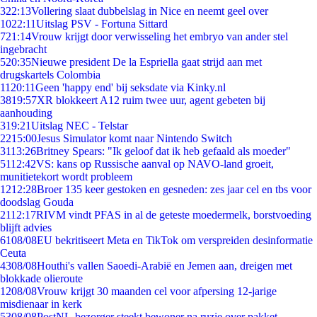
3
22:13
Vollering slaat dubbelslag in Nice en neemt geel over
10
22:11
Uitslag PSV - Fortuna Sittard
7
21:14
Vrouw krijgt door verwisseling het embryo van ander stel
ingebracht
5
20:35
Nieuwe president De la Espriella gaat strijd aan met
drugskartels Colombia
11
20:11
Geen 'happy end' bij seksdate via Kinky.nl
38
19:57
XR blokkeert A12 ruim twee uur, agent gebeten bij
aanhouding
3
19:21
Uitslag NEC - Telstar
22
15:00
Jesus Simulator komt naar Nintendo Switch
31
13:26
Britney Spears: "Ik geloof dat ik heb gefaald als moeder"
51
12:42
VS: kans op Russische aanval op NAVO-land groeit,
munitietekort wordt probleem
12
12:28
Broer 135 keer gestoken en gesneden: zes jaar cel en tbs voor
doodslag Gouda
21
12:17
RIVM vindt PFAS in al de geteste moedermelk, borstvoeding
blijft advies
61
08/08
EU bekritiseert Meta en TikTok om verspreiden desinformatie
Ceuta
43
08/08
Houthi's vallen Saoedi-Arabië en Jemen aan, dreigen met
blokkade olieroute
12
08/08
Vrouw krijgt 30 maanden cel voor afpersing 12-jarige
misdienaar in kerk
53
08/08
PostNL-bezorger steekt bewoner na ruzie over pakket