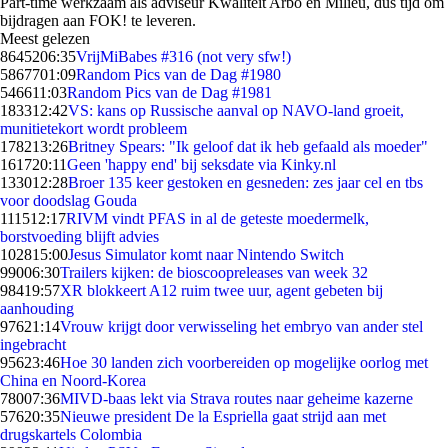
Part-time werkzaam als adviseur Kwaliteit Arbo en Milieu, dus tijd om
bijdragen aan FOK! te leveren.
Meest gelezen
86452
06:35
VrijMiBabes #316 (not very sfw!)
58677
01:09
Random Pics van de Dag #1980
5466
11:03
Random Pics van de Dag #1981
1833
12:42
VS: kans op Russische aanval op NAVO-land groeit,
munitietekort wordt probleem
1782
13:26
Britney Spears: "Ik geloof dat ik heb gefaald als moeder"
1617
20:11
Geen 'happy end' bij seksdate via Kinky.nl
1330
12:28
Broer 135 keer gestoken en gesneden: zes jaar cel en tbs
voor doodslag Gouda
1115
12:17
RIVM vindt PFAS in al de geteste moedermelk,
borstvoeding blijft advies
1028
15:00
Jesus Simulator komt naar Nintendo Switch
990
06:30
Trailers kijken: de bioscoopreleases van week 32
984
19:57
XR blokkeert A12 ruim twee uur, agent gebeten bij
aanhouding
976
21:14
Vrouw krijgt door verwisseling het embryo van ander stel
ingebracht
956
23:46
Hoe 30 landen zich voorbereiden op mogelijke oorlog met
China en Noord-Korea
780
07:36
MIVD-baas lekt via Strava routes naar geheime kazerne
576
20:35
Nieuwe president De la Espriella gaat strijd aan met
drugskartels Colombia