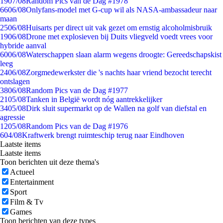
19
07/08
Random Pics van de Dag #1978
66
06/08
Onlyfans-model met G-cup wil als NASA-ambassadeur naar
maan
25
06/08
Huisarts per direct uit vak gezet om ernstig alcoholmisbruik
19
06/08
Drone met explosieven bij Duits vliegveld voedt vrees voor
hybride aanval
60
06/08
Waterschappen slaan alarm wegens droogte: Gereedschapskist
leeg
24
06/08
Zorgmedewerkster die 's nachts haar vriend bezocht terecht
ontslagen
38
06/08
Random Pics van de Dag #1977
21
05/08
Tanken in België wordt nóg aantrekkelijker
34
05/08
Dirk sluit supermarkt op de Wallen na golf van diefstal en
agressie
12
05/08
Random Pics van de Dag #1976
6
04/08
Kraftwerk brengt ruimteschip terug naar Eindhoven
Laatste items
Laatste items
Toon berichten uit deze thema's
Actueel
Entertainment
Sport
Film & Tv
Games
Toon berichten van deze types