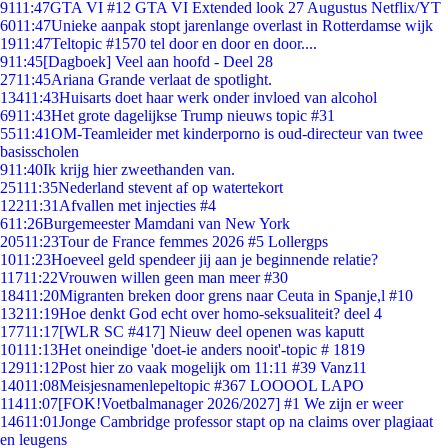
91
11:47
GTA VI #12 GTA VI Extended look 27 Augustus Netflix/YT
60
11:47
Unieke aanpak stopt jarenlange overlast in Rotterdamse wijk
19
11:47
Teltopic #1570 tel door en door en door....
9
11:45
[Dagboek] Veel aan hoofd - Deel 28
27
11:45
Ariana Grande verlaat de spotlight.
134
11:43
Huisarts doet haar werk onder invloed van alcohol
69
11:43
Het grote dagelijkse Trump nieuws topic #31
55
11:41
OM-Teamleider met kinderporno is oud-directeur van twee
basisscholen
9
11:40
Ik krijg hier zweethanden van.
251
11:35
Nederland stevent af op watertekort
122
11:31
Afvallen met injecties #4
6
11:26
Burgemeester Mamdani van New York
205
11:23
Tour de France femmes 2026 #5 Lollergps
10
11:23
Hoeveel geld spendeer jij aan je beginnende relatie?
117
11:22
Vrouwen willen geen man meer #30
184
11:20
Migranten breken door grens naar Ceuta in Spanje,l #10
132
11:19
Hoe denkt God echt over homo-seksualiteit? deel 4
177
11:17
[WLR SC #417] Nieuw deel openen was kaputt
101
11:13
Het oneindige 'doet-ie anders nooit'-topic # 1819
129
11:12
Post hier zo vaak mogelijk om 11:11 #39 Vanz11
140
11:08
Meisjesnamenlepeltopic #367 LOOOOL LAPO
114
11:07
[FOK!Voetbalmanager 2026/2027] #1 We zijn er weer
146
11:01
Jonge Cambridge professor stapt op na claims over plagiaat
en leugens