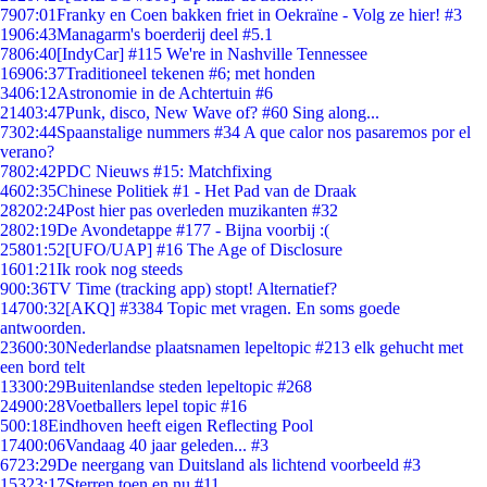
79
07:01
Franky en Coen bakken friet in Oekraïne - Volg ze hier! #3
19
06:43
Managarm's boerderij deel #5.1
78
06:40
[IndyCar] #115 We're in Nashville Tennessee
169
06:37
Traditioneel tekenen #6; met honden
34
06:12
Astronomie in de Achtertuin #6
214
03:47
Punk, disco, New Wave of? #60 Sing along...
73
02:44
Spaanstalige nummers #34 A que calor nos pasaremos por el
verano?
78
02:42
PDC Nieuws #15: Matchfixing
46
02:35
Chinese Politiek #1 - Het Pad van de Draak
282
02:24
Post hier pas overleden muzikanten #32
28
02:19
De Avondetappe #177 - Bijna voorbij :(
258
01:52
[UFO/UAP] #16 The Age of Disclosure
16
01:21
Ik rook nog steeds
9
00:36
TV Time (tracking app) stopt! Alternatief?
147
00:32
[AKQ] #3384 Topic met vragen. En soms goede
antwoorden.
236
00:30
Nederlandse plaatsnamen lepeltopic #213 elk gehucht met
een bord telt
133
00:29
Buitenlandse steden lepeltopic #268
249
00:28
Voetballers lepel topic #16
5
00:18
Eindhoven heeft eigen Reflecting Pool
174
00:06
Vandaag 40 jaar geleden... #3
67
23:29
De neergang van Duitsland als lichtend voorbeeld #3
153
23:17
Sterren toen en nu #11