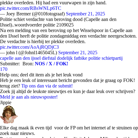
plekke overleden. Hij had een vuurwapen in zijn hand.
pic.twitter.com/RBsWNLp6TC
— Joey Bremer (@010fotograaf)
September 21, 2025
Politie schiet verdachte van beroving dood (Capelle aan den
IJssel)..woordvoerder politie 2109025
Na een melding van een beroving op het Wisselspoor in Capelle aan
den IJssel heeft de politie zondagmiddag een verdachte neergeschoten.
De verdachte is hierbij ter plekke overleden.
pic.twitter.com/AoAjRQDjC3
— john l (@Johnl1465045L)
September 21, 2025
capelle aan den ijssel
diefstal
dodelijk
fatbike
politie
schietpartij
Submitter:
Bron:
NOS / X / FOK!
170
Help ons; deel dit item als je het leuk vond
Heb je een leuk of interessant bericht gevonden dat je graag op FOK!
terug ziet?
Tip ons dan via de submit!
Zoek jij altijd de leukste nieuwtjes en kun je daar leuk over schrijven?
Meld je aan als nieuwsposter!
Jippie
Elke dag maak ik even tijd voor de FP om het internet af te struinen op
zoek naar nieuws.