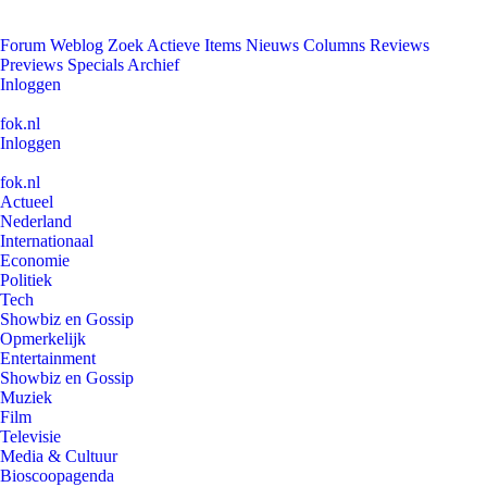
Forum
Weblog
Zoek
Actieve Items
Nieuws
Columns
Reviews
Previews
Specials
Archief
Inloggen
fok.nl
Inloggen
fok.nl
Actueel
Nederland
Internationaal
Economie
Politiek
Tech
Showbiz en Gossip
Opmerkelijk
Entertainment
Showbiz en Gossip
Muziek
Film
Televisie
Media & Cultuur
Bioscoopagenda