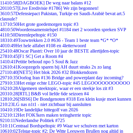
114
10:58
[DAGBOEK] De weg naar balans #12
201
10:57
[Live Eredivisie #1786] We zijn begonnen!
36
10:57
Defensiepact Pakistan, Turkije en Saudi-Arabië bevat art.5
clausule?
137
10:50
Het grote goedemorgen topic #3
48
10:50
Woordensamenstelspel #1184 met 2 woorden spreken SVP
41
10:50
Dierenlepeltopic #150
183
10:49
Touwtrekken 2.0 #636 - Team 1 beste team *G* *O*
40
10:49
Het hele alfabet #108 en 4letterwoord
254
10:48
Oscar Piastri: Over 10 jaar de BESTE allertijden-topic
278
10:45
[F1 SC] Get a Room #4
14
10:41
Petitie behoud npo 5 Soul & Jazz
126
10:41
Koopzegels sparen bij AH duurt straks 2x zo lang
271
10:40
[NET5] Het blok 2026 #32 Blokkendozen
297
10:35
Oorlog Iran #136 Bridge and powerplant day incoming?
279
10:33
Het enige echte LEGO-topic #45 LEGOOOOOOOOOOO
162
10:28
Algemeen steektopic, waar er een steekje los zit #3
203
10:28
[RTL] B&B vol liefde 6de seizoen #4
128
10:26
[SBS6] De Bondgenoten #318 Een klein kusje moet kunnen
2
10:23
LG nas n1t1 - niet zichtbaar bij aansluiten
104
10:19
De landelijke hittegolf van 2026
232
10:12
Het FOK!kers maken teringherrie topic
92
10:11
Nederlandse Politiek #725
5
10:11
Centraal Bordspeltopic #9 Waar we schuiven met karton
106
10:02
Telstar-topic #2: De Witte Leeuwen Brullen nog altijd in