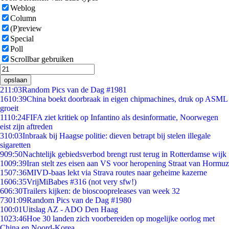
Weblog
Column
(P)review
Special
Poll
Scrollbar gebruiken
opslaan
2
11:03
Random Pics van de Dag #1981
16
10:39
China boekt doorbraak in eigen chipmachines, druk op ASML
groeit
11
10:24
FIFA ziet kritiek op Infantino als desinformatie, Noorwegen
eist zijn aftreden
3
10:03
Inbraak bij Haagse politie: dieven betrapt bij stelen illegale
sigaretten
9
09:50
Nachtelijk gebiedsverbod brengt rust terug in Rotterdamse wijk
10
09:39
Iran stelt zes eisen aan VS voor heropening Straat van Hormuz
15
07:36
MIVD-baas lekt via Strava routes naar geheime kazerne
16
06:35
VrijMiBabes #316 (not very sfw!)
6
06:30
Trailers kijken: de bioscoopreleases van week 32
73
01:09
Random Pics van de Dag #1980
1
00:01
Uitslag AZ - ADO Den Haag
10
23:46
Hoe 30 landen zich voorbereiden op mogelijke oorlog met
China en Noord-Korea