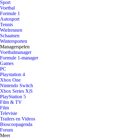
Sport
Voetbal
Formule 1
Autosport
Tennis
Wielrennen
Schaatsen
Wintersporten
Managerspelen
Voetbalmanager
Formule 1-manager
Games
PC
Playstation 4
Xbox One
Nintendo Switch
Xbox Series X|S
PlayStation 5
Film & TV
Film
Televisie
Trailers en Videos
Bioscoopagenda
Forum
Meer