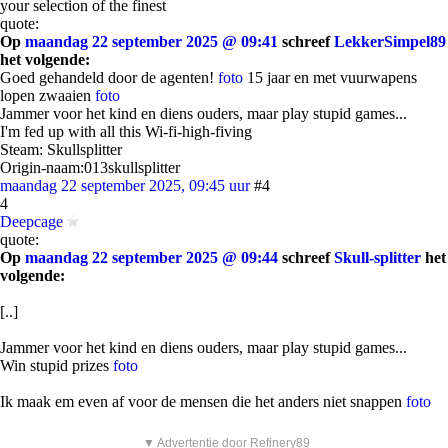
your selection of the finest
quote:
Op
maandag 22 september 2025 @ 09:41
schreef
LekkerSimpel89
het volgende:
Goed gehandeld door de agenten!
foto
15 jaar en met vuurwapens
lopen zwaaien
foto
Jammer voor het kind en diens ouders, maar play stupid games...
I'm fed up with all this Wi-fi-high-fiving
Steam: Skullsplitter
Origin-naam:013skullsplitter
maandag 22 september 2025, 09:45 uur
#4
4
Deepcage
quote:
Op
maandag 22 september 2025 @ 09:44
schreef
Skull-splitter
het
volgende:
[..]
Jammer voor het kind en diens ouders, maar play stupid games...
Win stupid prizes
foto
Ik maak em even af voor de mensen die het anders niet snappen
foto
▼ Advertentie door Refinery89