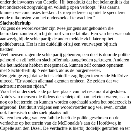
onder de inwoners van Capelle. Hij benadrukt dat het belangrijk is dat
het onderzoek zorgvuldig en volledig open verloopt. "Pas daarna
kunnen we conclusies trekken. Ik roep iedereen op niet te speculeren
en de uitkomsten van het onderzoek af te wachten."
Slachtofferhulp
Volgens de woordvoerder zijn twee jongens aangehouden die
betrokken zouden zijn bij de roof van de fatbike. Een van hen was ook
aanwezig bij de schietpartij; de ander meldde zich later op het
politiebureau. Het is niet duidelijk of zij een vuurwapen bij zich
hadden.
Veel mensen zagen de schietpartij gebeuren; een deel is door de politie
gehoord en zij hebben slachtofferhulp aangeboden gekregen. Anderen
die het incident hebben meegemaakt, kunnen zelf contact opnemen
met Slachtofferhulp Nederland, aldus de burgemeester.
Een getuige zegt dat ze het slachtoffer zag liggen toen ze de McDrive
uitreed. "Er stonden allemaal agenten omheen. Ze zeiden dat we
achteruit moesten rijden."
Voor het onderzoek is de parkeerplaats van het restaurant afgesloten.
Auto's van mensen die tijdens de schietpartij aan het eten waren, staan
nog op het terrein en kunnen worden opgehaald zodra het onderzoek is
afgerond. Dat duurt volgens een woordvoerder nog wel even, omdat
ook forensisch onderzoek plaatsvindt.
Na een beroving van een fatbike heeft de politie geschoten op de
verdachte op het terrein van de McDonalds’s aan de Hoofdweg in
Capelle aan den IJssel. De verdachte is hierbij dodelijk getroffen en ter