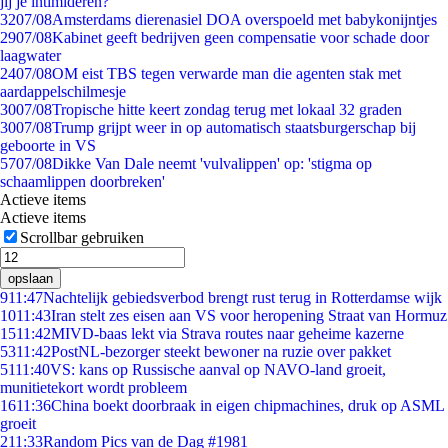
jij je intimideren?
32
07/08
Amsterdams dierenasiel DOA overspoeld met babykonijntjes
29
07/08
Kabinet geeft bedrijven geen compensatie voor schade door
laagwater
24
07/08
OM eist TBS tegen verwarde man die agenten stak met
aardappelschilmesje
30
07/08
Tropische hitte keert zondag terug met lokaal 32 graden
30
07/08
Trump grijpt weer in op automatisch staatsburgerschap bij
geboorte in VS
57
07/08
Dikke Van Dale neemt 'vulvalippen' op: 'stigma op
schaamlippen doorbreken'
Actieve items
Actieve items
Scrollbar gebruiken
opslaan
9
11:47
Nachtelijk gebiedsverbod brengt rust terug in Rotterdamse wijk
10
11:43
Iran stelt zes eisen aan VS voor heropening Straat van Hormuz
15
11:42
MIVD-baas lekt via Strava routes naar geheime kazerne
53
11:42
PostNL-bezorger steekt bewoner na ruzie over pakket
51
11:40
VS: kans op Russische aanval op NAVO-land groeit,
munitietekort wordt probleem
16
11:36
China boekt doorbraak in eigen chipmachines, druk op ASML
groeit
2
11:33
Random Pics van de Dag #1981