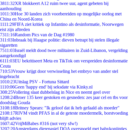
38
11:32
XR blokkeert A12 ruim twee uur, agent gebeten bij
aanhouding
10
11:30
Hoe 30 landen zich voorbereiden op mogelijke oorlog met
China en Noord-Korea
11
11:29
FIFA ziet kritiek op Infantino als desinformatie, Noorwegen
eist zijn aftreden
73
11:16
Random Pics van de Dag #1980
3
11:03
Inbraak bij Haagse politie: dieven betrapt bij stelen illegale
sigaretten
75
11:03
Israël meldt dood twee militairen in Zuid-Libanon, vergelding
aangekondigd
61
11:03
EU bekritiseert Meta en TikTok om verspreiden desinformatie
Ceuta
7
10:53
Vrouw krijgt door verwisseling het embryo van ander stel
ingebracht
10
10:23
Uitslag PSV - Fortuna Sittard
11
10:06
Geen 'happy end' bij seksdate via Kinky.nl
3
08:25
Vollering slaat dubbelslag in Nice en neemt geel over
12
08:24
Broer 135 keer gestoken en gesneden: zes jaar cel en tbs voor
doodslag Gouda
31
08:18
Britney Spears: "Ik geloof dat ik heb gefaald als moeder"
21
08:17
RIVM vindt PFAS in al de geteste moedermelk, borstvoeding
blijft advies
16
07:42
VrijMiBabes #316 (not very sfw!)
32
07:20
Amsterdams dierenasiel DOA overspoeld met babykonijntjes