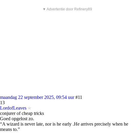
▼ Advertentie door Refinery89
maandag 22 september 2025, 09:54 uur
#11
13
LordofLeaves
conjurer of cheap tricks
Goed opgelost zo.
“A wizard is never late, nor is he early .He arrives precisely when he
means to.”