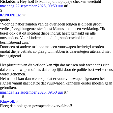
RickoKun:
Hey hoi! Ik kom bij dit topiqueje checken weetjuh!
maandag 22 september 2025, 09:50 uur
#6
5
#ANONIEM
quote:
"Voor de nabestaanden van de overleden jongen is dit een groot
verlies," zegt burgemeester Joost Manusama in een verklaring. "Ik
besef ook dat dit incident diepe indruk heeft gemaakt op alle
omstanders. Voor kinderen kan dit bijzonder schokkend en
beangstigend zijn."
Door een of andere malloot met een vuurwapen bedreigd worden
omdat die je vetfiets zo graag wil hebben is daarentegen uiteraard niet
beangstigend.
Het pluspunt van dit verloop kan zijn dat mensen ook weer eens zien
dat een vuurwapen of iets dat er op lijkt door de politie best wel serieus
wordt genomen.
Het nadeel kan dan weer zijn dat er voor vuurwapeneigenaren het
signaal vanuit gaat dat ze dat vuurwapen kennelijk eerder moeten gaan
gebruiken.
maandag 22 september 2025, 09:50 uur
#7
18
Klapvolk
Pleeg dan ook geen gewapende overval/roof!