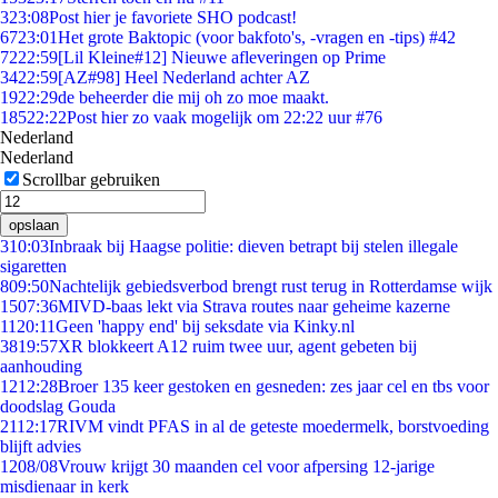
3
23:08
Post hier je favoriete SHO podcast!
67
23:01
Het grote Baktopic (voor bakfoto's, -vragen en -tips) #42
72
22:59
[Lil Kleine#12] Nieuwe afleveringen op Prime
34
22:59
[AZ#98] Heel Nederland achter AZ
19
22:29
de beheerder die mij oh zo moe maakt.
185
22:22
Post hier zo vaak mogelijk om 22:22 uur #76
Nederland
Nederland
Scrollbar gebruiken
opslaan
3
10:03
Inbraak bij Haagse politie: dieven betrapt bij stelen illegale
sigaretten
8
09:50
Nachtelijk gebiedsverbod brengt rust terug in Rotterdamse wijk
15
07:36
MIVD-baas lekt via Strava routes naar geheime kazerne
11
20:11
Geen 'happy end' bij seksdate via Kinky.nl
38
19:57
XR blokkeert A12 ruim twee uur, agent gebeten bij
aanhouding
12
12:28
Broer 135 keer gestoken en gesneden: zes jaar cel en tbs voor
doodslag Gouda
21
12:17
RIVM vindt PFAS in al de geteste moedermelk, borstvoeding
blijft advies
12
08/08
Vrouw krijgt 30 maanden cel voor afpersing 12-jarige
misdienaar in kerk