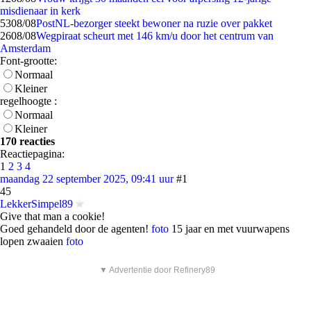
misdienaar in kerk
53
08/08
PostNL-bezorger steekt bewoner na ruzie over pakket
26
08/08
Wegpiraat scheurt met 146 km/u door het centrum van
Amsterdam
Font-grootte:
Normaal
Kleiner
regelhoogte :
Normaal
Kleiner
170 reacties
Reactiepagina:
1
2
3
4
maandag 22 september 2025, 09:41 uur
#1
45
LekkerSimpel89
Give that man a cookie!
Goed gehandeld door de agenten!
foto
15 jaar en met vuurwapens
lopen zwaaien
foto
▼ Advertentie door Refinery89