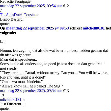
Redactie Frontpage
maandag 22 september 2025, 09:54 uur
#12
7
TheStigsDutchCousin
Brabo Bastard
quote:
Op
maandag 22 september 2025 @ 09:53
schreef
mitchelll0181
het
volgende:
[..]
Nouuu, iets zegt mij dat als die wat beter hun best hadden gedaan dat
dit niet was gebeurd.
Maar dat is speculeren..
Soms kan je als ouders nog zo goed je best doen en dan gebeurt dit
nog steeds.
"They are rage. Brutal, without mercy. But you.... You will be worse.
Rip and tear, until it is done!"
"Omae wa mou shindeiru."
"All we know is... he's called The Stig!"
maandag 22 september 2025, 09:54 uur
#13
19
mitchelll0181
Just Different ...
quote: