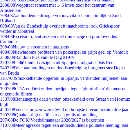
26
08/08
Wegpiraat scheurt met 146 km/u door het centrum van
Amsterdam
7
08/08
Aanhoudende droogte veroorzaakt scheuren in dijken Zuid-
Holland
0
08/08
Van de Zandschulp overleeft matchpoints, ook Griekspoor
verder in Montreal
1
08/08
Excelsior opent seizoen met ruime zege op promovendus
Cambuur
2
08/08
Nieuw te streamen in augustus
4
08/08
Niewiadoma profiteert van pokerspel en grijpt geel op Ventoux
35
08/08
Random Pics van de Dag #1979
27
07/08
Italië hindert reizigers uit Spanje na migratiecrisis Ceuta
24
07/08
Vier aanhoudingen na doodsbedreiging burgemeester Depla
van Breda
11
07/08
Smokkelbende opgerold in Spanje, verdienden miljoenen aan
migranten
39
07/08
CDA en D66 willen ingrijpen tegen 'gluurbrillen' die mensen
ongemerkt filmen
13
07/08
Benzineprijs daalt verder, onzekerheid over Straat van Hormuz
blijft
42
07/08
Voedselprijzen wereldwijd op hoogste niveau in ruim drie jaar
23
07/08
Quake krijgt na 30 jaar een gratis uitbreiding
2
07/08
De FOK!Voetbalmanager 2026/2027 is begonnen
71
07/08
Meer agressie tegen een andersluidende politieke mening, laat