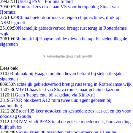
399
22:11
Uitslag PSV - Fortuna Sittard
395
09:39
Iran stelt zes eisen aan VS voor heropening Straat van
Hormuz
376
10:39
China boekt doorbraak in eigen chipmachines, druk op
ASML groeit
351
09:50
Nachtelijk gebiedsverbod brengt rust terug in Rotterdamse
wijk
296
10:03
Inbraak bij Haagse politie: dieven betrapt bij stelen illegale
sigaretten
▼ Advertentie door Refinery89
Lees ook
3
10:03
Inbraak bij Haagse politie: dieven betrapt bij stelen illegale
sigaretten
8
09:50
Nachtelijk gebiedsverbod brengt rust terug in Rotterdamse wijk
15
07:36
MIVD-baas lekt via Strava routes naar geheime kazerne
11
20:11
Geen 'happy end' bij seksdate via Kinky.nl
38
19:57
XR blokkeert A12 ruim twee uur, agent gebeten bij
aanhouding
12
12:28
Broer 135 keer gestoken en gesneden: zes jaar cel en tbs voor
doodslag Gouda
21
12:17
RIVM vindt PFAS in al de geteste moedermelk, borstvoeding
blijft advies
12
08/08
Vrouw krijgt 30 maanden cel voor afpersing 12-jarige