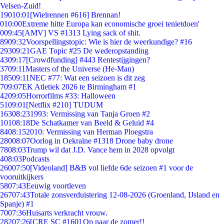
Velsen-Zuid!
190
10:01
[Wielrennen #616] Brennan!
0
10:00
Extreme hitte Europa kan economische groei tenietdoen'
0
09:45
[AMV] VS #1313 Lying sack of shit.
89
09:32
Voorspellingstopic: Wie is hier de weerkundige? #16
293
09:21
GAE Topic #25 De wederopstanding
43
09:17
[Crowdfunding] #443 Rentestijgingen?
37
09:11
Masters of the Universe (He-Man)
185
09:11
NEC #77: Wat een seizoen is dit zeg
7
09:07
EK Atletiek 2026 te Birmingham #1
42
09:05
Horrorfilms #33: Halloween
51
09:01
[Netflix #210] TUDUM
163
08:23
1993: Vermissing van Tanja Groen #2
101
08:18
De Schatkamer van Beeld & Geluid #4
84
08:15
2010: Vermissing van Herman Ploegstra
280
08:07
Oorlog in Oekraïne #1318 Drone baby drone
78
08:03
Trump wil dat J.D. Vance hem in 2028 opvolgt
4
08:03
Podcasts
260
07:50
[Videoland] B&B vol liefde 6de seizoen #1 voor de
vooruitkijkers
58
07:43
Eeuwig voortleven
267
07:43
Totale zonsverduistering 12-08-2026 (Groenland, IJsland en
Spanje) #1
70
07:36
Huisarts verkracht vrouw.
282
07:26
[CRE SC #160] Op naar de zomer!!