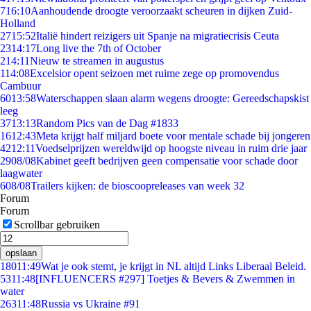
7
16:10
Aanhoudende droogte veroorzaakt scheuren in dijken Zuid-
Holland
27
15:52
Italië hindert reizigers uit Spanje na migratiecrisis Ceuta
23
14:17
Long live the 7th of October
2
14:11
Nieuw te streamen in augustus
1
14:08
Excelsior opent seizoen met ruime zege op promovendus
Cambuur
60
13:58
Waterschappen slaan alarm wegens droogte: Gereedschapskist
leeg
37
13:13
Random Pics van de Dag #1833
16
12:43
Meta krijgt half miljard boete voor mentale schade bij jongeren
42
12:11
Voedselprijzen wereldwijd op hoogste niveau in ruim drie jaar
29
08/08
Kabinet geeft bedrijven geen compensatie voor schade door
laagwater
6
08/08
Trailers kijken: de bioscoopreleases van week 32
Forum
Forum
Scrollbar gebruiken
opslaan
180
11:49
Wat je ook stemt, je krijgt in NL altijd Links Liberaal Beleid.
53
11:48
[INFLUENCERS #297] Toetjes & Bevers & Zwemmen in
water
263
11:48
Russia vs Ukraine #91