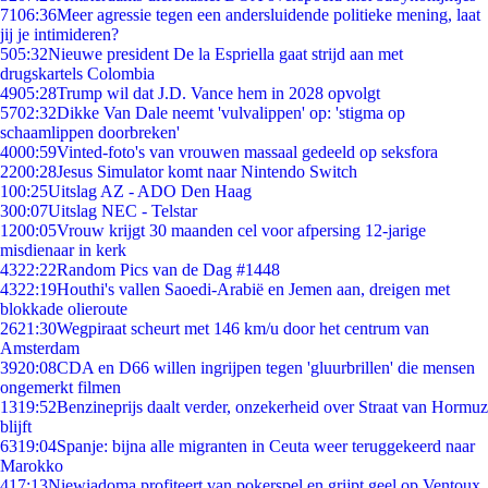
71
06:36
Meer agressie tegen een andersluidende politieke mening, laat
jij je intimideren?
5
05:32
Nieuwe president De la Espriella gaat strijd aan met
drugskartels Colombia
49
05:28
Trump wil dat J.D. Vance hem in 2028 opvolgt
57
02:32
Dikke Van Dale neemt 'vulvalippen' op: 'stigma op
schaamlippen doorbreken'
40
00:59
Vinted-foto's van vrouwen massaal gedeeld op seksfora
22
00:28
Jesus Simulator komt naar Nintendo Switch
1
00:25
Uitslag AZ - ADO Den Haag
3
00:07
Uitslag NEC - Telstar
12
00:05
Vrouw krijgt 30 maanden cel voor afpersing 12-jarige
misdienaar in kerk
43
22:22
Random Pics van de Dag #1448
43
22:19
Houthi's vallen Saoedi-Arabië en Jemen aan, dreigen met
blokkade olieroute
26
21:30
Wegpiraat scheurt met 146 km/u door het centrum van
Amsterdam
39
20:08
CDA en D66 willen ingrijpen tegen 'gluurbrillen' die mensen
ongemerkt filmen
13
19:52
Benzineprijs daalt verder, onzekerheid over Straat van Hormuz
blijft
63
19:04
Spanje: bijna alle migranten in Ceuta weer teruggekeerd naar
Marokko
4
17:13
Niewiadoma profiteert van pokerspel en grijpt geel op Ventoux