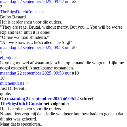
maandag 22 september 2025, 09:52 uur
#8
2
TheStigsDutchCousin
Brabo Bastard
Het is eerder sneu voor die ouders.
"They are rage. Brutal, without mercy. But you.... You will be worse.
Rip and tear, until it is done!"
"Omae wa mou shindeiru."
"All we know is... he's called The Stig!"
maandag 22 september 2025, 09:53 uur
#9
1
el_rojo
Ik vraag me wel af waarom je schiet op iemand die wegrent. Lijkt me
nogal excessief. Amerikaanse toestanden.
maandag 22 september 2025, 09:53 uur
#10
10
mitchelll0181
Just Different ...
quote:
Op
maandag 22 september 2025 @ 09:52
schreef
TheStigsDutchCousin
het volgende:
Het is eerder sneu voor die ouders.
Nouuu, iets zegt mij dat als die wat beter hun best hadden gedaan dat
dit niet was gebeurd.
Maar dat is speculeren..