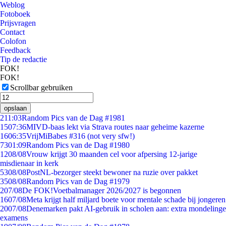
Weblog
Fotoboek
Prijsvragen
Contact
Colofon
Feedback
Tip de redactie
FOK!
FOK!
Scrollbar gebruiken
opslaan
2
11:03
Random Pics van de Dag #1981
15
07:36
MIVD-baas lekt via Strava routes naar geheime kazerne
16
06:35
VrijMiBabes #316 (not very sfw!)
73
01:09
Random Pics van de Dag #1980
12
08/08
Vrouw krijgt 30 maanden cel voor afpersing 12-jarige
misdienaar in kerk
53
08/08
PostNL-bezorger steekt bewoner na ruzie over pakket
35
08/08
Random Pics van de Dag #1979
2
07/08
De FOK!Voetbalmanager 2026/2027 is begonnen
16
07/08
Meta krijgt half miljard boete voor mentale schade bij jongeren
20
07/08
Denemarken pakt AI-gebruik in scholen aan: extra mondelinge
examens