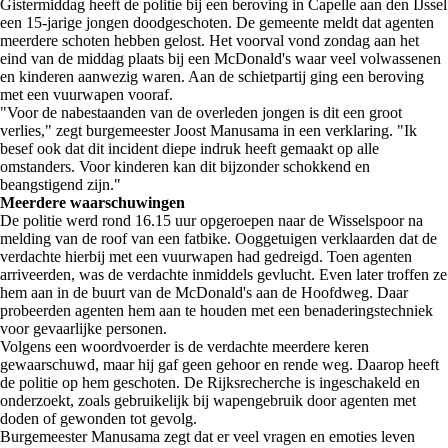
Gistermiddag heeft de politie bij een beroving in Capelle aan den IJssel
een 15-jarige jongen doodgeschoten. De gemeente meldt dat agenten
meerdere schoten hebben gelost. Het voorval vond zondag aan het
eind van de middag plaats bij een McDonald's waar veel volwassenen
en kinderen aanwezig waren. Aan de schietpartij ging een beroving
met een vuurwapen vooraf.
"Voor de nabestaanden van de overleden jongen is dit een groot
verlies," zegt burgemeester Joost Manusama in een verklaring. "Ik
besef ook dat dit incident diepe indruk heeft gemaakt op alle
omstanders. Voor kinderen kan dit bijzonder schokkend en
beangstigend zijn."
Meerdere waarschuwingen
De politie werd rond 16.15 uur opgeroepen naar de Wisselspoor na
melding van de roof van een fatbike. Ooggetuigen verklaarden dat de
verdachte hierbij met een vuurwapen had gedreigd. Toen agenten
arriveerden, was de verdachte inmiddels gevlucht. Even later troffen ze
hem aan in de buurt van de McDonald's aan de Hoofdweg. Daar
probeerden agenten hem aan te houden met een benaderingstechniek
voor gevaarlijke personen.
Volgens een woordvoerder is de verdachte meerdere keren
gewaarschuwd, maar hij gaf geen gehoor en rende weg. Daarop heeft
de politie op hem geschoten. De Rijksrecherche is ingeschakeld en
onderzoekt, zoals gebruikelijk bij wapengebruik door agenten met
doden of gewonden tot gevolg.
Burgemeester Manusama zegt dat er veel vragen en emoties leven