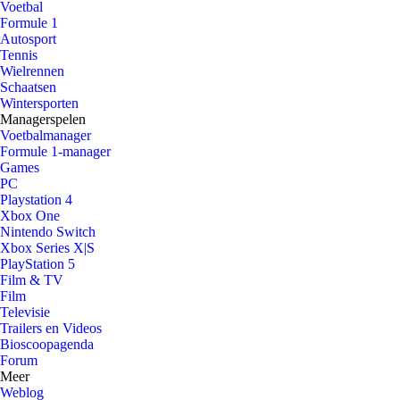
Voetbal
Formule 1
Autosport
Tennis
Wielrennen
Schaatsen
Wintersporten
Managerspelen
Voetbalmanager
Formule 1-manager
Games
PC
Playstation 4
Xbox One
Nintendo Switch
Xbox Series X|S
PlayStation 5
Film & TV
Film
Televisie
Trailers en Videos
Bioscoopagenda
Forum
Meer
Weblog