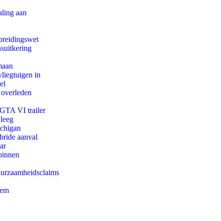
aling aan
preidingswet
suitkering
maan
iegtuigen in
el
 overleden
 GTA VI trailer
 leeg
ichigan
bride aanval
ar
binnen
duurzaamheidsclaims
eem