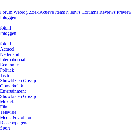
Forum
Weblog
Zoek
Actieve Items
Nieuws
Columns
Reviews
Previe
Inloggen
fok.nl
Inloggen
fok.nl
Actueel
Nederland
Internationaal
Economie
Politiek
Tech
Showbiz en Gossip
Opmerkelijk
Entertainment
Showbiz en Gossip
Muziek
Film
Televisie
Media & Cultuur
Bioscoopagenda
Sport