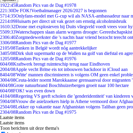
19
22:45
Random Pics van de Dag #1978
2
21:30
De FOK!Voetbalmanager 2026/2027 is begonnen
57
14:35
Onlyfans-model met G-cup wil als NASA-ambassadeur naar 
22
14:09
Huisarts per direct uit vak gezet om ernstig alcoholmisbruik
16
10:32
Drone met explosieven bij Duits vliegveld voedt vrees voor hy
55
09:33
Waterschappen slaan alarm wegens droogte: Gereedschapskist
23
06:40
Zorgmedewerkster die 's nachts haar vriend bezocht terecht on
33
06/08
Random Pics van de Dag #1977
21
05/08
Tanken in België wordt nóg aantrekkelijker
34
05/08
Dirk sluit supermarkt op de Wallen na golf van diefstal en agre
12
05/08
Random Pics van de Dag #1976
6
04/08
Kraftwerk brengt ruimteschip terug naar Eindhoven
20
04/08
Apple vecht Britse eis tot inbouwen backdoor in iCloud aan
84
04/08
'Witte' mannen discrimineren is volgens OM geen enkel probl
30
04/08
Ceuta-leider noemt Marokkaanse grensaanval door migranten 
6
04/08
Grote natuurbrand Boschhuizerbergen groeit naar 100 hectare
6
04/08
FOK! was even down
41
04/08
Regering VS geeft scholen die 'genderidentiteit' van kinderen
59
04/08
Vrouw die asielzoekers hielp in Athene vermoord door Afghaa
25
04/08
Lekker op vakantie naar Afghanistan volgens Taliban geen pr
23
04/08
Random Pics van de Dag #1975
Laatste items
Laatste items
Toon berichten uit deze thema's