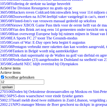
1
05/08
Vollering de sterkste na lastige heuvelrit
8
05/08
The Division Resurgence nu gratis op pc
36
05/08
Hackers roven Coldcard-bitcoinwallets leeg voor 114 miljoen d
45
05/08
Doorwerken na AOW-leeftijd vaker vastgelegd in cao's, moet
38
05/08
Vinted-foto's van vrouwen massaal gedeeld op seksfora
1
05/08
Nieuwe XBOX Game Pass titels voor de eerste helft van de ma
53
05/08
Van den Brink zet nog eens 14 gemeenten onder toezicht om s
18
05/08
Iran overweegt Europese hulp bij ruimen mijnen in Straat va
3
05/08
EA Sports FC 27 toont The Grounds-modus
1
05/08
Gears of War: E-Day open beta begint 6 augustus
36
05/08
Pentagon verbruikt meer raketten dan kan worden aangevuld, t
21
05/08
Tanken in België wordt nóg aantrekkelijker
34
05/08
Dirk sluit supermarkt op de Wallen na golf van diefstal en agre
13
05/08
Nederlander (23) aangehouden in Duitsland na snelheid van 
3
05/08
Gedurfd NEC blijft overeind bij Olympiakos
Actieve items
Actieve items
Scrollbar gebruiken
opslaan
27
03:06
Doden bij Oekraïense droneaanvallen op Moskou en Sint-Pete
8
02:56
PS5-doos waarschuwt voor einde fysieke games
50
02:37
Israël meldt dood twee militairen in Zuid-Libanon, vergeldin
20
02:21
NPO-manager Menno de Boer geschorst na dickpic in groeps