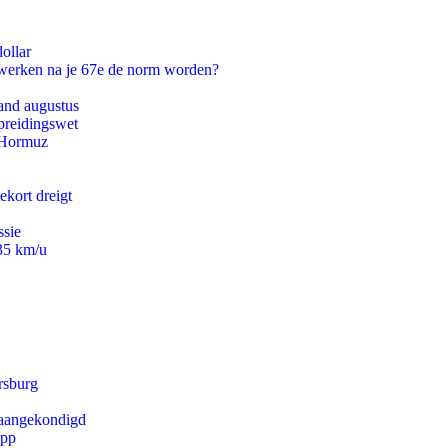
ollar
 werken na je 67e de norm worden?
and augustus
preidingswet
n Hormuz
ekort dreigt
ssie
235 km/u
rsburg
g aangekondigd
app