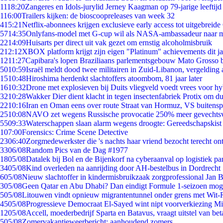
11
18:20
Zangeres en Idols-jurylid Jerney Kaagman op 79-jarige leeftijd
1
16:00
Trailers kijken: de bioscoopreleases van week 32
4
15:21
Netflix-abonnees krijgen exclusieve early access tot uitgebreide
57
14:35
Onlyfans-model met G-cup wil als NASA-ambassadeur naar 
22
14:09
Huisarts per direct uit vak gezet om ernstig alcoholmisbruik
2
12:12
XBOX platform krijgt zijn eigen "Platinum" achievements dit ja
12
11:27
Capibara's lopen Braziliaans parlementsgebouw Mato Grosso 
50
10:59
Israël meldt dood twee militairen in Zuid-Libanon, vergeldin
15
10:48
Hiroshima herdenkt slachtoffers atoombom, 81 jaar later
16
10:32
Drone met explosieven bij Duits vliegveld voedt vrees voor hy
32
10:28
Wakker Dier dient klacht in tegen insectenfabriek Protix om 
22
10:16
Iran en Oman eens over route Straat van Hormuz, VS buitensp
25
10:08
NAVO zet wegens Russische provocatie 250% meer gevechtsvl
55
09:33
Waterschappen slaan alarm wegens droogte: Gereedschapskist
1
07:00
Forensics: Crime Scene Detective
23
06:40
Zorgmedewerkster die 's nachts haar vriend bezocht terecht on
33
06/08
Random Pics van de Dag #1977
18
05/08
Datalek bij Bol en de Bijenkorf na cyberaanval op logistiek pa
34
05/08
Kind overleden na aanrijding door AH-bestelbus in Dordrecht
6
05/08
Nieuw slachtoffer in kindermisbruikzaak zorgprofessional Jan B
3
05/08
Geen Qatar en Abu Dhabi? Dan eindigt Formule 1-seizoen moge
5
05/08
Litouwen vindt opnieuw migrantentunnel onder grens met Wit-
45
05/08
Progressieve Democraat El-Sayed wint nipt voorverkiezing M
12
05/08
Accell, moederbedrijf Sparta en Batavus, vraagt uitstel van bet
5
05/08
Zomervakantieweerbericht: aanhoudend zomers