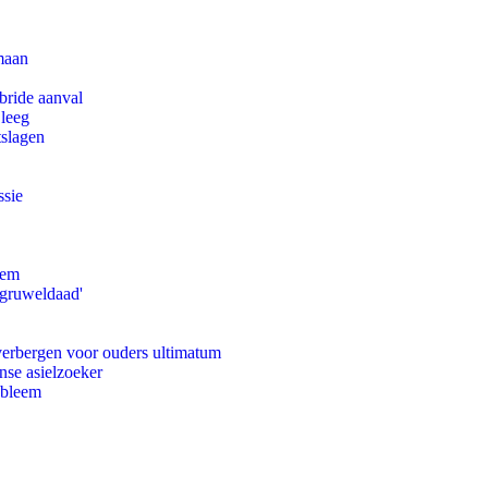
maan
bride aanval
 leeg
tslagen
ssie
eem
'gruweldaad'
 verbergen voor ouders ultimatum
nse asielzoeker
obleem