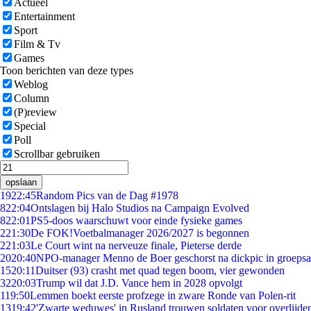
Actueel
Entertainment
Sport
Film & Tv
Games
Toon berichten van deze types
Weblog
Column
(P)review
Special
Poll
Scrollbar gebruiken
opslaan
19
22:45
Random Pics van de Dag #1978
8
22:04
Ontslagen bij Halo Studios na Campaign Evolved
8
22:01
PS5-doos waarschuwt voor einde fysieke games
2
21:30
De FOK!Voetbalmanager 2026/2027 is begonnen
2
21:03
Le Court wint na nerveuze finale, Pieterse derde
20
20:40
NPO-manager Menno de Boer geschorst na dickpic in groeps
15
20:11
Duitser (93) crasht met quad tegen boom, vier gewonden
32
20:03
Trump wil dat J.D. Vance hem in 2028 opvolgt
1
19:50
Lemmen boekt eerste profzege in zware Ronde van Polen-rit
13
19:42
'Zwarte weduwes' in Rusland trouwen soldaten voor overlijden