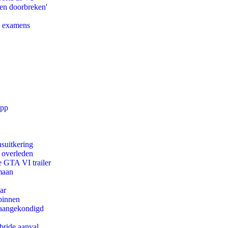
pen doorbreken'
e examens
app
suitkering
d overleden
e GTA VI trailer
maan
ar
binnen
g aangekondigd
bride aanval