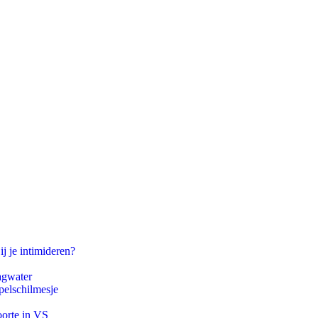
ij je intimideren?
agwater
pelschilmesje
oorte in VS