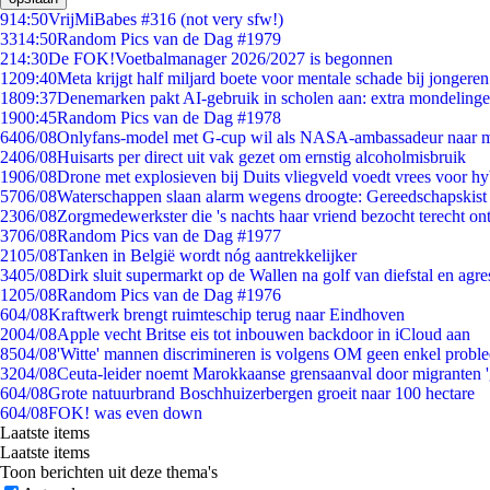
9
14:50
VrijMiBabes #316 (not very sfw!)
33
14:50
Random Pics van de Dag #1979
2
14:30
De FOK!Voetbalmanager 2026/2027 is begonnen
12
09:40
Meta krijgt half miljard boete voor mentale schade bij jongeren
18
09:37
Denemarken pakt AI-gebruik in scholen aan: extra mondeling
19
00:45
Random Pics van de Dag #1978
64
06/08
Onlyfans-model met G-cup wil als NASA-ambassadeur naar 
24
06/08
Huisarts per direct uit vak gezet om ernstig alcoholmisbruik
19
06/08
Drone met explosieven bij Duits vliegveld voedt vrees voor hy
57
06/08
Waterschappen slaan alarm wegens droogte: Gereedschapskist
23
06/08
Zorgmedewerkster die 's nachts haar vriend bezocht terecht on
37
06/08
Random Pics van de Dag #1977
21
05/08
Tanken in België wordt nóg aantrekkelijker
34
05/08
Dirk sluit supermarkt op de Wallen na golf van diefstal en agre
12
05/08
Random Pics van de Dag #1976
6
04/08
Kraftwerk brengt ruimteschip terug naar Eindhoven
20
04/08
Apple vecht Britse eis tot inbouwen backdoor in iCloud aan
85
04/08
'Witte' mannen discrimineren is volgens OM geen enkel probl
32
04/08
Ceuta-leider noemt Marokkaanse grensaanval door migranten 
6
04/08
Grote natuurbrand Boschhuizerbergen groeit naar 100 hectare
6
04/08
FOK! was even down
Laatste items
Laatste items
Toon berichten uit deze thema's