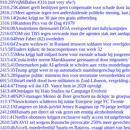
9
16:29
VrijMiBabes #316 (not very sfw!)
23
16:25
Kabinet geeft bedrijven geen compensatie voor schade door la
28
16:21
Meer agressie tegen een andersluidende politieke mening, laat j
13
16:14
Quake krijgt na 30 jaar een gratis uitbreiding
33
16:10
Random Pics van de Dag #1979
29
16:08
Amsterdams dierenasiel DOA overspoeld met babykonijntjes
22
16:07
OM eist TBS tegen verwarde man die agenten stak met aardap
23
16:04
Peter Faber (82) overleden
23
16:04
'Zwarte weduwes' in Rusland trouwen soldaten voor overlijden
5
15:58
Trailers kijken: de bioscoopreleases van week 32
12
15:55
Meta krijgt half miljard boete voor mentale schade bij jongeren
32
15:43
Ceuta-leider noemt Marokkaanse grensaanval door migranten 
18
15:41
Denemarken pakt AI-gebruik in scholen aan: extra mondeling
24
15:35
Trump grijpt weer in op automatisch staatsburgerschap bij geb
36
15:28
Spaanse politie: minstens tien voor terrorisme veroordeelden 
69
15:03
Israël meldt dood twee militairen in Zuid-Libanon, vergeldin
44
14:47
Trump wil dat J.D. Vance hem in 2028 opvolgt
14
13:49
Ontslagen bij Halo Studios na Campaign Evolved
29
13:48
NPO-manager Menno de Boer geschorst na dickpic in groeps
1
13:37
Nieuwkomers schitteren bij ruime Europese zege FC Twente
14
12:19
Zangeres en Idols-jurylid Jerney Kaagman op 79-jarige leeftij
24
12:00
Huisarts per direct uit vak gezet om ernstig alcoholmisbruik
10
11:41
Netflix-abonnees krijgen exclusieve early access tot uitgebreid
26
10:54
NAVO zet wegens Russische provocatie 250% meer gevechtsvl
14
10:46
Accell, moederbedrijf Sparta en Batavus, vraagt uitstel van bet