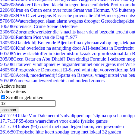
34
06/08
Wakker Dier dient klacht in tegen insectenfabriek Protix om 
22
06/08
Iran en Oman eens over route Straat van Hormuz, VS buitensp
26
06/08
NAVO zet wegens Russische provocatie 250% meer gevechtsvl
57
06/08
Waterschappen slaan alarm wegens droogte: Gereedschapskist
1
06/08
Forensics: Crime Scene Detective
23
06/08
Zorgmedewerkster die 's nachts haar vriend bezocht terecht on
37
06/08
Random Pics van de Dag #1977
18
05/08
Datalek bij Bol en de Bijenkorf na cyberaanval op logistiek pa
34
05/08
Kind overleden na aanrijding door AH-bestelbus in Dordrecht
6
05/08
Nieuw slachtoffer in kindermisbruikzaak zorgprofessional Jan B
3
05/08
Geen Qatar en Abu Dhabi? Dan eindigt Formule 1-seizoen moge
5
05/08
Litouwen vindt opnieuw migrantentunnel onder grens met Wit-
46
05/08
Progressieve Democraat El-Sayed wint nipt voorverkiezing M
14
05/08
Accell, moederbedrijf Sparta en Batavus, vraagt uitstel van bet
5
05/08
Zomervakantieweerbericht: aanhoudend zomers
Actieve items
Actieve items
Scrollbar gebruiken
opslaan
46
17:19
Dikke Van Dale neemt 'vulvalippen' op: 'stigma op schaamlip
17
17:13
PS5-doos waarschuwt voor einde fysieke games
32
17:10
Duitser (93) crasht met quad tegen boom, vier gewonden
26
16:50
Tropische hitte keert zondag terug met lokaal 32 graden