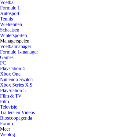
Voetbal
Formule 1
Autosport
Tennis
Wielrennen
Schaatsen
Wintersporten
Managerspelen
Voetbalmanager
Formule 1-manager
Games
PC
Playstation 4
Xbox One
Nintendo Switch
Xbox Series X|S
PlayStation 5
Film & TV
Film
Televisie
Trailers en Videos
Bioscoopagenda
Forum
Meer
Weblog