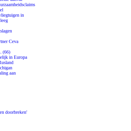
duurzaamheidsclaims
el
iegtuigen in
 leeg
tslagen
rtner Ceva
. (66)
lijk in Europa
Rusland
ichigan
aling aan
pen doorbreken'