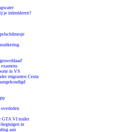
agwater
ij je intimideren?
pelschilmesje
suitkering
'gruweldaad'
e examens
oorte in VS
onder migranten Ceuta
g aangekondigd
app
d overleden
e GTA VI trailer
iegtuigen in
aling aan