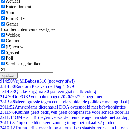
Actueel
Entertainment
Sport
Film & Tv
Games
Toon berichten van deze types
Weblog
Column
(P)review
Special
Poll
Scrollbar gebruiken
opslaan
9
14:50
VrijMiBabes #316 (not very sfw!)
33
14:50
Random Pics van de Dag #1979
13
14:33
Quake krijgt na 30 jaar een gratis uitbreiding
2
14:30
De FOK!Voetbalmanager 2026/2027 is begonnen
28
13:48
Meer agressie tegen een andersluidende politieke mening, laat j
29
11:52
Amsterdams dierenasiel DOA overspoeld met babykonijntjes
23
11:46
Kabinet geeft bedrijven geen compensatie voor schade door la
22
11:14
OM eist TBS tegen verwarde man die agenten stak met aardap
26
11:08
Tropische hitte keert zondag terug met lokaal 32 graden
24
10:12
Trump grijpt weer in op automatisch staatsburgerschap bij geb