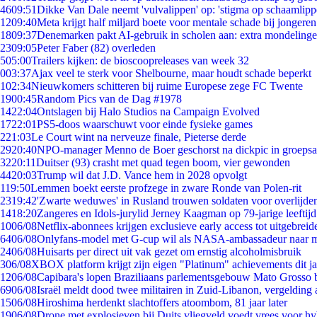
46
09:51
Dikke Van Dale neemt 'vulvalippen' op: 'stigma op schaamlip
12
09:40
Meta krijgt half miljard boete voor mentale schade bij jongeren
18
09:37
Denemarken pakt AI-gebruik in scholen aan: extra mondeling
23
09:05
Peter Faber (82) overleden
5
05:00
Trailers kijken: de bioscoopreleases van week 32
0
03:37
Ajax veel te sterk voor Shelbourne, maar houdt schade beperkt
1
02:34
Nieuwkomers schitteren bij ruime Europese zege FC Twente
19
00:45
Random Pics van de Dag #1978
14
22:04
Ontslagen bij Halo Studios na Campaign Evolved
17
22:01
PS5-doos waarschuwt voor einde fysieke games
2
21:03
Le Court wint na nerveuze finale, Pieterse derde
29
20:40
NPO-manager Menno de Boer geschorst na dickpic in groeps
32
20:11
Duitser (93) crasht met quad tegen boom, vier gewonden
44
20:03
Trump wil dat J.D. Vance hem in 2028 opvolgt
1
19:50
Lemmen boekt eerste profzege in zware Ronde van Polen-rit
23
19:42
'Zwarte weduwes' in Rusland trouwen soldaten voor overlijden
14
18:20
Zangeres en Idols-jurylid Jerney Kaagman op 79-jarige leeftij
10
06/08
Netflix-abonnees krijgen exclusieve early access tot uitgebreid
64
06/08
Onlyfans-model met G-cup wil als NASA-ambassadeur naar 
24
06/08
Huisarts per direct uit vak gezet om ernstig alcoholmisbruik
3
06/08
XBOX platform krijgt zijn eigen "Platinum" achievements dit ja
12
06/08
Capibara's lopen Braziliaans parlementsgebouw Mato Grosso 
69
06/08
Israël meldt dood twee militairen in Zuid-Libanon, vergeldin
15
06/08
Hiroshima herdenkt slachtoffers atoombom, 81 jaar later
19
06/08
Drone met explosieven bij Duits vliegveld voedt vrees voor hy