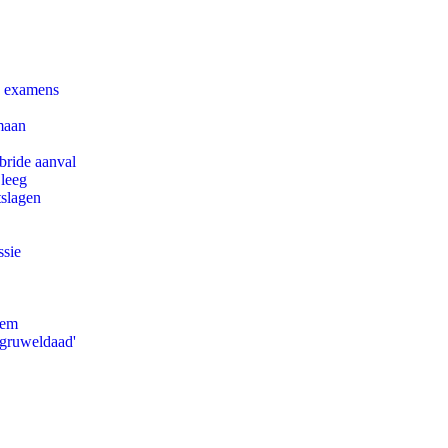
e examens
maan
bride aanval
 leeg
tslagen
ssie
eem
'gruweldaad'