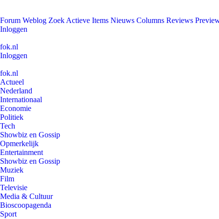
Forum
Weblog
Zoek
Actieve Items
Nieuws
Columns
Reviews
Previe
Inloggen
fok.nl
Inloggen
fok.nl
Actueel
Nederland
Internationaal
Economie
Politiek
Tech
Showbiz en Gossip
Opmerkelijk
Entertainment
Showbiz en Gossip
Muziek
Film
Televisie
Media & Cultuur
Bioscoopagenda
Sport