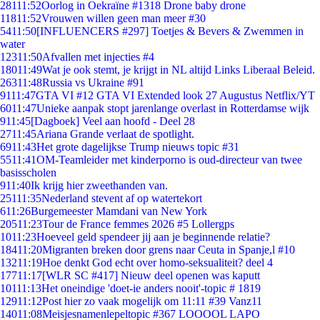
281
11:52
Oorlog in Oekraïne #1318 Drone baby drone
118
11:52
Vrouwen willen geen man meer #30
54
11:50
[INFLUENCERS #297] Toetjes & Bevers & Zwemmen in
water
123
11:50
Afvallen met injecties #4
180
11:49
Wat je ook stemt, je krijgt in NL altijd Links Liberaal Beleid.
263
11:48
Russia vs Ukraine #91
91
11:47
GTA VI #12 GTA VI Extended look 27 Augustus Netflix/YT
60
11:47
Unieke aanpak stopt jarenlange overlast in Rotterdamse wijk
9
11:45
[Dagboek] Veel aan hoofd - Deel 28
27
11:45
Ariana Grande verlaat de spotlight.
69
11:43
Het grote dagelijkse Trump nieuws topic #31
55
11:41
OM-Teamleider met kinderporno is oud-directeur van twee
basisscholen
9
11:40
Ik krijg hier zweethanden van.
251
11:35
Nederland stevent af op watertekort
6
11:26
Burgemeester Mamdani van New York
205
11:23
Tour de France femmes 2026 #5 Lollergps
10
11:23
Hoeveel geld spendeer jij aan je beginnende relatie?
184
11:20
Migranten breken door grens naar Ceuta in Spanje,l #10
132
11:19
Hoe denkt God echt over homo-seksualiteit? deel 4
177
11:17
[WLR SC #417] Nieuw deel openen was kaputt
101
11:13
Het oneindige 'doet-ie anders nooit'-topic # 1819
129
11:12
Post hier zo vaak mogelijk om 11:11 #39 Vanz11
140
11:08
Meisjesnamenlepeltopic #367 LOOOOL LAPO