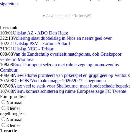
sigaretten
▼ Advertentie door Refinery89
Lees ook
1
00:01
Uitslag AZ - ADO Den Haag
3
22:13
Vollering slaat dubbelslag in Nice en neemt geel over
10
22:11
Uitslag PSV - Fortuna Sittard
3
19:21
Uitslag NEC - Telstar
0
08/08
Van de Zandschulp overleeft matchpoints, ook Griekspoor
verder in Montreal
1
08/08
Excelsior opent seizoen met ruime zege op promovendus
Cambuur
4
08/08
Niewiadoma profiteert van pokerspel en grijpt geel op Ventoux
2
07/08
De FOK!Voetbalmanager 2026/2027 is begonnen
0
07/08
Ajax veel te sterk voor Shelbourne, maar houdt schade beperkt
1
07/08
Nieuwkomers schitteren bij ruime Europese zege FC Twente
Font-grootte:
Normaal
Kleiner
regelhoogte :
Normaal
Kleiner
1 reactie