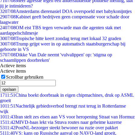
71
07/08
Meer agressie tegen een andersluidende politieke mening, laat
jij je intimideren?
32
07/08
Amsterdams dierenasiel DOA overspoeld met babykonijntjes
29
07/08
Kabinet geeft bedrijven geen compensatie voor schade door
laagwater
24
07/08
OM eist TBS tegen verwarde man die agenten stak met
aardappelschilmesje
30
07/08
Tropische hitte keert zondag terug met lokaal 32 graden
30
07/08
Trump grijpt weer in op automatisch staatsburgerschap bij
geboorte in VS
57
07/08
Dikke Van Dale neemt 'vulvalippen' op: 'stigma op
schaamlippen doorbreken'
Actieve items
Actieve items
Scrollbar gebruiken
opslaan
17
11:51
China boekt doorbraak in eigen chipmachines, druk op ASML
groeit
10
11:51
Nachtelijk gebiedsverbod brengt rust terug in Rotterdamse
wijk
10
11:43
Iran stelt zes eisen aan VS voor heropening Straat van Hormuz
15
11:42
MIVD-baas lekt via Strava routes naar geheime kazerne
53
11:42
PostNL-bezorger steekt bewoner na ruzie over pakket
51
11:40
VS: kans op Russische aanval op NAVO-land groeit,