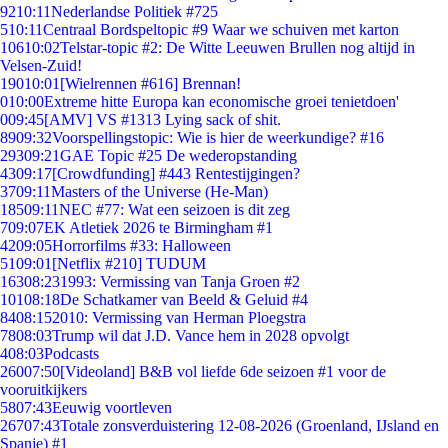
92
10:11
Nederlandse Politiek #725
5
10:11
Centraal Bordspeltopic #9 Waar we schuiven met karton
106
10:02
Telstar-topic #2: De Witte Leeuwen Brullen nog altijd in
Velsen-Zuid!
190
10:01
[Wielrennen #616] Brennan!
0
10:00
Extreme hitte Europa kan economische groei tenietdoen'
0
09:45
[AMV] VS #1313 Lying sack of shit.
89
09:32
Voorspellingstopic: Wie is hier de weerkundige? #16
293
09:21
GAE Topic #25 De wederopstanding
43
09:17
[Crowdfunding] #443 Rentestijgingen?
37
09:11
Masters of the Universe (He-Man)
185
09:11
NEC #77: Wat een seizoen is dit zeg
7
09:07
EK Atletiek 2026 te Birmingham #1
42
09:05
Horrorfilms #33: Halloween
51
09:01
[Netflix #210] TUDUM
163
08:23
1993: Vermissing van Tanja Groen #2
101
08:18
De Schatkamer van Beeld & Geluid #4
84
08:15
2010: Vermissing van Herman Ploegstra
78
08:03
Trump wil dat J.D. Vance hem in 2028 opvolgt
4
08:03
Podcasts
260
07:50
[Videoland] B&B vol liefde 6de seizoen #1 voor de
vooruitkijkers
58
07:43
Eeuwig voortleven
267
07:43
Totale zonsverduistering 12-08-2026 (Groenland, IJsland en
Spanje) #1