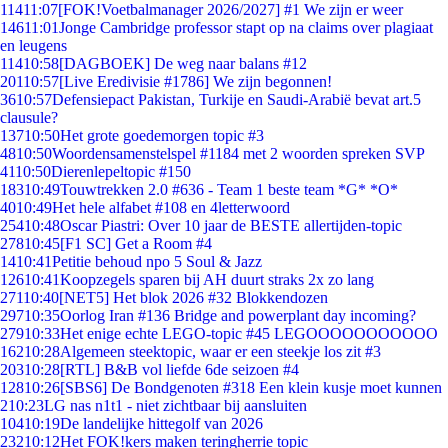
114
11:07
[FOK!Voetbalmanager 2026/2027] #1 We zijn er weer
146
11:01
Jonge Cambridge professor stapt op na claims over plagiaat
en leugens
114
10:58
[DAGBOEK] De weg naar balans #12
201
10:57
[Live Eredivisie #1786] We zijn begonnen!
36
10:57
Defensiepact Pakistan, Turkije en Saudi-Arabië bevat art.5
clausule?
137
10:50
Het grote goedemorgen topic #3
48
10:50
Woordensamenstelspel #1184 met 2 woorden spreken SVP
41
10:50
Dierenlepeltopic #150
183
10:49
Touwtrekken 2.0 #636 - Team 1 beste team *G* *O*
40
10:49
Het hele alfabet #108 en 4letterwoord
254
10:48
Oscar Piastri: Over 10 jaar de BESTE allertijden-topic
278
10:45
[F1 SC] Get a Room #4
14
10:41
Petitie behoud npo 5 Soul & Jazz
126
10:41
Koopzegels sparen bij AH duurt straks 2x zo lang
271
10:40
[NET5] Het blok 2026 #32 Blokkendozen
297
10:35
Oorlog Iran #136 Bridge and powerplant day incoming?
279
10:33
Het enige echte LEGO-topic #45 LEGOOOOOOOOOOO
162
10:28
Algemeen steektopic, waar er een steekje los zit #3
203
10:28
[RTL] B&B vol liefde 6de seizoen #4
128
10:26
[SBS6] De Bondgenoten #318 Een klein kusje moet kunnen
2
10:23
LG nas n1t1 - niet zichtbaar bij aansluiten
104
10:19
De landelijke hittegolf van 2026
232
10:12
Het FOK!kers maken teringherrie topic