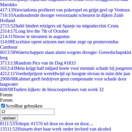
Marokko
4
17:13
Niewiadoma profiteert van pokerspel en grijpt geel op Ventoux
7
16:10
Aanhoudende droogte veroorzaakt scheuren in dijken Zuid-
Holland
27
15:52
Italië hindert reizigers uit Spanje na migratiecrisis Ceuta
23
14:17
Long live the 7th of October
2
14:11
Nieuw te streamen in augustus
1
14:08
Excelsior opent seizoen met ruime zege op promovendus
Cambuur
60
13:58
Waterschappen slaan alarm wegens droogte: Gereedschapskist
leeg
37
13:13
Random Pics van de Dag #1833
16
12:43
Meta krijgt half miljard boete voor mentale schade bij jongeren
42
12:11
Voedselprijzen wereldwijd op hoogste niveau in ruim drie jaar
29
08/08
Kabinet geeft bedrijven geen compensatie voor schade door
laagwater
6
08/08
Trailers kijken: de bioscoopreleases van week 32
Forum
Forum
Scrollbar gebruiken
opslaan
81
11:53
Teltopic #1570 tel door en door en door....
135
11:52
Huisarts doet haar werk onder invloed van alcohol