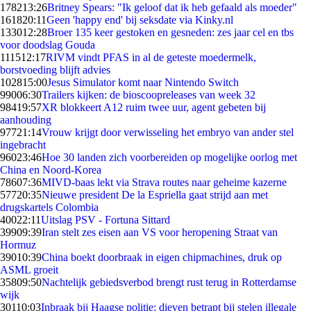
1782
13:26
Britney Spears: "Ik geloof dat ik heb gefaald als moeder"
1618
20:11
Geen 'happy end' bij seksdate via Kinky.nl
1330
12:28
Broer 135 keer gestoken en gesneden: zes jaar cel en tbs
voor doodslag Gouda
1115
12:17
RIVM vindt PFAS in al de geteste moedermelk,
borstvoeding blijft advies
1028
15:00
Jesus Simulator komt naar Nintendo Switch
990
06:30
Trailers kijken: de bioscoopreleases van week 32
984
19:57
XR blokkeert A12 ruim twee uur, agent gebeten bij
aanhouding
977
21:14
Vrouw krijgt door verwisseling het embryo van ander stel
ingebracht
960
23:46
Hoe 30 landen zich voorbereiden op mogelijke oorlog met
China en Noord-Korea
786
07:36
MIVD-baas lekt via Strava routes naar geheime kazerne
577
20:35
Nieuwe president De la Espriella gaat strijd aan met
drugskartels Colombia
400
22:11
Uitslag PSV - Fortuna Sittard
399
09:39
Iran stelt zes eisen aan VS voor heropening Straat van
Hormuz
390
10:39
China boekt doorbraak in eigen chipmachines, druk op
ASML groeit
358
09:50
Nachtelijk gebiedsverbod brengt rust terug in Rotterdamse
wijk
301
10:03
Inbraak bij Haagse politie: dieven betrapt bij stelen illegale