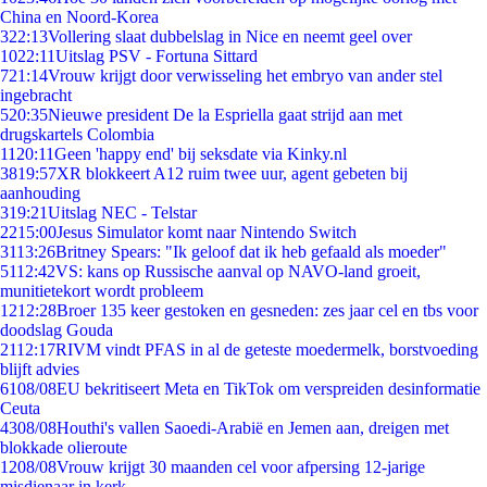
China en Noord-Korea
3
22:13
Vollering slaat dubbelslag in Nice en neemt geel over
10
22:11
Uitslag PSV - Fortuna Sittard
7
21:14
Vrouw krijgt door verwisseling het embryo van ander stel
ingebracht
5
20:35
Nieuwe president De la Espriella gaat strijd aan met
drugskartels Colombia
11
20:11
Geen 'happy end' bij seksdate via Kinky.nl
38
19:57
XR blokkeert A12 ruim twee uur, agent gebeten bij
aanhouding
3
19:21
Uitslag NEC - Telstar
22
15:00
Jesus Simulator komt naar Nintendo Switch
31
13:26
Britney Spears: "Ik geloof dat ik heb gefaald als moeder"
51
12:42
VS: kans op Russische aanval op NAVO-land groeit,
munitietekort wordt probleem
12
12:28
Broer 135 keer gestoken en gesneden: zes jaar cel en tbs voor
doodslag Gouda
21
12:17
RIVM vindt PFAS in al de geteste moedermelk, borstvoeding
blijft advies
61
08/08
EU bekritiseert Meta en TikTok om verspreiden desinformatie
Ceuta
43
08/08
Houthi's vallen Saoedi-Arabië en Jemen aan, dreigen met
blokkade olieroute
12
08/08
Vrouw krijgt 30 maanden cel voor afpersing 12-jarige
misdienaar in kerk