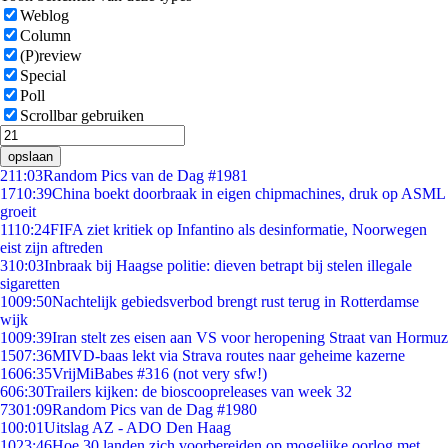
Weblog
Column
(P)review
Special
Poll
Scrollbar gebruiken
opslaan
2
11:03
Random Pics van de Dag #1981
17
10:39
China boekt doorbraak in eigen chipmachines, druk op ASML
groeit
11
10:24
FIFA ziet kritiek op Infantino als desinformatie, Noorwegen
eist zijn aftreden
3
10:03
Inbraak bij Haagse politie: dieven betrapt bij stelen illegale
sigaretten
10
09:50
Nachtelijk gebiedsverbod brengt rust terug in Rotterdamse
wijk
10
09:39
Iran stelt zes eisen aan VS voor heropening Straat van Hormuz
15
07:36
MIVD-baas lekt via Strava routes naar geheime kazerne
16
06:35
VrijMiBabes #316 (not very sfw!)
6
06:30
Trailers kijken: de bioscoopreleases van week 32
73
01:09
Random Pics van de Dag #1980
1
00:01
Uitslag AZ - ADO Den Haag
10
23:46
Hoe 30 landen zich voorbereiden op mogelijke oorlog met