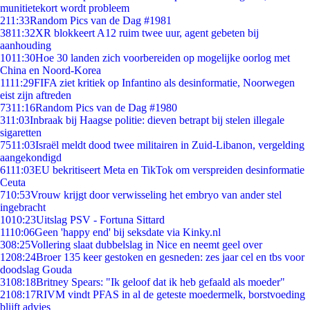
munitietekort wordt probleem
2
11:33
Random Pics van de Dag #1981
38
11:32
XR blokkeert A12 ruim twee uur, agent gebeten bij
aanhouding
10
11:30
Hoe 30 landen zich voorbereiden op mogelijke oorlog met
China en Noord-Korea
11
11:29
FIFA ziet kritiek op Infantino als desinformatie, Noorwegen
eist zijn aftreden
73
11:16
Random Pics van de Dag #1980
3
11:03
Inbraak bij Haagse politie: dieven betrapt bij stelen illegale
sigaretten
75
11:03
Israël meldt dood twee militairen in Zuid-Libanon, vergelding
aangekondigd
61
11:03
EU bekritiseert Meta en TikTok om verspreiden desinformatie
Ceuta
7
10:53
Vrouw krijgt door verwisseling het embryo van ander stel
ingebracht
10
10:23
Uitslag PSV - Fortuna Sittard
11
10:06
Geen 'happy end' bij seksdate via Kinky.nl
3
08:25
Vollering slaat dubbelslag in Nice en neemt geel over
12
08:24
Broer 135 keer gestoken en gesneden: zes jaar cel en tbs voor
doodslag Gouda
31
08:18
Britney Spears: "Ik geloof dat ik heb gefaald als moeder"
21
08:17
RIVM vindt PFAS in al de geteste moedermelk, borstvoeding
blijft advies