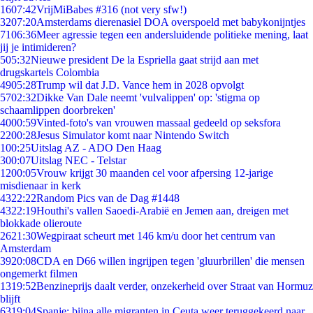
16
07:42
VrijMiBabes #316 (not very sfw!)
32
07:20
Amsterdams dierenasiel DOA overspoeld met babykonijntjes
71
06:36
Meer agressie tegen een andersluidende politieke mening, laat
jij je intimideren?
5
05:32
Nieuwe president De la Espriella gaat strijd aan met
drugskartels Colombia
49
05:28
Trump wil dat J.D. Vance hem in 2028 opvolgt
57
02:32
Dikke Van Dale neemt 'vulvalippen' op: 'stigma op
schaamlippen doorbreken'
40
00:59
Vinted-foto's van vrouwen massaal gedeeld op seksfora
22
00:28
Jesus Simulator komt naar Nintendo Switch
1
00:25
Uitslag AZ - ADO Den Haag
3
00:07
Uitslag NEC - Telstar
12
00:05
Vrouw krijgt 30 maanden cel voor afpersing 12-jarige
misdienaar in kerk
43
22:22
Random Pics van de Dag #1448
43
22:19
Houthi's vallen Saoedi-Arabië en Jemen aan, dreigen met
blokkade olieroute
26
21:30
Wegpiraat scheurt met 146 km/u door het centrum van
Amsterdam
39
20:08
CDA en D66 willen ingrijpen tegen 'gluurbrillen' die mensen
ongemerkt filmen
13
19:52
Benzineprijs daalt verder, onzekerheid over Straat van Hormuz
blijft
63
19:04
Spanje: bijna alle migranten in Ceuta weer teruggekeerd naar