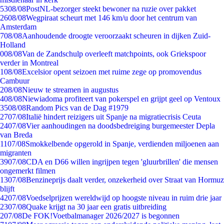
53
08/08
PostNL-bezorger steekt bewoner na ruzie over pakket
26
08/08
Wegpiraat scheurt met 146 km/u door het centrum van
Amsterdam
7
08/08
Aanhoudende droogte veroorzaakt scheuren in dijken Zuid-
Holland
0
08/08
Van de Zandschulp overleeft matchpoints, ook Griekspoor
verder in Montreal
1
08/08
Excelsior opent seizoen met ruime zege op promovendus
Cambuur
2
08/08
Nieuw te streamen in augustus
4
08/08
Niewiadoma profiteert van pokerspel en grijpt geel op Ventoux
35
08/08
Random Pics van de Dag #1979
27
07/08
Italië hindert reizigers uit Spanje na migratiecrisis Ceuta
24
07/08
Vier aanhoudingen na doodsbedreiging burgemeester Depla
van Breda
11
07/08
Smokkelbende opgerold in Spanje, verdienden miljoenen aan
migranten
39
07/08
CDA en D66 willen ingrijpen tegen 'gluurbrillen' die mensen
ongemerkt filmen
13
07/08
Benzineprijs daalt verder, onzekerheid over Straat van Hormuz
blijft
42
07/08
Voedselprijzen wereldwijd op hoogste niveau in ruim drie jaar
23
07/08
Quake krijgt na 30 jaar een gratis uitbreiding
2
07/08
De FOK!Voetbalmanager 2026/2027 is begonnen