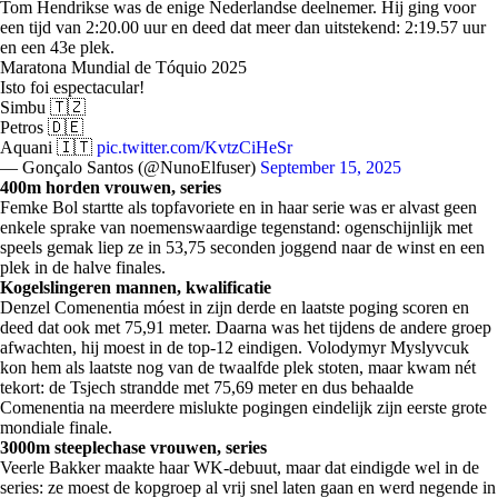
Tom Hendrikse was de enige Nederlandse deelnemer. Hij ging voor
een tijd van 2:20.00 uur en deed dat meer dan uitstekend: 2:19.57 uur
en een 43e plek.
Maratona Mundial de Tóquio 2025
Isto foi espectacular!
Simbu 🇹🇿
Petros 🇩🇪
Aquani 🇮🇹
pic.twitter.com/KvtzCiHeSr
— Gonçalo Santos (@NunoElfuser)
September 15, 2025
400m horden vrouwen, series
Femke Bol startte als topfavoriete en in haar serie was er alvast geen
enkele sprake van noemenswaardige tegenstand: ogenschijnlijk met
speels gemak liep ze in 53,75 seconden joggend naar de winst en een
plek in de halve finales.
Kogelslingeren mannen, kwalificatie
Denzel Comenentia móest in zijn derde en laatste poging scoren en
deed dat ook met 75,91 meter. Daarna was het tijdens de andere groep
afwachten, hij moest in de top-12 eindigen. Volodymyr Myslyvcuk
kon hem als laatste nog van de twaalfde plek stoten, maar kwam nét
tekort: de Tsjech strandde met 75,69 meter en dus behaalde
Comenentia na meerdere mislukte pogingen eindelijk zijn eerste grote
mondiale finale.
3000m steeplechase vrouwen, series
Veerle Bakker maakte haar WK-debuut, maar dat eindigde wel in de
series: ze moest de kopgroep al vrij snel laten gaan en werd negende in