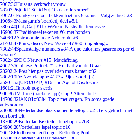
70
07:36
Huisarts verkracht vrouw.
282
07:26
[CRE SC #160] Op naar de zomer!!
79
07:01
Franky en Coen bakken friet in Oekraïne - Volg ze hier! #3
19
06:43
Managarm's boerderij deel #5.1
78
06:40
[IndyCar] #115 We're in Nashville Tennessee
169
06:37
Traditioneel tekenen #6; met honden
34
06:12
Astronomie in de Achtertuin #6
214
03:47
Punk, disco, New Wave of? #60 Sing along...
73
02:44
Spaanstalige nummers #34 A que calor nos pasaremos por el
verano?
78
02:42
PDC Nieuws #15: Matchfixing
46
02:35
Chinese Politiek #1 - Het Pad van de Draak
282
02:24
Post hier pas overleden muzikanten #32
28
02:19
De Avondetappe #177 - Bijna voorbij :(
258
01:52
[UFO/UAP] #16 The Age of Disclosure
16
01:21
Ik rook nog steeds
9
00:36
TV Time (tracking app) stopt! Alternatief?
147
00:32
[AKQ] #3384 Topic met vragen. En soms goede
antwoorden.
236
00:30
Nederlandse plaatsnamen lepeltopic #213 elk gehucht met
een bord telt
133
00:29
Buitenlandse steden lepeltopic #268
249
00:28
Voetballers lepel topic #16
5
00:18
Eindhoven heeft eigen Reflecting Pool
174
00:06
Vandaag 40 jaar geleden... #3