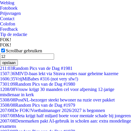
Weblog
Fotoboek
Prijsvragen
Contact
Colofon
Feedback
Tip de redactie
FOK!
FOK!
Scrollbar gebruiken
opslaan
2
11:03
Random Pics van de Dag #1981
15
07:36
MIVD-baas lekt via Strava routes naar geheime kazerne
16
06:35
VrijMiBabes #316 (not very sfw!)
73
01:09
Random Pics van de Dag #1980
12
08/08
Vrouw krijgt 30 maanden cel voor afpersing 12-jarige
misdienaar in kerk
53
08/08
PostNL-bezorger steekt bewoner na ruzie over pakket
35
08/08
Random Pics van de Dag #1979
2
07/08
De FOK!Voetbalmanager 2026/2027 is begonnen
16
07/08
Meta krijgt half miljard boete voor mentale schade bij jongeren
20
07/08
Denemarken pakt AI-gebruik in scholen aan: extra mondelinge
examens