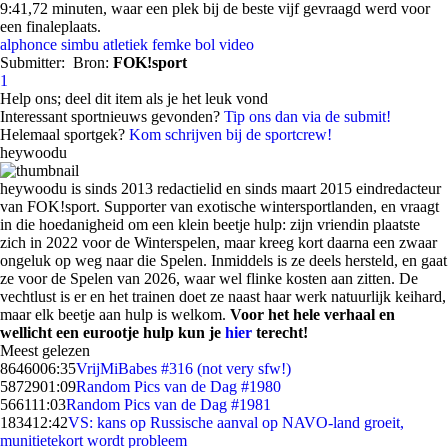
9:41,72 minuten, waar een plek bij de beste vijf gevraagd werd voor
een finaleplaats.
alphonce simbu
atletiek
femke bol
video
Submitter:
Bron:
FOK!sport
1
Help ons; deel dit item als je het leuk vond
Interessant sportnieuws gevonden?
Tip ons dan via de submit!
Helemaal sportgek?
Kom schrijven bij de sportcrew!
heywoodu
heywoodu is sinds 2013 redactielid en sinds maart 2015 eindredacteur
van FOK!sport. Supporter van exotische wintersportlanden, en vraagt
in die hoedanigheid om een klein beetje hulp: zijn vriendin plaatste
zich in 2022 voor de Winterspelen, maar kreeg kort daarna een zwaar
ongeluk op weg naar die Spelen. Inmiddels is ze deels hersteld, en gaat
ze voor de Spelen van 2026, waar wel flinke kosten aan zitten. De
vechtlust is er en het trainen doet ze naast haar werk natuurlijk keihard,
maar elk beetje aan hulp is welkom.
Voor het hele verhaal en
wellicht een eurootje hulp kun je
hier
terecht!
Meest gelezen
86460
06:35
VrijMiBabes #316 (not very sfw!)
58729
01:09
Random Pics van de Dag #1980
5661
11:03
Random Pics van de Dag #1981
1834
12:42
VS: kans op Russische aanval op NAVO-land groeit,
munitietekort wordt probleem