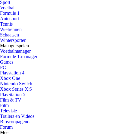
Sport
Voetbal
Formule 1
Autosport
Tennis
Wielrennen
Schaatsen
Wintersporten
Managerspelen
Voetbalmanager
Formule 1-manager
Games
PC
Playstation 4
Xbox One
Nintendo Switch
Xbox Series X|S
PlayStation 5
Film & TV
Film
Televisie
Trailers en Videos
Bioscoopagenda
Forum
Meer