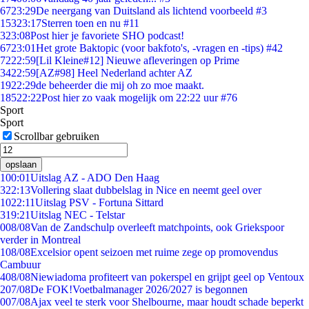
67
23:29
De neergang van Duitsland als lichtend voorbeeld #3
153
23:17
Sterren toen en nu #11
3
23:08
Post hier je favoriete SHO podcast!
67
23:01
Het grote Baktopic (voor bakfoto's, -vragen en -tips) #42
72
22:59
[Lil Kleine#12] Nieuwe afleveringen op Prime
34
22:59
[AZ#98] Heel Nederland achter AZ
19
22:29
de beheerder die mij oh zo moe maakt.
185
22:22
Post hier zo vaak mogelijk om 22:22 uur #76
Sport
Sport
Scrollbar gebruiken
opslaan
1
00:01
Uitslag AZ - ADO Den Haag
3
22:13
Vollering slaat dubbelslag in Nice en neemt geel over
10
22:11
Uitslag PSV - Fortuna Sittard
3
19:21
Uitslag NEC - Telstar
0
08/08
Van de Zandschulp overleeft matchpoints, ook Griekspoor
verder in Montreal
1
08/08
Excelsior opent seizoen met ruime zege op promovendus
Cambuur
4
08/08
Niewiadoma profiteert van pokerspel en grijpt geel op Ventoux
2
07/08
De FOK!Voetbalmanager 2026/2027 is begonnen
0
07/08
Ajax veel te sterk voor Shelbourne, maar houdt schade beperkt