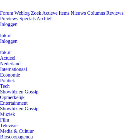
Forum
Weblog
Zoek
Actieve Items
Nieuws
Columns
Reviews
Previews
Specials
Archief
Inloggen
fok.nl
Inloggen
fok.nl
Actueel
Nederland
Internationaal
Economie
Politiek
Tech
Showbiz en Gossip
Opmerkelijk
Entertainment
Showbiz en Gossip
Muziek
Film
Televisie
Media & Cultuur
Bioscoopagenda