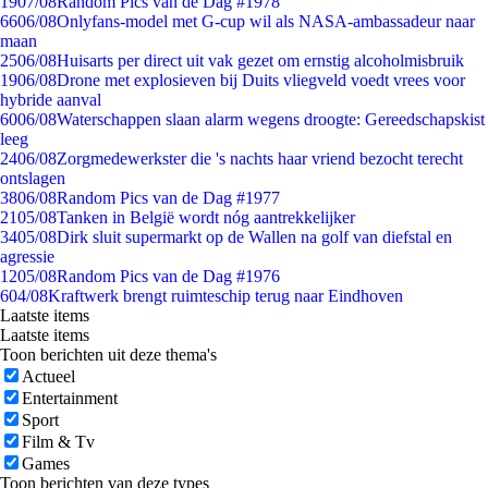
19
07/08
Random Pics van de Dag #1978
66
06/08
Onlyfans-model met G-cup wil als NASA-ambassadeur naar
maan
25
06/08
Huisarts per direct uit vak gezet om ernstig alcoholmisbruik
19
06/08
Drone met explosieven bij Duits vliegveld voedt vrees voor
hybride aanval
60
06/08
Waterschappen slaan alarm wegens droogte: Gereedschapskist
leeg
24
06/08
Zorgmedewerkster die 's nachts haar vriend bezocht terecht
ontslagen
38
06/08
Random Pics van de Dag #1977
21
05/08
Tanken in België wordt nóg aantrekkelijker
34
05/08
Dirk sluit supermarkt op de Wallen na golf van diefstal en
agressie
12
05/08
Random Pics van de Dag #1976
6
04/08
Kraftwerk brengt ruimteschip terug naar Eindhoven
Laatste items
Laatste items
Toon berichten uit deze thema's
Actueel
Entertainment
Sport
Film & Tv
Games
Toon berichten van deze types