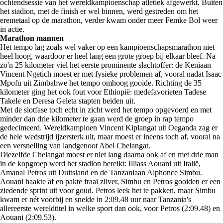
ochtendsessie van het wereldkampioenschap atletiek afgewerkt. Buiten
het stadion, met de finish er wel binnen, werd gestreden om het
eremetaal op de marathon, verder kwam onder meer Femke Bol weer
in actie.
Marathon mannen
Het tempo lag zoals wel vaker op een kampioenschapsmarathon niet
heel hoog, waardoor er heel lang een grote groep bij elkaar bleef. Na
zo'n 25 kilometer viel het eerste prominente slachtoffer: de Keniaan
Vincent Ngetich moest er met fysieke problemen af, vooral nadat Isaac
Mpofu uit Zimbabwe het tempo omhoog gooide. Richting de 35
kilometer ging het ook fout voor Ethiopië: medefavorieten Tadese
Takele en Deresa Geleta stapten beiden uit.
Met de slotfase toch echt in zicht werd het tempo opgevoerd en met
minder dan drie kilometer te gaan werd de groep in rap tempo
gedecimeerd. Wereldkampioen Vincent Kiplangat uit Oeganda zag er
de hele wedstrijd ijzersterk uit, maar moest er ineens toch af, vooral na
een versnelling van landgenoot Abel Chelangat.
Diezelfde Chelangat moest er niet lang daarna ook af en met drie man
in de kopgroep werd het stadion bereikt: Illiass Aouani uit Italië,
Amanal Petros uit Duitsland en de Tanzaniaan Alphonce Simbu.
Aouani haakte af en pakte fraai zilver, Simbu en Petros gooiden er een
ziedende sprint uit voor goud. Petros leek het te pakken, maar Simbu
kwam er nét voorbij en snelde in 2:09.48 uur naar Tanzania's
allereerste wereldtitel in welke sport dan ook, voor Petros (2:09.48) en
Aouani (2:09.53).