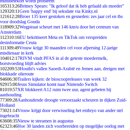
munitietekort wordt probleem
1653
13:26
Britney Spears: "Ik geloof dat ik heb gefaald als moeder"
1293
20:11
Geen 'happy end' bij seksdate via Kinky.nl
1216
12:28
Broer 135 keer gestoken en gesneden: zes jaar cel en tbs
voor doodslag Gouda
1189
09:32
Wegpiraat scheurt met 146 km/u door het centrum van
Amsterdam
1123
10:16
EU bekritiseert Meta en TikTok om verspreiden
desinformatie Ceuta
1113
09:49
Vrouw krijgt 30 maanden cel voor afpersing 12-jarige
misdienaar in kerk
1040
12:17
RIVM vindt PFAS in al de geteste moedermelk,
borstvoeding blijft advies
1022
09:53
Houthi's vallen Saoedi-Arabië en Jemen aan, dreigen met
blokkade olieroute
946
06:30
Trailers kijken: de bioscoopreleases van week 32
929
15:00
Jesus Simulator komt naar Nintendo Switch
810
19:57
XR blokkeert A12 ruim twee uur, agent gebeten bij
aanhouding
773
09:28
Aanhoudende droogte veroorzaakt scheuren in dijken Zuid-
Holland
730
21:14
Vrouw krijgt door verwisseling het embryo van ander stel
ingebracht
636
08:35
Nieuw te streamen in augustus
623
23:46
Hoe 30 landen zich voorbereiden op mogelijke oorlog met