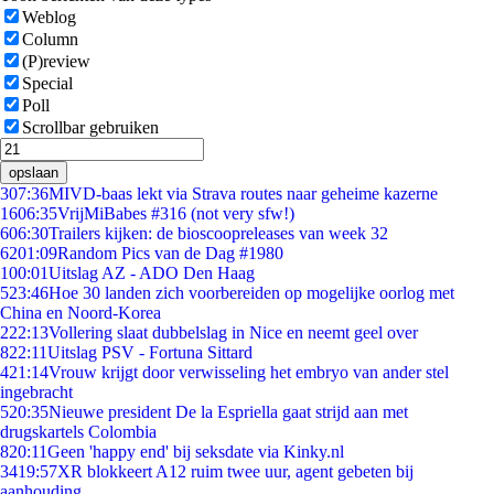
Weblog
Column
(P)review
Special
Poll
Scrollbar gebruiken
opslaan
3
07:36
MIVD-baas lekt via Strava routes naar geheime kazerne
16
06:35
VrijMiBabes #316 (not very sfw!)
6
06:30
Trailers kijken: de bioscoopreleases van week 32
62
01:09
Random Pics van de Dag #1980
1
00:01
Uitslag AZ - ADO Den Haag
5
23:46
Hoe 30 landen zich voorbereiden op mogelijke oorlog met
China en Noord-Korea
2
22:13
Vollering slaat dubbelslag in Nice en neemt geel over
8
22:11
Uitslag PSV - Fortuna Sittard
4
21:14
Vrouw krijgt door verwisseling het embryo van ander stel
ingebracht
5
20:35
Nieuwe president De la Espriella gaat strijd aan met
drugskartels Colombia
8
20:11
Geen 'happy end' bij seksdate via Kinky.nl
34
19:57
XR blokkeert A12 ruim twee uur, agent gebeten bij
aanhouding