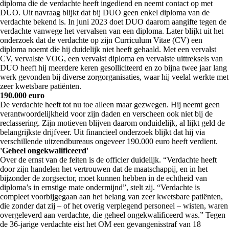
diploma die de verdachte heeft ingediend en neemt contact op met
DUO. Uit navraag blijkt dat bij DUO geen enkel diploma van de
verdachte bekend is. In juni 2023 doet DUO daarom aangifte tegen de
verdachte vanwege het vervalsen van een diploma. Later blijkt uit het
onderzoek dat de verdachte op zijn Curriculum Vitae (CV) een
diploma noemt die hij duidelijk niet heeft gehaald. Met een vervalst
CV, vervalste VOG, een vervalst diploma en vervalste uittreksels van
DUO heeft hij meerdere keren gesolliciteerd en zo bijna twee jaar lang
werk gevonden bij diverse zorgorganisaties, waar hij veelal werkte met
zeer kwetsbare patiënten.
190.000 euro
De verdachte heeft tot nu toe alleen maar gezwegen. Hij neemt geen
verantwoordelijkheid voor zijn daden en verscheen ook niet bij de
reclassering. Zijn motieven blijven daarom onduidelijk, al lijkt geld de
belangrijkste drijfveer. Uit financieel onderzoek blijkt dat hij via
verschillende uitzendbureaus ongeveer 190.000 euro heeft verdient.
'Geheel ongekwalificeerd'
Over de ernst van de feiten is de officier duidelijk. “Verdachte heeft
door zijn handelen het vertrouwen dat de maatschappij, en in het
bijzonder de zorgsector, moet kunnen hebben in de echtheid van
diploma’s in ernstige mate ondermijnd”, stelt zij. “Verdachte is
compleet voorbijgegaan aan het belang van zeer kwetsbare patiënten,
die zonder dat zij – of het overig verplegend personeel – wisten, waren
overgeleverd aan verdachte, die geheel ongekwalificeerd was.” Tegen
de 36-jarige verdachte eist het OM een gevangenisstraf van 18