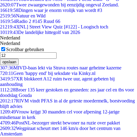
26
20:07
Twee zwaargewonden bij eenzijdig ongeval Zeeland.
166
19:58
Dingen waar je enorm vrolijk van wordt #3
25
19:56
Natuur en Wild
16
19:54
Radio 2 #145 Ruud 66
212
19:43
[NL] Street View Quiz [#122] - Loogisch toch
101
19:43
De landelijke hittegolf van 2026
Nederland
Nederland
Scrollbar gebruiken
opslaan
3
07:36
MIVD-baas lekt via Strava routes naar geheime kazerne
7
20:11
Geen 'happy end' bij seksdate via Kinky.nl
34
19:57
XR blokkeert A12 ruim twee uur, agent gebeten bij
aanhouding
11
12:28
Broer 135 keer gestoken en gesneden: zes jaar cel en tbs voor
doodslag Gouda
20
12:17
RIVM vindt PFAS in al de geteste moedermelk, borstvoeding
blijft advies
12
09:49
Vrouw krijgt 30 maanden cel voor afpersing 12-jarige
misdienaar in kerk
47
09:46
PostNL-bezorger steekt bewoner na ruzie over pakket
26
09:32
Wegpiraat scheurt met 146 km/u door het centrum van
Amsterdam