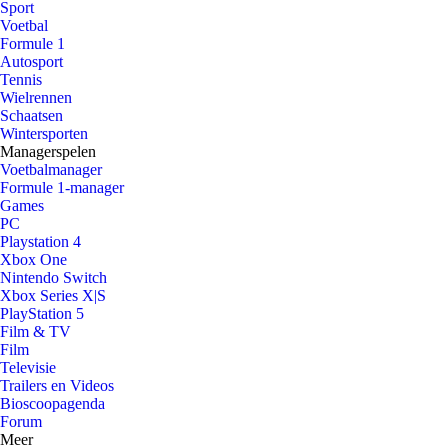
Sport
Voetbal
Formule 1
Autosport
Tennis
Wielrennen
Schaatsen
Wintersporten
Managerspelen
Voetbalmanager
Formule 1-manager
Games
PC
Playstation 4
Xbox One
Nintendo Switch
Xbox Series X|S
PlayStation 5
Film & TV
Film
Televisie
Trailers en Videos
Bioscoopagenda
Forum
Meer