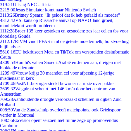
3
19:21
Uitslag NEC - Telstar
22
15:00
Jesus Simulator komt naar Nintendo Switch
31
13:26
Britney Spears: "Ik geloof dat ik heb gefaald als moeder"
48
12:42
VS: kans op Russische aanval op NAVO-land groeit,
munitietekort wordt probleem
11
12:28
Broer 135 keer gestoken en gesneden: zes jaar cel en tbs voor
doodslag Gouda
21
12:17
RIVM vindt PFAS in al de geteste moedermelk, borstvoeding
blijft advies
56
10:16
EU bekritiseert Meta en TikTok om verspreiden desinformatie
Ceuta
43
09:53
Houthi's vallen Saoedi-Arabië en Jemen aan, dreigen met
blokkade olieroute
12
09:49
Vrouw krijgt 30 maanden cel voor afpersing 12-jarige
misdienaar in kerk
47
09:46
PostNL-bezorger steekt bewoner na ruzie over pakket
26
09:32
Wegpiraat scheurt met 146 km/u door het centrum van
Amsterdam
7
09:28
Aanhoudende droogte veroorzaakt scheuren in dijken Zuid-
Holland
0
08:59
Van de Zandschulp overleeft matchpoints, ook Griekspoor
verder in Montreal
1
08:56
Excelsior opent seizoen met ruime zege op promovendus
Cambuur
2
08:35
Nieuw te streamen in augustus