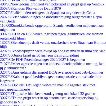
4
08/08
Niewiadoma profiteert van pokerspel en grijpt geel op Ventoux
35
08/08
Random Pics van de Dag #1979
27
07/08
Italië hindert reizigers uit Spanje na migratiecrisis Ceuta
24
07/08
Vier aanhoudingen na doodsbedreiging burgemeester Depla
van Breda
11
07/08
Smokkelbende opgerold in Spanje, verdienden miljoenen aan
migranten
39
07/08
CDA en D66 willen ingrijpen tegen 'gluurbrillen' die mensen
ongemerkt filmen
13
07/08
Benzineprijs daalt verder, onzekerheid over Straat van Hormuz
blijft
42
07/08
Voedselprijzen wereldwijd op hoogste niveau in ruim drie jaar
23
07/08
Quake krijgt na 30 jaar een gratis uitbreiding
2
07/08
De FOK!Voetbalmanager 2026/2027 is begonnen
71
07/08
Meer agressie tegen een andersluidende politieke mening, laat
jij je intimideren?
32
07/08
Amsterdams dierenasiel DOA overspoeld met babykonijntjes
29
07/08
Kabinet geeft bedrijven geen compensatie voor schade door
laagwater
24
07/08
OM eist TBS tegen verwarde man die agenten stak met
aardappelschilmesje
30
07/08
Tropische hitte keert zondag terug met lokaal 32 graden
30
07/08
Trump grijpt weer in op automatisch staatsburgerschap bij
geboorte in VS