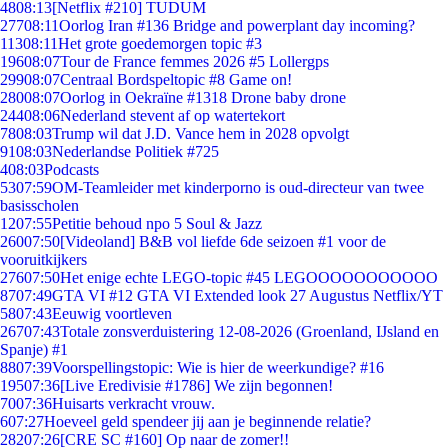
48
08:13
[Netflix #210] TUDUM
277
08:11
Oorlog Iran #136 Bridge and powerplant day incoming?
113
08:11
Het grote goedemorgen topic #3
196
08:07
Tour de France femmes 2026 #5 Lollergps
299
08:07
Centraal Bordspeltopic #8 Game on!
280
08:07
Oorlog in Oekraïne #1318 Drone baby drone
244
08:06
Nederland stevent af op watertekort
78
08:03
Trump wil dat J.D. Vance hem in 2028 opvolgt
91
08:03
Nederlandse Politiek #725
4
08:03
Podcasts
53
07:59
OM-Teamleider met kinderporno is oud-directeur van twee
basisscholen
12
07:55
Petitie behoud npo 5 Soul & Jazz
260
07:50
[Videoland] B&B vol liefde 6de seizoen #1 voor de
vooruitkijkers
276
07:50
Het enige echte LEGO-topic #45 LEGOOOOOOOOOOO
87
07:49
GTA VI #12 GTA VI Extended look 27 Augustus Netflix/YT
58
07:43
Eeuwig voortleven
267
07:43
Totale zonsverduistering 12-08-2026 (Groenland, IJsland en
Spanje) #1
88
07:39
Voorspellingstopic: Wie is hier de weerkundige? #16
195
07:36
[Live Eredivisie #1786] We zijn begonnen!
70
07:36
Huisarts verkracht vrouw.
6
07:27
Hoeveel geld spendeer jij aan je beginnende relatie?
282
07:26
[CRE SC #160] Op naar de zomer!!