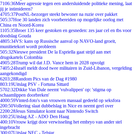
71
06:36
Meer agressie tegen een andersluidende politieke mening, laat
jij je intimideren?
47
05:37
PostNL-bezorger steekt bewoner na ruzie over pakket
5
05:37
Hoe 30 landen zich voorbereiden op mogelijke oorlog met
China en Noord-Korea
11
05:35
Broer 135 keer gestoken en gesneden: zes jaar cel en tbs voor
doodslag Gouda
48
05:34
VS: kans op Russische aanval op NAVO-land groeit,
munitietekort wordt probleem
5
05:32
Nieuwe president De la Espriella gaat strijd aan met
drugskartels Colombia
49
05:28
Trump wil dat J.D. Vance hem in 2028 opvolgt
74
05:24
Israël meldt dood twee militairen in Zuid-Libanon, vergelding
aangekondigd
62
03:28
Random Pics van de Dag #1980
8
03:19
Uitslag PSV - Fortuna Sittard
57
02:32
Dikke Van Dale neemt 'vulvalippen' op: 'stigma op
schaamlippen doorbreken'
40
00:59
Vinted-foto's van vrouwen massaal gedeeld op seksfora
2
00:50
Vollering slaat dubbelslag in Nice en neemt geel over
22
00:28
Jesus Simulator komt naar Nintendo Switch
1
00:25
Uitslag AZ - ADO Den Haag
4
00:10
Vrouw krijgt door verwisseling het embryo van ander stel
ingebracht
3
00:07
Uitslag NEC - Telstar