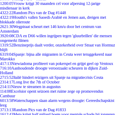
12
00:05
Vrouw krijgt 30 maanden cel voor afpersing 12-jarige
misdienaar in kerk
43
22:22
Random Pics van de Dag #1448
43
22:19
Houthi's vallen Saoedi-Arabië en Jemen aan, dreigen met
blokkade olieroute
26
21:30
Wegpiraat scheurt met 146 km/u door het centrum van
Amsterdam
39
20:08
CDA en D66 willen ingrijpen tegen 'gluurbrillen' die mensen
ongemerkt filmen
13
19:52
Benzineprijs daalt verder, onzekerheid over Straat van Hormuz
blijft
63
19:04
Spanje: bijna alle migranten in Ceuta weer teruggekeerd naar
Marokko
4
17:13
Niewiadoma profiteert van pokerspel en grijpt geel op Ventoux
7
16:10
Aanhoudende droogte veroorzaakt scheuren in dijken Zuid-
Holland
27
15:52
Italië hindert reizigers uit Spanje na migratiecrisis Ceuta
23
14:17
Long live the 7th of October
2
14:11
Nieuw te streamen in augustus
1
14:08
Excelsior opent seizoen met ruime zege op promovendus
Cambuur
60
13:58
Waterschappen slaan alarm wegens droogte: Gereedschapskist
leeg
37
13:13
Random Pics van de Dag #1833
16
12:43
Meta krijgt half miljard boete voor mentale schade bij jongeren