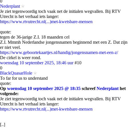
0
Nederplant
Je ziet tegenwoordig toch vaak net de initialen wegvallen. Bij RTV
Utrecht is het verhaal iets langer:
https://www.rtvutrecht.nl(...)met-kwetsbare-mensen
quote:
tegen de 36-jarige Z.I. 18 maanden cel
Z.I. Mmmh Nederlandse jongensnamen beginnend met een Z. Dat zijn
er niet veel.
https://www.geboortekaartjes.nl/handig/jongensnamen-met-een-z/
De cirkel is weer rond.
woensdag 10 september 2025, 18:46 uur
#10
0
BlackQuasarHole
To far for us to understand
quote:
Op
woensdag 10 september 2025 @ 18:35
schreef
Nederplant
het
volgende:
Je ziet tegenwoordig toch vaak net de initialen wegvallen. Bij RTV
Utrecht is het verhaal iets langer:
https://www.rtvutrecht.nl(...)met-kwetsbare-mensen
[..]