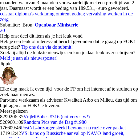
maanden waarvan 3 maanden voorwaardelijk met een proeftijd van 2
jaar. Daarnaast wordt er een bedrag van 189.531,- euro gevorderd.
celstraf
diploma's
verklaring omtrent gedrag
vervalsing
werken in de
zorg
Submitter:
Bron:
Openbaar Ministerie
20
Help ons; deel dit item als je het leuk vond
Heb je een leuk of interessant bericht gevonden dat je graag op FOK!
terug ziet?
Tip ons dan via de submit!
Zoek jij altijd de leukste nieuwtjes en kun je daar leuk over schrijven?
Meld je aan als nieuwsposter!
Jippie
Elke dag maak ik even tijd voor de FP om het internet af te struinen op
zoek naar nieuws.
Part-time werkzaam als adviseur Kwaliteit Arbo en Milieu, dus tijd om
bijdragen aan FOK! te leveren.
Meest gelezen
82992
06:35
VrijMiBabes #316 (not very sfw!)
52696
01:09
Random Pics van de Dag #1980
1766
09:46
PostNL-bezorger steekt bewoner na ruzie over pakket
1719
12:42
VS: kans op Russische aanval op NAVO-land groeit,