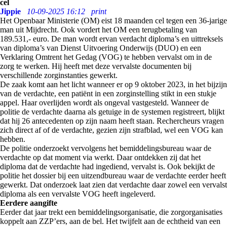
cel
Jippie
10-09-2025 16:12
print
Het Openbaar Ministerie (OM) eist 18 maanden cel tegen een 36-jarige
man uit Mijdrecht. Ook vordert het OM een terugbetaling van
189.531,- euro. De man wordt ervan verdacht diploma’s en uittreksels
van diploma’s van Dienst Uitvoering Onderwijs (DUO) en een
Verklaring Omtrent het Gedag (VOG) te hebben vervalst om in de
zorg te werken. Hij heeft met deze vervalste documenten bij
verschillende zorginstanties gewerkt.
De zaak komt aan het licht wanneer er op 9 oktober 2023, in het bijzijn
van de verdachte, een patiënt in een zorginstelling stikt in een stukje
appel. Haar overlijden wordt als ongeval vastgesteld. Wanneer de
politie de verdachte daarna als getuige in de systemen registreert, blijkt
dat hij 26 antecedenten op zijn naam heeft staan. Rechercheurs vragen
zich direct af of de verdachte, gezien zijn strafblad, wel een VOG kan
hebben.
De politie onderzoekt vervolgens het bemiddelingsbureau waar de
verdachte op dat moment via werkt. Daar ontdekken zij dat het
diploma dat de verdachte had ingediend, vervalst is. Ook bekijkt de
politie het dossier bij een uitzendbureau waar de verdachte eerder heeft
gewerkt. Dat onderzoek laat zien dat verdachte daar zowel een vervalst
diploma als een vervalste VOG heeft ingeleverd.
Eerdere aangifte
Eerder dat jaar trekt een bemiddelingsorganisatie, die zorgorganisaties
koppelt aan ZZP’ers, aan de bel. Het twijfelt aan de echtheid van een