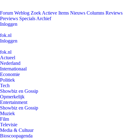
Forum
Weblog
Zoek
Actieve Items
Nieuws
Columns
Reviews
Previews
Specials
Archief
Inloggen
fok.nl
Inloggen
fok.nl
Actueel
Nederland
Internationaal
Economie
Politiek
Tech
Showbiz en Gossip
Opmerkelijk
Entertainment
Showbiz en Gossip
Muziek
Film
Televisie
Media & Cultuur
Bioscoopagenda