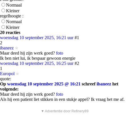
Normaal
Kleiner
regelhoogte :
Normaal
Kleiner
20 reacties
woensdag 10 september 2025, 16:21 uur
#1
2
ibaneez
Maar deed hij zijn werk goed?
foto
Ik ben niet lui, ik bespaar gewoon energie
woensdag 10 september 2025, 16:25 uur
#2
1
Europol
quote:
Op
woensdag 10 september 2025 @ 16:21
schreef
ibaneez
het
volgende:
Maar deed hij zijn werk goed?
foto
Als hij een patient liet stikken in een stukje appel? Ik vraag het me af.
▼ Advertentie door Refinery89