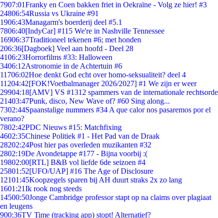
79
07:01
Franky en Coen bakken friet in Oekraïne - Volg ze hier! #3
248
06:54
Russia vs Ukraine #91
19
06:43
Managarm's boerderij deel #5.1
78
06:40
[IndyCar] #115 We're in Nashville Tennessee
169
06:37
Traditioneel tekenen #6; met honden
2
06:36
[Dagboek] Veel aan hoofd - Deel 28
41
06:23
Horrorfilms #33: Halloween
34
06:12
Astronomie in de Achtertuin #6
117
06:02
Hoe denkt God echt over homo-seksualiteit? deel 4
112
04:42
[FOK!Voetbalmanager 2026/2027] #1 We zijn er weer
299
04:18
[AMV] VS #1312 spammers van de internationale rechtsorde
214
03:47
Punk, disco, New Wave of? #60 Sing along...
73
02:44
Spaanstalige nummers #34 A que calor nos pasaremos por el
verano?
78
02:42
PDC Nieuws #15: Matchfixing
46
02:35
Chinese Politiek #1 - Het Pad van de Draak
282
02:24
Post hier pas overleden muzikanten #32
28
02:19
De Avondetappe #177 - Bijna voorbij :(
198
02:00
[RTL] B&B vol liefde 6de seizoen #4
258
01:52
[UFO/UAP] #16 The Age of Disclosure
121
01:45
Koopzegels sparen bij AH duurt straks 2x zo lang
16
01:21
Ik rook nog steeds
145
00:50
Jonge Cambridge professor stapt op na claims over plagiaat
en leugens
9
00:36
TV Time (tracking app) stopt! Alternatief?