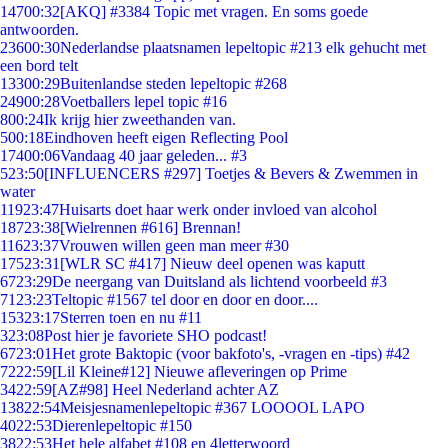
147
00:32
[AKQ] #3384 Topic met vragen. En soms goede
antwoorden.
236
00:30
Nederlandse plaatsnamen lepeltopic #213 elk gehucht met
een bord telt
133
00:29
Buitenlandse steden lepeltopic #268
249
00:28
Voetballers lepel topic #16
8
00:24
Ik krijg hier zweethanden van.
5
00:18
Eindhoven heeft eigen Reflecting Pool
174
00:06
Vandaag 40 jaar geleden... #3
5
23:50
[INFLUENCERS #297] Toetjes & Bevers & Zwemmen in
water
119
23:47
Huisarts doet haar werk onder invloed van alcohol
187
23:38
[Wielrennen #616] Brennan!
116
23:37
Vrouwen willen geen man meer #30
175
23:31
[WLR SC #417] Nieuw deel openen was kaputt
67
23:29
De neergang van Duitsland als lichtend voorbeeld #3
71
23:23
Teltopic #1567 tel door en door en door....
153
23:17
Sterren toen en nu #11
3
23:08
Post hier je favoriete SHO podcast!
67
23:01
Het grote Baktopic (voor bakfoto's, -vragen en -tips) #42
72
22:59
[Lil Kleine#12] Nieuwe afleveringen op Prime
34
22:59
[AZ#98] Heel Nederland achter AZ
138
22:54
Meisjesnamenlepeltopic #367 LOOOOL LAPO
40
22:53
Dierenlepeltopic #150
38
22:53
Het hele alfabet #108 en 4letterwoord