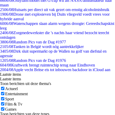
66
06/08
Onlyfans-model met G-cup wil als NASA-ambassadeur naar
maan
25
06/08
Huisarts per direct uit vak gezet om ernstig alcoholmisbruik
19
06/08
Drone met explosieven bij Duits vliegveld voedt vrees voor
hybride aanval
60
06/08
Waterschappen slaan alarm wegens droogte: Gereedschapskist
leeg
24
06/08
Zorgmedewerkster die 's nachts haar vriend bezocht terecht
ontslagen
38
06/08
Random Pics van de Dag #1977
21
05/08
Tanken in België wordt nóg aantrekkelijker
34
05/08
Dirk sluit supermarkt op de Wallen na golf van diefstal en
agressie
12
05/08
Random Pics van de Dag #1976
6
04/08
Kraftwerk brengt ruimteschip terug naar Eindhoven
20
04/08
Apple vecht Britse eis tot inbouwen backdoor in iCloud aan
Laatste items
Laatste items
Toon berichten uit deze thema's
Actueel
Entertainment
Sport
Film & Tv
Games
Toon berichten van deze types