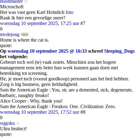
Bushmaster
Microschoft
Het was vast geen Karl Heimlich
foto
Raak ik hier een gevoelige sneer?
woensdag 10 september 2025, 17:25 uur
#7
0
mvdejong
Home is where the cat is.
quote:
Op
woensdag 10 september 2025 @ 16:33
schreef
Sleeping_Dogs
het volgende:
Gebeurt toch wel (te) vaak zoiets. Misschien zou het hogere
management eens iets beter hun werk kunnen gaan doen met
betrekking tot screening.
He, je moet toch (vooral goedkoop) personeel aan het bed hebben.
Zorg is big business, geen liefdadigheid.
Sam the American Eagle : You, sir, are a demented, sick, degenerate,
barbaric, naughty freako!
Alice Cooper : Why, thank you!
Sam the American Eagle : Freakos: One. Civilization: Zero.
woensdag 10 september 2025, 17:52 uur
#8
0
ssjgoku
Ultra Instinct!
quote: