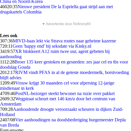
China en Noord-Korea
460
20:35
Nieuwe president De la Espriella gaat strijd aan met
drugskartels Colombia
▼ Advertentie door Refinery89
Lees ook
3
07:36
MIVD-baas lekt via Strava routes naar geheime kazerne
7
20:11
Geen 'happy end' bij seksdate via Kinky.nl
34
19:57
XR blokkeert A12 ruim twee uur, agent gebeten bij
aanhouding
11
12:28
Broer 135 keer gestoken en gesneden: zes jaar cel en tbs voor
doodslag Gouda
20
12:17
RIVM vindt PFAS in al de geteste moedermelk, borstvoeding
blijft advies
12
09:49
Vrouw krijgt 30 maanden cel voor afpersing 12-jarige
misdienaar in kerk
47
09:46
PostNL-bezorger steekt bewoner na ruzie over pakket
26
09:32
Wegpiraat scheurt met 146 km/u door het centrum van
Amsterdam
7
09:28
Aanhoudende droogte veroorzaakt scheuren in dijken Zuid-
Holland
24
07/08
Vier aanhoudingen na doodsbedreiging burgemeester Depla
van Breda
Font-grootte: