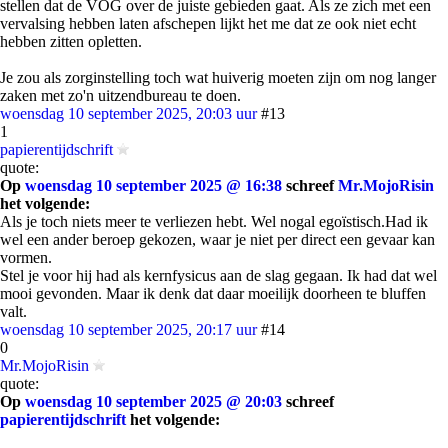
stellen dat de VOG over de juiste gebieden gaat. Als ze zich met een
vervalsing hebben laten afschepen lijkt het me dat ze ook niet echt
hebben zitten opletten.
Je zou als zorginstelling toch wat huiverig moeten zijn om nog langer
zaken met zo'n uitzendbureau te doen.
woensdag 10 september 2025, 20:03 uur
#13
1
papierentijdschrift
quote:
Op
woensdag 10 september 2025 @ 16:38
schreef
Mr.MojoRisin
het volgende:
Als je toch niets meer te verliezen hebt. Wel nogal egoïstisch.Had ik
wel een ander beroep gekozen, waar je niet per direct een gevaar kan
vormen.
Stel je voor hij had als kernfysicus aan de slag gegaan. Ik had dat wel
mooi gevonden. Maar ik denk dat daar moeilijk doorheen te bluffen
valt.
woensdag 10 september 2025, 20:17 uur
#14
0
Mr.MojoRisin
quote:
Op
woensdag 10 september 2025 @ 20:03
schreef
papierentijdschrift
het volgende: