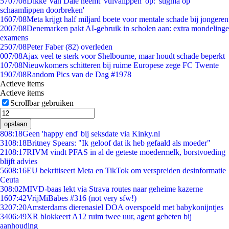
57
07/08
Dikke Van Dale neemt 'vulvalippen' op: 'stigma op
schaamlippen doorbreken'
16
07/08
Meta krijgt half miljard boete voor mentale schade bij jongeren
20
07/08
Denemarken pakt AI-gebruik in scholen aan: extra mondelinge
examens
25
07/08
Peter Faber (82) overleden
0
07/08
Ajax veel te sterk voor Shelbourne, maar houdt schade beperkt
1
07/08
Nieuwkomers schitteren bij ruime Europese zege FC Twente
19
07/08
Random Pics van de Dag #1978
Actieve items
Actieve items
Scrollbar gebruiken
opslaan
8
08:18
Geen 'happy end' bij seksdate via Kinky.nl
31
08:18
Britney Spears: "Ik geloof dat ik heb gefaald als moeder"
21
08:17
RIVM vindt PFAS in al de geteste moedermelk, borstvoeding
blijft advies
56
08:16
EU bekritiseert Meta en TikTok om verspreiden desinformatie
Ceuta
3
08:02
MIVD-baas lekt via Strava routes naar geheime kazerne
16
07:42
VrijMiBabes #316 (not very sfw!)
32
07:20
Amsterdams dierenasiel DOA overspoeld met babykonijntjes
34
06:49
XR blokkeert A12 ruim twee uur, agent gebeten bij
aanhouding