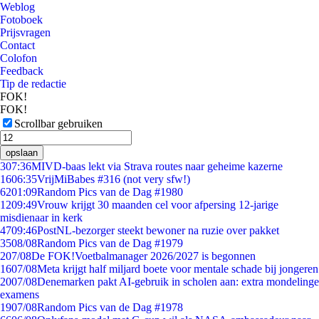
Weblog
Fotoboek
Prijsvragen
Contact
Colofon
Feedback
Tip de redactie
FOK!
FOK!
Scrollbar gebruiken
opslaan
3
07:36
MIVD-baas lekt via Strava routes naar geheime kazerne
16
06:35
VrijMiBabes #316 (not very sfw!)
62
01:09
Random Pics van de Dag #1980
12
09:49
Vrouw krijgt 30 maanden cel voor afpersing 12-jarige
misdienaar in kerk
47
09:46
PostNL-bezorger steekt bewoner na ruzie over pakket
35
08/08
Random Pics van de Dag #1979
2
07/08
De FOK!Voetbalmanager 2026/2027 is begonnen
16
07/08
Meta krijgt half miljard boete voor mentale schade bij jongeren
20
07/08
Denemarken pakt AI-gebruik in scholen aan: extra mondelinge
examens
19
07/08
Random Pics van de Dag #1978