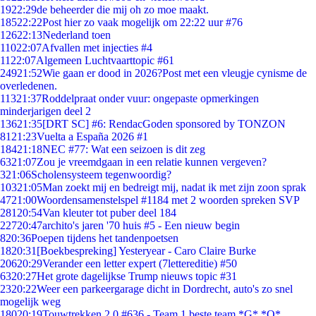
19
22:29
de beheerder die mij oh zo moe maakt.
185
22:22
Post hier zo vaak mogelijk om 22:22 uur #76
126
22:13
Nederland toen
110
22:07
Afvallen met injecties #4
11
22:07
Algemeen Luchtvaarttopic #61
249
21:52
Wie gaan er dood in 2026?Post met een vleugje cynisme de
overledenen.
113
21:37
Roddelpraat onder vuur: ongepaste opmerkingen
minderjarigen deel 2
136
21:35
[DRT SC] #6: RendacGoden sponsored by TONZON
81
21:23
Vuelta a España 2026 #1
184
21:18
NEC #77: Wat een seizoen is dit zeg
63
21:07
Zou je vreemdgaan in een relatie kunnen vergeven?
3
21:06
Scholensysteem tegenwoordig?
103
21:05
Man zoekt mij en bedreigt mij, nadat ik met zijn zoon sprak
47
21:00
Woordensamenstelspel #1184 met 2 woorden spreken SVP
281
20:54
Van kleuter tot puber deel 184
227
20:47
archito's jaren '70 huis #5 - Een nieuw begin
8
20:36
Poepen tijdens het tandenpoetsen
18
20:31
[Boekbespreking] Yesteryear - Caro Claire Burke
206
20:29
Verander een letter expert (7lettereditie) #50
63
20:27
Het grote dagelijkse Trump nieuws topic #31
23
20:22
Weer een parkeergarage dicht in Dordrecht, auto's zo snel
mogelijk weg
180
20:19
Touwtrekken 2.0 #636 - Team 1 beste team *G* *O*