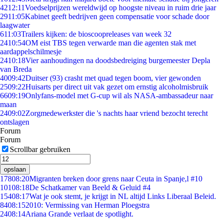
42
12:11
Voedselprijzen wereldwijd op hoogste niveau in ruim drie jaar
29
11:05
Kabinet geeft bedrijven geen compensatie voor schade door
laagwater
6
11:03
Trailers kijken: de bioscoopreleases van week 32
24
10:54
OM eist TBS tegen verwarde man die agenten stak met
aardappelschilmesje
24
10:18
Vier aanhoudingen na doodsbedreiging burgemeester Depla
van Breda
40
09:42
Duitser (93) crasht met quad tegen boom, vier gewonden
25
09:22
Huisarts per direct uit vak gezet om ernstig alcoholmisbruik
66
09:19
Onlyfans-model met G-cup wil als NASA-ambassadeur naar
maan
24
09:02
Zorgmedewerkster die 's nachts haar vriend bezocht terecht
ontslagen
Forum
Forum
Scrollbar gebruiken
opslaan
178
08:20
Migranten breken door grens naar Ceuta in Spanje,l #10
101
08:18
De Schatkamer van Beeld & Geluid #4
154
08:17
Wat je ook stemt, je krijgt in NL altijd Links Liberaal Beleid.
84
08:15
2010: Vermissing van Herman Ploegstra
24
08:14
Ariana Grande verlaat de spotlight.