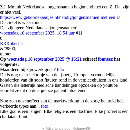
Z.I. Mmmh Nederlandse jongensnamen beginnend met een Z. Dat zijn
er niet veel.
https://www.geboortekaartjes.nl/handig/jongensnamen-met-een-z/
De cirkel is weer rond.
Dat zijn geen Nederlandse jongensnamen!
woensdag 10 september 2025, 18:54 uur
#11
0
RRRobert
&#8800;
quote:
Op
woensdag 10 september 2025 @ 16:21
schreef
ibaneez
het
volgende:
Maar deed hij zijn werk goed?
foto
Dit is nog maar het topje van de ijsberg. Er lopen vermoedelijk
honderden van dit soort figuren rond in de verpleeghuizen in ons land.
Gasten die letterlijk medische handelingen opzoeken op youtube
voordat ze dit op de argeloze patiënt uitoefenen.
Nog zo'n neveneffect van de marktwerking in de zorg: het trekt hele
verkeerde types aan...
foto
Elke god is een leugen. Elke religie is een doctrine. Elke profeet is een
charlatan. Punt.
▼ Advertentie door Refinery89