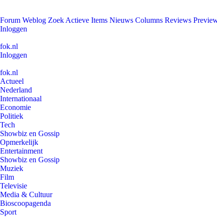
Forum
Weblog
Zoek
Actieve Items
Nieuws
Columns
Reviews
Previe
Inloggen
fok.nl
Inloggen
fok.nl
Actueel
Nederland
Internationaal
Economie
Politiek
Tech
Showbiz en Gossip
Opmerkelijk
Entertainment
Showbiz en Gossip
Muziek
Film
Televisie
Media & Cultuur
Bioscoopagenda
Sport