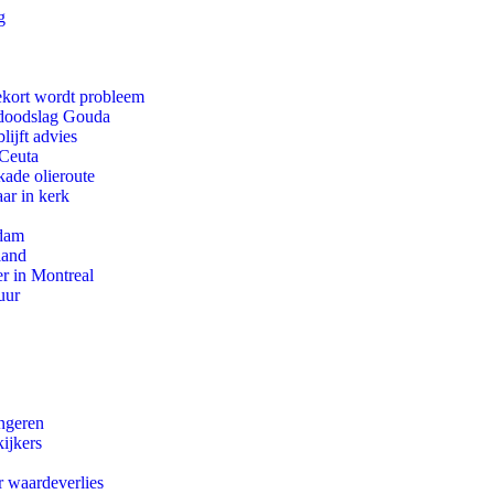
g
ekort wordt probleem
r doodslag Gouda
ijft advies
 Ceuta
kade olieroute
ar in kerk
rdam
land
r in Montreal
uur
ongeren
ijkers
r waardeverlies