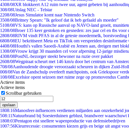
43
08/08
XR blokkeert A12 ruim twee uur, agent gebeten bij aanhoudin
3
08/08
Uitslag NEC - Telstar
22
08/08
Jesus Simulator komt naar Nintendo Switch
35
08/08
Britney Spears: "Ik geloof dat ik heb gefaald als moeder"
51
08/08
VS: kans op Russische aanval op NAVO-land groeit, munitiet
12
08/08
Broer 135 keer gestoken en gesneden: zes jaar cel en tbs voo
28
08/08
RIVM vindt PFAS in al de geteste moedermelk, borstvoeding bl
68
08/08
EU bekritiseert Meta en TikTok om verspreiden desinformatie
44
08/08
Houthi's vallen Saoedi-Arabië en Jemen aan, dreigen met blok
13
08/08
Vrouw krijgt 30 maanden cel voor afpersing 12-jarige misdiena
43
08/08
PostNL-bezorger steekt bewoner na ruzie over pakket
26
08/08
Wegpiraat scheurt met 146 km/u door het centrum van Amste
7
08/08
Aanhoudende droogte veroorzaakt scheuren in dijken Zuid-Hol
0
08/08
Van de Zandschulp overleeft matchpoints, ook Griekspoor verde
1
08/08
Excelsior opent seizoen met ruime zege op promovendus Camb
Actieve items
Actieve items
Scrollbar gebruiken
opslaan
18
08:16
Manosfeer-influencers verdienen miljarden aan onzekerheid j
5
08:11
Natuurbrand bij Soesterduinen geblust, brandweer waarschuwt k
18
08:03
Pentagon eist snellere wapenproductie van defensiebedrijven
10
07:56
Kleurrecessie: consumenten kiezen grijs en beige uit angst voo