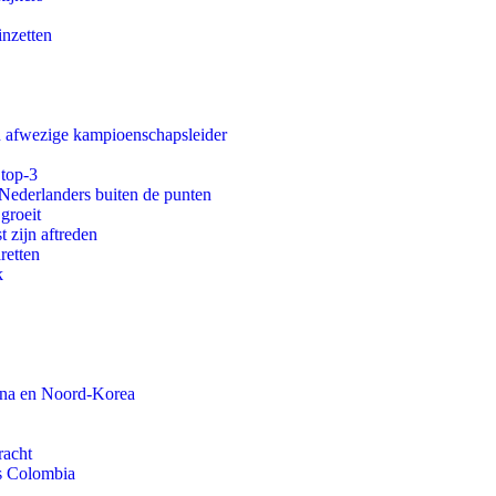
inzetten
an afwezige kampioenschapsleider
 top-3
 Nederlanders buiten de punten
groeit
t zijn aftreden
aretten
k
ina en Noord-Korea
racht
ls Colombia