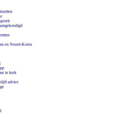
inzetten
ie
groeit
g aangekondigd
aretten
ina en Noord-Korea
k
app
ar in kerk
ijft advies
ege
g