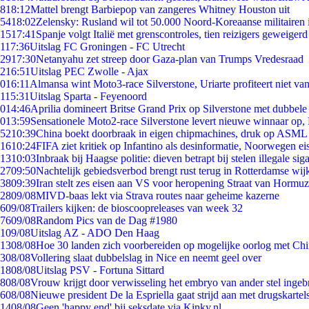
8
18:12
Mattel brengt Barbiepop van zangeres Whitney Houston uit
54
18:02
Zelensky: Rusland wil tot 50.000 Noord-Koreaanse militairen 
15
17:41
Spanje volgt Italië met grenscontroles, tien reizigers geweigerd
1
17:36
Uitslag FC Groningen - FC Utrecht
29
17:30
Netanyahu zet streep door Gaza-plan van Trumps Vredesraad
2
16:51
Uitslag PEC Zwolle - Ajax
0
16:11
Almansa wint Moto3-race Silverstone, Uriarte profiteert niet v
1
15:31
Uitslag Sparta - Feyenoord
0
14:46
Aprilia domineert Britse Grand Prix op Silverstone met dubbele
0
13:59
Sensationele Moto2-race Silverstone levert nieuwe winnaar op,
52
10:39
China boekt doorbraak in eigen chipmachines, druk op ASML 
16
10:24
FIFA ziet kritiek op Infantino als desinformatie, Noorwegen eis
13
10:03
Inbraak bij Haagse politie: dieven betrapt bij stelen illegale sig
27
09:50
Nachtelijk gebiedsverbod brengt rust terug in Rotterdamse wij
38
09:39
Iran stelt zes eisen aan VS voor heropening Straat van Hormuz
28
09/08
MIVD-baas lekt via Strava routes naar geheime kazerne
6
09/08
Trailers kijken: de bioscoopreleases van week 32
76
09/08
Random Pics van de Dag #1980
1
09/08
Uitslag AZ - ADO Den Haag
13
08/08
Hoe 30 landen zich voorbereiden op mogelijke oorlog met Ch
3
08/08
Vollering slaat dubbelslag in Nice en neemt geel over
18
08/08
Uitslag PSV - Fortuna Sittard
8
08/08
Vrouw krijgt door verwisseling het embryo van ander stel ingeb
6
08/08
Nieuwe president De la Espriella gaat strijd aan met drugskarte
14
08/08
Geen 'happy end' bij seksdate via Kinky.nl