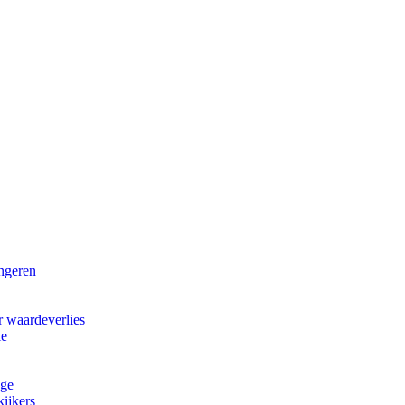
ongeren
r waardeverlies
ie
ege
ijkers