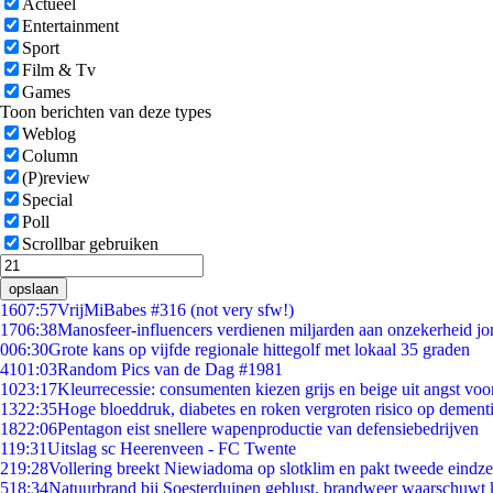
Actueel
Entertainment
Sport
Film & Tv
Games
Toon berichten van deze types
Weblog
Column
(P)review
Special
Poll
Scrollbar gebruiken
opslaan
16
07:57
VrijMiBabes #316 (not very sfw!)
17
06:38
Manosfeer-influencers verdienen miljarden aan onzekerheid j
0
06:30
Grote kans op vijfde regionale hittegolf met lokaal 35 graden
41
01:03
Random Pics van de Dag #1981
10
23:17
Kleurrecessie: consumenten kiezen grijs en beige uit angst voo
13
22:35
Hoge bloeddruk, diabetes en roken vergroten risico op dement
18
22:06
Pentagon eist snellere wapenproductie van defensiebedrijven
1
19:31
Uitslag sc Heerenveen - FC Twente
2
19:28
Vollering breekt Niewiadoma op slotklim en pakt tweede eindz
5
18:34
Natuurbrand bij Soesterduinen geblust, brandweer waarschuwt k