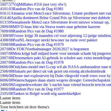
16
07:57
VrijMiBabes #316 (not very sfw!)
41
01:03
Random Pics van de Dag #1981
0
16:11
Almansa wint Moto3-race Silverstone, Uriarte profiteert niet v
0
14:46
Aprilia domineert Britse Grand Prix op Silverstone met dubbele
0
13:59
Sensationele Moto2-race Silverstone levert nieuwe winnaar op,
28
09/08
MIVD-baas lekt via Strava routes naar geheime kazerne
76
09/08
Random Pics van de Dag #1980
13
08/08
Vrouw krijgt 30 maanden cel voor afpersing 12-jarige misdiena
43
08/08
PostNL-bezorger steekt bewoner na ruzie over pakket
35
08/08
Random Pics van de Dag #1979
2
07/08
De FOK!Voetbalmanager 2026/2027 is begonnen
16
07/08
Meta krijgt half miljard boete voor mentale schade bij jongeren
20
07/08
Denemarken pakt AI-gebruik in scholen aan: extra mondeling
20
07/08
Random Pics van de Dag #1978
66
06/08
Onlyfans-model met G-cup wil als NASA-ambassadeur naar 
25
06/08
Huisarts per direct uit vak gezet om ernstig alcoholmisbruik
19
06/08
Drone met explosieven bij Duits vliegveld voedt vrees voor hy
60
06/08
Waterschappen slaan alarm wegens droogte: Gereedschapskist
24
06/08
Zorgmedewerkster die 's nachts haar vriend bezocht terecht on
38
06/08
Random Pics van de Dag #1977
21
05/08
Tanken in België wordt nóg aantrekkelijker
Laatste items
Laatste items
Toon berichten uit deze thema's