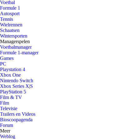
Voetbal
Formule 1
Autosport
Tennis
Wielrennen
Schaatsen
Wintersporten
Managerspelen
Voetbalmanager
Formule 1-manager
Games
PC
Playstation 4
Xbox One
Nintendo Switch
Xbox Series X|S
PlayStation 5
Film & TV
Film
Televisie
Trailers en Videos
Bioscoopagenda
Forum
Meer
Weblog