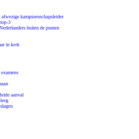
an afwezige kampioenschapsleider
 top-3
 Nederlanders buiten de punten
ar in kerk
e examens
maan
bride aanval
 leeg
tslagen