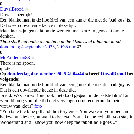
0
DuvalBrood
Duval... heerlijk!
Een blanke man in de hoofdrol van een game, die niet de 'bad guy' is.
Dat is een opvallende keuze in deze tijd.
Machines zijn gemaakt om te werken, mensen zijn gemaakt om te
denken.
Thou shalt not make a machine in the likeness of a human mind.
donderdag 4 september 2025, 20:35 uur
#2
0
Mr.Anderson83
There is no spoon.
quote:
Op
donderdag 4 september 2025 @ 04:44
schreef
DuvalBrood
het
volgende:
Een blanke man in de hoofdrol van een game, die niet de 'bad guy' is.
Dat is een opvallende keuze in deze tijd.
Ja idd. Was James Bond ook niet dood gegaan in de laatste film? En
werd hij nog voor die tijd niet vervangen door een groot bemeten
vrouw van kleur?
foto
"You take the blue pill and the story ends. You wake in your bed and
believe whatever you want to believe. You take the red pill, you stay in
Wonderland and I show you how deep the rabbit-hole goes..."