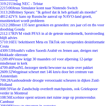
3
19:21
Uitslag NEC - Telstar
22
15:00
Jesus Simulator komt naar Nintendo Switch
31
13:26
Britney Spears: "Ik geloof dat ik heb gefaald als moeder"
48
12:42
VS: kans op Russische aanval op NAVO-land groeit,
munitietekort wordt probleem
12
12:28
Broer 135 keer gestoken en gesneden: zes jaar cel en tbs voor
doodslag Gouda
21
12:17
RIVM vindt PFAS in al de geteste moedermelk, borstvoeding
blijft advies
57
10:16
EU bekritiseert Meta en TikTok om verspreiden desinformatie
Ceuta
43
09:53
Houthi's vallen Saoedi-Arabië en Jemen aan, dreigen met
blokkade olieroute
12
09:49
Vrouw krijgt 30 maanden cel voor afpersing 12-jarige
misdienaar in kerk
47
09:46
PostNL-bezorger steekt bewoner na ruzie over pakket
26
09:32
Wegpiraat scheurt met 146 km/u door het centrum van
Amsterdam
7
09:28
Aanhoudende droogte veroorzaakt scheuren in dijken Zuid-
Holland
0
08:59
Van de Zandschulp overleeft matchpoints, ook Griekspoor
verder in Montreal
1
08:56
Excelsior opent seizoen met ruime zege op promovendus
Cambuur
2
08/08
Nieuw te streamen in augustus