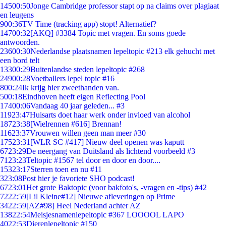
145
00:50
Jonge Cambridge professor stapt op na claims over plagiaat
en leugens
9
00:36
TV Time (tracking app) stopt! Alternatief?
147
00:32
[AKQ] #3384 Topic met vragen. En soms goede
antwoorden.
236
00:30
Nederlandse plaatsnamen lepeltopic #213 elk gehucht met
een bord telt
133
00:29
Buitenlandse steden lepeltopic #268
249
00:28
Voetballers lepel topic #16
8
00:24
Ik krijg hier zweethanden van.
5
00:18
Eindhoven heeft eigen Reflecting Pool
174
00:06
Vandaag 40 jaar geleden... #3
119
23:47
Huisarts doet haar werk onder invloed van alcohol
187
23:38
[Wielrennen #616] Brennan!
116
23:37
Vrouwen willen geen man meer #30
175
23:31
[WLR SC #417] Nieuw deel openen was kaputt
67
23:29
De neergang van Duitsland als lichtend voorbeeld #3
71
23:23
Teltopic #1567 tel door en door en door....
153
23:17
Sterren toen en nu #11
3
23:08
Post hier je favoriete SHO podcast!
67
23:01
Het grote Baktopic (voor bakfoto's, -vragen en -tips) #42
72
22:59
[Lil Kleine#12] Nieuwe afleveringen op Prime
34
22:59
[AZ#98] Heel Nederland achter AZ
138
22:54
Meisjesnamenlepeltopic #367 LOOOOL LAPO
40
22:53
Dierenlepeltopic #150