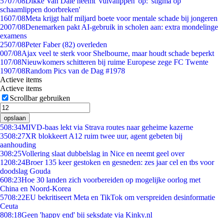
57
07/08
Dikke Van Dale neemt 'vulvalippen' op: 'stigma op
schaamlippen doorbreken'
16
07/08
Meta krijgt half miljard boete voor mentale schade bij jongeren
20
07/08
Denemarken pakt AI-gebruik in scholen aan: extra mondelinge
examens
25
07/08
Peter Faber (82) overleden
0
07/08
Ajax veel te sterk voor Shelbourne, maar houdt schade beperkt
1
07/08
Nieuwkomers schitteren bij ruime Europese zege FC Twente
19
07/08
Random Pics van de Dag #1978
Actieve items
Actieve items
Scrollbar gebruiken
opslaan
5
08:34
MIVD-baas lekt via Strava routes naar geheime kazerne
35
08:27
XR blokkeert A12 ruim twee uur, agent gebeten bij
aanhouding
3
08:25
Vollering slaat dubbelslag in Nice en neemt geel over
12
08:24
Broer 135 keer gestoken en gesneden: zes jaar cel en tbs voor
doodslag Gouda
6
08:23
Hoe 30 landen zich voorbereiden op mogelijke oorlog met
China en Noord-Korea
57
08:22
EU bekritiseert Meta en TikTok om verspreiden desinformatie
Ceuta
8
08:18
Geen 'happy end' bij seksdate via Kinky.nl