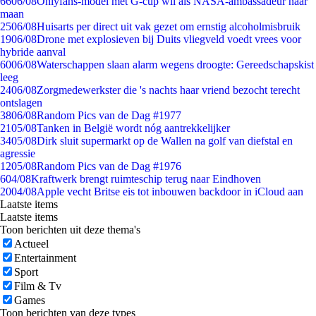
66
06/08
Onlyfans-model met G-cup wil als NASA-ambassadeur naar
maan
25
06/08
Huisarts per direct uit vak gezet om ernstig alcoholmisbruik
19
06/08
Drone met explosieven bij Duits vliegveld voedt vrees voor
hybride aanval
60
06/08
Waterschappen slaan alarm wegens droogte: Gereedschapskist
leeg
24
06/08
Zorgmedewerkster die 's nachts haar vriend bezocht terecht
ontslagen
38
06/08
Random Pics van de Dag #1977
21
05/08
Tanken in België wordt nóg aantrekkelijker
34
05/08
Dirk sluit supermarkt op de Wallen na golf van diefstal en
agressie
12
05/08
Random Pics van de Dag #1976
6
04/08
Kraftwerk brengt ruimteschip terug naar Eindhoven
20
04/08
Apple vecht Britse eis tot inbouwen backdoor in iCloud aan
Laatste items
Laatste items
Toon berichten uit deze thema's
Actueel
Entertainment
Sport
Film & Tv
Games
Toon berichten van deze types