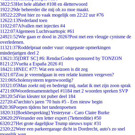
38
22:53
Het hele alfabet #108 en 4letterwoord
19
22:29
de beheerder die mij oh zo moe maakt.
185
22:22
Post hier zo vaak mogelijk om 22:22 uur #76
126
22:13
Nederland toen
110
22:07
Afvallen met injecties #4
11
22:07
Algemeen Luchtvaarttopic #61
249
21:52
Wie gaan er dood in 2026?Post met een vleugje cynisme de
overledenen.
113
21:37
Roddelpraat onder vuur: ongepaste opmerkingen
minderjarigen deel 2
136
21:35
[DRT SC] #6: RendacGoden sponsored by TONZON
81
21:23
Vuelta a España 2026 #1
184
21:18
NEC #77: Wat een seizoen is dit zeg
63
21:07
Zou je vreemdgaan in een relatie kunnen vergeven?
3
21:06
Scholensysteem tegenwoordig?
103
21:05
Man zoekt mij en bedreigt mij, nadat ik met zijn zoon sprak
47
21:00
Woordensamenstelspel #1184 met 2 woorden spreken SVP
281
20:54
Van kleuter tot puber deel 184
227
20:47
archito's jaren '70 huis #5 - Een nieuw begin
8
20:36
Poepen tijdens het tandenpoetsen
18
20:31
[Boekbespreking] Yesteryear - Caro Claire Burke
206
20:29
Verander een letter expert (7lettereditie) #50
63
20:27
Het grote dagelijkse Trump nieuws topic #31
23
20:22
Weer een parkeergarage dicht in Dordrecht, auto's zo snel
mogelijk weg