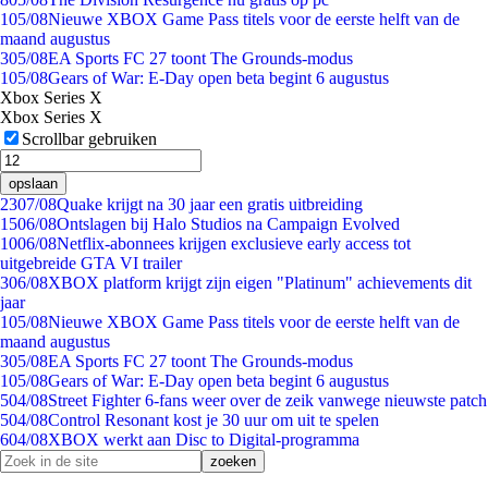
1
05/08
Nieuwe XBOX Game Pass titels voor de eerste helft van de
maand augustus
3
05/08
EA Sports FC 27 toont The Grounds-modus
1
05/08
Gears of War: E-Day open beta begint 6 augustus
Xbox Series X
Xbox Series X
Scrollbar gebruiken
opslaan
23
07/08
Quake krijgt na 30 jaar een gratis uitbreiding
15
06/08
Ontslagen bij Halo Studios na Campaign Evolved
10
06/08
Netflix-abonnees krijgen exclusieve early access tot
uitgebreide GTA VI trailer
3
06/08
XBOX platform krijgt zijn eigen "Platinum" achievements dit
jaar
1
05/08
Nieuwe XBOX Game Pass titels voor de eerste helft van de
maand augustus
3
05/08
EA Sports FC 27 toont The Grounds-modus
1
05/08
Gears of War: E-Day open beta begint 6 augustus
5
04/08
Street Fighter 6-fans weer over de zeik vanwege nieuwste patch
5
04/08
Control Resonant kost je 30 uur om uit te spelen
6
04/08
XBOX werkt aan Disc to Digital-programma