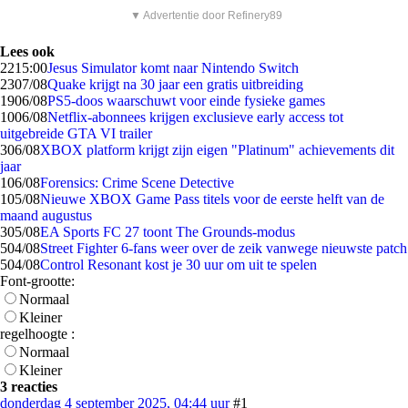
▼ Advertentie door Refinery89
Lees ook
22
15:00
Jesus Simulator komt naar Nintendo Switch
23
07/08
Quake krijgt na 30 jaar een gratis uitbreiding
19
06/08
PS5-doos waarschuwt voor einde fysieke games
10
06/08
Netflix-abonnees krijgen exclusieve early access tot
uitgebreide GTA VI trailer
3
06/08
XBOX platform krijgt zijn eigen "Platinum" achievements dit
jaar
1
06/08
Forensics: Crime Scene Detective
1
05/08
Nieuwe XBOX Game Pass titels voor de eerste helft van de
maand augustus
3
05/08
EA Sports FC 27 toont The Grounds-modus
5
04/08
Street Fighter 6-fans weer over de zeik vanwege nieuwste patch
5
04/08
Control Resonant kost je 30 uur om uit te spelen
Font-grootte:
Normaal
Kleiner
regelhoogte :
Normaal
Kleiner
3 reacties
donderdag 4 september 2025, 04:44 uur
#1