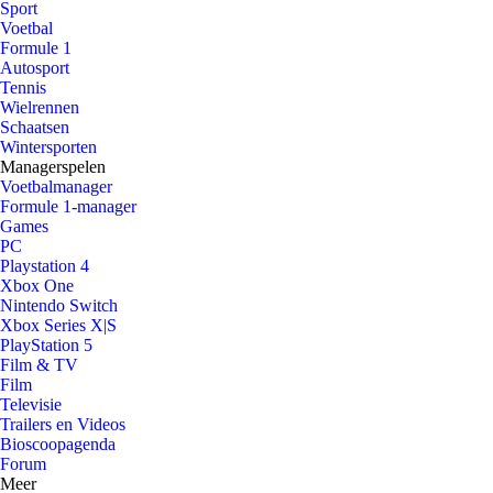
Sport
Voetbal
Formule 1
Autosport
Tennis
Wielrennen
Schaatsen
Wintersporten
Managerspelen
Voetbalmanager
Formule 1-manager
Games
PC
Playstation 4
Xbox One
Nintendo Switch
Xbox Series X|S
PlayStation 5
Film & TV
Film
Televisie
Trailers en Videos
Bioscoopagenda
Forum
Meer