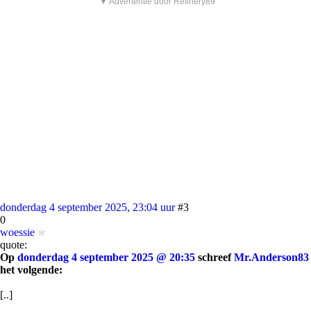
▼ Advertentie door Refinery89
donderdag 4 september 2025, 23:04 uur
#3
0
woessie
quote:
Op
donderdag 4 september 2025 @ 20:35
schreef
Mr.Anderson83
het volgende:
[..]