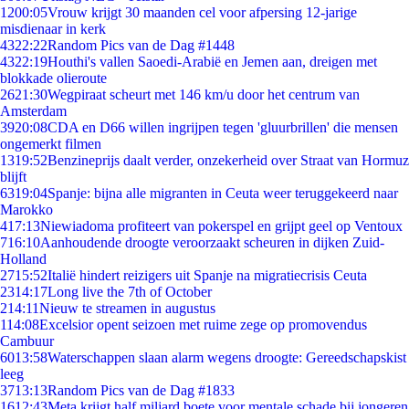
12
00:05
Vrouw krijgt 30 maanden cel voor afpersing 12-jarige
misdienaar in kerk
43
22:22
Random Pics van de Dag #1448
43
22:19
Houthi's vallen Saoedi-Arabië en Jemen aan, dreigen met
blokkade olieroute
26
21:30
Wegpiraat scheurt met 146 km/u door het centrum van
Amsterdam
39
20:08
CDA en D66 willen ingrijpen tegen 'gluurbrillen' die mensen
ongemerkt filmen
13
19:52
Benzineprijs daalt verder, onzekerheid over Straat van Hormuz
blijft
63
19:04
Spanje: bijna alle migranten in Ceuta weer teruggekeerd naar
Marokko
4
17:13
Niewiadoma profiteert van pokerspel en grijpt geel op Ventoux
7
16:10
Aanhoudende droogte veroorzaakt scheuren in dijken Zuid-
Holland
27
15:52
Italië hindert reizigers uit Spanje na migratiecrisis Ceuta
23
14:17
Long live the 7th of October
2
14:11
Nieuw te streamen in augustus
1
14:08
Excelsior opent seizoen met ruime zege op promovendus
Cambuur
60
13:58
Waterschappen slaan alarm wegens droogte: Gereedschapskist
leeg
37
13:13
Random Pics van de Dag #1833
16
12:43
Meta krijgt half miljard boete voor mentale schade bij jongeren