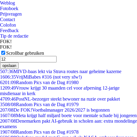
Weblog
Fotoboek
Prijsvragen
Contact
Colofon
Feedback
Tip de redactie
FOK!
FOK!
Scrollbar gebruiken
opslaan
5
07:36
MIVD-baas lekt via Strava routes naar geheime kazerne
16
06:35
VrijMiBabes #316 (not very sfw!)
62
01:09
Random Pics van de Dag #1980
12
09:49
Vrouw krijgt 30 maanden cel voor afpersing 12-jarige
misdienaar in kerk
47
09:46
PostNL-bezorger steekt bewoner na ruzie over pakket
35
08/08
Random Pics van de Dag #1979
2
07/08
De FOK!Voetbalmanager 2026/2027 is begonnen
16
07/08
Meta krijgt half miljard boete voor mentale schade bij jongeren
20
07/08
Denemarken pakt AI-gebruik in scholen aan: extra mondelinge
examens
19
07/08
Random Pics van de Dag #1978