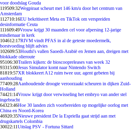
voor doodslag Gouda
1195
09:32
Wegpiraat scheurt met 146 km/u door het centrum van
Amsterdam
1127
10:16
EU bekritiseert Meta en TikTok om verspreiden
desinformatie Ceuta
1116
09:49
Vrouw krijgt 30 maanden cel voor afpersing 12-jarige
misdienaar in kerk
1046
12:17
RIVM vindt PFAS in al de geteste moedermelk,
borstvoeding blijft advies
1026
09:53
Houthi's vallen Saoedi-Arabië en Jemen aan, dreigen met
blokkade olieroute
951
06:30
Trailers kijken: de bioscoopreleases van week 32
933
15:00
Jesus Simulator komt naar Nintendo Switch
818
19:57
XR blokkeert A12 ruim twee uur, agent gebeten bij
aanhouding
774
09:28
Aanhoudende droogte veroorzaakt scheuren in dijken Zuid-
Holland
744
21:14
Vrouw krijgt door verwisseling het embryo van ander stel
ingebracht
643
23:46
Hoe 30 landen zich voorbereiden op mogelijke oorlog met
China en Noord-Korea
469
20:35
Nieuwe president De la Espriella gaat strijd aan met
drugskartels Colombia
300
22:11
Uitslag PSV - Fortuna Sittard