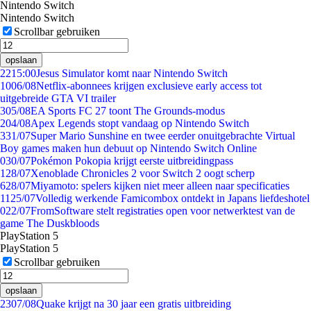
Nintendo Switch
Nintendo Switch
Scrollbar gebruiken
opslaan
22
15:00
Jesus Simulator komt naar Nintendo Switch
10
06/08
Netflix-abonnees krijgen exclusieve early access tot
uitgebreide GTA VI trailer
3
05/08
EA Sports FC 27 toont The Grounds-modus
2
04/08
Apex Legends stopt vandaag op Nintendo Switch
3
31/07
Super Mario Sunshine en twee eerder onuitgebrachte Virtual
Boy games maken hun debuut op Nintendo Switch Online
0
30/07
Pokémon Pokopia krijgt eerste uitbreidingpass
1
28/07
Xenoblade Chronicles 2 voor Switch 2 oogt scherp
6
28/07
Miyamoto: spelers kijken niet meer alleen naar specificaties
11
25/07
Volledig werkende Famicombox ontdekt in Japans liefdeshotel
0
22/07
FromSoftware stelt registraties open voor netwerktest van de
game The Duskbloods
PlayStation 5
PlayStation 5
Scrollbar gebruiken
opslaan
23
07/08
Quake krijgt na 30 jaar een gratis uitbreiding