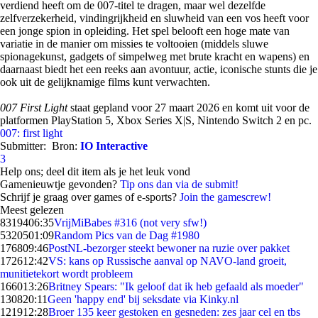
verdiend heeft om de 007-titel te dragen, maar wel dezelfde
zelfverzekerheid, vindingrijkheid en sluwheid van een vos heeft voor
een jonge spion in opleiding. Het spel belooft een hoge mate van
variatie in de manier om missies te voltooien (middels sluwe
spionagekunst, gadgets of simpelweg met brute kracht en wapens) en
daarnaast biedt het een reeks aan avontuur, actie, iconische stunts die je
ook uit de gelijknamige films kunt verwachten.
007 First Light
staat gepland voor 27 maart 2026 en komt uit voor de
platformen PlayStation 5, Xbox Series X|S, Nintendo Switch 2 en pc.
007: first light
Submitter:
Bron:
IO Interactive
3
Help ons; deel dit item als je het leuk vond
Gamenieuwtje gevonden?
Tip ons dan via de submit!
Schrijf je graag over games of e-sports?
Join the gamescrew!
Meest gelezen
83194
06:35
VrijMiBabes #316 (not very sfw!)
53205
01:09
Random Pics van de Dag #1980
1768
09:46
PostNL-bezorger steekt bewoner na ruzie over pakket
1726
12:42
VS: kans op Russische aanval op NAVO-land groeit,
munitietekort wordt probleem
1660
13:26
Britney Spears: "Ik geloof dat ik heb gefaald als moeder"
1308
20:11
Geen 'happy end' bij seksdate via Kinky.nl
1219
12:28
Broer 135 keer gestoken en gesneden: zes jaar cel en tbs