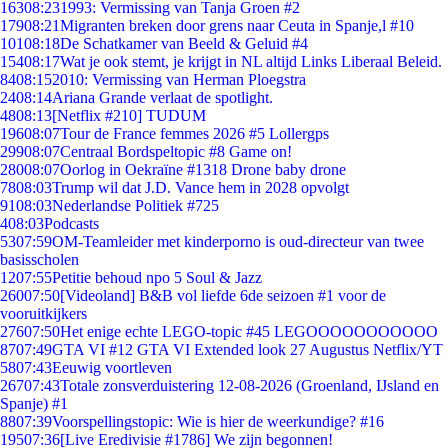
163
08:23
1993: Vermissing van Tanja Groen #2
179
08:21
Migranten breken door grens naar Ceuta in Spanje,l #10
101
08:18
De Schatkamer van Beeld & Geluid #4
154
08:17
Wat je ook stemt, je krijgt in NL altijd Links Liberaal Beleid.
84
08:15
2010: Vermissing van Herman Ploegstra
24
08:14
Ariana Grande verlaat de spotlight.
48
08:13
[Netflix #210] TUDUM
196
08:07
Tour de France femmes 2026 #5 Lollergps
299
08:07
Centraal Bordspeltopic #8 Game on!
280
08:07
Oorlog in Oekraïne #1318 Drone baby drone
78
08:03
Trump wil dat J.D. Vance hem in 2028 opvolgt
91
08:03
Nederlandse Politiek #725
4
08:03
Podcasts
53
07:59
OM-Teamleider met kinderporno is oud-directeur van twee
basisscholen
12
07:55
Petitie behoud npo 5 Soul & Jazz
260
07:50
[Videoland] B&B vol liefde 6de seizoen #1 voor de
vooruitkijkers
276
07:50
Het enige echte LEGO-topic #45 LEGOOOOOOOOOOO
87
07:49
GTA VI #12 GTA VI Extended look 27 Augustus Netflix/YT
58
07:43
Eeuwig voortleven
267
07:43
Totale zonsverduistering 12-08-2026 (Groenland, IJsland en
Spanje) #1
88
07:39
Voorspellingstopic: Wie is hier de weerkundige? #16
195
07:36
[Live Eredivisie #1786] We zijn begonnen!