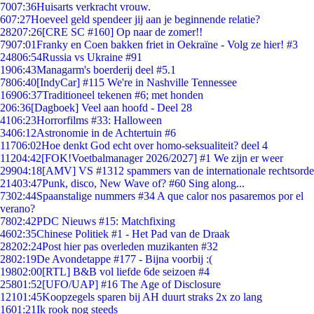
70
07:36
Huisarts verkracht vrouw.
6
07:27
Hoeveel geld spendeer jij aan je beginnende relatie?
282
07:26
[CRE SC #160] Op naar de zomer!!
79
07:01
Franky en Coen bakken friet in Oekraïne - Volg ze hier! #3
248
06:54
Russia vs Ukraine #91
19
06:43
Managarm's boerderij deel #5.1
78
06:40
[IndyCar] #115 We're in Nashville Tennessee
169
06:37
Traditioneel tekenen #6; met honden
2
06:36
[Dagboek] Veel aan hoofd - Deel 28
41
06:23
Horrorfilms #33: Halloween
34
06:12
Astronomie in de Achtertuin #6
117
06:02
Hoe denkt God echt over homo-seksualiteit? deel 4
112
04:42
[FOK!Voetbalmanager 2026/2027] #1 We zijn er weer
299
04:18
[AMV] VS #1312 spammers van de internationale rechtsorde
214
03:47
Punk, disco, New Wave of? #60 Sing along...
73
02:44
Spaanstalige nummers #34 A que calor nos pasaremos por el
verano?
78
02:42
PDC Nieuws #15: Matchfixing
46
02:35
Chinese Politiek #1 - Het Pad van de Draak
282
02:24
Post hier pas overleden muzikanten #32
28
02:19
De Avondetappe #177 - Bijna voorbij :(
198
02:00
[RTL] B&B vol liefde 6de seizoen #4
258
01:52
[UFO/UAP] #16 The Age of Disclosure
121
01:45
Koopzegels sparen bij AH duurt straks 2x zo lang
16
01:21
Ik rook nog steeds