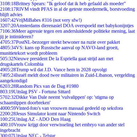
31
08:18
Britney Spears: "Ik geloof dat ik heb gefaald als moeder"
21
08:17
RIVM vindt PFAS in al de geteste moedermelk, borstvoeding
blijft advies
16
07:42
VrijMiBabes #316 (not very sfw!)
32
07:20
Amsterdams dierenasiel DOA overspoeld met babykonijntjes
71
06:36
Meer agressie tegen een andersluidende politieke mening, laat
jij je intimideren?
47
05:37
PostNL-bezorger steekt bewoner na ruzie over pakket
48
05:34
VS: kans op Russische aanval op NAVO-land groeit,
munitietekort wordt probleem
5
05:32
Nieuwe president De la Espriella gaat strijd aan met
drugskartels Colombia
49
05:28
Trump wil dat J.D. Vance hem in 2028 opvolgt
74
05:24
Israël meldt dood twee militairen in Zuid-Libanon, vergelding
aangekondigd
62
03:28
Random Pics van de Dag #1980
8
03:19
Uitslag PSV - Fortuna Sittard
57
02:32
Dikke Van Dale neemt 'vulvalippen' op: 'stigma op
schaamlippen doorbreken'
40
00:59
Vinted-foto's van vrouwen massaal gedeeld op seksfora
22
00:28
Jesus Simulator komt naar Nintendo Switch
1
00:25
Uitslag AZ - ADO Den Haag
4
00:10
Vrouw krijgt door verwisseling het embryo van ander stel
ingebracht
3
00:07
Uitslag NEC - Telstar