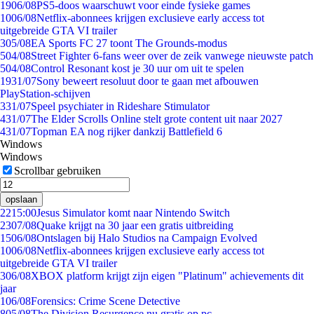
19
06/08
PS5-doos waarschuwt voor einde fysieke games
10
06/08
Netflix-abonnees krijgen exclusieve early access tot
uitgebreide GTA VI trailer
3
05/08
EA Sports FC 27 toont The Grounds-modus
5
04/08
Street Fighter 6-fans weer over de zeik vanwege nieuwste patch
5
04/08
Control Resonant kost je 30 uur om uit te spelen
19
31/07
Sony beweert resoluut door te gaan met afbouwen
PlayStation-schijven
3
31/07
Speel psychiater in Rideshare Stimulator
4
31/07
The Elder Scrolls Online stelt grote content uit naar 2027
4
31/07
Topman EA nog rijker dankzij Battlefield 6
Windows
Windows
Scrollbar gebruiken
opslaan
22
15:00
Jesus Simulator komt naar Nintendo Switch
23
07/08
Quake krijgt na 30 jaar een gratis uitbreiding
15
06/08
Ontslagen bij Halo Studios na Campaign Evolved
10
06/08
Netflix-abonnees krijgen exclusieve early access tot
uitgebreide GTA VI trailer
3
06/08
XBOX platform krijgt zijn eigen "Platinum" achievements dit
jaar
1
06/08
Forensics: Crime Scene Detective
8
05/08
The Division Resurgence nu gratis op pc