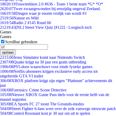
180
20:19
Touwtrekken 2.0 #636 - Team 1 beste team *G* *O*
26
20:07
Twee zwaargewonden bij eenzijdig ongeval Zeeland.
166
19:58
Dingen waar je enorm vrolijk van wordt #3
25
19:56
Natuur en Wild
16
19:54
Radio 2 #145 Ruud 66
212
19:43
[NL] Street View Quiz [#122] - Loogisch toch
Games
Games
Scrollbar gebruiken
opslaan
22
15:00
Jesus Simulator komt naar Nintendo Switch
23
07/08
Quake krijgt na 30 jaar een gratis uitbreiding
19
06/08
PS5-doos waarschuwt voor einde fysieke games
10
06/08
Netflix-abonnees krijgen exclusieve early access tot
uitgebreide GTA VI trailer
3
06/08
XBOX platform krijgt zijn eigen "Platinum" achievements dit
jaar
1
06/08
Forensics: Crime Scene Detective
1
05/08
Nieuwe XBOX Game Pass titels voor de eerste helft van de
maand augustus
3
05/08
EA Sports FC 27 toont The Grounds-modus
5
04/08
Street Fighter 6-fans weer over de zeik vanwege nieuwste patch
5
04/08
Control Resonant kost je 30 uur om uit te spelen