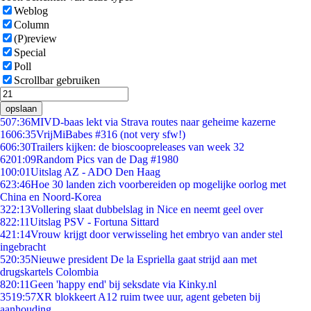
Weblog
Column
(P)review
Special
Poll
Scrollbar gebruiken
opslaan
5
07:36
MIVD-baas lekt via Strava routes naar geheime kazerne
16
06:35
VrijMiBabes #316 (not very sfw!)
6
06:30
Trailers kijken: de bioscoopreleases van week 32
62
01:09
Random Pics van de Dag #1980
1
00:01
Uitslag AZ - ADO Den Haag
6
23:46
Hoe 30 landen zich voorbereiden op mogelijke oorlog met
China en Noord-Korea
3
22:13
Vollering slaat dubbelslag in Nice en neemt geel over
8
22:11
Uitslag PSV - Fortuna Sittard
4
21:14
Vrouw krijgt door verwisseling het embryo van ander stel
ingebracht
5
20:35
Nieuwe president De la Espriella gaat strijd aan met
drugskartels Colombia
8
20:11
Geen 'happy end' bij seksdate via Kinky.nl
35
19:57
XR blokkeert A12 ruim twee uur, agent gebeten bij
aanhouding