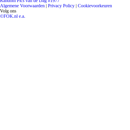
Random Pics van de Dag #1977
Algemene Voorwaarden
|
Privacy Policy
|
Cookievoorkeuren
Volg ons
©FOK.nl e.a.