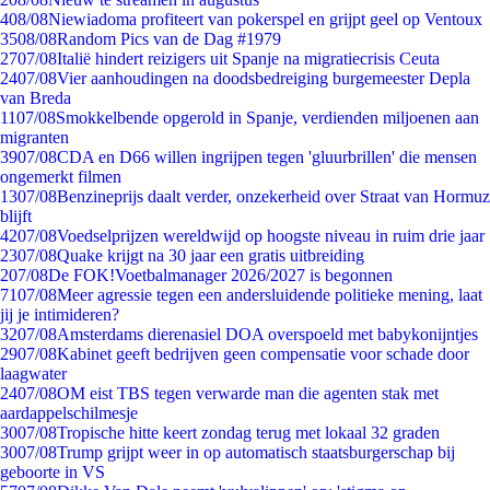
4
08/08
Niewiadoma profiteert van pokerspel en grijpt geel op Ventoux
35
08/08
Random Pics van de Dag #1979
27
07/08
Italië hindert reizigers uit Spanje na migratiecrisis Ceuta
24
07/08
Vier aanhoudingen na doodsbedreiging burgemeester Depla
van Breda
11
07/08
Smokkelbende opgerold in Spanje, verdienden miljoenen aan
migranten
39
07/08
CDA en D66 willen ingrijpen tegen 'gluurbrillen' die mensen
ongemerkt filmen
13
07/08
Benzineprijs daalt verder, onzekerheid over Straat van Hormuz
blijft
42
07/08
Voedselprijzen wereldwijd op hoogste niveau in ruim drie jaar
23
07/08
Quake krijgt na 30 jaar een gratis uitbreiding
2
07/08
De FOK!Voetbalmanager 2026/2027 is begonnen
71
07/08
Meer agressie tegen een andersluidende politieke mening, laat
jij je intimideren?
32
07/08
Amsterdams dierenasiel DOA overspoeld met babykonijntjes
29
07/08
Kabinet geeft bedrijven geen compensatie voor schade door
laagwater
24
07/08
OM eist TBS tegen verwarde man die agenten stak met
aardappelschilmesje
30
07/08
Tropische hitte keert zondag terug met lokaal 32 graden
30
07/08
Trump grijpt weer in op automatisch staatsburgerschap bij
geboorte in VS