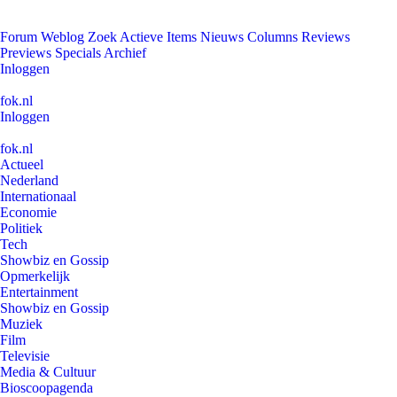
Forum
Weblog
Zoek
Actieve Items
Nieuws
Columns
Reviews
Previews
Specials
Archief
Inloggen
fok.nl
Inloggen
fok.nl
Actueel
Nederland
Internationaal
Economie
Politiek
Tech
Showbiz en Gossip
Opmerkelijk
Entertainment
Showbiz en Gossip
Muziek
Film
Televisie
Media & Cultuur
Bioscoopagenda