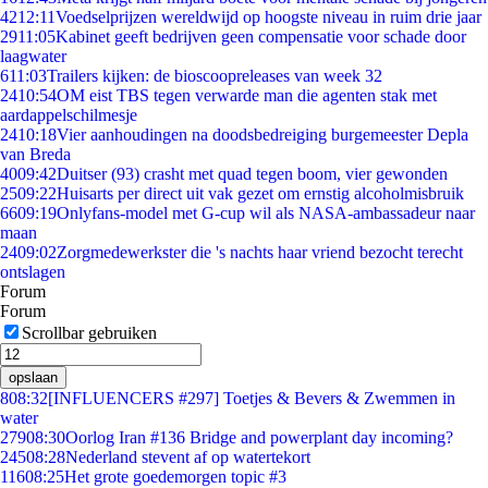
42
12:11
Voedselprijzen wereldwijd op hoogste niveau in ruim drie jaar
29
11:05
Kabinet geeft bedrijven geen compensatie voor schade door
laagwater
6
11:03
Trailers kijken: de bioscoopreleases van week 32
24
10:54
OM eist TBS tegen verwarde man die agenten stak met
aardappelschilmesje
24
10:18
Vier aanhoudingen na doodsbedreiging burgemeester Depla
van Breda
40
09:42
Duitser (93) crasht met quad tegen boom, vier gewonden
25
09:22
Huisarts per direct uit vak gezet om ernstig alcoholmisbruik
66
09:19
Onlyfans-model met G-cup wil als NASA-ambassadeur naar
maan
24
09:02
Zorgmedewerkster die 's nachts haar vriend bezocht terecht
ontslagen
Forum
Forum
Scrollbar gebruiken
opslaan
8
08:32
[INFLUENCERS #297] Toetjes & Bevers & Zwemmen in
water
279
08:30
Oorlog Iran #136 Bridge and powerplant day incoming?
245
08:28
Nederland stevent af op watertekort
116
08:25
Het grote goedemorgen topic #3