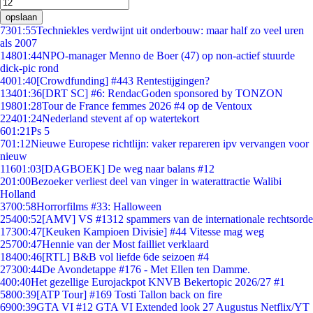
opslaan
73
01:55
Techniekles verdwijnt uit onderbouw: maar half zo veel uren
als 2007
148
01:44
NPO-manager Menno de Boer (47) op non-actief stuurde
dick-pic rond
40
01:40
[Crowdfunding] #443 Rentestijgingen?
134
01:36
[DRT SC] #6: RendacGoden sponsored by TONZON
198
01:28
Tour de France femmes 2026 #4 op de Ventoux
224
01:24
Nederland stevent af op watertekort
6
01:21
Ps 5
7
01:12
Nieuwe Europese richtlijn: vaker repareren ipv vervangen voor
nieuw
116
01:03
[DAGBOEK] De weg naar balans #12
2
01:00
Bezoeker verliest deel van vinger in waterattractie Walibi
Holland
37
00:58
Horrorfilms #33: Halloween
254
00:52
[AMV] VS #1312 spammers van de internationale rechtsorde
173
00:47
[Keuken Kampioen Divisie] #44 Vitesse mag weg
257
00:47
Hennie van der Most failliet verklaard
184
00:46
[RTL] B&B vol liefde 6de seizoen #4
273
00:44
De Avondetappe #176 - Met Ellen ten Damme.
4
00:40
Het gezellige Eurojackpot KNVB Bekertopic 2026/27 #1
58
00:39
[ATP Tour] #169 Tosti Tallon back on fire
69
00:39
GTA VI #12 GTA VI Extended look 27 Augustus Netflix/YT