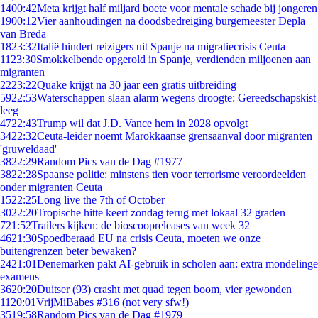
14
00:42
Meta krijgt half miljard boete voor mentale schade bij jongeren
19
00:12
Vier aanhoudingen na doodsbedreiging burgemeester Depla
van Breda
18
23:32
Italië hindert reizigers uit Spanje na migratiecrisis Ceuta
11
23:30
Smokkelbende opgerold in Spanje, verdienden miljoenen aan
migranten
22
23:22
Quake krijgt na 30 jaar een gratis uitbreiding
59
22:53
Waterschappen slaan alarm wegens droogte: Gereedschapskist
leeg
47
22:43
Trump wil dat J.D. Vance hem in 2028 opvolgt
34
22:32
Ceuta-leider noemt Marokkaanse grensaanval door migranten
'gruweldaad'
38
22:29
Random Pics van de Dag #1977
38
22:28
Spaanse politie: minstens tien voor terrorisme veroordeelden
onder migranten Ceuta
15
22:25
Long live the 7th of October
30
22:20
Tropische hitte keert zondag terug met lokaal 32 graden
7
21:52
Trailers kijken: de bioscoopreleases van week 32
46
21:30
Spoedberaad EU na crisis Ceuta, moeten we onze
buitengrenzen beter bewaken?
24
21:01
Denemarken pakt AI-gebruik in scholen aan: extra mondelinge
examens
36
20:20
Duitser (93) crasht met quad tegen boom, vier gewonden
11
20:01
VrijMiBabes #316 (not very sfw!)
35
19:58
Random Pics van de Dag #1979