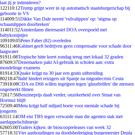
laat jij je intimideren?
1221
10:12
Trump grijpt weer in op automatisch staatsburgerschap bij
geboorte in VS
1140
09:51
Dikke Van Dale neemt 'vulvalippen' op: 'stigma op
schaamlippen doorbreken'
1140
11:52
Amsterdams dierenasiel DOA overspoeld met
babykonijntjes
1091
09:05
Peter Faber (82) overleden
963
11:46
Kabinet geeft bedrijven geen compensatie voor schade door
laagwater
919
11:08
Tropische hitte keert zondag terug met lokaal 32 graden
876
09:37
Denemarken pakt AI-gebruik in scholen aan: extra
mondelinge examens
819
14:33
Quake krijgt na 30 jaar een gratis uitbreiding
802
18:47
Italië hindert reizigers uit Spanje na migratiecrisis Ceuta
739
18:08
CDA en D66 willen ingrijpen tegen 'gluurbrillen' die mensen
ongemerkt filmen
726
17:56
Benzineprijs daalt verder, onzekerheid over Straat van
Hormuz blijft
725
09:40
Meta krijgt half miljard boete voor mentale schade bij
jongeren
631
11:14
OM eist TBS tegen verwarde man die agenten stak met
aardappelschilmesje
626
05:00
Trailers kijken: de bioscoopreleases van week 32
577
18:31
Vier aanhoudingen na doodsbedreiging burgemeester Depla