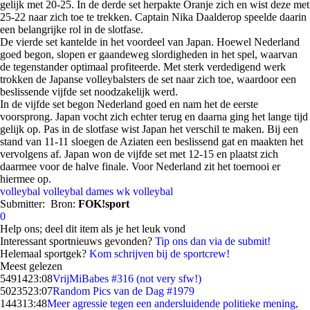
gelijk met 20-25. In de derde set herpakte Oranje zich en wist deze met
25-22 naar zich toe te trekken. Captain Nika Daalderop speelde daarin
een belangrijke rol in de slotfase.
De vierde set kantelde in het voordeel van Japan. Hoewel Nederland
goed begon, slopen er gaandeweg slordigheden in het spel, waarvan
de tegenstander optimaal profiteerde. Met sterk verdedigend werk
trokken de Japanse volleybalsters de set naar zich toe, waardoor een
beslissende vijfde set noodzakelijk werd.
In de vijfde set begon Nederland goed en nam het de eerste
voorsprong. Japan vocht zich echter terug en daarna ging het lange tijd
gelijk op. Pas in de slotfase wist Japan het verschil te maken. Bij een
stand van 11-11 sloegen de Aziaten een beslissend gat en maakten het
vervolgens af. Japan won de vijfde set met 12-15 en plaatst zich
daarmee voor de halve finale. Voor Nederland zit het toernooi er
hiermee op.
volleybal
volleybal dames
wk volleybal
Submitter:
Bron:
FOK!sport
0
Help ons; deel dit item als je het leuk vond
Interessant sportnieuws gevonden?
Tip ons dan via de submit!
Helemaal sportgek?
Kom schrijven bij de sportcrew!
Meest gelezen
54914
23:08
VrijMiBabes #316 (not very sfw!)
50235
23:07
Random Pics van de Dag #1979
1443
13:48
Meer agressie tegen een andersluidende politieke mening,