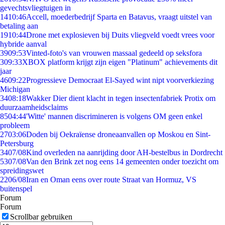
gevechtsvliegtuigen in
14
10:46
Accell, moederbedrijf Sparta en Batavus, vraagt uitstel van
betaling aan
19
10:44
Drone met explosieven bij Duits vliegveld voedt vrees voor
hybride aanval
39
09:53
Vinted-foto's van vrouwen massaal gedeeld op seksfora
3
09:33
XBOX platform krijgt zijn eigen "Platinum" achievements dit
jaar
46
09:22
Progressieve Democraat El-Sayed wint nipt voorverkiezing
Michigan
34
08:18
Wakker Dier dient klacht in tegen insectenfabriek Protix om
duurzaamheidsclaims
85
04:44
'Witte' mannen discrimineren is volgens OM geen enkel
probleem
27
03:06
Doden bij Oekraïense droneaanvallen op Moskou en Sint-
Petersburg
34
07/08
Kind overleden na aanrijding door AH-bestelbus in Dordrecht
53
07/08
Van den Brink zet nog eens 14 gemeenten onder toezicht om
spreidingswet
22
06/08
Iran en Oman eens over route Straat van Hormuz, VS
buitenspel
Forum
Forum
Scrollbar gebruiken