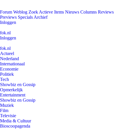
Forum
Weblog
Zoek
Actieve Items
Nieuws
Columns
Reviews
Previews
Specials
Archief
Inloggen
fok.nl
Inloggen
fok.nl
Actueel
Nederland
Internationaal
Economie
Politiek
Tech
Showbiz en Gossip
Opmerkelijk
Entertainment
Showbiz en Gossip
Muziek
Film
Televisie
Media & Cultuur
Bioscoopagenda