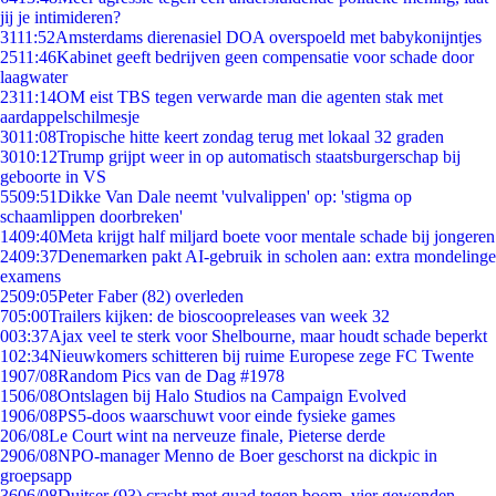
jij je intimideren?
31
11:52
Amsterdams dierenasiel DOA overspoeld met babykonijntjes
25
11:46
Kabinet geeft bedrijven geen compensatie voor schade door
laagwater
23
11:14
OM eist TBS tegen verwarde man die agenten stak met
aardappelschilmesje
30
11:08
Tropische hitte keert zondag terug met lokaal 32 graden
30
10:12
Trump grijpt weer in op automatisch staatsburgerschap bij
geboorte in VS
55
09:51
Dikke Van Dale neemt 'vulvalippen' op: 'stigma op
schaamlippen doorbreken'
14
09:40
Meta krijgt half miljard boete voor mentale schade bij jongeren
24
09:37
Denemarken pakt AI-gebruik in scholen aan: extra mondelinge
examens
25
09:05
Peter Faber (82) overleden
7
05:00
Trailers kijken: de bioscoopreleases van week 32
0
03:37
Ajax veel te sterk voor Shelbourne, maar houdt schade beperkt
1
02:34
Nieuwkomers schitteren bij ruime Europese zege FC Twente
19
07/08
Random Pics van de Dag #1978
15
06/08
Ontslagen bij Halo Studios na Campaign Evolved
19
06/08
PS5-doos waarschuwt voor einde fysieke games
2
06/08
Le Court wint na nerveuze finale, Pieterse derde
29
06/08
NPO-manager Menno de Boer geschorst na dickpic in
groepsapp
36
06/08
Duitser (93) crasht met quad tegen boom, vier gewonden