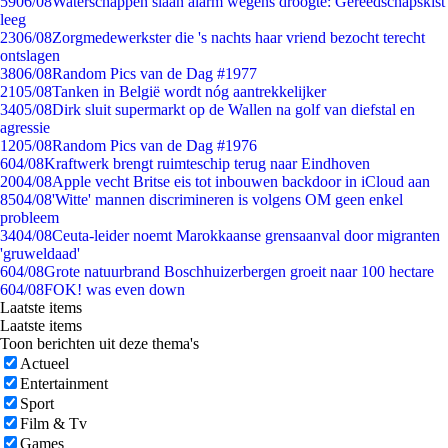
59
06/08
Waterschappen slaan alarm wegens droogte: Gereedschapskist
leeg
23
06/08
Zorgmedewerkster die 's nachts haar vriend bezocht terecht
ontslagen
38
06/08
Random Pics van de Dag #1977
21
05/08
Tanken in België wordt nóg aantrekkelijker
34
05/08
Dirk sluit supermarkt op de Wallen na golf van diefstal en
agressie
12
05/08
Random Pics van de Dag #1976
6
04/08
Kraftwerk brengt ruimteschip terug naar Eindhoven
20
04/08
Apple vecht Britse eis tot inbouwen backdoor in iCloud aan
85
04/08
'Witte' mannen discrimineren is volgens OM geen enkel
probleem
34
04/08
Ceuta-leider noemt Marokkaanse grensaanval door migranten
'gruweldaad'
6
04/08
Grote natuurbrand Boschhuizerbergen groeit naar 100 hectare
6
04/08
FOK! was even down
Laatste items
Laatste items
Toon berichten uit deze thema's
Actueel
Entertainment
Sport
Film & Tv
Games