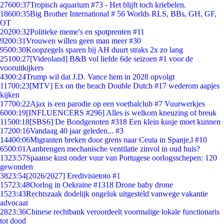
276
00:37
Tropisch aquarium #73 - Het blijft toch kriebelen.
186
00:35
Big Brother International # 56 Worlds RLS, BBs, GH, GF,
OT
202
00:32
Politieke meme's en spotprenten #11
92
00:31
Vrouwen willen geen man meer #30
95
00:30
Koopzegels sparen bij AH duurt straks 2x zo lang
251
00:27
[Videoland] B&B vol liefde 6de seizoen #1 voor de
vooruitkijkers
43
00:24
Trump wil dat J.D. Vance hem in 2028 opvolgt
117
00:23
[MTV] Ex on the beach Double Dutch #17 wederom aapjes
kijken
177
00:22
Ajax is een parodie op een voetbalclub #7 Vuurwerkjes
60
00:19
[INFLUENCERS #296] Alles is welkom kneuzing of breuk
115
00:18
[SBS6] De Bondgenoten #318 Een klein kusje moet kunnen
172
00:16
Vandaag 40 jaar geleden... #3
144
00:06
Migranten breken door grens naar Ceuta in Spanje,l #10
65
00:01
Aanbrengen mechanische ventilatie zinvol in oud huis?
13
23:57
Spaanse kust onder vuur van Portugese oorlogsschepen: 120
gewonden
38
23:54
[2026/2027] Eredivisietoto #1
157
23:48
Oorlog in Oekraïne #1318 Drone baby drone
15
23:43
Rechtszaak dodelijk ongeluk uitgesteld vanwege vakantie
advocaat
28
23:36
Chinese rechtbank veroordeelt voormalige lokale functionaris
tot dood