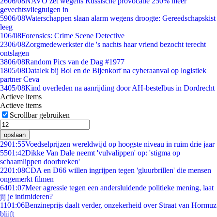
26
06/08
NAVO zet wegens Russische provocatie 250% meer
gevechtsvliegtuigen in
59
06/08
Waterschappen slaan alarm wegens droogte: Gereedschapskist
leeg
1
06/08
Forensics: Crime Scene Detective
23
06/08
Zorgmedewerkster die 's nachts haar vriend bezocht terecht
ontslagen
38
06/08
Random Pics van de Dag #1977
18
05/08
Datalek bij Bol en de Bijenkorf na cyberaanval op logistiek
partner Ceva
34
05/08
Kind overleden na aanrijding door AH-bestelbus in Dordrecht
Actieve items
Actieve items
Scrollbar gebruiken
opslaan
29
01:55
Voedselprijzen wereldwijd op hoogste niveau in ruim drie jaar
55
01:42
Dikke Van Dale neemt 'vulvalippen' op: 'stigma op
schaamlippen doorbreken'
22
01:08
CDA en D66 willen ingrijpen tegen 'gluurbrillen' die mensen
ongemerkt filmen
64
01:07
Meer agressie tegen een andersluidende politieke mening, laat
jij je intimideren?
11
01:06
Benzineprijs daalt verder, onzekerheid over Straat van Hormuz
blijft