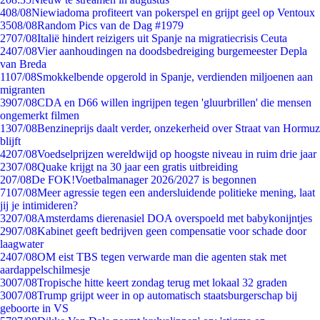
4
08/08
Niewiadoma profiteert van pokerspel en grijpt geel op Ventoux
35
08/08
Random Pics van de Dag #1979
27
07/08
Italië hindert reizigers uit Spanje na migratiecrisis Ceuta
24
07/08
Vier aanhoudingen na doodsbedreiging burgemeester Depla
van Breda
11
07/08
Smokkelbende opgerold in Spanje, verdienden miljoenen aan
migranten
39
07/08
CDA en D66 willen ingrijpen tegen 'gluurbrillen' die mensen
ongemerkt filmen
13
07/08
Benzineprijs daalt verder, onzekerheid over Straat van Hormuz
blijft
42
07/08
Voedselprijzen wereldwijd op hoogste niveau in ruim drie jaar
23
07/08
Quake krijgt na 30 jaar een gratis uitbreiding
2
07/08
De FOK!Voetbalmanager 2026/2027 is begonnen
71
07/08
Meer agressie tegen een andersluidende politieke mening, laat
jij je intimideren?
32
07/08
Amsterdams dierenasiel DOA overspoeld met babykonijntjes
29
07/08
Kabinet geeft bedrijven geen compensatie voor schade door
laagwater
24
07/08
OM eist TBS tegen verwarde man die agenten stak met
aardappelschilmesje
30
07/08
Tropische hitte keert zondag terug met lokaal 32 graden
30
07/08
Trump grijpt weer in op automatisch staatsburgerschap bij
geboorte in VS