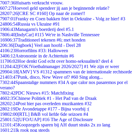
70
07:36
Huisarts verkracht vrouw.
6
07:27
Hoeveel geld spendeer jij aan je beginnende relatie?
282
07:26
[CRE SC #160] Op naar de zomer!!
79
07:01
Franky en Coen bakken friet in Oekraïne - Volg ze hier! #3
248
06:54
Russia vs Ukraine #91
19
06:43
Managarm's boerderij deel #5.1
78
06:40
[IndyCar] #115 We're in Nashville Tennessee
169
06:37
Traditioneel tekenen #6; met honden
2
06:36
[Dagboek] Veel aan hoofd - Deel 28
41
06:23
Horrorfilms #33: Halloween
34
06:12
Astronomie in de Achtertuin #6
117
06:02
Hoe denkt God echt over homo-seksualiteit? deel 4
112
04:42
[FOK!Voetbalmanager 2026/2027] #1 We zijn er weer
299
04:18
[AMV] VS #1312 spammers van de internationale rechtsorde
214
03:47
Punk, disco, New Wave of? #60 Sing along...
73
02:44
Spaanstalige nummers #34 A que calor nos pasaremos por el
verano?
78
02:42
PDC Nieuws #15: Matchfixing
46
02:35
Chinese Politiek #1 - Het Pad van de Draak
282
02:24
Post hier pas overleden muzikanten #32
28
02:19
De Avondetappe #177 - Bijna voorbij :(
198
02:00
[RTL] B&B vol liefde 6de seizoen #4
258
01:52
[UFO/UAP] #16 The Age of Disclosure
121
01:45
Koopzegels sparen bij AH duurt straks 2x zo lang
16
01:21
Ik rook nog steeds