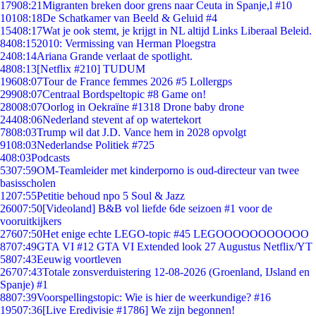
179
08:21
Migranten breken door grens naar Ceuta in Spanje,l #10
101
08:18
De Schatkamer van Beeld & Geluid #4
154
08:17
Wat je ook stemt, je krijgt in NL altijd Links Liberaal Beleid.
84
08:15
2010: Vermissing van Herman Ploegstra
24
08:14
Ariana Grande verlaat de spotlight.
48
08:13
[Netflix #210] TUDUM
196
08:07
Tour de France femmes 2026 #5 Lollergps
299
08:07
Centraal Bordspeltopic #8 Game on!
280
08:07
Oorlog in Oekraïne #1318 Drone baby drone
244
08:06
Nederland stevent af op watertekort
78
08:03
Trump wil dat J.D. Vance hem in 2028 opvolgt
91
08:03
Nederlandse Politiek #725
4
08:03
Podcasts
53
07:59
OM-Teamleider met kinderporno is oud-directeur van twee
basisscholen
12
07:55
Petitie behoud npo 5 Soul & Jazz
260
07:50
[Videoland] B&B vol liefde 6de seizoen #1 voor de
vooruitkijkers
276
07:50
Het enige echte LEGO-topic #45 LEGOOOOOOOOOOO
87
07:49
GTA VI #12 GTA VI Extended look 27 Augustus Netflix/YT
58
07:43
Eeuwig voortleven
267
07:43
Totale zonsverduistering 12-08-2026 (Groenland, IJsland en
Spanje) #1
88
07:39
Voorspellingstopic: Wie is hier de weerkundige? #16
195
07:36
[Live Eredivisie #1786] We zijn begonnen!