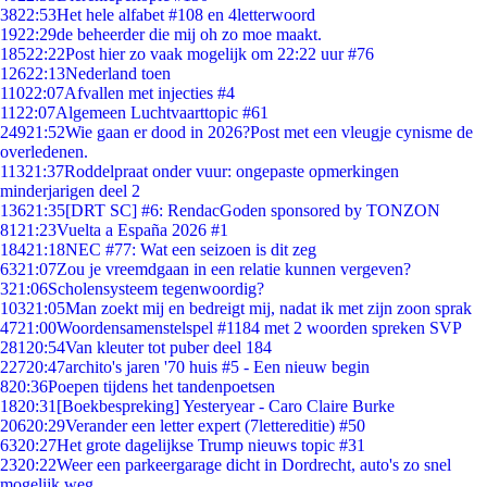
38
22:53
Het hele alfabet #108 en 4letterwoord
19
22:29
de beheerder die mij oh zo moe maakt.
185
22:22
Post hier zo vaak mogelijk om 22:22 uur #76
126
22:13
Nederland toen
110
22:07
Afvallen met injecties #4
11
22:07
Algemeen Luchtvaarttopic #61
249
21:52
Wie gaan er dood in 2026?Post met een vleugje cynisme de
overledenen.
113
21:37
Roddelpraat onder vuur: ongepaste opmerkingen
minderjarigen deel 2
136
21:35
[DRT SC] #6: RendacGoden sponsored by TONZON
81
21:23
Vuelta a España 2026 #1
184
21:18
NEC #77: Wat een seizoen is dit zeg
63
21:07
Zou je vreemdgaan in een relatie kunnen vergeven?
3
21:06
Scholensysteem tegenwoordig?
103
21:05
Man zoekt mij en bedreigt mij, nadat ik met zijn zoon sprak
47
21:00
Woordensamenstelspel #1184 met 2 woorden spreken SVP
281
20:54
Van kleuter tot puber deel 184
227
20:47
archito's jaren '70 huis #5 - Een nieuw begin
8
20:36
Poepen tijdens het tandenpoetsen
18
20:31
[Boekbespreking] Yesteryear - Caro Claire Burke
206
20:29
Verander een letter expert (7lettereditie) #50
63
20:27
Het grote dagelijkse Trump nieuws topic #31
23
20:22
Weer een parkeergarage dicht in Dordrecht, auto's zo snel
mogelijk weg