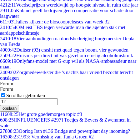
42
12:11
Voedselprijzen wereldwijd op hoogste niveau in ruim drie jaar
29
11:05
Kabinet geeft bedrijven geen compensatie voor schade door
laagwater
6
11:03
Trailers kijken: de bioscoopreleases van week 32
24
10:54
OM eist TBS tegen verwarde man die agenten stak met
aardappelschilmesje
24
10:18
Vier aanhoudingen na doodsbedreiging burgemeester Depla
van Breda
40
09:42
Duitser (93) crasht met quad tegen boom, vier gewonden
25
09:22
Huisarts per direct uit vak gezet om ernstig alcoholmisbruik
66
09:19
Onlyfans-model met G-cup wil als NASA-ambassadeur naar
maan
24
09:02
Zorgmedewerkster die 's nachts haar vriend bezocht terecht
ontslagen
Forum
Forum
Scrollbar gebruiken
opslaan
116
08:25
Het grote goedemorgen topic #3
6
08:25
[INFLUENCERS #297] Toetjes & Bevers & Zwemmen in
water
278
08:23
Oorlog Iran #136 Bridge and powerplant day incoming?
163
08:23
1993: Vermissing van Tanja Groen #2