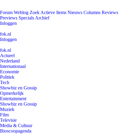
Forum
Weblog
Zoek
Actieve Items
Nieuws
Columns
Reviews
Previews
Specials
Archief
Inloggen
fok.nl
Inloggen
fok.nl
Actueel
Nederland
Internationaal
Economie
Politiek
Tech
Showbiz en Gossip
Opmerkelijk
Entertainment
Showbiz en Gossip
Muziek
Film
Televisie
Media & Cultuur
Bioscoopagenda