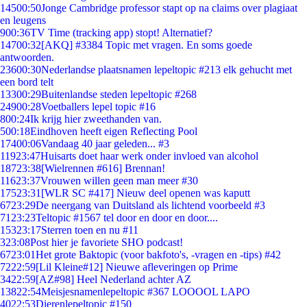
145
00:50
Jonge Cambridge professor stapt op na claims over plagiaat
en leugens
9
00:36
TV Time (tracking app) stopt! Alternatief?
147
00:32
[AKQ] #3384 Topic met vragen. En soms goede
antwoorden.
236
00:30
Nederlandse plaatsnamen lepeltopic #213 elk gehucht met
een bord telt
133
00:29
Buitenlandse steden lepeltopic #268
249
00:28
Voetballers lepel topic #16
8
00:24
Ik krijg hier zweethanden van.
5
00:18
Eindhoven heeft eigen Reflecting Pool
174
00:06
Vandaag 40 jaar geleden... #3
119
23:47
Huisarts doet haar werk onder invloed van alcohol
187
23:38
[Wielrennen #616] Brennan!
116
23:37
Vrouwen willen geen man meer #30
175
23:31
[WLR SC #417] Nieuw deel openen was kaputt
67
23:29
De neergang van Duitsland als lichtend voorbeeld #3
71
23:23
Teltopic #1567 tel door en door en door....
153
23:17
Sterren toen en nu #11
3
23:08
Post hier je favoriete SHO podcast!
67
23:01
Het grote Baktopic (voor bakfoto's, -vragen en -tips) #42
72
22:59
[Lil Kleine#12] Nieuwe afleveringen op Prime
34
22:59
[AZ#98] Heel Nederland achter AZ
138
22:54
Meisjesnamenlepeltopic #367 LOOOOL LAPO
40
22:53
Dierenlepeltopic #150