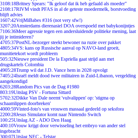
31
08:18
Britney Spears: "Ik geloof dat ik heb gefaald als moeder"
21
08:17
RIVM vindt PFAS in al de geteste moedermelk, borstvoeding
blijft advies
16
07:42
VrijMiBabes #316 (not very sfw!)
32
07:20
Amsterdams dierenasiel DOA overspoeld met babykonijntjes
71
06:36
Meer agressie tegen een andersluidende politieke mening, laat
jij je intimideren?
47
05:37
PostNL-bezorger steekt bewoner na ruzie over pakket
48
05:34
VS: kans op Russische aanval op NAVO-land groeit,
munitietekort wordt probleem
5
05:32
Nieuwe president De la Espriella gaat strijd aan met
drugskartels Colombia
49
05:28
Trump wil dat J.D. Vance hem in 2028 opvolgt
74
05:24
Israël meldt dood twee militairen in Zuid-Libanon, vergelding
aangekondigd
62
03:28
Random Pics van de Dag #1980
8
03:19
Uitslag PSV - Fortuna Sittard
57
02:32
Dikke Van Dale neemt 'vulvalippen' op: 'stigma op
schaamlippen doorbreken'
40
00:59
Vinted-foto's van vrouwen massaal gedeeld op seksfora
22
00:28
Jesus Simulator komt naar Nintendo Switch
1
00:25
Uitslag AZ - ADO Den Haag
4
00:10
Vrouw krijgt door verwisseling het embryo van ander stel
ingebracht
3
00:07
Uitslag NEC - Telstar