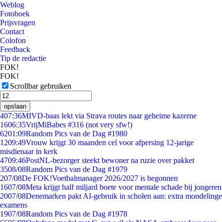
Weblog
Fotoboek
Prijsvragen
Contact
Colofon
Feedback
Tip de redactie
FOK!
FOK!
Scrollbar gebruiken
opslaan
4
07:36
MIVD-baas lekt via Strava routes naar geheime kazerne
16
06:35
VrijMiBabes #316 (not very sfw!)
62
01:09
Random Pics van de Dag #1980
12
09:49
Vrouw krijgt 30 maanden cel voor afpersing 12-jarige
misdienaar in kerk
47
09:46
PostNL-bezorger steekt bewoner na ruzie over pakket
35
08/08
Random Pics van de Dag #1979
2
07/08
De FOK!Voetbalmanager 2026/2027 is begonnen
16
07/08
Meta krijgt half miljard boete voor mentale schade bij jongeren
20
07/08
Denemarken pakt AI-gebruik in scholen aan: extra mondelinge
examens
19
07/08
Random Pics van de Dag #1978