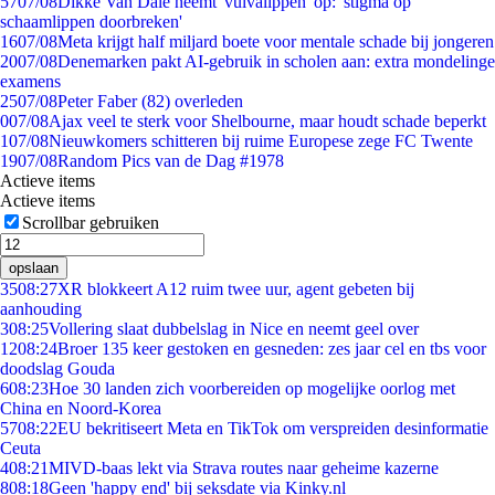
57
07/08
Dikke Van Dale neemt 'vulvalippen' op: 'stigma op
schaamlippen doorbreken'
16
07/08
Meta krijgt half miljard boete voor mentale schade bij jongeren
20
07/08
Denemarken pakt AI-gebruik in scholen aan: extra mondelinge
examens
25
07/08
Peter Faber (82) overleden
0
07/08
Ajax veel te sterk voor Shelbourne, maar houdt schade beperkt
1
07/08
Nieuwkomers schitteren bij ruime Europese zege FC Twente
19
07/08
Random Pics van de Dag #1978
Actieve items
Actieve items
Scrollbar gebruiken
opslaan
35
08:27
XR blokkeert A12 ruim twee uur, agent gebeten bij
aanhouding
3
08:25
Vollering slaat dubbelslag in Nice en neemt geel over
12
08:24
Broer 135 keer gestoken en gesneden: zes jaar cel en tbs voor
doodslag Gouda
6
08:23
Hoe 30 landen zich voorbereiden op mogelijke oorlog met
China en Noord-Korea
57
08:22
EU bekritiseert Meta en TikTok om verspreiden desinformatie
Ceuta
4
08:21
MIVD-baas lekt via Strava routes naar geheime kazerne
8
08:18
Geen 'happy end' bij seksdate via Kinky.nl