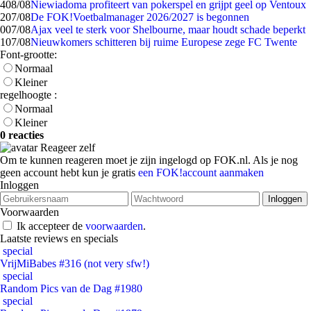
4
08/08
Niewiadoma profiteert van pokerspel en grijpt geel op Ventoux
2
07/08
De FOK!Voetbalmanager 2026/2027 is begonnen
0
07/08
Ajax veel te sterk voor Shelbourne, maar houdt schade beperkt
1
07/08
Nieuwkomers schitteren bij ruime Europese zege FC Twente
Font-grootte:
Normaal
Kleiner
regelhoogte :
Normaal
Kleiner
0 reacties
Reageer zelf
Om te kunnen reageren moet je zijn ingelogd op FOK.nl. Als je nog
geen account hebt kun je gratis
een FOK!account aanmaken
Inloggen
Voorwaarden
Ik accepteer de
voorwaarden
.
Laatste reviews en specials
special
VrijMiBabes #316 (not very sfw!)
special
Random Pics van de Dag #1980
special