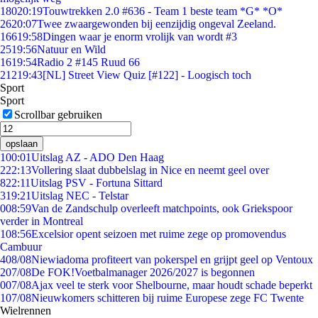
180
20:19
Touwtrekken 2.0 #636 - Team 1 beste team *G* *O*
26
20:07
Twee zwaargewonden bij eenzijdig ongeval Zeeland.
166
19:58
Dingen waar je enorm vrolijk van wordt #3
25
19:56
Natuur en Wild
16
19:54
Radio 2 #145 Ruud 66
212
19:43
[NL] Street View Quiz [#122] - Loogisch toch
Sport
Sport
Scrollbar gebruiken
opslaan
1
00:01
Uitslag AZ - ADO Den Haag
2
22:13
Vollering slaat dubbelslag in Nice en neemt geel over
8
22:11
Uitslag PSV - Fortuna Sittard
3
19:21
Uitslag NEC - Telstar
0
08:59
Van de Zandschulp overleeft matchpoints, ook Griekspoor
verder in Montreal
1
08:56
Excelsior opent seizoen met ruime zege op promovendus
Cambuur
4
08/08
Niewiadoma profiteert van pokerspel en grijpt geel op Ventoux
2
07/08
De FOK!Voetbalmanager 2026/2027 is begonnen
0
07/08
Ajax veel te sterk voor Shelbourne, maar houdt schade beperkt
1
07/08
Nieuwkomers schitteren bij ruime Europese zege FC Twente
Wielrennen