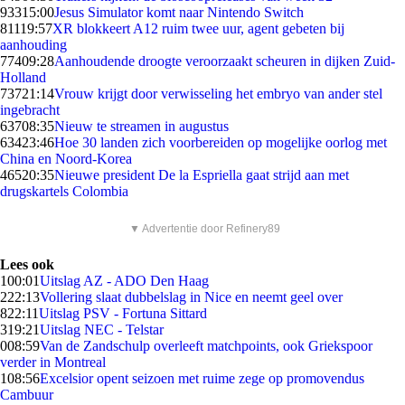
933
15:00
Jesus Simulator komt naar Nintendo Switch
811
19:57
XR blokkeert A12 ruim twee uur, agent gebeten bij
aanhouding
774
09:28
Aanhoudende droogte veroorzaakt scheuren in dijken Zuid-
Holland
737
21:14
Vrouw krijgt door verwisseling het embryo van ander stel
ingebracht
637
08:35
Nieuw te streamen in augustus
634
23:46
Hoe 30 landen zich voorbereiden op mogelijke oorlog met
China en Noord-Korea
465
20:35
Nieuwe president De la Espriella gaat strijd aan met
drugskartels Colombia
▼ Advertentie door Refinery89
Lees ook
1
00:01
Uitslag AZ - ADO Den Haag
2
22:13
Vollering slaat dubbelslag in Nice en neemt geel over
8
22:11
Uitslag PSV - Fortuna Sittard
3
19:21
Uitslag NEC - Telstar
0
08:59
Van de Zandschulp overleeft matchpoints, ook Griekspoor
verder in Montreal
1
08:56
Excelsior opent seizoen met ruime zege op promovendus
Cambuur