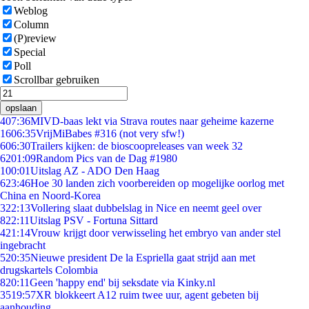
Weblog
Column
(P)review
Special
Poll
Scrollbar gebruiken
opslaan
4
07:36
MIVD-baas lekt via Strava routes naar geheime kazerne
16
06:35
VrijMiBabes #316 (not very sfw!)
6
06:30
Trailers kijken: de bioscoopreleases van week 32
62
01:09
Random Pics van de Dag #1980
1
00:01
Uitslag AZ - ADO Den Haag
6
23:46
Hoe 30 landen zich voorbereiden op mogelijke oorlog met
China en Noord-Korea
3
22:13
Vollering slaat dubbelslag in Nice en neemt geel over
8
22:11
Uitslag PSV - Fortuna Sittard
4
21:14
Vrouw krijgt door verwisseling het embryo van ander stel
ingebracht
5
20:35
Nieuwe president De la Espriella gaat strijd aan met
drugskartels Colombia
8
20:11
Geen 'happy end' bij seksdate via Kinky.nl
35
19:57
XR blokkeert A12 ruim twee uur, agent gebeten bij
aanhouding