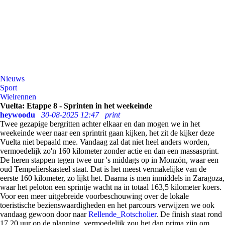
Nieuws
Sport
Wielrennen
Vuelta: Etappe 8 - Sprinten in het weekeinde
heywoodu
30-08-2025 12:47
print
Twee gezapige bergritten achter elkaar en dan mogen we in het
weekeinde weer naar een sprintrit gaan kijken, het zit de kijker deze
Vuelta niet bepaald mee. Vandaag zal dat niet heel anders worden,
vermoedelijk zo'n 160 kilometer zonder actie en dan een massasprint.
De heren stappen tegen twee uur 's middags op in Monzón, waar een
oud Tempelierskasteel staat. Dat is het meest vermakelijke van de
eerste 160 kilometer, zo lijkt het. Daarna is men inmiddels in Zaragoza,
waar het peloton een sprintje wacht na in totaal 163,5 kilometer koers.
Voor een meer uitgebreide voorbeschouwing over de lokale
toeristische bezienswaardigheden en het parcours verwijzen we ook
vandaag gewoon door naar
Rellende_Rotscholier
. De finish staat rond
17.20 uur op de planning, vermoedelijk zou het dan prima zijn om