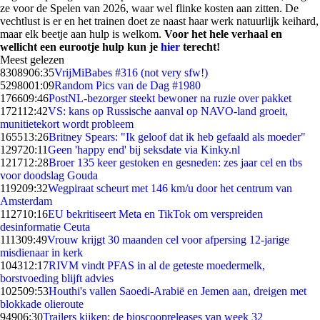
ze voor de Spelen van 2026, waar wel flinke kosten aan zitten. De
vechtlust is er en het trainen doet ze naast haar werk natuurlijk keihard,
maar elk beetje aan hulp is welkom.
Voor het hele verhaal en
wellicht een eurootje hulp kun je
hier
terecht!
Meest gelezen
83089
06:35
VrijMiBabes #316 (not very sfw!)
52980
01:09
Random Pics van de Dag #1980
1766
09:46
PostNL-bezorger steekt bewoner na ruzie over pakket
1721
12:42
VS: kans op Russische aanval op NAVO-land groeit,
munitietekort wordt probleem
1655
13:26
Britney Spears: "Ik geloof dat ik heb gefaald als moeder"
1297
20:11
Geen 'happy end' bij seksdate via Kinky.nl
1217
12:28
Broer 135 keer gestoken en gesneden: zes jaar cel en tbs
voor doodslag Gouda
1192
09:32
Wegpiraat scheurt met 146 km/u door het centrum van
Amsterdam
1127
10:16
EU bekritiseert Meta en TikTok om verspreiden
desinformatie Ceuta
1113
09:49
Vrouw krijgt 30 maanden cel voor afpersing 12-jarige
misdienaar in kerk
1043
12:17
RIVM vindt PFAS in al de geteste moedermelk,
borstvoeding blijft advies
1025
09:53
Houthi's vallen Saoedi-Arabië en Jemen aan, dreigen met
blokkade olieroute
949
06:30
Trailers kijken: de bioscoopreleases van week 32