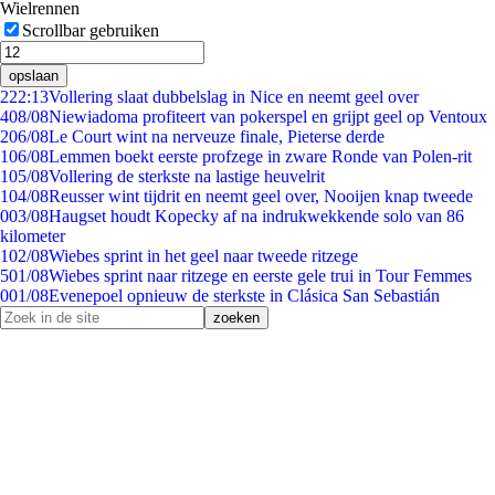
Wielrennen
Scrollbar gebruiken
opslaan
2
22:13
Vollering slaat dubbelslag in Nice en neemt geel over
4
08/08
Niewiadoma profiteert van pokerspel en grijpt geel op Ventoux
2
06/08
Le Court wint na nerveuze finale, Pieterse derde
1
06/08
Lemmen boekt eerste profzege in zware Ronde van Polen-rit
1
05/08
Vollering de sterkste na lastige heuvelrit
1
04/08
Reusser wint tijdrit en neemt geel over, Nooijen knap tweede
0
03/08
Haugset houdt Kopecky af na indrukwekkende solo van 86
kilometer
1
02/08
Wiebes sprint in het geel naar tweede ritzege
5
01/08
Wiebes sprint naar ritzege en eerste gele trui in Tour Femmes
0
01/08
Evenepoel opnieuw de sterkste in Clásica San Sebastián