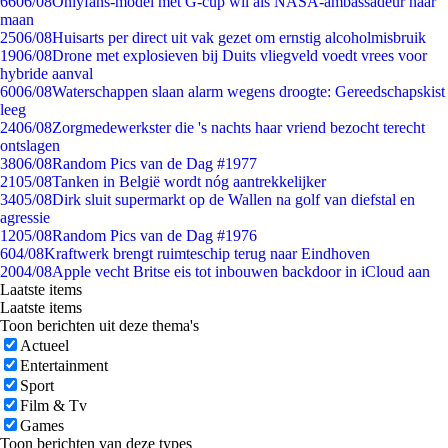
66
06/08
Onlyfans-model met G-cup wil als NASA-ambassadeur naar
maan
25
06/08
Huisarts per direct uit vak gezet om ernstig alcoholmisbruik
19
06/08
Drone met explosieven bij Duits vliegveld voedt vrees voor
hybride aanval
60
06/08
Waterschappen slaan alarm wegens droogte: Gereedschapskist
leeg
24
06/08
Zorgmedewerkster die 's nachts haar vriend bezocht terecht
ontslagen
38
06/08
Random Pics van de Dag #1977
21
05/08
Tanken in België wordt nóg aantrekkelijker
34
05/08
Dirk sluit supermarkt op de Wallen na golf van diefstal en
agressie
12
05/08
Random Pics van de Dag #1976
6
04/08
Kraftwerk brengt ruimteschip terug naar Eindhoven
20
04/08
Apple vecht Britse eis tot inbouwen backdoor in iCloud aan
Laatste items
Laatste items
Toon berichten uit deze thema's
Actueel
Entertainment
Sport
Film & Tv
Games
Toon berichten van deze types