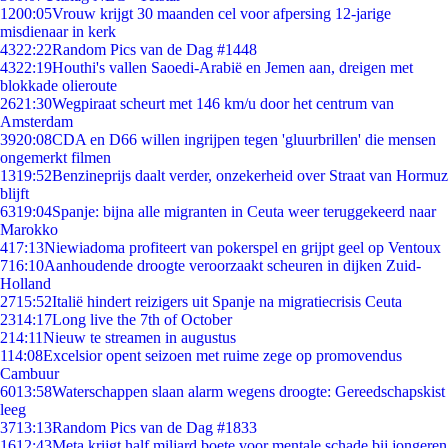
12
00:05
Vrouw krijgt 30 maanden cel voor afpersing 12-jarige
misdienaar in kerk
43
22:22
Random Pics van de Dag #1448
43
22:19
Houthi's vallen Saoedi-Arabië en Jemen aan, dreigen met
blokkade olieroute
26
21:30
Wegpiraat scheurt met 146 km/u door het centrum van
Amsterdam
39
20:08
CDA en D66 willen ingrijpen tegen 'gluurbrillen' die mensen
ongemerkt filmen
13
19:52
Benzineprijs daalt verder, onzekerheid over Straat van Hormuz
blijft
63
19:04
Spanje: bijna alle migranten in Ceuta weer teruggekeerd naar
Marokko
4
17:13
Niewiadoma profiteert van pokerspel en grijpt geel op Ventoux
7
16:10
Aanhoudende droogte veroorzaakt scheuren in dijken Zuid-
Holland
27
15:52
Italië hindert reizigers uit Spanje na migratiecrisis Ceuta
23
14:17
Long live the 7th of October
2
14:11
Nieuw te streamen in augustus
1
14:08
Excelsior opent seizoen met ruime zege op promovendus
Cambuur
60
13:58
Waterschappen slaan alarm wegens droogte: Gereedschapskist
leeg
37
13:13
Random Pics van de Dag #1833
16
12:43
Meta krijgt half miljard boete voor mentale schade bij jongeren