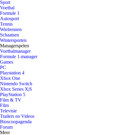
Sport
Voetbal
Formule 1
Autosport
Tennis
Wielrennen
Schaatsen
Wintersporten
Managerspelen
Voetbalmanager
Formule 1-manager
Games
PC
Playstation 4
Xbox One
Nintendo Switch
Xbox Series X|S
PlayStation 5
Film & TV
Film
Televisie
Trailers en Videos
Bioscoopagenda
Forum
Meer