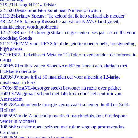
3
19:21
Uitslag NEC - Telstar
22
15:00
Jesus Simulator komt naar Nintendo Switch
31
13:26
Britney Spears: "Ik geloof dat ik heb gefaald als moeder"
48
12:42
VS: kans op Russische aanval op NAVO-land groeit,
munitietekort wordt probleem
12
12:28
Broer 135 keer gestoken en gesneden: zes jaar cel en tbs voor
doodslag Gouda
21
12:17
RIVM vindt PFAS in al de geteste moedermelk, borstvoeding
blijft advies
57
10:16
EU bekritiseert Meta en TikTok om verspreiden desinformatie
Ceuta
43
09:53
Houthi's vallen Saoedi-Arabië en Jemen aan, dreigen met
blokkade olieroute
12
09:49
Vrouw krijgt 30 maanden cel voor afpersing 12-jarige
misdienaar in kerk
47
09:46
PostNL-bezorger steekt bewoner na ruzie over pakket
26
09:32
Wegpiraat scheurt met 146 km/u door het centrum van
Amsterdam
7
09:28
Aanhoudende droogte veroorzaakt scheuren in dijken Zuid-
Holland
0
08:59
Van de Zandschulp overleeft matchpoints, ook Griekspoor
verder in Montreal
1
08:56
Excelsior opent seizoen met ruime zege op promovendus
Cambuur
2
08:35
Nieuw te streamen in augustus