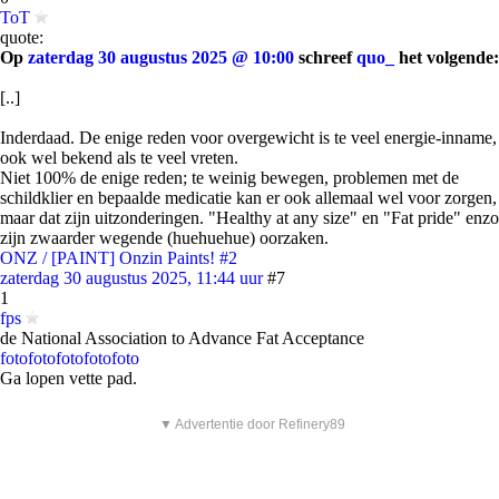
ToT
quote:
Op
zaterdag 30 augustus 2025 @ 10:00
schreef
quo_
het volgende:
[..]
Inderdaad. De enige reden voor overgewicht is te veel energie-inname,
ook wel bekend als te veel vreten.
Niet 100% de enige reden; te weinig bewegen, problemen met de
schildklier en bepaalde medicatie kan er ook allemaal wel voor zorgen,
maar dat zijn uitzonderingen. "Healthy at any size" en "Fat pride" enzo
zijn zwaarder wegende (huehuehue) oorzaken.
ONZ / [PAINT] Onzin Paints! #2
zaterdag 30 augustus 2025, 11:44 uur
#7
1
fps
de National Association to Advance Fat Acceptance
foto
foto
foto
foto
foto
Ga lopen vette pad.
▼ Advertentie door Refinery89