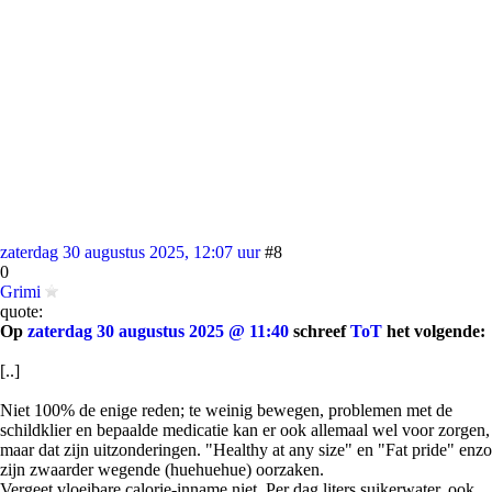
zaterdag 30 augustus 2025, 12:07 uur
#8
0
Grimi
quote:
Op
zaterdag 30 augustus 2025 @ 11:40
schreef
ToT
het volgende:
[..]
Niet 100% de enige reden; te weinig bewegen, problemen met de
schildklier en bepaalde medicatie kan er ook allemaal wel voor zorgen,
maar dat zijn uitzonderingen. "Healthy at any size" en "Fat pride" enzo
zijn zwaarder wegende (huehuehue) oorzaken.
Vergeet vloeibare calorie-inname niet. Per dag liters suikerwater, ook