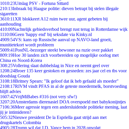
10
10:23
Uitslag PSV - Fortuna Sittard
2
10:13
Inbraak bij Haagse politie: dieven betrapt bij stelen illegale
sigaretten
36
10:11
XR blokkeert A12 ruim twee uur, agent gebeten bij
aanhouding
4
10:09
Nachtelijk gebiedsverbod brengt rust terug in Rotterdamse wijk
11
10:06
Geen 'happy end' bij seksdate via Kinky.nl
49
09:54
VS: kans op Russische aanval op NAVO-land groeit,
munitietekort wordt probleem
50
09:41
PostNL-bezorger steekt bewoner na ruzie over pakket
8
09:19
Hoe 30 landen zich voorbereiden op mogelijke oorlog met
China en Noord-Korea
3
08:25
Vollering slaat dubbelslag in Nice en neemt geel over
12
08:24
Broer 135 keer gestoken en gesneden: zes jaar cel en tbs voor
doodslag Gouda
31
08:18
Britney Spears: "Ik geloof dat ik heb gefaald als moeder"
21
08:17
RIVM vindt PFAS in al de geteste moedermelk, borstvoeding
blijft advies
16
07:42
VrijMiBabes #316 (not very sfw!)
32
07:20
Amsterdams dierenasiel DOA overspoeld met babykonijntjes
71
06:36
Meer agressie tegen een andersluidende politieke mening, laat
jij je intimideren?
5
05:32
Nieuwe president De la Espriella gaat strijd aan met
drugskartels Colombia
49
05:28
Trump wil dat J.D. Vance hem in 2028 opvolgt