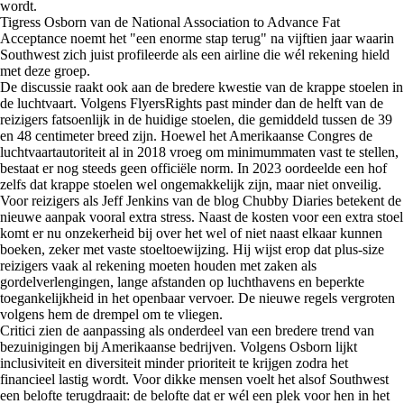
wordt.
Tigress Osborn van de National Association to Advance Fat
Acceptance noemt het "een enorme stap terug" na vijftien jaar waarin
Southwest zich juist profileerde als een airline die wél rekening hield
met deze groep.
De discussie raakt ook aan de bredere kwestie van de krappe stoelen in
de luchtvaart. Volgens FlyersRights past minder dan de helft van de
reizigers fatsoenlijk in de huidige stoelen, die gemiddeld tussen de 39
en 48 centimeter breed zijn. Hoewel het Amerikaanse Congres de
luchtvaartautoriteit al in 2018 vroeg om minimummaten vast te stellen,
bestaat er nog steeds geen officiële norm. In 2023 oordeelde een hof
zelfs dat krappe stoelen wel ongemakkelijk zijn, maar niet onveilig.
Voor reizigers als Jeff Jenkins van de blog Chubby Diaries betekent de
nieuwe aanpak vooral extra stress. Naast de kosten voor een extra stoel
komt er nu onzekerheid bij over het wel of niet naast elkaar kunnen
boeken, zeker met vaste stoeltoewijzing. Hij wijst erop dat plus-size
reizigers vaak al rekening moeten houden met zaken als
gordelverlengingen, lange afstanden op luchthavens en beperkte
toegankelijkheid in het openbaar vervoer. De nieuwe regels vergroten
volgens hem de drempel om te vliegen.
Critici zien de aanpassing als onderdeel van een bredere trend van
bezuinigingen bij Amerikaanse bedrijven. Volgens Osborn lijkt
inclusiviteit en diversiteit minder prioriteit te krijgen zodra het
financieel lastig wordt. Voor dikke mensen voelt het alsof Southwest
een belofte terugdraait: de belofte dat er wél een plek voor hen in het