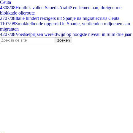
Ceuta
43
08/08
Houthi's vallen Saoedi-Arabië en Jemen aan, dreigen met
blokkade olieroute
27
07/08
Italië hindert reizigers uit Spanje na migratiecrisis Ceuta
11
07/08
Smokkelbende opgerold in Spanje, verdienden miljoenen aan
migranten
42
07/08
Voedselprijzen wereldwijd op hoogste niveau in ruim drie jaar