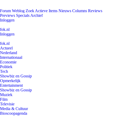
Forum
Weblog
Zoek
Actieve Items
Nieuws
Columns
Reviews
Previews
Specials
Archief
Inloggen
fok.nl
Inloggen
fok.nl
Actueel
Nederland
Internationaal
Economie
Politiek
Tech
Showbiz en Gossip
Opmerkelijk
Entertainment
Showbiz en Gossip
Muziek
Film
Televisie
Media & Cultuur
Bioscoopagenda