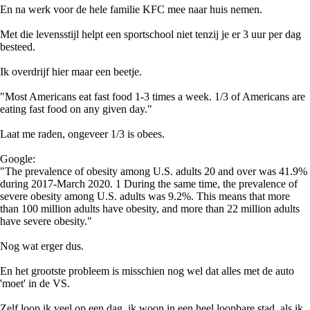
En na werk voor de hele familie KFC mee naar huis nemen.
Met die levensstijl helpt een sportschool niet tenzij je er 3 uur per dag
besteed.
Ik overdrijf hier maar een beetje.
"Most Americans eat fast food 1-3 times a week. 1/3 of Americans are
eating fast food on any given day."
Laat me raden, ongeveer 1/3 is obees.
Google:
"The prevalence of obesity among U.S. adults 20 and over was 41.9%
during 2017-March 2020. 1 During the same time, the prevalence of
severe obesity among U.S. adults was 9.2%. This means that more
than 100 million adults have obesity, and more than 22 million adults
have severe obesity."
Nog wat erger dus.
En het grootste probleem is misschien nog wel dat alles met de auto
'moet' in de VS.
Zelf loop ik veel op een dag, ik woon in een heel loopbare stad, als ik