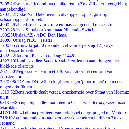
74
05:24
Israël meldt dood twee militairen in Zuid-Libanon, vergelding
aangekondigd
57
02:32
Dikke Van Dale neemt 'vulvalippen' op: 'stigma op
schaamlippen doorbreken'
40
00:59
Vinted-foto's van vrouwen massaal gedeeld op seksfora
22
00:28
Jesus Simulator komt naar Nintendo Switch
1
00:25
Uitslag AZ - ADO Den Haag
3
00:07
Uitslag NEC - Telstar
12
00:05
Vrouw krijgt 30 maanden cel voor afpersing 12-jarige
misdienaar in kerk
43
22:22
Random Pics van de Dag #1448
43
22:19
Houthi's vallen Saoedi-Arabië en Jemen aan, dreigen met
blokkade olieroute
26
21:30
Wegpiraat scheurt met 146 km/u door het centrum van
Amsterdam
39
20:08
CDA en D66 willen ingrijpen tegen 'gluurbrillen' die mensen
ongemerkt filmen
13
19:52
Benzineprijs daalt verder, onzekerheid over Straat van Hormuz
blijft
63
19:04
Spanje: bijna alle migranten in Ceuta weer teruggekeerd naar
Marokko
4
17:13
Niewiadoma profiteert van pokerspel en grijpt geel op Ventoux
7
16:10
Aanhoudende droogte veroorzaakt scheuren in dijken Zuid-
Holland
27
15:52
Italië hindert reizigers uit Spanje na migratiecrisis Ceuta