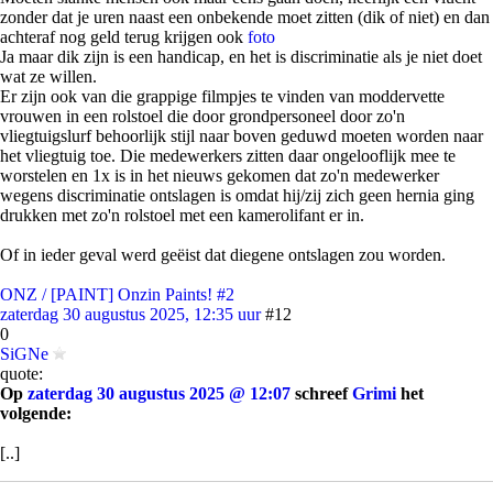
zonder dat je uren naast een onbekende moet zitten (dik of niet) en dan
achteraf nog geld terug krijgen ook
foto
Ja maar dik zijn is een handicap, en het is discriminatie als je niet doet
wat ze willen.
Er zijn ook van die grappige filmpjes te vinden van moddervette
vrouwen in een rolstoel die door grondpersoneel door zo'n
vliegtuigslurf behoorlijk stijl naar boven geduwd moeten worden naar
het vliegtuig toe. Die medewerkers zitten daar ongelooflijk mee te
worstelen en 1x is in het nieuws gekomen dat zo'n medewerker
wegens discriminatie ontslagen is omdat hij/zij zich geen hernia ging
drukken met zo'n rolstoel met een kamerolifant er in.
Of in ieder geval werd geëist dat diegene ontslagen zou worden.
ONZ / [PAINT] Onzin Paints! #2
zaterdag 30 augustus 2025, 12:35 uur
#12
0
SiGNe
quote:
Op
zaterdag 30 augustus 2025 @ 12:07
schreef
Grimi
het
volgende:
[..]
Vergeet vloeibare calorie-inname niet. Per dag liters suikerwater, ook