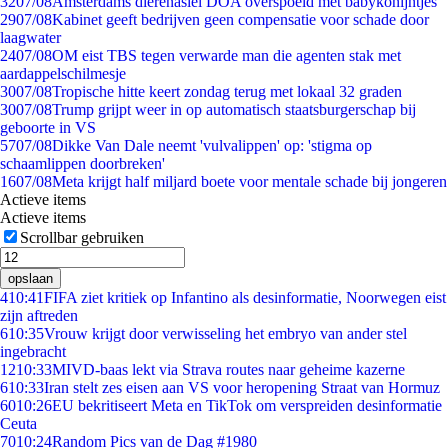
32
07/08
Amsterdams dierenasiel DOA overspoeld met babykonijntjes
29
07/08
Kabinet geeft bedrijven geen compensatie voor schade door
laagwater
24
07/08
OM eist TBS tegen verwarde man die agenten stak met
aardappelschilmesje
30
07/08
Tropische hitte keert zondag terug met lokaal 32 graden
30
07/08
Trump grijpt weer in op automatisch staatsburgerschap bij
geboorte in VS
57
07/08
Dikke Van Dale neemt 'vulvalippen' op: 'stigma op
schaamlippen doorbreken'
16
07/08
Meta krijgt half miljard boete voor mentale schade bij jongeren
Actieve items
Actieve items
Scrollbar gebruiken
opslaan
4
10:41
FIFA ziet kritiek op Infantino als desinformatie, Noorwegen eist
zijn aftreden
6
10:35
Vrouw krijgt door verwisseling het embryo van ander stel
ingebracht
12
10:33
MIVD-baas lekt via Strava routes naar geheime kazerne
6
10:33
Iran stelt zes eisen aan VS voor heropening Straat van Hormuz
60
10:26
EU bekritiseert Meta en TikTok om verspreiden desinformatie
Ceuta
70
10:24
Random Pics van de Dag #1980