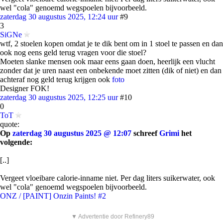
wel "cola" genoemd wegspoelen bijvoorbeeld.
zaterdag 30 augustus 2025, 12:24 uur
#9
3
SiGNe
wtf, 2 stoelen kopen omdat je te dik bent om in 1 stoel te passen en dan
ook nog eens geld terug vragen voor die stoel?
Moeten slanke mensen ook maar eens gaan doen, heerlijk een vlucht
zonder dat je uren naast een onbekende moet zitten (dik of niet) en dan
achteraf nog geld terug krijgen ook
foto
Designer FOK!
zaterdag 30 augustus 2025, 12:25 uur
#10
0
ToT
quote:
Op
zaterdag 30 augustus 2025 @ 12:07
schreef
Grimi
het
volgende:
[..]
Vergeet vloeibare calorie-inname niet. Per dag liters suikerwater, ook
wel "cola" genoemd wegspoelen bijvoorbeeld.
ONZ / [PAINT] Onzin Paints! #2
▼ Advertentie door Refinery89