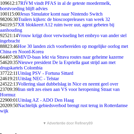
1096
12:17
RIVM vindt PFAS in al de geteste moedermelk,
borstvoeding blijft advies
1001
15:00
Jesus Simulator komt naar Nintendo Switch
982
06:30
Trailers kijken: de bioscoopreleases van week 32
941
19:57
XR blokkeert A12 ruim twee uur, agent gebeten bij
aanhouding
925
21:14
Vrouw krijgt door verwisseling het embryo van ander stel
ingebracht
888
23:46
Hoe 30 landen zich voorbereiden op mogelijke oorlog met
China en Noord-Korea
644
07:36
MIVD-baas lekt via Strava routes naar geheime kazerne
546
20:35
Nieuwe president De la Espriella gaat strijd aan met
drugskartels Colombia
377
22:11
Uitslag PSV - Fortuna Sittard
246
19:21
Uitslag NEC - Telstar
245
22:13
Vollering slaat dubbelslag in Nice en neemt geel over
237
09:39
Iran stelt zes eisen aan VS voor heropening Straat van
Hormuz
229
00:01
Uitslag AZ - ADO Den Haag
202
09:50
Nachtelijk gebiedsverbod brengt rust terug in Rotterdamse
wijk
▼ Advertentie door Refinery89