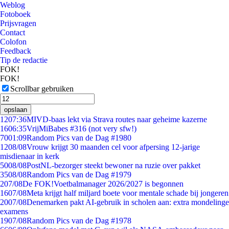
Weblog
Fotoboek
Prijsvragen
Contact
Colofon
Feedback
Tip de redactie
FOK!
FOK!
Scrollbar gebruiken
opslaan
12
07:36
MIVD-baas lekt via Strava routes naar geheime kazerne
16
06:35
VrijMiBabes #316 (not very sfw!)
70
01:09
Random Pics van de Dag #1980
12
08/08
Vrouw krijgt 30 maanden cel voor afpersing 12-jarige
misdienaar in kerk
50
08/08
PostNL-bezorger steekt bewoner na ruzie over pakket
35
08/08
Random Pics van de Dag #1979
2
07/08
De FOK!Voetbalmanager 2026/2027 is begonnen
16
07/08
Meta krijgt half miljard boete voor mentale schade bij jongeren
20
07/08
Denemarken pakt AI-gebruik in scholen aan: extra mondelinge
examens
19
07/08
Random Pics van de Dag #1978