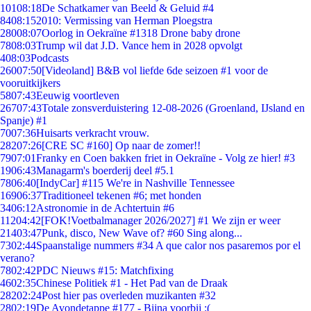
101
08:18
De Schatkamer van Beeld & Geluid #4
84
08:15
2010: Vermissing van Herman Ploegstra
280
08:07
Oorlog in Oekraïne #1318 Drone baby drone
78
08:03
Trump wil dat J.D. Vance hem in 2028 opvolgt
4
08:03
Podcasts
260
07:50
[Videoland] B&B vol liefde 6de seizoen #1 voor de
vooruitkijkers
58
07:43
Eeuwig voortleven
267
07:43
Totale zonsverduistering 12-08-2026 (Groenland, IJsland en
Spanje) #1
70
07:36
Huisarts verkracht vrouw.
282
07:26
[CRE SC #160] Op naar de zomer!!
79
07:01
Franky en Coen bakken friet in Oekraïne - Volg ze hier! #3
19
06:43
Managarm's boerderij deel #5.1
78
06:40
[IndyCar] #115 We're in Nashville Tennessee
169
06:37
Traditioneel tekenen #6; met honden
34
06:12
Astronomie in de Achtertuin #6
112
04:42
[FOK!Voetbalmanager 2026/2027] #1 We zijn er weer
214
03:47
Punk, disco, New Wave of? #60 Sing along...
73
02:44
Spaanstalige nummers #34 A que calor nos pasaremos por el
verano?
78
02:42
PDC Nieuws #15: Matchfixing
46
02:35
Chinese Politiek #1 - Het Pad van de Draak
282
02:24
Post hier pas overleden muzikanten #32
28
02:19
De Avondetappe #177 - Bijna voorbij :(