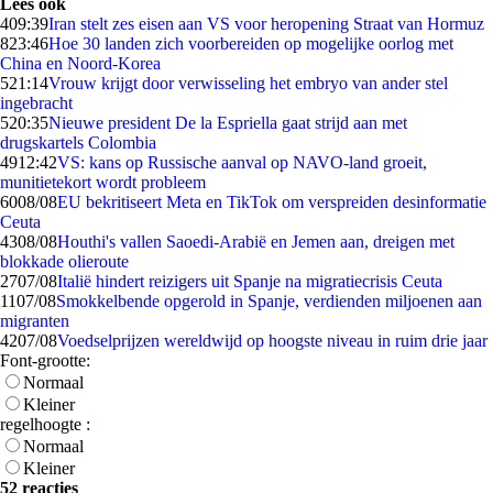
Lees ook
4
09:39
Iran stelt zes eisen aan VS voor heropening Straat van Hormuz
8
23:46
Hoe 30 landen zich voorbereiden op mogelijke oorlog met
China en Noord-Korea
5
21:14
Vrouw krijgt door verwisseling het embryo van ander stel
ingebracht
5
20:35
Nieuwe president De la Espriella gaat strijd aan met
drugskartels Colombia
49
12:42
VS: kans op Russische aanval op NAVO-land groeit,
munitietekort wordt probleem
60
08/08
EU bekritiseert Meta en TikTok om verspreiden desinformatie
Ceuta
43
08/08
Houthi's vallen Saoedi-Arabië en Jemen aan, dreigen met
blokkade olieroute
27
07/08
Italië hindert reizigers uit Spanje na migratiecrisis Ceuta
11
07/08
Smokkelbende opgerold in Spanje, verdienden miljoenen aan
migranten
42
07/08
Voedselprijzen wereldwijd op hoogste niveau in ruim drie jaar
Font-grootte:
Normaal
Kleiner
regelhoogte :
Normaal
Kleiner
52 reacties