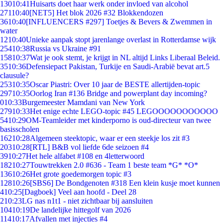
130
10:41
Huisarts doet haar werk onder invloed van alcohol
271
10:40
[NET5] Het blok 2026 #32 Blokkendozen
36
10:40
[INFLUENCERS #297] Toetjes & Bevers & Zwemmen in
water
12
10:40
Unieke aanpak stopt jarenlange overlast in Rotterdamse wijk
254
10:38
Russia vs Ukraine #91
158
10:37
Wat je ook stemt, je krijgt in NL altijd Links Liberaal Beleid.
35
10:36
Defensiepact Pakistan, Turkije en Saudi-Arabië bevat art.5
clausule?
253
10:35
Oscar Piastri: Over 10 jaar de BESTE allertijden-topic
297
10:35
Oorlog Iran #136 Bridge and powerplant day incoming?
0
10:33
Burgemeester Mamdani van New York
279
10:33
Het enige echte LEGO-topic #45 LEGOOOOOOOOOOO
54
10:29
OM-Teamleider met kinderporno is oud-directeur van twee
basisscholen
162
10:28
Algemeen steektopic, waar er een steekje los zit #3
203
10:28
[RTL] B&B vol liefde 6de seizoen #4
39
10:27
Het hele alfabet #108 en 4letterwoord
182
10:27
Touwtrekken 2.0 #636 - Team 1 beste team *G* *O*
136
10:26
Het grote goedemorgen topic #3
128
10:26
[SBS6] De Bondgenoten #318 Een klein kusje moet kunnen
4
10:25
[Dagboek] Veel aan hoofd - Deel 28
2
10:23
LG nas n1t1 - niet zichtbaar bij aansluiten
104
10:19
De landelijke hittegolf van 2026
114
10:17
Afvallen met injecties #4