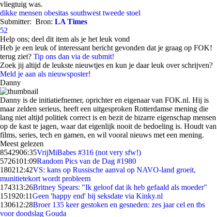
vliegtuig was.
dikke mensen
obesitas
southwest
tweede stoel
Submitter:
Bron:
LA Times
52
Help ons; deel dit item als je het leuk vond
Heb je een leuk of interessant bericht gevonden dat je graag op FOK!
terug ziet?
Tip ons dan via de submit!
Zoek jij altijd de leukste nieuwtjes en kun je daar leuk over schrijven?
Meld je aan als nieuwsposter!
Danny
Danny is de initiatiefnemer, oprichter en eigenaar van FOK.nl. Hij is
maar zelden serieus, heeft een uitgesproken Rotterdamse mening die
lang niet altijd politiek correct is en bezit de bizarre eigenschap mensen
op de kast te jagen, waar dat eigenlijk nooit de bedoeling is. Houdt van
films, series, tech en gamen, en wil vooral nieuws met een mening.
Meest gelezen
85429
06:35
VrijMiBabes #316 (not very sfw!)
57261
01:09
Random Pics van de Dag #1980
1802
12:42
VS: kans op Russische aanval op NAVO-land groeit,
munitietekort wordt probleem
1743
13:26
Britney Spears: "Ik geloof dat ik heb gefaald als moeder"
1519
20:11
Geen 'happy end' bij seksdate via Kinky.nl
1306
12:28
Broer 135 keer gestoken en gesneden: zes jaar cel en tbs
voor doodslag Gouda