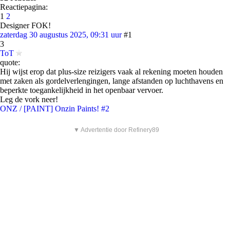
Reactiepagina:
1
2
Designer FOK!
zaterdag 30 augustus 2025, 09:31 uur
#1
3
ToT
quote:
Hij wijst erop dat plus-size reizigers vaak al rekening moeten houden
met zaken als gordelverlengingen, lange afstanden op luchthavens en
beperkte toegankelijkheid in het openbaar vervoer.
Leg de vork neer!
ONZ / [PAINT] Onzin Paints! #2
▼ Advertentie door Refinery89