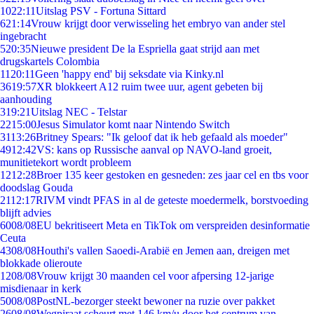
10
22:11
Uitslag PSV - Fortuna Sittard
6
21:14
Vrouw krijgt door verwisseling het embryo van ander stel
ingebracht
5
20:35
Nieuwe president De la Espriella gaat strijd aan met
drugskartels Colombia
11
20:11
Geen 'happy end' bij seksdate via Kinky.nl
36
19:57
XR blokkeert A12 ruim twee uur, agent gebeten bij
aanhouding
3
19:21
Uitslag NEC - Telstar
22
15:00
Jesus Simulator komt naar Nintendo Switch
31
13:26
Britney Spears: "Ik geloof dat ik heb gefaald als moeder"
49
12:42
VS: kans op Russische aanval op NAVO-land groeit,
munitietekort wordt probleem
12
12:28
Broer 135 keer gestoken en gesneden: zes jaar cel en tbs voor
doodslag Gouda
21
12:17
RIVM vindt PFAS in al de geteste moedermelk, borstvoeding
blijft advies
60
08/08
EU bekritiseert Meta en TikTok om verspreiden desinformatie
Ceuta
43
08/08
Houthi's vallen Saoedi-Arabië en Jemen aan, dreigen met
blokkade olieroute
12
08/08
Vrouw krijgt 30 maanden cel voor afpersing 12-jarige
misdienaar in kerk
50
08/08
PostNL-bezorger steekt bewoner na ruzie over pakket
26
08/08
Wegpiraat scheurt met 146 km/u door het centrum van