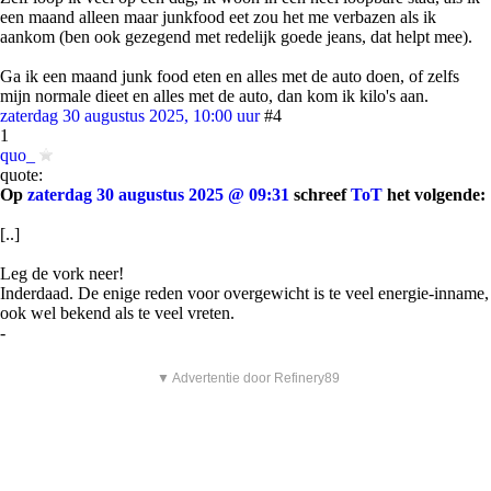
een maand alleen maar junkfood eet zou het me verbazen als ik
aankom (ben ook gezegend met redelijk goede jeans, dat helpt mee).
Ga ik een maand junk food eten en alles met de auto doen, of zelfs
mijn normale dieet en alles met de auto, dan kom ik kilo's aan.
zaterdag 30 augustus 2025, 10:00 uur
#4
1
quo_
quote:
Op
zaterdag 30 augustus 2025 @ 09:31
schreef
ToT
het volgende:
[..]
Leg de vork neer!
Inderdaad. De enige reden voor overgewicht is te veel energie-inname,
ook wel bekend als te veel vreten.
-
▼ Advertentie door Refinery89