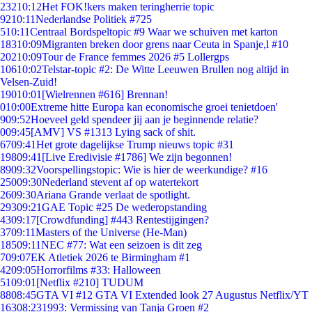
232
10:12
Het FOK!kers maken teringherrie topic
92
10:11
Nederlandse Politiek #725
5
10:11
Centraal Bordspeltopic #9 Waar we schuiven met karton
183
10:09
Migranten breken door grens naar Ceuta in Spanje,l #10
202
10:09
Tour de France femmes 2026 #5 Lollergps
106
10:02
Telstar-topic #2: De Witte Leeuwen Brullen nog altijd in
Velsen-Zuid!
190
10:01
[Wielrennen #616] Brennan!
0
10:00
Extreme hitte Europa kan economische groei tenietdoen'
9
09:52
Hoeveel geld spendeer jij aan je beginnende relatie?
0
09:45
[AMV] VS #1313 Lying sack of shit.
67
09:41
Het grote dagelijkse Trump nieuws topic #31
198
09:41
[Live Eredivisie #1786] We zijn begonnen!
89
09:32
Voorspellingstopic: Wie is hier de weerkundige? #16
250
09:30
Nederland stevent af op watertekort
26
09:30
Ariana Grande verlaat de spotlight.
293
09:21
GAE Topic #25 De wederopstanding
43
09:17
[Crowdfunding] #443 Rentestijgingen?
37
09:11
Masters of the Universe (He-Man)
185
09:11
NEC #77: Wat een seizoen is dit zeg
7
09:07
EK Atletiek 2026 te Birmingham #1
42
09:05
Horrorfilms #33: Halloween
51
09:01
[Netflix #210] TUDUM
88
08:45
GTA VI #12 GTA VI Extended look 27 Augustus Netflix/YT
163
08:23
1993: Vermissing van Tanja Groen #2