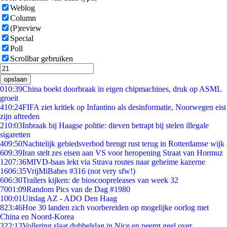
Weblog
Column
(P)review
Special
Poll
Scrollbar gebruiken
opslaan
0
10:39
China boekt doorbraak in eigen chipmachines, druk op ASML
groeit
4
10:24
FIFA ziet kritiek op Infantino als desinformatie, Noorwegen eist
zijn aftreden
2
10:03
Inbraak bij Haagse politie: dieven betrapt bij stelen illegale
sigaretten
4
09:50
Nachtelijk gebiedsverbod brengt rust terug in Rotterdamse wijk
6
09:39
Iran stelt zes eisen aan VS voor heropening Straat van Hormuz
12
07:36
MIVD-baas lekt via Strava routes naar geheime kazerne
16
06:35
VrijMiBabes #316 (not very sfw!)
6
06:30
Trailers kijken: de bioscoopreleases van week 32
70
01:09
Random Pics van de Dag #1980
1
00:01
Uitslag AZ - ADO Den Haag
8
23:46
Hoe 30 landen zich voorbereiden op mogelijke oorlog met
China en Noord-Korea
3
22:13
Vollering slaat dubbelslag in Nice en neemt geel over