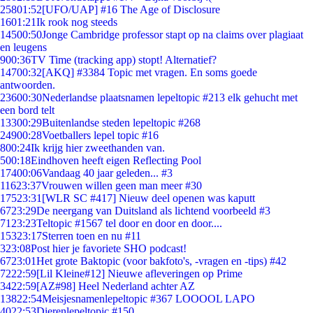
258
01:52
[UFO/UAP] #16 The Age of Disclosure
16
01:21
Ik rook nog steeds
145
00:50
Jonge Cambridge professor stapt op na claims over plagiaat
en leugens
9
00:36
TV Time (tracking app) stopt! Alternatief?
147
00:32
[AKQ] #3384 Topic met vragen. En soms goede
antwoorden.
236
00:30
Nederlandse plaatsnamen lepeltopic #213 elk gehucht met
een bord telt
133
00:29
Buitenlandse steden lepeltopic #268
249
00:28
Voetballers lepel topic #16
8
00:24
Ik krijg hier zweethanden van.
5
00:18
Eindhoven heeft eigen Reflecting Pool
174
00:06
Vandaag 40 jaar geleden... #3
116
23:37
Vrouwen willen geen man meer #30
175
23:31
[WLR SC #417] Nieuw deel openen was kaputt
67
23:29
De neergang van Duitsland als lichtend voorbeeld #3
71
23:23
Teltopic #1567 tel door en door en door....
153
23:17
Sterren toen en nu #11
3
23:08
Post hier je favoriete SHO podcast!
67
23:01
Het grote Baktopic (voor bakfoto's, -vragen en -tips) #42
72
22:59
[Lil Kleine#12] Nieuwe afleveringen op Prime
34
22:59
[AZ#98] Heel Nederland achter AZ
138
22:54
Meisjesnamenlepeltopic #367 LOOOOL LAPO
40
22:53
Dierenlepeltopic #150