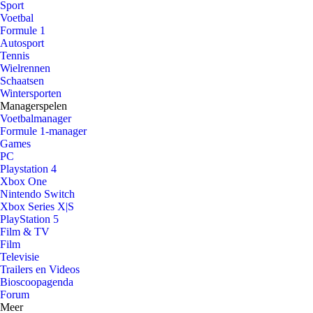
Sport
Voetbal
Formule 1
Autosport
Tennis
Wielrennen
Schaatsen
Wintersporten
Managerspelen
Voetbalmanager
Formule 1-manager
Games
PC
Playstation 4
Xbox One
Nintendo Switch
Xbox Series X|S
PlayStation 5
Film & TV
Film
Televisie
Trailers en Videos
Bioscoopagenda
Forum
Meer