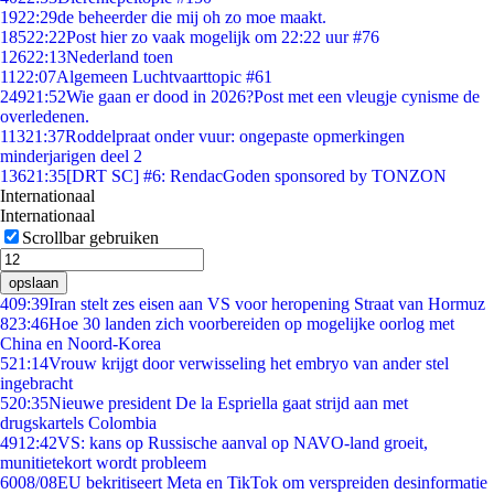
19
22:29
de beheerder die mij oh zo moe maakt.
185
22:22
Post hier zo vaak mogelijk om 22:22 uur #76
126
22:13
Nederland toen
11
22:07
Algemeen Luchtvaarttopic #61
249
21:52
Wie gaan er dood in 2026?Post met een vleugje cynisme de
overledenen.
113
21:37
Roddelpraat onder vuur: ongepaste opmerkingen
minderjarigen deel 2
136
21:35
[DRT SC] #6: RendacGoden sponsored by TONZON
Internationaal
Internationaal
Scrollbar gebruiken
opslaan
4
09:39
Iran stelt zes eisen aan VS voor heropening Straat van Hormuz
8
23:46
Hoe 30 landen zich voorbereiden op mogelijke oorlog met
China en Noord-Korea
5
21:14
Vrouw krijgt door verwisseling het embryo van ander stel
ingebracht
5
20:35
Nieuwe president De la Espriella gaat strijd aan met
drugskartels Colombia
49
12:42
VS: kans op Russische aanval op NAVO-land groeit,
munitietekort wordt probleem
60
08/08
EU bekritiseert Meta en TikTok om verspreiden desinformatie