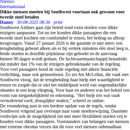
Nieuws
Internationaal
Dikke mensen moeten bij Southwest voortaan ook gewoon voor
tweede stoel betalen
Danny
30-08-2025 08:36
print
Southwest Airlines gaat zijn beleid rond extra stoelen voor dikke
reizigers aanpassen. Tot nu toe konden dikke passagiers die een
tweede stoel kochten om comfortabel te reizen, het bedrag na afloop
terugvragen. Vanaf 27 januari 2026 is die garantie er niet meer: een
terugbetaling gebeurt alleen als er bij vertrek minstens één stoel leeg is,
beide stoelen in dezelfde prijsklasse zijn geboekt en de aanvraag
binnen 90 dagen wordt gedaan. De luchtvaartmaatschappij benadrukt
dat minder dan 1% van de reizigers gebruikmaakt van de regeling.
Voor veel passagiers bood de oude regeling niet alleen financiële
verlichting, maar ook gemoedsrust. Zo zei Jen McLellan, die vaak met
Southwest vloog, dat de terugbetaling haar hielp met waardigheid te
reizen en zorgde dat ze niet het middelpunt werd van ongemakkelijke
situaties in een krap vliegtuig. Voor haar en anderen was het beleid een
vorm van toegankelijkheid en erkenning. "
Het hielp iets wat vaak
vernederend voelt, draaglijker maken,
" schreef ze online.
De verandering past in een bredere update van de regels, omdat
Southwest volgend jaar overstapt naar vaste stoeltoewijzing. Daarmee
verdwijnt ook de mogelijkheid om met meer flexibiliteit stoelen vrij te
houden voor dikke passagiers. Voorstanders van belangen van mensen
met extreme obesitas vrezen dat dit voor veel mensen onbetaalbaar