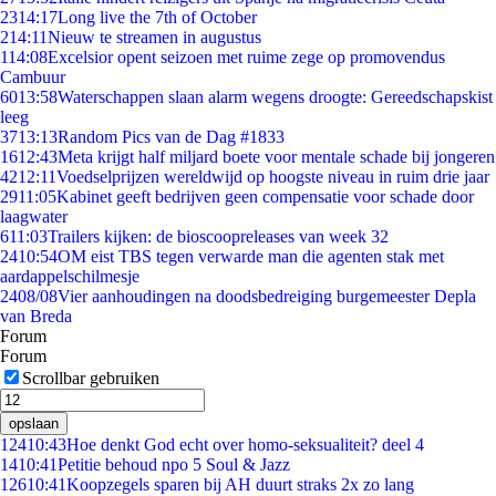
23
14:17
Long live the 7th of October
2
14:11
Nieuw te streamen in augustus
1
14:08
Excelsior opent seizoen met ruime zege op promovendus
Cambuur
60
13:58
Waterschappen slaan alarm wegens droogte: Gereedschapskist
leeg
37
13:13
Random Pics van de Dag #1833
16
12:43
Meta krijgt half miljard boete voor mentale schade bij jongeren
42
12:11
Voedselprijzen wereldwijd op hoogste niveau in ruim drie jaar
29
11:05
Kabinet geeft bedrijven geen compensatie voor schade door
laagwater
6
11:03
Trailers kijken: de bioscoopreleases van week 32
24
10:54
OM eist TBS tegen verwarde man die agenten stak met
aardappelschilmesje
24
08/08
Vier aanhoudingen na doodsbedreiging burgemeester Depla
van Breda
Forum
Forum
Scrollbar gebruiken
opslaan
124
10:43
Hoe denkt God echt over homo-seksualiteit? deel 4
14
10:41
Petitie behoud npo 5 Soul & Jazz
126
10:41
Koopzegels sparen bij AH duurt straks 2x zo lang