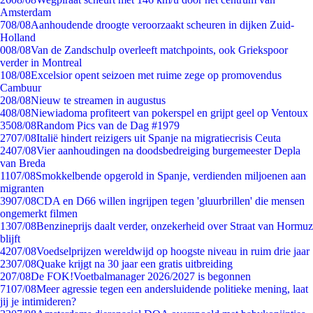
Amsterdam
7
08/08
Aanhoudende droogte veroorzaakt scheuren in dijken Zuid-
Holland
0
08/08
Van de Zandschulp overleeft matchpoints, ook Griekspoor
verder in Montreal
1
08/08
Excelsior opent seizoen met ruime zege op promovendus
Cambuur
2
08/08
Nieuw te streamen in augustus
4
08/08
Niewiadoma profiteert van pokerspel en grijpt geel op Ventoux
35
08/08
Random Pics van de Dag #1979
27
07/08
Italië hindert reizigers uit Spanje na migratiecrisis Ceuta
24
07/08
Vier aanhoudingen na doodsbedreiging burgemeester Depla
van Breda
11
07/08
Smokkelbende opgerold in Spanje, verdienden miljoenen aan
migranten
39
07/08
CDA en D66 willen ingrijpen tegen 'gluurbrillen' die mensen
ongemerkt filmen
13
07/08
Benzineprijs daalt verder, onzekerheid over Straat van Hormuz
blijft
42
07/08
Voedselprijzen wereldwijd op hoogste niveau in ruim drie jaar
23
07/08
Quake krijgt na 30 jaar een gratis uitbreiding
2
07/08
De FOK!Voetbalmanager 2026/2027 is begonnen
71
07/08
Meer agressie tegen een andersluidende politieke mening, laat
jij je intimideren?