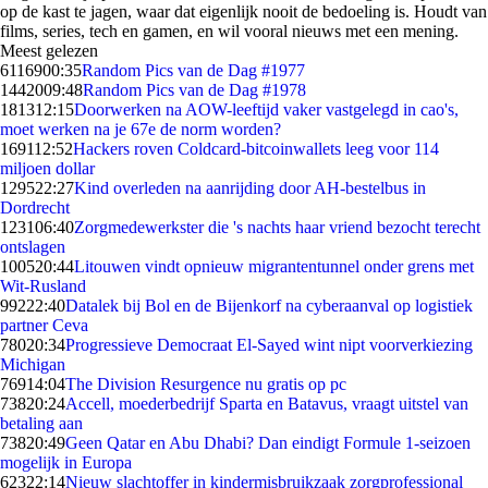
op de kast te jagen, waar dat eigenlijk nooit de bedoeling is. Houdt van
films, series, tech en gamen, en wil vooral nieuws met een mening.
Meest gelezen
61169
00:35
Random Pics van de Dag #1977
14420
09:48
Random Pics van de Dag #1978
1813
12:15
Doorwerken na AOW-leeftijd vaker vastgelegd in cao's,
moet werken na je 67e de norm worden?
1691
12:52
Hackers roven Coldcard-bitcoinwallets leeg voor 114
miljoen dollar
1295
22:27
Kind overleden na aanrijding door AH-bestelbus in
Dordrecht
1231
06:40
Zorgmedewerkster die 's nachts haar vriend bezocht terecht
ontslagen
1005
20:44
Litouwen vindt opnieuw migrantentunnel onder grens met
Wit-Rusland
992
22:40
Datalek bij Bol en de Bijenkorf na cyberaanval op logistiek
partner Ceva
780
20:34
Progressieve Democraat El-Sayed wint nipt voorverkiezing
Michigan
769
14:04
The Division Resurgence nu gratis op pc
738
20:24
Accell, moederbedrijf Sparta en Batavus, vraagt uitstel van
betaling aan
738
20:49
Geen Qatar en Abu Dhabi? Dan eindigt Formule 1-seizoen
mogelijk in Europa
623
22:14
Nieuw slachtoffer in kindermisbruikzaak zorgprofessional