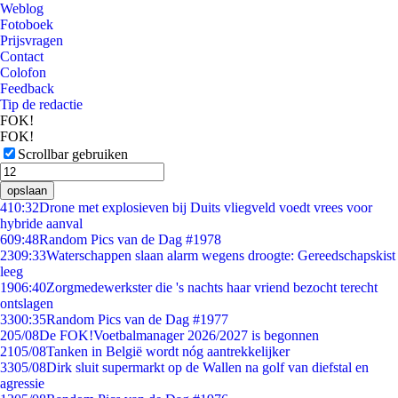
Weblog
Fotoboek
Prijsvragen
Contact
Colofon
Feedback
Tip de redactie
FOK!
FOK!
Scrollbar gebruiken
opslaan
4
10:32
Drone met explosieven bij Duits vliegveld voedt vrees voor
hybride aanval
6
09:48
Random Pics van de Dag #1978
23
09:33
Waterschappen slaan alarm wegens droogte: Gereedschapskist
leeg
19
06:40
Zorgmedewerkster die 's nachts haar vriend bezocht terecht
ontslagen
33
00:35
Random Pics van de Dag #1977
2
05/08
De FOK!Voetbalmanager 2026/2027 is begonnen
21
05/08
Tanken in België wordt nóg aantrekkelijker
33
05/08
Dirk sluit supermarkt op de Wallen na golf van diefstal en
agressie