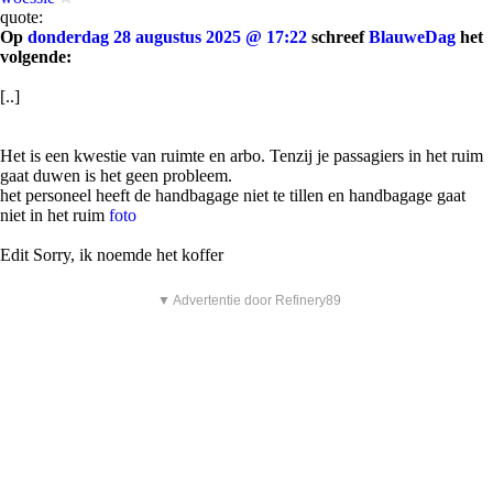
quote:
Op
donderdag 28 augustus 2025 @ 17:22
schreef
BlauweDag
het
volgende:
[..]
Het is een kwestie van ruimte en arbo. Tenzij je passagiers in het ruim
gaat duwen is het geen probleem.
het personeel heeft de handbagage niet te tillen en handbagage gaat
niet in het ruim
foto
Edit Sorry, ik noemde het koffer
▼ Advertentie door Refinery89