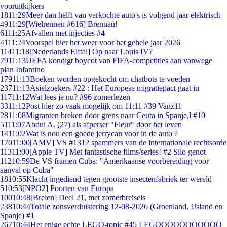
vooruitkijkers
18
11:29
Meer dan helft van verkochte auto's is volgend jaar elektrisch
49
11:29
[Wielrennen #616] Brennan!
61
11:25
Afvallen met injecties #4
41
11:24
Voorspel hier het weer voor het gehele jaar 2026
114
11:18
[Nederlands Elftal] Op naar Louis IV?
79
11:13
UEFA kondigt boycot van FIFA-competities aan vanwege
plan Infantino
179
11:13
Boeken worden opgekocht om chatbots te voeden
237
11:13
Asielzoekers #22 : Het Europese migratiepact gaat in
117
11:12
Wat lees je nu? #96 zomerlezen
33
11:12
Post hier zo vaak mogelijk om 11:11 #39 Vanz11
28
11:08
Migranten breken door grens naar Ceuta in Spanje,l #10
51
11:07
Abdul A. (27) als afperser "Fleur" door het leven
14
11:02
Wat is nou een goede jerrycan voor in de auto ?
170
11:00
[AMV] VS #1312 spammers van de internationale rechtsorde
113
11:00
[Apple TV] Met fantastische films/series! #2 Silo genot
112
10:59
De VS framen Cuba: "Amerikaanse voorbereiding voor
aanval op Cuba"
18
10:55
Klacht ingediend tegen grootste insectenfabriek ter wereld
5
10:53
[NPO2] Poorten van Europa
100
10:48
[Breien] Deel 21, met zomerbreisels
238
10:44
Totale zonsverduistering 12-08-2026 (Groenland, IJsland en
Spanje) #1
267
10:44
Het enige echte LEGO-topic #45 LEGOOOOOOOOOOO