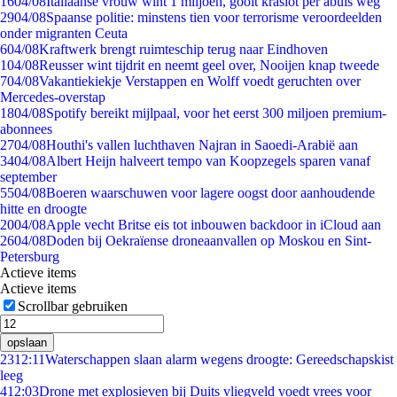
16
04/08
Italiaanse vrouw wint 1 miljoen, gooit kraslot per abuis weg
29
04/08
Spaanse politie: minstens tien voor terrorisme veroordeelden
onder migranten Ceuta
6
04/08
Kraftwerk brengt ruimteschip terug naar Eindhoven
1
04/08
Reusser wint tijdrit en neemt geel over, Nooijen knap tweede
7
04/08
Vakantiekiekje Verstappen en Wolff voedt geruchten over
Mercedes-overstap
18
04/08
Spotify bereikt mijlpaal, voor het eerst 300 miljoen premium-
abonnees
27
04/08
Houthi's vallen luchthaven Najran in Saoedi-Arabië aan
34
04/08
Albert Heijn halveert tempo van Koopzegels sparen vanaf
september
55
04/08
Boeren waarschuwen voor lagere oogst door aanhoudende
hitte en droogte
20
04/08
Apple vecht Britse eis tot inbouwen backdoor in iCloud aan
26
04/08
Doden bij Oekraïense droneaanvallen op Moskou en Sint-
Petersburg
Actieve items
Actieve items
Scrollbar gebruiken
opslaan
23
12:11
Waterschappen slaan alarm wegens droogte: Gereedschapskist
leeg
4
12:03
Drone met explosieven bij Duits vliegveld voedt vrees voor