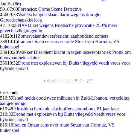
Jan B. (66)
501
07:00
Forensics: Crime Scene Detective
456
09:33
Waterschappen slaan alarm wegens droogte:
Gereedschapskist leeg
421
10:08
NAVO zet wegens Russische provocatie 250% meer
gevechtsvliegtuigen in
418
20:11
Zomervakantieweerbericht: aanhoudend zomers
388
10:16
Iran en Oman eens over route Straat van Hormuz, VS
buitenspel
339
10:28
Wakker Dier dient klacht in tegen insectenfabriek Protix om
duurzaamheidsclaims
330
10:32
Drone met explosieven bij Duits vliegveld voedt vrees voor
hybride aanval
▼ Advertentie door Refinery89
Lees ook
5
10:59
Israël meldt dood twee militairen in Zuid-Libanon, vergelding
aangekondigd
6
10:48
Hiroshima herdenkt slachtoffers atoombom, 81 jaar later
3
10:32
Drone met explosieven bij Duits vliegveld voedt vrees voor
hybride aanval
8
10:16
Iran en Oman eens over route Straat van Hormuz, VS
buitenspel