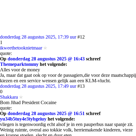
donderdag 28 augustus 2025, 17:39 uur
#12
1
ikweethetooknietmaar
quote:
Op
donderdag 28 augustus 2025 @ 16:43
schreef
Themeparktommy
het volgende:
Alles voor de money
Ja, maar dat gaat ook op voor de passagiers,die voor deze maatschappij
kiezen en een service wensen gelijk aan een KLM-vlucht.
donderdag 28 augustus 2025, 17:49 uur
#13
0
Shakkara
Bom Jihad President Cocaine
quote:
Op
donderdag 28 augustus 2025 @ 16:51
schreef
yu34b5tuy4e3tybgeiuy
het volgende:
vliegen is tegenwoordig echt alsof je in een pauperbus naar spanje zit.
Weinig ruimte, overal aso tokkie volk, herriemakende kinderen, vieze
en krappe stoelen, slecht en duur eten