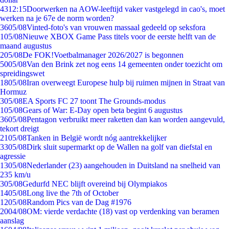
43
12:15
Doorwerken na AOW-leeftijd vaker vastgelegd in cao's, moet
werken na je 67e de norm worden?
36
05/08
Vinted-foto's van vrouwen massaal gedeeld op seksfora
1
05/08
Nieuwe XBOX Game Pass titels voor de eerste helft van de
maand augustus
2
05/08
De FOK!Voetbalmanager 2026/2027 is begonnen
50
05/08
Van den Brink zet nog eens 14 gemeenten onder toezicht om
spreidingswet
18
05/08
Iran overweegt Europese hulp bij ruimen mijnen in Straat van
Hormuz
3
05/08
EA Sports FC 27 toont The Grounds-modus
1
05/08
Gears of War: E-Day open beta begint 6 augustus
36
05/08
Pentagon verbruikt meer raketten dan kan worden aangevuld,
tekort dreigt
21
05/08
Tanken in België wordt nóg aantrekkelijker
33
05/08
Dirk sluit supermarkt op de Wallen na golf van diefstal en
agressie
13
05/08
Nederlander (23) aangehouden in Duitsland na snelheid van
235 km/u
3
05/08
Gedurfd NEC blijft overeind bij Olympiakos
14
05/08
Long live the 7th of October
12
05/08
Random Pics van de Dag #1976
20
04/08
OM: vierde verdachte (18) vast op verdenking van beramen
aanslag