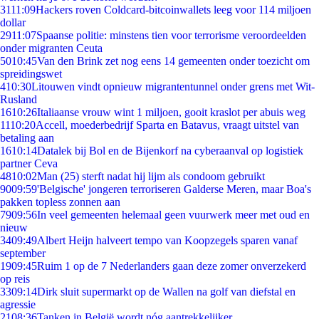
31
11:09
Hackers roven Coldcard-bitcoinwallets leeg voor 114 miljoen
dollar
29
11:07
Spaanse politie: minstens tien voor terrorisme veroordeelden
onder migranten Ceuta
50
10:45
Van den Brink zet nog eens 14 gemeenten onder toezicht om
spreidingswet
4
10:30
Litouwen vindt opnieuw migrantentunnel onder grens met Wit-
Rusland
16
10:26
Italiaanse vrouw wint 1 miljoen, gooit kraslot per abuis weg
11
10:20
Accell, moederbedrijf Sparta en Batavus, vraagt uitstel van
betaling aan
16
10:14
Datalek bij Bol en de Bijenkorf na cyberaanval op logistiek
partner Ceva
48
10:02
Man (25) sterft nadat hij lijm als condoom gebruikt
90
09:59
'Belgische' jongeren terroriseren Galderse Meren, maar Boa's
pakken topless zonnen aan
79
09:56
In veel gemeenten helemaal geen vuurwerk meer met oud en
nieuw
34
09:49
Albert Heijn halveert tempo van Koopzegels sparen vanaf
september
19
09:45
Ruim 1 op de 7 Nederlanders gaan deze zomer onverzekerd
op reis
33
09:14
Dirk sluit supermarkt op de Wallen na golf van diefstal en
agressie
21
08:36
Tanken in België wordt nóg aantrekkelijker