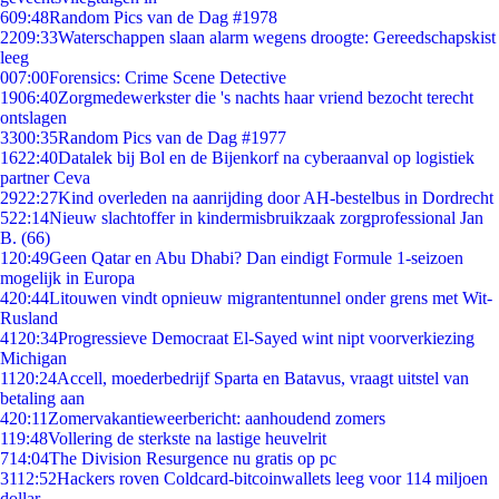
6
09:48
Random Pics van de Dag #1978
22
09:33
Waterschappen slaan alarm wegens droogte: Gereedschapskist
leeg
0
07:00
Forensics: Crime Scene Detective
19
06:40
Zorgmedewerkster die 's nachts haar vriend bezocht terecht
ontslagen
33
00:35
Random Pics van de Dag #1977
16
22:40
Datalek bij Bol en de Bijenkorf na cyberaanval op logistiek
partner Ceva
29
22:27
Kind overleden na aanrijding door AH-bestelbus in Dordrecht
5
22:14
Nieuw slachtoffer in kindermisbruikzaak zorgprofessional Jan
B. (66)
1
20:49
Geen Qatar en Abu Dhabi? Dan eindigt Formule 1-seizoen
mogelijk in Europa
4
20:44
Litouwen vindt opnieuw migrantentunnel onder grens met Wit-
Rusland
41
20:34
Progressieve Democraat El-Sayed wint nipt voorverkiezing
Michigan
11
20:24
Accell, moederbedrijf Sparta en Batavus, vraagt uitstel van
betaling aan
4
20:11
Zomervakantieweerbericht: aanhoudend zomers
1
19:48
Vollering de sterkste na lastige heuvelrit
7
14:04
The Division Resurgence nu gratis op pc
31
12:52
Hackers roven Coldcard-bitcoinwallets leeg voor 114 miljoen
dollar