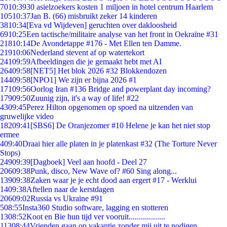
70
10:39
30 asielzoekers kosten 1 miljoen in hotel centrum Haarlem
105
10:37
Jan B. (66) misbruikt zeker 14 kinderen
38
10:34
[Eva vd Wijdeven] geruchten over dakloosheid
69
10:25
Een tactische/militaire analyse van het front in Oekraïne #31
218
10:14
De Avondetappe #176 - Met Ellen ten Damme.
219
10:06
Nederland stevent af op watertekort
241
09:59
Afbeeldingen die je gemaakt hebt met AI
264
09:58
[NET5] Het blok 2026 #32 Blokkendozen
144
09:58
[NPO1] We zijn er bijna 2026 #1
171
09:56
Oorlog Iran #136 Bridge and powerplant day incoming?
179
09:50
Zuunig zijn, it's a way of life! #22
43
09:45
Perez Hilton opgenomen op spoed na uitzenden van
gruwelijke video
182
09:41
[SBS6] De Oranjezomer #10 Helene je kan het niet stop
ermee
4
09:40
Draai hier alle platen in je platenkast #32 (The Torture Never
Stops)
249
09:39
[Dagboek] Veel aan hoofd - Deel 27
206
09:38
Punk, disco, New Wave of? #60 Sing along...
139
09:38
Zaken waar je je echt dood aan ergert #17 - Werklui
14
09:38
Aftellen naar de kerstdagen
206
09:02
Russia vs Ukraine #91
5
08:55
Insta360 Studio software, lagging en stotteren
13
08:52
Koot en Bie hun tijd ver vooruit..................
113
08:44
Vrienden gaan op vakantie zonder mij uit te nodigen