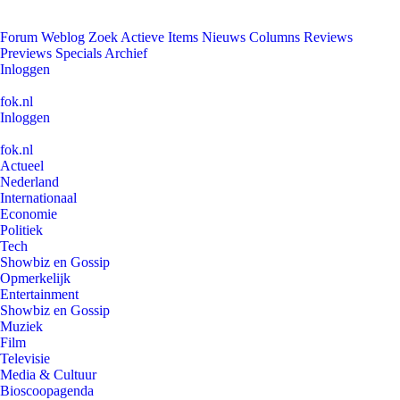
Forum
Weblog
Zoek
Actieve Items
Nieuws
Columns
Reviews
Previews
Specials
Archief
Inloggen
fok.nl
Inloggen
fok.nl
Actueel
Nederland
Internationaal
Economie
Politiek
Tech
Showbiz en Gossip
Opmerkelijk
Entertainment
Showbiz en Gossip
Muziek
Film
Televisie
Media & Cultuur
Bioscoopagenda