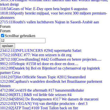
tekort dreigt
1
18:54
Gears of War: E-Day open beta begint 6 augustus
18
18:16
Spotify bereikt mijlpaal, voor het eerst 300 miljoen premium-
abonnees
27
15:11
Houthi's vallen luchthaven Najran in Saoedi-Arabië aan
Forum
Forum
Scrollbar gebruiken
opslaan
234
12:11
[INFLUENCERS #294] supermarkt Safari
175
12:10
NEC #77: Wat een seizoen is dit zeg
287
12:10
[Crowdfunding] #442 Golfbanen en betere projecten.....
99
12:10
Teltopic #1558 tel door en door en door....
16
12:09
Datalek bij Bol en Bijenkorf na cyberaanval op logistiek
partner Ceva
116
12:07
[Het Officiële Steam Topic #201] Steamrolled
12
12:06
Capibara's wandelen doodleuk het Braziliaanse parlement
binnen
47
12:06
Covid19 the aftermath #17 bananenmilkshake
84
12:06
[RTL] B&B vol liefde 6de seizoen #4
23
12:04
[SBS6] De Bondgenoten #317 We dansen de macaroni
252
12:03
[VEGAN] Vrij van dierlijke producten - deel 3
10
12:02
[ATP Tour] #169 Tosti Tallon back on fire