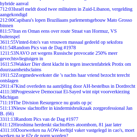
hybride aanval
7
12:03
Israël meldt dood twee militairen in Zuid-Libanon, vergelding
aangekondigd
2
12:00
Capibara's lopen Braziliaans parlementsgebouw Mato Grosso
binnen
8
11:57
Iran en Oman eens over route Straat van Hormuz, VS
buitenspel
36
11:55
Vinted-foto's van vrouwen massaal gedeeld op seksfora
6
11:54
Random Pics van de Dag #1978
12
11:53
NAVO zet wegens Russische provocatie 250% meer
gevechtsvliegtuigen in
16
11:53
Wakker Dier dient klacht in tegen insectenfabriek Protix om
duurzaamheidsclaims
19
11:52
Zorgmedewerkster die 's nachts haar vriend bezocht terecht
ontslagen
29
11:47
Kind overleden na aanrijding door AH-bestelbus in Dordrecht
41
11:38
Progressieve Democraat El-Sayed wint nipt voorverkiezing
Michigan
7
11:19
The Division Resurgence nu gratis op pc
5
11:13
Nieuw slachtoffer in kindermisbruikzaak zorgprofessional Jan
B. (66)
33
11:13
Random Pics van de Dag #1977
6
11:12
Hiroshima herdenkt slachtoffers atoombom, 81 jaar later
43
11:10
Doorwerken na AOW-leeftijd vaker vastgelegd in cao's, moet
werken na je 67e de norm worden?