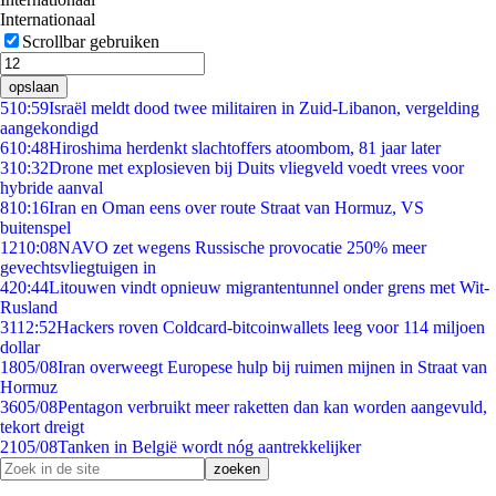
Internationaal
Scrollbar gebruiken
opslaan
5
10:59
Israël meldt dood twee militairen in Zuid-Libanon, vergelding
aangekondigd
6
10:48
Hiroshima herdenkt slachtoffers atoombom, 81 jaar later
3
10:32
Drone met explosieven bij Duits vliegveld voedt vrees voor
hybride aanval
8
10:16
Iran en Oman eens over route Straat van Hormuz, VS
buitenspel
12
10:08
NAVO zet wegens Russische provocatie 250% meer
gevechtsvliegtuigen in
4
20:44
Litouwen vindt opnieuw migrantentunnel onder grens met Wit-
Rusland
31
12:52
Hackers roven Coldcard-bitcoinwallets leeg voor 114 miljoen
dollar
18
05/08
Iran overweegt Europese hulp bij ruimen mijnen in Straat van
Hormuz
36
05/08
Pentagon verbruikt meer raketten dan kan worden aangevuld,
tekort dreigt
21
05/08
Tanken in België wordt nóg aantrekkelijker