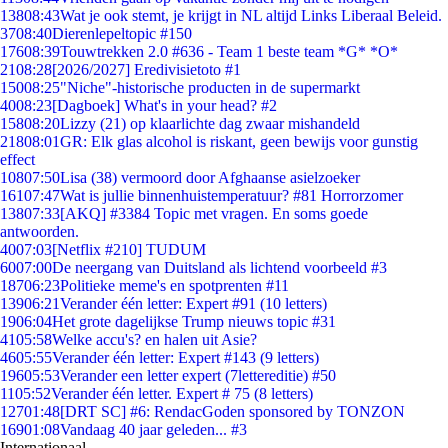
138
08:43
Wat je ook stemt, je krijgt in NL altijd Links Liberaal Beleid.
37
08:40
Dierenlepeltopic #150
176
08:39
Touwtrekken 2.0 #636 - Team 1 beste team *G* *O*
21
08:28
[2026/2027] Eredivisietoto #1
150
08:25
"Niche"-historische producten in de supermarkt
40
08:23
[Dagboek] What's in your head? #2
158
08:20
Lizzy (21) op klaarlichte dag zwaar mishandeld
218
08:01
GR: Elk glas alcohol is riskant, geen bewijs voor gunstig
effect
108
07:50
Lisa (38) vermoord door Afghaanse asielzoeker
161
07:47
Wat is jullie binnenhuistemperatuur? #81 Horrorzomer
138
07:33
[AKQ] #3384 Topic met vragen. En soms goede
antwoorden.
40
07:03
[Netflix #210] TUDUM
60
07:00
De neergang van Duitsland als lichtend voorbeeld #3
187
06:23
Politieke meme's en spotprenten #11
139
06:21
Verander één letter: Expert #91 (10 letters)
19
06:04
Het grote dagelijkse Trump nieuws topic #31
41
05:58
Welke accu's? en halen uit Asie?
46
05:55
Verander één letter: Expert #143 (9 letters)
196
05:53
Verander een letter expert (7lettereditie) #50
11
05:52
Verander één letter. Expert # 75 (8 letters)
127
01:48
[DRT SC] #6: RendacGoden sponsored by TONZON
169
01:08
Vandaag 40 jaar geleden... #3
Internationaal