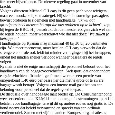
fors meer bijverdienen. De nieuwe regeling gaat in november van
kracht.
Volgens directeur Michael O’Leary is dit geen pech voor reizigers,
maar een noodzakelijke maatregel. Hij stelt dat sommige passagiers
bewust proberen te sjoemelen met handbagage. "
Ik wil dat
grondpersoneel mensen betrapt die ons proberen op te lichten
", zegt
hij tegen de BBC. Hij benadrukt dat de meeste reizigers zich wel aan
de regels houden, maar waarschuwt wie dat niet doet: "
We zullen je
betrappen
."
Handbagage bij Ryanair mag maximaal 40 bij 30 bij 20 centimeter
zijn. Wie meer meeneemt, moet betalen. O’Leary verwacht dat de
strengere controle ook leidt tot minder vertragingen bij het instappen,
omdat het inladen sneller verloopt wanneer passagiers de regels
volgen.
Ryanair is niet de enige maatschappij die personeel beloont voor het
handhaven van de bagagevoorschriften. Swissport, dat onder andere
easyJet-vluchten afhandelt, geeft medewerkers een premie van
omgerekend 1,40 euro per passagier die met te grote of te zware
bagage wordt betrapt. Volgens een interne mail gaat het om een
beloning voor personeel dat de regels goed toepast.
De discussie over handbagage laait breder op. De Consumentenbond
wees er eerder op dat KLM klanten op negen bestemmingen apart laat
betalen voor handbagage, terwijl dit op andere routes nog gratis is. De
bond noemt dat beleid verwarrend en spreekt van een ordinair
verdienmodel. Samen met vijftien andere Europese organisaties is