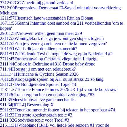
33
12:02
GGZ heeft mij gezond verklaard.
35
12:00
Progressieve Democraat El-Sayed wint nipt voorverkiezing
Michigan
12
11:57
Historisch lage waterstanden Rijn en Donau
167
11:55
Gianni Infantino doet aanbod om 211 voetbalbonden 'om te
kopen'
290
11:53
Vrouwen willen geen man meer #29
23
11:52
Woningtekort: dus ga je woningen slopen, logisch
24
11:52
Zou je vreemdgaan in een relatie kunnen vergeven?
10
11:51
Wat is dit jaar de ultieme zomerhit?
88
11:51
Zelfrijdende Tesla's mogen de weg op in Nederland #2
27
11:45
Droneaanval op Oekrains vliegtuig in Leipzig
31
11:44
Oorlog in Oekraïne #1318 Drone baby drone
7
11:44
Hoe ga jij om met een relatiebreuk?
111
11:41
Hurricane & Cyclone Season 2026
76
11:39
Koopzegels sparen bij AH duurt straks 2x zo lang
58
11:37
De Bondgenoten Spoiler Topic #3
158
11:37
Tour de France femmes 2026 #3 Tijd voor de borstcrawl
25
11:36
Transfergeruchten en contractverlenging #83
4
11:35
Meest innovatieve game mechanics
9
11:34
[RTL4] Bestemming X
59
11:33
Tenenkrommende fouten bij teksten in het openbaar #74
94
11:33
Het grote goedemorgen topic #3
21
11:32
Goodvibes topic voor Troel #3
215
11:31
[Videoland] B&B vol liefde 6de seizoen #1 voor de