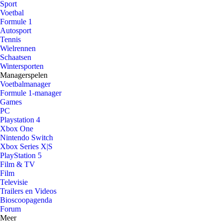
Sport
Voetbal
Formule 1
Autosport
Tennis
Wielrennen
Schaatsen
Wintersporten
Managerspelen
Voetbalmanager
Formule 1-manager
Games
PC
Playstation 4
Xbox One
Nintendo Switch
Xbox Series X|S
PlayStation 5
Film & TV
Film
Televisie
Trailers en Videos
Bioscoopagenda
Forum
Meer