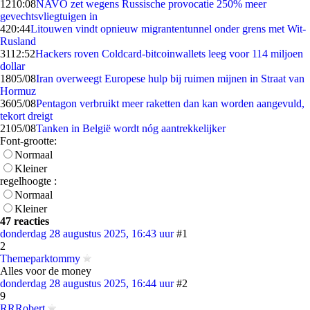
12
10:08
NAVO zet wegens Russische provocatie 250% meer
gevechtsvliegtuigen in
4
20:44
Litouwen vindt opnieuw migrantentunnel onder grens met Wit-
Rusland
31
12:52
Hackers roven Coldcard-bitcoinwallets leeg voor 114 miljoen
dollar
18
05/08
Iran overweegt Europese hulp bij ruimen mijnen in Straat van
Hormuz
36
05/08
Pentagon verbruikt meer raketten dan kan worden aangevuld,
tekort dreigt
21
05/08
Tanken in België wordt nóg aantrekkelijker
Font-grootte:
Normaal
Kleiner
regelhoogte :
Normaal
Kleiner
47 reacties
donderdag 28 augustus 2025, 16:43 uur
#1
2
Themeparktommy
Alles voor de money
donderdag 28 augustus 2025, 16:44 uur
#2
9
RRRobert