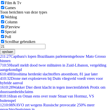
Film & Tv
Games
Toon berichten van deze types
Weblog
Column
(P)review
Special
Poll
Scrollbar gebruiken
opslaan
2
11:27
Capibara's lopen Braziliaans parlementsgebouw Mato Grosso
binnen
7
10:59
Israël meldt dood twee militairen in Zuid-Libanon, vergelding
aangekondigd
6
10:48
Hiroshima herdenkt slachtoffers atoombom, 81 jaar later
4
10:32
Drone met explosieven bij Duits vliegveld voedt vrees voor
hybride aanval
16
10:28
Wakker Dier dient klacht in tegen insectenfabriek Protix om
duurzaamheidsclaims
8
10:16
Iran en Oman eens over route Straat van Hormuz, VS
buitenspel
12
10:08
NAVO zet wegens Russische provocatie 250% meer
gevechtsvliegtuigen in