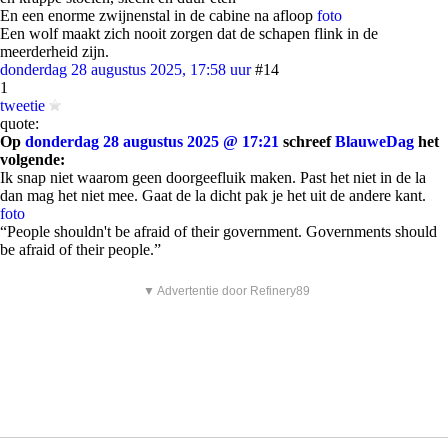
En een enorme zwijnenstal in de cabine na afloop
foto
Een wolf maakt zich nooit zorgen dat de schapen flink in de
meerderheid zijn.
donderdag 28 augustus 2025, 17:58 uur
#14
1
tweetie
quote:
Op
donderdag 28 augustus 2025 @ 17:21
schreef
BlauweDag
het
volgende:
Ik snap niet waarom geen doorgeefluik maken. Past het niet in de la
dan mag het niet mee. Gaat de la dicht pak je het uit de andere kant.
foto
“People shouldn't be afraid of their government. Governments should
be afraid of their people.”
▼ Advertentie door Refinery89