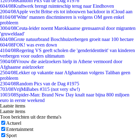
12
05/08
Random Pics van de Dag #1976
6
04/08
Kraftwerk brengt ruimteschip terug naar Eindhoven
20
04/08
Apple vecht Britse eis tot inbouwen backdoor in iCloud aan
81
04/08
'Witte' mannen discrimineren is volgens OM geen enkel
probleem
30
04/08
Ceuta-leider noemt Marokkaanse grensaanval door migranten
'gruweldaad'
6
04/08
Grote natuurbrand Boschhuizerbergen groeit naar 100 hectare
6
04/08
FOK! was even down
41
04/08
Regering VS geeft scholen die 'genderidentiteit' van kinderen
verbergen voor ouders ultimatum
59
04/08
Vrouw die asielzoekers hielp in Athene vermoord door
Afghaanse asielzoeker
25
04/08
Lekker op vakantie naar Afghanistan volgens Taliban geen
probleem
23
04/08
Random Pics van de Dag #1975
7
03/08
VrijMiBabes #315 (not very sfw!)
10
03/08
Spider-Man: Brand New Day knalt naar bijna 800 miljoen
euro in eerste weekend
Laatste items
Laatste items
Toon berichten uit deze thema's
Actueel
Entertainment
Sport