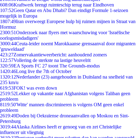
6
08:06
Kraftwerk brengt ruimteschip terug naar Eindhoven
1
07:52
Geen Qatar en Abu Dhabi? Dan eindigt Formule 1-seizoen
mogelijk in Europa
18
07:49
Iran overweegt Europese hulp bij ruimen mijnen in Straat van
Hormuz
23
00:51
Onderzoek naar flyers met waarschuwing voor 'Israëlische
oorlogsmisdadigers'
30
00:44
Ceuta-leider noemt Marokkaanse grensaanval door migranten
'gruweldaad'
4
23:27
Zomervakantieweerbericht: aanhoudend zomers
1
22:57
Vollering de sterkste na lastige heuvelrit
3
20:59
EA Sports FC 27 toont The Grounds-modus
14
20:46
Long live the 7th of October
13
20:12
Nederlander (23) aangehouden in Duitsland na snelheid van
235 km/u
6
19:53
FOK! was even down
25
19:52
Lekker op vakantie naar Afghanistan volgens Taliban geen
probleem
81
19:50
'Witte' mannen discrimineren is volgens OM geen enkel
probleem
26
19:49
Doden bij Oekraïense droneaanvallen op Moskou en Sint-
Petersburg
30
19:44
Alaska Airlines heeft er genoeg van en zet Christelijke
influencer uit vliegtuig
36
19:33
Pentagon verbruikt meer raketten dan kan worden aangevuld,