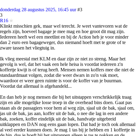
donderdag 28 augustus 2025, 16:45 uur
#3
3
R16
Klinkt misschien gek, maar wel terecht. Je weet vantevoren wat de
regels zijn, hoeveel bagage je mee mag en hoe groot dit mag zijn.
Iedereen heeft wel een meetlint en bij de Action heb je voor minder
dan 2 euro een bagageweger, dus niemand hoeft met te grote of te
zware tassen het vliegtuig in.
Ik vlieg meestal met KLM en daar zijn ze niet zo streng. Maar het
gevolg is wel, dat het vaak een hele heisa is voordat iedereen z'n
koffertje kwijt is of terug heeft. Mensen nemen koffers mee die niet de
standaardmaat volgen, zodat die weer dwars in zo'n vak moet,
waardoor er weer geen ruimte is voor de koffer van je buurman.
Voordat dat allemaal is afgehandeld...
En dan heb je nog mensen die bij het uitstappen verschrikkelijk traag
zijn en alle mogelijke losse troep in die overhead bins doen. Gaat pas
staan als de passagiers voor hem al weg zijn, sjaal uit de bak, sjaal om,
jas uit de bak, jas aan, koffer uit de bak, o nee die lag in een andere
bak, zoeken, koffer eindelijk uit de bak, handvatje uitgebreid
uitklappen en DAN nog eens gaan lopen. Dat had je toch ook allemaal
al veel eerder kunnen doen. Je mag 1 tas bij je hebben en 1 koffertje in
de bin, dus je hoeft bij het uitstappen alleen je tas te pakken en de