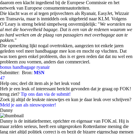
daarom een klacht ingediend bij de Europese Commissie en het
netwerk van Europese consumentenautoriteiten.
Die klacht was er al tegen prijsvechters als Ryanair, EasyJet, Wizzair
en Transavia, maar is inmiddels ook uitgebreid naar KLM. Volgens
O’Leary is streng beleid simpelweg onvermijdelijk: "
We worstelen nu
al met die hoeveelheid bagage. Dat is een van de redenen waarom we
zo hard werken om de plaag van passagiers met overbagage aan te
pakken.
"
Die opmerking lijkt nogal overtrokken, aangezien tot enkele jaren
geleden veel meer handbagage mee kon en mocht op vluchten. Dat
was toen geen enkel probleem, dus is er geen reden dat dat nu wel een
probleem zou vormen, anders dan commercieel.
bonus
handbagage
ryanair
Submitter:
Bron:
MSN
47
Help ons; deel dit item als je het leuk vond
Heb je een leuk of interessant bericht gevonden dat je graag op FOK!
terug ziet?
Tip ons dan via de submit!
Zoek jij altijd de leukste nieuwtjes en kun je daar leuk over schrijven?
Meld je aan als nieuwsposter!
Danny
Danny is de initiatiefnemer, oprichter en eigenaar van FOK.nl. Hij is
maar zelden serieus, heeft een uitgesproken Rotterdamse mening die
lang niet altijd politiek correct is en bezit de bizarre eigenschap mensen