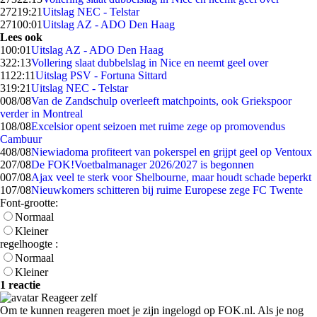
272
19:21
Uitslag NEC - Telstar
271
00:01
Uitslag AZ - ADO Den Haag
Lees ook
1
00:01
Uitslag AZ - ADO Den Haag
3
22:13
Vollering slaat dubbelslag in Nice en neemt geel over
11
22:11
Uitslag PSV - Fortuna Sittard
3
19:21
Uitslag NEC - Telstar
0
08/08
Van de Zandschulp overleeft matchpoints, ook Griekspoor
verder in Montreal
1
08/08
Excelsior opent seizoen met ruime zege op promovendus
Cambuur
4
08/08
Niewiadoma profiteert van pokerspel en grijpt geel op Ventoux
2
07/08
De FOK!Voetbalmanager 2026/2027 is begonnen
0
07/08
Ajax veel te sterk voor Shelbourne, maar houdt schade beperkt
1
07/08
Nieuwkomers schitteren bij ruime Europese zege FC Twente
Font-grootte:
Normaal
Kleiner
regelhoogte :
Normaal
Kleiner
1 reactie
Reageer zelf
Om te kunnen reageren moet je zijn ingelogd op FOK.nl. Als je nog