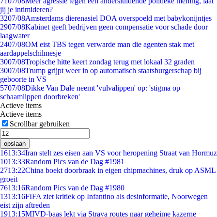
71
07/08
Meer agressie tegen een andersluidende politieke mening, laat
jij je intimideren?
32
07/08
Amsterdams dierenasiel DOA overspoeld met babykonijntjes
29
07/08
Kabinet geeft bedrijven geen compensatie voor schade door
laagwater
24
07/08
OM eist TBS tegen verwarde man die agenten stak met
aardappelschilmesje
30
07/08
Tropische hitte keert zondag terug met lokaal 32 graden
30
07/08
Trump grijpt weer in op automatisch staatsburgerschap bij
geboorte in VS
57
07/08
Dikke Van Dale neemt 'vulvalippen' op: 'stigma op
schaamlippen doorbreken'
Actieve items
Actieve items
Scrollbar gebruiken
opslaan
16
13:34
Iran stelt zes eisen aan VS voor heropening Straat van Hormuz
10
13:33
Random Pics van de Dag #1981
27
13:22
China boekt doorbraak in eigen chipmachines, druk op ASML
groeit
76
13:16
Random Pics van de Dag #1980
13
13:16
FIFA ziet kritiek op Infantino als desinformatie, Noorwegen
eist zijn aftreden
19
13:15
MIVD-baas lekt via Strava routes naar geheime kazerne