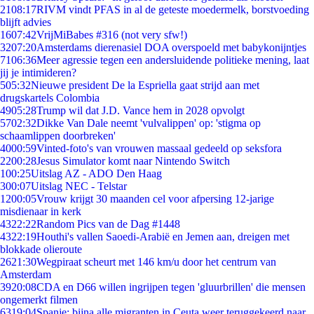
21
08:17
RIVM vindt PFAS in al de geteste moedermelk, borstvoeding
blijft advies
16
07:42
VrijMiBabes #316 (not very sfw!)
32
07:20
Amsterdams dierenasiel DOA overspoeld met babykonijntjes
71
06:36
Meer agressie tegen een andersluidende politieke mening, laat
jij je intimideren?
5
05:32
Nieuwe president De la Espriella gaat strijd aan met
drugskartels Colombia
49
05:28
Trump wil dat J.D. Vance hem in 2028 opvolgt
57
02:32
Dikke Van Dale neemt 'vulvalippen' op: 'stigma op
schaamlippen doorbreken'
40
00:59
Vinted-foto's van vrouwen massaal gedeeld op seksfora
22
00:28
Jesus Simulator komt naar Nintendo Switch
1
00:25
Uitslag AZ - ADO Den Haag
3
00:07
Uitslag NEC - Telstar
12
00:05
Vrouw krijgt 30 maanden cel voor afpersing 12-jarige
misdienaar in kerk
43
22:22
Random Pics van de Dag #1448
43
22:19
Houthi's vallen Saoedi-Arabië en Jemen aan, dreigen met
blokkade olieroute
26
21:30
Wegpiraat scheurt met 146 km/u door het centrum van
Amsterdam
39
20:08
CDA en D66 willen ingrijpen tegen 'gluurbrillen' die mensen
ongemerkt filmen
63
19:04
Spanje: bijna alle migranten in Ceuta weer teruggekeerd naar