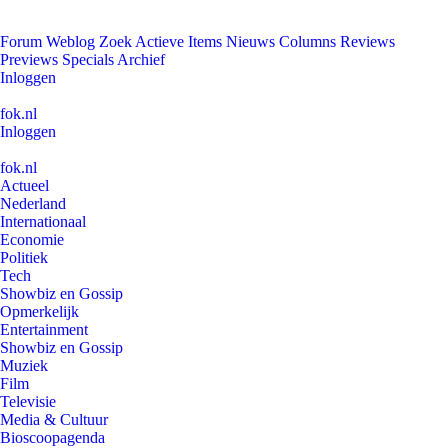
Forum
Weblog
Zoek
Actieve Items
Nieuws
Columns
Reviews
Previews
Specials
Archief
Inloggen
fok.nl
Inloggen
fok.nl
Actueel
Nederland
Internationaal
Economie
Politiek
Tech
Showbiz en Gossip
Opmerkelijk
Entertainment
Showbiz en Gossip
Muziek
Film
Televisie
Media & Cultuur
Bioscoopagenda