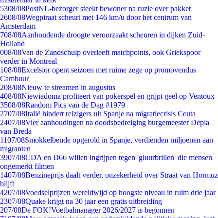
53
08/08
PostNL-bezorger steekt bewoner na ruzie over pakket
26
08/08
Wegpiraat scheurt met 146 km/u door het centrum van
Amsterdam
7
08/08
Aanhoudende droogte veroorzaakt scheuren in dijken Zuid-
Holland
0
08/08
Van de Zandschulp overleeft matchpoints, ook Griekspoor
verder in Montreal
1
08/08
Excelsior opent seizoen met ruime zege op promovendus
Cambuur
2
08/08
Nieuw te streamen in augustus
4
08/08
Niewiadoma profiteert van pokerspel en grijpt geel op Ventoux
35
08/08
Random Pics van de Dag #1979
27
07/08
Italië hindert reizigers uit Spanje na migratiecrisis Ceuta
24
07/08
Vier aanhoudingen na doodsbedreiging burgemeester Depla
van Breda
11
07/08
Smokkelbende opgerold in Spanje, verdienden miljoenen aan
migranten
39
07/08
CDA en D66 willen ingrijpen tegen 'gluurbrillen' die mensen
ongemerkt filmen
14
07/08
Benzineprijs daalt verder, onzekerheid over Straat van Hormuz
blijft
42
07/08
Voedselprijzen wereldwijd op hoogste niveau in ruim drie jaar
23
07/08
Quake krijgt na 30 jaar een gratis uitbreiding
2
07/08
De FOK!Voetbalmanager 2026/2027 is begonnen