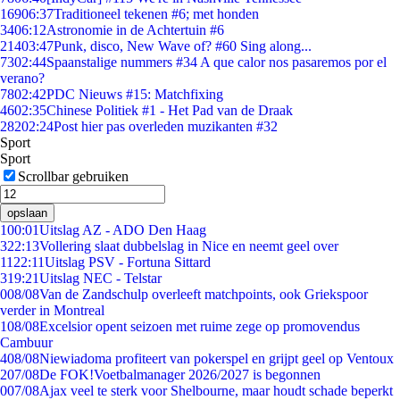
169
06:37
Traditioneel tekenen #6; met honden
34
06:12
Astronomie in de Achtertuin #6
214
03:47
Punk, disco, New Wave of? #60 Sing along...
73
02:44
Spaanstalige nummers #34 A que calor nos pasaremos por el
verano?
78
02:42
PDC Nieuws #15: Matchfixing
46
02:35
Chinese Politiek #1 - Het Pad van de Draak
282
02:24
Post hier pas overleden muzikanten #32
Sport
Sport
Scrollbar gebruiken
opslaan
1
00:01
Uitslag AZ - ADO Den Haag
3
22:13
Vollering slaat dubbelslag in Nice en neemt geel over
11
22:11
Uitslag PSV - Fortuna Sittard
3
19:21
Uitslag NEC - Telstar
0
08/08
Van de Zandschulp overleeft matchpoints, ook Griekspoor
verder in Montreal
1
08/08
Excelsior opent seizoen met ruime zege op promovendus
Cambuur
4
08/08
Niewiadoma profiteert van pokerspel en grijpt geel op Ventoux
2
07/08
De FOK!Voetbalmanager 2026/2027 is begonnen
0
07/08
Ajax veel te sterk voor Shelbourne, maar houdt schade beperkt