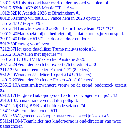
138
12:53
Huisarts doet haar werk onder invloed van alcohol
294
12:53
MotoGP #93 Met de TT in Assen
10
12:52
EK Atletiek 2026 te Birmingham #1
80
12:50
Trump wil dat J.D. Vance hem in 2028 opvolgt
135
12:47
+7 telspel #95
185
12:43
Touwtrekken 2.0 #636 - Team 1 beste team *G* *O*
105
12:40
Man zoekt mij en bedreigt mij, nadat ik met zijn zoon sprak
209
12:40
Teltopic #1571 tel door en door en door....
59
12:39
Eeuwig voortleven
72
12:37
Het grote dagelijkse Trump nieuws topic #31
126
12:31
Afvallen met injecties #4
160
12:31
[CUL TV] Masterchef Australië 2026
207
12:24
Verander een letter expert (7lettereditie) #50
21
12:22
Verander één letter. Expert # 75 (8 letters)
56
12:20
Verander één letter: Expert #143 (9 letters)
149
12:20
Verander één letter: Expert #91 (10 letters)
265
12:19
Agent smijt zwangere vrouw op de grond, onderzoek gestart
#2
69
12:17
Het grote Baktopic (voor bakfoto's, -vragen en -tips) #42
29
12:10
Ariana Grande verlaat de spotlight.
204
11:59
[RTL] B&B vol liefde 6de seizoen #4
154
11:54
Sterren toen en nu #11
163
11:53
Algemeen steektopic, waar er een steekje los zit #3
55
11:41
OM-Teamleider met kinderporno is oud-directeur van twee
basisscholen