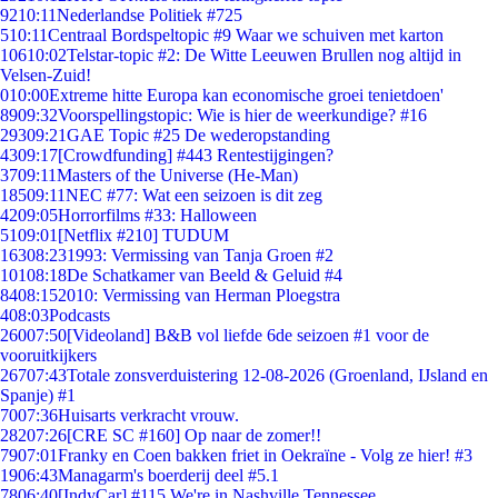
92
10:11
Nederlandse Politiek #725
5
10:11
Centraal Bordspeltopic #9 Waar we schuiven met karton
106
10:02
Telstar-topic #2: De Witte Leeuwen Brullen nog altijd in
Velsen-Zuid!
0
10:00
Extreme hitte Europa kan economische groei tenietdoen'
89
09:32
Voorspellingstopic: Wie is hier de weerkundige? #16
293
09:21
GAE Topic #25 De wederopstanding
43
09:17
[Crowdfunding] #443 Rentestijgingen?
37
09:11
Masters of the Universe (He-Man)
185
09:11
NEC #77: Wat een seizoen is dit zeg
42
09:05
Horrorfilms #33: Halloween
51
09:01
[Netflix #210] TUDUM
163
08:23
1993: Vermissing van Tanja Groen #2
101
08:18
De Schatkamer van Beeld & Geluid #4
84
08:15
2010: Vermissing van Herman Ploegstra
4
08:03
Podcasts
260
07:50
[Videoland] B&B vol liefde 6de seizoen #1 voor de
vooruitkijkers
267
07:43
Totale zonsverduistering 12-08-2026 (Groenland, IJsland en
Spanje) #1
70
07:36
Huisarts verkracht vrouw.
282
07:26
[CRE SC #160] Op naar de zomer!!
79
07:01
Franky en Coen bakken friet in Oekraïne - Volg ze hier! #3
19
06:43
Managarm's boerderij deel #5.1
78
06:40
[IndyCar] #115 We're in Nashville Tennessee