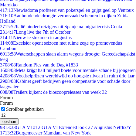
Marokko
4
17:13
Niewiadoma profiteert van pokerspel en grijpt geel op Ventoux
7
16:10
Aanhoudende droogte veroorzaakt scheuren in dijken Zuid-
Holland
27
15:52
Italië hindert reizigers uit Spanje na migratiecrisis Ceuta
23
14:17
Long live the 7th of October
2
14:11
Nieuw te streamen in augustus
1
14:08
Excelsior opent seizoen met ruime zege op promovendus
Cambuur
60
13:58
Waterschappen slaan alarm wegens droogte: Gereedschapskist
leeg
37
08/08
Random Pics van de Dag #1833
16
08/08
Meta krijgt half miljard boete voor mentale schade bij jongeren
42
08/08
Voedselprijzen wereldwijd op hoogste niveau in ruim drie jaar
29
08/08
Kabinet geeft bedrijven geen compensatie voor schade door
laagwater
6
08/08
Trailers kijken: de bioscoopreleases van week 32
Forum
Forum
Scrollbar gebruiken
opslaan
98
13:33
GTA VI #12 GTA VI Extended look 27 Augustus Netflix/YT
17
13:32
Burgemeester Mamdani van New York