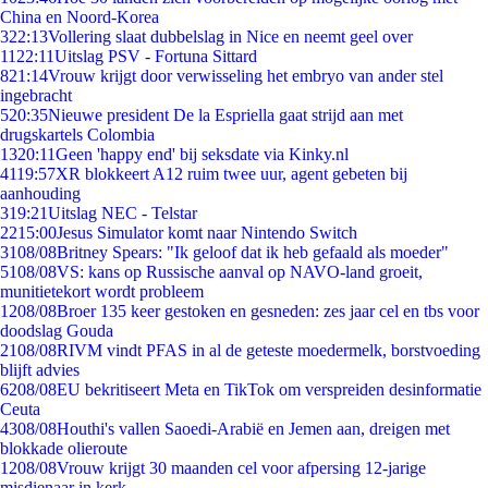
China en Noord-Korea
3
22:13
Vollering slaat dubbelslag in Nice en neemt geel over
11
22:11
Uitslag PSV - Fortuna Sittard
8
21:14
Vrouw krijgt door verwisseling het embryo van ander stel
ingebracht
5
20:35
Nieuwe president De la Espriella gaat strijd aan met
drugskartels Colombia
13
20:11
Geen 'happy end' bij seksdate via Kinky.nl
41
19:57
XR blokkeert A12 ruim twee uur, agent gebeten bij
aanhouding
3
19:21
Uitslag NEC - Telstar
22
15:00
Jesus Simulator komt naar Nintendo Switch
31
08/08
Britney Spears: "Ik geloof dat ik heb gefaald als moeder"
51
08/08
VS: kans op Russische aanval op NAVO-land groeit,
munitietekort wordt probleem
12
08/08
Broer 135 keer gestoken en gesneden: zes jaar cel en tbs voor
doodslag Gouda
21
08/08
RIVM vindt PFAS in al de geteste moedermelk, borstvoeding
blijft advies
62
08/08
EU bekritiseert Meta en TikTok om verspreiden desinformatie
Ceuta
43
08/08
Houthi's vallen Saoedi-Arabië en Jemen aan, dreigen met
blokkade olieroute
12
08/08
Vrouw krijgt 30 maanden cel voor afpersing 12-jarige
misdienaar in kerk