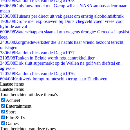
19
07/08
Random Pics van de Dag #1978
66
06/08
Onlyfans-model met G-cup wil als NASA-ambassadeur naar
maan
25
06/08
Huisarts per direct uit vak gezet om ernstig alcoholmisbruik
19
06/08
Drone met explosieven bij Duits vliegveld voedt vrees voor
hybride aanval
60
06/08
Waterschappen slaan alarm wegens droogte: Gereedschapskist
leeg
24
06/08
Zorgmedewerkster die 's nachts haar vriend bezocht terecht
ontslagen
38
06/08
Random Pics van de Dag #1977
21
05/08
Tanken in België wordt nóg aantrekkelijker
34
05/08
Dirk sluit supermarkt op de Wallen na golf van diefstal en
agressie
12
05/08
Random Pics van de Dag #1976
6
04/08
Kraftwerk brengt ruimteschip terug naar Eindhoven
Laatste items
Laatste items
Toon berichten uit deze thema's
Actueel
Entertainment
Sport
Film & Tv
Games
Toon berichten van deze types