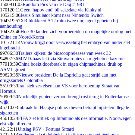
15009
11:03
Random Pics van de Dag #1981
1701
20:11
Geen 'happy end' bij seksdate via Kinky.nl
1052
15:00
Jesus Simulator komt naar Nintendo Switch
1043
19:57
XR blokkeert A12 ruim twee uur, agent gebeten bij
aanhouding
1043
23:46
Hoe 30 landen zich voorbereiden op mogelijke oorlog met
China en Noord-Korea
1017
21:14
Vrouw krijgt door verwisseling het embryo van ander stel
ingebracht
997
06:30
Trailers kijken: de bioscoopreleases van week 32
948
07:36
MIVD-baas lekt via Strava routes naar geheime kazerne
779
10:39
China boekt doorbraak in eigen chipmachines, druk op
ASML groeit
596
20:35
Nieuwe president De la Espriella gaat strijd aan met
drugskartels Colombia
551
09:39
Iran stelt zes eisen aan VS voor heropening Straat van
Hormuz
509
09:50
Nachtelijk gebiedsverbod brengt rust terug in Rotterdamse
wijk
457
10:03
Inbraak bij Haagse politie: dieven betrapt bij stelen illegale
sigaretten
456
10:24
FIFA ziet kritiek op Infantino als desinformatie, Noorwegen
eist zijn aftreden
421
22:11
Uitslag PSV - Fortuna Sittard
273
22:13
Vollering slaat dubbelslag in Nice en neemt geel over