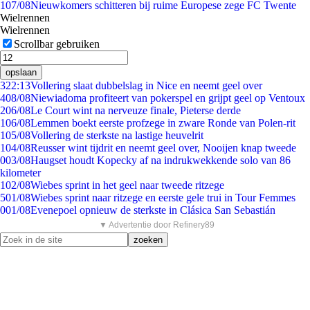
1
07/08
Nieuwkomers schitteren bij ruime Europese zege FC Twente
Wielrennen
Wielrennen
Scrollbar gebruiken
opslaan
3
22:13
Vollering slaat dubbelslag in Nice en neemt geel over
4
08/08
Niewiadoma profiteert van pokerspel en grijpt geel op Ventoux
2
06/08
Le Court wint na nerveuze finale, Pieterse derde
1
06/08
Lemmen boekt eerste profzege in zware Ronde van Polen-rit
1
05/08
Vollering de sterkste na lastige heuvelrit
1
04/08
Reusser wint tijdrit en neemt geel over, Nooijen knap tweede
0
03/08
Haugset houdt Kopecky af na indrukwekkende solo van 86
kilometer
1
02/08
Wiebes sprint in het geel naar tweede ritzege
5
01/08
Wiebes sprint naar ritzege en eerste gele trui in Tour Femmes
0
01/08
Evenepoel opnieuw de sterkste in Clásica San Sebastián
▼ Advertentie door Refinery89