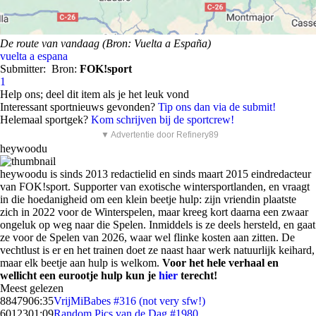
De route van vandaag (Bron: Vuelta a España)
vuelta a espana
Submitter:
Bron:
FOK!sport
1
Help ons; deel dit item als je het leuk vond
Interessant sportnieuws gevonden?
Tip ons dan via de submit!
Helemaal sportgek?
Kom schrijven bij de sportcrew!
▼ Advertentie door Refinery89
heywoodu
heywoodu is sinds 2013 redactielid en sinds maart 2015 eindredacteur
van FOK!sport. Supporter van exotische wintersportlanden, en vraagt
in die hoedanigheid om een klein beetje hulp: zijn vriendin plaatste
zich in 2022 voor de Winterspelen, maar kreeg kort daarna een zwaar
ongeluk op weg naar die Spelen. Inmiddels is ze deels hersteld, en gaat
ze voor de Spelen van 2026, waar wel flinke kosten aan zitten. De
vechtlust is er en het trainen doet ze naast haar werk natuurlijk keihard,
maar elk beetje aan hulp is welkom.
Voor het hele verhaal en
wellicht een eurootje hulp kun je
hier
terecht!
Meest gelezen
88479
06:35
VrijMiBabes #316 (not very sfw!)
60123
01:09
Random Pics van de Dag #1980