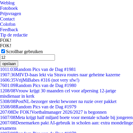
Weblog
Fotoboek
Prijsvragen
Contact
Colofon
Feedback
Tip de redactie
FOK!
FOK!
Scrollbar gebruiken
opslaan
10
11:03
Random Pics van de Dag #1981
19
07:36
MIVD-baas lekt via Strava routes naar geheime kazerne
16
06:35
VrijMiBabes #316 (not very sfw!)
76
01:09
Random Pics van de Dag #1980
12
08/08
Vrouw krijgt 30 maanden cel voor afpersing 12-jarige
misdienaar in kerk
53
08/08
PostNL-bezorger steekt bewoner na ruzie over pakket
35
08/08
Random Pics van de Dag #1979
2
07/08
De FOK!Voetbalmanager 2026/2027 is begonnen
16
07/08
Meta krijgt half miljard boete voor mentale schade bij jongeren
20
07/08
Denemarken pakt AI-gebruik in scholen aan: extra mondelinge
examens