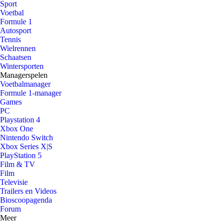
Sport
Voetbal
Formule 1
Autosport
Tennis
Wielrennen
Schaatsen
Wintersporten
Managerspelen
Voetbalmanager
Formule 1-manager
Games
PC
Playstation 4
Xbox One
Nintendo Switch
Xbox Series X|S
PlayStation 5
Film & TV
Film
Televisie
Trailers en Videos
Bioscoopagenda
Forum
Meer