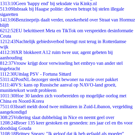
13
13:10
Geen 'happy end' bij seksdate via Kinky.nl
5
13:09
Inbraak bij Haagse politie: dieven betrapt bij stelen illegale
sigaretten
14
13:06
Benzineprijs daalt verder, onzekerheid over Straat van Hormuz
blijft
62
12:52
EU bekritiseert Meta en TikTok om verspreiden desinformatie
Ceuta
12
12:43
Nachtelijk gebiedsverbod brengt rust terug in Rotterdamse
wijk
41
12:39
XR blokkeert A12 ruim twee uur, agent gebeten bij
aanhouding
8
12:37
Vrouw krijgt door verwisseling het embryo van ander stel
ingebracht
11
12:30
Uitslag PSV - Fortuna Sittard
53
11:42
PostNL-bezorger steekt bewoner na ruzie over pakket
51
11:40
VS: kans op Russische aanval op NAVO-land groeit,
munitietekort wordt probleem
10
11:30
Hoe 30 landen zich voorbereiden op mogelijke oorlog met
China en Noord-Korea
75
11:03
Israël meldt dood twee militairen in Zuid-Libanon, vergelding
aangekondigd
3
08:25
Vollering slaat dubbelslag in Nice en neemt geel over
12
08:24
Broer 135 keer gestoken en gesneden: zes jaar cel en tbs voor
doodslag Gouda
31
08:18
Britney Spears: "Ik geloof dat ik heb gefaald als moeder"