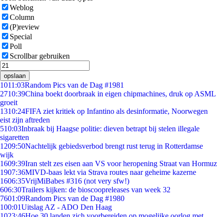
Weblog
Column
(P)review
Special
Poll
Scrollbar gebruiken
opslaan
10
11:03
Random Pics van de Dag #1981
27
10:39
China boekt doorbraak in eigen chipmachines, druk op ASML
groeit
13
10:24
FIFA ziet kritiek op Infantino als desinformatie, Noorwegen
eist zijn aftreden
5
10:03
Inbraak bij Haagse politie: dieven betrapt bij stelen illegale
sigaretten
12
09:50
Nachtelijk gebiedsverbod brengt rust terug in Rotterdamse
wijk
16
09:39
Iran stelt zes eisen aan VS voor heropening Straat van Hormuz
19
07:36
MIVD-baas lekt via Strava routes naar geheime kazerne
16
06:35
VrijMiBabes #316 (not very sfw!)
6
06:30
Trailers kijken: de bioscoopreleases van week 32
76
01:09
Random Pics van de Dag #1980
1
00:01
Uitslag AZ - ADO Den Haag
10
23:46
Hoe 30 landen zich voorbereiden op mogelijke oorlog met