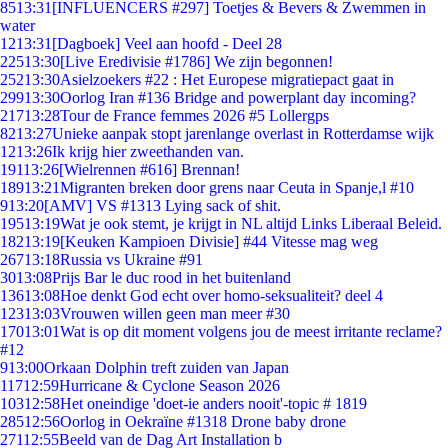
85
13:31
[INFLUENCERS #297] Toetjes & Bevers & Zwemmen in
water
12
13:31
[Dagboek] Veel aan hoofd - Deel 28
225
13:30
[Live Eredivisie #1786] We zijn begonnen!
252
13:30
Asielzoekers #22 : Het Europese migratiepact gaat in
299
13:30
Oorlog Iran #136 Bridge and powerplant day incoming?
217
13:28
Tour de France femmes 2026 #5 Lollergps
82
13:27
Unieke aanpak stopt jarenlange overlast in Rotterdamse wijk
12
13:26
Ik krijg hier zweethanden van.
191
13:26
[Wielrennen #616] Brennan!
189
13:21
Migranten breken door grens naar Ceuta in Spanje,l #10
9
13:20
[AMV] VS #1313 Lying sack of shit.
195
13:19
Wat je ook stemt, je krijgt in NL altijd Links Liberaal Beleid.
182
13:19
[Keuken Kampioen Divisie] #44 Vitesse mag weg
267
13:18
Russia vs Ukraine #91
30
13:08
Prijs Bar le duc rood in het buitenland
136
13:08
Hoe denkt God echt over homo-seksualiteit? deel 4
123
13:03
Vrouwen willen geen man meer #30
170
13:01
Wat is op dit moment volgens jou de meest irritante reclame?
#12
9
13:00
Orkaan Dolphin treft zuiden van Japan
117
12:59
Hurricane & Cyclone Season 2026
103
12:58
Het oneindige 'doet-ie anders nooit'-topic # 1819
285
12:56
Oorlog in Oekraïne #1318 Drone baby drone
271
12:55
Beeld van de Dag Art Installation b