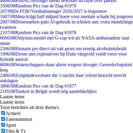
44
08/08
PostNL-bezorger steekt bewoner na ruzie over pakket
35
08/08
Random Pics van de Dag #1979
2
07/08
De FOK!Voetbalmanager 2026/2027 is begonnen
16
07/08
Meta krijgt half miljard boete voor mentale schade bij jongeren
20
07/08
Denemarken pakt AI-gebruik in scholen aan: extra mondelinge
examens
21
07/08
Random Pics van de Dag #1978
66
06/08
Onlyfans-model met G-cup wil als NASA-ambassadeur naar
maan
25
06/08
Huisarts per direct uit vak gezet om ernstig alcoholmisbruik
19
06/08
Drone met explosieven bij Duits vliegveld voedt vrees voor
hybride aanval
60
06/08
Waterschappen slaan alarm wegens droogte: Gereedschapskist
leeg
24
06/08
Zorgmedewerkster die 's nachts haar vriend bezocht terecht
ontslagen
38
06/08
Random Pics van de Dag #1977
21
05/08
Tanken in België wordt nóg aantrekkelijker
Laatste items
Laatste items
Toon berichten uit deze thema's
Actueel
Entertainment
Sport
Film & Tv