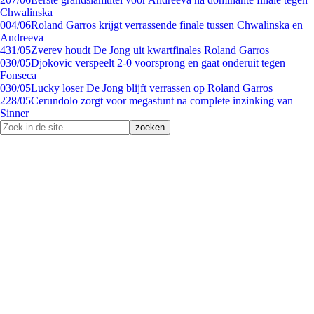
Chwalinska
0
04/06
Roland Garros krijgt verrassende finale tussen Chwalinska en
Andreeva
4
31/05
Zverev houdt De Jong uit kwartfinales Roland Garros
0
30/05
Djokovic verspeelt 2-0 voorsprong en gaat onderuit tegen
Fonseca
0
30/05
Lucky loser De Jong blijft verrassen op Roland Garros
2
28/05
Cerundolo zorgt voor megastunt na complete inzinking van
Sinner