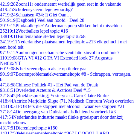
42
19:28
Zoon(11) onderneemt werkelijk geen reet in de vakantie
4
19:25
Scholensysteem tegenwoordig?
47
19:24
Schaatsen #34: It Giet Oan…
50
19:19
[Dagboek] Veel aan hoofd - Deel 28
29
19:15
Pinda-allergie? Andermans poep slikken helpt misschien
252
19:12
Voetballers lepel topic #16
138
19:11
Buitenlandse steden lepeltopic #268
241
19:11
Nederlandse plaatsnamen lepeltopic #213 elk gehucht met
een bord telt
97
19:11
Aanbrengen mechanische ventilatie zinvol in oud huis?
110
19:08
GTA VI #12 GTA VI Extended look 27 Augustus
Netflix/YT
60
19:08
Is het vreemdgaan als je op tinder gaat
90
19:07
Boerenproblematiekverzameltopic #8 - Schrappen, vertragen,
b
47
18:58
Chinese Politiek #1 - Het Pad van de Draak
93
18:51
Overleden Acteurs & Actrices Deel #15
22
18:45
[Boekbespreking] Yesteryear - Caro Claire Burke
4
18:44
Actrice Marjolein Sligte (71, Medisch Centrum West) overleden
143
18:31
FOK!ers die stoppen met alcohol - waar we stoppen #21
77
18:14
De neergang van Duitsland als lichtend voorbeeld #3
4
17:54
Nederlandse industrie maakt flinke groeispurt door dankzij
machinebouw
43
17:51
Dierenlepeltopic #150
143
17:50
Meisjesnamenlepeltopic #367 LOOOOL LAPO