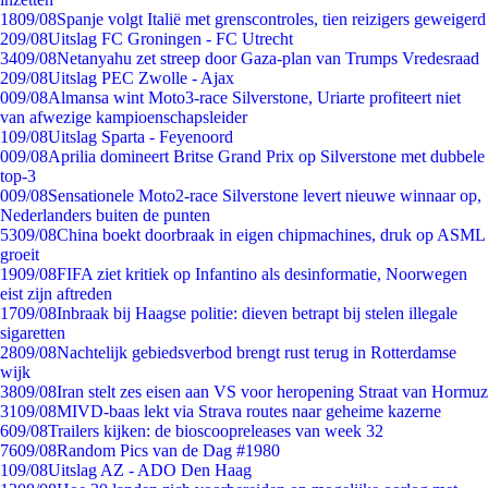
18
09/08
Spanje volgt Italië met grenscontroles, tien reizigers geweigerd
2
09/08
Uitslag FC Groningen - FC Utrecht
34
09/08
Netanyahu zet streep door Gaza-plan van Trumps Vredesraad
2
09/08
Uitslag PEC Zwolle - Ajax
0
09/08
Almansa wint Moto3-race Silverstone, Uriarte profiteert niet
van afwezige kampioenschapsleider
1
09/08
Uitslag Sparta - Feyenoord
0
09/08
Aprilia domineert Britse Grand Prix op Silverstone met dubbele
top-3
0
09/08
Sensationele Moto2-race Silverstone levert nieuwe winnaar op,
Nederlanders buiten de punten
53
09/08
China boekt doorbraak in eigen chipmachines, druk op ASML
groeit
19
09/08
FIFA ziet kritiek op Infantino als desinformatie, Noorwegen
eist zijn aftreden
17
09/08
Inbraak bij Haagse politie: dieven betrapt bij stelen illegale
sigaretten
28
09/08
Nachtelijk gebiedsverbod brengt rust terug in Rotterdamse
wijk
38
09/08
Iran stelt zes eisen aan VS voor heropening Straat van Hormuz
31
09/08
MIVD-baas lekt via Strava routes naar geheime kazerne
6
09/08
Trailers kijken: de bioscoopreleases van week 32
76
09/08
Random Pics van de Dag #1980
1
09/08
Uitslag AZ - ADO Den Haag