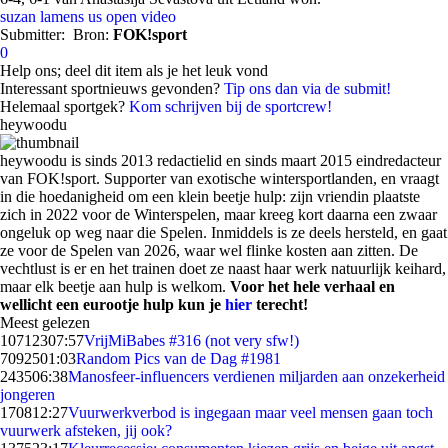
suzan lamens
us open
video
Submitter:
Bron:
FOK!sport
0
Help ons; deel dit item als je het leuk vond
Interessant sportnieuws gevonden?
Tip ons dan via de submit!
Helemaal sportgek?
Kom schrijven bij de sportcrew!
heywoodu
heywoodu is sinds 2013 redactielid en sinds maart 2015 eindredacteur
van FOK!sport. Supporter van exotische wintersportlanden, en vraagt
in die hoedanigheid om een klein beetje hulp: zijn vriendin plaatste
zich in 2022 voor de Winterspelen, maar kreeg kort daarna een zwaar
ongeluk op weg naar die Spelen. Inmiddels is ze deels hersteld, en gaat
ze voor de Spelen van 2026, waar wel flinke kosten aan zitten. De
vechtlust is er en het trainen doet ze naast haar werk natuurlijk keihard,
maar elk beetje aan hulp is welkom.
Voor het hele verhaal en
wellicht een eurootje hulp kun je
hier
terecht!
Meest gelezen
107123
07:57
VrijMiBabes #316 (not very sfw!)
70925
01:03
Random Pics van de Dag #1981
2435
06:38
Manosfeer-influencers verdienen miljarden aan onzekerheid
jongeren
1708
12:27
Vuurwerkverbod is ingegaan maar veel mensen gaan toch
vuurwerk afsteken, jij ook?