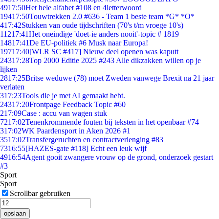
49
17:50
Het hele alfabet #108 en 4letterwoord
194
17:50
Touwtrekken 2.0 #636 - Team 1 beste team *G* *O*
4
17:42
Stukken van oude tijdschriften (70's t/m vroege 10's)
112
17:41
Het oneindige 'doet-ie anders nooit'-topic # 1819
148
17:41
De EU-politiek #6 Musk naar Europa!
197
17:40
[WLR SC #417] Nieuw deel openen was kaputt
243
17:28
Top 2000 Editie 2025 #243 Alle dikzakken willen op je
lijken
28
17:25
Britse weduwe (78) moet Zweden vanwege Brexit na 21 jaar
verlaten
3
17:23
Tools die je met AI gemaakt hebt.
243
17:20
Frontpage Feedback Topic #60
2
17:09
Case : accu van wagen stuk
72
17:02
Tenenkrommende fouten bij teksten in het openbaar #74
3
17:02
WK Paardensport in Aken 2026 #1
35
17:02
Transfergeruchten en contractverlenging #83
73
16:55
[HAZES-gate #118] Echt een leuk wijf
49
16:54
Agent gooit zwangere vrouw op de grond, onderzoek gestart
#3
Sport
Sport
Scrollbar gebruiken
opslaan