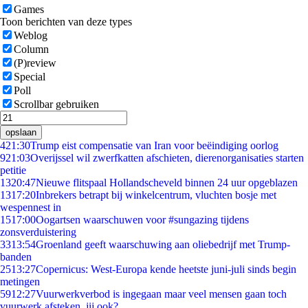
Games
Toon berichten van deze types
Weblog
Column
(P)review
Special
Poll
Scrollbar gebruiken
opslaan
4
21:30
Trump eist compensatie van Iran voor beëindiging oorlog
9
21:03
Overijssel wil zwerfkatten afschieten, dierenorganisaties starten
petitie
13
20:47
Nieuwe flitspaal Hollandscheveld binnen 24 uur opgeblazen
13
17:20
Inbrekers betrapt bij winkelcentrum, vluchten bosje met
wespennest in
15
17:00
Oogartsen waarschuwen voor #sungazing tijdens
zonsverduistering
33
13:54
Groenland geeft waarschuwing aan oliebedrijf met Trump-
banden
25
13:27
Copernicus: West-Europa kende heetste juni-juli sinds begin
metingen
59
12:27
Vuurwerkverbod is ingegaan maar veel mensen gaan toch
vuurwerk afsteken, jij ook?