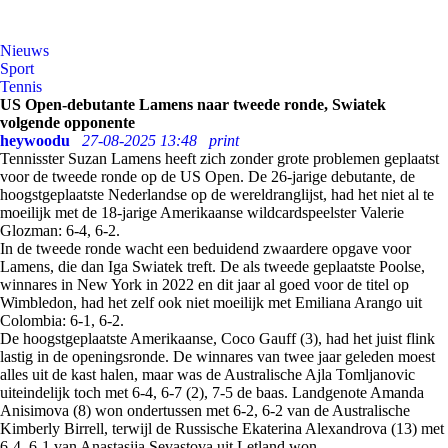
Nieuws
Sport
Tennis
US Open-debutante Lamens naar tweede ronde, Swiatek
volgende opponente
heywoodu
27-08-2025 13:48
print
Tennisster Suzan Lamens heeft zich zonder grote problemen geplaatst
voor de tweede ronde op de US Open. De 26-jarige debutante, de
hoogstgeplaatste Nederlandse op de wereldranglijst, had het niet al te
moeilijk met de 18-jarige Amerikaanse wildcardspeelster Valerie
Glozman: 6-4, 6-2.
In de tweede ronde wacht een beduidend zwaardere opgave voor
Lamens, die dan Iga Swiatek treft. De als tweede geplaatste Poolse,
winnares in New York in 2022 en dit jaar al goed voor de titel op
Wimbledon, had het zelf ook niet moeilijk met Emiliana Arango uit
Colombia: 6-1, 6-2.
De hoogstgeplaatste Amerikaanse, Coco Gauff (3), had het juist flink
lastig in de openingsronde. De winnares van twee jaar geleden moest
alles uit de kast halen, maar was de Australische Ajla Tomljanovic
uiteindelijk toch met 6-4, 6-7 (2), 7-5 de baas. Landgenote Amanda
Anisimova (8) won ondertussen met 6-2, 6-2 van de Australische
Kimberly Birrell, terwijl de Russische Ekaterina Alexandrova (13) met
6-4, 6-1 van Anastasija Sevastova uit Letland won.