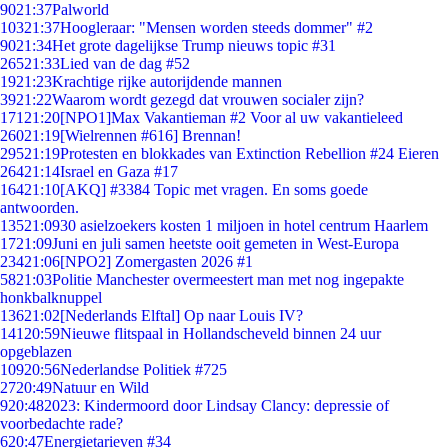
90
21:37
Palworld
103
21:37
Hoogleraar: "Mensen worden steeds dommer" #2
90
21:34
Het grote dagelijkse Trump nieuws topic #31
265
21:33
Lied van de dag #52
19
21:23
Krachtige rijke autorijdende mannen
39
21:22
Waarom wordt gezegd dat vrouwen socialer zijn?
171
21:20
[NPO1]Max Vakantieman #2 Voor al uw vakantieleed
260
21:19
[Wielrennen #616] Brennan!
295
21:19
Protesten en blokkades van Extinction Rebellion #24 Eieren
264
21:14
Israel en Gaza #17
164
21:10
[AKQ] #3384 Topic met vragen. En soms goede
antwoorden.
135
21:09
30 asielzoekers kosten 1 miljoen in hotel centrum Haarlem
17
21:09
Juni en juli samen heetste ooit gemeten in West-Europa
234
21:06
[NPO2] Zomergasten 2026 #1
58
21:03
Politie Manchester overmeestert man met nog ingepakte
honkbalknuppel
136
21:02
[Nederlands Elftal] Op naar Louis IV?
141
20:59
Nieuwe flitspaal in Hollandscheveld binnen 24 uur
opgeblazen
109
20:56
Nederlandse Politiek #725
27
20:49
Natuur en Wild
9
20:48
2023: Kindermoord door Lindsay Clancy: depressie of
voorbedachte rade?
6
20:47
Energietarieven #34