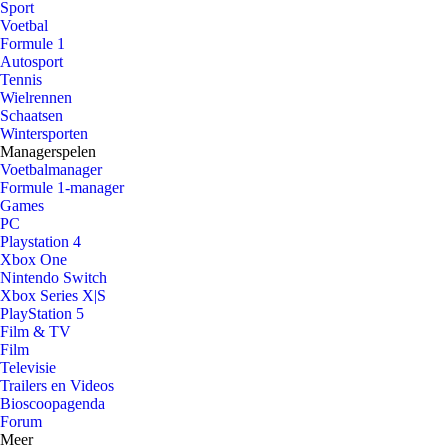
Sport
Voetbal
Formule 1
Autosport
Tennis
Wielrennen
Schaatsen
Wintersporten
Managerspelen
Voetbalmanager
Formule 1-manager
Games
PC
Playstation 4
Xbox One
Nintendo Switch
Xbox Series X|S
PlayStation 5
Film & TV
Film
Televisie
Trailers en Videos
Bioscoopagenda
Forum
Meer