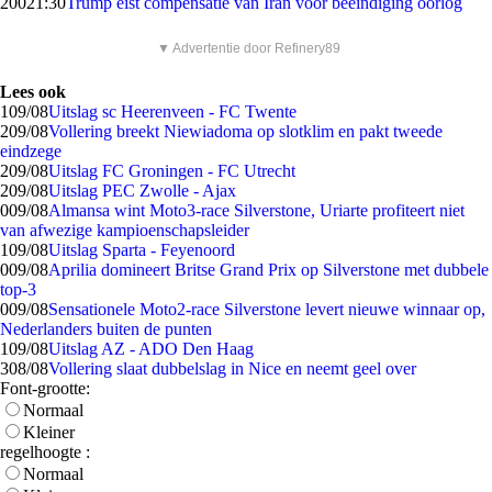
200
21:30
Trump eist compensatie van Iran voor beëindiging oorlog
▼ Advertentie door Refinery89
Lees ook
1
09/08
Uitslag sc Heerenveen - FC Twente
2
09/08
Vollering breekt Niewiadoma op slotklim en pakt tweede
eindzege
2
09/08
Uitslag FC Groningen - FC Utrecht
2
09/08
Uitslag PEC Zwolle - Ajax
0
09/08
Almansa wint Moto3-race Silverstone, Uriarte profiteert niet
van afwezige kampioenschapsleider
1
09/08
Uitslag Sparta - Feyenoord
0
09/08
Aprilia domineert Britse Grand Prix op Silverstone met dubbele
top-3
0
09/08
Sensationele Moto2-race Silverstone levert nieuwe winnaar op,
Nederlanders buiten de punten
1
09/08
Uitslag AZ - ADO Den Haag
3
08/08
Vollering slaat dubbelslag in Nice en neemt geel over
Font-grootte:
Normaal
Kleiner
regelhoogte :
Normaal