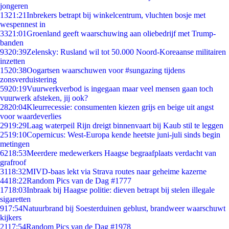
jongeren
13
21:21
Inbrekers betrapt bij winkelcentrum, vluchten bosje met
wespennest in
33
21:01
Groenland geeft waarschuwing aan oliebedrijf met Trump-
banden
93
20:39
Zelensky: Rusland wil tot 50.000 Noord-Koreaanse militairen
inzetten
15
20:38
Oogartsen waarschuwen voor #sungazing tijdens
zonsverduistering
59
20:19
Vuurwerkverbod is ingegaan maar veel mensen gaan toch
vuurwerk afsteken, jij ook?
28
20:04
Kleurrecessie: consumenten kiezen grijs en beige uit angst
voor waardeverlies
29
19:29
Laag waterpeil Rijn dreigt binnenvaart bij Kaub stil te leggen
25
19:10
Copernicus: West-Europa kende heetste juni-juli sinds begin
metingen
62
18:53
Meerdere medewerkers Haagse begraafplaats verdacht van
grafroof
31
18:32
MIVD-baas lekt via Strava routes naar geheime kazerne
44
18:22
Random Pics van de Dag #1777
17
18:03
Inbraak bij Haagse politie: dieven betrapt bij stelen illegale
sigaretten
9
17:54
Natuurbrand bij Soesterduinen geblust, brandweer waarschuwt
kijkers
21
17:54
Random Pics van de Dag #1978