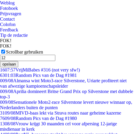
Weblog
Fotoboek
Prijsvragen
Contact
Colofon
Feedback
Tip de redactie
FOK!
FOK!
Scrollbar gebruiken
opslaan
16
07:57
VrijMiBabes #316 (not very sfw!)
63
01:03
Random Pics van de Dag #1981
0
09/08
Almansa wint Moto3-race Silverstone, Uriarte profiteert niet
van afwezige kampioenschapsleider
0
09/08
Aprilia domineert Britse Grand Prix op Silverstone met dubbele
top-3
0
09/08
Sensationele Moto2-race Silverstone levert nieuwe winnaar op,
Nederlanders buiten de punten
31
09/08
MIVD-baas lekt via Strava routes naar geheime kazerne
76
09/08
Random Pics van de Dag #1980
13
08/08
Vrouw krijgt 30 maanden cel voor afpersing 12-jarige
misdienaar in kerk