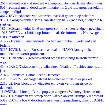
26
17:28
Pentagon eist snellere wapenproductie van defensiebedrijven
85
17:26
Israël meldt dood twee militairen in Zuid-Libanon, vergelding
aangekondigd
46
17:18
Vinted-foto's van vrouwen massaal gedeeld op seksfora
9
17:16
Google-topman Jeff Dean stapt op na 27 jaar, begint eigen AI-
start-up
18
16:36
Spanje volgt Italië met grenscontroles, tien reizigers geweigerd
19
16:26
FIFA ziet kritiek op Infantino als desinformatie, Noorwegen
eist zijn aftreden
4
16:22
Topman Kinahan-kartel na tien jaar Dubai uitgeleverd aan
Ierland
52
15:19
VS: kans op Russische aanval op NAVO-land groeit,
munitietekort wordt probleem
28
15:15
Nachtelijk gebiedsverbod brengt rust terug in Rotterdamse
wijk
4
14:35
XBOX platform krijgt zijn eigen "Platinum" achievements dit
jaar
2
14:28
Forensics: Crime Scene Detective
44
13:55
PostNL-bezorger steekt bewoner na ruzie over pakket
22
13:52
Hoge bloeddruk, diabetes en roken vergroten risico op
dementie
11
12:57
Mattel brengt Barbiepop van zangeres Whitney Houston uit
34
12:11
Netanyahu zet streep door Gaza-plan van Trumps Vredesraad
53
12:05
China boekt doorbraak in eigen chipmachines, druk op ASML
groeit