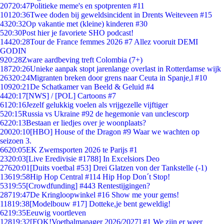
207
20:47
Politieke meme's en spotprenten #11
101
20:36
Twee doden bij geweldsincident in Drents Weiteveen #15
43
20:32
Op vakantie met (kleine) kinderen #30
5
20:30
Post hier je favoriete SHO podcast!
144
20:28
Tour de France femmes 2026 #7 Allez vooruit DEMI
GODIN
9
20:28
Zware aardbeving treft Colombia (7+)
187
20:26
Unieke aanpak stopt jarenlange overlast in Rotterdamse wijk
263
20:24
Migranten breken door grens naar Ceuta in Spanje,l #10
109
20:21
De Schatkamer van Beeld & Geluid #4
44
20:17
[NWS] / [POL] Cartoons #7
61
20:16
Jezelf gelukkig voelen als vrijgezelle vijftiger
5
20:15
Russia vs Ukraine #92 de hegemonie van unclescorp
62
20:13
Bestaan er liedjes over je woonplaats?
200
20:10
[HBO] House of the Dragon #9 Waar we wachten op
seizoen 3.
66
20:05
EK Zwemsporten 2026 te Parijs #1
23
20:03
[Live Eredivisie #1788] In Excelsiors Deo
276
20:01
[Duits voetbal #53] Drei Glatzen von der Tankstelle (-1)
136
19:58
Hip Hop Central #114 Hip Hop Don´t Stop!
53
19:55
[Crowdfunding] #443 Rentestijgingen?
287
19:47
De Kringloopwinkel #16 Show me your gems!
118
19:38
[Modelbouw #17] Dotteke,je bent geweldig!
62
19:35
Eeuwig voortleven
128
19:32
[FOK!Voetbalmanager 2026/2027] #1 We zijn er weer