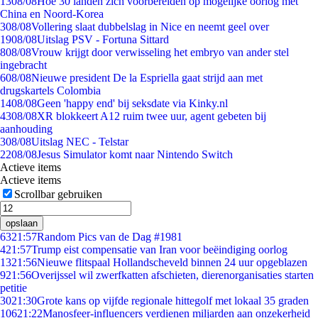
13
08/08
Hoe 30 landen zich voorbereiden op mogelijke oorlog met
China en Noord-Korea
3
08/08
Vollering slaat dubbelslag in Nice en neemt geel over
19
08/08
Uitslag PSV - Fortuna Sittard
8
08/08
Vrouw krijgt door verwisseling het embryo van ander stel
ingebracht
6
08/08
Nieuwe president De la Espriella gaat strijd aan met
drugskartels Colombia
14
08/08
Geen 'happy end' bij seksdate via Kinky.nl
43
08/08
XR blokkeert A12 ruim twee uur, agent gebeten bij
aanhouding
3
08/08
Uitslag NEC - Telstar
22
08/08
Jesus Simulator komt naar Nintendo Switch
Actieve items
Actieve items
Scrollbar gebruiken
opslaan
63
21:57
Random Pics van de Dag #1981
4
21:57
Trump eist compensatie van Iran voor beëindiging oorlog
13
21:56
Nieuwe flitspaal Hollandscheveld binnen 24 uur opgeblazen
9
21:56
Overijssel wil zwerfkatten afschieten, dierenorganisaties starten
petitie
30
21:30
Grote kans op vijfde regionale hittegolf met lokaal 35 graden
106
21:22
Manosfeer-influencers verdienen miljarden aan onzekerheid