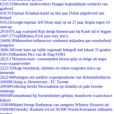
62
10:51
Meerdere medewerkers Haagse begraafplaats verdacht van
grafroof
4
10:35
Topman Kinahan-kartel na tien jaar Dubai uitgeleverd aan
Ierland
9
10:22
Google-topman Jeff Dean stapt op na 27 jaar, begint eigen AI-
start-up
29
10:07
Laag waterpeil Rijn dreigt binnenvaart bij Kaub stil te leggen
16
07:57
VrijMiBabes #316 (not very sfw!)
106
06:38
Manosfeer-influencers verdienen miljarden aan onzekerheid
jongeren
30
06:30
Grote kans op vijfde regionale hittegolf met lokaal 35 graden
63
01:03
Random Pics van de Dag #1981
28
23:17
Kleurrecessie: consumenten kiezen grijs en beige uit angst
voor waardeverlies
22
22:35
Hoge bloeddruk, diabetes en roken vergroten risico op
dementie
26
22:06
Pentagon eist snellere wapenproductie van defensiebedrijven
1
09/08
Uitslag sc Heerenveen - FC Twente
2
09/08
Vollering breekt Niewiadoma op slotklim en pakt tweede
eindzege
9
09/08
Natuurbrand bij Soesterduinen geblust, brandweer waarschuwt
kijkers
11
09/08
Mattel brengt Barbiepop van zangeres Whitney Houston uit
93
09/08
Zelensky: Rusland wil tot 50.000 Noord-Koreaanse militairen
inzetten