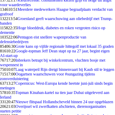
1375
23:17
Kleurrecessie: consumenten kiezen grijs en beige uit angst
voor waardeverlies
1346
10:51
Meerdere medewerkers Haagse begraafplaats verdacht van
grafroof
1322
13:54
Groenland geeft waarschuwing aan oliebedrijf met Trump-
banden
1158
22:35
Hoge bloeddruk, diabetes en roken vergroten risico op
dementie
1035
22:06
Pentagon eist snellere wapenproductie van
defensiebedrijven
854
06:30
Grote kans op vijfde regionale hittegolf met lokaal 35 graden
816
10:22
Google-topman Jeff Dean stapt op na 27 jaar, begint eigen
AI-start-up
767
17:20
Inbrekers betrapt bij winkelcentrum, vluchten bosje met
wespennest in
750
10:07
Laag waterpeil Rijn dreigt binnenvaart bij Kaub stil te leggen
715
17:00
Oogartsen waarschuwen voor #sungazing tijdens
zonsverduistering
637
13:27
Copernicus: West-Europa kende heetste juni-juli sinds begin
metingen
578
10:35
Topman Kinahan-kartel na tien jaar Dubai uitgeleverd aan
Ierland
331
20:47
Nieuwe flitspaal Hollandscheveld binnen 24 uur opgeblazen
206
21:03
Overijssel wil zwerfkatten afschieten, dierenorganisaties
starten petitie