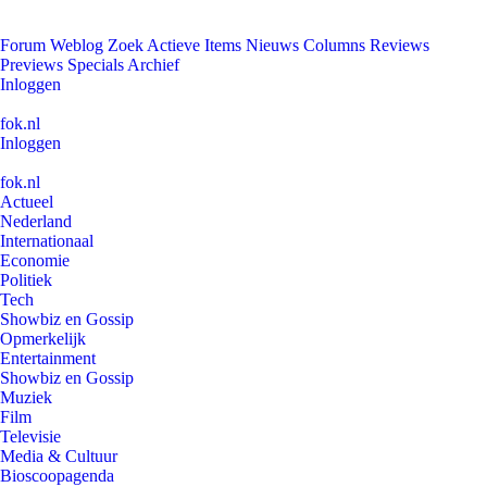
Forum
Weblog
Zoek
Actieve Items
Nieuws
Columns
Reviews
Previews
Specials
Archief
Inloggen
fok.nl
Inloggen
fok.nl
Actueel
Nederland
Internationaal
Economie
Politiek
Tech
Showbiz en Gossip
Opmerkelijk
Entertainment
Showbiz en Gossip
Muziek
Film
Televisie
Media & Cultuur
Bioscoopagenda