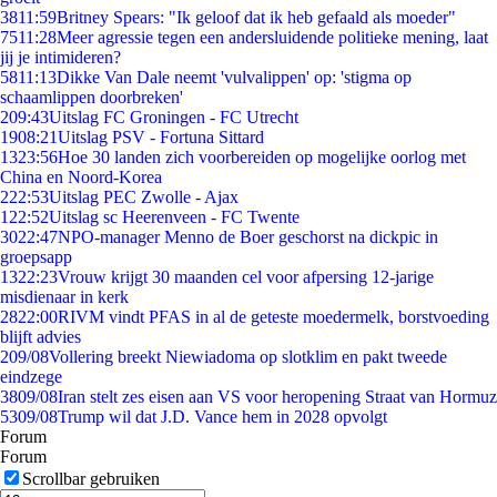
38
11:59
Britney Spears: "Ik geloof dat ik heb gefaald als moeder"
75
11:28
Meer agressie tegen een andersluidende politieke mening, laat
jij je intimideren?
58
11:13
Dikke Van Dale neemt 'vulvalippen' op: 'stigma op
schaamlippen doorbreken'
2
09:43
Uitslag FC Groningen - FC Utrecht
19
08:21
Uitslag PSV - Fortuna Sittard
13
23:56
Hoe 30 landen zich voorbereiden op mogelijke oorlog met
China en Noord-Korea
2
22:53
Uitslag PEC Zwolle - Ajax
1
22:52
Uitslag sc Heerenveen - FC Twente
30
22:47
NPO-manager Menno de Boer geschorst na dickpic in
groepsapp
13
22:23
Vrouw krijgt 30 maanden cel voor afpersing 12-jarige
misdienaar in kerk
28
22:00
RIVM vindt PFAS in al de geteste moedermelk, borstvoeding
blijft advies
2
09/08
Vollering breekt Niewiadoma op slotklim en pakt tweede
eindzege
38
09/08
Iran stelt zes eisen aan VS voor heropening Straat van Hormuz
53
09/08
Trump wil dat J.D. Vance hem in 2028 opvolgt
Forum
Forum
Scrollbar gebruiken