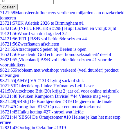
opslaan
71
21:58
Manosfeer-influencers verdienen miljarden aan onzekerheid
jongeren
237
21:57
EK Atletiek 2026 te Birmingham #1
124
21:56
[INFLUENCERS #298] Hup! Lachen en vrolijk zijn!
191
21:56
Woord van de dag, deel 32
241
21:56
[RTL] B&B vol liefde 6de seizoen #4
167
21:56
Zwerfkatten afschieten
24
21:56
Attractiepark Spelen bij Beelen is open
165
21:56
Hoe denkt God echt over homo-seksualiteit? deel 4
268
21:55
[Videoland] B&B vol liefde 6de seizoen #1 voor de
vooruitkijkers
98
21:55
Probleem met webshop: verkeerd (veel duurder) product
ontvangen
98
21:55
[AMV] VS #1313 Lying sack of shit.
10
21:53
Dialectiek op Links: Hofman vs Left Laser
4
21:50
Autochtone Brit (20) krijgt 2 jaar cel voor online misbruik
201
21:48
[Keuken Kampioen Divisie] #44 Vitesse mag weg
88
21:48
[SBS6] De Bondgenoten #319 De gieren in de finale
57
21:47
Oorlog Iran #137 Op naar een mooie toekomst
167
21:45
Haiku ketting #27 - strooi wat liefde
197
21:44
[SBS6] De Oranjezomer #10 Helene je kan het niet stop
ermee
128
21:43
Oorlog in Oekraïne #1319