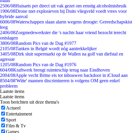
maan
25
06/08
Huisarts per direct uit vak gezet om ernstig alcoholmisbruik
19
06/08
Drone met explosieven bij Duits vliegveld voedt vrees voor
hybride aanval
60
06/08
Waterschappen slaan alarm wegens droogte: Gereedschapskist
leeg
24
06/08
Zorgmedewerkster die 's nachts haar vriend bezocht terecht
ontslagen
38
06/08
Random Pics van de Dag #1977
21
05/08
Tanken in België wordt nóg aantrekkelijker
34
05/08
Dirk sluit supermarkt op de Wallen na golf van diefstal en
agressie
12
05/08
Random Pics van de Dag #1976
6
04/08
Kraftwerk brengt ruimteschip terug naar Eindhoven
20
04/08
Apple vecht Britse eis tot inbouwen backdoor in iCloud aan
85
04/08
'Witte' mannen discrimineren is volgens OM geen enkel
probleem
Laatste items
Laatste items
Toon berichten uit deze thema's
Actueel
Entertainment
Sport
Film & Tv
Games