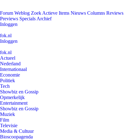
Forum
Weblog
Zoek
Actieve Items
Nieuws
Columns
Reviews
Previews
Specials
Archief
Inloggen
fok.nl
Inloggen
fok.nl
Actueel
Nederland
Internationaal
Economie
Politiek
Tech
Showbiz en Gossip
Opmerkelijk
Entertainment
Showbiz en Gossip
Muziek
Film
Televisie
Media & Cultuur
Bioscoopagenda