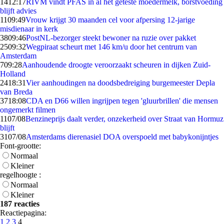
14
12:17
RIVM vindt PFAS in al het geteste moedermelk, borstvoeding
blijft advies
11
09:49
Vrouw krijgt 30 maanden cel voor afpersing 12-jarige
misdienaar in kerk
38
09:46
PostNL-bezorger steekt bewoner na ruzie over pakket
25
09:32
Wegpiraat scheurt met 146 km/u door het centrum van
Amsterdam
7
09:28
Aanhoudende droogte veroorzaakt scheuren in dijken Zuid-
Holland
24
18:31
Vier aanhoudingen na doodsbedreiging burgemeester Depla
van Breda
37
18:08
CDA en D66 willen ingrijpen tegen 'gluurbrillen' die mensen
ongemerkt filmen
11
07/08
Benzineprijs daalt verder, onzekerheid over Straat van Hormuz
blijft
31
07/08
Amsterdams dierenasiel DOA overspoeld met babykonijntjes
Font-grootte:
Normaal
Kleiner
regelhoogte :
Normaal
Kleiner
187 reacties
Reactiepagina:
1
2
3
4