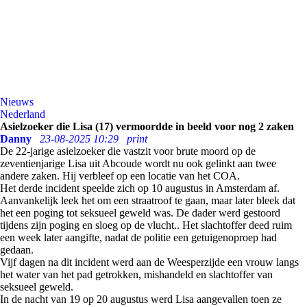
Nieuws
Nederland
Asielzoeker die Lisa (17) vermoordde in beeld voor nog 2 zaken
Danny
23-08-2025 10:29
print
De 22-jarige asielzoeker die vastzit voor brute moord op de
zeventienjarige Lisa uit Abcoude wordt nu ook gelinkt aan twee
andere zaken. Hij verbleef op een locatie van het COA.
Het derde incident speelde zich op 10 augustus in Amsterdam af.
Aanvankelijk leek het om een straatroof te gaan, maar later bleek dat
het een poging tot seksueel geweld was. De dader werd gestoord
tijdens zijn poging en sloeg op de vlucht.. Het slachtoffer deed ruim
een week later aangifte, nadat de politie een getuigenoproep had
gedaan.
Vijf dagen na dit incident werd aan de Weesperzijde een vrouw langs
het water van het pad getrokken, mishandeld en slachtoffer van
seksueel geweld.
In de nacht van 19 op 20 augustus werd Lisa aangevallen toen ze