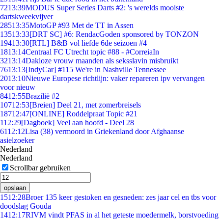
72
13:39
MODUS Super Series Darts #2: 's werelds mooiste
dartskweekvijver
285
13:35
MotoGP #93 Met de TT in Assen
135
13:33
[DRT SC] #6: RendacGoden sponsored by TONZON
194
13:30
[RTL] B&B vol liefde 6de seizoen #4
18
13:14
Centraal FC Utrecht topic #88 - #CorreiaIn
32
13:14
Dakloze vrouw maanden als seksslavin misbruikt
76
13:13
[IndyCar] #115 We're in Nashville Tennessee
20
13:10
Nieuwe Europese richtlijn: vaker repareren ipv vervangen
voor nieuw
84
12:55
Brazilië #2
107
12:53
[Breien] Deel 21, met zomerbreisels
187
12:47
[ONLINE] Roddelpraat Topic #21
1
12:29
[Dagboek] Veel aan hoofd - Deel 28
61
12:12
Lisa (38) vermoord in Griekenland door Afghaanse
asielzoeker
Nederland
Nederland
Scrollbar gebruiken
opslaan
15
12:28
Broer 135 keer gestoken en gesneden: zes jaar cel en tbs voor
doodslag Gouda
14
12:17
RIVM vindt PFAS in al het geteste moedermelk, borstvoeding