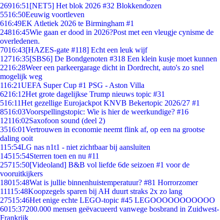
269
16:51
[NET5] Het blok 2026 #32 Blokkendozen
55
16:50
Eeuwig voortleven
6
16:49
EK Atletiek 2026 te Birmingham #1
248
16:45
Wie gaan er dood in 2026?Post met een vleugje cynisme de
overledenen.
70
16:43
[HAZES-gate #118] Echt een leuk wijf
127
16:35
[SBS6] De Bondgenoten #318 Een klein kusje moet kunnen
22
16:28
Weer een parkeergarage dicht in Dordrecht, auto's zo snel
mogelijk weg
1
16:21
UEFA Super Cup #1 PSG - Aston Villa
62
16:12
Het grote dagelijkse Trump nieuws topic #31
5
16:11
Het gezellige Eurojackpot KNVB Bekertopic 2026/27 #1
85
16:03
Voorspellingstopic: Wie is hier de weerkundige? #16
121
16:02
Saxofoon sound (deel 2)
35
16:01
Vertrouwen in economie neemt flink af, op een na grootse
daling ooit
1
15:54
LG nas n1t1 - niet zichtbaar bij aansluiten
145
15:54
Sterren toen en nu #11
257
15:50
[Videoland] B&B vol liefde 6de seizoen #1 voor de
vooruitkijkers
180
15:48
Wat is jullie binnenhuistemperatuur? #81 Horrorzomer
111
15:48
Koopzegels sparen bij AH duurt straks 2x zo lang
275
15:46
Het enige echte LEGO-topic #45 LEGOOOOOOOOOOO
60
15:37
200.000 mensen geëvacueerd vanwege bosbrand in Zuidwest-
Frankrijk