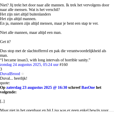
Niet? Jij trekt het door naar alle mannen. Ik trek het vervolgens door
naar alle mensen. Wat is het verschil?
Het zijn niet altijd buitenlanders
Het zijn altijd mannen.
En ja, mannen zijn altijd mensen, maar je bent een stap te ver.
Niet alle mannen, maar altijd een man.
Get it?
Dus stop met de slachtofferrol en pak die verantwoordelijkheid als
man.
“I became insan3, with long intervals of horrible sanity.”
zondag 24 augustus 2025, 05:24 uur
#160
3
DuvalBrood
Duval... heerlijk!
quote:
Op
zaterdag 23 augustus 2025 @ 16:30
schreef
BasOne
het
volgende:
[..]
Maar niet in het openbaar en bij Lisa was er geen enkel bewijs voor