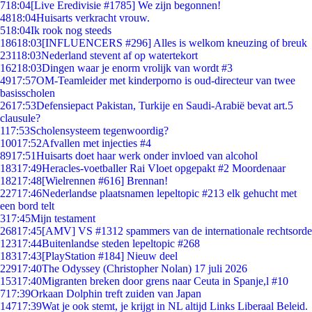
7
18:04
[Live Eredivisie #1785] We zijn begonnen!
48
18:04
Huisarts verkracht vrouw.
5
18:04
Ik rook nog steeds
186
18:03
[INFLUENCERS #296] Alles is welkom kneuzing of breuk
231
18:03
Nederland stevent af op watertekort
162
18:03
Dingen waar je enorm vrolijk van wordt #3
49
17:57
OM-Teamleider met kinderporno is oud-directeur van twee
basisscholen
26
17:53
Defensiepact Pakistan, Turkije en Saudi-Arabië bevat art.5
clausule?
1
17:53
Scholensysteem tegenwoordig?
100
17:52
Afvallen met injecties #4
89
17:51
Huisarts doet haar werk onder invloed van alcohol
183
17:49
Heracles-voetballer Rai Vloet opgepakt #2 Moordenaar
182
17:48
[Wielrennen #616] Brennan!
227
17:46
Nederlandse plaatsnamen lepeltopic #213 elk gehucht met
een bord telt
3
17:45
Mijn testament
268
17:45
[AMV] VS #1312 spammers van de internationale rechtsorde
123
17:44
Buitenlandse steden lepeltopic #268
183
17:43
[PlayStation #184] Nieuw deel
229
17:40
The Odyssey (Christopher Nolan) 17 juli 2026
153
17:40
Migranten breken door grens naar Ceuta in Spanje,l #10
7
17:39
Orkaan Dolphin treft zuiden van Japan
147
17:39
Wat je ook stemt, je krijgt in NL altijd Links Liberaal Beleid.