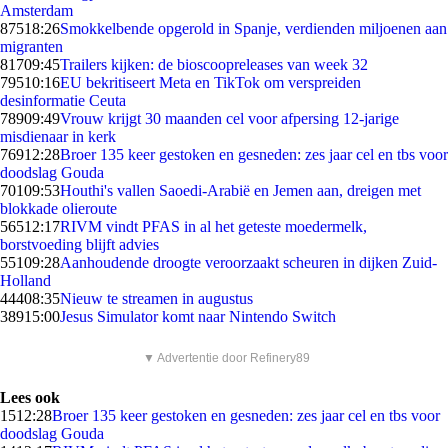
Amsterdam
875
18:26
Smokkelbende opgerold in Spanje, verdienden miljoenen aan
migranten
817
09:45
Trailers kijken: de bioscoopreleases van week 32
795
10:16
EU bekritiseert Meta en TikTok om verspreiden
desinformatie Ceuta
789
09:49
Vrouw krijgt 30 maanden cel voor afpersing 12-jarige
misdienaar in kerk
769
12:28
Broer 135 keer gestoken en gesneden: zes jaar cel en tbs voor
doodslag Gouda
701
09:53
Houthi's vallen Saoedi-Arabië en Jemen aan, dreigen met
blokkade olieroute
565
12:17
RIVM vindt PFAS in al het geteste moedermelk,
borstvoeding blijft advies
551
09:28
Aanhoudende droogte veroorzaakt scheuren in dijken Zuid-
Holland
444
08:35
Nieuw te streamen in augustus
389
15:00
Jesus Simulator komt naar Nintendo Switch
▼ Advertentie door Refinery89
Lees ook
15
12:28
Broer 135 keer gestoken en gesneden: zes jaar cel en tbs voor
doodslag Gouda