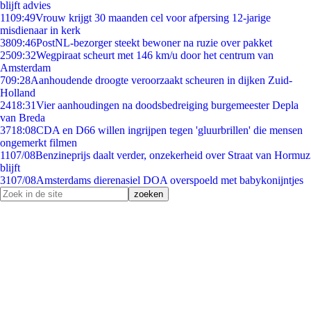
blijft advies
11
09:49
Vrouw krijgt 30 maanden cel voor afpersing 12-jarige
misdienaar in kerk
38
09:46
PostNL-bezorger steekt bewoner na ruzie over pakket
25
09:32
Wegpiraat scheurt met 146 km/u door het centrum van
Amsterdam
7
09:28
Aanhoudende droogte veroorzaakt scheuren in dijken Zuid-
Holland
24
18:31
Vier aanhoudingen na doodsbedreiging burgemeester Depla
van Breda
37
18:08
CDA en D66 willen ingrijpen tegen 'gluurbrillen' die mensen
ongemerkt filmen
11
07/08
Benzineprijs daalt verder, onzekerheid over Straat van Hormuz
blijft
31
07/08
Amsterdams dierenasiel DOA overspoeld met babykonijntjes