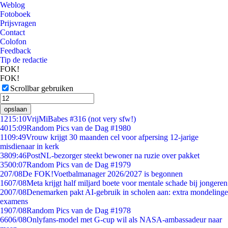
Weblog
Fotoboek
Prijsvragen
Contact
Colofon
Feedback
Tip de redactie
FOK!
FOK!
Scrollbar gebruiken
opslaan
12
15:10
VrijMiBabes #316 (not very sfw!)
40
15:09
Random Pics van de Dag #1980
11
09:49
Vrouw krijgt 30 maanden cel voor afpersing 12-jarige
misdienaar in kerk
38
09:46
PostNL-bezorger steekt bewoner na ruzie over pakket
35
00:07
Random Pics van de Dag #1979
2
07/08
De FOK!Voetbalmanager 2026/2027 is begonnen
16
07/08
Meta krijgt half miljard boete voor mentale schade bij jongeren
20
07/08
Denemarken pakt AI-gebruik in scholen aan: extra mondelinge
examens
19
07/08
Random Pics van de Dag #1978
66
06/08
Onlyfans-model met G-cup wil als NASA-ambassadeur naar