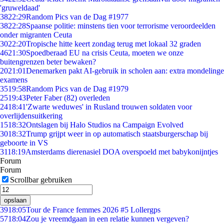
'gruweldaad'
38
22:29
Random Pics van de Dag #1977
38
22:28
Spaanse politie: minstens tien voor terrorisme veroordeelden
onder migranten Ceuta
30
22:20
Tropische hitte keert zondag terug met lokaal 32 graden
46
21:30
Spoedberaad EU na crisis Ceuta, moeten we onze
buitengrenzen beter bewaken?
20
21:01
Denemarken pakt AI-gebruik in scholen aan: extra mondelinge
examens
35
19:58
Random Pics van de Dag #1979
25
19:43
Peter Faber (82) overleden
24
18:41
'Zwarte weduwes' in Rusland trouwen soldaten voor
overlijdensuitkering
15
18:32
Ontslagen bij Halo Studios na Campaign Evolved
30
18:32
Trump grijpt weer in op automatisch staatsburgerschap bij
geboorte in VS
31
18:19
Amsterdams dierenasiel DOA overspoeld met babykonijntjes
Forum
Forum
Scrollbar gebruiken
opslaan
39
18:05
Tour de France femmes 2026 #5 Lollergps
57
18:04
Zou je vreemdgaan in een relatie kunnen vergeven?