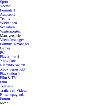
Sport
Voetbal
Formule 1
Autosport
Tennis
Wielrennen
Schaatsen
Wintersporten
Managerspelen
Voetbalmanager
Formule 1-manager
Games
PC
Playstation 4
Xbox One
Nintendo Switch
Xbox Series X|S
PlayStation 5
Film & TV
Film
Televisie
Trailers en Videos
Bioscoopagenda
Forum
Meer