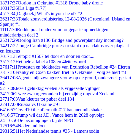
187
17:37
Oorlog in Oekraïne #1318 Drone baby drone
103
17:36
[La Liga #177]
45
17:34
[Dagboek] What's in your head? #2
262
17:33
Totale zonsverduistering 12-08-2026 (Groenland, IJsland en
Spanje) #1
111
17:30
Roddelpraat onder vuur: ongepaste opmerkingen
minderjarigen deel 2
252
17:29
Oorlog Iran #136 Bridge and powerplant day incoming?
142
17:22
Jonge Cambridge professor stapt op na claims over plagiaat
en leugens
70
17:13
Teltopic #1567 tel door en door en door....
35
17:12
Het hele alfabet #108 en 4letterwoord
276
17:11
Protesten en blokkades van Extinction Rebellion #24 Eieren
78
17:10
Franky en Coen bakken friet in Oekraïne - Volg ze hier! #3
264
17:08
Agent smijt zwangere vrouw op de grond, onderzoek gestart
#2
52
17:08
Jezelf gelukkig voelen als vrijgezelle vijftiger
24
17:06
Twee zwaargewonden bij eenzijdig ongeval Zeeland.
277
17:03
Van kleuter tot puber deel 184
224
17:00
Russia vs Ukraine #91
64
16:57
Covid19 the aftermath #17 bananenmilkshake
74
16:57
Trump wil dat J.D. Vance hem in 2028 opvolgt
241
16:56
De bezuinigingen bij de NPO
125
16:54
Nederland toen
293
16:51
Het Nederlandse tennis #35 - Lamensgodin