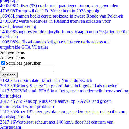
groepsapp
40
06/08
Duitser (93) crasht met quad tegen boom, vier gewonden
47
06/08
Trump wil dat J.D. Vance hem in 2028 opvolgt
1
06/08
Lemmen boekt eerste profzege in zware Ronde van Polen-rit
24
06/08
'Zwarte weduwes' in Rusland trouwen soldaten voor
overlijdensuitkering
14
06/08
Zangeres en Idols-jurylid Jerney Kaagman op 79-jarige leeftijd
overleden
10
06/08
Netflix-abonnees krijgen exclusieve early access tot
uitgebreide GTA VI trailer
Actieve items
Actieve items
Scrollbar gebruiken
opslaan
7
18:03
Jesus Simulator komt naar Nintendo Switch
20
17:59
Britney Spears: "Ik geloof dat ik heb gefaald als moeder"
14
17:57
RIVM vindt PFAS in al het geteste moedermelk, borstvoeding
blijft advies
36
17:45
VS: kans op Russische aanval op NAVO-land groeit,
munitietekort wordt probleem
15
17:35
Broer 135 keer gestoken en gesneden: zes jaar cel en tbs voor
doodslag Gouda
25
17:16
Wegpiraat scheurt met 146 km/u door het centrum van
Amsterdam