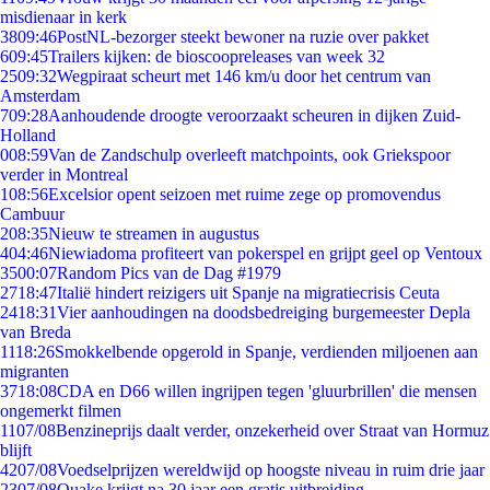
misdienaar in kerk
38
09:46
PostNL-bezorger steekt bewoner na ruzie over pakket
6
09:45
Trailers kijken: de bioscoopreleases van week 32
25
09:32
Wegpiraat scheurt met 146 km/u door het centrum van
Amsterdam
7
09:28
Aanhoudende droogte veroorzaakt scheuren in dijken Zuid-
Holland
0
08:59
Van de Zandschulp overleeft matchpoints, ook Griekspoor
verder in Montreal
1
08:56
Excelsior opent seizoen met ruime zege op promovendus
Cambuur
2
08:35
Nieuw te streamen in augustus
4
04:46
Niewiadoma profiteert van pokerspel en grijpt geel op Ventoux
35
00:07
Random Pics van de Dag #1979
27
18:47
Italië hindert reizigers uit Spanje na migratiecrisis Ceuta
24
18:31
Vier aanhoudingen na doodsbedreiging burgemeester Depla
van Breda
11
18:26
Smokkelbende opgerold in Spanje, verdienden miljoenen aan
migranten
37
18:08
CDA en D66 willen ingrijpen tegen 'gluurbrillen' die mensen
ongemerkt filmen
11
07/08
Benzineprijs daalt verder, onzekerheid over Straat van Hormuz
blijft
42
07/08
Voedselprijzen wereldwijd op hoogste niveau in ruim drie jaar
23
07/08
Quake krijgt na 30 jaar een gratis uitbreiding