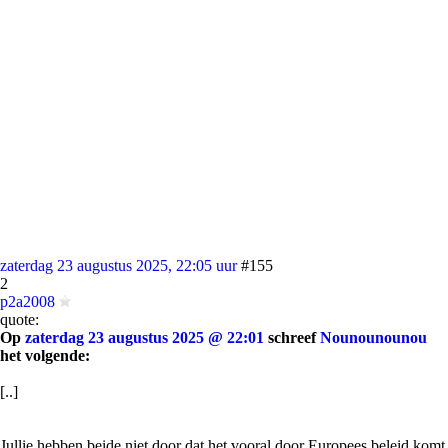
zaterdag 23 augustus 2025, 22:05 uur
#155
2
p2a2008
quote:
Op
zaterdag 23 augustus 2025 @ 22:01
schreef
Nounounounou
het volgende:
[..]
Jullie hebben beide niet door dat het vooral door Europees beleid komt