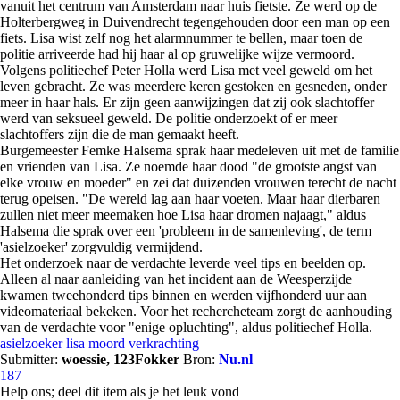
vanuit het centrum van Amsterdam naar huis fietste. Ze werd op de
Holterbergweg in Duivendrecht tegengehouden door een man op een
fiets. Lisa wist zelf nog het alarmnummer te bellen, maar toen de
politie arriveerde had hij haar al op gruwelijke wijze vermoord.
Volgens politiechef Peter Holla werd Lisa met veel geweld om het
leven gebracht. Ze was meerdere keren gestoken en gesneden, onder
meer in haar hals. Er zijn geen aanwijzingen dat zij ook slachtoffer
werd van seksueel geweld. De politie onderzoekt of er meer
slachtoffers zijn die de man gemaakt heeft.
Burgemeester Femke Halsema sprak haar medeleven uit met de familie
en vrienden van Lisa. Ze noemde haar dood "de grootste angst van
elke vrouw en moeder" en zei dat duizenden vrouwen terecht de nacht
terug opeisen. "De wereld lag aan haar voeten. Maar haar dierbaren
zullen niet meer meemaken hoe Lisa haar dromen najaagt," aldus
Halsema die sprak over een 'probleem in de samenleving', de term
'asielzoeker' zorgvuldig vermijdend.
Het onderzoek naar de verdachte leverde veel tips en beelden op.
Alleen al naar aanleiding van het incident aan de Weesperzijde
kwamen tweehonderd tips binnen en werden vijfhonderd uur aan
videomateriaal bekeken. Voor het rechercheteam zorgt de aanhouding
van de verdachte voor "enige opluchting", aldus politiechef Holla.
asielzoeker
lisa
moord
verkrachting
Submitter:
woessie, 123Fokker
Bron:
Nu.nl
187
Help ons; deel dit item als je het leuk vond