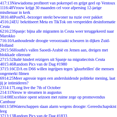
4
17:13
Niewiadoma profiteert van pokerspel en grijpt geel op Ventoux
11
16:48
Vrouw krijgt 30 maanden cel voor afpersing 12-jarige
misdienaar in kerk
38
16:48
PostNL-bezorger steekt bewoner na ruzie over pakket
45
16:24
EU bekritiseert Meta en TikTok om verspreiden desinformatie
Ceuta
62
16:23
Spanje: bijna alle migranten in Ceuta weer teruggekeerd naar
Marokko
7
16:10
Aanhoudende droogte veroorzaakt scheuren in dijken Zuid-
Holland
29
15:56
Houthi's vallen Saoedi-Arabië en Jemen aan, dreigen met
blokkade olieroute
27
15:52
Italië hindert reizigers uit Spanje na migratiecrisis Ceuta
40
15:46
Random Pics van de Dag #1980
37
15:16
CDA en D66 willen ingrijpen tegen 'gluurbrillen' die mensen
ongemerkt filmen
69
14:25
Meer agressie tegen een andersluidende politieke mening, laat
jij je intimideren?
23
14:17
Long live the 7th of October
2
14:11
Nieuw te streamen in augustus
1
14:08
Excelsior opent seizoen met ruime zege op promovendus
Cambuur
60
13:58
Waterschappen slaan alarm wegens droogte: Gereedschapskist
leeg
37
13:13
Random Pics van de Dag #1833