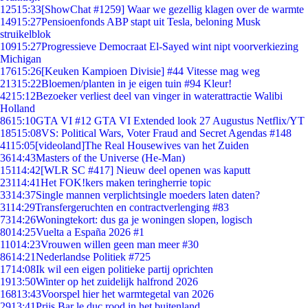
125
15:33
[ShowChat #1259] Waar we gezellig klagen over de warmte
149
15:27
Pensioenfonds ABP stapt uit Tesla, beloning Musk
struikelblok
109
15:27
Progressieve Democraat El-Sayed wint nipt voorverkiezing
Michigan
176
15:26
[Keuken Kampioen Divisie] #44 Vitesse mag weg
213
15:22
Bloemen/planten in je eigen tuin #94 Kleur!
42
15:12
Bezoeker verliest deel van vinger in waterattractie Walibi
Holland
86
15:10
GTA VI #12 GTA VI Extended look 27 Augustus Netflix/YT
185
15:08
VS: Political Wars, Voter Fraud and Secret Agendas #148
41
15:05
[videoland]The Real Housewives van het Zuiden
36
14:43
Masters of the Universe (He-Man)
151
14:42
[WLR SC #417] Nieuw deel openen was kaputt
231
14:41
Het FOK!kers maken teringherrie topic
33
14:37
Single mannen verplichtsingle moeders laten daten?
31
14:29
Transfergeruchten en contractverlenging #83
73
14:26
Woningtekort: dus ga je woningen slopen, logisch
80
14:25
Vuelta a España 2026 #1
110
14:23
Vrouwen willen geen man meer #30
86
14:21
Nederlandse Politiek #725
17
14:08
Ik wil een eigen politieke partij oprichten
19
13:50
Winter op het zuidelijk halfrond 2026
168
13:43
Voorspel hier het warmtegetal van 2026
29
13:41
Prijs Bar le duc rood in het buitenland