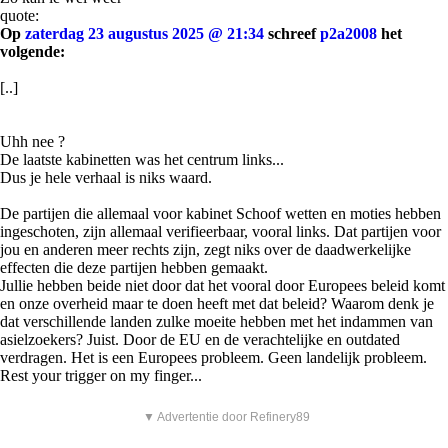
quote:
Op
zaterdag 23 augustus 2025 @ 21:34
schreef
p2a2008
het
volgende:
[..]
Uhh nee ?
De laatste kabinetten was het centrum links...
Dus je hele verhaal is niks waard.
De partijen die allemaal voor kabinet Schoof wetten en moties hebben
ingeschoten, zijn allemaal verifieerbaar, vooral links. Dat partijen voor
jou en anderen meer rechts zijn, zegt niks over de daadwerkelijke
effecten die deze partijen hebben gemaakt.
Jullie hebben beide niet door dat het vooral door Europees beleid komt
en onze overheid maar te doen heeft met dat beleid? Waarom denk je
dat verschillende landen zulke moeite hebben met het indammen van
asielzoekers? Juist. Door de EU en de verachtelijke en outdated
verdragen. Het is een Europees probleem. Geen landelijk probleem.
Rest your trigger on my finger...
▼ Advertentie door Refinery89