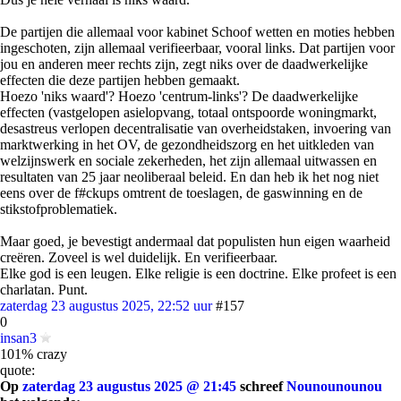
De partijen die allemaal voor kabinet Schoof wetten en moties hebben
ingeschoten, zijn allemaal verifieerbaar, vooral links. Dat partijen voor
jou en anderen meer rechts zijn, zegt niks over de daadwerkelijke
effecten die deze partijen hebben gemaakt.
Hoezo 'niks waard'? Hoezo 'centrum-links'? De daadwerkelijke
effecten (vastgelopen asielopvang, totaal ontspoorde woningmarkt,
desastreus verlopen decentralisatie van overheidstaken, invoering van
marktwerking in het OV, de gezondheidszorg en het uitkleden van
welzijnswerk en sociale zekerheden, het zijn allemaal uitwassen en
resultaten van 25 jaar neoliberaal beleid. En dan heb ik het nog niet
eens over de f#ckups omtrent de toeslagen, de gaswinning en de
stikstofproblematiek.
Maar goed, je bevestigt andermaal dat populisten hun eigen waarheid
creëren. Zoveel is wel duidelijk. En verifieerbaar.
Elke god is een leugen. Elke religie is een doctrine. Elke profeet is een
charlatan. Punt.
zaterdag 23 augustus 2025, 22:52 uur
#157
0
insan3
101% crazy
quote:
Op
zaterdag 23 augustus 2025 @ 21:45
schreef
Nounounounou