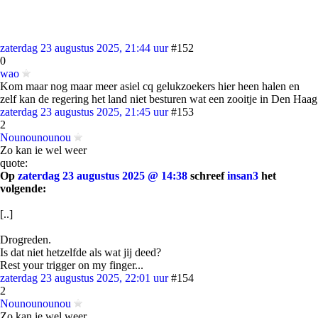
zaterdag 23 augustus 2025, 21:44 uur
#152
0
wao
Kom maar nog maar meer asiel cq gelukzoekers hier heen halen en
zelf kan de regering het land niet besturen wat een zooitje in Den Haag
zaterdag 23 augustus 2025, 21:45 uur
#153
2
Nounounounou
Zo kan ie wel weer
quote:
Op
zaterdag 23 augustus 2025 @ 14:38
schreef
insan3
het
volgende:
[..]
Drogreden.
Is dat niet hetzelfde als wat jij deed?
Rest your trigger on my finger...
zaterdag 23 augustus 2025, 22:01 uur
#154
2
Nounounounou
Zo kan ie wel weer