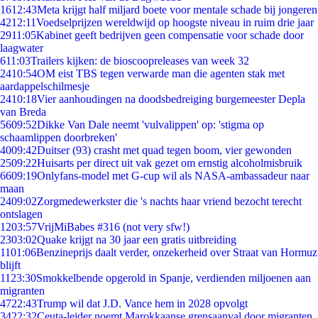
16
12:43
Meta krijgt half miljard boete voor mentale schade bij jongeren
42
12:11
Voedselprijzen wereldwijd op hoogste niveau in ruim drie jaar
29
11:05
Kabinet geeft bedrijven geen compensatie voor schade door
laagwater
6
11:03
Trailers kijken: de bioscoopreleases van week 32
24
10:54
OM eist TBS tegen verwarde man die agenten stak met
aardappelschilmesje
24
10:18
Vier aanhoudingen na doodsbedreiging burgemeester Depla
van Breda
56
09:52
Dikke Van Dale neemt 'vulvalippen' op: 'stigma op
schaamlippen doorbreken'
40
09:42
Duitser (93) crasht met quad tegen boom, vier gewonden
25
09:22
Huisarts per direct uit vak gezet om ernstig alcoholmisbruik
66
09:19
Onlyfans-model met G-cup wil als NASA-ambassadeur naar
maan
24
09:02
Zorgmedewerkster die 's nachts haar vriend bezocht terecht
ontslagen
12
03:57
VrijMiBabes #316 (not very sfw!)
23
03:02
Quake krijgt na 30 jaar een gratis uitbreiding
11
01:06
Benzineprijs daalt verder, onzekerheid over Straat van Hormuz
blijft
11
23:30
Smokkelbende opgerold in Spanje, verdienden miljoenen aan
migranten
47
22:43
Trump wil dat J.D. Vance hem in 2028 opvolgt
34
22:32
Ceuta-leider noemt Marokkaanse grensaanval door migranten