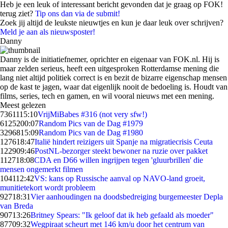
Heb je een leuk of interessant bericht gevonden dat je graag op FOK!
terug ziet?
Tip ons dan via de submit!
Zoek jij altijd de leukste nieuwtjes en kun je daar leuk over schrijven?
Meld je aan als nieuwsposter!
Danny
Danny is de initiatiefnemer, oprichter en eigenaar van FOK.nl. Hij is
maar zelden serieus, heeft een uitgesproken Rotterdamse mening die
lang niet altijd politiek correct is en bezit de bizarre eigenschap mensen
op de kast te jagen, waar dat eigenlijk nooit de bedoeling is. Houdt van
films, series, tech en gamen, en wil vooral nieuws met een mening.
Meest gelezen
73611
15:10
VrijMiBabes #316 (not very sfw!)
61252
00:07
Random Pics van de Dag #1979
32968
15:09
Random Pics van de Dag #1980
1276
18:47
Italië hindert reizigers uit Spanje na migratiecrisis Ceuta
1229
09:46
PostNL-bezorger steekt bewoner na ruzie over pakket
1127
18:08
CDA en D66 willen ingrijpen tegen 'gluurbrillen' die
mensen ongemerkt filmen
1041
12:42
VS: kans op Russische aanval op NAVO-land groeit,
munitietekort wordt probleem
927
18:31
Vier aanhoudingen na doodsbedreiging burgemeester Depla
van Breda
907
13:26
Britney Spears: "Ik geloof dat ik heb gefaald als moeder"
877
09:32
Wegpiraat scheurt met 146 km/u door het centrum van