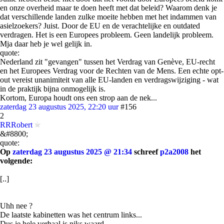
en onze overheid maar te doen heeft met dat beleid? Waarom denk je
dat verschillende landen zulke moeite hebben met het indammen van
asielzoekers? Juist. Door de EU en de verachtelijke en outdated
verdragen. Het is een Europees probleem. Geen landelijk probleem.
Mja daar heb je wel gelijk in.
quote:
Nederland zit "gevangen" tussen het Verdrag van Genève, EU-recht
en het Europees Verdrag voor de Rechten van de Mens. Een echte opt-
out vereist unanimiteit van alle EU-landen en verdragswijziging - wat
in de praktijk bijna onmogelijk is.
Kortom, Europa houdt ons een strop aan de nek...
zaterdag 23 augustus 2025, 22:20 uur
#156
2
RRRobert
&#8800;
quote:
Op
zaterdag 23 augustus 2025 @ 21:34
schreef
p2a2008
het
volgende:
[..]
Uhh nee ?
De laatste kabinetten was het centrum links...
Dus je hele verhaal is niks waard.