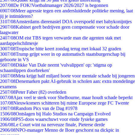
2
07/08
De FOK!Voetbalmanager 2026/2027 is begonnen
69
07/08
Meer agressie tegen een andersluidende politieke mening, laat
jij je intimideren?
31
07/08
Amsterdams dierenasiel DOA overspoeld met babykonijntjes
29
07/08
Kabinet geeft bedrijven geen compensatie voor schade door
laagwater
24
07/08
OM eist TBS tegen verwarde man die agenten stak met
aardappelschilmesje
30
07/08
Tropische hitte keert zondag terug met lokaal 32 graden
30
07/08
Trump grijpt weer in op automatisch staatsburgerschap bij
geboorte in VS
56
07/08
Dikke Van Dale neemt 'vulvalippen' op: 'stigma op
schaamlippen doorbreken'
16
07/08
Meta krijgt half miljard boete voor mentale schade bij jongeren
20
07/08
Denemarken pakt AI-gebruik in scholen aan: extra mondelinge
examens
25
07/08
Peter Faber (82) overleden
0
07/08
Ajax veel te sterk voor Shelbourne, maar houdt schade beperkt
1
07/08
Nieuwkomers schitteren bij ruime Europese zege FC Twente
19
07/08
Random Pics van de Dag #1978
15
06/08
Ontslagen bij Halo Studios na Campaign Evolved
19
06/08
PS5-doos waarschuwt voor einde fysieke games
2
06/08
Le Court wint na nerveuze finale, Pieterse derde
29
06/08
NPO-manager Menno de Boer geschorst na dickpic in