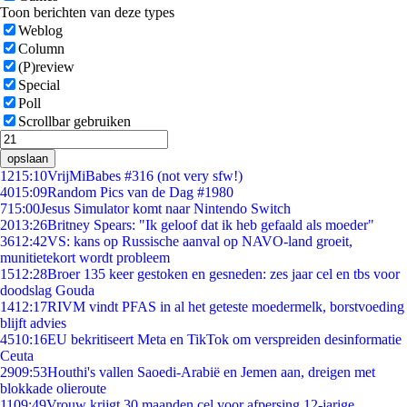
Toon berichten van deze types
Weblog
Column
(P)review
Special
Poll
Scrollbar gebruiken
opslaan
12
15:10
VrijMiBabes #316 (not very sfw!)
40
15:09
Random Pics van de Dag #1980
7
15:00
Jesus Simulator komt naar Nintendo Switch
20
13:26
Britney Spears: "Ik geloof dat ik heb gefaald als moeder"
36
12:42
VS: kans op Russische aanval op NAVO-land groeit,
munitietekort wordt probleem
15
12:28
Broer 135 keer gestoken en gesneden: zes jaar cel en tbs voor
doodslag Gouda
14
12:17
RIVM vindt PFAS in al het geteste moedermelk, borstvoeding
blijft advies
45
10:16
EU bekritiseert Meta en TikTok om verspreiden desinformatie
Ceuta
29
09:53
Houthi's vallen Saoedi-Arabië en Jemen aan, dreigen met
blokkade olieroute
11
09:49
Vrouw krijgt 30 maanden cel voor afpersing 12-jarige