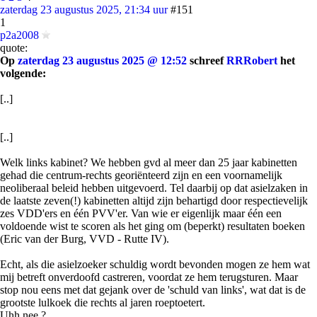
zaterdag 23 augustus 2025, 21:34 uur
#151
1
p2a2008
quote:
Op
zaterdag 23 augustus 2025 @ 12:52
schreef
RRRobert
het
volgende:
[..]
[..]
Welk links kabinet? We hebben gvd al meer dan 25 jaar kabinetten
gehad die centrum-rechts georiënteerd zijn en een voornamelijk
neoliberaal beleid hebben uitgevoerd. Tel daarbij op dat asielzaken in
de laatste zeven(!) kabinetten altijd zijn behartigd door respectievelijk
zes VDD'ers en één PVV'er. Van wie er eigenlijk maar één een
voldoende wist te scoren als het ging om (beperkt) resultaten boeken
(Eric van der Burg, VVD - Rutte IV).
Echt, als die asielzoeker schuldig wordt bevonden mogen ze hem wat
mij betreft onverdoofd castreren, voordat ze hem terugsturen. Maar
stop nou eens met dat gejank over de 'schuld van links', wat dat is de
grootste lulkoek die rechts al jaren roeptoetert.
Uhh nee ?