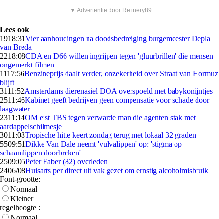
▼ Advertentie door Refinery89
Lees ook
19
18:31
Vier aanhoudingen na doodsbedreiging burgemeester Depla
van Breda
22
18:08
CDA en D66 willen ingrijpen tegen 'gluurbrillen' die mensen
ongemerkt filmen
11
17:56
Benzineprijs daalt verder, onzekerheid over Straat van Hormuz
blijft
31
11:52
Amsterdams dierenasiel DOA overspoeld met babykonijntjes
25
11:46
Kabinet geeft bedrijven geen compensatie voor schade door
laagwater
23
11:14
OM eist TBS tegen verwarde man die agenten stak met
aardappelschilmesje
30
11:08
Tropische hitte keert zondag terug met lokaal 32 graden
55
09:51
Dikke Van Dale neemt 'vulvalippen' op: 'stigma op
schaamlippen doorbreken'
25
09:05
Peter Faber (82) overleden
24
06/08
Huisarts per direct uit vak gezet om ernstig alcoholmisbruik
Font-grootte:
Normaal
Kleiner
regelhoogte :
Normaal