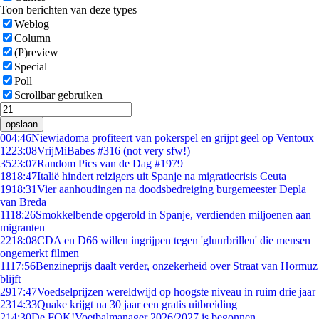
Toon berichten van deze types
Weblog
Column
(P)review
Special
Poll
Scrollbar gebruiken
opslaan
0
04:46
Niewiadoma profiteert van pokerspel en grijpt geel op Ventoux
12
23:08
VrijMiBabes #316 (not very sfw!)
35
23:07
Random Pics van de Dag #1979
18
18:47
Italië hindert reizigers uit Spanje na migratiecrisis Ceuta
19
18:31
Vier aanhoudingen na doodsbedreiging burgemeester Depla
van Breda
11
18:26
Smokkelbende opgerold in Spanje, verdienden miljoenen aan
migranten
22
18:08
CDA en D66 willen ingrijpen tegen 'gluurbrillen' die mensen
ongemerkt filmen
11
17:56
Benzineprijs daalt verder, onzekerheid over Straat van Hormuz
blijft
29
17:47
Voedselprijzen wereldwijd op hoogste niveau in ruim drie jaar
23
14:33
Quake krijgt na 30 jaar een gratis uitbreiding
2
14:30
De FOK!Voetbalmanager 2026/2027 is begonnen