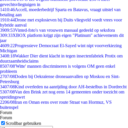
gevechtsvliegtuigen in
14
10:46
Accell, moederbedrijf Sparta en Batavus, vraagt uitstel van
betaling aan
19
10:44
Drone met explosieven bij Duits vliegveld voedt vrees voor
hybride aanval
39
09:53
Vinted-foto's van vrouwen massaal gedeeld op seksfora
3
09:33
XBOX platform krijgt zijn eigen "Platinum" achievements dit
jaar
46
09:22
Progressieve Democraat El-Sayed wint nipt voorverkiezing
Michigan
34
08:18
Wakker Dier dient klacht in tegen insectenfabriek Protix om
duurzaamheidsclaims
85
07/08
'Witte' mannen discrimineren is volgens OM geen enkel
probleem
27
07/08
Doden bij Oekraïense droneaanvallen op Moskou en Sint-
Petersburg
34
07/08
Kind overleden na aanrijding door AH-bestelbus in Dordrecht
53
07/08
Van den Brink zet nog eens 14 gemeenten onder toezicht om
spreidingswet
22
06/08
Iran en Oman eens over route Straat van Hormuz, VS
buitenspel
Forum
Forum
Scrollbar gebruiken