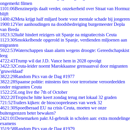
ongemerkt filmen
11
01:06
Benzineprijs daalt verder, onzekerheid over Straat van Hormuz
blijft
14
00:42
Meta krijgt half miljard boete voor mentale schade bij jongeren
19
00:12
Vier aanhoudingen na doodsbedreiging burgemeester Depla
van Breda
18
23:32
Italië hindert reizigers uit Spanje na migratiecrisis Ceuta
11
23:30
Smokkelbende opgerold in Spanje, verdienden miljoenen aan
migranten
59
22:53
Waterschappen slaan alarm wegens droogte: Gereedschapskist
leeg
47
22:43
Trump wil dat J.D. Vance hem in 2028 opvolgt
34
22:32
Ceuta-leider noemt Marokkaanse grensaanval door migranten
'gruweldaad'
38
22:29
Random Pics van de Dag #1977
38
22:28
Spaanse politie: minstens tien voor terrorisme veroordeelden
onder migranten Ceuta
15
22:25
Long live the 7th of October
30
22:20
Tropische hitte keert zondag terug met lokaal 32 graden
7
21:52
Trailers kijken: de bioscoopreleases van week 32
46
21:30
Spoedberaad EU na crisis Ceuta, moeten we onze
buitengrenzen beter bewaken?
24
21:01
Denemarken pakt AI-gebruik in scholen aan: extra mondelinge
examens
35
19:58
Random Pics van de Dag #1979