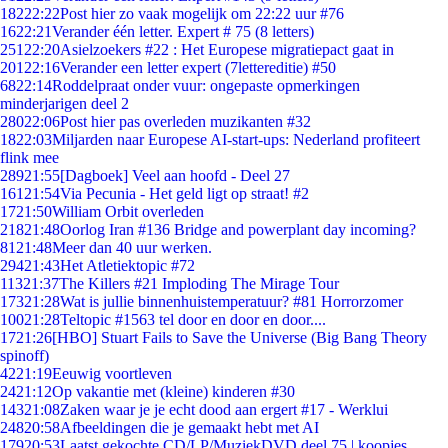
182
22:22
Post hier zo vaak mogelijk om 22:22 uur #76
16
22:21
Verander één letter. Expert # 75 (8 letters)
251
22:20
Asielzoekers #22 : Het Europese migratiepact gaat in
201
22:16
Verander een letter expert (7lettereditie) #50
68
22:14
Roddelpraat onder vuur: ongepaste opmerkingen
minderjarigen deel 2
280
22:06
Post hier pas overleden muzikanten #32
18
22:03
Miljarden naar Europese AI-start-ups: Nederland profiteert
flink mee
289
21:55
[Dagboek] Veel aan hoofd - Deel 27
161
21:54
Via Pecunia - Het geld ligt op straat! #2
17
21:50
William Orbit overleden
218
21:48
Oorlog Iran #136 Bridge and powerplant day incoming?
81
21:48
Meer dan 40 uur werken.
294
21:43
Het Atletiektopic #72
113
21:37
The Killers #21 Imploding The Mirage Tour
173
21:28
Wat is jullie binnenhuistemperatuur? #81 Horrorzomer
100
21:28
Teltopic #1563 tel door en door en door....
17
21:26
[HBO] Stuart Fails to Save the Universe (Big Bang Theory
spinoff)
42
21:19
Eeuwig voortleven
24
21:12
Op vakantie met (kleine) kinderen #30
143
21:08
Zaken waar je je echt dood aan ergert #17 - Werklui
248
20:58
Afbeeldingen die je gemaakt hebt met AI
179
20:53
Laatst gekochte CD/LP/MuziekDVD deel 75 | koopjes