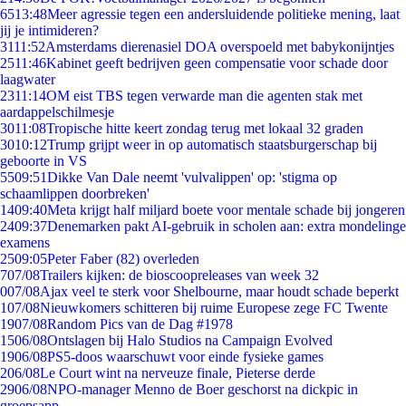
65
13:48
Meer agressie tegen een andersluidende politieke mening, laat
jij je intimideren?
31
11:52
Amsterdams dierenasiel DOA overspoeld met babykonijntjes
25
11:46
Kabinet geeft bedrijven geen compensatie voor schade door
laagwater
23
11:14
OM eist TBS tegen verwarde man die agenten stak met
aardappelschilmesje
30
11:08
Tropische hitte keert zondag terug met lokaal 32 graden
30
10:12
Trump grijpt weer in op automatisch staatsburgerschap bij
geboorte in VS
55
09:51
Dikke Van Dale neemt 'vulvalippen' op: 'stigma op
schaamlippen doorbreken'
14
09:40
Meta krijgt half miljard boete voor mentale schade bij jongeren
24
09:37
Denemarken pakt AI-gebruik in scholen aan: extra mondelinge
examens
25
09:05
Peter Faber (82) overleden
7
07/08
Trailers kijken: de bioscoopreleases van week 32
0
07/08
Ajax veel te sterk voor Shelbourne, maar houdt schade beperkt
1
07/08
Nieuwkomers schitteren bij ruime Europese zege FC Twente
19
07/08
Random Pics van de Dag #1978
15
06/08
Ontslagen bij Halo Studios na Campaign Evolved
19
06/08
PS5-doos waarschuwt voor einde fysieke games
2
06/08
Le Court wint na nerveuze finale, Pieterse derde
29
06/08
NPO-manager Menno de Boer geschorst na dickpic in
groepsapp