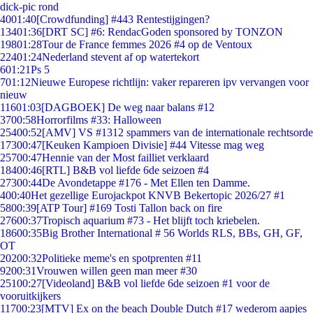
dick-pic rond
40
01:40
[Crowdfunding] #443 Rentestijgingen?
134
01:36
[DRT SC] #6: RendacGoden sponsored by TONZON
198
01:28
Tour de France femmes 2026 #4 op de Ventoux
224
01:24
Nederland stevent af op watertekort
6
01:21
Ps 5
7
01:12
Nieuwe Europese richtlijn: vaker repareren ipv vervangen voor
nieuw
116
01:03
[DAGBOEK] De weg naar balans #12
37
00:58
Horrorfilms #33: Halloween
254
00:52
[AMV] VS #1312 spammers van de internationale rechtsorde
173
00:47
[Keuken Kampioen Divisie] #44 Vitesse mag weg
257
00:47
Hennie van der Most failliet verklaard
184
00:46
[RTL] B&B vol liefde 6de seizoen #4
273
00:44
De Avondetappe #176 - Met Ellen ten Damme.
4
00:40
Het gezellige Eurojackpot KNVB Bekertopic 2026/27 #1
58
00:39
[ATP Tour] #169 Tosti Tallon back on fire
276
00:37
Tropisch aquarium #73 - Het blijft toch kriebelen.
186
00:35
Big Brother International # 56 Worlds RLS, BBs, GH, GF,
OT
202
00:32
Politieke meme's en spotprenten #11
92
00:31
Vrouwen willen geen man meer #30
251
00:27
[Videoland] B&B vol liefde 6de seizoen #1 voor de
vooruitkijkers
117
00:23
[MTV] Ex on the beach Double Dutch #17 wederom aapjes