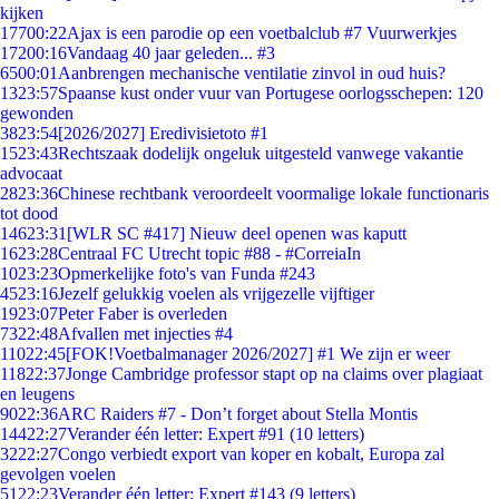
kijken
177
00:22
Ajax is een parodie op een voetbalclub #7 Vuurwerkjes
172
00:16
Vandaag 40 jaar geleden... #3
65
00:01
Aanbrengen mechanische ventilatie zinvol in oud huis?
13
23:57
Spaanse kust onder vuur van Portugese oorlogsschepen: 120
gewonden
38
23:54
[2026/2027] Eredivisietoto #1
15
23:43
Rechtszaak dodelijk ongeluk uitgesteld vanwege vakantie
advocaat
28
23:36
Chinese rechtbank veroordeelt voormalige lokale functionaris
tot dood
146
23:31
[WLR SC #417] Nieuw deel openen was kaputt
16
23:28
Centraal FC Utrecht topic #88 - #CorreiaIn
10
23:23
Opmerkelijke foto's van Funda #243
45
23:16
Jezelf gelukkig voelen als vrijgezelle vijftiger
19
23:07
Peter Faber is overleden
73
22:48
Afvallen met injecties #4
110
22:45
[FOK!Voetbalmanager 2026/2027] #1 We zijn er weer
118
22:37
Jonge Cambridge professor stapt op na claims over plagiaat
en leugens
90
22:36
ARC Raiders #7 - Don’t forget about Stella Montis
144
22:27
Verander één letter: Expert #91 (10 letters)
32
22:27
Congo verbiedt export van koper en kobalt, Europa zal
gevolgen voelen
51
22:23
Verander één letter: Expert #143 (9 letters)