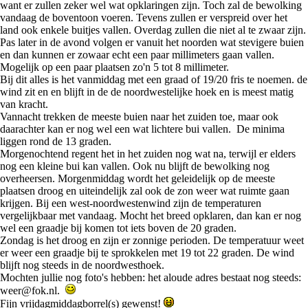
want er zullen zeker wel wat opklaringen zijn. Toch zal de bewolking
vandaag de boventoon voeren. Tevens zullen er verspreid over het
land ook enkele buitjes vallen. Overdag zullen die niet al te zwaar zijn.
Pas later in de avond volgen er vanuit het noorden wat stevigere buien
en dan kunnen er zowaar echt een paar millimeters gaan vallen.
Mogelijk op een paar plaatsen zo'n 5 tot 8 millimeter.
Bij dit alles is het vanmiddag met een graad of 19/20 fris te noemen. de
wind zit en en blijft in de de noordwestelijke hoek en is meest matig
van kracht.
Vannacht trekken de meeste buien naar het zuiden toe, maar ook
daarachter kan er nog wel een wat lichtere bui vallen. De minima
liggen rond de 13 graden.
Morgenochtend regent het in het zuiden nog wat na, terwijl er elders
nog een kleine bui kan vallen. Ook nu blijft de bewolking nog
overheersen. Morgenmiddag wordt het geleidelijk op de meeste
plaatsen droog en uiteindelijk zal ook de zon weer wat ruimte gaan
krijgen. Bij een west-noordwestenwind zijn de temperaturen
vergelijkbaar met vandaag. Mocht het breed opklaren, dan kan er nog
wel een graadje bij komen tot iets boven de 20 graden.
Zondag is het droog en zijn er zonnige perioden. De temperatuur weet
er weer een graadje bij te sprokkelen met 19 tot 22 graden. De wind
blijft nog steeds in de noordwesthoek.
Mochten jullie nog foto's hebben: het aloude adres bestaat nog steeds:
weer@fok.nl.
Fijn vrijdagmiddagborrel(s) gewenst!