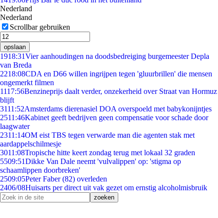
Nederland
Nederland
Scrollbar gebruiken
opslaan
19
18:31
Vier aanhoudingen na doodsbedreiging burgemeester Depla
van Breda
22
18:08
CDA en D66 willen ingrijpen tegen 'gluurbrillen' die mensen
ongemerkt filmen
11
17:56
Benzineprijs daalt verder, onzekerheid over Straat van Hormuz
blijft
31
11:52
Amsterdams dierenasiel DOA overspoeld met babykonijntjes
25
11:46
Kabinet geeft bedrijven geen compensatie voor schade door
laagwater
23
11:14
OM eist TBS tegen verwarde man die agenten stak met
aardappelschilmesje
30
11:08
Tropische hitte keert zondag terug met lokaal 32 graden
55
09:51
Dikke Van Dale neemt 'vulvalippen' op: 'stigma op
schaamlippen doorbreken'
25
09:05
Peter Faber (82) overleden
24
06/08
Huisarts per direct uit vak gezet om ernstig alcoholmisbruik