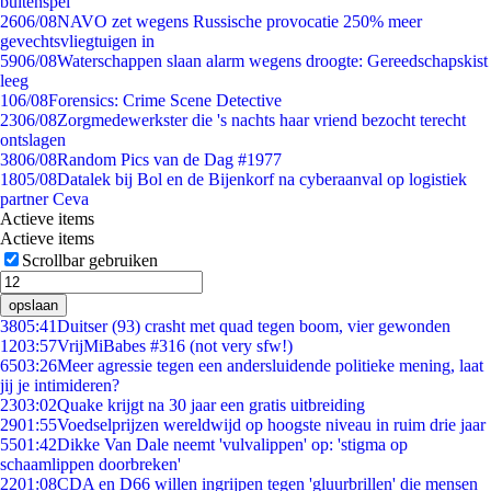
buitenspel
26
06/08
NAVO zet wegens Russische provocatie 250% meer
gevechtsvliegtuigen in
59
06/08
Waterschappen slaan alarm wegens droogte: Gereedschapskist
leeg
1
06/08
Forensics: Crime Scene Detective
23
06/08
Zorgmedewerkster die 's nachts haar vriend bezocht terecht
ontslagen
38
06/08
Random Pics van de Dag #1977
18
05/08
Datalek bij Bol en de Bijenkorf na cyberaanval op logistiek
partner Ceva
Actieve items
Actieve items
Scrollbar gebruiken
opslaan
38
05:41
Duitser (93) crasht met quad tegen boom, vier gewonden
12
03:57
VrijMiBabes #316 (not very sfw!)
65
03:26
Meer agressie tegen een andersluidende politieke mening, laat
jij je intimideren?
23
03:02
Quake krijgt na 30 jaar een gratis uitbreiding
29
01:55
Voedselprijzen wereldwijd op hoogste niveau in ruim drie jaar
55
01:42
Dikke Van Dale neemt 'vulvalippen' op: 'stigma op
schaamlippen doorbreken'
22
01:08
CDA en D66 willen ingrijpen tegen 'gluurbrillen' die mensen