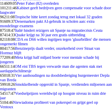
1146
09:05
Peter Faber (82) overleden
1012
11:46
Kabinet geeft bedrijven geen compensatie voor schade door
laagwater
962
11:08
Tropische hitte keert zondag terug met lokaal 32 graden
916
09:37
Denemarken pakt AI-gebruik in scholen aan: extra
mondelinge examens
875
18:47
Italië hindert reizigers uit Spanje na migratiecrisis Ceuta
874
14:33
Quake krijgt na 30 jaar een gratis uitbreiding
821
18:08
CDA en D66 willen ingrijpen tegen 'gluurbrillen' die mensen
ongemerkt filmen
804
17:56
Benzineprijs daalt verder, onzekerheid over Straat van
Hormuz blijft
772
09:40
Meta krijgt half miljard boete voor mentale schade bij
jongeren
665
11:14
OM eist TBS tegen verwarde man die agenten stak met
aardappelschilmesje
650
18:31
Vier aanhoudingen na doodsbedreiging burgemeester Depla
van Breda
599
18:26
Smokkelbende opgerold in Spanje, verdienden miljoenen aan
migranten
545
17:47
Voedselprijzen wereldwijd op hoogste niveau in ruim drie
jaar
51
04:46
Niewiadoma profiteert van pokerspel en grijpt geel op
Ventoux