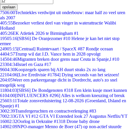
opslaan
75
06:00
Techniekles verdwijnt uit onderbouw: maar half zo veel uren
als 2007
4
05:55
Bezoeker verliest deel van vinger in waterattractie Walibi
Holland
4
05:26
EK Atletiek 2026 te Birmingham #1
195
05:16
[SBS6] De Oranjezomer #10 Helene je kan het niet stop
ermee
249
05:15
[Centraal] Ruimtevaart / SpaceX #87 Rondje oceaan
44
04:57
Trump wil dat J.D. Vance hem in 2028 opvolgt
145
04:46
Migranten breken door grens naar Ceuta in Spanje,l #10
233
04:34
Israel en Gaza #17
96
04:30
Koopzegels sparen bij AH duurt straks 2x zo lang
221
04:06
[Live Eredivisie #1784] Dying seconds van het seizoen!
2
04:05
Weer een parkeergarage dicht in Dordrecht, auto's zo snel
mogelijk weg
118
04:03
[SBS6] De Bondgenoten #318 Een klein kusje moet kunnen
61
04:00
[INFLUENCERS #296] Alles is welkom kneuzing of breuk
256
03:11
Totale zonsverduistering 12-08-2026 (Groenland, IJsland en
Spanje) #1
30
02:39
Transfergeruchten en contractverlenging #83
70
02:33
GTA VI #12 GTA VI Extended look 27 Augustus Netflix/YT
160
02:32
Oorlog in Oekraïne #1318 Drone baby drone
149
02:09
NPO-manager Menno de Boer (47) op non-actief stuurde