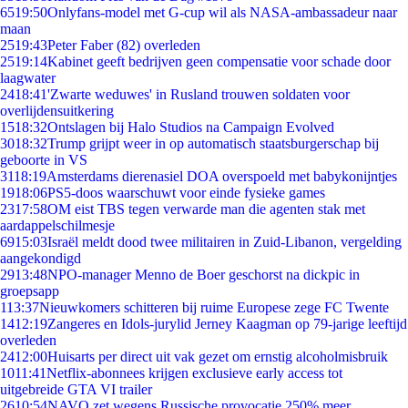
65
19:50
Onlyfans-model met G-cup wil als NASA-ambassadeur naar
maan
25
19:43
Peter Faber (82) overleden
25
19:14
Kabinet geeft bedrijven geen compensatie voor schade door
laagwater
24
18:41
'Zwarte weduwes' in Rusland trouwen soldaten voor
overlijdensuitkering
15
18:32
Ontslagen bij Halo Studios na Campaign Evolved
30
18:32
Trump grijpt weer in op automatisch staatsburgerschap bij
geboorte in VS
31
18:19
Amsterdams dierenasiel DOA overspoeld met babykonijntjes
19
18:06
PS5-doos waarschuwt voor einde fysieke games
23
17:58
OM eist TBS tegen verwarde man die agenten stak met
aardappelschilmesje
69
15:03
Israël meldt dood twee militairen in Zuid-Libanon, vergelding
aangekondigd
29
13:48
NPO-manager Menno de Boer geschorst na dickpic in
groepsapp
1
13:37
Nieuwkomers schitteren bij ruime Europese zege FC Twente
14
12:19
Zangeres en Idols-jurylid Jerney Kaagman op 79-jarige leeftijd
overleden
24
12:00
Huisarts per direct uit vak gezet om ernstig alcoholmisbruik
10
11:41
Netflix-abonnees krijgen exclusieve early access tot
uitgebreide GTA VI trailer
26
10:54
NAVO zet wegens Russische provocatie 250% meer