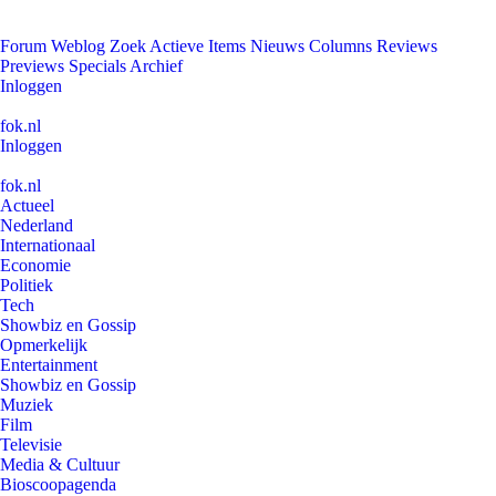
Forum
Weblog
Zoek
Actieve Items
Nieuws
Columns
Reviews
Previews
Specials
Archief
Inloggen
fok.nl
Inloggen
fok.nl
Actueel
Nederland
Internationaal
Economie
Politiek
Tech
Showbiz en Gossip
Opmerkelijk
Entertainment
Showbiz en Gossip
Muziek
Film
Televisie
Media & Cultuur
Bioscoopagenda