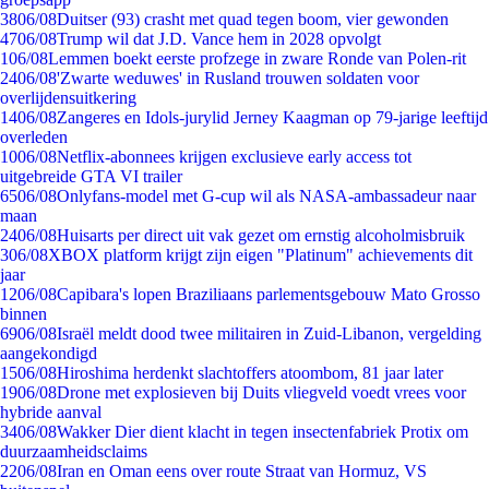
38
06/08
Duitser (93) crasht met quad tegen boom, vier gewonden
47
06/08
Trump wil dat J.D. Vance hem in 2028 opvolgt
1
06/08
Lemmen boekt eerste profzege in zware Ronde van Polen-rit
24
06/08
'Zwarte weduwes' in Rusland trouwen soldaten voor
overlijdensuitkering
14
06/08
Zangeres en Idols-jurylid Jerney Kaagman op 79-jarige leeftijd
overleden
10
06/08
Netflix-abonnees krijgen exclusieve early access tot
uitgebreide GTA VI trailer
65
06/08
Onlyfans-model met G-cup wil als NASA-ambassadeur naar
maan
24
06/08
Huisarts per direct uit vak gezet om ernstig alcoholmisbruik
3
06/08
XBOX platform krijgt zijn eigen "Platinum" achievements dit
jaar
12
06/08
Capibara's lopen Braziliaans parlementsgebouw Mato Grosso
binnen
69
06/08
Israël meldt dood twee militairen in Zuid-Libanon, vergelding
aangekondigd
15
06/08
Hiroshima herdenkt slachtoffers atoombom, 81 jaar later
19
06/08
Drone met explosieven bij Duits vliegveld voedt vrees voor
hybride aanval
34
06/08
Wakker Dier dient klacht in tegen insectenfabriek Protix om
duurzaamheidsclaims
22
06/08
Iran en Oman eens over route Straat van Hormuz, VS