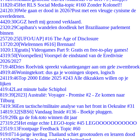
118
20:45
Het RLS Social Media-topic #160 Zonder Kolonel!!
241
20:39
Wie gaan er dood in 2026?Post met een vleugje cynisme de
overledenen.
44
20:30
GGZ heeft mij gezond verklaard.
23
20:29
Capibara's wandelen doodleuk het Braziliaanse parlement
binnen
257
20:25
[UFO/UAP] #16 The Age of Disclosure
137
20:20
[Wielrennen #616] Brennan!
10
20:13
[gratis] Videogames Part 9: Gratis en free-to-play games!
43
19:50
[Voorspellen] Voorspel de eindstand van de Eredivisie
2026/2027
7
19:48
Dries Roelvink spreekt vakantieganger aan om gele zwembroek
49
19:46
Woningtekort: dus ga je woningen slopen, logisch
241
19:46
Top 2000 Editie 2025 #243 Alle dikzakken willen op je
lijken
4
19:42
Last minute balie Schiphol
8
19:39
[2023] Australië: Voyager - Promise #2 - Ze komen naar
Tilburg
74
19:36
Een tactische/militaire analyse van het front in Oekraïne #31
148
19:32
[SBS6] Vandaag Inside #136 - Boekje pluggen.
5
19:29
Ik ga de fok-toto winnen dit jaar
273
19:25
Het enige echte LEGO-topic #45 LEGOOOOOOOOOOO
235
19:13
Frontpage Feedback Topic #60
9
19:07
14-jarige leerling Thailand schiet grootouders en leraren dood
14
19:06
Prijs Bar le duc rood in het buitenland