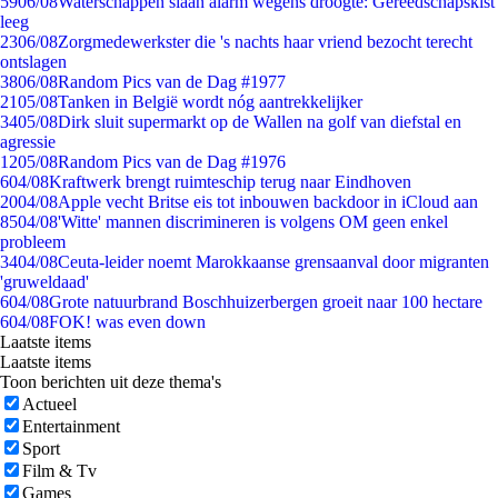
59
06/08
Waterschappen slaan alarm wegens droogte: Gereedschapskist
leeg
23
06/08
Zorgmedewerkster die 's nachts haar vriend bezocht terecht
ontslagen
38
06/08
Random Pics van de Dag #1977
21
05/08
Tanken in België wordt nóg aantrekkelijker
34
05/08
Dirk sluit supermarkt op de Wallen na golf van diefstal en
agressie
12
05/08
Random Pics van de Dag #1976
6
04/08
Kraftwerk brengt ruimteschip terug naar Eindhoven
20
04/08
Apple vecht Britse eis tot inbouwen backdoor in iCloud aan
85
04/08
'Witte' mannen discrimineren is volgens OM geen enkel
probleem
34
04/08
Ceuta-leider noemt Marokkaanse grensaanval door migranten
'gruweldaad'
6
04/08
Grote natuurbrand Boschhuizerbergen groeit naar 100 hectare
6
04/08
FOK! was even down
Laatste items
Laatste items
Toon berichten uit deze thema's
Actueel
Entertainment
Sport
Film & Tv
Games