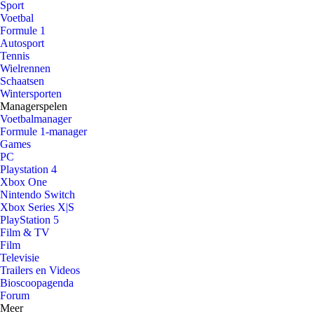
Sport
Voetbal
Formule 1
Autosport
Tennis
Wielrennen
Schaatsen
Wintersporten
Managerspelen
Voetbalmanager
Formule 1-manager
Games
PC
Playstation 4
Xbox One
Nintendo Switch
Xbox Series X|S
PlayStation 5
Film & TV
Film
Televisie
Trailers en Videos
Bioscoopagenda
Forum
Meer