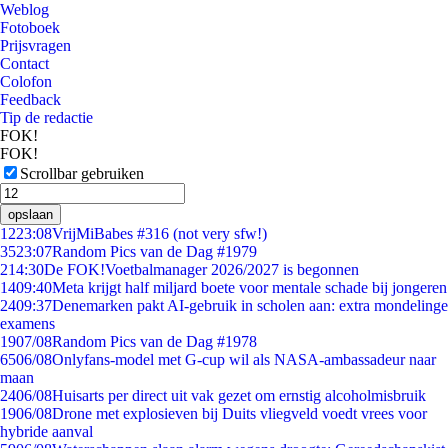
Weblog
Fotoboek
Prijsvragen
Contact
Colofon
Feedback
Tip de redactie
FOK!
FOK!
Scrollbar gebruiken
opslaan
12
23:08
VrijMiBabes #316 (not very sfw!)
35
23:07
Random Pics van de Dag #1979
2
14:30
De FOK!Voetbalmanager 2026/2027 is begonnen
14
09:40
Meta krijgt half miljard boete voor mentale schade bij jongeren
24
09:37
Denemarken pakt AI-gebruik in scholen aan: extra mondelinge
examens
19
07/08
Random Pics van de Dag #1978
65
06/08
Onlyfans-model met G-cup wil als NASA-ambassadeur naar
maan
24
06/08
Huisarts per direct uit vak gezet om ernstig alcoholmisbruik
19
06/08
Drone met explosieven bij Duits vliegveld voedt vrees voor
hybride aanval