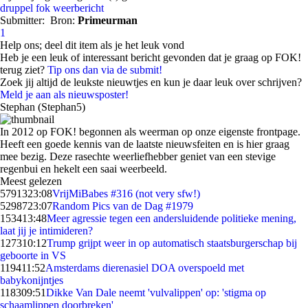
druppel
fok
weerbericht
Submitter:
Bron:
Primeurman
1
Help ons; deel dit item als je het leuk vond
Heb je een leuk of interessant bericht gevonden dat je graag op FOK!
terug ziet?
Tip ons dan via de submit!
Zoek jij altijd de leukste nieuwtjes en kun je daar leuk over schrijven?
Meld je aan als nieuwsposter!
Stephan (Stephan5)
In 2012 op FOK! begonnen als weerman op onze eigenste frontpage.
Heeft een goede kennis van de laatste nieuwsfeiten en is hier graag
mee bezig. Deze rasechte weerliefhebber geniet van een stevige
regenbui en hekelt een saai weerbeeld.
Meest gelezen
57913
23:08
VrijMiBabes #316 (not very sfw!)
52987
23:07
Random Pics van de Dag #1979
1534
13:48
Meer agressie tegen een andersluidende politieke mening,
laat jij je intimideren?
1273
10:12
Trump grijpt weer in op automatisch staatsburgerschap bij
geboorte in VS
1194
11:52
Amsterdams dierenasiel DOA overspoeld met
babykonijntjes
1183
09:51
Dikke Van Dale neemt 'vulvalippen' op: 'stigma op
schaamlippen doorbreken'