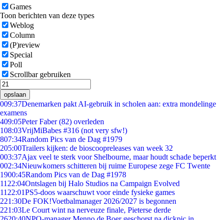
Games
Toon berichten van deze types
Weblog
Column
(P)review
Special
Poll
Scrollbar gebruiken
opslaan
0
09:37
Denemarken pakt AI-gebruik in scholen aan: extra mondelinge
examens
4
09:05
Peter Faber (82) overleden
1
08:03
VrijMiBabes #316 (not very sfw!)
8
07:34
Random Pics van de Dag #1979
2
05:00
Trailers kijken: de bioscoopreleases van week 32
0
03:37
Ajax veel te sterk voor Shelbourne, maar houdt schade beperkt
0
02:34
Nieuwkomers schitteren bij ruime Europese zege FC Twente
19
00:45
Random Pics van de Dag #1978
11
22:04
Ontslagen bij Halo Studios na Campaign Evolved
11
22:01
PS5-doos waarschuwt voor einde fysieke games
2
21:30
De FOK!Voetbalmanager 2026/2027 is begonnen
2
21:03
Le Court wint na nerveuze finale, Pieterse derde
26
20:40
NPO-manager Menno de Boer geschorst na dickpic in