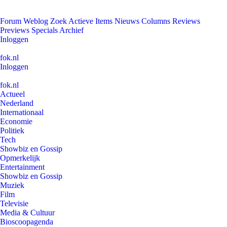
Forum
Weblog
Zoek
Actieve Items
Nieuws
Columns
Reviews
Previews
Specials
Archief
Inloggen
fok.nl
Inloggen
fok.nl
Actueel
Nederland
Internationaal
Economie
Politiek
Tech
Showbiz en Gossip
Opmerkelijk
Entertainment
Showbiz en Gossip
Muziek
Film
Televisie
Media & Cultuur
Bioscoopagenda