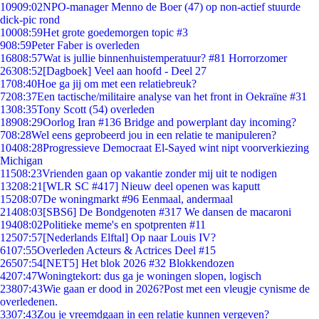
109
09:02
NPO-manager Menno de Boer (47) op non-actief stuurde
dick-pic rond
100
08:59
Het grote goedemorgen topic #3
9
08:59
Peter Faber is overleden
168
08:57
Wat is jullie binnenhuistemperatuur? #81 Horrorzomer
263
08:52
[Dagboek] Veel aan hoofd - Deel 27
17
08:40
Hoe ga jij om met een relatiebreuk?
72
08:37
Een tactische/militaire analyse van het front in Oekraïne #31
13
08:35
Tony Scott (54) overleden
189
08:29
Oorlog Iran #136 Bridge and powerplant day incoming?
7
08:28
Wel eens geprobeerd jou in een relatie te manipuleren?
104
08:28
Progressieve Democraat El-Sayed wint nipt voorverkiezing
Michigan
115
08:23
Vrienden gaan op vakantie zonder mij uit te nodigen
132
08:21
[WLR SC #417] Nieuw deel openen was kaputt
152
08:07
De woningmarkt #96 Eenmaal, andermaal
214
08:03
[SBS6] De Bondgenoten #317 We dansen de macaroni
194
08:02
Politieke meme's en spotprenten #11
125
07:57
[Nederlands Elftal] Op naar Louis IV?
61
07:55
Overleden Acteurs & Actrices Deel #15
265
07:54
[NET5] Het blok 2026 #32 Blokkendozen
42
07:47
Woningtekort: dus ga je woningen slopen, logisch
238
07:43
Wie gaan er dood in 2026?Post met een vleugje cynisme de
overledenen.
33
07:43
Zou je vreemdgaan in een relatie kunnen vergeven?