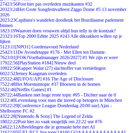
274
23:56
Post hier pas overleden muzikanten #32
203
23:24
Het Grote Songfestivalfeest Ziggo Dome #5 13 november
2026
20
23:23
Capibara's wandelen doodleuk het Braziliaanse parlement
binnen
18
23:19
Waarom doen vrouwen altijd hun telly in de kontzak?
233
23:16
Top 2000 Editie 2025 #243 Alle dikzakken willen op je
lijken
51
23:11
[NPO1] Goedenavond Nederland
254
23:11
De Avondetappe #176 - Met Ellen ten Damme.
76
23:01
[FOK!Voetbalmanager 2026/2027] #1 We zijn er weer
179
22:56
[PlayStation #184] Nieuw deel
109
22:56
Kapper Walat (27) slachtoffer van vernielingen
60
22:52
Jerney Kaagman overleden
255
22:48
[UFO/UAP] #16 The Age of Disclosure
75
22:48
Het Moestuintopic #37 Bloesem in de bomen
55
22:46
[Netflix Games] #1
267
22:44
Banken met hoge rente topic #95 - Dichter naar de 0
11
22:40
Levenslang voor man die inreed op betogers in München
195
22:29
[Conference League Donderdag 20:00 uur] Ajax -
Shelbourne FC #2
43
22:28
[Nintendo & Sony] The Legend of Zelda
180
22:22
Post hier zo vaak mogelijk om 22:22 uur #76
246
22:12
Afbeeldingen die je gemaakt hebt met AI
216
22:05
[UEL/ECL live topic] #160 GOAAAAAAAAAAAAAL