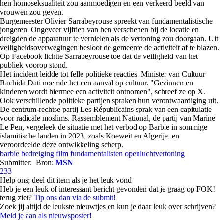
hen homoseksualiteit zou aanmoedigen en een verkeerd beeld van
vrouwen zou geven.
Burgemeester Olivier Sarrabeyrouse spreekt van fundamentalistische
jongeren. Ongeveer vijftien van hen verschenen bij de locatie en
dreigden de apparatuur te vernielen als de vertoning zou doorgaan. Uit
veiligheidsoverwegingen besloot de gemeente de activiteit af te blazen.
Op Facebook lichtte Sarrabeyrouse toe dat de veiligheid van het
publiek voorop stond.
Het incident leidde tot felle politieke reacties. Minister van Cultuur
Rachida Dati noemde het een aanval op cultuur. "Gezinnen en
kinderen wordt hiermee een activiteit ontnomen", schreef ze op X.
Ook verschillende politieke partijen spraken hun verontwaardiging uit.
De centrum-rechtse partij Les Républicains sprak van een capitulatie
voor radicale moslims. Rassemblement National, de partij van Marine
Le Pen, vergeleek de situatie met het verbod op Barbie in sommige
islamitische landen in 2023, zoals Koeweit en Algerije, en
veroordeelde deze ontwikkeling scherp.
barbie
bedreiging
film
fundamentalisten
openluchtvertoning
Submitter:
Bron:
MSN
233
Help ons; deel dit item als je het leuk vond
Heb je een leuk of interessant bericht gevonden dat je graag op FOK!
terug ziet?
Tip ons dan via de submit!
Zoek jij altijd de leukste nieuwtjes en kun je daar leuk over schrijven?
Meld je aan als nieuwsposter!