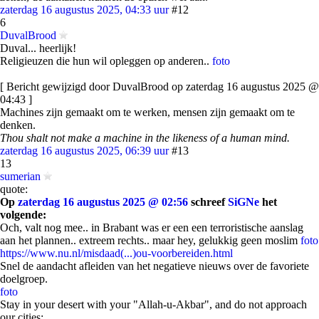
zaterdag 16 augustus 2025, 04:33 uur
#12
6
DuvalBrood
Duval... heerlijk!
Religieuzen die hun wil opleggen op anderen..
foto
[ Bericht gewijzigd door DuvalBrood op zaterdag 16 augustus 2025 @
04:43 ]
Machines zijn gemaakt om te werken, mensen zijn gemaakt om te
denken.
Thou shalt not make a machine in the likeness of a human mind.
zaterdag 16 augustus 2025, 06:39 uur
#13
13
sumerian
quote:
Op
zaterdag 16 augustus 2025 @ 02:56
schreef
SiGNe
het
volgende:
Och, valt nog mee.. in Brabant was er een een terroristische aanslag
aan het plannen.. extreem rechts.. maar hey, gelukkig geen moslim
foto
https://www.nu.nl/misdaad(...)ou-voorbereiden.html
Snel de aandacht afleiden van het negatieve nieuws over de favoriete
doelgroep.
foto
Stay in your desert with your "Allah-u-Akbar", and do not approach
our cities;