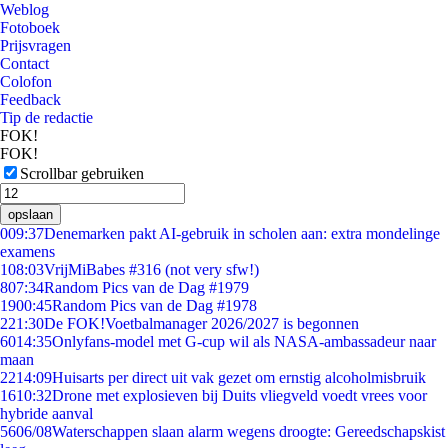
Weblog
Fotoboek
Prijsvragen
Contact
Colofon
Feedback
Tip de redactie
FOK!
FOK!
Scrollbar gebruiken
opslaan
0
09:37
Denemarken pakt AI-gebruik in scholen aan: extra mondelinge
examens
1
08:03
VrijMiBabes #316 (not very sfw!)
8
07:34
Random Pics van de Dag #1979
19
00:45
Random Pics van de Dag #1978
2
21:30
De FOK!Voetbalmanager 2026/2027 is begonnen
60
14:35
Onlyfans-model met G-cup wil als NASA-ambassadeur naar
maan
22
14:09
Huisarts per direct uit vak gezet om ernstig alcoholmisbruik
16
10:32
Drone met explosieven bij Duits vliegveld voedt vrees voor
hybride aanval
56
06/08
Waterschappen slaan alarm wegens droogte: Gereedschapskist