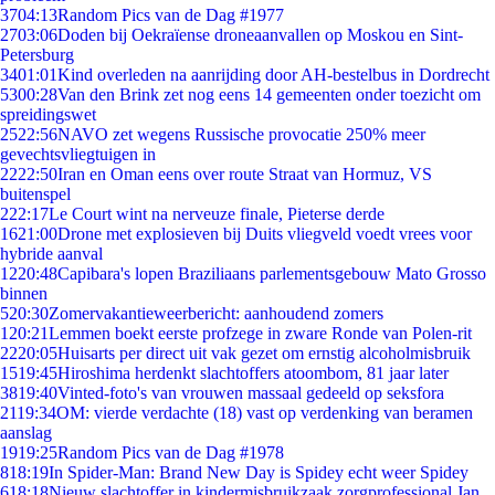
37
04:13
Random Pics van de Dag #1977
27
03:06
Doden bij Oekraïense droneaanvallen op Moskou en Sint-
Petersburg
34
01:01
Kind overleden na aanrijding door AH-bestelbus in Dordrecht
53
00:28
Van den Brink zet nog eens 14 gemeenten onder toezicht om
spreidingswet
25
22:56
NAVO zet wegens Russische provocatie 250% meer
gevechtsvliegtuigen in
22
22:50
Iran en Oman eens over route Straat van Hormuz, VS
buitenspel
2
22:17
Le Court wint na nerveuze finale, Pieterse derde
16
21:00
Drone met explosieven bij Duits vliegveld voedt vrees voor
hybride aanval
12
20:48
Capibara's lopen Braziliaans parlementsgebouw Mato Grosso
binnen
5
20:30
Zomervakantieweerbericht: aanhoudend zomers
1
20:21
Lemmen boekt eerste profzege in zware Ronde van Polen-rit
22
20:05
Huisarts per direct uit vak gezet om ernstig alcoholmisbruik
15
19:45
Hiroshima herdenkt slachtoffers atoombom, 81 jaar later
38
19:40
Vinted-foto's van vrouwen massaal gedeeld op seksfora
21
19:34
OM: vierde verdachte (18) vast op verdenking van beramen
aanslag
19
19:25
Random Pics van de Dag #1978
8
18:19
In Spider-Man: Brand New Day is Spidey echt weer Spidey
6
18:18
Nieuw slachtoffer in kindermisbruikzaak zorgprofessional Jan