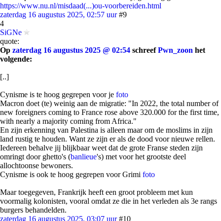
https://www.nu.nl/misdaad(...)ou-voorbereiden.html
zaterdag 16 augustus 2025, 02:57 uur
#9
4
SiGNe
quote:
Op
zaterdag 16 augustus 2025 @ 02:54
schreef
Pwn_zoon
het
volgende:
[..]
Cynisme is te hoog gegrepen voor je
foto
Macron doet (te) weinig aan de migratie: "In 2022, the total number of
new foreigners coming to France rose above 320.000 for the first time,
with nearly a majority coming from Africa."
En zijn erkenning van Palestina is alleen maar om de moslims in zijn
land rustig te houden. Want ze zijn er als de dood voor nieuwe rellen.
Iedereen behalve jij blijkbaar weet dat de grote Franse steden zijn
omringt door ghetto's (
banlieue
's) met voor het grootste deel
allochtoonse bewoners.
Cynisme is ook te hoog gegrepen voor Grimi
foto
Maar toegegeven, Frankrijk heeft een groot probleem met kun
voormalig kolonisten, vooral omdat ze die in het verleden als 3e rangs
burgers behandelden.
zaterdag 16 augustus 2025, 03:07 uur
#10