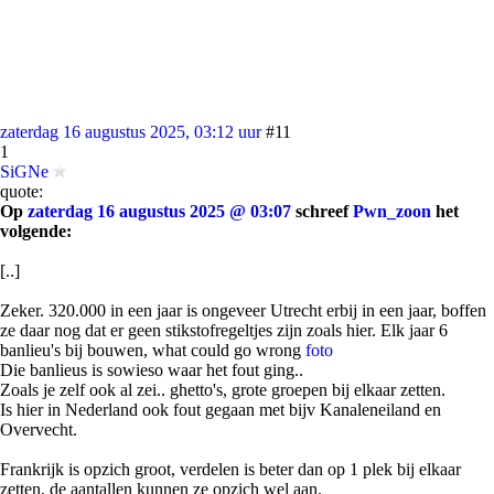
zaterdag 16 augustus 2025, 03:12 uur
#11
1
SiGNe
quote:
Op
zaterdag 16 augustus 2025 @ 03:07
schreef
Pwn_zoon
het
volgende:
[..]
Zeker. 320.000 in een jaar is ongeveer Utrecht erbij in een jaar, boffen
ze daar nog dat er geen stikstofregeltjes zijn zoals hier. Elk jaar 6
banlieu's bij bouwen, what could go wrong
foto
Die banlieus is sowieso waar het fout ging..
Zoals je zelf ook al zei.. ghetto's, grote groepen bij elkaar zetten.
Is hier in Nederland ook fout gegaan met bijv Kanaleneiland en
Overvecht.
Frankrijk is opzich groot, verdelen is beter dan op 1 plek bij elkaar
zetten, de aantallen kunnen ze opzich wel aan.