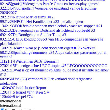
8
21:45
[gratis] Videogames Part 9: Gratis en free-to-play games!
32
21:45
[Voorspellen] Voorspel de eindstand van de Eredivisie
2026/2027
20
21:44
Nieuwe Marvel films. #12
99
21:39
[NPO1] Het Familiediner #23 - te allen tijden
134
21:33
FOK!ers die stoppen met alcohol - waar we stoppen #21
65
21:32
De neergang van Duitsland als lichtend voorbeeld #3
69
21:27
De Bondgenoten Spoiler Topic #3
83
21:25
UEFA kondigt boycot van FIFA-competities aan vanwege
plan Infantino
140
21:19
Zaken waar je je echt dood aan ergert #17 - Werklui
68
21:18
Spaanstalige nummers #34 A que calor nos pasaremos por el
verano?
111
21:17
[Wielrennen #616] Brennan!
270
21:15
Het enige echte LEGO-topic #45 LEGOOOOOOOOOOO
169
21:13
Wat is op dit moment volgens jou de meest irritante reclame?
#12
60
20:54
Lisa (38) vermoord in Griekenland door Afghaanse
asielzoeker
14
20:49
Global Justice Report
1
20:44
+5 telspel #144 Keer 5 =
1
20:44
+9 telspel #74
Internationaal
Internationaal