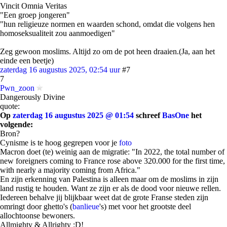
Vincit Omnia Veritas
"Een groep jongeren"
"hun religieuze normen en waarden schond, omdat die volgens hen
homoseksualiteit zou aanmoedigen"
Zeg gewoon moslims. Altijd zo om de pot heen draaien.(Ja, aan het
einde een beetje)
zaterdag 16 augustus 2025, 02:54 uur
#7
7
Pwn_zoon
Dangerously Divine
quote:
Op
zaterdag 16 augustus 2025 @ 01:54
schreef
BasOne
het
volgende:
Bron?
Cynisme is te hoog gegrepen voor je
foto
Macron doet (te) weinig aan de migratie: "In 2022, the total number of
new foreigners coming to France rose above 320.000 for the first time,
with nearly a majority coming from Africa."
En zijn erkenning van Palestina is alleen maar om de moslims in zijn
land rustig te houden. Want ze zijn er als de dood voor nieuwe rellen.
Iedereen behalve jij blijkbaar weet dat de grote Franse steden zijn
omringt door ghetto's (
banlieue
's) met voor het grootste deel
allochtoonse bewoners.
Allmighty & Allrighty :D!