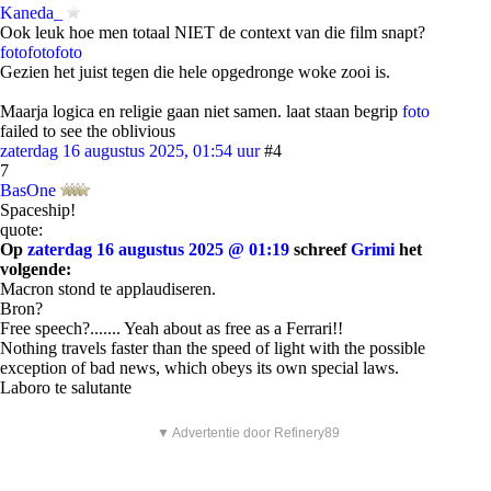
Kaneda_
Ook leuk hoe men totaal NIET de context van die film snapt?
foto
foto
foto
Gezien het juist tegen die hele opgedronge woke zooi is.
Maarja logica en religie gaan niet samen. laat staan begrip
foto
failed to see the oblivious
zaterdag 16 augustus 2025, 01:54 uur
#4
7
BasOne
Spaceship!
quote:
Op
zaterdag 16 augustus 2025 @ 01:19
schreef
Grimi
het
volgende:
Macron stond te applaudiseren.
Bron?
Free speech?....... Yeah about as free as a Ferrari!!
Nothing travels faster than the speed of light with the possible
exception of bad news, which obeys its own special laws.
Laboro te salutante
▼ Advertentie door Refinery89