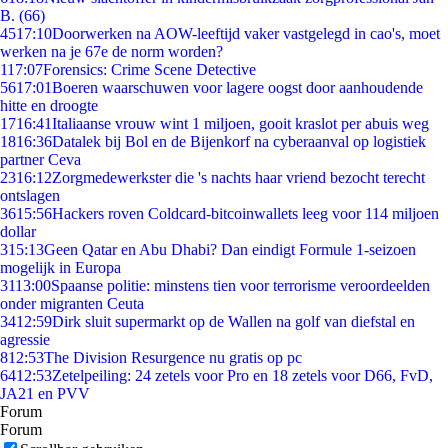
B. (66)
45
17:10
Doorwerken na AOW-leeftijd vaker vastgelegd in cao's, moet
werken na je 67e de norm worden?
1
17:07
Forensics: Crime Scene Detective
56
17:01
Boeren waarschuwen voor lagere oogst door aanhoudende
hitte en droogte
17
16:41
Italiaanse vrouw wint 1 miljoen, gooit kraslot per abuis weg
18
16:36
Datalek bij Bol en de Bijenkorf na cyberaanval op logistiek
partner Ceva
23
16:12
Zorgmedewerkster die 's nachts haar vriend bezocht terecht
ontslagen
36
15:56
Hackers roven Coldcard-bitcoinwallets leeg voor 114 miljoen
dollar
3
15:13
Geen Qatar en Abu Dhabi? Dan eindigt Formule 1-seizoen
mogelijk in Europa
31
13:00
Spaanse politie: minstens tien voor terrorisme veroordeelden
onder migranten Ceuta
34
12:59
Dirk sluit supermarkt op de Wallen na golf van diefstal en
agressie
8
12:53
The Division Resurgence nu gratis op pc
64
12:53
Zetelpeiling: 24 zetels voor Pro en 18 zetels voor D66, FvD,
JA21 en PVV
Forum
Forum