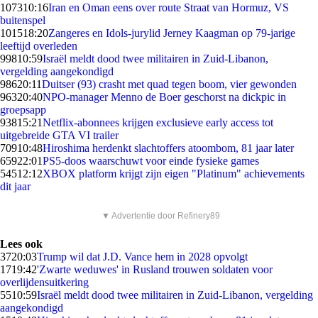
1073
10:16
Iran en Oman eens over route Straat van Hormuz, VS
buitenspel
1015
18:20
Zangeres en Idols-jurylid Jerney Kaagman op 79-jarige
leeftijd overleden
998
10:59
Israël meldt dood twee militairen in Zuid-Libanon,
vergelding aangekondigd
986
20:11
Duitser (93) crasht met quad tegen boom, vier gewonden
963
20:40
NPO-manager Menno de Boer geschorst na dickpic in
groepsapp
938
15:21
Netflix-abonnees krijgen exclusieve early access tot
uitgebreide GTA VI trailer
709
10:48
Hiroshima herdenkt slachtoffers atoombom, 81 jaar later
659
22:01
PS5-doos waarschuwt voor einde fysieke games
545
12:12
XBOX platform krijgt zijn eigen "Platinum" achievements
dit jaar
▼ Advertentie door Refinery89
Lees ook
37
20:03
Trump wil dat J.D. Vance hem in 2028 opvolgt
17
19:42
'Zwarte weduwes' in Rusland trouwen soldaten voor
overlijdensuitkering
55
10:59
Israël meldt dood twee militairen in Zuid-Libanon, vergelding
aangekondigd