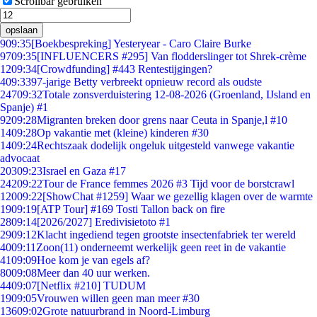
Scrollbar gebruiken
opslaan
9
09:35
[Boekbespreking] Yesteryear - Caro Claire Burke
97
09:35
[INFLUENCERS #295] Van flodderslinger tot Shrek-crème
12
09:34
[Crowdfunding] #443 Rentestijgingen?
4
09:33
97-jarige Betty verbreekt opnieuw record als oudste
247
09:32
Totale zonsverduistering 12-08-2026 (Groenland, IJsland en
Spanje) #1
92
09:28
Migranten breken door grens naar Ceuta in Spanje,l #10
14
09:28
Op vakantie met (kleine) kinderen #30
14
09:24
Rechtszaak dodelijk ongeluk uitgesteld vanwege vakantie
advocaat
203
09:23
Israel en Gaza #17
242
09:22
Tour de France femmes 2026 #3 Tijd voor de borstcrawl
120
09:22
[ShowChat #1259] Waar we gezellig klagen over de warmte
19
09:19
[ATP Tour] #169 Tosti Tallon back on fire
28
09:14
[2026/2027] Eredivisietoto #1
29
09:12
Klacht ingediend tegen grootste insectenfabriek ter wereld
40
09:11
Zoon(11) onderneemt werkelijk geen reet in de vakantie
41
09:09
Hoe kom je van egels af?
80
09:08
Meer dan 40 uur werken.
44
09:07
[Netflix #210] TUDUM
19
09:05
Vrouwen willen geen man meer #30
136
09:02
Grote natuurbrand in Noord-Limburg