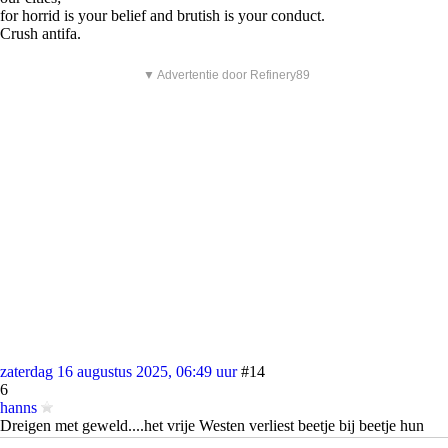
for horrid is your belief and brutish is your conduct.
Crush antifa.
▼ Advertentie door Refinery89
zaterdag 16 augustus 2025, 06:49 uur
#14
6
hanns
Dreigen met geweld....het vrije Westen verliest beetje bij beetje hun
identiteit door religie gekken!