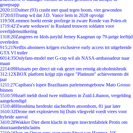
groepsapp
20
20:11
Duitser (93) crasht met quad tegen boom, vier gewonden
37
20:03
Trump wil dat J.D. Vance hem in 2028 opvolgt
1
19:50
Lemmen boekt eerste profzege in zware Ronde van Polen-rit
17
19:42
'Zwarte weduwes' in Rusland trouwen soldaten voor
overlijdensuitkering
13
18:20
Zangeres en Idols-jurylid Jerney Kaagman op 79-jarige leeftijd
overleden
9
15:21
Netflix-abonnees krijgen exclusieve early access tot uitgebreide
GTA VI trailer
60
14:35
Onlyfans-model met G-cup wil als NASA-ambassadeur naar
maan
22
14:09
Huisarts per direct uit vak gezet om ernstig alcoholmisbruik
3
12:12
XBOX platform krijgt zijn eigen "Platinum" achievements dit
jaar
12
11:27
Capibara's lopen Braziliaans parlementsgebouw Mato Grosso
binnen
55
10:59
Israël meldt dood twee militairen in Zuid-Libanon, vergelding
aangekondigd
15
10:48
Hiroshima herdenkt slachtoffers atoombom, 81 jaar later
16
10:32
Drone met explosieven bij Duits vliegveld voedt vrees voor
hybride aanval
34
10:28
Wakker Dier dient klacht in tegen insectenfabriek Protix om
duurzaamheidsclaims
22
10:16
Iran en Oman eens over route Straat van Hormuz, VS