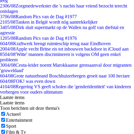
leeg
23
06/08
Zorgmedewerkster die 's nachts haar vriend bezocht terecht
ontslagen
37
06/08
Random Pics van de Dag #1977
21
05/08
Tanken in België wordt nóg aantrekkelijker
34
05/08
Dirk sluit supermarkt op de Wallen na golf van diefstal en
agressie
12
05/08
Random Pics van de Dag #1976
6
04/08
Kraftwerk brengt ruimteschip terug naar Eindhoven
20
04/08
Apple vecht Britse eis tot inbouwen backdoor in iCloud aan
85
04/08
'Witte' mannen discrimineren is volgens OM geen enkel
probleem
30
04/08
Ceuta-leider noemt Marokkaanse grensaanval door migranten
'gruweldaad'
6
04/08
Grote natuurbrand Boschhuizerbergen groeit naar 100 hectare
6
04/08
FOK! was even down
41
04/08
Regering VS geeft scholen die 'genderidentiteit' van kinderen
verbergen voor ouders ultimatum
Laatste items
Laatste items
Toon berichten uit deze thema's
Actueel
Entertainment
Sport
Film & Tv