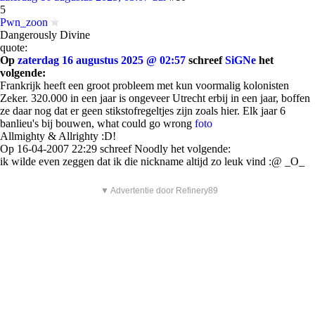
5
Pwn_zoon
Dangerously Divine
quote:
Op
zaterdag 16 augustus 2025 @ 02:57
schreef
SiGNe
het
volgende:
Frankrijk heeft een groot probleem met kun voormalig kolonisten
Zeker. 320.000 in een jaar is ongeveer Utrecht erbij in een jaar, boffen
ze daar nog dat er geen stikstofregeltjes zijn zoals hier. Elk jaar 6
banlieu's bij bouwen, what could go wrong
foto
Allmighty & Allrighty :D!
Op 16-04-2007 22:29 schreef Noodly het volgende:
ik wilde even zeggen dat ik die nickname altijd zo leuk vind :@ _O_
▼ Advertentie door Refinery89