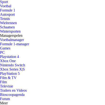
Sport
Voetbal
Formule 1
Autosport
Tennis
Wielrennen
Schaatsen
Wintersporten
Managerspelen
Voetbalmanager
Formule 1-manager
Games
PC
Playstation 4
Xbox One
Nintendo Switch
Xbox Series X|S
PlayStation 5
Film & TV
Film
Televisie
Trailers en Videos
Bioscoopagenda
Forum
Meer