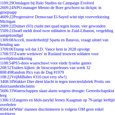
11
09:29
Ontslagen bij Halo Studios na Campaign Evolved
26
09:24
NPO-manager Menno de Boer geschorst na dickpic in
groepsapp
46
09:22
Progressieve Democraat El-Sayed wint nipt voorverkiezing
Michigan
20
09:22
Duitser (93) crasht met quad tegen boom, vier gewonden
55
09:21
Israël meldt dood twee militairen in Zuid-Libanon, vergelding
aangekondigd
13
09:08
Accell, moederbedrijf Sparta en Batavus, vraagt uitstel van
betaling aan
37
09:06
Trump wil dat J.D. Vance hem in 2028 opvolgt
17
08:55
'Zwarte weduwes' in Rusland trouwen soldaten voor
overlijdensuitkering
11
08:54
PS5-doos waarschuwt voor einde fysieke games
2
08:52
Trailers kijken: de bioscoopreleases van week 32
8
08:49
Random Pics van de Dag #1979
1
08:22
VrijMiBabes #316 (not very sfw!)
34
08:18
Wakker Dier dient klacht in tegen insectenfabriek Protix om
duurzaamheidsclaims
56
06:33
Waterschappen slaan alarm wegens droogte: Gereedschapskist
leeg
13
06:11
Zangeres en Idols-jurylid Jerney Kaagman op 79-jarige leeftijd
overleden
85
04:44
'Witte' mannen discrimineren is volgens OM geen enkel
probleem