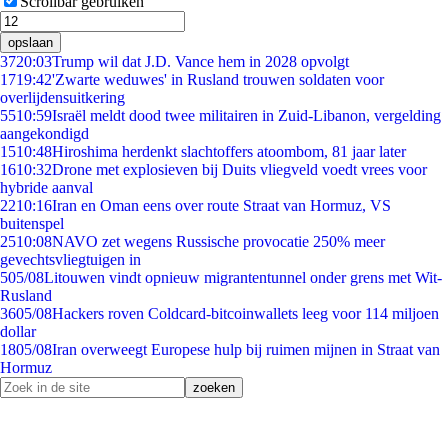
Scrollbar gebruiken
opslaan
37
20:03
Trump wil dat J.D. Vance hem in 2028 opvolgt
17
19:42
'Zwarte weduwes' in Rusland trouwen soldaten voor
overlijdensuitkering
55
10:59
Israël meldt dood twee militairen in Zuid-Libanon, vergelding
aangekondigd
15
10:48
Hiroshima herdenkt slachtoffers atoombom, 81 jaar later
16
10:32
Drone met explosieven bij Duits vliegveld voedt vrees voor
hybride aanval
22
10:16
Iran en Oman eens over route Straat van Hormuz, VS
buitenspel
25
10:08
NAVO zet wegens Russische provocatie 250% meer
gevechtsvliegtuigen in
5
05/08
Litouwen vindt opnieuw migrantentunnel onder grens met Wit-
Rusland
36
05/08
Hackers roven Coldcard-bitcoinwallets leeg voor 114 miljoen
dollar
18
05/08
Iran overweegt Europese hulp bij ruimen mijnen in Straat van
Hormuz