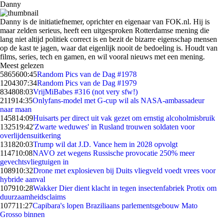
Danny
Danny is de initiatiefnemer, oprichter en eigenaar van FOK.nl. Hij is
maar zelden serieus, heeft een uitgesproken Rotterdamse mening die
lang niet altijd politiek correct is en bezit de bizarre eigenschap mensen
op de kast te jagen, waar dat eigenlijk nooit de bedoeling is. Houdt van
films, series, tech en gamen, en wil vooral nieuws met een mening.
Meest gelezen
58656
00:45
Random Pics van de Dag #1978
12043
07:34
Random Pics van de Dag #1979
8348
08:03
VrijMiBabes #316 (not very sfw!)
2119
14:35
Onlyfans-model met G-cup wil als NASA-ambassadeur
naar maan
1458
14:09
Huisarts per direct uit vak gezet om ernstig alcoholmisbruik
1325
19:42
'Zwarte weduwes' in Rusland trouwen soldaten voor
overlijdensuitkering
1318
20:03
Trump wil dat J.D. Vance hem in 2028 opvolgt
1147
10:08
NAVO zet wegens Russische provocatie 250% meer
gevechtsvliegtuigen in
1089
10:32
Drone met explosieven bij Duits vliegveld voedt vrees voor
hybride aanval
1079
10:28
Wakker Dier dient klacht in tegen insectenfabriek Protix om
duurzaamheidsclaims
1077
11:27
Capibara's lopen Braziliaans parlementsgebouw Mato
Grosso binnen