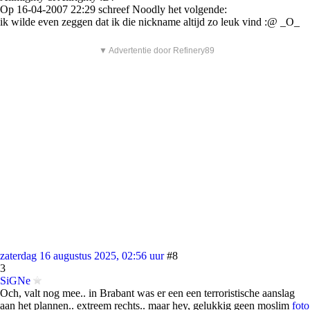
Op 16-04-2007 22:29 schreef Noodly het volgende:
ik wilde even zeggen dat ik die nickname altijd zo leuk vind :@ _O_
▼ Advertentie door Refinery89
zaterdag 16 augustus 2025, 02:56 uur
#8
3
SiGNe
Och, valt nog mee.. in Brabant was er een een terroristische aanslag
aan het plannen.. extreem rechts.. maar hey, gelukkig geen moslim
foto