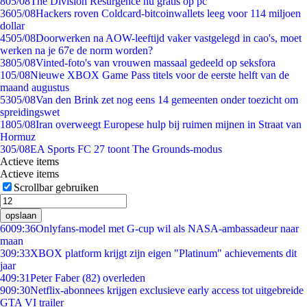
8
05/08
The Division Resurgence nu gratis op pc
36
05/08
Hackers roven Coldcard-bitcoinwallets leeg voor 114 miljoen
dollar
45
05/08
Doorwerken na AOW-leeftijd vaker vastgelegd in cao's, moet
werken na je 67e de norm worden?
38
05/08
Vinted-foto's van vrouwen massaal gedeeld op seksfora
1
05/08
Nieuwe XBOX Game Pass titels voor de eerste helft van de
maand augustus
53
05/08
Van den Brink zet nog eens 14 gemeenten onder toezicht om
spreidingswet
18
05/08
Iran overweegt Europese hulp bij ruimen mijnen in Straat van
Hormuz
3
05/08
EA Sports FC 27 toont The Grounds-modus
Actieve items
Actieve items
Scrollbar gebruiken
opslaan
60
09:36
Onlyfans-model met G-cup wil als NASA-ambassadeur naar
maan
3
09:33
XBOX platform krijgt zijn eigen "Platinum" achievements dit
jaar
4
09:31
Peter Faber (82) overleden
9
09:30
Netflix-abonnees krijgen exclusieve early access tot uitgebreide
GTA VI trailer