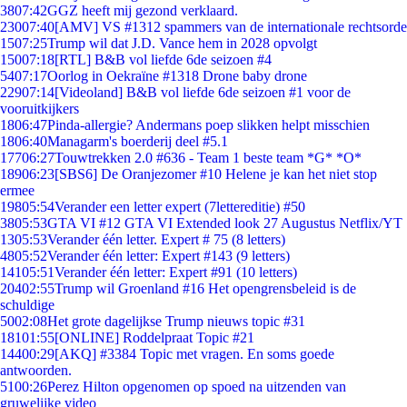
38
07:42
GGZ heeft mij gezond verklaard.
230
07:40
[AMV] VS #1312 spammers van de internationale rechtsorde
15
07:25
Trump wil dat J.D. Vance hem in 2028 opvolgt
150
07:18
[RTL] B&B vol liefde 6de seizoen #4
54
07:17
Oorlog in Oekraïne #1318 Drone baby drone
229
07:14
[Videoland] B&B vol liefde 6de seizoen #1 voor de
vooruitkijkers
18
06:47
Pinda-allergie? Andermans poep slikken helpt misschien
18
06:40
Managarm's boerderij deel #5.1
177
06:27
Touwtrekken 2.0 #636 - Team 1 beste team *G* *O*
189
06:23
[SBS6] De Oranjezomer #10 Helene je kan het niet stop
ermee
198
05:54
Verander een letter expert (7lettereditie) #50
38
05:53
GTA VI #12 GTA VI Extended look 27 Augustus Netflix/YT
13
05:53
Verander één letter. Expert # 75 (8 letters)
48
05:52
Verander één letter: Expert #143 (9 letters)
141
05:51
Verander één letter: Expert #91 (10 letters)
204
02:55
Trump wil Groenland #16 Het opengrensbeleid is de
schuldige
50
02:08
Het grote dagelijkse Trump nieuws topic #31
181
01:55
[ONLINE] Roddelpraat Topic #21
144
00:29
[AKQ] #3384 Topic met vragen. En soms goede
antwoorden.
51
00:26
Perez Hilton opgenomen op spoed na uitzenden van
gruwelijke video