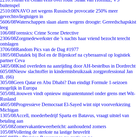
buitenspel
25
10:08
NAVO zet wegens Russische provocatie 250% meer
gevechtsvliegtuigen in
56
06/08
Waterschappen slaan alarm wegens droogte: Gereedschapskist
leeg
1
06/08
Forensics: Crime Scene Detective
23
06/08
Zorgmedewerkster die 's nachts haar vriend bezocht terecht
ontslagen
37
06/08
Random Pics van de Dag #1977
18
05/08
Datalek bij Bol en de Bijenkorf na cyberaanval op logistiek
partner Ceva
34
05/08
Kind overleden na aanrijding door AH-bestelbus in Dordrecht
6
05/08
Nieuw slachtoffer in kindermisbruikzaak zorgprofessional Jan
B. (66)
3
05/08
Geen Qatar en Abu Dhabi? Dan eindigt Formule 1-seizoen
mogelijk in Europa
5
05/08
Litouwen vindt opnieuw migrantentunnel onder grens met Wit-
Rusland
46
05/08
Progressieve Democraat El-Sayed wint nipt voorverkiezing
Michigan
13
05/08
Accell, moederbedrijf Sparta en Batavus, vraagt uitstel van
betaling aan
5
05/08
Zomervakantieweerbericht: aanhoudend zomers
1
05/08
Vollering de sterkste na lastige heuvelrit