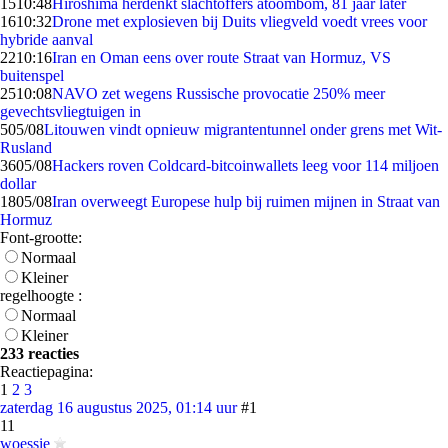
15
10:48
Hiroshima herdenkt slachtoffers atoombom, 81 jaar later
16
10:32
Drone met explosieven bij Duits vliegveld voedt vrees voor
hybride aanval
22
10:16
Iran en Oman eens over route Straat van Hormuz, VS
buitenspel
25
10:08
NAVO zet wegens Russische provocatie 250% meer
gevechtsvliegtuigen in
5
05/08
Litouwen vindt opnieuw migrantentunnel onder grens met Wit-
Rusland
36
05/08
Hackers roven Coldcard-bitcoinwallets leeg voor 114 miljoen
dollar
18
05/08
Iran overweegt Europese hulp bij ruimen mijnen in Straat van
Hormuz
Font-grootte:
Normaal
Kleiner
regelhoogte :
Normaal
Kleiner
233 reacties
Reactiepagina:
1
2
3
zaterdag 16 augustus 2025, 01:14 uur
#1
11
woessie