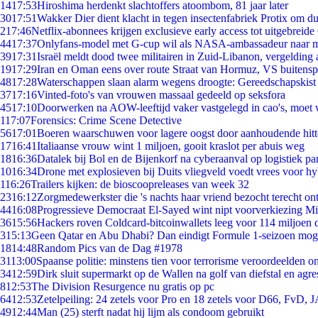
14
17:53
Hiroshima herdenkt slachtoffers atoombom, 81 jaar later
30
17:51
Wakker Dier dient klacht in tegen insectenfabriek Protix om 
2
17:46
Netflix-abonnees krijgen exclusieve early access tot uitgebreide
44
17:37
Onlyfans-model met G-cup wil als NASA-ambassadeur naar 
39
17:31
Israël meldt dood twee militairen in Zuid-Libanon, vergeldin
19
17:29
Iran en Oman eens over route Straat van Hormuz, VS buitensp
48
17:28
Waterschappen slaan alarm wegens droogte: Gereedschapskist
37
17:16
Vinted-foto's van vrouwen massaal gedeeld op seksfora
45
17:10
Doorwerken na AOW-leeftijd vaker vastgelegd in cao's, moet
1
17:07
Forensics: Crime Scene Detective
56
17:01
Boeren waarschuwen voor lagere oogst door aanhoudende hitt
17
16:41
Italiaanse vrouw wint 1 miljoen, gooit kraslot per abuis weg
18
16:36
Datalek bij Bol en de Bijenkorf na cyberaanval op logistiek pa
10
16:34
Drone met explosieven bij Duits vliegveld voedt vrees voor hy
1
16:26
Trailers kijken: de bioscoopreleases van week 32
23
16:12
Zorgmedewerkster die 's nachts haar vriend bezocht terecht on
44
16:08
Progressieve Democraat El-Sayed wint nipt voorverkiezing M
36
15:56
Hackers roven Coldcard-bitcoinwallets leeg voor 114 miljoen d
3
15:13
Geen Qatar en Abu Dhabi? Dan eindigt Formule 1-seizoen moge
18
14:48
Random Pics van de Dag #1978
31
13:00
Spaanse politie: minstens tien voor terrorisme veroordeelden 
34
12:59
Dirk sluit supermarkt op de Wallen na golf van diefstal en agre
8
12:53
The Division Resurgence nu gratis op pc
64
12:53
Zetelpeiling: 24 zetels voor Pro en 18 zetels voor D66, FvD,
49
12:44
Man (25) sterft nadat hij lijm als condoom gebruikt