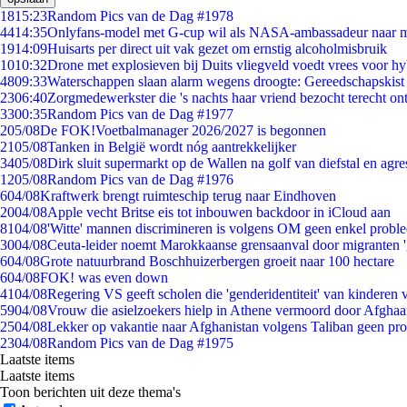
18
15:23
Random Pics van de Dag #1978
44
14:35
Onlyfans-model met G-cup wil als NASA-ambassadeur naar 
19
14:09
Huisarts per direct uit vak gezet om ernstig alcoholmisbruik
10
10:32
Drone met explosieven bij Duits vliegveld voedt vrees voor hy
48
09:33
Waterschappen slaan alarm wegens droogte: Gereedschapskist
23
06:40
Zorgmedewerkster die 's nachts haar vriend bezocht terecht on
33
00:35
Random Pics van de Dag #1977
2
05/08
De FOK!Voetbalmanager 2026/2027 is begonnen
21
05/08
Tanken in België wordt nóg aantrekkelijker
34
05/08
Dirk sluit supermarkt op de Wallen na golf van diefstal en agre
12
05/08
Random Pics van de Dag #1976
6
04/08
Kraftwerk brengt ruimteschip terug naar Eindhoven
20
04/08
Apple vecht Britse eis tot inbouwen backdoor in iCloud aan
81
04/08
'Witte' mannen discrimineren is volgens OM geen enkel probl
30
04/08
Ceuta-leider noemt Marokkaanse grensaanval door migranten 
6
04/08
Grote natuurbrand Boschhuizerbergen groeit naar 100 hectare
6
04/08
FOK! was even down
41
04/08
Regering VS geeft scholen die 'genderidentiteit' van kinderen
59
04/08
Vrouw die asielzoekers hielp in Athene vermoord door Afghaa
25
04/08
Lekker op vakantie naar Afghanistan volgens Taliban geen pr
23
04/08
Random Pics van de Dag #1975
Laatste items
Laatste items
Toon berichten uit deze thema's