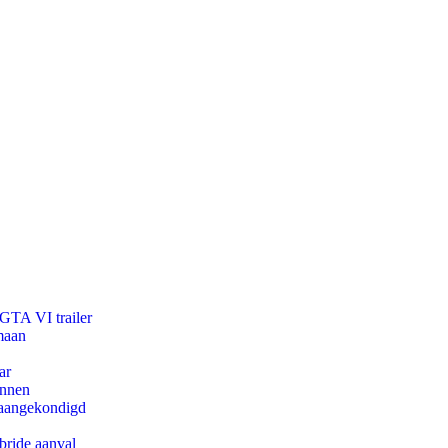
 GTA VI trailer
maan
ar
innen
g aangekondigd
bride aanval