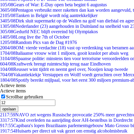
1
05/08
Gears of War: E-Day open beta begint 6 augustus
36
05/08
Pentagon verbruikt meer raketten dan kan worden aangevuld, t
21
05/08
Tanken in België wordt nóg aantrekkelijker
34
05/08
Dirk sluit supermarkt op de Wallen na golf van diefstal en agre
13
05/08
Nederlander (23) aangehouden in Duitsland na snelheid van 
3
05/08
Gedurfd NEC blijft overeind bij Olympiakos
14
05/08
Long live the 7th of October
12
05/08
Random Pics van de Dag #1976
20
04/08
OM: vierde verdachte (18) vast op verdenking van beramen aa
17
04/08
Italiaanse vrouw wint 1 miljoen, gooit kraslot per abuis weg
31
04/08
Spaanse politie: minstens tien voor terrorisme veroordeelden 
6
04/08
Kraftwerk brengt ruimteschip terug naar Eindhoven
1
04/08
Reusser wint tijdrit en neemt geel over, Nooijen knap tweede
7
04/08
Vakantiekiekje Verstappen en Wolff voedt geruchten over Merc
18
04/08
Spotify bereikt mijlpaal, voor het eerst 300 miljoen premium-
Actieve items
Actieve items
Scrollbar gebruiken
opslaan
21
17:59
NAVO zet wegens Russische provocatie 250% meer gevechtsvl
33
17:57
Kind overleden na aanrijding door AH-bestelbus in Dordrecht
9
17:55
Capibara's lopen Braziliaans parlementsgebouw Mato Grosso b
19
17:54
Huisarts per direct uit vak gezet om ernstig alcoholmisbruik