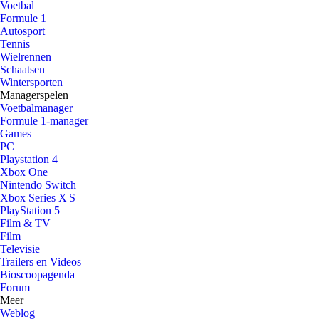
Voetbal
Formule 1
Autosport
Tennis
Wielrennen
Schaatsen
Wintersporten
Managerspelen
Voetbalmanager
Formule 1-manager
Games
PC
Playstation 4
Xbox One
Nintendo Switch
Xbox Series X|S
PlayStation 5
Film & TV
Film
Televisie
Trailers en Videos
Bioscoopagenda
Forum
Meer
Weblog