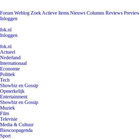
Forum
Weblog
Zoek
Actieve Items
Nieuws
Columns
Reviews
Previe
Inloggen
fok.nl
Inloggen
fok.nl
Actueel
Nederland
Internationaal
Economie
Politiek
Tech
Showbiz en Gossip
Opmerkelijk
Entertainment
Showbiz en Gossip
Muziek
Film
Televisie
Media & Cultuur
Bioscoopagenda
Sport