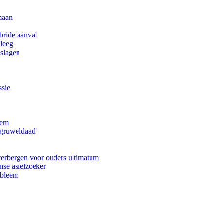
maan
bride aanval
 leeg
tslagen
ssie
eem
'gruweldaad'
 verbergen voor ouders ultimatum
nse asielzoeker
obleem