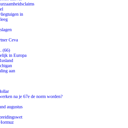
duurzaamheidsclaims
el
iegtuigen in
 leeg
tslagen
rtner Ceva
. (66)
lijk in Europa
Rusland
ichigan
aling aan
ollar
 werken na je 67e de norm worden?
and augustus
preidingswet
n Hormuz