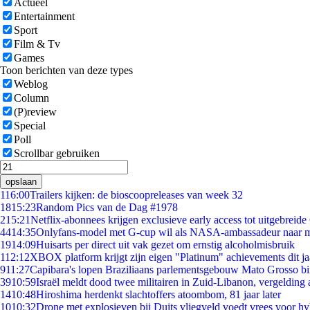
Actueel
Entertainment
Sport
Film & Tv
Games
Toon berichten van deze types
Weblog
Column
(P)review
Special
Poll
Scrollbar gebruiken
opslaan
1
16:00
Trailers kijken: de bioscoopreleases van week 32
18
15:23
Random Pics van de Dag #1978
2
15:21
Netflix-abonnees krijgen exclusieve early access tot uitgebreide
44
14:35
Onlyfans-model met G-cup wil als NASA-ambassadeur naar 
19
14:09
Huisarts per direct uit vak gezet om ernstig alcoholmisbruik
1
12:12
XBOX platform krijgt zijn eigen "Platinum" achievements dit ja
9
11:27
Capibara's lopen Braziliaans parlementsgebouw Mato Grosso b
39
10:59
Israël meldt dood twee militairen in Zuid-Libanon, vergeldin
14
10:48
Hiroshima herdenkt slachtoffers atoombom, 81 jaar later
10
10:32
Drone met explosieven bij Duits vliegveld voedt vrees voor hy