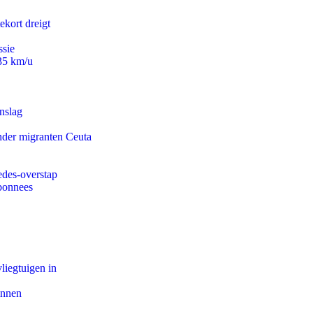
ekort dreigt
ssie
235 km/u
nslag
onder migranten Ceuta
edes-overstap
abonnees
iegtuigen in
innen