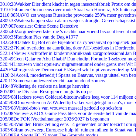
30
10:28
Wakker Dier dient klacht in tegen insectenfabriek Protix om 
19
10:16
Iran en Oman eens over route Straat van Hormuz, VS buitensp
21
10:08
NAVO zet wegens Russische provocatie 250% meer gevechtsvl
48
09:33
Waterschappen slaan alarm wegens droogte: Gereedschapskist
1
07:00
Forensics: Crime Scene Detective
23
06:40
Zorgmedewerkster die 's nachts haar vriend bezocht terecht on
33
00:35
Random Pics van de Dag #1977
18
22:40
Datalek bij Bol en de Bijenkorf na cyberaanval op logistiek pa
33
22:27
Kind overleden na aanrijding door AH-bestelbus in Dordrecht
5
22:14
Nieuw slachtoffer in kindermisbruikzaak zorgprofessional Jan B
3
20:49
Geen Qatar en Abu Dhabi? Dan eindigt Formule 1-seizoen moge
5
20:44
Litouwen vindt opnieuw migrantentunnel onder grens met Wit-
44
20:34
Progressieve Democraat El-Sayed wint nipt voorverkiezing M
11
20:24
Accell, moederbedrijf Sparta en Batavus, vraagt uitstel van bet
4
20:11
Zomervakantieweerbericht: aanhoudend zomers
1
19:48
Vollering de sterkste na lastige heuvelrit
8
05/08
The Division Resurgence nu gratis op pc
36
05/08
Hackers roven Coldcard-bitcoinwallets leeg voor 114 miljoen d
45
05/08
Doorwerken na AOW-leeftijd vaker vastgelegd in cao's, moet
37
05/08
Vinted-foto's van vrouwen massaal gedeeld op seksfora
1
05/08
Nieuwe XBOX Game Pass titels voor de eerste helft van de ma
2
05/08
De FOK!Voetbalmanager 2026/2027 is begonnen
50
05/08
Van den Brink zet nog eens 14 gemeenten onder toezicht om s
18
05/08
Iran overweegt Europese hulp bij ruimen mijnen in Straat va
3
05/08
EA Sports FC 27 toont The Grounds-modus