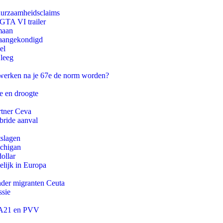
duurzaamheidsclaims
 GTA VI trailer
maan
g aangekondigd
el
 leeg
 werken na je 67e de norm worden?
e en droogte
rtner Ceva
bride aanval
tslagen
ichigan
ollar
lijk in Europa
onder migranten Ceuta
ssie
 JA21 en PVV