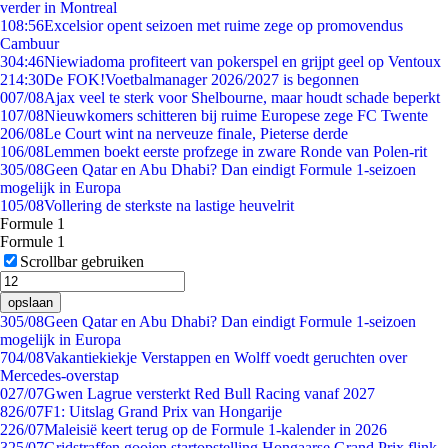
verder in Montreal
1
08:56
Excelsior opent seizoen met ruime zege op promovendus
Cambuur
3
04:46
Niewiadoma profiteert van pokerspel en grijpt geel op Ventoux
2
14:30
De FOK!Voetbalmanager 2026/2027 is begonnen
0
07/08
Ajax veel te sterk voor Shelbourne, maar houdt schade beperkt
1
07/08
Nieuwkomers schitteren bij ruime Europese zege FC Twente
2
06/08
Le Court wint na nerveuze finale, Pieterse derde
1
06/08
Lemmen boekt eerste profzege in zware Ronde van Polen-rit
3
05/08
Geen Qatar en Abu Dhabi? Dan eindigt Formule 1-seizoen
mogelijk in Europa
1
05/08
Vollering de sterkste na lastige heuvelrit
Formule 1
Formule 1
Scrollbar gebruiken
opslaan
3
05/08
Geen Qatar en Abu Dhabi? Dan eindigt Formule 1-seizoen
mogelijk in Europa
7
04/08
Vakantiekiekje Verstappen en Wolff voedt geruchten over
Mercedes-overstap
0
27/07
Gwen Lagrue versterkt Red Bull Racing vanaf 2027
8
26/07
F1: Uitslag Grand Prix van Hongarije
2
26/07
Maleisië keert terug op de Formule 1-kalender in 2026
3
25/07
Gridstraffen gooien startopstelling Hongaarse Grand Prix flink