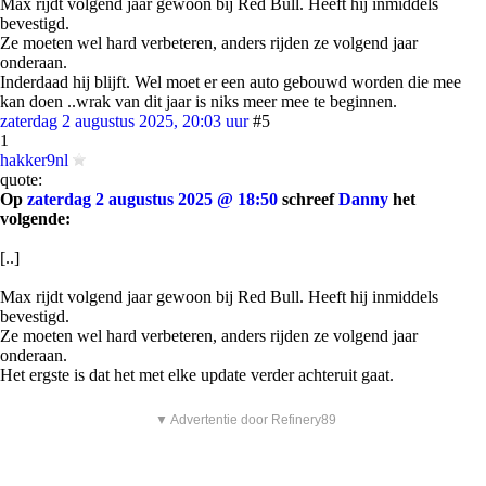
Max rijdt volgend jaar gewoon bij Red Bull. Heeft hij inmiddels
bevestigd.
Ze moeten wel hard verbeteren, anders rijden ze volgend jaar
onderaan.
Inderdaad hij blijft. Wel moet er een auto gebouwd worden die mee
kan doen ..wrak van dit jaar is niks meer mee te beginnen.
zaterdag 2 augustus 2025, 20:03 uur
#5
1
hakker9nl
quote:
Op
zaterdag 2 augustus 2025 @ 18:50
schreef
Danny
het
volgende:
[..]
Max rijdt volgend jaar gewoon bij Red Bull. Heeft hij inmiddels
bevestigd.
Ze moeten wel hard verbeteren, anders rijden ze volgend jaar
onderaan.
Het ergste is dat het met elke update verder achteruit gaat.
▼ Advertentie door Refinery89