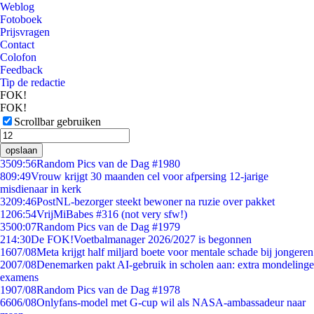
Weblog
Fotoboek
Prijsvragen
Contact
Colofon
Feedback
Tip de redactie
FOK!
FOK!
Scrollbar gebruiken
opslaan
35
09:56
Random Pics van de Dag #1980
8
09:49
Vrouw krijgt 30 maanden cel voor afpersing 12-jarige
misdienaar in kerk
32
09:46
PostNL-bezorger steekt bewoner na ruzie over pakket
12
06:54
VrijMiBabes #316 (not very sfw!)
35
00:07
Random Pics van de Dag #1979
2
14:30
De FOK!Voetbalmanager 2026/2027 is begonnen
16
07/08
Meta krijgt half miljard boete voor mentale schade bij jongeren
20
07/08
Denemarken pakt AI-gebruik in scholen aan: extra mondelinge
examens
19
07/08
Random Pics van de Dag #1978
66
06/08
Onlyfans-model met G-cup wil als NASA-ambassadeur naar