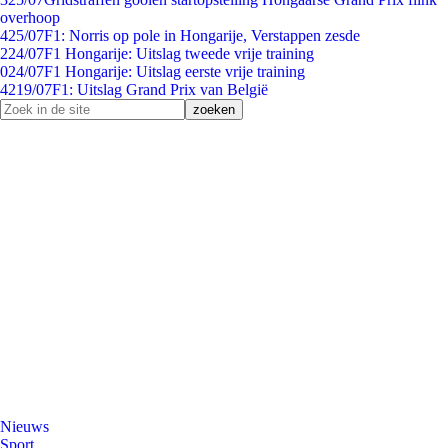
overhoop
4
25/07
F1: Norris op pole in Hongarije, Verstappen zesde
2
24/07
F1 Hongarije: Uitslag tweede vrije training
0
24/07
F1 Hongarije: Uitslag eerste vrije training
42
19/07
F1: Uitslag Grand Prix van België
Nieuws
Sport