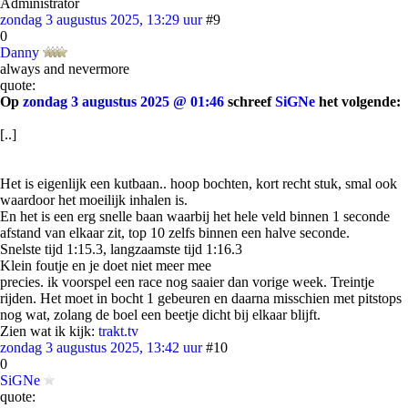
Administrator
zondag 3 augustus 2025, 13:29 uur
#9
0
Danny
always and nevermore
quote:
Op
zondag 3 augustus 2025 @ 01:46
schreef
SiGNe
het volgende:
[..]
Het is eigenlijk een kutbaan.. hoop bochten, kort recht stuk, smal ook
waardoor het moeilijk inhalen is.
En het is een erg snelle baan waarbij het hele veld binnen 1 seconde
afstand van elkaar zit, top 10 zelfs binnen een halve seconde.
Snelste tijd 1:15.3, langzaamste tijd 1:16.3
Klein foutje en je doet niet meer mee
precies. ik voorspel een race nog saaier dan vorige week. Treintje
rijden. Het moet in bocht 1 gebeuren en daarna misschien met pitstops
nog wat, zolang de boel een beetje dicht bij elkaar blijft.
Zien wat ik kijk:
trakt.tv
zondag 3 augustus 2025, 13:42 uur
#10
0
SiGNe
quote: