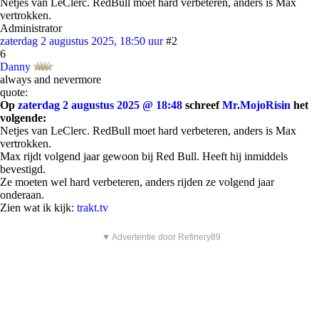
Netjes van LeClerc. RedBull moet hard verbeteren, anders is Max
vertrokken.
Administrator
zaterdag 2 augustus 2025, 18:50 uur
#2
6
Danny
always and nevermore
quote:
Op
zaterdag 2 augustus 2025 @ 18:48
schreef
Mr.MojoRisin
het
volgende:
Netjes van LeClerc. RedBull moet hard verbeteren, anders is Max
vertrokken.
Max rijdt volgend jaar gewoon bij Red Bull. Heeft hij inmiddels
bevestigd.
Ze moeten wel hard verbeteren, anders rijden ze volgend jaar
onderaan.
Zien wat ik kijk:
trakt.tv
▼ Advertentie door Refinery89