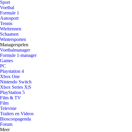
Sport
Voetbal
Formule 1
Autosport
Tennis
Wielrennen
Schaatsen
Wintersporten
Managerspelen
Voetbalmanager
Formule 1-manager
Games
PC
Playstation 4
Xbox One
Nintendo Switch
Xbox Series X|S
PlayStation 5
Film & TV
Film
Televisie
Trailers en Videos
Bioscoopagenda
Forum
Meer