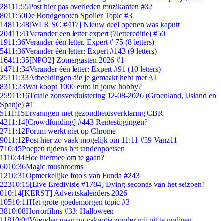
281
11:55
Post hier pas overleden muzikanten #32
80
11:50
De Bondgenoten Spoiler Topic #3
148
11:48
[WLR SC #417] Nieuw deel openen was kaputt
204
11:41
Verander een letter expert (7lettereditie) #50
19
11:36
Verander één letter. Expert # 75 (8 letters)
54
11:36
Verander één letter: Expert #143 (9 letters)
164
11:35
[NPO2] Zomergasten 2026 #1
147
11:34
Verander één letter: Expert #91 (10 letters)
251
11:33
Afbeeldingen die je gemaakt hebt met AI
83
11:23
Wat koopt 1000 euro in jouw hobby?
259
11:16
Totale zonsverduistering 12-08-2026 (Groenland, IJsland en
Spanje) #1
51
11:15
Ervaringen met gezondheidsverklaring CBR
42
11:14
[Crowdfunding] #443 Rentestijgingen?
27
11:12
Forum werkt niet op Chrome
90
11:12
Post hier zo vaak mogelijk om 11:11 #39 Vanz11
7
10:45
Poepen tijdens het tandenpoetsen
11
10:44
Hoe hiermee om te gaan?
60
10:36
Magic mushrooms
12
10:31
Opmerkelijke foto's van Funda #243
223
10:15
[Live Eredivisie #1784] Dying seconds van het seizoen!
0
10:14
[KERST] Adventskalenders 2026
105
10:11
Het grote goedemorgen topic #3
38
10:08
Horrorfilms #33: Halloween
118
10:04
Vrienden gaan op vakantie zonder mij uit te nodigen