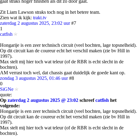
gaat straks hoger finishen als dit zo door gaat.
Zit Liam Lawson straks toch nog in het betere team.
Zien wat ik kijk:
trakt.tv
zaterdag 2 augustus 2025, 23:02 uur
#7
1
catfish
Hongarije is een zeer technisch circuit (veel bochten, lage topsnelheid).
Op dit circuit kan de coureur echt het verschil maken (zie bv Hill in
1997).
Max stelt mij hier toch wat teleur (of de RBR is echt slecht in de
bochten).
AM verrast toch wel, dat chassis gaat duidelijk de goede kant op.
zondag 3 augustus 2025, 01:46 uur
#8
0
SiGNe
quote:
Op
zaterdag 2 augustus 2025 @ 23:02
schreef
catfish
het
volgende:
Hongarije is een zeer technisch circuit (veel bochten, lage topsnelheid).
Op dit circuit kan de coureur echt het verschil maken (zie bv Hill in
1997).
Max stelt mij hier toch wat teleur (of de RBR is echt slecht in de
bochten).