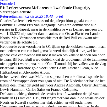
Formule 1
F1: Leclerc verrast McLarens in kwalificatie Hongarije,
Verstappen achtste
Peterselieman
02-08-2025 18:43
print
Charles Leclerc heeft verrassend de poleposition gepakt voor de
Formule 1 Grand Prix van Hongarije. McLaren domineerde alle
sessies in Budapest, maar in de kwalificatie was Leclerc met een tijd
van 1.15,372 nipt sneller dan de auto's van Oscar Piastri en Lando
Norris. Max Verstappen worstelde met de Red Bull en kwam niet
verder dan de achtste tijd.
Het duurde even voordat er in Q1 tijden op de klokken kwamen, maar
toen iedereen een run had gemaakt werd duidelijk dat vrijwel het
gehele veld een tweede run moest maken om kans te hebben om door
te gaan. Bij Red Bull werd duidelijk dat de problemen uit de trainingen
niet opgelost waren, waardoor Yuki Tsunoda bij het vallen van de vlag
klaar was. Datzelfde gold voor Pierre Gasly, Esteban Ocon, Nico
Hülkenberg en Alexander Albon.
In het tweede deel was McLaren supersnel en ook ditmaal spande het
erom of Verstappen door zou gaan of niet. De Nederlander haalde het
laatste deel, maar dat gold niet voor Andrea Antonelli, Oliver Bearman,
Lewis Hamilton, Carlos Sainz en Franco Colapinto.
De baan koelde gedurende de sessies iets af, waardoor de tijd van
Piastri in Q3 met een 1.15,398 langzamer was dan in de sessie ervoor.
Norris en Russell stonden hier vlak achter, terwijl onder meer
Verstappen een Leclerc een run deden op gebruikte banden. In de