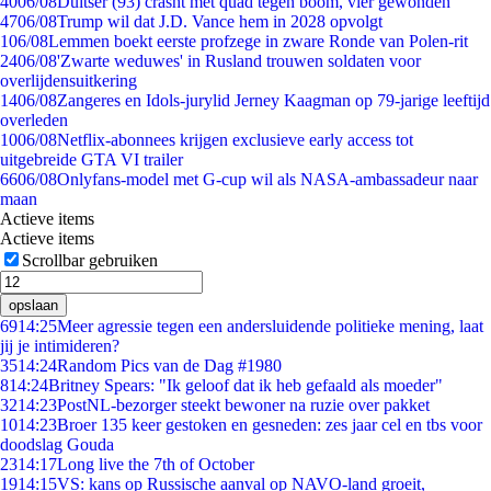
40
06/08
Duitser (93) crasht met quad tegen boom, vier gewonden
47
06/08
Trump wil dat J.D. Vance hem in 2028 opvolgt
1
06/08
Lemmen boekt eerste profzege in zware Ronde van Polen-rit
24
06/08
'Zwarte weduwes' in Rusland trouwen soldaten voor
overlijdensuitkering
14
06/08
Zangeres en Idols-jurylid Jerney Kaagman op 79-jarige leeftijd
overleden
10
06/08
Netflix-abonnees krijgen exclusieve early access tot
uitgebreide GTA VI trailer
66
06/08
Onlyfans-model met G-cup wil als NASA-ambassadeur naar
maan
Actieve items
Actieve items
Scrollbar gebruiken
opslaan
69
14:25
Meer agressie tegen een andersluidende politieke mening, laat
jij je intimideren?
35
14:24
Random Pics van de Dag #1980
8
14:24
Britney Spears: "Ik geloof dat ik heb gefaald als moeder"
32
14:23
PostNL-bezorger steekt bewoner na ruzie over pakket
10
14:23
Broer 135 keer gestoken en gesneden: zes jaar cel en tbs voor
doodslag Gouda
23
14:17
Long live the 7th of October
19
14:15
VS: kans op Russische aanval op NAVO-land groeit,