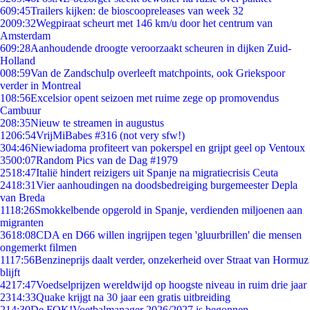
6
09:45
Trailers kijken: de bioscoopreleases van week 32
20
09:32
Wegpiraat scheurt met 146 km/u door het centrum van
Amsterdam
6
09:28
Aanhoudende droogte veroorzaakt scheuren in dijken Zuid-
Holland
0
08:59
Van de Zandschulp overleeft matchpoints, ook Griekspoor
verder in Montreal
1
08:56
Excelsior opent seizoen met ruime zege op promovendus
Cambuur
2
08:35
Nieuw te streamen in augustus
12
06:54
VrijMiBabes #316 (not very sfw!)
3
04:46
Niewiadoma profiteert van pokerspel en grijpt geel op Ventoux
35
00:07
Random Pics van de Dag #1979
25
18:47
Italië hindert reizigers uit Spanje na migratiecrisis Ceuta
24
18:31
Vier aanhoudingen na doodsbedreiging burgemeester Depla
van Breda
11
18:26
Smokkelbende opgerold in Spanje, verdienden miljoenen aan
migranten
36
18:08
CDA en D66 willen ingrijpen tegen 'gluurbrillen' die mensen
ongemerkt filmen
11
17:56
Benzineprijs daalt verder, onzekerheid over Straat van Hormuz
blijft
42
17:47
Voedselprijzen wereldwijd op hoogste niveau in ruim drie jaar
23
14:33
Quake krijgt na 30 jaar een gratis uitbreiding
2
14:30
De FOK!Voetbalmanager 2026/2027 is begonnen