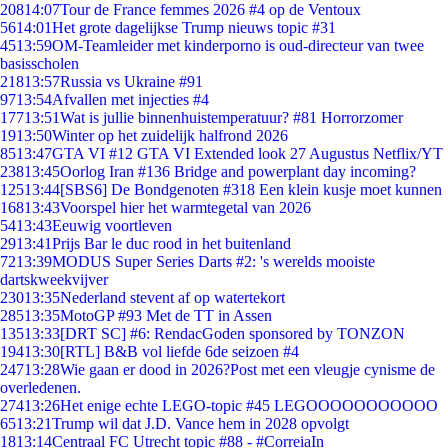
208
14:07
Tour de France femmes 2026 #4 op de Ventoux
56
14:01
Het grote dagelijkse Trump nieuws topic #31
45
13:59
OM-Teamleider met kinderporno is oud-directeur van twee
basisscholen
218
13:57
Russia vs Ukraine #91
97
13:54
Afvallen met injecties #4
177
13:51
Wat is jullie binnenhuistemperatuur? #81 Horrorzomer
19
13:50
Winter op het zuidelijk halfrond 2026
85
13:47
GTA VI #12 GTA VI Extended look 27 Augustus Netflix/YT
238
13:45
Oorlog Iran #136 Bridge and powerplant day incoming?
125
13:44
[SBS6] De Bondgenoten #318 Een klein kusje moet kunnen
168
13:43
Voorspel hier het warmtegetal van 2026
54
13:43
Eeuwig voortleven
29
13:41
Prijs Bar le duc rood in het buitenland
72
13:39
MODUS Super Series Darts #2: 's werelds mooiste
dartskweekvijver
230
13:35
Nederland stevent af op watertekort
285
13:35
MotoGP #93 Met de TT in Assen
135
13:33
[DRT SC] #6: RendacGoden sponsored by TONZON
194
13:30
[RTL] B&B vol liefde 6de seizoen #4
247
13:28
Wie gaan er dood in 2026?Post met een vleugje cynisme de
overledenen.
274
13:26
Het enige echte LEGO-topic #45 LEGOOOOOOOOOOO
65
13:21
Trump wil dat J.D. Vance hem in 2028 opvolgt
18
13:14
Centraal FC Utrecht topic #88 - #CorreiaIn