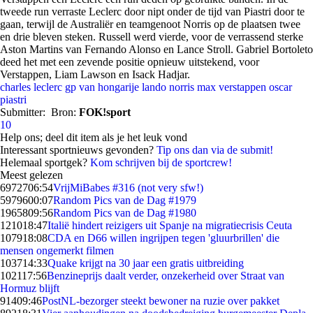
tweede run verraste Leclerc door nipt onder de tijd van Piastri door te
gaan, terwijl de Australiër en teamgenoot Norris op de plaatsen twee
en drie bleven steken. Russell werd vierde, voor de verrassend sterke
Aston Martins van Fernando Alonso en Lance Stroll. Gabriel Bortoleto
deed het met een zevende positie opnieuw uitstekend, voor
Verstappen, Liam Lawson en Isack Hadjar.
charles leclerc
gp van hongarije
lando norris
max verstappen
oscar
piastri
Submitter:
Bron:
FOK!sport
10
Help ons; deel dit item als je het leuk vond
Interessant sportnieuws gevonden?
Tip ons dan via de submit!
Helemaal sportgek?
Kom schrijven bij de sportcrew!
Meest gelezen
69727
06:54
VrijMiBabes #316 (not very sfw!)
59796
00:07
Random Pics van de Dag #1979
19658
09:56
Random Pics van de Dag #1980
1210
18:47
Italië hindert reizigers uit Spanje na migratiecrisis Ceuta
1079
18:08
CDA en D66 willen ingrijpen tegen 'gluurbrillen' die
mensen ongemerkt filmen
1037
14:33
Quake krijgt na 30 jaar een gratis uitbreiding
1021
17:56
Benzineprijs daalt verder, onzekerheid over Straat van
Hormuz blijft
914
09:46
PostNL-bezorger steekt bewoner na ruzie over pakket