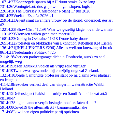
107
14:27
Koopzegels sparen bij AH duurt straks 2x zo lang
73
14:26
Woningtekort: dus ga je woningen slopen, logisch
226
14:26
The Odyssey (Christopher Nolan) 17 juli 2026
80
14:25
Vuelta a España 2026 #1
259
14:23
Agent smijt zwangere vrouw op de grond, onderzoek gestart
#2
122
14:23
[ShowChat #1259] Waar we gezellig klagen over de warmte
110
14:23
Vrouwen willen geen man meer #30
168
14:23
Oorlog in Oekraïne #1318 Drone baby drone
265
14:22
Protesten en blokkades van Extinction Rebellion #24 Eieren
136
14:21
[INFLUENCERS #296] Alles is welkom kneuzing of breuk
86
14:21
Nederlandse Politiek #725
21
14:19
Weer een parkeergarage dicht in Dordrecht, auto's zo snel
mogelijk weg
50
14:19
Jezelf gelukkig voelen als vrijgezelle vijftiger
19
14:19
Twee zwaargewonden bij eenzijdig ongeval Zeeland.
132
14:18
Jonge Cambridge professor stapt op na claims over plagiaat
en leugens
41
14:18
Bezoeker verliest deel van vinger in waterattractie Walibi
Holland
19
14:15
Defensiepact Pakistan, Turkije en Saudi-Arabië bevat art.5
clausule?
30
14:13
Single mannen verplichtsingle moeders laten daten?
59
14:08
Covid19 the aftermath #17 bananenmilkshake
17
14:08
Ik wil een eigen politieke partij oprichten