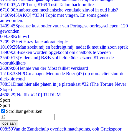
59
10:03
[ATP Tour] #169 Tosti Tallon back on fire
67
10:00
Aanbrengen mechanische ventilatie zinvol in oud huis?
146
09:45
[AKQ] #3384 Topic met vragen. En soms goede
antwoorden.
14
09:45
Spaanse kust onder vuur van Portugese oorlogsschepen: 120
gewonden
6
09:38
Echt wrf
32
09:35
Het Hazy Jane adoratietopic
101
09:29
Man zoekt mij en bedreigt mij, nadat ik met zijn zoon sprak
189
09:25
Boeken worden opgekocht om chatbots te voeden
255
09:13
[Videoland] B&B vol liefde 6de seizoen #1 voor de
vooruitkijkers
260
09:06
Hennie van der Most failliet verklaard
151
08:33
NPO-manager Menno de Boer (47) op non-actief stuurde
dick-pic rond
7
08:31
Draai hier alle platen in je platenkast #32 (The Torture Never
Stops)
46
08:29
[Netflix #210] TUDUM
Sport
Sport
Scrollbar gebruiken
opslaan
0
08:59
Van de Zandschulp overleeft matchpoints, ook Griekspoor