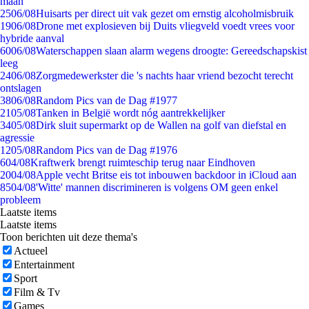
maan
25
06/08
Huisarts per direct uit vak gezet om ernstig alcoholmisbruik
19
06/08
Drone met explosieven bij Duits vliegveld voedt vrees voor
hybride aanval
60
06/08
Waterschappen slaan alarm wegens droogte: Gereedschapskist
leeg
24
06/08
Zorgmedewerkster die 's nachts haar vriend bezocht terecht
ontslagen
38
06/08
Random Pics van de Dag #1977
21
05/08
Tanken in België wordt nóg aantrekkelijker
34
05/08
Dirk sluit supermarkt op de Wallen na golf van diefstal en
agressie
12
05/08
Random Pics van de Dag #1976
6
04/08
Kraftwerk brengt ruimteschip terug naar Eindhoven
20
04/08
Apple vecht Britse eis tot inbouwen backdoor in iCloud aan
85
04/08
'Witte' mannen discrimineren is volgens OM geen enkel
probleem
Laatste items
Laatste items
Toon berichten uit deze thema's
Actueel
Entertainment
Sport
Film & Tv
Games