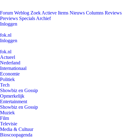
Forum
Weblog
Zoek
Actieve Items
Nieuws
Columns
Reviews
Previews
Specials
Archief
Inloggen
fok.nl
Inloggen
fok.nl
Actueel
Nederland
Internationaal
Economie
Politiek
Tech
Showbiz en Gossip
Opmerkelijk
Entertainment
Showbiz en Gossip
Muziek
Film
Televisie
Media & Cultuur
Bioscoopagenda