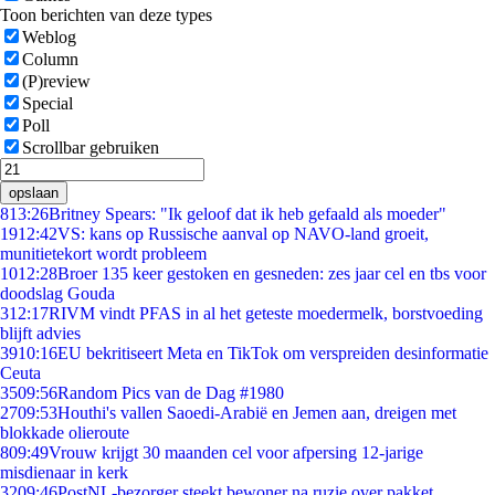
Toon berichten van deze types
Weblog
Column
(P)review
Special
Poll
Scrollbar gebruiken
opslaan
8
13:26
Britney Spears: "Ik geloof dat ik heb gefaald als moeder"
19
12:42
VS: kans op Russische aanval op NAVO-land groeit,
munitietekort wordt probleem
10
12:28
Broer 135 keer gestoken en gesneden: zes jaar cel en tbs voor
doodslag Gouda
3
12:17
RIVM vindt PFAS in al het geteste moedermelk, borstvoeding
blijft advies
39
10:16
EU bekritiseert Meta en TikTok om verspreiden desinformatie
Ceuta
35
09:56
Random Pics van de Dag #1980
27
09:53
Houthi's vallen Saoedi-Arabië en Jemen aan, dreigen met
blokkade olieroute
8
09:49
Vrouw krijgt 30 maanden cel voor afpersing 12-jarige
misdienaar in kerk
32
09:46
PostNL-bezorger steekt bewoner na ruzie over pakket