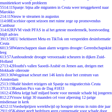
munitietekort wordt probleem
55
14:11
Spanje: bijna alle migranten in Ceuta weer teruggekeerd naar
Marokko
2
14:11
Nieuw te streamen in augustus
1
14:08
Excelsior opent seizoen met ruime zege op promovendus
Cambuur
3
14:02
RIVM vindt PFAS in al het geteste moedermelk, borstvoeding
blijft advies
39
13:58
EU bekritiseert Meta en TikTok om verspreiden desinformatie
Ceuta
60
13:58
Waterschappen slaan alarm wegens droogte: Gereedschapskist
leeg
6
13:57
Aanhoudende droogte veroorzaakt scheuren in dijken Zuid-
Holland
27
13:42
Houthi's vallen Saoedi-Arabië en Jemen aan, dreigen met
blokkade olieroute
20
13:36
Wegpiraat scheurt met 146 km/u door het centrum van
Amsterdam
25
13:19
Italië hindert reizigers uit Spanje na migratiecrisis Ceuta
37
13:13
Random Pics van de Dag #1833
16
12:43
Meta krijgt half miljard boete voor mentale schade bij jongeren
8
12:23
Vrouw krijgt 30 maanden cel voor afpersing 12-jarige
misdienaar in kerk
42
12:11
Voedselprijzen wereldwijd op hoogste niveau in ruim drie jaar
29
11:05
Kabinet geeft bedrijven geen compensatie voor schade door