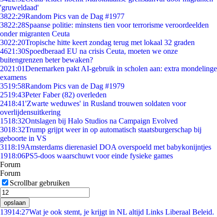
'gruweldaad'
38
22:29
Random Pics van de Dag #1977
38
22:28
Spaanse politie: minstens tien voor terrorisme veroordeelden
onder migranten Ceuta
30
22:20
Tropische hitte keert zondag terug met lokaal 32 graden
46
21:30
Spoedberaad EU na crisis Ceuta, moeten we onze
buitengrenzen beter bewaken?
20
21:01
Denemarken pakt AI-gebruik in scholen aan: extra mondelinge
examens
35
19:58
Random Pics van de Dag #1979
25
19:43
Peter Faber (82) overleden
24
18:41
'Zwarte weduwes' in Rusland trouwen soldaten voor
overlijdensuitkering
15
18:32
Ontslagen bij Halo Studios na Campaign Evolved
30
18:32
Trump grijpt weer in op automatisch staatsburgerschap bij
geboorte in VS
31
18:19
Amsterdams dierenasiel DOA overspoeld met babykonijntjes
19
18:06
PS5-doos waarschuwt voor einde fysieke games
Forum
Forum
Scrollbar gebruiken
opslaan
139
14:27
Wat je ook stemt, je krijgt in NL altijd Links Liberaal Beleid.