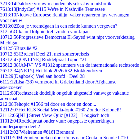
32
13:14
Dakloze vrouw maanden als seksslavin misbruikt
76
13:13
[IndyCar] #115 We're in Nashville Tennessee
20
13:10
Nieuwe Europese richtlijn: vaker repareren ipv vervangen
voor nieuw
50
13:02
Zou je vreemdgaan in een relatie kunnen vergeven?
3
12:56
Orkaan Dolphin treft zuiden van Japan
107
12:56
Progressieve Democraat El-Sayed wint nipt voorverkiezing
Michigan
84
12:55
Brazilië #2
107
12:53
[Breien] Deel 21, met zomerbreisels
187
12:47
[ONLINE] Roddelpraat Topic #21
266
12:38
[AMV] VS #1312 spammers van de internationale rechtsorde
267
12:34
[NET5] Het blok 2026 #32 Blokkendozen
1
12:29
[Dagboek] Veel aan hoofd - Deel 28
61
12:12
Lisa (38) vermoord in Griekenland door Afghaanse
asielzoeker
21
12:08
Rechtszaak dodelijk ongeluk uitgesteld vanwege vakantie
advocaat
2
12:08
Teltopic #1566 tel door en door en door....
121
12:07
Het RLS Social Media-topic #160 Zonder Kolonel!!
211
12:06
[NL] Street View Quiz [#122] - Loogisch toch
110
12:04
Roddelpraat onder vuur: ongepaste opmerkingen
minderjarigen deel 2
141
12:02
[Wielrennen #616] Brennan!
151
11:59
Migranten breken door grens naar Ceuta in Spanje,l #10