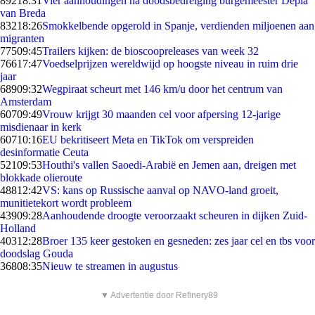
892
18:31
Vier aanhoudingen na doodsbedreiging burgemeester Depla
van Breda
832
18:26
Smokkelbende opgerold in Spanje, verdienden miljoenen aan
migranten
775
09:45
Trailers kijken: de bioscoopreleases van week 32
766
17:47
Voedselprijzen wereldwijd op hoogste niveau in ruim drie
jaar
689
09:32
Wegpiraat scheurt met 146 km/u door het centrum van
Amsterdam
607
09:49
Vrouw krijgt 30 maanden cel voor afpersing 12-jarige
misdienaar in kerk
607
10:16
EU bekritiseert Meta en TikTok om verspreiden
desinformatie Ceuta
521
09:53
Houthi's vallen Saoedi-Arabië en Jemen aan, dreigen met
blokkade olieroute
488
12:42
VS: kans op Russische aanval op NAVO-land groeit,
munitietekort wordt probleem
439
09:28
Aanhoudende droogte veroorzaakt scheuren in dijken Zuid-
Holland
403
12:28
Broer 135 keer gestoken en gesneden: zes jaar cel en tbs voor
doodslag Gouda
368
08:35
Nieuw te streamen in augustus
▼ Advertentie door Refinery89