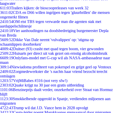
laagwater
6
11:03
Trailers kijken: de bioscoopreleases van week 32
36
11:02
CDA en D66 willen ingrijpen tegen 'gluurbrillen' die mensen
ongemerkt filmen
24
10:54
OM eist TBS tegen verwarde man die agenten stak met
aardappelschilmesje
24
10:18
Vier aanhoudingen na doodsbedreiging burgemeester Depla
van Breda
56
09:52
Dikke Van Dale neemt 'vulvalippen' op: 'stigma op
schaamlippen doorbreken'
40
09:42
Duitser (93) crasht met quad tegen boom, vier gewonden
25
09:22
Huisarts per direct uit vak gezet om ernstig alcoholmisbruik
66
09:19
Onlyfans-model met G-cup wil als NASA-ambassadeur naar
maan
3
09:14
Niewiadoma profiteert van pokerspel en grijpt geel op Ventoux
24
09:02
Zorgmedewerkster die 's nachts haar vriend bezocht terecht
ontslagen
12
03:57
VrijMiBabes #316 (not very sfw!)
23
03:02
Quake krijgt na 30 jaar een gratis uitbreiding
11
01:06
Benzineprijs daalt verder, onzekerheid over Straat van Hormuz
blijft
11
23:30
Smokkelbende opgerold in Spanje, verdienden miljoenen aan
migranten
47
22:43
Trump wil dat J.D. Vance hem in 2028 opvolgt
34
22:32
Ceuta-leider noemt Marokkaanse grensaanval door migranten