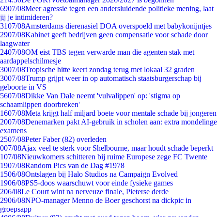
69
07/08
Meer agressie tegen een andersluidende politieke mening, laat
jij je intimideren?
31
07/08
Amsterdams dierenasiel DOA overspoeld met babykonijntjes
29
07/08
Kabinet geeft bedrijven geen compensatie voor schade door
laagwater
24
07/08
OM eist TBS tegen verwarde man die agenten stak met
aardappelschilmesje
30
07/08
Tropische hitte keert zondag terug met lokaal 32 graden
30
07/08
Trump grijpt weer in op automatisch staatsburgerschap bij
geboorte in VS
56
07/08
Dikke Van Dale neemt 'vulvalippen' op: 'stigma op
schaamlippen doorbreken'
16
07/08
Meta krijgt half miljard boete voor mentale schade bij jongeren
20
07/08
Denemarken pakt AI-gebruik in scholen aan: extra mondelinge
examens
25
07/08
Peter Faber (82) overleden
0
07/08
Ajax veel te sterk voor Shelbourne, maar houdt schade beperkt
1
07/08
Nieuwkomers schitteren bij ruime Europese zege FC Twente
19
07/08
Random Pics van de Dag #1978
15
06/08
Ontslagen bij Halo Studios na Campaign Evolved
19
06/08
PS5-doos waarschuwt voor einde fysieke games
2
06/08
Le Court wint na nerveuze finale, Pieterse derde
29
06/08
NPO-manager Menno de Boer geschorst na dickpic in
groepsapp