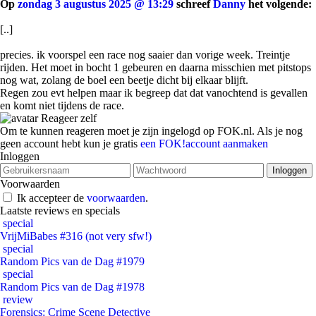
Op
zondag 3 augustus 2025 @ 13:29
schreef
Danny
het volgende:
[..]
precies. ik voorspel een race nog saaier dan vorige week. Treintje
rijden. Het moet in bocht 1 gebeuren en daarna misschien met pitstops
nog wat, zolang de boel een beetje dicht bij elkaar blijft.
Regen zou evt helpen maar ik begreep dat dat vanochtend is gevallen
en komt niet tijdens de race.
Reageer zelf
Om te kunnen reageren moet je zijn ingelogd op FOK.nl. Als je nog
geen account hebt kun je gratis
een FOK!account aanmaken
Inloggen
Voorwaarden
Ik accepteer de
voorwaarden
.
Laatste reviews en specials
special
VrijMiBabes #316 (not very sfw!)
special
Random Pics van de Dag #1979
special
Random Pics van de Dag #1978
review
Forensics: Crime Scene Detective