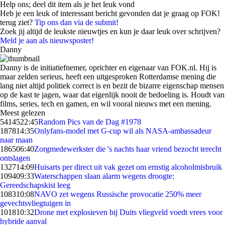
Help ons; deel dit item als je het leuk vond
Heb je een leuk of interessant bericht gevonden dat je graag op FOK!
terug ziet?
Tip ons dan via de submit!
Zoek jij altijd de leukste nieuwtjes en kun je daar leuk over schrijven?
Meld je aan als nieuwsposter!
Danny
Danny is de initiatiefnemer, oprichter en eigenaar van FOK.nl. Hij is
maar zelden serieus, heeft een uitgesproken Rotterdamse mening die
lang niet altijd politiek correct is en bezit de bizarre eigenschap mensen
op de kast te jagen, waar dat eigenlijk nooit de bedoeling is. Houdt van
films, series, tech en gamen, en wil vooral nieuws met een mening.
Meest gelezen
54145
22:45
Random Pics van de Dag #1978
1878
14:35
Onlyfans-model met G-cup wil als NASA-ambassadeur
naar maan
1865
06:40
Zorgmedewerkster die 's nachts haar vriend bezocht terecht
ontslagen
1327
14:09
Huisarts per direct uit vak gezet om ernstig alcoholmisbruik
1094
09:33
Waterschappen slaan alarm wegens droogte:
Gereedschapskist leeg
1083
10:08
NAVO zet wegens Russische provocatie 250% meer
gevechtsvliegtuigen in
1018
10:32
Drone met explosieven bij Duits vliegveld voedt vrees voor
hybride aanval