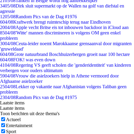
21
05/08
Tanken in België wordt nóg aantrekkelijker
34
05/08
Dirk sluit supermarkt op de Wallen na golf van diefstal en
agressie
12
05/08
Random Pics van de Dag #1976
6
04/08
Kraftwerk brengt ruimteschip terug naar Eindhoven
20
04/08
Apple vecht Britse eis tot inbouwen backdoor in iCloud aan
85
04/08
'Witte' mannen discrimineren is volgens OM geen enkel
probleem
30
04/08
Ceuta-leider noemt Marokkaanse grensaanval door migranten
'gruweldaad'
6
04/08
Grote natuurbrand Boschhuizerbergen groeit naar 100 hectare
6
04/08
FOK! was even down
41
04/08
Regering VS geeft scholen die 'genderidentiteit' van kinderen
verbergen voor ouders ultimatum
59
04/08
Vrouw die asielzoekers hielp in Athene vermoord door
Afghaanse asielzoeker
25
04/08
Lekker op vakantie naar Afghanistan volgens Taliban geen
probleem
23
04/08
Random Pics van de Dag #1975
Laatste items
Laatste items
Toon berichten uit deze thema's
Actueel
Entertainment
Sport