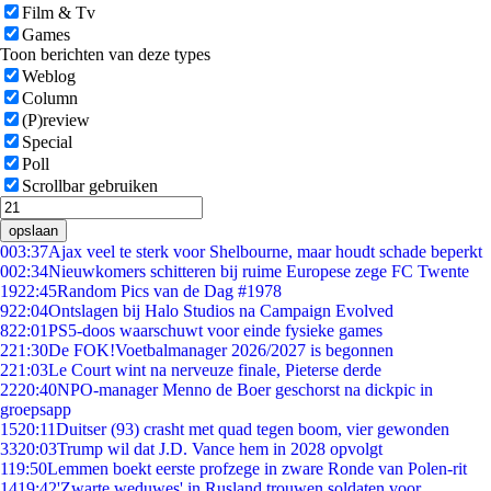
Film & Tv
Games
Toon berichten van deze types
Weblog
Column
(P)review
Special
Poll
Scrollbar gebruiken
opslaan
0
03:37
Ajax veel te sterk voor Shelbourne, maar houdt schade beperkt
0
02:34
Nieuwkomers schitteren bij ruime Europese zege FC Twente
19
22:45
Random Pics van de Dag #1978
9
22:04
Ontslagen bij Halo Studios na Campaign Evolved
8
22:01
PS5-doos waarschuwt voor einde fysieke games
2
21:30
De FOK!Voetbalmanager 2026/2027 is begonnen
2
21:03
Le Court wint na nerveuze finale, Pieterse derde
22
20:40
NPO-manager Menno de Boer geschorst na dickpic in
groepsapp
15
20:11
Duitser (93) crasht met quad tegen boom, vier gewonden
33
20:03
Trump wil dat J.D. Vance hem in 2028 opvolgt
1
19:50
Lemmen boekt eerste profzege in zware Ronde van Polen-rit
14
19:42
'Zwarte weduwes' in Rusland trouwen soldaten voor