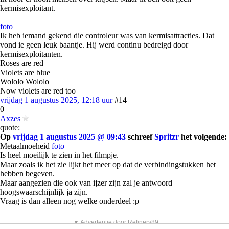
kermisexploitant.
foto
Ik heb iemand gekend die controleur was van kermisattracties. Dat
vond ie geen leuk baantje. Hij werd continu bedreigd door
kermisexploitanten.
Roses are red
Violets are blue
Wololo Wololo
Now violets are red too
vrijdag 1 augustus 2025, 12:18 uur
#14
0
Axzes
quote:
Op
vrijdag 1 augustus 2025 @ 09:43
schreef
Spritzr
het volgende:
Metaalmoeheid
foto
Is heel moeilijk te zien in het filmpje.
Maar zoals ik het zie lijkt het meer op dat de verbindingstukken het
hebben begeven.
Maar aangezien die ook van ijzer zijn zal je antwoord
hoogswaarschijnlijk ja zijn.
Vraag is dan alleen nog welke onderdeel :p
▼ Advertentie door Refinery89