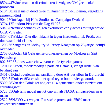
85
04:44
'Witte' mannen discrimineren is volgens OM geen enkel
probleem
51
04:38
Israël meldt dood twee militairen in Zuid-Libanon, vergelding
aangekondigd
9
04:27
Ontslagen bij Halo Studios na Campaign Evolved
37
04:13
Random Pics van de Dag #1977
5
04:04
Netflix-abonnees krijgen exclusieve early access tot uitgebreide
GTA VI trailer
33
04:01
Wakker Dier dient klacht in tegen insectenfabriek Protix om
duurzaamheidsclaims
12
03:56
Zangeres en Idols-jurylid Jerney Kaagman op 79-jarige leeftijd
overleden
27
03:06
Doden bij Oekraïense droneaanvallen op Moskou en Sint-
Petersburg
8
02:56
PS5-doos waarschuwt voor einde fysieke games
12
01:08
Accell, moederbedrijf Sparta en Batavus, vraagt uitstel van
betaling aan
34
01:01
Kind overleden na aanrijding door AH-bestelbus in Dordrecht
15
00:51
Duitser (93) crasht met quad tegen boom, vier gewonden
53
00:28
Van den Brink zet nog eens 14 gemeenten onder toezicht om
spreidingswet
57
23:55
Onlyfans-model met G-cup wil als NASA-ambassadeur naar
maan
25
22:56
NAVO zet wegens Russische provocatie 250% meer
gevechtsvliegtuigen in