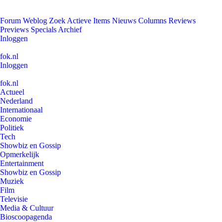
Forum
Weblog
Zoek
Actieve Items
Nieuws
Columns
Reviews
Previews
Specials
Archief
Inloggen
fok.nl
Inloggen
fok.nl
Actueel
Nederland
Internationaal
Economie
Politiek
Tech
Showbiz en Gossip
Opmerkelijk
Entertainment
Showbiz en Gossip
Muziek
Film
Televisie
Media & Cultuur
Bioscoopagenda