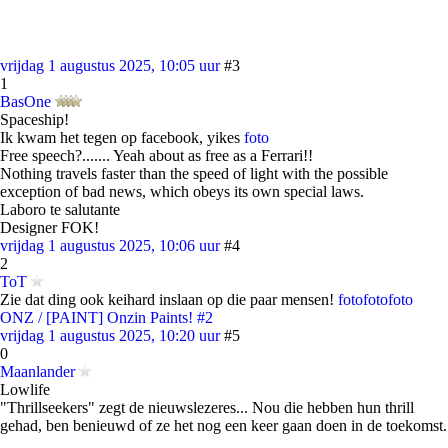
vrijdag 1 augustus 2025, 10:05 uur
#3
1
BasOne
Spaceship!
Ik kwam het tegen op facebook, yikes
foto
Free speech?....... Yeah about as free as a Ferrari!!
Nothing travels faster than the speed of light with the possible
exception of bad news, which obeys its own special laws.
Laboro te salutante
Designer FOK!
vrijdag 1 augustus 2025, 10:06 uur
#4
2
ToT
Zie dat ding ook keihard inslaan op die paar mensen!
foto
foto
foto
ONZ / [PAINT] Onzin Paints! #2
vrijdag 1 augustus 2025, 10:20 uur
#5
0
Maanlander
Lowlife
"Thrillseekers" zegt de nieuwslezeres... Nou die hebben hun thrill
gehad, ben benieuwd of ze het nog een keer gaan doen in de toekomst.