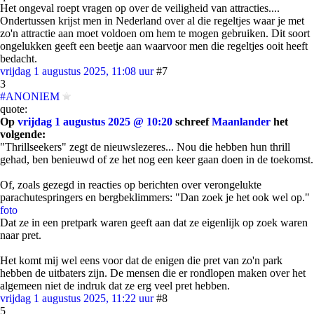
Het ongeval roept vragen op over de veiligheid van attracties....
Ondertussen krijst men in Nederland over al die regeltjes waar je met
zo'n attractie aan moet voldoen om hem te mogen gebruiken. Dit soort
ongelukken geeft een beetje aan waarvoor men die regeltjes ooit heeft
bedacht.
vrijdag 1 augustus 2025, 11:08 uur
#7
3
#ANONIEM
quote:
Op
vrijdag 1 augustus 2025 @ 10:20
schreef
Maanlander
het
volgende:
"Thrillseekers" zegt de nieuwslezeres... Nou die hebben hun thrill
gehad, ben benieuwd of ze het nog een keer gaan doen in de toekomst.
Of, zoals gezegd in reacties op berichten over verongelukte
parachutespringers en bergbeklimmers: "Dan zoek je het ook wel op."
foto
Dat ze in een pretpark waren geeft aan dat ze eigenlijk op zoek waren
naar pret.
Het komt mij wel eens voor dat de enigen die pret van zo'n park
hebben de uitbaters zijn. De mensen die er rondlopen maken over het
algemeen niet de indruk dat ze erg veel pret hebben.
vrijdag 1 augustus 2025, 11:22 uur
#8
5