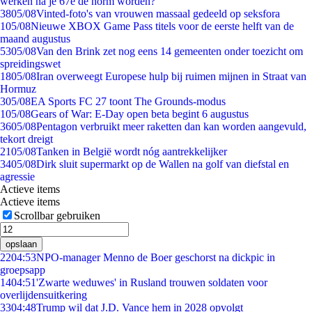
werken na je 67e de norm worden?
38
05/08
Vinted-foto's van vrouwen massaal gedeeld op seksfora
1
05/08
Nieuwe XBOX Game Pass titels voor de eerste helft van de
maand augustus
53
05/08
Van den Brink zet nog eens 14 gemeenten onder toezicht om
spreidingswet
18
05/08
Iran overweegt Europese hulp bij ruimen mijnen in Straat van
Hormuz
3
05/08
EA Sports FC 27 toont The Grounds-modus
1
05/08
Gears of War: E-Day open beta begint 6 augustus
36
05/08
Pentagon verbruikt meer raketten dan kan worden aangevuld,
tekort dreigt
21
05/08
Tanken in België wordt nóg aantrekkelijker
34
05/08
Dirk sluit supermarkt op de Wallen na golf van diefstal en
agressie
Actieve items
Actieve items
Scrollbar gebruiken
opslaan
22
04:53
NPO-manager Menno de Boer geschorst na dickpic in
groepsapp
14
04:51
'Zwarte weduwes' in Rusland trouwen soldaten voor
overlijdensuitkering
33
04:48
Trump wil dat J.D. Vance hem in 2028 opvolgt