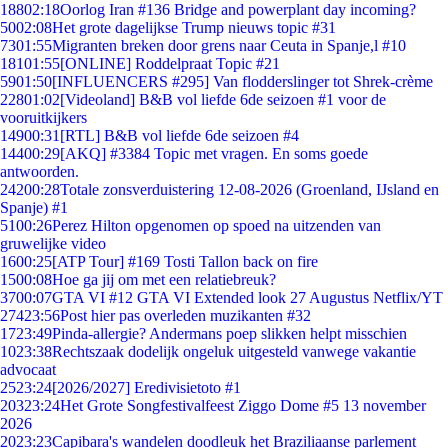
188
02:18
Oorlog Iran #136 Bridge and powerplant day incoming?
50
02:08
Het grote dagelijkse Trump nieuws topic #31
73
01:55
Migranten breken door grens naar Ceuta in Spanje,l #10
181
01:55
[ONLINE] Roddelpraat Topic #21
59
01:50
[INFLUENCERS #295] Van flodderslinger tot Shrek-crème
228
01:02
[Videoland] B&B vol liefde 6de seizoen #1 voor de
vooruitkijkers
149
00:31
[RTL] B&B vol liefde 6de seizoen #4
144
00:29
[AKQ] #3384 Topic met vragen. En soms goede
antwoorden.
242
00:28
Totale zonsverduistering 12-08-2026 (Groenland, IJsland en
Spanje) #1
51
00:26
Perez Hilton opgenomen op spoed na uitzenden van
gruwelijke video
16
00:25
[ATP Tour] #169 Tosti Tallon back on fire
15
00:08
Hoe ga jij om met een relatiebreuk?
37
00:07
GTA VI #12 GTA VI Extended look 27 Augustus Netflix/YT
274
23:56
Post hier pas overleden muzikanten #32
17
23:49
Pinda-allergie? Andermans poep slikken helpt misschien
10
23:38
Rechtszaak dodelijk ongeluk uitgesteld vanwege vakantie
advocaat
25
23:24
[2026/2027] Eredivisietoto #1
203
23:24
Het Grote Songfestivalfeest Ziggo Dome #5 13 november
2026
20
23:23
Capibara's wandelen doodleuk het Braziliaanse parlement