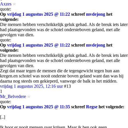
Axzes
quote:
Op
vrijdag 1 augustus 2025 @ 11:22
schreef
mvdejong
het
volgende:
Die mensen hebben verschrikkelijk geluk gehad. Als de breuk iets later
had plaatsgevonden was de schotel ondersteboven geland, met alle
gevolgen van dien.
quote:
Op
vrijdag 1 augustus 2025 @ 11:22
schreef
mvdejong
het
volgende:
Die mensen hebben verschrikkelijk geluk gehad. Als de breuk iets later
had plaatsgevonden was de schotel ondersteboven geland, met alle
gevolgen van dien.
Zegt dat maar tegen de mensen die de tegengewicht tegen hun aan
kregen.en schotel was nooit onderste boven geland want dan was hij
daarna nog steeds om gekieperd, vanwege de balk in het midden.
vrijdag 1 augustus 2025, 12:16 uur
#13
1
Mr_Belvedere
quote:
Op
vrijdag 1 augustus 2025 @ 11:35
schreef
Regse
het volgende:
[..]
Ik hoor er nooit mensen over krijsen. Maar ik ben ook geen