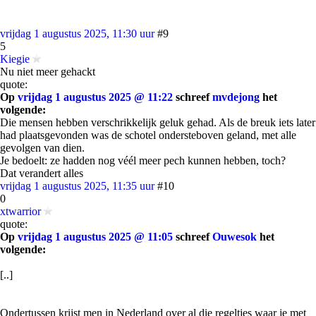
vrijdag 1 augustus 2025, 11:30 uur
#9
5
Kiegie
Nu niet meer gehackt
quote:
Op
vrijdag 1 augustus 2025 @ 11:22
schreef
mvdejong
het
volgende:
Die mensen hebben verschrikkelijk geluk gehad. Als de breuk iets later
had plaatsgevonden was de schotel ondersteboven geland, met alle
gevolgen van dien.
Je bedoelt: ze hadden nog véél meer pech kunnen hebben, toch?
Dat verandert alles
vrijdag 1 augustus 2025, 11:35 uur
#10
0
xtwarrior
quote:
Op
vrijdag 1 augustus 2025 @ 11:05
schreef
Ouwesok
het
volgende:
[..]
Ondertussen krijst men in Nederland over al die regeltjes waar je met