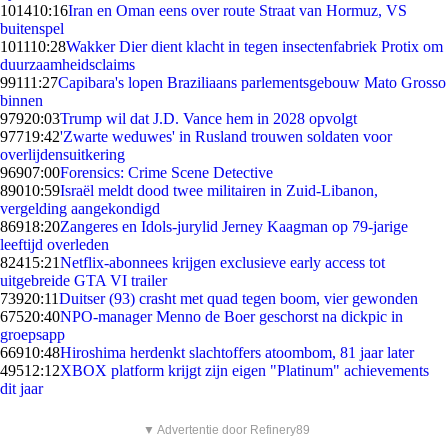
1014
10:16
Iran en Oman eens over route Straat van Hormuz, VS
buitenspel
1011
10:28
Wakker Dier dient klacht in tegen insectenfabriek Protix om
duurzaamheidsclaims
991
11:27
Capibara's lopen Braziliaans parlementsgebouw Mato Grosso
binnen
979
20:03
Trump wil dat J.D. Vance hem in 2028 opvolgt
977
19:42
'Zwarte weduwes' in Rusland trouwen soldaten voor
overlijdensuitkering
969
07:00
Forensics: Crime Scene Detective
890
10:59
Israël meldt dood twee militairen in Zuid-Libanon,
vergelding aangekondigd
869
18:20
Zangeres en Idols-jurylid Jerney Kaagman op 79-jarige
leeftijd overleden
824
15:21
Netflix-abonnees krijgen exclusieve early access tot
uitgebreide GTA VI trailer
739
20:11
Duitser (93) crasht met quad tegen boom, vier gewonden
675
20:40
NPO-manager Menno de Boer geschorst na dickpic in
groepsapp
669
10:48
Hiroshima herdenkt slachtoffers atoombom, 81 jaar later
495
12:12
XBOX platform krijgt zijn eigen "Platinum" achievements
dit jaar
▼ Advertentie door Refinery89