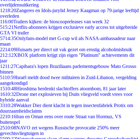
overlijdensuitkering
12
18:20
Zangeres en Idols-jurylid Jerney Kaagman op 79-jarige leeftijd
overleden
1
16:00
Trailers kijken: de bioscoopreleases van week 32
5
15:21
Netflix-abonnees krijgen exclusieve early access tot uitgebreide
GTA VI trailer
57
14:35
Onlyfans-model met G-cup wil als NASA-ambassadeur naar
maan
22
14:09
Huisarts per direct uit vak gezet om ernstig alcoholmisbruik
2
12:12
XBOX platform krijgt zijn eigen "Platinum" achievements dit
jaar
12
11:27
Capibara's lopen Braziliaans parlementsgebouw Mato Grosso
binnen
51
10:59
Israël meldt dood twee militairen in Zuid-Libanon, vergelding
aangekondigd
15
10:48
Hiroshima herdenkt slachtoffers atoombom, 81 jaar later
16
10:32
Drone met explosieven bij Duits vliegveld voedt vrees voor
hybride aanval
33
10:28
Wakker Dier dient klacht in tegen insectenfabriek Protix om
duurzaamheidsclaims
22
10:16
Iran en Oman eens over route Straat van Hormuz, VS
buitenspel
25
10:08
NAVO zet wegens Russische provocatie 250% meer
gevechtsvliegtuigen in
55
09:33
Waterschappen slaan alarm wegens droogte: Gereedschapskist