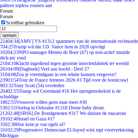
pakken topless zonnen aan
Forum
Forum
Scrollbar gebruiken
opslaan
224
04:34
[AMV] VS #1312 spammers van de internationale rechtsorde
7
04:25
Trump wil dat J.D. Vance hem in 2028 opvolgt
102
04:23
NPO-manager Menno de Boer (47) op non-actief stuurde
dick-pic rond
21
04:10
Klacht ingediend tegen grootste insectenfabriek ter wereld
261
04:09
[Dagboek] Veel aan hoofd - Deel 27
31
04:08
Zou je vreemdgaan in een relatie kunnen vergeven?
239
03:54
Tour de France femmes 2026 #3 Tijd voor de borstcrawl
9
03:32
Tony Scott (54) overleden
204
02:55
Trump wil Groenland #16 Het opengrensbeleid is de
schuldige
18
02:55
Vrouwen willen geen man meer #30
53
02:51
Oorlog in Oekraïne #1318 Drone baby drone
212
02:48
[SBS6] De Bondgenoten #317 We dansen de macaroni
191
02:40
Israel en Gaza #17
35
02:38
Hoe kom je van egels af?
101
02:29
Progressieve Democraat El-Sayed wint nipt voorverkiezing
Michigan