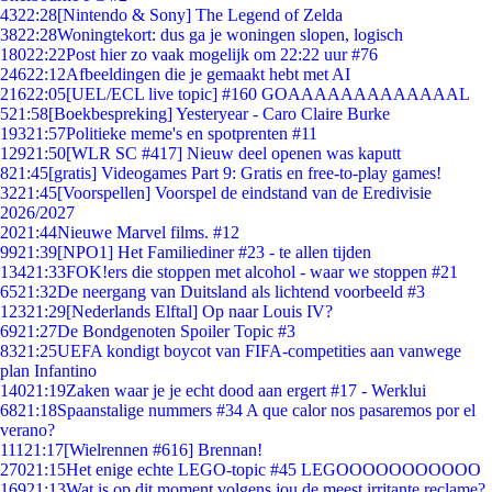
43
22:28
[Nintendo & Sony] The Legend of Zelda
38
22:28
Woningtekort: dus ga je woningen slopen, logisch
180
22:22
Post hier zo vaak mogelijk om 22:22 uur #76
246
22:12
Afbeeldingen die je gemaakt hebt met AI
216
22:05
[UEL/ECL live topic] #160 GOAAAAAAAAAAAAAL
5
21:58
[Boekbespreking] Yesteryear - Caro Claire Burke
193
21:57
Politieke meme's en spotprenten #11
129
21:50
[WLR SC #417] Nieuw deel openen was kaputt
8
21:45
[gratis] Videogames Part 9: Gratis en free-to-play games!
32
21:45
[Voorspellen] Voorspel de eindstand van de Eredivisie
2026/2027
20
21:44
Nieuwe Marvel films. #12
99
21:39
[NPO1] Het Familiediner #23 - te allen tijden
134
21:33
FOK!ers die stoppen met alcohol - waar we stoppen #21
65
21:32
De neergang van Duitsland als lichtend voorbeeld #3
123
21:29
[Nederlands Elftal] Op naar Louis IV?
69
21:27
De Bondgenoten Spoiler Topic #3
83
21:25
UEFA kondigt boycot van FIFA-competities aan vanwege
plan Infantino
140
21:19
Zaken waar je je echt dood aan ergert #17 - Werklui
68
21:18
Spaanstalige nummers #34 A que calor nos pasaremos por el
verano?
111
21:17
[Wielrennen #616] Brennan!
270
21:15
Het enige echte LEGO-topic #45 LEGOOOOOOOOOOO
169
21:13
Wat is op dit moment volgens jou de meest irritante reclame?