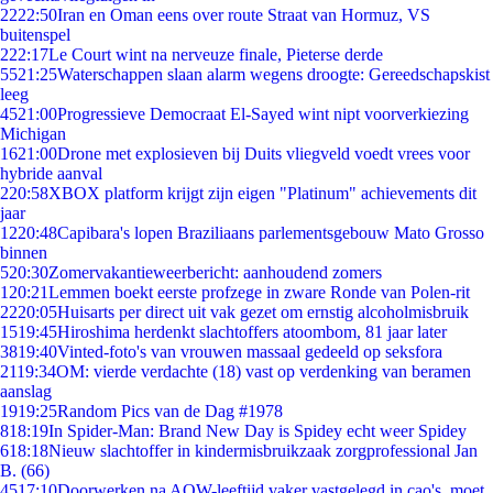
22
22:50
Iran en Oman eens over route Straat van Hormuz, VS
buitenspel
2
22:17
Le Court wint na nerveuze finale, Pieterse derde
55
21:25
Waterschappen slaan alarm wegens droogte: Gereedschapskist
leeg
45
21:00
Progressieve Democraat El-Sayed wint nipt voorverkiezing
Michigan
16
21:00
Drone met explosieven bij Duits vliegveld voedt vrees voor
hybride aanval
2
20:58
XBOX platform krijgt zijn eigen "Platinum" achievements dit
jaar
12
20:48
Capibara's lopen Braziliaans parlementsgebouw Mato Grosso
binnen
5
20:30
Zomervakantieweerbericht: aanhoudend zomers
1
20:21
Lemmen boekt eerste profzege in zware Ronde van Polen-rit
22
20:05
Huisarts per direct uit vak gezet om ernstig alcoholmisbruik
15
19:45
Hiroshima herdenkt slachtoffers atoombom, 81 jaar later
38
19:40
Vinted-foto's van vrouwen massaal gedeeld op seksfora
21
19:34
OM: vierde verdachte (18) vast op verdenking van beramen
aanslag
19
19:25
Random Pics van de Dag #1978
8
18:19
In Spider-Man: Brand New Day is Spidey echt weer Spidey
6
18:18
Nieuw slachtoffer in kindermisbruikzaak zorgprofessional Jan
B. (66)
45
17:10
Doorwerken na AOW-leeftijd vaker vastgelegd in cao's, moet