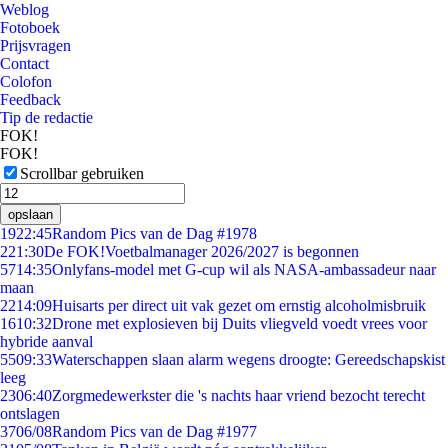
Weblog
Fotoboek
Prijsvragen
Contact
Colofon
Feedback
Tip de redactie
FOK!
FOK!
Scrollbar gebruiken
opslaan
19
22:45
Random Pics van de Dag #1978
2
21:30
De FOK!Voetbalmanager 2026/2027 is begonnen
57
14:35
Onlyfans-model met G-cup wil als NASA-ambassadeur naar
maan
22
14:09
Huisarts per direct uit vak gezet om ernstig alcoholmisbruik
16
10:32
Drone met explosieven bij Duits vliegveld voedt vrees voor
hybride aanval
55
09:33
Waterschappen slaan alarm wegens droogte: Gereedschapskist
leeg
23
06:40
Zorgmedewerkster die 's nachts haar vriend bezocht terecht
ontslagen
37
06/08
Random Pics van de Dag #1977