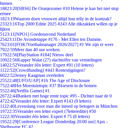
binnen
188
23:20
[SBS6] De Oranjezomer #10 Helene je kan het niet stop
ermee
18
23:19
Waarom doen vrouwen altijd hun telly in de kontzak?
233
23:16
Top 2000 Editie 2025 #243 Alle dikzakken willen op je
lijken
51
23:11
[NPO1] Goedenavond Nederland
254
23:11
De Avondetappe #176 - Met Ellen ten Damme.
76
23:01
[FOK!Voetbalmanager 2026/2027] #1 We zijn er weer
79
22:59
Meer dan 40 uur werken.
179
22:56
[PlayStation #184] Nieuw deel
109
22:56
Kapper Walat (27) slachtoffer van vernielingen
140
22:52
Verander één letter: Expert #91 (10 letters)
11
22:52
[Crowdfunding] #443 Rentestijgingen?
60
22:52
Jerney Kaagman overleden
255
22:48
[UFO/UAP] #16 The Age of Disclosure
75
22:48
Het Moestuintopic #37 Bloesem in de bomen
55
22:46
[Netflix Games] #1
267
22:44
Banken met hoge rente topic #95 - Dichter naar de 0
47
22:42
Verander één letter: Expert #143 (9 letters)
11
22:40
Levenslang voor man die inreed op betogers in München
197
22:35
Verander een letter expert (7lettereditie) #50
12
22:30
Verander één letter. Expert # 75 (8 letters)
195
22:29
[Conference League Donderdag 20:00 uur] Ajax -
Shelbourne FC #2