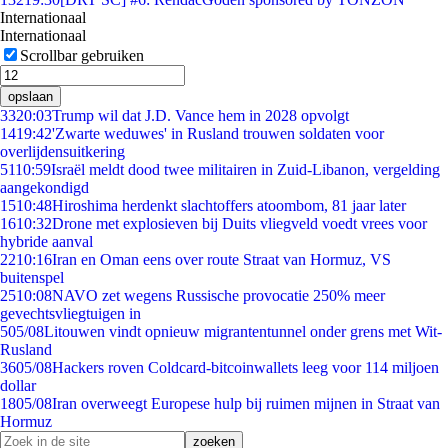
Internationaal
Internationaal
Scrollbar gebruiken
opslaan
33
20:03
Trump wil dat J.D. Vance hem in 2028 opvolgt
14
19:42
'Zwarte weduwes' in Rusland trouwen soldaten voor
overlijdensuitkering
51
10:59
Israël meldt dood twee militairen in Zuid-Libanon, vergelding
aangekondigd
15
10:48
Hiroshima herdenkt slachtoffers atoombom, 81 jaar later
16
10:32
Drone met explosieven bij Duits vliegveld voedt vrees voor
hybride aanval
22
10:16
Iran en Oman eens over route Straat van Hormuz, VS
buitenspel
25
10:08
NAVO zet wegens Russische provocatie 250% meer
gevechtsvliegtuigen in
5
05/08
Litouwen vindt opnieuw migrantentunnel onder grens met Wit-
Rusland
36
05/08
Hackers roven Coldcard-bitcoinwallets leeg voor 114 miljoen
dollar
18
05/08
Iran overweegt Europese hulp bij ruimen mijnen in Straat van
Hormuz