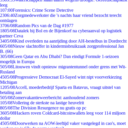
leeg
1
07:00
Forensics: Crime Scene Detective
23
06:40
Zorgmedewerkster die 's nachts haar vriend bezocht terecht
ontslagen
37
06/08
Random Pics van de Dag #1977
18
05/08
Datalek bij Bol en de Bijenkorf na cyberaanval op logistiek
partner Ceva
34
05/08
Kind overleden na aanrijding door AH-bestelbus in Dordrecht
6
05/08
Nieuw slachtoffer in kindermisbruikzaak zorgprofessional Jan
B. (66)
3
05/08
Geen Qatar en Abu Dhabi? Dan eindigt Formule 1-seizoen
mogelijk in Europa
5
05/08
Litouwen vindt opnieuw migrantentunnel onder grens met Wit-
Rusland
45
05/08
Progressieve Democraat El-Sayed wint nipt voorverkiezing
Michigan
12
05/08
Accell, moederbedrijf Sparta en Batavus, vraagt uitstel van
betaling aan
5
05/08
Zomervakantieweerbericht: aanhoudend zomers
1
05/08
Vollering de sterkste na lastige heuvelrit
8
05/08
The Division Resurgence nu gratis op pc
36
05/08
Hackers roven Coldcard-bitcoinwallets leeg voor 114 miljoen
dollar
45
05/08
Doorwerken na AOW-leeftijd vaker vastgelegd in cao's, moet