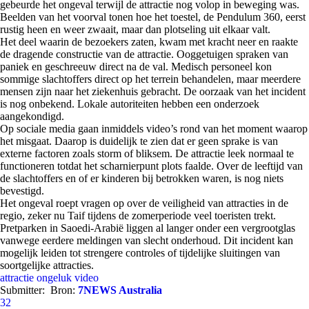
gebeurde het ongeval terwijl de attractie nog volop in beweging was.
Beelden van het voorval tonen hoe het toestel, de Pendulum 360, eerst
rustig heen en weer zwaait, maar dan plotseling uit elkaar valt.
Het deel waarin de bezoekers zaten, kwam met kracht neer en raakte
de dragende constructie van de attractie. Ooggetuigen spraken van
paniek en geschreeuw direct na de val. Medisch personeel kon
sommige slachtoffers direct op het terrein behandelen, maar meerdere
mensen zijn naar het ziekenhuis gebracht. De oorzaak van het incident
is nog onbekend. Lokale autoriteiten hebben een onderzoek
aangekondigd.
Op sociale media gaan inmiddels video’s rond van het moment waarop
het misgaat. Daarop is duidelijk te zien dat er geen sprake is van
externe factoren zoals storm of bliksem. De attractie leek normaal te
functioneren totdat het scharnierpunt plots faalde. Over de leeftijd van
de slachtoffers en of er kinderen bij betrokken waren, is nog niets
bevestigd.
Het ongeval roept vragen op over de veiligheid van attracties in de
regio, zeker nu Taif tijdens de zomerperiode veel toeristen trekt.
Pretparken in Saoedi-Arabië liggen al langer onder een vergrootglas
vanwege eerdere meldingen van slecht onderhoud. Dit incident kan
mogelijk leiden tot strengere controles of tijdelijke sluitingen van
soortgelijke attracties.
attractie
ongeluk
video
Submitter:
Bron:
7NEWS Australia
32