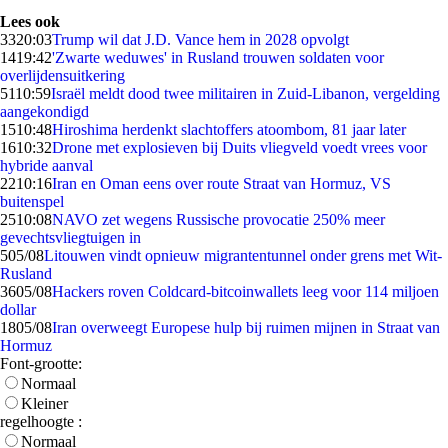
Lees ook
33
20:03
Trump wil dat J.D. Vance hem in 2028 opvolgt
14
19:42
'Zwarte weduwes' in Rusland trouwen soldaten voor
overlijdensuitkering
51
10:59
Israël meldt dood twee militairen in Zuid-Libanon, vergelding
aangekondigd
15
10:48
Hiroshima herdenkt slachtoffers atoombom, 81 jaar later
16
10:32
Drone met explosieven bij Duits vliegveld voedt vrees voor
hybride aanval
22
10:16
Iran en Oman eens over route Straat van Hormuz, VS
buitenspel
25
10:08
NAVO zet wegens Russische provocatie 250% meer
gevechtsvliegtuigen in
5
05/08
Litouwen vindt opnieuw migrantentunnel onder grens met Wit-
Rusland
36
05/08
Hackers roven Coldcard-bitcoinwallets leeg voor 114 miljoen
dollar
18
05/08
Iran overweegt Europese hulp bij ruimen mijnen in Straat van
Hormuz
Font-grootte:
Normaal
Kleiner
regelhoogte :
Normaal