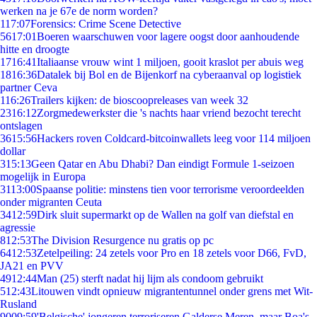
werken na je 67e de norm worden?
1
17:07
Forensics: Crime Scene Detective
56
17:01
Boeren waarschuwen voor lagere oogst door aanhoudende
hitte en droogte
17
16:41
Italiaanse vrouw wint 1 miljoen, gooit kraslot per abuis weg
18
16:36
Datalek bij Bol en de Bijenkorf na cyberaanval op logistiek
partner Ceva
1
16:26
Trailers kijken: de bioscoopreleases van week 32
23
16:12
Zorgmedewerkster die 's nachts haar vriend bezocht terecht
ontslagen
36
15:56
Hackers roven Coldcard-bitcoinwallets leeg voor 114 miljoen
dollar
3
15:13
Geen Qatar en Abu Dhabi? Dan eindigt Formule 1-seizoen
mogelijk in Europa
31
13:00
Spaanse politie: minstens tien voor terrorisme veroordeelden
onder migranten Ceuta
34
12:59
Dirk sluit supermarkt op de Wallen na golf van diefstal en
agressie
8
12:53
The Division Resurgence nu gratis op pc
64
12:53
Zetelpeiling: 24 zetels voor Pro en 18 zetels voor D66, FvD,
JA21 en PVV
49
12:44
Man (25) sterft nadat hij lijm als condoom gebruikt
5
12:43
Litouwen vindt opnieuw migrantentunnel onder grens met Wit-
Rusland
90
09:59
'Belgische' jongeren terroriseren Galderse Meren, maar Boa's