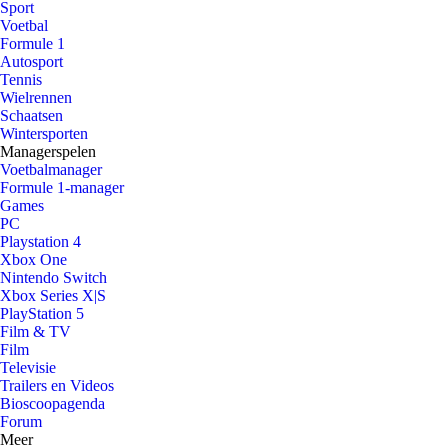
Sport
Voetbal
Formule 1
Autosport
Tennis
Wielrennen
Schaatsen
Wintersporten
Managerspelen
Voetbalmanager
Formule 1-manager
Games
PC
Playstation 4
Xbox One
Nintendo Switch
Xbox Series X|S
PlayStation 5
Film & TV
Film
Televisie
Trailers en Videos
Bioscoopagenda
Forum
Meer