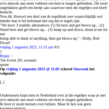
zo'n attractie aan moet voldoen om hem te mogen gebruiken. Dit soort
ongelukken geeft een beetje aan waarvoor men die regeltjes ooit heeft
bedacht.
Nou dit. Hoewel een deel van de regeldruk zeer waarschijnlijk wel
minder kan is het helemaal niet erg dat er regels zijn.
"We have 3 realistic alternatives: (1) Sit here and get blown up... (2)
Stand here and get blown up... (3) Jump up and down, shout at me for
not
being able to think of anything, then get blown up." - Holly, Red
Dwarf
vrijdag 1 augustus 2025, 11:35 uur
#11
1
Regse
The Event 201 scenario
quote:
Op
vrijdag 1 augustus 2025 @ 11:05
schreef
Ouwesok
het
volgende:
[..]
Ondertussen krijst men in Nederland over al die regeltjes waar je met
zo'n attractie aan moet voldoen om hem te mogen gebruiken.
Ik hoor er nooit mensen over krijsen. Maar ik ben ook geen
kermisexploitant.