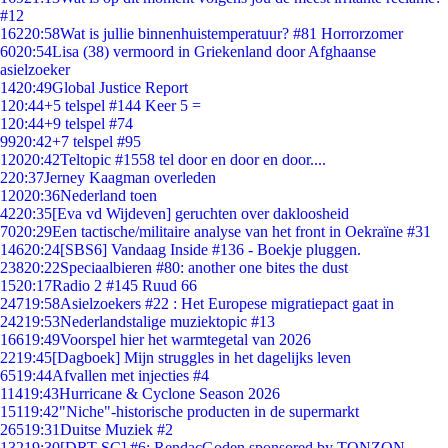
#12
162
20:58
Wat is jullie binnenhuistemperatuur? #81 Horrorzomer
60
20:54
Lisa (38) vermoord in Griekenland door Afghaanse
asielzoeker
14
20:49
Global Justice Report
1
20:44
+5 telspel #144 Keer 5 =
1
20:44
+9 telspel #74
99
20:42
+7 telspel #95
120
20:42
Teltopic #1558 tel door en door en door....
2
20:37
Jerney Kaagman overleden
120
20:36
Nederland toen
42
20:35
[Eva vd Wijdeven] geruchten over dakloosheid
70
20:29
Een tactische/militaire analyse van het front in Oekraïne #31
146
20:24
[SBS6] Vandaag Inside #136 - Boekje pluggen.
238
20:22
Speciaalbieren #80: another one bites the dust
15
20:17
Radio 2 #145 Ruud 66
247
19:58
Asielzoekers #22 : Het Europese migratiepact gaat in
242
19:53
Nederlandstalige muziektopic #13
166
19:49
Voorspel hier het warmtegetal van 2026
22
19:45
[Dagboek] Mijn struggles in het dagelijks leven
65
19:44
Afvallen met injecties #4
114
19:43
Hurricane & Cyclone Season 2026
151
19:42
"Niche"-historische producten in de supermarkt
265
19:31
Duitse Muziek #2
132
19:30
[DRT SC] #6: RendacGoden sponsored by TONZON