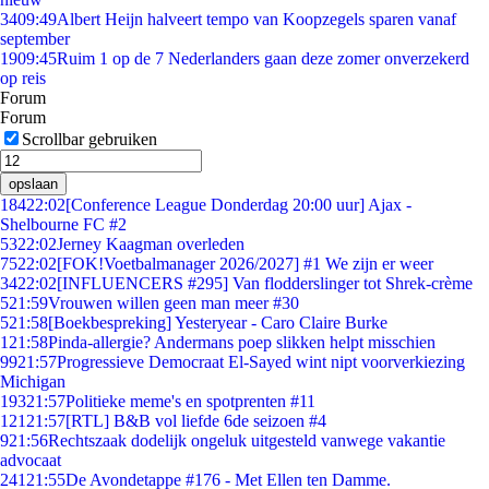
34
09:49
Albert Heijn halveert tempo van Koopzegels sparen vanaf
september
19
09:45
Ruim 1 op de 7 Nederlanders gaan deze zomer onverzekerd
op reis
Forum
Forum
Scrollbar gebruiken
opslaan
184
22:02
[Conference League Donderdag 20:00 uur] Ajax -
Shelbourne FC #2
53
22:02
Jerney Kaagman overleden
75
22:02
[FOK!Voetbalmanager 2026/2027] #1 We zijn er weer
34
22:02
[INFLUENCERS #295] Van flodderslinger tot Shrek-crème
5
21:59
Vrouwen willen geen man meer #30
5
21:58
[Boekbespreking] Yesteryear - Caro Claire Burke
1
21:58
Pinda-allergie? Andermans poep slikken helpt misschien
99
21:57
Progressieve Democraat El-Sayed wint nipt voorverkiezing
Michigan
193
21:57
Politieke meme's en spotprenten #11
121
21:57
[RTL] B&B vol liefde 6de seizoen #4
9
21:56
Rechtszaak dodelijk ongeluk uitgesteld vanwege vakantie
advocaat
241
21:55
De Avondetappe #176 - Met Ellen ten Damme.