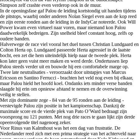
Simpson zelf crashte even verderop ook in de muur.
In de openingsfase gaf Palou de leiding kortstondig uit handen tijdens
de pitstops, waarbij onder anderen Nolan Siegel even aan de kop reed
en zijn eerste ronden aan de leiding in de IndyCar noteerde. Ook Will
Power kwam even virtueel naar voren, maar niemand kon Palou
daadwerkelijk bedreigen. Zijn snelheid bleef constant hoog, zelfs op
oudere banden.
Halverwege de race viel vooral het duel tussen Christian Lundgaard en
Colton Herta op. Lundgaard passeerde Herta agressief in de laatste
bocht, een zet die hem uiteindelijk hielp naar de tweede plek. Herta
kon later geen vuist meer maken en werd derde. Ondertussen liep
Palou steeds verder uit en bouwde hij een comfortabele marge op.
Twee late neutralisaties - veroorzaakt door uitstapjes van Marcus
Ericsson en Santino Ferrucci - brachten het veld nog even bij elkaar,
maar Palou hield het hoofd koel. Ondanks iets minder verse banden
slaagde hij erin om opnieuw afstand te nemen en de overwinning
veilig te stellen.
Met zijn dominante zege - 84 van de 95 ronden aan de leiding -
verstevigde Palou zijn positie in het kampioenschap. Dankzij de
maximale score en de vierde plek van Pato O’Ward bedraagt zijn
voorsprong nu 121 punten. Met nog drie races te gaan lijkt zijn derde
opeenvolgende titel nagenoeg zeker.
Voor Rinus van Kalmthout was het een dag van frustratie. De
Nederlander reed zich met een prima strategie van het achterveld naar