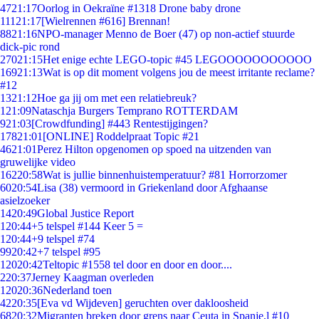
47
21:17
Oorlog in Oekraïne #1318 Drone baby drone
111
21:17
[Wielrennen #616] Brennan!
88
21:16
NPO-manager Menno de Boer (47) op non-actief stuurde
dick-pic rond
270
21:15
Het enige echte LEGO-topic #45 LEGOOOOOOOOOOO
169
21:13
Wat is op dit moment volgens jou de meest irritante reclame?
#12
13
21:12
Hoe ga jij om met een relatiebreuk?
1
21:09
Nataschja Burgers Temprano ROTTERDAM
9
21:03
[Crowdfunding] #443 Rentestijgingen?
178
21:01
[ONLINE] Roddelpraat Topic #21
46
21:01
Perez Hilton opgenomen op spoed na uitzenden van
gruwelijke video
162
20:58
Wat is jullie binnenhuistemperatuur? #81 Horrorzomer
60
20:54
Lisa (38) vermoord in Griekenland door Afghaanse
asielzoeker
14
20:49
Global Justice Report
1
20:44
+5 telspel #144 Keer 5 =
1
20:44
+9 telspel #74
99
20:42
+7 telspel #95
120
20:42
Teltopic #1558 tel door en door en door....
2
20:37
Jerney Kaagman overleden
120
20:36
Nederland toen
42
20:35
[Eva vd Wijdeven] geruchten over dakloosheid
68
20:32
Migranten breken door grens naar Ceuta in Spanje,l #10