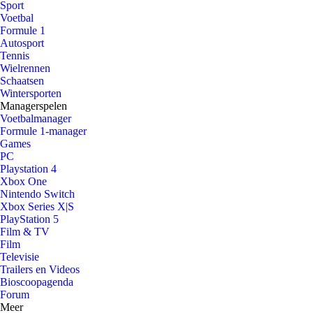
Sport
Voetbal
Formule 1
Autosport
Tennis
Wielrennen
Schaatsen
Wintersporten
Managerspelen
Voetbalmanager
Formule 1-manager
Games
PC
Playstation 4
Xbox One
Nintendo Switch
Xbox Series X|S
PlayStation 5
Film & TV
Film
Televisie
Trailers en Videos
Bioscoopagenda
Forum
Meer