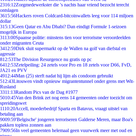
23
16:12
Zorgmedewerkster die 's nachts haar vriend bezocht terecht
ontslagen
36
15:56
Hackers roven Coldcard-bitcoinwallets leeg voor 114 miljoen
dollar
3
15:13
Geen Qatar en Abu Dhabi? Dan eindigt Formule 1-seizoen
mogelijk in Europa
31
13:00
Spaanse politie: minstens tien voor terrorisme veroordeelden
onder migranten Ceuta
34
12:59
Dirk sluit supermarkt op de Wallen na golf van diefstal en
agressie
8
12:53
The Division Resurgence nu gratis op pc
64
12:53
Zetelpeiling: 24 zetels voor Pro en 18 zetels voor D66, FvD,
JA21 en PVV
49
12:44
Man (25) sterft nadat hij lijm als condoom gebruikt
5
12:43
Litouwen vindt opnieuw migrantentunnel onder grens met Wit-
Rusland
33
11:13
Random Pics van de Dag #1977
50
10:45
Van den Brink zet nog eens 14 gemeenten onder toezicht om
spreidingswet
11
10:20
Accell, moederbedrijf Sparta en Batavus, vraagt uitstel van
betaling aan
90
09:59
'Belgische' jongeren terroriseren Galderse Meren, maar Boa's
pakken topless zonnen aan
79
09:56
In veel gemeenten helemaal geen vuurwerk meer met oud en
nieuw