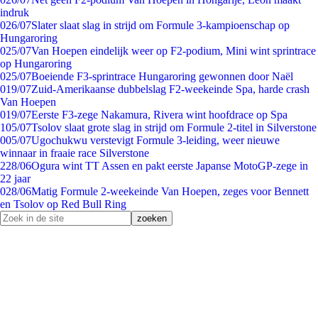
indruk
0
26/07
Slater slaat slag in strijd om Formule 3-kampioenschap op
Hungaroring
0
25/07
Van Hoepen eindelijk weer op F2-podium, Mini wint sprintrace
op Hungaroring
0
25/07
Boeiende F3-sprintrace Hungaroring gewonnen door Naël
0
19/07
Zuid-Amerikaanse dubbelslag F2-weekeinde Spa, harde crash
Van Hoepen
0
19/07
Eerste F3-zege Nakamura, Rivera wint hoofdrace op Spa
1
05/07
Tsolov slaat grote slag in strijd om Formule 2-titel in Silverstone
0
05/07
Ugochukwu verstevigt Formule 3-leiding, weer nieuwe
winnaar in fraaie race Silverstone
2
28/06
Ogura wint TT Assen en pakt eerste Japanse MotoGP-zege in
22 jaar
0
28/06
Matig Formule 2-weekeinde Van Hoepen, zeges voor Bennett
en Tsolov op Red Bull Ring