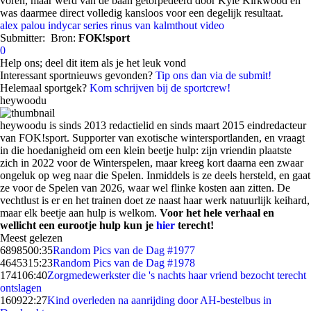
voren, maar werd van de baan getorpedeerd door Kyle Kirkwood en
was daarmee direct volledig kansloos voor een degelijk resultaat.
alex palou
indycar series
rinus van kalmthout
video
Submitter:
Bron:
FOK!sport
0
Help ons; deel dit item als je het leuk vond
Interessant sportnieuws gevonden?
Tip ons dan via de submit!
Helemaal sportgek?
Kom schrijven bij de sportcrew!
heywoodu
heywoodu is sinds 2013 redactielid en sinds maart 2015 eindredacteur
van FOK!sport. Supporter van exotische wintersportlanden, en vraagt
in die hoedanigheid om een klein beetje hulp: zijn vriendin plaatste
zich in 2022 voor de Winterspelen, maar kreeg kort daarna een zwaar
ongeluk op weg naar die Spelen. Inmiddels is ze deels hersteld, en gaat
ze voor de Spelen van 2026, waar wel flinke kosten aan zitten. De
vechtlust is er en het trainen doet ze naast haar werk natuurlijk keihard,
maar elk beetje aan hulp is welkom.
Voor het hele verhaal en
wellicht een eurootje hulp kun je
hier
terecht!
Meest gelezen
68985
00:35
Random Pics van de Dag #1977
46453
15:23
Random Pics van de Dag #1978
1741
06:40
Zorgmedewerkster die 's nachts haar vriend bezocht terecht
ontslagen
1609
22:27
Kind overleden na aanrijding door AH-bestelbus in