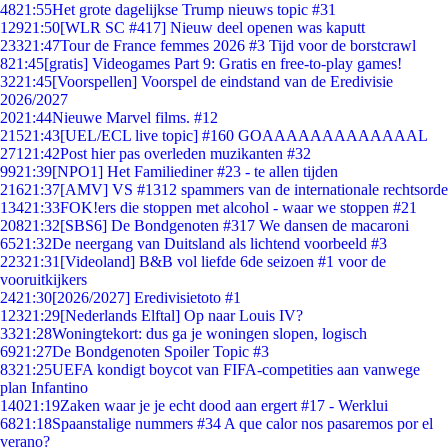
48
21:55
Het grote dagelijkse Trump nieuws topic #31
129
21:50
[WLR SC #417] Nieuw deel openen was kaputt
233
21:47
Tour de France femmes 2026 #3 Tijd voor de borstcrawl
8
21:45
[gratis] Videogames Part 9: Gratis en free-to-play games!
32
21:45
[Voorspellen] Voorspel de eindstand van de Eredivisie
2026/2027
20
21:44
Nieuwe Marvel films. #12
215
21:43
[UEL/ECL live topic] #160 GOAAAAAAAAAAAAAL
271
21:42
Post hier pas overleden muzikanten #32
99
21:39
[NPO1] Het Familiediner #23 - te allen tijden
216
21:37
[AMV] VS #1312 spammers van de internationale rechtsorde
134
21:33
FOK!ers die stoppen met alcohol - waar we stoppen #21
208
21:32
[SBS6] De Bondgenoten #317 We dansen de macaroni
65
21:32
De neergang van Duitsland als lichtend voorbeeld #3
223
21:31
[Videoland] B&B vol liefde 6de seizoen #1 voor de
vooruitkijkers
24
21:30
[2026/2027] Eredivisietoto #1
123
21:29
[Nederlands Elftal] Op naar Louis IV?
33
21:28
Woningtekort: dus ga je woningen slopen, logisch
69
21:27
De Bondgenoten Spoiler Topic #3
83
21:25
UEFA kondigt boycot van FIFA-competities aan vanwege
plan Infantino
140
21:19
Zaken waar je je echt dood aan ergert #17 - Werklui
68
21:18
Spaanstalige nummers #34 A que calor nos pasaremos por el
verano?