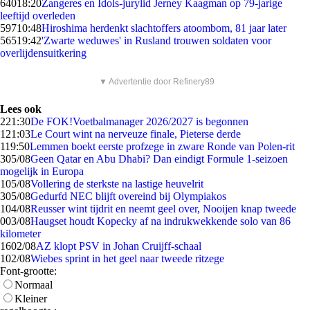
640
18:20
Zangeres en Idols-jurylid Jerney Kaagman op 79-jarige
leeftijd overleden
597
10:48
Hiroshima herdenkt slachtoffers atoombom, 81 jaar later
565
19:42
'Zwarte weduwes' in Rusland trouwen soldaten voor
overlijdensuitkering
▼ Advertentie door Refinery89
Lees ook
2
21:30
De FOK!Voetbalmanager 2026/2027 is begonnen
1
21:03
Le Court wint na nerveuze finale, Pieterse derde
1
19:50
Lemmen boekt eerste profzege in zware Ronde van Polen-rit
3
05/08
Geen Qatar en Abu Dhabi? Dan eindigt Formule 1-seizoen
mogelijk in Europa
1
05/08
Vollering de sterkste na lastige heuvelrit
3
05/08
Gedurfd NEC blijft overeind bij Olympiakos
1
04/08
Reusser wint tijdrit en neemt geel over, Nooijen knap tweede
0
03/08
Haugset houdt Kopecky af na indrukwekkende solo van 86
kilometer
16
02/08
AZ klopt PSV in Johan Cruijff-schaal
1
02/08
Wiebes sprint in het geel naar tweede ritzege
Font-grootte:
Normaal
Kleiner