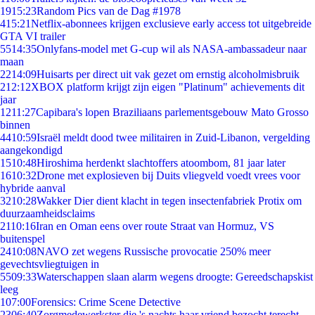
19
15:23
Random Pics van de Dag #1978
4
15:21
Netflix-abonnees krijgen exclusieve early access tot uitgebreide
GTA VI trailer
55
14:35
Onlyfans-model met G-cup wil als NASA-ambassadeur naar
maan
22
14:09
Huisarts per direct uit vak gezet om ernstig alcoholmisbruik
2
12:12
XBOX platform krijgt zijn eigen "Platinum" achievements dit
jaar
12
11:27
Capibara's lopen Braziliaans parlementsgebouw Mato Grosso
binnen
44
10:59
Israël meldt dood twee militairen in Zuid-Libanon, vergelding
aangekondigd
15
10:48
Hiroshima herdenkt slachtoffers atoombom, 81 jaar later
16
10:32
Drone met explosieven bij Duits vliegveld voedt vrees voor
hybride aanval
32
10:28
Wakker Dier dient klacht in tegen insectenfabriek Protix om
duurzaamheidsclaims
21
10:16
Iran en Oman eens over route Straat van Hormuz, VS
buitenspel
24
10:08
NAVO zet wegens Russische provocatie 250% meer
gevechtsvliegtuigen in
55
09:33
Waterschappen slaan alarm wegens droogte: Gereedschapskist
leeg
1
07:00
Forensics: Crime Scene Detective
23
06:40
Zorgmedewerkster die 's nachts haar vriend bezocht terecht