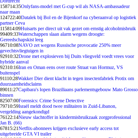
Dordrecht
1587
14:35
Onlyfans-model met G-cup wil als NASA-ambassadeur
naar maan
1247
22:40
Datalek bij Bol en de Bijenkorf na cyberaanval op logistiek
partner Ceva
1158
14:09
Huisarts per direct uit vak gezet om ernstig alcoholmisbruik
994
09:33
Waterschappen slaan alarm wegens droogte:
Gereedschapskist leeg
967
10:08
NAVO zet wegens Russische provocatie 250% meer
gevechtsvliegtuigen in
929
10:32
Drone met explosieven bij Duits vliegveld voedt vrees voor
hybride aanval
923
10:16
Iran en Oman eens over route Straat van Hormuz, VS
buitenspel
911
10:28
Wakker Dier dient klacht in tegen insectenfabriek Protix om
duurzaamheidsclaims
890
11:27
Capibara's lopen Braziliaans parlementsgebouw Mato Grosso
binnen
825
07:00
Forensics: Crime Scene Detective
797
10:59
Israël meldt dood twee militairen in Zuid-Libanon,
vergelding aangekondigd
761
22:14
Nieuw slachtoffer in kindermisbruikzaak zorgprofessional
Jan B. (66)
678
15:21
Netflix-abonnees krijgen exclusieve early access tot
uitgebreide GTA VI trailer