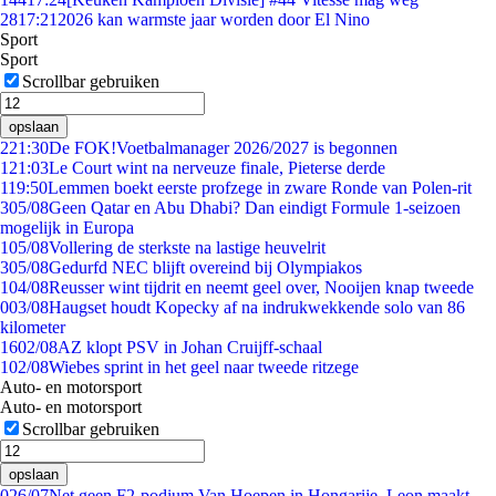
28
17:21
2026 kan warmste jaar worden door El Nino
Sport
Sport
Scrollbar gebruiken
opslaan
2
21:30
De FOK!Voetbalmanager 2026/2027 is begonnen
1
21:03
Le Court wint na nerveuze finale, Pieterse derde
1
19:50
Lemmen boekt eerste profzege in zware Ronde van Polen-rit
3
05/08
Geen Qatar en Abu Dhabi? Dan eindigt Formule 1-seizoen
mogelijk in Europa
1
05/08
Vollering de sterkste na lastige heuvelrit
3
05/08
Gedurfd NEC blijft overeind bij Olympiakos
1
04/08
Reusser wint tijdrit en neemt geel over, Nooijen knap tweede
0
03/08
Haugset houdt Kopecky af na indrukwekkende solo van 86
kilometer
16
02/08
AZ klopt PSV in Johan Cruijff-schaal
1
02/08
Wiebes sprint in het geel naar tweede ritzege
Auto- en motorsport
Auto- en motorsport
Scrollbar gebruiken
opslaan
0
26/07
Net geen F2-podium Van Hoepen in Hongarije, Leon maakt