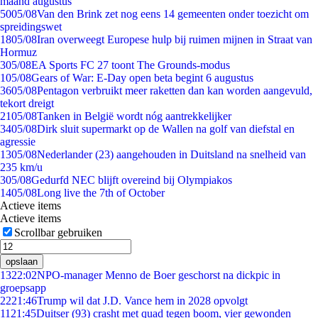
maand augustus
50
05/08
Van den Brink zet nog eens 14 gemeenten onder toezicht om
spreidingswet
18
05/08
Iran overweegt Europese hulp bij ruimen mijnen in Straat van
Hormuz
3
05/08
EA Sports FC 27 toont The Grounds-modus
1
05/08
Gears of War: E-Day open beta begint 6 augustus
36
05/08
Pentagon verbruikt meer raketten dan kan worden aangevuld,
tekort dreigt
21
05/08
Tanken in België wordt nóg aantrekkelijker
34
05/08
Dirk sluit supermarkt op de Wallen na golf van diefstal en
agressie
13
05/08
Nederlander (23) aangehouden in Duitsland na snelheid van
235 km/u
3
05/08
Gedurfd NEC blijft overeind bij Olympiakos
14
05/08
Long live the 7th of October
Actieve items
Actieve items
Scrollbar gebruiken
opslaan
13
22:02
NPO-manager Menno de Boer geschorst na dickpic in
groepsapp
22
21:46
Trump wil dat J.D. Vance hem in 2028 opvolgt
11
21:45
Duitser (93) crasht met quad tegen boom, vier gewonden