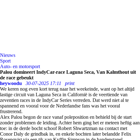
Nieuws
Sport
Auto- en motorsport
Palou domineert IndyCar-race Laguna Seca, Van Kalmthout uit
de race gebeukt
heywoodu
30-07-2025 17:11
print
We keren nog even kort terug naar het weekeinde, want op het altijd
lastige circuit van Laguna Seca in Californië is de veertiende van
zeventien races in de IndyCar Series verreden. Dat werd niet al te
spannend en vooral voor de Nederlandse fans was het vooral
frustrerend.
Alex Palou begon de race vanaf poleposition en behield bij de start
zonder problemen de leiding. Achter hem ging het er meteen heftig aan
toe: in de derde bocht schoof Robert Shwartzman na contact met
Conor Daly de grindbak in, en enkele bochten later belandde Felix
Rosenqvist via een tik van Kyffin Simpson in de bandenstapel.