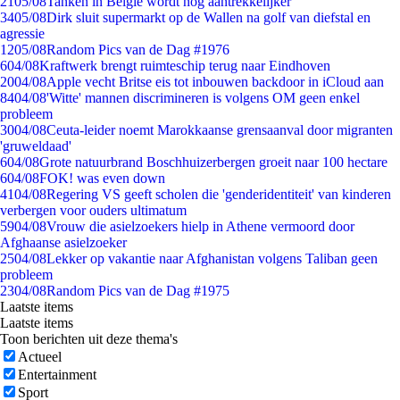
21
05/08
Tanken in België wordt nóg aantrekkelijker
34
05/08
Dirk sluit supermarkt op de Wallen na golf van diefstal en
agressie
12
05/08
Random Pics van de Dag #1976
6
04/08
Kraftwerk brengt ruimteschip terug naar Eindhoven
20
04/08
Apple vecht Britse eis tot inbouwen backdoor in iCloud aan
84
04/08
'Witte' mannen discrimineren is volgens OM geen enkel
probleem
30
04/08
Ceuta-leider noemt Marokkaanse grensaanval door migranten
'gruweldaad'
6
04/08
Grote natuurbrand Boschhuizerbergen groeit naar 100 hectare
6
04/08
FOK! was even down
41
04/08
Regering VS geeft scholen die 'genderidentiteit' van kinderen
verbergen voor ouders ultimatum
59
04/08
Vrouw die asielzoekers hielp in Athene vermoord door
Afghaanse asielzoeker
25
04/08
Lekker op vakantie naar Afghanistan volgens Taliban geen
probleem
23
04/08
Random Pics van de Dag #1975
Laatste items
Laatste items
Toon berichten uit deze thema's
Actueel
Entertainment
Sport