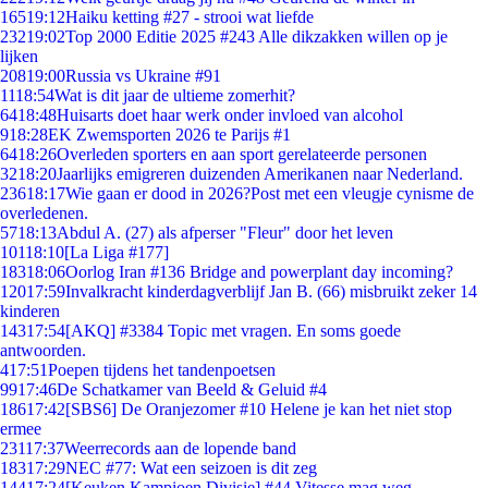
165
19:12
Haiku ketting #27 - strooi wat liefde
232
19:02
Top 2000 Editie 2025 #243 Alle dikzakken willen op je
lijken
208
19:00
Russia vs Ukraine #91
11
18:54
Wat is dit jaar de ultieme zomerhit?
64
18:48
Huisarts doet haar werk onder invloed van alcohol
9
18:28
EK Zwemsporten 2026 te Parijs #1
64
18:26
Overleden sporters en aan sport gerelateerde personen
32
18:20
Jaarlijks emigreren duizenden Amerikanen naar Nederland.
236
18:17
Wie gaan er dood in 2026?Post met een vleugje cynisme de
overledenen.
57
18:13
Abdul A. (27) als afperser "Fleur" door het leven
101
18:10
[La Liga #177]
183
18:06
Oorlog Iran #136 Bridge and powerplant day incoming?
120
17:59
Invalkracht kinderdagverblijf Jan B. (66) misbruikt zeker 14
kinderen
143
17:54
[AKQ] #3384 Topic met vragen. En soms goede
antwoorden.
4
17:51
Poepen tijdens het tandenpoetsen
99
17:46
De Schatkamer van Beeld & Geluid #4
186
17:42
[SBS6] De Oranjezomer #10 Helene je kan het niet stop
ermee
231
17:37
Weerrecords aan de lopende band
183
17:29
NEC #77: Wat een seizoen is dit zeg
144
17:24
[Keuken Kampioen Divisie] #44 Vitesse mag weg