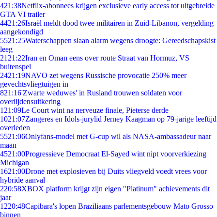
4
21:38
Netflix-abonnees krijgen exclusieve early access tot uitgebreide
GTA VI trailer
44
21:26
Israël meldt dood twee militairen in Zuid-Libanon, vergelding
aangekondigd
55
21:25
Waterschappen slaan alarm wegens droogte: Gereedschapskist
leeg
21
21:22
Iran en Oman eens over route Straat van Hormuz, VS
buitenspel
24
21:19
NAVO zet wegens Russische provocatie 250% meer
gevechtsvliegtuigen in
8
21:16
'Zwarte weduwes' in Rusland trouwen soldaten voor
overlijdensuitkering
1
21:09
Le Court wint na nerveuze finale, Pieterse derde
10
21:07
Zangeres en Idols-jurylid Jerney Kaagman op 79-jarige leeftijd
overleden
55
21:06
Onlyfans-model met G-cup wil als NASA-ambassadeur naar
maan
45
21:00
Progressieve Democraat El-Sayed wint nipt voorverkiezing
Michigan
16
21:00
Drone met explosieven bij Duits vliegveld voedt vrees voor
hybride aanval
2
20:58
XBOX platform krijgt zijn eigen "Platinum" achievements dit
jaar
12
20:48
Capibara's lopen Braziliaans parlementsgebouw Mato Grosso
binnen