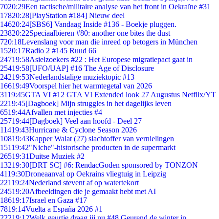
70
20:29
Een tactische/militaire analyse van het front in Oekraïne #31
178
20:28
[PlayStation #184] Nieuw deel
146
20:24
[SBS6] Vandaag Inside #136 - Boekje pluggen.
238
20:22
Speciaalbieren #80: another one bites the dust
7
20:18
Levenslang voor man die inreed op betogers in München
15
20:17
Radio 2 #145 Ruud 66
247
19:58
Asielzoekers #22 : Het Europese migratiepact gaat in
254
19:58
[UFO/UAP] #16 The Age of Disclosure
242
19:53
Nederlandstalige muziektopic #13
166
19:49
Voorspel hier het warmtegetal van 2026
31
19:45
GTA VI #12 GTA VI Extended look 27 Augustus Netflix/YT
22
19:45
[Dagboek] Mijn struggles in het dagelijks leven
65
19:44
Afvallen met injecties #4
257
19:44
[Dagboek] Veel aan hoofd - Deel 27
114
19:43
Hurricane & Cyclone Season 2026
108
19:43
Kapper Walat (27) slachtoffer van vernielingen
151
19:42
"Niche"-historische producten in de supermarkt
265
19:31
Duitse Muziek #2
132
19:30
[DRT SC] #6: RendacGoden sponsored by TONZON
41
19:30
Droneaanval op Oekrains vliegtuig in Leipzig
221
19:24
Nederland stevent af op watertekort
245
19:20
Afbeeldingen die je gemaakt hebt met AI
186
19:17
Israel en Gaza #17
78
19:14
Vuelta a España 2026 #1
222
19:12
Welk geurtje draag jij nu #48 Geurend de winter in