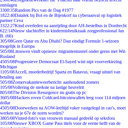
ontslagen
33
00:35
Random Pics van de Dag #1977
18
22:40
Datalek bij Bol en de Bijenkorf na cyberaanval op logistiek
partner Ceva
33
22:27
Kind overleden na aanrijding door AH-bestelbus in Dordrecht
6
22:14
Nieuw slachtoffer in kindermisbruikzaak zorgprofessional Jan
B. (66)
3
05/08
Geen Qatar en Abu Dhabi? Dan eindigt Formule 1-seizoen
mogelijk in Europa
5
05/08
Litouwen vindt opnieuw migrantentunnel onder grens met Wit-
Rusland
45
05/08
Progressieve Democraat El-Sayed wint nipt voorverkiezing
Michigan
11
05/08
Accell, moederbedrijf Sparta en Batavus, vraagt uitstel van
betaling aan
5
05/08
Zomervakantieweerbericht: aanhoudend zomers
1
05/08
Vollering de sterkste na lastige heuvelrit
8
05/08
The Division Resurgence nu gratis op pc
36
05/08
Hackers roven Coldcard-bitcoinwallets leeg voor 114 miljoen
dollar
45
05/08
Doorwerken na AOW-leeftijd vaker vastgelegd in cao's, moet
werken na je 67e de norm worden?
38
05/08
Vinted-foto's van vrouwen massaal gedeeld op seksfora
1
05/08
Nieuwe XBOX Game Pass titels voor de eerste helft van de