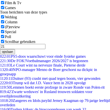
Film & Tv
Games
Toon berichten van deze types
Weblog
Column
(P)review
Special
Poll
Scrollbar gebruiken
opslaan
0
22:01
PS5-doos waarschuwt voor einde fysieke games
2
21:30
De FOK!Voetbalmanager 2026/2027 is begonnen
1
21:03
Le Court wint na nerveuze finale, Pieterse derde
13
20:40
NPO-manager Menno de Boer geschorst na dickpic in
groepsapp
11
20:11
Duitser (93) crasht met quad tegen boom, vier gewonden
22
20:03
Trump wil dat J.D. Vance hem in 2028 opvolgt
1
19:50
Lemmen boekt eerste profzege in zware Ronde van Polen-rit
8
19:42
'Zwarte weduwes' in Rusland trouwen soldaten voor
overlijdensuitkering
10
18:20
Zangeres en Idols-jurylid Jerney Kaagman op 79-jarige leeftijd
overleden
1
16:00
Trailers kijken: de bioscoopreleases van week 32