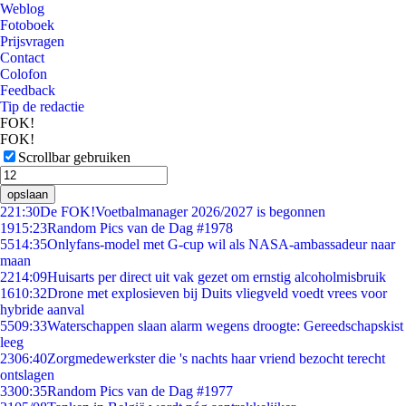
Weblog
Fotoboek
Prijsvragen
Contact
Colofon
Feedback
Tip de redactie
FOK!
FOK!
Scrollbar gebruiken
opslaan
2
21:30
De FOK!Voetbalmanager 2026/2027 is begonnen
19
15:23
Random Pics van de Dag #1978
55
14:35
Onlyfans-model met G-cup wil als NASA-ambassadeur naar
maan
22
14:09
Huisarts per direct uit vak gezet om ernstig alcoholmisbruik
16
10:32
Drone met explosieven bij Duits vliegveld voedt vrees voor
hybride aanval
55
09:33
Waterschappen slaan alarm wegens droogte: Gereedschapskist
leeg
23
06:40
Zorgmedewerkster die 's nachts haar vriend bezocht terecht
ontslagen
33
00:35
Random Pics van de Dag #1977