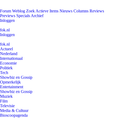
Forum
Weblog
Zoek
Actieve Items
Nieuws
Columns
Reviews
Previews
Specials
Archief
Inloggen
fok.nl
Inloggen
fok.nl
Actueel
Nederland
Internationaal
Economie
Politiek
Tech
Showbiz en Gossip
Opmerkelijk
Entertainment
Showbiz en Gossip
Muziek
Film
Televisie
Media & Cultuur
Bioscoopagenda