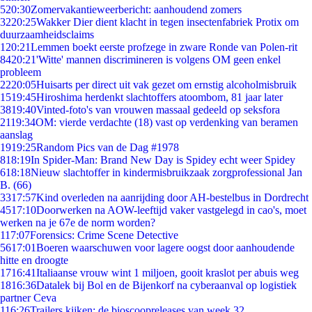
5
20:30
Zomervakantieweerbericht: aanhoudend zomers
32
20:25
Wakker Dier dient klacht in tegen insectenfabriek Protix om
duurzaamheidsclaims
1
20:21
Lemmen boekt eerste profzege in zware Ronde van Polen-rit
84
20:21
'Witte' mannen discrimineren is volgens OM geen enkel
probleem
22
20:05
Huisarts per direct uit vak gezet om ernstig alcoholmisbruik
15
19:45
Hiroshima herdenkt slachtoffers atoombom, 81 jaar later
38
19:40
Vinted-foto's van vrouwen massaal gedeeld op seksfora
21
19:34
OM: vierde verdachte (18) vast op verdenking van beramen
aanslag
19
19:25
Random Pics van de Dag #1978
8
18:19
In Spider-Man: Brand New Day is Spidey echt weer Spidey
6
18:18
Nieuw slachtoffer in kindermisbruikzaak zorgprofessional Jan
B. (66)
33
17:57
Kind overleden na aanrijding door AH-bestelbus in Dordrecht
45
17:10
Doorwerken na AOW-leeftijd vaker vastgelegd in cao's, moet
werken na je 67e de norm worden?
1
17:07
Forensics: Crime Scene Detective
56
17:01
Boeren waarschuwen voor lagere oogst door aanhoudende
hitte en droogte
17
16:41
Italiaanse vrouw wint 1 miljoen, gooit kraslot per abuis weg
18
16:36
Datalek bij Bol en de Bijenkorf na cyberaanval op logistiek
partner Ceva
1
16:26
Trailers kijken: de bioscoopreleases van week 32