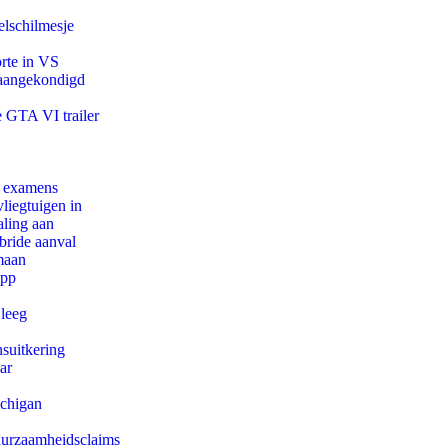
lschilmesje
orte in VS
g aangekondigd
e GTA VI trailer
e examens
iegtuigen in
aling aan
bride aanval
maan
app
 leeg
suitkering
ar
ichigan
duurzaamheidsclaims