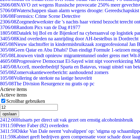
26
06/08
NAVO zet wegens Russische provocatie 250% meer gevechtsvl
57
06/08
Waterschappen slaan alarm wegens droogte: Gereedschapskist
1
06/08
Forensics: Crime Scene Detective
23
06/08
Zorgmedewerkster die 's nachts haar vriend bezocht terecht on
37
06/08
Random Pics van de Dag #1977
18
05/08
Datalek bij Bol en de Bijenkorf na cyberaanval op logistiek pa
34
05/08
Kind overleden na aanrijding door AH-bestelbus in Dordrecht
6
05/08
Nieuw slachtoffer in kindermisbruikzaak zorgprofessional Jan B
3
05/08
Geen Qatar en Abu Dhabi? Dan eindigt Formule 1-seizoen moge
5
05/08
Litouwen vindt opnieuw migrantentunnel onder grens met Wit-
46
05/08
Progressieve Democraat El-Sayed wint nipt voorverkiezing M
14
05/08
Accell, moederbedrijf Sparta en Batavus, vraagt uitstel van bet
5
05/08
Zomervakantieweerbericht: aanhoudend zomers
1
05/08
Vollering de sterkste na lastige heuvelrit
8
05/08
The Division Resurgence nu gratis op pc
Actieve items
Actieve items
Scrollbar gebruiken
opslaan
24
12:00
Huisarts per direct uit vak gezet om ernstig alcoholmisbruik
19
11:59
Peter Faber (82) overleden
34
11:59
Dikke Van Dale neemt 'vulvalippen' op: 'stigma op schaamlipp
1
11:59
Kabinet geeft bedrijven geen compensatie voor schade door laa