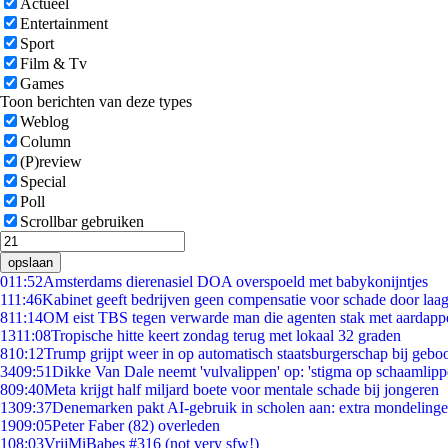
Actueel
Entertainment
Sport
Film & Tv
Games
Toon berichten van deze types
Weblog
Column
(P)review
Special
Poll
Scrollbar gebruiken
opslaan
0
11:52
Amsterdams dierenasiel DOA overspoeld met babykonijntjes
1
11:46
Kabinet geeft bedrijven geen compensatie voor schade door laa
8
11:14
OM eist TBS tegen verwarde man die agenten stak met aardappe
13
11:08
Tropische hitte keert zondag terug met lokaal 32 graden
8
10:12
Trump grijpt weer in op automatisch staatsburgerschap bij gebo
34
09:51
Dikke Van Dale neemt 'vulvalippen' op: 'stigma op schaamlip
8
09:40
Meta krijgt half miljard boete voor mentale schade bij jongeren
13
09:37
Denemarken pakt AI-gebruik in scholen aan: extra mondeling
19
09:05
Peter Faber (82) overleden
1
08:03
VrijMiBabes #316 (not very sfw!)