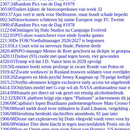
23
07:34
Random Pics van de Dag #1979
3
05:00
Trailers kijken: de bioscoopreleases van week 32
0
03:37
Ajax veel te sterk voor Shelbourne, maar houdt schade beperkt
0
02:34
Nieuwkomers schitteren bij ruime Europese zege FC Twente
19
00:45
Random Pics van de Dag #1978
11
22:04
Ontslagen bij Halo Studios na Campaign Evolved
13
22:01
PS5-doos waarschuwt voor einde fysieke games
2
21:30
De FOK!Voetbalmanager 2026/2027 is begonnen
2
21:03
Le Court wint na nerveuze finale, Pieterse derde
28
20:40
NPO-manager Menno de Boer geschorst na dickpic in groeps
24
20:11
Duitser (93) crasht met quad tegen boom, vier gewonden
43
20:03
Trump wil dat J.D. Vance hem in 2028 opvolgt
1
19:50
Lemmen boekt eerste profzege in zware Ronde van Polen-rit
19
19:42
'Zwarte weduwes' in Rusland trouwen soldaten voor overlijden
13
18:20
Zangeres en Idols-jurylid Jerney Kaagman op 79-jarige leeftij
10
15:21
Netflix-abonnees krijgen exclusieve early access tot uitgebreid
64
14:35
Onlyfans-model met G-cup wil als NASA-ambassadeur naar 
24
14:09
Huisarts per direct uit vak gezet om ernstig alcoholmisbruik
3
12:12
XBOX platform krijgt zijn eigen "Platinum" achievements dit ja
12
06/08
Capibara's lopen Braziliaans parlementsgebouw Mato Grosso 
57
06/08
Israël meldt dood twee militairen in Zuid-Libanon, vergeldin
15
06/08
Hiroshima herdenkt slachtoffers atoombom, 81 jaar later
19
06/08
Drone met explosieven bij Duits vliegveld voedt vrees voor hy
34
06/08
Wakker Dier dient klacht in tegen insectenfabriek Protix om 
22
06/08
Iran en Oman eens over route Straat van Hormuz, VS buitensp