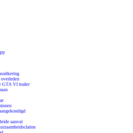
app
suitkering
d overleden
e GTA VI trailer
maan
ar
binnen
g aangekondigd
bride aanval
duurzaamheidsclaims
el