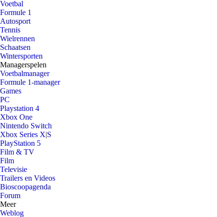
Voetbal
Formule 1
Autosport
Tennis
Wielrennen
Schaatsen
Wintersporten
Managerspelen
Voetbalmanager
Formule 1-manager
Games
PC
Playstation 4
Xbox One
Nintendo Switch
Xbox Series X|S
PlayStation 5
Film & TV
Film
Televisie
Trailers en Videos
Bioscoopagenda
Forum
Meer
Weblog