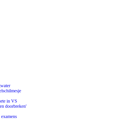
gwater
lschilmesje
orte in VS
pen doorbreken'
e examens