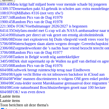
8
09:40
Meta krijgt half miljard boete voor mentale schade bij jongeren
13
09:37
Denemarken pakt AI-gebruik in scholen aan: extra mondeling
1
08:03
VrijMiBabes #316 (not very sfw!)
23
07:34
Random Pics van de Dag #1979
19
00:45
Random Pics van de Dag #1978
2
21:30
De FOK!Voetbalmanager 2026/2027 is begonnen
64
14:35
Onlyfans-model met G-cup wil als NASA-ambassadeur naar 
24
14:09
Huisarts per direct uit vak gezet om ernstig alcoholmisbruik
19
06/08
Drone met explosieven bij Duits vliegveld voedt vrees voor hy
57
06/08
Waterschappen slaan alarm wegens droogte: Gereedschapskist
23
06/08
Zorgmedewerkster die 's nachts haar vriend bezocht terecht on
37
06/08
Random Pics van de Dag #1977
21
05/08
Tanken in België wordt nóg aantrekkelijker
34
05/08
Dirk sluit supermarkt op de Wallen na golf van diefstal en agre
12
05/08
Random Pics van de Dag #1976
6
04/08
Kraftwerk brengt ruimteschip terug naar Eindhoven
20
04/08
Apple vecht Britse eis tot inbouwen backdoor in iCloud aan
85
04/08
'Witte' mannen discrimineren is volgens OM geen enkel probl
30
04/08
Ceuta-leider noemt Marokkaanse grensaanval door migranten 
6
04/08
Grote natuurbrand Boschhuizerbergen groeit naar 100 hectare
6
04/08
FOK! was even down
Laatste items
Laatste items
Toon berichten uit deze thema's