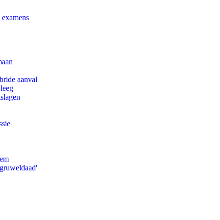
e examens
maan
bride aanval
 leeg
tslagen
ssie
eem
'gruweldaad'