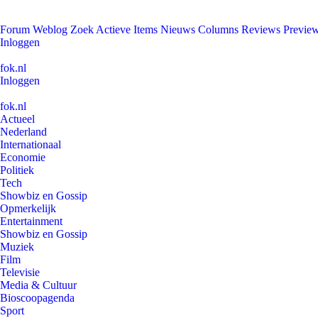
Forum
Weblog
Zoek
Actieve Items
Nieuws
Columns
Reviews
Previe
Inloggen
fok.nl
Inloggen
fok.nl
Actueel
Nederland
Internationaal
Economie
Politiek
Tech
Showbiz en Gossip
Opmerkelijk
Entertainment
Showbiz en Gossip
Muziek
Film
Televisie
Media & Cultuur
Bioscoopagenda
Sport