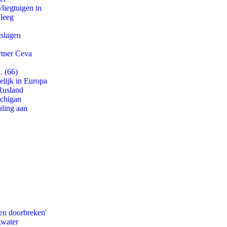
iegtuigen in
 leeg
tslagen
rtner Ceva
. (66)
lijk in Europa
Rusland
ichigan
aling aan
en doorbreken'
gwater