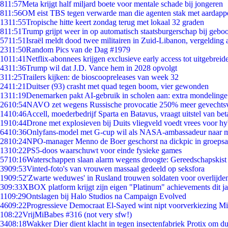
8
11:57
Meta krijgt half miljard boete voor mentale schade bij jongeren
8
11:56
OM eist TBS tegen verwarde man die agenten stak met aardappe
13
11:55
Tropische hitte keert zondag terug met lokaal 32 graden
8
11:51
Trump grijpt weer in op automatisch staatsburgerschap bij gebo
57
11:51
Israël meldt dood twee militairen in Zuid-Libanon, vergeldin
23
11:50
Random Pics van de Dag #1979
10
11:41
Netflix-abonnees krijgen exclusieve early access tot uitgebreid
43
11:36
Trump wil dat J.D. Vance hem in 2028 opvolgt
3
11:25
Trailers kijken: de bioscoopreleases van week 32
24
11:21
Duitser (93) crasht met quad tegen boom, vier gewonden
13
11:19
Denemarken pakt AI-gebruik in scholen aan: extra mondeling
26
10:54
NAVO zet wegens Russische provocatie 250% meer gevechtsvl
14
10:46
Accell, moederbedrijf Sparta en Batavus, vraagt uitstel van bet
19
10:44
Drone met explosieven bij Duits vliegveld voedt vrees voor hy
64
10:36
Onlyfans-model met G-cup wil als NASA-ambassadeur naar 
28
10:24
NPO-manager Menno de Boer geschorst na dickpic in groeps
13
10:22
PS5-doos waarschuwt voor einde fysieke games
57
10:16
Waterschappen slaan alarm wegens droogte: Gereedschapskist
39
09:53
Vinted-foto's van vrouwen massaal gedeeld op seksfora
19
09:52
'Zwarte weduwes' in Rusland trouwen soldaten voor overlijden
3
09:33
XBOX platform krijgt zijn eigen "Platinum" achievements dit ja
11
09:29
Ontslagen bij Halo Studios na Campaign Evolved
46
09:22
Progressieve Democraat El-Sayed wint nipt voorverkiezing M
1
08:22
VrijMiBabes #316 (not very sfw!)
34
08:18
Wakker Dier dient klacht in tegen insectenfabriek Protix om 