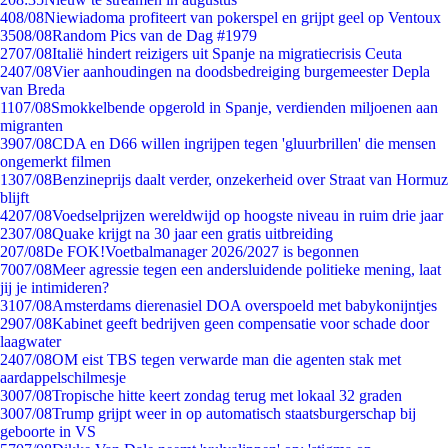
4
08/08
Niewiadoma profiteert van pokerspel en grijpt geel op Ventoux
35
08/08
Random Pics van de Dag #1979
27
07/08
Italië hindert reizigers uit Spanje na migratiecrisis Ceuta
24
07/08
Vier aanhoudingen na doodsbedreiging burgemeester Depla
van Breda
11
07/08
Smokkelbende opgerold in Spanje, verdienden miljoenen aan
migranten
39
07/08
CDA en D66 willen ingrijpen tegen 'gluurbrillen' die mensen
ongemerkt filmen
13
07/08
Benzineprijs daalt verder, onzekerheid over Straat van Hormuz
blijft
42
07/08
Voedselprijzen wereldwijd op hoogste niveau in ruim drie jaar
23
07/08
Quake krijgt na 30 jaar een gratis uitbreiding
2
07/08
De FOK!Voetbalmanager 2026/2027 is begonnen
70
07/08
Meer agressie tegen een andersluidende politieke mening, laat
jij je intimideren?
31
07/08
Amsterdams dierenasiel DOA overspoeld met babykonijntjes
29
07/08
Kabinet geeft bedrijven geen compensatie voor schade door
laagwater
24
07/08
OM eist TBS tegen verwarde man die agenten stak met
aardappelschilmesje
30
07/08
Tropische hitte keert zondag terug met lokaal 32 graden
30
07/08
Trump grijpt weer in op automatisch staatsburgerschap bij
geboorte in VS