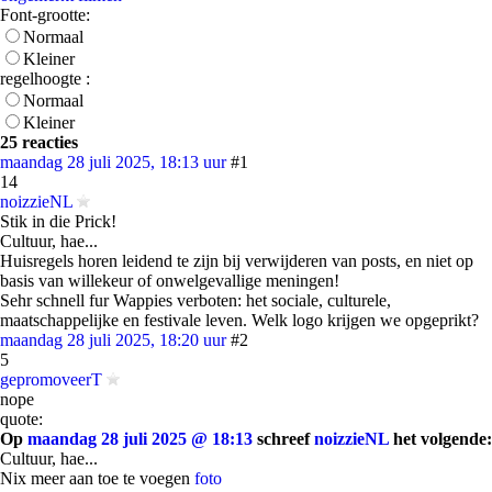
Font-grootte:
Normaal
Kleiner
regelhoogte :
Normaal
Kleiner
25 reacties
maandag 28 juli 2025, 18:13 uur
#1
14
noizzieNL
Stik in die Prick!
Cultuur, hae...
Huisregels horen leidend te zijn bij verwijderen van posts, en niet op
basis van willekeur of onwelgevallige meningen!
Sehr schnell fur Wappies verboten: het sociale, culturele,
maatschappelijke en festivale leven. Welk logo krijgen we opgeprikt?
maandag 28 juli 2025, 18:20 uur
#2
5
gepromoveerT
nope
quote:
Op
maandag 28 juli 2025 @ 18:13
schreef
noizzieNL
het volgende:
Cultuur, hae...
Nix meer aan toe te voegen
foto