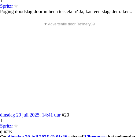
1
Spritzr
Poging doodslag door in been te steken? Ja, kan een slagader raken..
▼ Advertentie door Refinery89
dinsdag 29 juli 2025, 14:41 uur
#20
1
Spritzr
quote:
Op
dinsdag 29 juli 2025 @ 01:36
schreef
Vibromass
het volgende: