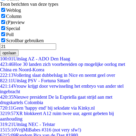
Toon berichten van deze types
Weblog
Column
(P)review
Special
Poll
Scrollbar gebruiken
opslaan
1
00:01
Uitslag AZ - ADO Den Haag
4
23:46
Hoe 30 landen zich voorbereiden op mogelijke oorlog met
China en Noord-Korea
2
22:13
Vollering slaat dubbelslag in Nice en neemt geel over
8
22:11
Uitslag PSV - Fortuna Sittard
4
21:14
Vrouw krijgt door verwisseling het embryo van ander stel
ingebracht
4
20:35
Nieuwe president De la Espriella gaat strijd aan met
drugskartels Colombia
7
20:11
Geen 'happy end' bij seksdate via Kinky.nl
32
19:57
XR blokkeert A12 ruim twee uur, agent gebeten bij
aanhouding
3
19:21
Uitslag NEC - Telstar
15
15:10
VrijMiBabes #316 (not very sfw!)
62
15:09
Random Pics van de Dag #1980