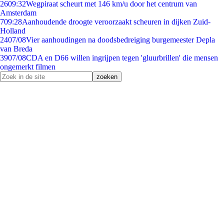
26
09:32
Wegpiraat scheurt met 146 km/u door het centrum van
Amsterdam
7
09:28
Aanhoudende droogte veroorzaakt scheuren in dijken Zuid-
Holland
24
07/08
Vier aanhoudingen na doodsbedreiging burgemeester Depla
van Breda
39
07/08
CDA en D66 willen ingrijpen tegen 'gluurbrillen' die mensen
ongemerkt filmen