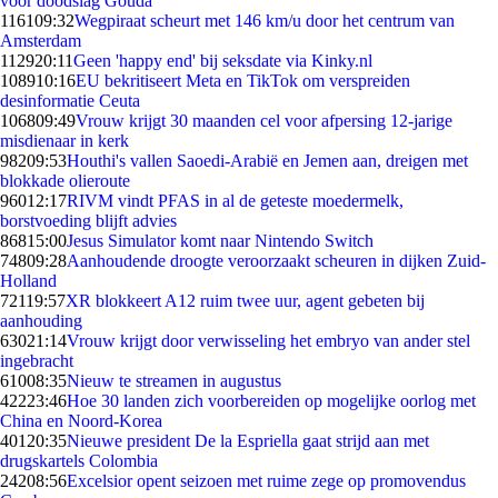
voor doodslag Gouda
1161
09:32
Wegpiraat scheurt met 146 km/u door het centrum van
Amsterdam
1129
20:11
Geen 'happy end' bij seksdate via Kinky.nl
1089
10:16
EU bekritiseert Meta en TikTok om verspreiden
desinformatie Ceuta
1068
09:49
Vrouw krijgt 30 maanden cel voor afpersing 12-jarige
misdienaar in kerk
982
09:53
Houthi's vallen Saoedi-Arabië en Jemen aan, dreigen met
blokkade olieroute
960
12:17
RIVM vindt PFAS in al de geteste moedermelk,
borstvoeding blijft advies
868
15:00
Jesus Simulator komt naar Nintendo Switch
748
09:28
Aanhoudende droogte veroorzaakt scheuren in dijken Zuid-
Holland
721
19:57
XR blokkeert A12 ruim twee uur, agent gebeten bij
aanhouding
630
21:14
Vrouw krijgt door verwisseling het embryo van ander stel
ingebracht
610
08:35
Nieuw te streamen in augustus
422
23:46
Hoe 30 landen zich voorbereiden op mogelijke oorlog met
China en Noord-Korea
401
20:35
Nieuwe president De la Espriella gaat strijd aan met
drugskartels Colombia
242
08:56
Excelsior opent seizoen met ruime zege op promovendus