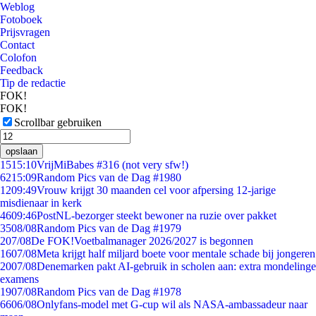
Weblog
Fotoboek
Prijsvragen
Contact
Colofon
Feedback
Tip de redactie
FOK!
FOK!
Scrollbar gebruiken
opslaan
15
15:10
VrijMiBabes #316 (not very sfw!)
62
15:09
Random Pics van de Dag #1980
12
09:49
Vrouw krijgt 30 maanden cel voor afpersing 12-jarige
misdienaar in kerk
46
09:46
PostNL-bezorger steekt bewoner na ruzie over pakket
35
08/08
Random Pics van de Dag #1979
2
07/08
De FOK!Voetbalmanager 2026/2027 is begonnen
16
07/08
Meta krijgt half miljard boete voor mentale schade bij jongeren
20
07/08
Denemarken pakt AI-gebruik in scholen aan: extra mondelinge
examens
19
07/08
Random Pics van de Dag #1978
66
06/08
Onlyfans-model met G-cup wil als NASA-ambassadeur naar