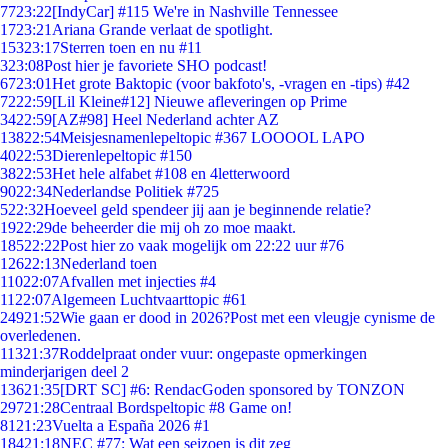
77
23:22
[IndyCar] #115 We're in Nashville Tennessee
17
23:21
Ariana Grande verlaat de spotlight.
153
23:17
Sterren toen en nu #11
3
23:08
Post hier je favoriete SHO podcast!
67
23:01
Het grote Baktopic (voor bakfoto's, -vragen en -tips) #42
72
22:59
[Lil Kleine#12] Nieuwe afleveringen op Prime
34
22:59
[AZ#98] Heel Nederland achter AZ
138
22:54
Meisjesnamenlepeltopic #367 LOOOOL LAPO
40
22:53
Dierenlepeltopic #150
38
22:53
Het hele alfabet #108 en 4letterwoord
90
22:34
Nederlandse Politiek #725
5
22:32
Hoeveel geld spendeer jij aan je beginnende relatie?
19
22:29
de beheerder die mij oh zo moe maakt.
185
22:22
Post hier zo vaak mogelijk om 22:22 uur #76
126
22:13
Nederland toen
110
22:07
Afvallen met injecties #4
11
22:07
Algemeen Luchtvaarttopic #61
249
21:52
Wie gaan er dood in 2026?Post met een vleugje cynisme de
overledenen.
113
21:37
Roddelpraat onder vuur: ongepaste opmerkingen
minderjarigen deel 2
136
21:35
[DRT SC] #6: RendacGoden sponsored by TONZON
297
21:28
Centraal Bordspeltopic #8 Game on!
81
21:23
Vuelta a España 2026 #1
184
21:18
NEC #77: Wat een seizoen is dit zeg