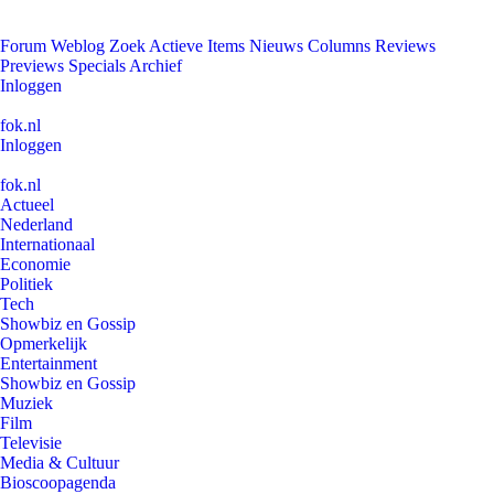
Forum
Weblog
Zoek
Actieve Items
Nieuws
Columns
Reviews
Previews
Specials
Archief
Inloggen
fok.nl
Inloggen
fok.nl
Actueel
Nederland
Internationaal
Economie
Politiek
Tech
Showbiz en Gossip
Opmerkelijk
Entertainment
Showbiz en Gossip
Muziek
Film
Televisie
Media & Cultuur
Bioscoopagenda