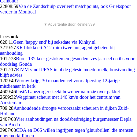
Cambuur
228
08:59
Van de Zandschulp overleeft matchpoints, ook Griekspoor
verder in Montreal
▼ Advertentie door Refinery89
Lees ook
6
20:11
Geen 'happy end' bij seksdate via Kinky.nl
32
19:57
XR blokkeert A12 ruim twee uur, agent gebeten bij
aanhouding
10
12:28
Broer 135 keer gestoken en gesneden: zes jaar cel en tbs voor
doodslag Gouda
20
12:17
RIVM vindt PFAS in al de geteste moedermelk, borstvoeding
blijft advies
12
09:49
Vrouw krijgt 30 maanden cel voor afpersing 12-jarige
misdienaar in kerk
46
09:46
PostNL-bezorger steekt bewoner na ruzie over pakket
26
09:32
Wegpiraat scheurt met 146 km/u door het centrum van
Amsterdam
7
09:28
Aanhoudende droogte veroorzaakt scheuren in dijken Zuid-
Holland
24
07/08
Vier aanhoudingen na doodsbedreiging burgemeester Depla
van Breda
39
07/08
CDA en D66 willen ingrijpen tegen 'gluurbrillen' die mensen
ongemerkt filmen