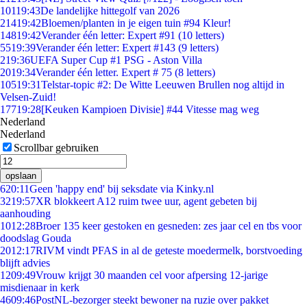
101
19:43
De landelijke hittegolf van 2026
214
19:42
Bloemen/planten in je eigen tuin #94 Kleur!
148
19:42
Verander één letter: Expert #91 (10 letters)
55
19:39
Verander één letter: Expert #143 (9 letters)
2
19:36
UEFA Super Cup #1 PSG - Aston Villa
20
19:34
Verander één letter. Expert # 75 (8 letters)
105
19:31
Telstar-topic #2: De Witte Leeuwen Brullen nog altijd in
Velsen-Zuid!
177
19:28
[Keuken Kampioen Divisie] #44 Vitesse mag weg
Nederland
Nederland
Scrollbar gebruiken
opslaan
6
20:11
Geen 'happy end' bij seksdate via Kinky.nl
32
19:57
XR blokkeert A12 ruim twee uur, agent gebeten bij
aanhouding
10
12:28
Broer 135 keer gestoken en gesneden: zes jaar cel en tbs voor
doodslag Gouda
20
12:17
RIVM vindt PFAS in al de geteste moedermelk, borstvoeding
blijft advies
12
09:49
Vrouw krijgt 30 maanden cel voor afpersing 12-jarige
misdienaar in kerk
46
09:46
PostNL-bezorger steekt bewoner na ruzie over pakket