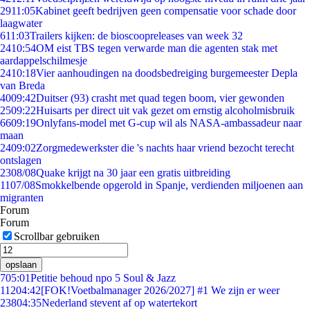
29
11:05
Kabinet geeft bedrijven geen compensatie voor schade door
laagwater
6
11:03
Trailers kijken: de bioscoopreleases van week 32
24
10:54
OM eist TBS tegen verwarde man die agenten stak met
aardappelschilmesje
24
10:18
Vier aanhoudingen na doodsbedreiging burgemeester Depla
van Breda
40
09:42
Duitser (93) crasht met quad tegen boom, vier gewonden
25
09:22
Huisarts per direct uit vak gezet om ernstig alcoholmisbruik
66
09:19
Onlyfans-model met G-cup wil als NASA-ambassadeur naar
maan
24
09:02
Zorgmedewerkster die 's nachts haar vriend bezocht terecht
ontslagen
23
08/08
Quake krijgt na 30 jaar een gratis uitbreiding
11
07/08
Smokkelbende opgerold in Spanje, verdienden miljoenen aan
migranten
Forum
Forum
Scrollbar gebruiken
opslaan
7
05:01
Petitie behoud npo 5 Soul & Jazz
112
04:42
[FOK!Voetbalmanager 2026/2027] #1 We zijn er weer
238
04:35
Nederland stevent af op watertekort