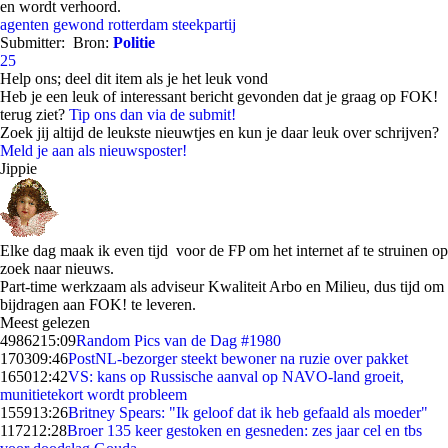
en wordt verhoord.
agenten
gewond
rotterdam
steekpartij
Submitter:
Bron:
Politie
25
Help ons; deel dit item als je het leuk vond
Heb je een leuk of interessant bericht gevonden dat je graag op FOK!
terug ziet?
Tip ons dan via de submit!
Zoek jij altijd de leukste nieuwtjes en kun je daar leuk over schrijven?
Meld je aan als nieuwsposter!
Jippie
Elke dag maak ik even tijd voor de FP om het internet af te struinen op
zoek naar nieuws.
Part-time werkzaam als adviseur Kwaliteit Arbo en Milieu, dus tijd om
bijdragen aan FOK! te leveren.
Meest gelezen
49862
15:09
Random Pics van de Dag #1980
1703
09:46
PostNL-bezorger steekt bewoner na ruzie over pakket
1650
12:42
VS: kans op Russische aanval op NAVO-land groeit,
munitietekort wordt probleem
1559
13:26
Britney Spears: "Ik geloof dat ik heb gefaald als moeder"
1172
12:28
Broer 135 keer gestoken en gesneden: zes jaar cel en tbs