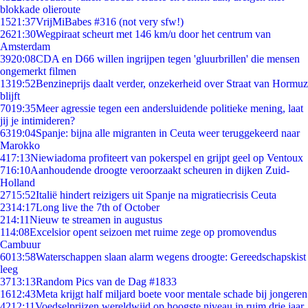
blokkade olieroute
15
21:37
VrijMiBabes #316 (not very sfw!)
26
21:30
Wegpiraat scheurt met 146 km/u door het centrum van
Amsterdam
39
20:08
CDA en D66 willen ingrijpen tegen 'gluurbrillen' die mensen
ongemerkt filmen
13
19:52
Benzineprijs daalt verder, onzekerheid over Straat van Hormuz
blijft
70
19:35
Meer agressie tegen een andersluidende politieke mening, laat
jij je intimideren?
63
19:04
Spanje: bijna alle migranten in Ceuta weer teruggekeerd naar
Marokko
4
17:13
Niewiadoma profiteert van pokerspel en grijpt geel op Ventoux
7
16:10
Aanhoudende droogte veroorzaakt scheuren in dijken Zuid-
Holland
27
15:52
Italië hindert reizigers uit Spanje na migratiecrisis Ceuta
23
14:17
Long live the 7th of October
2
14:11
Nieuw te streamen in augustus
1
14:08
Excelsior opent seizoen met ruime zege op promovendus
Cambuur
60
13:58
Waterschappen slaan alarm wegens droogte: Gereedschapskist
leeg
37
13:13
Random Pics van de Dag #1833
16
12:43
Meta krijgt half miljard boete voor mentale schade bij jongeren
42
12:11
Voedselprijzen wereldwijd op hoogste niveau in ruim drie jaar