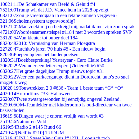
100
21:11
De Schatkamer van Beeld & Geluid #4
75
21:09
Trump wil dat J.D. Vance hem in 2028 opvolgt
63
21:07
Zou je vreemdgaan in een relatie kunnen vergeven?
3
21:06
Scholensysteem tegenwoordig?
103
21:05
Man zoekt mij en bedreigt mij, nadat ik met zijn zoon sprak
47
21:00
Woordensamenstelspel #1184 met 2 woorden spreken SVP
281
20:54
Van kleuter tot puber deel 184
83
20:48
2010: Vermissing van Herman Ploegstra
227
20:47
archito's jaren '70 huis #5 - Een nieuw begin
8
20:36
Poepen tijdens het tandenpoetsen
18
20:31
[Boekbespreking] Yesteryear - Caro Claire Burke
206
20:29
Verander een letter expert (7lettereditie) #50
63
20:27
Het grote dagelijkse Trump nieuws topic #31
23
20:22
Weer een parkeergarage dicht in Dordrecht, auto's zo snel
mogelijk weg
180
20:19
Touwtrekken 2.0 #636 - Team 1 beste team *G* *O*
40
20:14
Horrorfilms #33: Halloween
26
20:07
Twee zwaargewonden bij eenzijdig ongeval Zeeland.
52
20:05
OM-Teamleider met kinderporno is oud-directeur van twee
basisscholen
166
19:58
Dingen waar je enorm vrolijk van wordt #3
25
19:56
Natuur en Wild
16
19:54
Radio 2 #145 Ruud 66
47
19:47
[Netflix #210] TUDUM
212
19:43
[NL] Street View Quiz [#122] - Loogisch toch