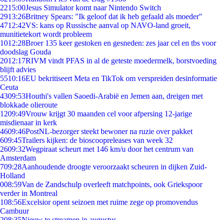
22
15:00
Jesus Simulator komt naar Nintendo Switch
29
13:26
Britney Spears: "Ik geloof dat ik heb gefaald als moeder"
47
12:42
VS: kans op Russische aanval op NAVO-land groeit,
munitietekort wordt probleem
10
12:28
Broer 135 keer gestoken en gesneden: zes jaar cel en tbs voor
doodslag Gouda
20
12:17
RIVM vindt PFAS in al de geteste moedermelk, borstvoeding
blijft advies
55
10:16
EU bekritiseert Meta en TikTok om verspreiden desinformatie
Ceuta
43
09:53
Houthi's vallen Saoedi-Arabië en Jemen aan, dreigen met
blokkade olieroute
12
09:49
Vrouw krijgt 30 maanden cel voor afpersing 12-jarige
misdienaar in kerk
46
09:46
PostNL-bezorger steekt bewoner na ruzie over pakket
6
09:45
Trailers kijken: de bioscoopreleases van week 32
26
09:32
Wegpiraat scheurt met 146 km/u door het centrum van
Amsterdam
7
09:28
Aanhoudende droogte veroorzaakt scheuren in dijken Zuid-
Holland
0
08:59
Van de Zandschulp overleeft matchpoints, ook Griekspoor
verder in Montreal
1
08:56
Excelsior opent seizoen met ruime zege op promovendus
Cambuur
2
08:35
Nieuw te streamen in augustus