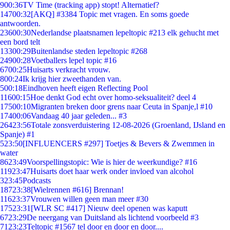
9
00:36
TV Time (tracking app) stopt! Alternatief?
147
00:32
[AKQ] #3384 Topic met vragen. En soms goede
antwoorden.
236
00:30
Nederlandse plaatsnamen lepeltopic #213 elk gehucht met
een bord telt
133
00:29
Buitenlandse steden lepeltopic #268
249
00:28
Voetballers lepel topic #16
67
00:25
Huisarts verkracht vrouw.
8
00:24
Ik krijg hier zweethanden van.
5
00:18
Eindhoven heeft eigen Reflecting Pool
116
00:15
Hoe denkt God echt over homo-seksualiteit? deel 4
175
00:10
Migranten breken door grens naar Ceuta in Spanje,l #10
174
00:06
Vandaag 40 jaar geleden... #3
264
23:56
Totale zonsverduistering 12-08-2026 (Groenland, IJsland en
Spanje) #1
5
23:50
[INFLUENCERS #297] Toetjes & Bevers & Zwemmen in
water
86
23:49
Voorspellingstopic: Wie is hier de weerkundige? #16
119
23:47
Huisarts doet haar werk onder invloed van alcohol
3
23:45
Podcasts
187
23:38
[Wielrennen #616] Brennan!
116
23:37
Vrouwen willen geen man meer #30
175
23:31
[WLR SC #417] Nieuw deel openen was kaputt
67
23:29
De neergang van Duitsland als lichtend voorbeeld #3
71
23:23
Teltopic #1567 tel door en door en door....