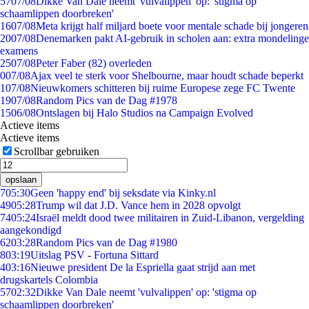
57
07/08
Dikke Van Dale neemt 'vulvalippen' op: 'stigma op
schaamlippen doorbreken'
16
07/08
Meta krijgt half miljard boete voor mentale schade bij jongeren
20
07/08
Denemarken pakt AI-gebruik in scholen aan: extra mondelinge
examens
25
07/08
Peter Faber (82) overleden
0
07/08
Ajax veel te sterk voor Shelbourne, maar houdt schade beperkt
1
07/08
Nieuwkomers schitteren bij ruime Europese zege FC Twente
19
07/08
Random Pics van de Dag #1978
15
06/08
Ontslagen bij Halo Studios na Campaign Evolved
Actieve items
Actieve items
Scrollbar gebruiken
opslaan
7
05:30
Geen 'happy end' bij seksdate via Kinky.nl
49
05:28
Trump wil dat J.D. Vance hem in 2028 opvolgt
74
05:24
Israël meldt dood twee militairen in Zuid-Libanon, vergelding
aangekondigd
62
03:28
Random Pics van de Dag #1980
8
03:19
Uitslag PSV - Fortuna Sittard
4
03:16
Nieuwe president De la Espriella gaat strijd aan met
drugskartels Colombia
57
02:32
Dikke Van Dale neemt 'vulvalippen' op: 'stigma op
schaamlippen doorbreken'