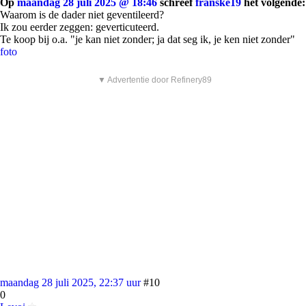
Op
maandag 28 juli 2025 @ 18:46
schreef
franske19
het volgende:
Waarom is de dader niet geventileerd?
Ik zou eerder zeggen: geverticuteerd.
Te koop bij o.a. "je kan niet zonder; ja dat seg ik, je ken niet zonder"
foto
▼ Advertentie door Refinery89
maandag 28 juli 2025, 22:37 uur
#10
0