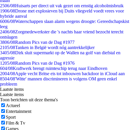
maan
25
06/08
Huisarts per direct uit vak gezet om ernstig alcoholmisbruik
19
06/08
Drone met explosieven bij Duits vliegveld voedt vrees voor
hybride aanval
60
06/08
Waterschappen slaan alarm wegens droogte: Gereedschapskist
leeg
24
06/08
Zorgmedewerkster die 's nachts haar vriend bezocht terecht
ontslagen
38
06/08
Random Pics van de Dag #1977
21
05/08
Tanken in België wordt nóg aantrekkelijker
34
05/08
Dirk sluit supermarkt op de Wallen na golf van diefstal en
agressie
12
05/08
Random Pics van de Dag #1976
6
04/08
Kraftwerk brengt ruimteschip terug naar Eindhoven
20
04/08
Apple vecht Britse eis tot inbouwen backdoor in iCloud aan
85
04/08
'Witte' mannen discrimineren is volgens OM geen enkel
probleem
Laatste items
Laatste items
Toon berichten uit deze thema's
Actueel
Entertainment
Sport
Film & Tv
Games