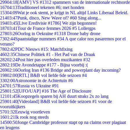
299
04:18
[AMV] VS #1312 spammers van de internationale rechtsorde
167
04:13
Traditioneel tekenen #6; met honden
153
04:09
Wat je ook stemt, je krijgt in NL altijd Links Liberaal Beleid.
214
03:47
Punk, disco, New Wave of? #60 Sing along...
194
03:45
[Live Eredivisie #1786] We zijn begonnen!
187
03:41
Tour de France femmes 2026 #5 Lollergps
278
03:26
Oorlog in Oekraïne #1318 Drone baby drone
73
02:44
Spaanstalige nummers #34 A que calor nos pasaremos por el
verano?
78
02:42
PDC Nieuws #15: Matchfixing
46
02:35
Chinese Politiek #1 - Het Pad van de Draak
282
02:24
Post hier pas overleden muzikanten #32
28
02:19
De Avondetappe #177 - Bijna voorbij :(
269
02:16
Oorlog Iran #136 Bridge and powerplant day incoming?
198
02:00
[RTL] B&B vol liefde 6de seizoen #4
33
02:00
Astronomie in de Achtertuin #6
247
01:57
Russia vs Ukraine #91
258
01:52
[UFO/UAP] #16 The Age of Disclosure
121
01:45
Koopzegels sparen bij AH duurt straks 2x zo lang
259
01:40
[Videoland] B&B vol liefde 6de seizoen #1 voor de
vooruitkijkers
57
01:32
Eeuwig voortleven
16
01:21
Ik rook nog steeds
145
00:50
Jonge Cambridge professor stapt op na claims over plagiaat
en leugens