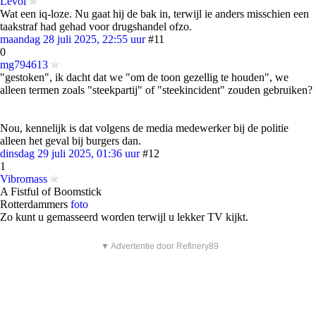
Levoi
Wat een iq-loze. Nu gaat hij de bak in, terwijl ie anders misschien een
taakstraf had gehad voor drugshandel ofzo.
maandag 28 juli 2025, 22:55 uur
#11
0
mg794613
"gestoken", ik dacht dat we "om de toon gezellig te houden", we
alleen termen zoals "steekpartij" of "steekincident" zouden gebruiken?
Nou, kennelijk is dat volgens de media medewerker bij de politie
alleen het geval bij burgers dan.
dinsdag 29 juli 2025, 01:36 uur
#12
1
Vibromass
A Fistful of Boomstick
Rotterdammers
foto
Zo kunt u gemasseerd worden terwijl u lekker TV kijkt.
▼ Advertentie door Refinery89