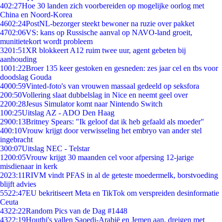
4
02:27
Hoe 30 landen zich voorbereiden op mogelijke oorlog met
China en Noord-Korea
46
02:24
PostNL-bezorger steekt bewoner na ruzie over pakket
47
02:06
VS: kans op Russische aanval op NAVO-land groeit,
munitietekort wordt probleem
32
01:51
XR blokkeert A12 ruim twee uur, agent gebeten bij
aanhouding
10
01:22
Broer 135 keer gestoken en gesneden: zes jaar cel en tbs voor
doodslag Gouda
40
00:59
Vinted-foto's van vrouwen massaal gedeeld op seksfora
2
00:50
Vollering slaat dubbelslag in Nice en neemt geel over
22
00:28
Jesus Simulator komt naar Nintendo Switch
1
00:25
Uitslag AZ - ADO Den Haag
29
00:13
Britney Spears: "Ik geloof dat ik heb gefaald als moeder"
4
00:10
Vrouw krijgt door verwisseling het embryo van ander stel
ingebracht
3
00:07
Uitslag NEC - Telstar
12
00:05
Vrouw krijgt 30 maanden cel voor afpersing 12-jarige
misdienaar in kerk
20
23:11
RIVM vindt PFAS in al de geteste moedermelk, borstvoeding
blijft advies
55
22:47
EU bekritiseert Meta en TikTok om verspreiden desinformatie
Ceuta
43
22:22
Random Pics van de Dag #1448
43
22:19
Houthi's vallen Saoedi-Arabië en Jemen aan, dreigen met