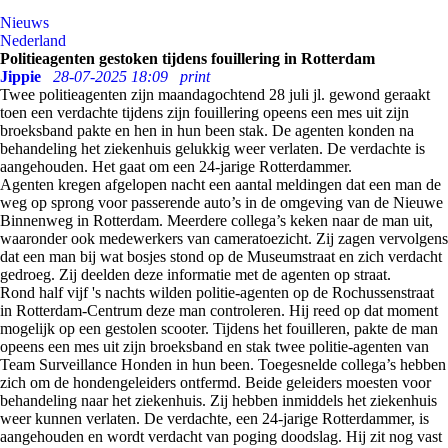
Nieuws
Nederland
Politieagenten gestoken tijdens fouillering in Rotterdam
Jippie
28-07-2025 18:09
print
Twee politieagenten zijn maandagochtend 28 juli jl. gewond geraakt
toen een verdachte tijdens zijn fouillering opeens een mes uit zijn
broeksband pakte en hen in hun been stak. De agenten konden na
behandeling het ziekenhuis gelukkig weer verlaten. De verdachte is
aangehouden. Het gaat om een 24-jarige Rotterdammer.
Agenten kregen afgelopen nacht een aantal meldingen dat een man de
weg op sprong voor passerende auto’s in de omgeving van de Nieuwe
Binnenweg in Rotterdam. Meerdere collega’s keken naar de man uit,
waaronder ook medewerkers van cameratoezicht. Zij zagen vervolgens
dat een man bij wat bosjes stond op de Museumstraat en zich verdacht
gedroeg. Zij deelden deze informatie met de agenten op straat.
Rond half vijf 's nachts wilden politie-agenten op de Rochussenstraat
in Rotterdam-Centrum deze man controleren. Hij reed op dat moment
mogelijk op een gestolen scooter. Tijdens het fouilleren, pakte de man
opeens een mes uit zijn broeksband en stak twee politie-agenten van
Team Surveillance Honden in hun been. Toegesnelde collega’s hebben
zich om de hondengeleiders ontfermd. Beide geleiders moesten voor
behandeling naar het ziekenhuis. Zij hebben inmiddels het ziekenhuis
weer kunnen verlaten. De verdachte, een 24-jarige Rotterdammer, is
aangehouden en wordt verdacht van poging doodslag. Hij zit nog vast