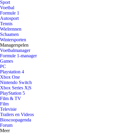
Sport
Voetbal
Formule 1
Autosport
Tennis
Wielrennen
Schaatsen
Wintersporten
Managerspelen
Voetbalmanager
Formule 1-manager
Games
PC
Playstation 4
Xbox One
Nintendo Switch
Xbox Series X|S
PlayStation 5
Film & TV
Film
Televisie
Trailers en Videos
Bioscoopagenda
Forum
Meer