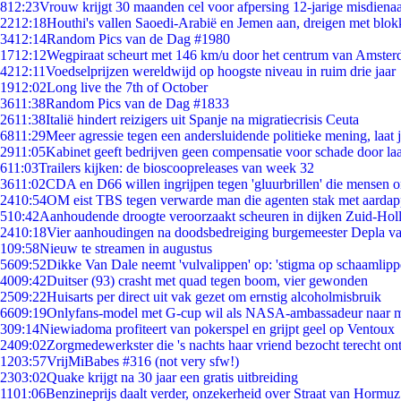
8
12:23
Vrouw krijgt 30 maanden cel voor afpersing 12-jarige misdienaa
22
12:18
Houthi's vallen Saoedi-Arabië en Jemen aan, dreigen met blok
34
12:14
Random Pics van de Dag #1980
17
12:12
Wegpiraat scheurt met 146 km/u door het centrum van Amste
42
12:11
Voedselprijzen wereldwijd op hoogste niveau in ruim drie jaar
19
12:02
Long live the 7th of October
36
11:38
Random Pics van de Dag #1833
26
11:38
Italië hindert reizigers uit Spanje na migratiecrisis Ceuta
68
11:29
Meer agressie tegen een andersluidende politieke mening, laat ji
29
11:05
Kabinet geeft bedrijven geen compensatie voor schade door la
6
11:03
Trailers kijken: de bioscoopreleases van week 32
36
11:02
CDA en D66 willen ingrijpen tegen 'gluurbrillen' die mensen 
24
10:54
OM eist TBS tegen verwarde man die agenten stak met aardap
5
10:42
Aanhoudende droogte veroorzaakt scheuren in dijken Zuid-Hol
24
10:18
Vier aanhoudingen na doodsbedreiging burgemeester Depla v
1
09:58
Nieuw te streamen in augustus
56
09:52
Dikke Van Dale neemt 'vulvalippen' op: 'stigma op schaamlip
40
09:42
Duitser (93) crasht met quad tegen boom, vier gewonden
25
09:22
Huisarts per direct uit vak gezet om ernstig alcoholmisbruik
66
09:19
Onlyfans-model met G-cup wil als NASA-ambassadeur naar 
3
09:14
Niewiadoma profiteert van pokerspel en grijpt geel op Ventoux
24
09:02
Zorgmedewerkster die 's nachts haar vriend bezocht terecht on
12
03:57
VrijMiBabes #316 (not very sfw!)
23
03:02
Quake krijgt na 30 jaar een gratis uitbreiding
11
01:06
Benzineprijs daalt verder, onzekerheid over Straat van Hormuz 