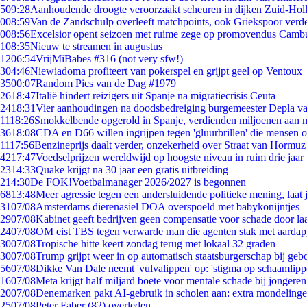
5
09:28
Aanhoudende droogte veroorzaakt scheuren in dijken Zuid-Hol
0
08:59
Van de Zandschulp overleeft matchpoints, ook Griekspoor verde
0
08:56
Excelsior opent seizoen met ruime zege op promovendus Camb
1
08:35
Nieuw te streamen in augustus
12
06:54
VrijMiBabes #316 (not very sfw!)
3
04:46
Niewiadoma profiteert van pokerspel en grijpt geel op Ventoux
35
00:07
Random Pics van de Dag #1979
26
18:47
Italië hindert reizigers uit Spanje na migratiecrisis Ceuta
24
18:31
Vier aanhoudingen na doodsbedreiging burgemeester Depla v
11
18:26
Smokkelbende opgerold in Spanje, verdienden miljoenen aan 
36
18:08
CDA en D66 willen ingrijpen tegen 'gluurbrillen' die mensen 
11
17:56
Benzineprijs daalt verder, onzekerheid over Straat van Hormuz b
42
17:47
Voedselprijzen wereldwijd op hoogste niveau in ruim drie jaar
23
14:33
Quake krijgt na 30 jaar een gratis uitbreiding
2
14:30
De FOK!Voetbalmanager 2026/2027 is begonnen
68
13:48
Meer agressie tegen een andersluidende politieke mening, laat j
31
07/08
Amsterdams dierenasiel DOA overspoeld met babykonijntjes
29
07/08
Kabinet geeft bedrijven geen compensatie voor schade door la
24
07/08
OM eist TBS tegen verwarde man die agenten stak met aardap
30
07/08
Tropische hitte keert zondag terug met lokaal 32 graden
30
07/08
Trump grijpt weer in op automatisch staatsburgerschap bij geb
56
07/08
Dikke Van Dale neemt 'vulvalippen' op: 'stigma op schaamlip
16
07/08
Meta krijgt half miljard boete voor mentale schade bij jongeren
20
07/08
Denemarken pakt AI-gebruik in scholen aan: extra mondeling
25
07/08
Peter Faber (82) overleden