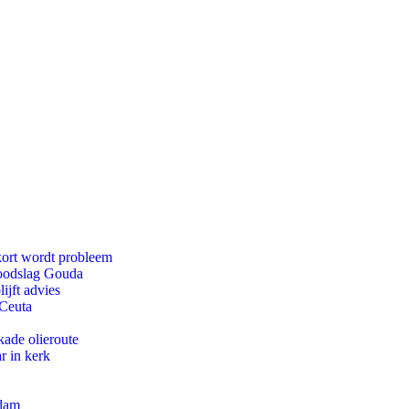
kort wordt probleem
doodslag Gouda
ijft advies
 Ceuta
kade olieroute
r in kerk
rdam