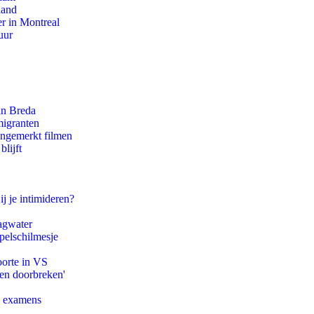
land
r in Montreal
uur
an Breda
migranten
ongemerkt filmen
lijft
ij je intimideren?
agwater
pelschilmesje
oorte in VS
pen doorbreken'
e examens