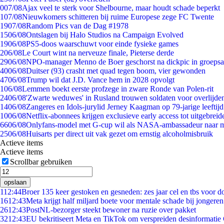
0
07/08
Ajax veel te sterk voor Shelbourne, maar houdt schade beperkt
1
07/08
Nieuwkomers schitteren bij ruime Europese zege FC Twente
19
07/08
Random Pics van de Dag #1978
15
06/08
Ontslagen bij Halo Studios na Campaign Evolved
19
06/08
PS5-doos waarschuwt voor einde fysieke games
2
06/08
Le Court wint na nerveuze finale, Pieterse derde
29
06/08
NPO-manager Menno de Boer geschorst na dickpic in groeps
40
06/08
Duitser (93) crasht met quad tegen boom, vier gewonden
47
06/08
Trump wil dat J.D. Vance hem in 2028 opvolgt
1
06/08
Lemmen boekt eerste profzege in zware Ronde van Polen-rit
24
06/08
'Zwarte weduwes' in Rusland trouwen soldaten voor overlijden
14
06/08
Zangeres en Idols-jurylid Jerney Kaagman op 79-jarige leeftij
10
06/08
Netflix-abonnees krijgen exclusieve early access tot uitgebreid
66
06/08
Onlyfans-model met G-cup wil als NASA-ambassadeur naar 
25
06/08
Huisarts per direct uit vak gezet om ernstig alcoholmisbruik
Actieve items
Actieve items
Scrollbar gebruiken
opslaan
1
12:44
Broer 135 keer gestoken en gesneden: zes jaar cel en tbs voor 
16
12:43
Meta krijgt half miljard boete voor mentale schade bij jongeren
26
12:43
PostNL-bezorger steekt bewoner na ruzie over pakket
32
12:43
EU bekritiseert Meta en TikTok om verspreiden desinformatie