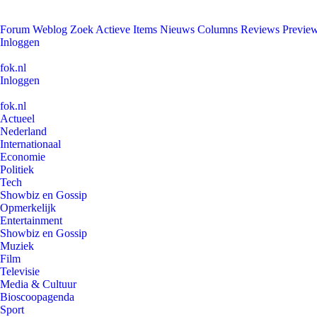
Forum
Weblog
Zoek
Actieve Items
Nieuws
Columns
Reviews
Previe
Inloggen
fok.nl
Inloggen
fok.nl
Actueel
Nederland
Internationaal
Economie
Politiek
Tech
Showbiz en Gossip
Opmerkelijk
Entertainment
Showbiz en Gossip
Muziek
Film
Televisie
Media & Cultuur
Bioscoopagenda
Sport