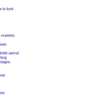
r in kerk
e examens
maan
bride aanval
 leeg
tslagen
ssie
eem