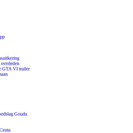
app
suitkering
d overleden
e GTA VI trailer
maan
doodslag Gouda
 Ceuta