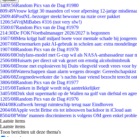
34
09:56
Random Pics van de Dag #1980
8
09:49
Vrouw krijgt 30 maanden cel voor afpersing 12-jarige misdienaa
26
09:46
PostNL-bezorger steekt bewoner na ruzie over pakket
12
06:54
VrijMiBabes #316 (not very sfw!)
35
00:07
Random Pics van de Dag #1979
2
14:30
De FOK!Voetbalmanager 2026/2027 is begonnen
16
07/08
Meta krijgt half miljard boete voor mentale schade bij jongeren
20
07/08
Denemarken pakt AI-gebruik in scholen aan: extra mondeling
19
07/08
Random Pics van de Dag #1978
66
06/08
Onlyfans-model met G-cup wil als NASA-ambassadeur naar 
25
06/08
Huisarts per direct uit vak gezet om ernstig alcoholmisbruik
19
06/08
Drone met explosieven bij Duits vliegveld voedt vrees voor hy
59
06/08
Waterschappen slaan alarm wegens droogte: Gereedschapskist
24
06/08
Zorgmedewerkster die 's nachts haar vriend bezocht terecht on
38
06/08
Random Pics van de Dag #1977
21
05/08
Tanken in België wordt nóg aantrekkelijker
34
05/08
Dirk sluit supermarkt op de Wallen na golf van diefstal en agre
12
05/08
Random Pics van de Dag #1976
6
04/08
Kraftwerk brengt ruimteschip terug naar Eindhoven
20
04/08
Apple vecht Britse eis tot inbouwen backdoor in iCloud aan
85
04/08
'Witte' mannen discrimineren is volgens OM geen enkel probl
Laatste items
Laatste items
Toon berichten uit deze thema's