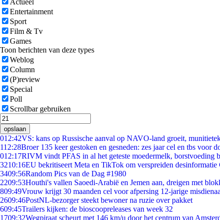
Actueel
Entertainment
Sport
Film & Tv
Games
Toon berichten van deze types
Weblog
Column
(P)review
Special
Poll
Scrollbar gebruiken
opslaan
0
12:42
VS: kans op Russische aanval op NAVO-land groeit, munitiete
1
12:28
Broer 135 keer gestoken en gesneden: zes jaar cel en tbs voor 
0
12:17
RIVM vindt PFAS in al het geteste moedermelk, borstvoeding bl
32
10:16
EU bekritiseert Meta en TikTok om verspreiden desinformatie
34
09:56
Random Pics van de Dag #1980
22
09:53
Houthi's vallen Saoedi-Arabië en Jemen aan, dreigen met blok
8
09:49
Vrouw krijgt 30 maanden cel voor afpersing 12-jarige misdienaa
26
09:46
PostNL-bezorger steekt bewoner na ruzie over pakket
6
09:45
Trailers kijken: de bioscoopreleases van week 32
17
09:32
Wegpiraat scheurt met 146 km/u door het centrum van Amste