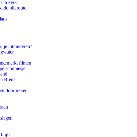
r in kerk
kade olieroute
rdam
j je intimideren?
agwater
ongemerkt filmen
pelschilmesje
land
an Breda
pen doorbreken'
maan
tslagen
blijft