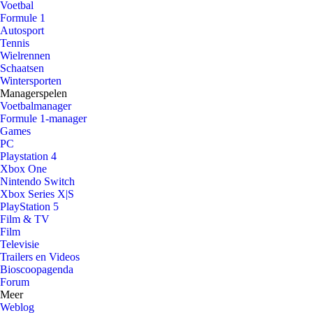
Voetbal
Formule 1
Autosport
Tennis
Wielrennen
Schaatsen
Wintersporten
Managerspelen
Voetbalmanager
Formule 1-manager
Games
PC
Playstation 4
Xbox One
Nintendo Switch
Xbox Series X|S
PlayStation 5
Film & TV
Film
Televisie
Trailers en Videos
Bioscoopagenda
Forum
Meer
Weblog