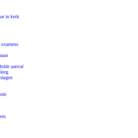
ar in kerk
e examens
maan
bride aanval
 leeg
tslagen
ssie
eem