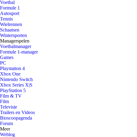
Voetbal
Formule 1
Autosport
Tennis
Wielrennen
Schaatsen
Wintersporten
Managerspelen
Voetbalmanager
Formule 1-manager
Games
PC
Playstation 4
Xbox One
Nintendo Switch
Xbox Series X|S
PlayStation 5
Film & TV
Film
Televisie
Trailers en Videos
Bioscoopagenda
Forum
Meer
Weblog