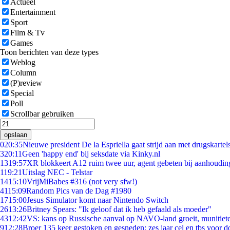
Actueel
Entertainment
Sport
Film & Tv
Games
Toon berichten van deze types
Weblog
Column
(P)review
Special
Poll
Scrollbar gebruiken
opslaan
0
20:35
Nieuwe president De la Espriella gaat strijd aan met drugskarte
3
20:11
Geen 'happy end' bij seksdate via Kinky.nl
13
19:57
XR blokkeert A12 ruim twee uur, agent gebeten bij aanhoudin
1
19:21
Uitslag NEC - Telstar
14
15:10
VrijMiBabes #316 (not very sfw!)
41
15:09
Random Pics van de Dag #1980
17
15:00
Jesus Simulator komt naar Nintendo Switch
26
13:26
Britney Spears: "Ik geloof dat ik heb gefaald als moeder"
43
12:42
VS: kans op Russische aanval op NAVO-land groeit, munitiet
9
12:28
Broer 135 keer gestoken en gesneden: zes jaar cel en tbs voor