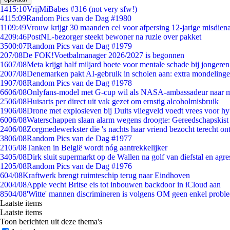
14
15:10
VrijMiBabes #316 (not very sfw!)
41
15:09
Random Pics van de Dag #1980
11
09:49
Vrouw krijgt 30 maanden cel voor afpersing 12-jarige misdiena
42
09:46
PostNL-bezorger steekt bewoner na ruzie over pakket
35
00:07
Random Pics van de Dag #1979
2
07/08
De FOK!Voetbalmanager 2026/2027 is begonnen
16
07/08
Meta krijgt half miljard boete voor mentale schade bij jongeren
20
07/08
Denemarken pakt AI-gebruik in scholen aan: extra mondeling
19
07/08
Random Pics van de Dag #1978
66
06/08
Onlyfans-model met G-cup wil als NASA-ambassadeur naar 
25
06/08
Huisarts per direct uit vak gezet om ernstig alcoholmisbruik
19
06/08
Drone met explosieven bij Duits vliegveld voedt vrees voor hy
60
06/08
Waterschappen slaan alarm wegens droogte: Gereedschapskist
24
06/08
Zorgmedewerkster die 's nachts haar vriend bezocht terecht on
38
06/08
Random Pics van de Dag #1977
21
05/08
Tanken in België wordt nóg aantrekkelijker
34
05/08
Dirk sluit supermarkt op de Wallen na golf van diefstal en agre
12
05/08
Random Pics van de Dag #1976
6
04/08
Kraftwerk brengt ruimteschip terug naar Eindhoven
20
04/08
Apple vecht Britse eis tot inbouwen backdoor in iCloud aan
85
04/08
'Witte' mannen discrimineren is volgens OM geen enkel probl
Laatste items
Laatste items
Toon berichten uit deze thema's