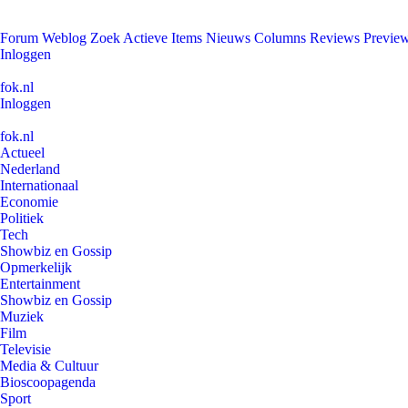
Forum
Weblog
Zoek
Actieve Items
Nieuws
Columns
Reviews
Previe
Inloggen
fok.nl
Inloggen
fok.nl
Actueel
Nederland
Internationaal
Economie
Politiek
Tech
Showbiz en Gossip
Opmerkelijk
Entertainment
Showbiz en Gossip
Muziek
Film
Televisie
Media & Cultuur
Bioscoopagenda
Sport