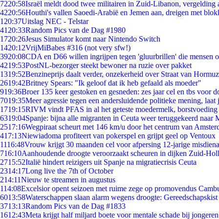
72
20:58
Israël meldt dood twee militairen in Zuid-Libanon, vergeldin
42
20:56
Houthi's vallen Saoedi-Arabië en Jemen aan, dreigen met blok
1
20:37
Uitslag NEC - Telstar
41
20:33
Random Pics van de Dag #1980
17
20:26
Jesus Simulator komt naar Nintendo Switch
14
20:12
VrijMiBabes #316 (not very sfw!)
39
20:08
CDA en D66 willen ingrijpen tegen 'gluurbrillen' die mensen 
42
19:53
PostNL-bezorger steekt bewoner na ruzie over pakket
13
19:52
Benzineprijs daalt verder, onzekerheid over Straat van Hormuz 
26
19:42
Britney Spears: "Ik geloof dat ik heb gefaald als moeder"
9
19:36
Broer 135 keer gestoken en gesneden: zes jaar cel en tbs voor
70
19:35
Meer agressie tegen een andersluidende politieke mening, laat j
17
19:15
RIVM vindt PFAS in al het geteste moedermelk, borstvoeding b
63
19:04
Spanje: bijna alle migranten in Ceuta weer teruggekeerd naar
25
17:16
Wegpiraat scheurt met 146 km/u door het centrum van Amste
4
17:13
Niewiadoma profiteert van pokerspel en grijpt geel op Ventoux
11
16:48
Vrouw krijgt 30 maanden cel voor afpersing 12-jarige misdiena
7
16:10
Aanhoudende droogte veroorzaakt scheuren in dijken Zuid-Hol
27
15:52
Italië hindert reizigers uit Spanje na migratiecrisis Ceuta
23
14:17
Long live the 7th of October
2
14:11
Nieuw te streamen in augustus
1
14:08
Excelsior opent seizoen met ruime zege op promovendus Camb
60
13:58
Waterschappen slaan alarm wegens droogte: Gereedschapskist
37
13:13
Random Pics van de Dag #1833
16
12:43
Meta krijgt half miljard boete voor mentale schade bij jongeren