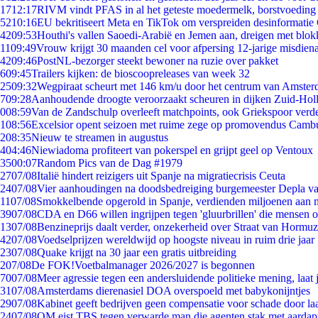
17
12:17
RIVM vindt PFAS in al het geteste moedermelk, borstvoeding b
52
10:16
EU bekritiseert Meta en TikTok om verspreiden desinformatie
42
09:53
Houthi's vallen Saoedi-Arabië en Jemen aan, dreigen met blok
11
09:49
Vrouw krijgt 30 maanden cel voor afpersing 12-jarige misdiena
42
09:46
PostNL-bezorger steekt bewoner na ruzie over pakket
6
09:45
Trailers kijken: de bioscoopreleases van week 32
25
09:32
Wegpiraat scheurt met 146 km/u door het centrum van Amste
7
09:28
Aanhoudende droogte veroorzaakt scheuren in dijken Zuid-Hol
0
08:59
Van de Zandschulp overleeft matchpoints, ook Griekspoor verde
1
08:56
Excelsior opent seizoen met ruime zege op promovendus Camb
2
08:35
Nieuw te streamen in augustus
4
04:46
Niewiadoma profiteert van pokerspel en grijpt geel op Ventoux
35
00:07
Random Pics van de Dag #1979
27
07/08
Italië hindert reizigers uit Spanje na migratiecrisis Ceuta
24
07/08
Vier aanhoudingen na doodsbedreiging burgemeester Depla v
11
07/08
Smokkelbende opgerold in Spanje, verdienden miljoenen aan 
39
07/08
CDA en D66 willen ingrijpen tegen 'gluurbrillen' die mensen 
13
07/08
Benzineprijs daalt verder, onzekerheid over Straat van Hormuz 
42
07/08
Voedselprijzen wereldwijd op hoogste niveau in ruim drie jaar
23
07/08
Quake krijgt na 30 jaar een gratis uitbreiding
2
07/08
De FOK!Voetbalmanager 2026/2027 is begonnen
70
07/08
Meer agressie tegen een andersluidende politieke mening, laat j
31
07/08
Amsterdams dierenasiel DOA overspoeld met babykonijntjes
29
07/08
Kabinet geeft bedrijven geen compensatie voor schade door la
24
07/08
OM eist TBS tegen verwarde man die agenten stak met aardap