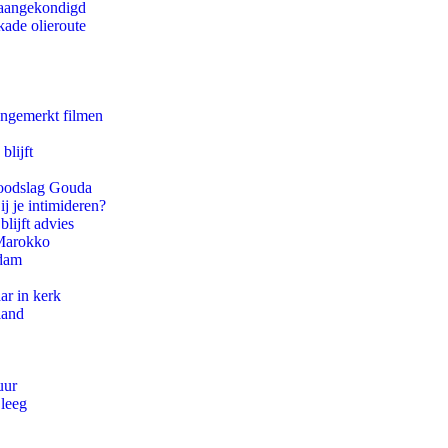
g aangekondigd
kade olieroute
ongemerkt filmen
blijft
 doodslag Gouda
ij je intimideren?
lijft advies
 Marokko
rdam
ar in kerk
land
uur
 leeg