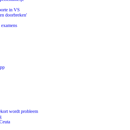
oorte in VS
pen doorbreken'
e examens
app
ekort wordt probleem
g
 Ceuta