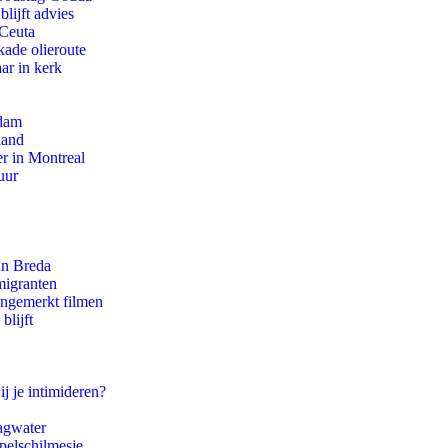
lijft advies
 Ceuta
kade olieroute
ar in kerk
rdam
land
r in Montreal
uur
an Breda
migranten
ongemerkt filmen
blijft
ij je intimideren?
agwater
pelschilmesje