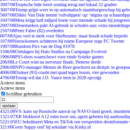
30
07/08
Tropische hitte keert zondag terug met lokaal 32 graden
30
07/08
Trump grijpt weer in op automatisch staatsburgerschap bij geb
56
07/08
Dikke Van Dale neemt 'vulvalippen' op: 'stigma op schaamlip
16
07/08
Meta krijgt half miljard boete voor mentale schade bij jongeren
20
07/08
Denemarken pakt AI-gebruik in scholen aan: extra mondeling
25
07/08
Peter Faber (82) overleden
0
07/08
Ajax veel te sterk voor Shelbourne, maar houdt schade beperkt
1
07/08
Nieuwkomers schitteren bij ruime Europese zege FC Twente
19
07/08
Random Pics van de Dag #1978
15
06/08
Ontslagen bij Halo Studios na Campaign Evolved
19
06/08
PS5-doos waarschuwt voor einde fysieke games
2
06/08
Le Court wint na nerveuze finale, Pieterse derde
29
06/08
NPO-manager Menno de Boer geschorst na dickpic in groeps
40
06/08
Duitser (93) crasht met quad tegen boom, vier gewonden
47
06/08
Trump wil dat J.D. Vance hem in 2028 opvolgt
Actieve items
Actieve items
Scrollbar gebruiken
opslaan
43
21:08
VS: kans op Russische aanval op NAVO-land groeit, munitiet
13
21:07
XR blokkeert A12 ruim twee uur, agent gebeten bij aanhoudin
52
21:05
EU bekritiseert Meta en TikTok om verspreiden desinformatie
3
21:00
Geen 'happy end' bij seksdate via Kinky.nl