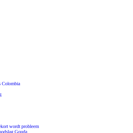
ls Colombia
g
ekort wordt probleem
 doodslag Gouda