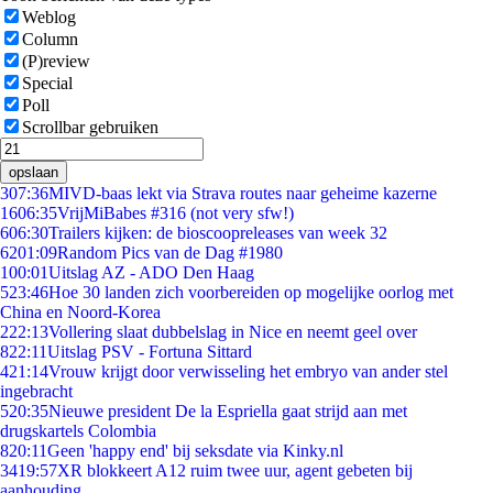
Weblog
Column
(P)review
Special
Poll
Scrollbar gebruiken
opslaan
3
07:36
MIVD-baas lekt via Strava routes naar geheime kazerne
16
06:35
VrijMiBabes #316 (not very sfw!)
6
06:30
Trailers kijken: de bioscoopreleases van week 32
62
01:09
Random Pics van de Dag #1980
1
00:01
Uitslag AZ - ADO Den Haag
5
23:46
Hoe 30 landen zich voorbereiden op mogelijke oorlog met
China en Noord-Korea
2
22:13
Vollering slaat dubbelslag in Nice en neemt geel over
8
22:11
Uitslag PSV - Fortuna Sittard
4
21:14
Vrouw krijgt door verwisseling het embryo van ander stel
ingebracht
5
20:35
Nieuwe president De la Espriella gaat strijd aan met
drugskartels Colombia
8
20:11
Geen 'happy end' bij seksdate via Kinky.nl
34
19:57
XR blokkeert A12 ruim twee uur, agent gebeten bij
aanhouding