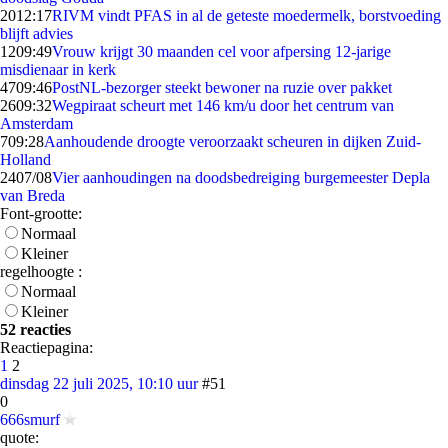
20
12:17
RIVM vindt PFAS in al de geteste moedermelk, borstvoeding
blijft advies
12
09:49
Vrouw krijgt 30 maanden cel voor afpersing 12-jarige
misdienaar in kerk
47
09:46
PostNL-bezorger steekt bewoner na ruzie over pakket
26
09:32
Wegpiraat scheurt met 146 km/u door het centrum van
Amsterdam
7
09:28
Aanhoudende droogte veroorzaakt scheuren in dijken Zuid-
Holland
24
07/08
Vier aanhoudingen na doodsbedreiging burgemeester Depla
van Breda
Font-grootte:
Normaal
Kleiner
regelhoogte :
Normaal
Kleiner
52 reacties
Reactiepagina:
1
2
dinsdag 22 juli 2025, 10:10 uur
#51
0
666smurf
quote: