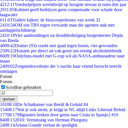
42
12:11
Voedselprijzen wereldwijd op hoogste niveau in ruim drie jaar
29
11:05
Kabinet geeft bedrijven geen compensatie voor schade door
laagwater
6
11:03
Trailers kijken: de bioscoopreleases van week 32
24
10:54
OM eist TBS tegen verwarde man die agenten stak met
aardappelschilmesje
24
10:18
Vier aanhoudingen na doodsbedreiging burgemeester Depla
van Breda
40
09:42
Duitser (93) crasht met quad tegen boom, vier gewonden
25
09:22
Huisarts per direct uit vak gezet om ernstig alcoholmisbruik
66
09:19
Onlyfans-model met G-cup wil als NASA-ambassadeur naar
maan
24
09:02
Zorgmedewerkster die 's nachts haar vriend bezocht terecht
ontslagen
Forum
Forum
Scrollbar gebruiken
opslaan
101
08:18
De Schatkamer van Beeld & Geluid #4
154
08:17
Wat je ook stemt, je krijgt in NL altijd Links Liberaal Beleid.
177
08:17
Migranten breken door grens naar Ceuta in Spanje,l #10
84
08:15
2010: Vermissing van Herman Ploegstra
24
08:14
Ariana Grande verlaat de spotlight.