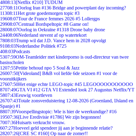
48
08:13
[Netflix #210] TUDUM
277
08:11
Oorlog Iran #136 Bridge and powerplant day incoming?
113
08:11
Het grote goedemorgen topic #3
196
08:07
Tour de France femmes 2026 #5 Lollergps
299
08:07
Centraal Bordspeltopic #8 Game on!
280
08:07
Oorlog in Oekraïne #1318 Drone baby drone
244
08:06
Nederland stevent af op watertekort
78
08:03
Trump wil dat J.D. Vance hem in 2028 opvolgt
91
08:03
Nederlandse Politiek #725
4
08:03
Podcasts
53
07:59
OM-Teamleider met kinderporno is oud-directeur van twee
basisscholen
12
07:55
Petitie behoud npo 5 Soul & Jazz
260
07:50
[Videoland] B&B vol liefde 6de seizoen #1 voor de
vooruitkijkers
276
07:50
Het enige echte LEGO-topic #45 LEGOOOOOOOOOOO
87
07:49
GTA VI #12 GTA VI Extended look 27 Augustus Netflix/YT
58
07:43
Eeuwig voortleven
267
07:43
Totale zonsverduistering 12-08-2026 (Groenland, IJsland en
Spanje) #1
88
07:39
Voorspellingstopic: Wie is hier de weerkundige? #16
195
07:36
[Live Eredivisie #1786] We zijn begonnen!
70
07:36
Huisarts verkracht vrouw.
6
07:27
Hoeveel geld spendeer jij aan je beginnende relatie?
282
07:26
[CRE SC #160] Op naar de zomer!!