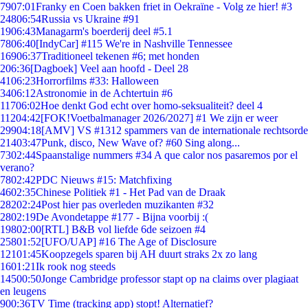
79
07:01
Franky en Coen bakken friet in Oekraïne - Volg ze hier! #3
248
06:54
Russia vs Ukraine #91
19
06:43
Managarm's boerderij deel #5.1
78
06:40
[IndyCar] #115 We're in Nashville Tennessee
169
06:37
Traditioneel tekenen #6; met honden
2
06:36
[Dagboek] Veel aan hoofd - Deel 28
41
06:23
Horrorfilms #33: Halloween
34
06:12
Astronomie in de Achtertuin #6
117
06:02
Hoe denkt God echt over homo-seksualiteit? deel 4
112
04:42
[FOK!Voetbalmanager 2026/2027] #1 We zijn er weer
299
04:18
[AMV] VS #1312 spammers van de internationale rechtsorde
214
03:47
Punk, disco, New Wave of? #60 Sing along...
73
02:44
Spaanstalige nummers #34 A que calor nos pasaremos por el
verano?
78
02:42
PDC Nieuws #15: Matchfixing
46
02:35
Chinese Politiek #1 - Het Pad van de Draak
282
02:24
Post hier pas overleden muzikanten #32
28
02:19
De Avondetappe #177 - Bijna voorbij :(
198
02:00
[RTL] B&B vol liefde 6de seizoen #4
258
01:52
[UFO/UAP] #16 The Age of Disclosure
121
01:45
Koopzegels sparen bij AH duurt straks 2x zo lang
16
01:21
Ik rook nog steeds
145
00:50
Jonge Cambridge professor stapt op na claims over plagiaat
en leugens
9
00:36
TV Time (tracking app) stopt! Alternatief?