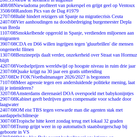
4
08/08
Niewiadoma profiteert van pokerspel en grijpt geel op Ventoux
35
08/08
Random Pics van de Dag #1979
27
07/08
Italië hindert reizigers uit Spanje na migratiecrisis Ceuta
24
07/08
Vier aanhoudingen na doodsbedreiging burgemeester Depla
van Breda
11
07/08
Smokkelbende opgerold in Spanje, verdienden miljoenen aan
migranten
39
07/08
CDA en D66 willen ingrijpen tegen 'gluurbrillen' die mensen
ongemerkt filmen
13
07/08
Benzineprijs daalt verder, onzekerheid over Straat van Hormuz
blijft
42
07/08
Voedselprijzen wereldwijd op hoogste niveau in ruim drie jaar
23
07/08
Quake krijgt na 30 jaar een gratis uitbreiding
2
07/08
De FOK!Voetbalmanager 2026/2027 is begonnen
71
07/08
Meer agressie tegen een andersluidende politieke mening, laat
jij je intimideren?
32
07/08
Amsterdams dierenasiel DOA overspoeld met babykonijntjes
29
07/08
Kabinet geeft bedrijven geen compensatie voor schade door
laagwater
24
07/08
OM eist TBS tegen verwarde man die agenten stak met
aardappelschilmesje
30
07/08
Tropische hitte keert zondag terug met lokaal 32 graden
30
07/08
Trump grijpt weer in op automatisch staatsburgerschap bij
geboorte in VS