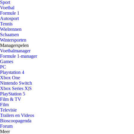
Sport
Voetbal
Formule 1
Autosport
Tennis
Wielrennen
Schaatsen
Wintersporten
Managerspelen
Voetbalmanager
Formule 1-manager
Games
PC
Playstation 4
Xbox One
Nintendo Switch
Xbox Series X|S
PlayStation 5
Film & TV
Film
Televisie
Trailers en Videos
Bioscoopagenda
Forum
Meer