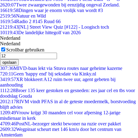
26
20:07
Twee zwaargewonden bij eenzijdig ongeval Zeeland.
166
19:58
Dingen waar je enorm vrolijk van wordt #3
25
19:56
Natuur en Wild
16
19:54
Radio 2 #145 Ruud 66
212
19:43
[NL] Street View Quiz [#122] - Loogisch toch
101
19:43
De landelijke hittegolf van 2026
Nederland
Nederland
Scrollbar gebruiken
opslaan
3
07:36
MIVD-baas lekt via Strava routes naar geheime kazerne
7
20:11
Geen 'happy end' bij seksdate via Kinky.nl
34
19:57
XR blokkeert A12 ruim twee uur, agent gebeten bij
aanhouding
11
12:28
Broer 135 keer gestoken en gesneden: zes jaar cel en tbs voor
doodslag Gouda
20
12:17
RIVM vindt PFAS in al de geteste moedermelk, borstvoeding
blijft advies
12
09:49
Vrouw krijgt 30 maanden cel voor afpersing 12-jarige
misdienaar in kerk
47
09:46
PostNL-bezorger steekt bewoner na ruzie over pakket
26
09:32
Wegpiraat scheurt met 146 km/u door het centrum van
Amsterdam