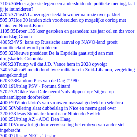
71
06:36
Meer agressie tegen een andersluidende politieke mening, laat
jij je intimideren?
47
05:37
PostNL-bezorger steekt bewoner na ruzie over pakket
5
05:37
Hoe 30 landen zich voorbereiden op mogelijke oorlog met
China en Noord-Korea
11
05:35
Broer 135 keer gestoken en gesneden: zes jaar cel en tbs voor
doodslag Gouda
48
05:34
VS: kans op Russische aanval op NAVO-land groeit,
munitietekort wordt probleem
5
05:32
Nieuwe president De la Espriella gaat strijd aan met
drugskartels Colombia
49
05:28
Trump wil dat J.D. Vance hem in 2028 opvolgt
74
05:24
Israël meldt dood twee militairen in Zuid-Libanon, vergelding
aangekondigd
62
03:28
Random Pics van de Dag #1980
8
03:19
Uitslag PSV - Fortuna Sittard
57
02:32
Dikke Van Dale neemt 'vulvalippen' op: 'stigma op
schaamlippen doorbreken'
40
00:59
Vinted-foto's van vrouwen massaal gedeeld op seksfora
2
00:50
Vollering slaat dubbelslag in Nice en neemt geel over
22
00:28
Jesus Simulator komt naar Nintendo Switch
1
00:25
Uitslag AZ - ADO Den Haag
4
00:10
Vrouw krijgt door verwisseling het embryo van ander stel
ingebracht
3
00:07
Uitslag NEC - Telstar