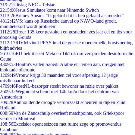
3
19:21
Uitslag NEC - Telstar
22
15:00
Jesus Simulator komt naar Nintendo Switch
31
13:26
Britney Spears: "Ik geloof dat ik heb gefaald als moeder"
48
12:42
VS: kans op Russische aanval op NAVO-land groeit,
munitietekort wordt probleem
11
12:28
Broer 135 keer gestoken en gesneden: zes jaar cel en tbs voor
doodslag Gouda
21
12:17
RIVM vindt PFAS in al de geteste moedermelk, borstvoeding
blijft advies
56
10:16
EU bekritiseert Meta en TikTok om verspreiden desinformatie
Ceuta
43
09:53
Houthi's vallen Saoedi-Arabië en Jemen aan, dreigen met
blokkade olieroute
12
09:49
Vrouw krijgt 30 maanden cel voor afpersing 12-jarige
misdienaar in kerk
47
09:46
PostNL-bezorger steekt bewoner na ruzie over pakket
26
09:32
Wegpiraat scheurt met 146 km/u door het centrum van
Amsterdam
7
09:28
Aanhoudende droogte veroorzaakt scheuren in dijken Zuid-
Holland
0
08:59
Van de Zandschulp overleeft matchpoints, ook Griekspoor
verder in Montreal
1
08:56
Excelsior opent seizoen met ruime zege op promovendus
Cambuur
2
08:35
Nieuw te streamen in augustus