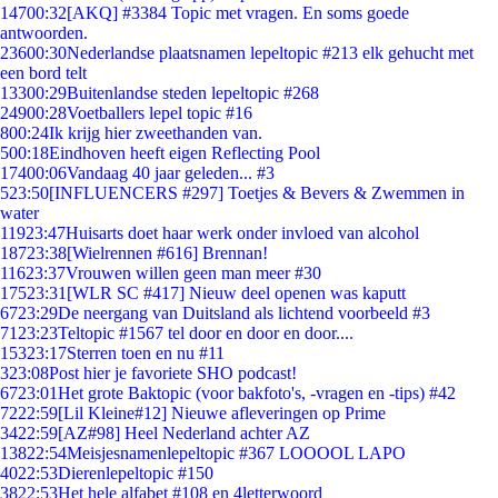
147
00:32
[AKQ] #3384 Topic met vragen. En soms goede
antwoorden.
236
00:30
Nederlandse plaatsnamen lepeltopic #213 elk gehucht met
een bord telt
133
00:29
Buitenlandse steden lepeltopic #268
249
00:28
Voetballers lepel topic #16
8
00:24
Ik krijg hier zweethanden van.
5
00:18
Eindhoven heeft eigen Reflecting Pool
174
00:06
Vandaag 40 jaar geleden... #3
5
23:50
[INFLUENCERS #297] Toetjes & Bevers & Zwemmen in
water
119
23:47
Huisarts doet haar werk onder invloed van alcohol
187
23:38
[Wielrennen #616] Brennan!
116
23:37
Vrouwen willen geen man meer #30
175
23:31
[WLR SC #417] Nieuw deel openen was kaputt
67
23:29
De neergang van Duitsland als lichtend voorbeeld #3
71
23:23
Teltopic #1567 tel door en door en door....
153
23:17
Sterren toen en nu #11
3
23:08
Post hier je favoriete SHO podcast!
67
23:01
Het grote Baktopic (voor bakfoto's, -vragen en -tips) #42
72
22:59
[Lil Kleine#12] Nieuwe afleveringen op Prime
34
22:59
[AZ#98] Heel Nederland achter AZ
138
22:54
Meisjesnamenlepeltopic #367 LOOOOL LAPO
40
22:53
Dierenlepeltopic #150
38
22:53
Het hele alfabet #108 en 4letterwoord