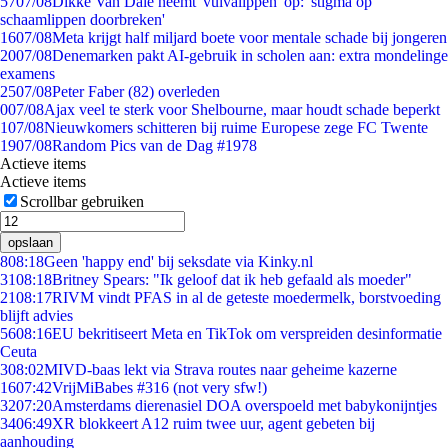
57
07/08
Dikke Van Dale neemt 'vulvalippen' op: 'stigma op
schaamlippen doorbreken'
16
07/08
Meta krijgt half miljard boete voor mentale schade bij jongeren
20
07/08
Denemarken pakt AI-gebruik in scholen aan: extra mondelinge
examens
25
07/08
Peter Faber (82) overleden
0
07/08
Ajax veel te sterk voor Shelbourne, maar houdt schade beperkt
1
07/08
Nieuwkomers schitteren bij ruime Europese zege FC Twente
19
07/08
Random Pics van de Dag #1978
Actieve items
Actieve items
Scrollbar gebruiken
opslaan
8
08:18
Geen 'happy end' bij seksdate via Kinky.nl
31
08:18
Britney Spears: "Ik geloof dat ik heb gefaald als moeder"
21
08:17
RIVM vindt PFAS in al de geteste moedermelk, borstvoeding
blijft advies
56
08:16
EU bekritiseert Meta en TikTok om verspreiden desinformatie
Ceuta
3
08:02
MIVD-baas lekt via Strava routes naar geheime kazerne
16
07:42
VrijMiBabes #316 (not very sfw!)
32
07:20
Amsterdams dierenasiel DOA overspoeld met babykonijntjes
34
06:49
XR blokkeert A12 ruim twee uur, agent gebeten bij
aanhouding