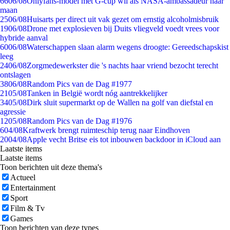
66
06/08
Onlyfans-model met G-cup wil als NASA-ambassadeur naar
maan
25
06/08
Huisarts per direct uit vak gezet om ernstig alcoholmisbruik
19
06/08
Drone met explosieven bij Duits vliegveld voedt vrees voor
hybride aanval
60
06/08
Waterschappen slaan alarm wegens droogte: Gereedschapskist
leeg
24
06/08
Zorgmedewerkster die 's nachts haar vriend bezocht terecht
ontslagen
38
06/08
Random Pics van de Dag #1977
21
05/08
Tanken in België wordt nóg aantrekkelijker
34
05/08
Dirk sluit supermarkt op de Wallen na golf van diefstal en
agressie
12
05/08
Random Pics van de Dag #1976
6
04/08
Kraftwerk brengt ruimteschip terug naar Eindhoven
20
04/08
Apple vecht Britse eis tot inbouwen backdoor in iCloud aan
Laatste items
Laatste items
Toon berichten uit deze thema's
Actueel
Entertainment
Sport
Film & Tv
Games
Toon berichten van deze types