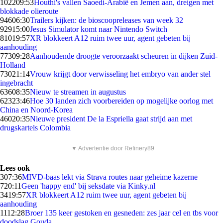
1022
09:53
Houthi's vallen Saoedi-Arabië en Jemen aan, dreigen met
blokkade olieroute
946
06:30
Trailers kijken: de bioscoopreleases van week 32
929
15:00
Jesus Simulator komt naar Nintendo Switch
810
19:57
XR blokkeert A12 ruim twee uur, agent gebeten bij
aanhouding
773
09:28
Aanhoudende droogte veroorzaakt scheuren in dijken Zuid-
Holland
730
21:14
Vrouw krijgt door verwisseling het embryo van ander stel
ingebracht
636
08:35
Nieuw te streamen in augustus
623
23:46
Hoe 30 landen zich voorbereiden op mogelijke oorlog met
China en Noord-Korea
460
20:35
Nieuwe president De la Espriella gaat strijd aan met
drugskartels Colombia
▼ Advertentie door Refinery89
Lees ook
3
07:36
MIVD-baas lekt via Strava routes naar geheime kazerne
7
20:11
Geen 'happy end' bij seksdate via Kinky.nl
34
19:57
XR blokkeert A12 ruim twee uur, agent gebeten bij
aanhouding
11
12:28
Broer 135 keer gestoken en gesneden: zes jaar cel en tbs voor
doodslag Gouda