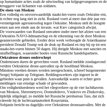
op humanitaire acties zoals de uitwisseling van krijgsgevangenen en de
teruggave van lichamen van soldaten.
De eisen van Moskou
Een volledig en onvoorwaardelijk staakt-het-vuren zoals Oekraïne eist,
is echter nog lang niet in zicht. Rusland voert al meer dan drie jaar een
vernietigende agressieoorlog tegen Oekraïne. Moskou stelt de hoogste
eisen aan een einde aan de invasie, wat Kiev categorisch afwijst.
De voorwaarden van Rusland omvatten onder meer het afzien van een
Oekraïens NAVO-lidmaatschap en de erkenning van de door Moskou
geannexeerde gebieden. Eerder deze week verhoogde de Amerikaanse
president Donald Trump ook de druk op Rusland en riep hij op tot een
staakt-het-vuren binnen 50 dagen. Hij dreigde Moskou met sancties en
strafheffingen, waaronder boetes voor Russische handelspartners.
Oekraïense drones onderschept
Ondertussen duren de gevechten voort. Rusland meldde zondagavond
verdere Oekraïense drone-aanvallen op de hoofdstad Moskou.
Minstens veertien drones werden neergeschoten, schreef burgemeester
Sergej Sobjanin op Telegram. Reddingswerkers zijn ingezet in de
gebieden waar puin is gevallen. Aanvankelijk waren er echter geen
meldingen van ernstige schade of gewonden.
Om veiligheidsredenen werd het vliegverkeer op de vier luchthavens
van Moskou, Sheremetyevo, Domodedovo, Vnukovo en Zhukovsky,
tijdelijk stilgelegd, zo meldde het Russische persbureau Tass, dat zich
citeerde bij de luchtvaartautoriteit Rosaviatsia.
Sobjanin bericht nu dagelijks over Oekraïense droneaanvallen. Met de