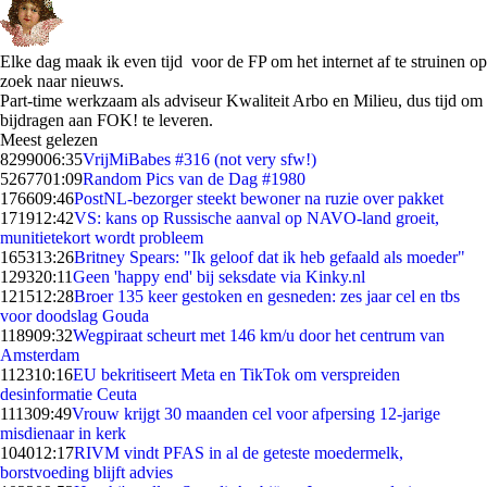
Elke dag maak ik even tijd voor de FP om het internet af te struinen op
zoek naar nieuws.
Part-time werkzaam als adviseur Kwaliteit Arbo en Milieu, dus tijd om
bijdragen aan FOK! te leveren.
Meest gelezen
82990
06:35
VrijMiBabes #316 (not very sfw!)
52677
01:09
Random Pics van de Dag #1980
1766
09:46
PostNL-bezorger steekt bewoner na ruzie over pakket
1719
12:42
VS: kans op Russische aanval op NAVO-land groeit,
munitietekort wordt probleem
1653
13:26
Britney Spears: "Ik geloof dat ik heb gefaald als moeder"
1293
20:11
Geen 'happy end' bij seksdate via Kinky.nl
1215
12:28
Broer 135 keer gestoken en gesneden: zes jaar cel en tbs
voor doodslag Gouda
1189
09:32
Wegpiraat scheurt met 146 km/u door het centrum van
Amsterdam
1123
10:16
EU bekritiseert Meta en TikTok om verspreiden
desinformatie Ceuta
1113
09:49
Vrouw krijgt 30 maanden cel voor afpersing 12-jarige
misdienaar in kerk
1040
12:17
RIVM vindt PFAS in al de geteste moedermelk,
borstvoeding blijft advies