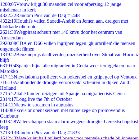
12
00:05
Vrouw krijgt 30 maanden cel voor afpersing 12-jarige
misdienaar in kerk
43
22:22
Random Pics van de Dag #1448
43
22:19
Houthi's vallen Saoedi-Arabië en Jemen aan, dreigen met
blokkade olieroute
26
21:30
Wegpiraat scheurt met 146 km/u door het centrum van
Amsterdam
39
20:08
CDA en D66 willen ingrijpen tegen 'gluurbrillen' die mensen
ongemerkt filmen
13
19:52
Benzineprijs daalt verder, onzekerheid over Straat van Hormuz
blijft
63
19:04
Spanje: bijna alle migranten in Ceuta weer teruggekeerd naar
Marokko
4
17:13
Niewiadoma profiteert van pokerspel en grijpt geel op Ventoux
7
16:10
Aanhoudende droogte veroorzaakt scheuren in dijken Zuid-
Holland
27
15:52
Italië hindert reizigers uit Spanje na migratiecrisis Ceuta
23
14:17
Long live the 7th of October
2
14:11
Nieuw te streamen in augustus
1
14:08
Excelsior opent seizoen met ruime zege op promovendus
Cambuur
60
13:58
Waterschappen slaan alarm wegens droogte: Gereedschapskist
leeg
37
13:13
Random Pics van de Dag #1833
16
12:43
Meta krijgt half miljard boete voor mentale schade bij jongeren