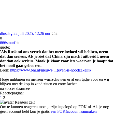
dinsdag 22 juli 2025, 12:26 uur
#52
0
666smurf
quote:
'Als Rusland ons vertelt dat het meer invloed wil hebben, neem
dat dan serieus. Als je ziet dat China zijn macht uitbreidt, neem
dat dan ook serieus. Maak je klaar voor iets waarvan je hoopt dat
het nooit gaat gebeuren.
Bron:
https://www.bnr.nl/nieuws(...)even-is-noodzakelijk
Hoge militairen en mensen waarschuwen er al een tijdje voor en wij
blijven met de kop in zand zitten en erom lachen.
na succes daarmee
Reactiepagina:
1
2
Reageer zelf
Om te kunnen reageren moet je zijn ingelogd op FOK.nl. Als je nog
geen account hebt kun je gratis
een FOK!account aanmaken