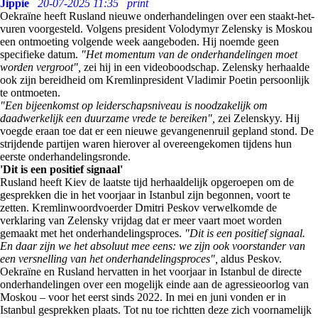
Jippie
20-07-2025 11:35
print
Oekraïne heeft Rusland nieuwe onderhandelingen over een staakt-het-
vuren voorgesteld. Volgens president Volodymyr Zelensky is Moskou
een ontmoeting volgende week aangeboden. Hij noemde geen
specifieke datum.
"Het momentum van de onderhandelingen moet
worden vergroot",
zei hij in een videoboodschap. Zelensky herhaalde
ook zijn bereidheid om Kremlinpresident Vladimir Poetin persoonlijk
te ontmoeten.
"Een bijeenkomst op leiderschapsniveau is noodzakelijk om
daadwerkelijk een duurzame vrede te bereiken",
zei Zelenskyy. Hij
voegde eraan toe dat er een nieuwe gevangenenruil gepland stond. De
strijdende partijen waren hierover al overeengekomen tijdens hun
eerste onderhandelingsronde.
'Dit is een positief signaal'
Rusland heeft Kiev de laatste tijd herhaaldelijk opgeroepen om de
gesprekken die in het voorjaar in Istanbul zijn begonnen, voort te
zetten. Kremlinwoordvoerder Dmitri Peskov verwelkomde de
verklaring van Zelensky vrijdag dat er meer vaart moet worden
gemaakt met het onderhandelingsproces.
"Dit is een positief signaal.
En daar zijn we het absoluut mee eens: we zijn ook voorstander van
een versnelling van het onderhandelingsproces",
aldus Peskov.
Oekraïne en Rusland hervatten in het voorjaar in Istanbul de directe
onderhandelingen over een mogelijk einde aan de agressieoorlog van
Moskou – voor het eerst sinds 2022. In mei en juni vonden er in
Istanbul gesprekken plaats. Tot nu toe richtten deze zich voornamelijk