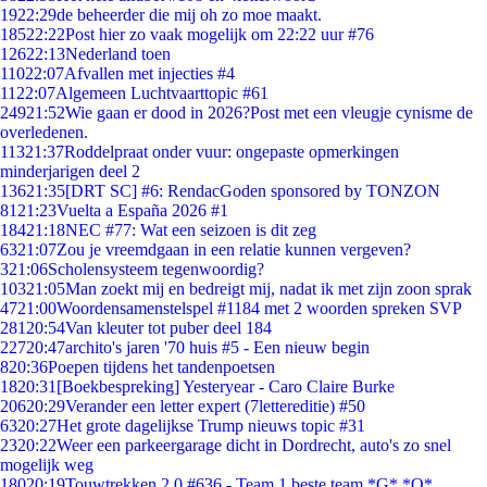
19
22:29
de beheerder die mij oh zo moe maakt.
185
22:22
Post hier zo vaak mogelijk om 22:22 uur #76
126
22:13
Nederland toen
110
22:07
Afvallen met injecties #4
11
22:07
Algemeen Luchtvaarttopic #61
249
21:52
Wie gaan er dood in 2026?Post met een vleugje cynisme de
overledenen.
113
21:37
Roddelpraat onder vuur: ongepaste opmerkingen
minderjarigen deel 2
136
21:35
[DRT SC] #6: RendacGoden sponsored by TONZON
81
21:23
Vuelta a España 2026 #1
184
21:18
NEC #77: Wat een seizoen is dit zeg
63
21:07
Zou je vreemdgaan in een relatie kunnen vergeven?
3
21:06
Scholensysteem tegenwoordig?
103
21:05
Man zoekt mij en bedreigt mij, nadat ik met zijn zoon sprak
47
21:00
Woordensamenstelspel #1184 met 2 woorden spreken SVP
281
20:54
Van kleuter tot puber deel 184
227
20:47
archito's jaren '70 huis #5 - Een nieuw begin
8
20:36
Poepen tijdens het tandenpoetsen
18
20:31
[Boekbespreking] Yesteryear - Caro Claire Burke
206
20:29
Verander een letter expert (7lettereditie) #50
63
20:27
Het grote dagelijkse Trump nieuws topic #31
23
20:22
Weer een parkeergarage dicht in Dordrecht, auto's zo snel
mogelijk weg
180
20:19
Touwtrekken 2.0 #636 - Team 1 beste team *G* *O*