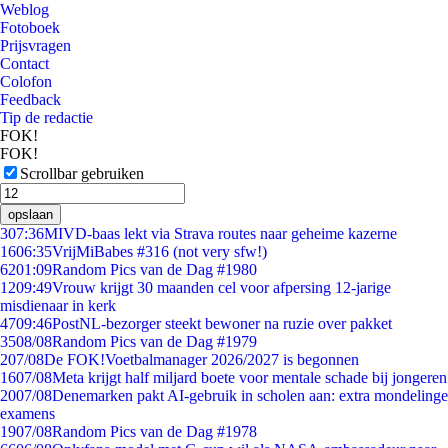
Weblog
Fotoboek
Prijsvragen
Contact
Colofon
Feedback
Tip de redactie
FOK!
FOK!
Scrollbar gebruiken
opslaan
3
07:36
MIVD-baas lekt via Strava routes naar geheime kazerne
16
06:35
VrijMiBabes #316 (not very sfw!)
62
01:09
Random Pics van de Dag #1980
12
09:49
Vrouw krijgt 30 maanden cel voor afpersing 12-jarige
misdienaar in kerk
47
09:46
PostNL-bezorger steekt bewoner na ruzie over pakket
35
08/08
Random Pics van de Dag #1979
2
07/08
De FOK!Voetbalmanager 2026/2027 is begonnen
16
07/08
Meta krijgt half miljard boete voor mentale schade bij jongeren
20
07/08
Denemarken pakt AI-gebruik in scholen aan: extra mondelinge
examens
19
07/08
Random Pics van de Dag #1978