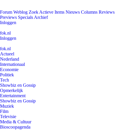
Forum
Weblog
Zoek
Actieve Items
Nieuws
Columns
Reviews
Previews
Specials
Archief
Inloggen
fok.nl
Inloggen
fok.nl
Actueel
Nederland
Internationaal
Economie
Politiek
Tech
Showbiz en Gossip
Opmerkelijk
Entertainment
Showbiz en Gossip
Muziek
Film
Televisie
Media & Cultuur
Bioscoopagenda