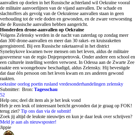
aanvallen op doelen in het Russische achterland wil Oekraïne vooral
de militaire aanvoerlijnen van de vijand aanvallen. De schade en
slachtoffers als gevolg van de Oekraïense aanvallen staan in geen
verhouding tot de vele doden en gewonden, en de zware verwoesting
die de Russische aanvallen hebben aangericht.
Honderden drone-aanvallen op Oekraïne
Volgens Zelensky werden in de nacht van zaterdag op zondag meer
dan 300 drone-aanvallen en meer dan 30 raket- en kruisraketten
geregistreerd. Bij een Russische raketaanval in het district
Synelnykove kwamen twee mensen om het leven, aldus de militaire
gouverneur van de regio Dnjepropetrovsk. Onder andere een school en
een culturele instelling werden verwoest. In Odessa aan de Zwarte Zee
raakte een woongebouw beschadigd, aldus Zelensky. Hij bevestigde
dat daar één persoon om het leven kwam en zes anderen gewond
raakten.
oekraïne
oorlog
poetin
rusland
vredesonderhandelingen
zelensky
Submitter:
Bron:
Tagesschau
52
Help ons; deel dit item als je het leuk vond
Heb je een leuk of interessant bericht gevonden dat je graag op FOK!
terug ziet?
Tip ons dan via de submit!
Zoek jij altijd de leukste nieuwtjes en kun je daar leuk over schrijven?
Meld je aan als nieuwsposter!
Jippie