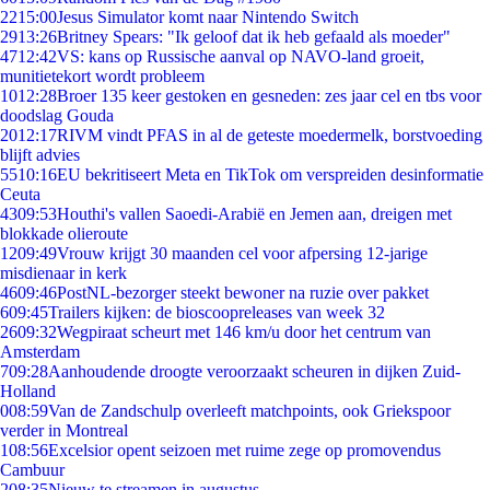
22
15:00
Jesus Simulator komt naar Nintendo Switch
29
13:26
Britney Spears: "Ik geloof dat ik heb gefaald als moeder"
47
12:42
VS: kans op Russische aanval op NAVO-land groeit,
munitietekort wordt probleem
10
12:28
Broer 135 keer gestoken en gesneden: zes jaar cel en tbs voor
doodslag Gouda
20
12:17
RIVM vindt PFAS in al de geteste moedermelk, borstvoeding
blijft advies
55
10:16
EU bekritiseert Meta en TikTok om verspreiden desinformatie
Ceuta
43
09:53
Houthi's vallen Saoedi-Arabië en Jemen aan, dreigen met
blokkade olieroute
12
09:49
Vrouw krijgt 30 maanden cel voor afpersing 12-jarige
misdienaar in kerk
46
09:46
PostNL-bezorger steekt bewoner na ruzie over pakket
6
09:45
Trailers kijken: de bioscoopreleases van week 32
26
09:32
Wegpiraat scheurt met 146 km/u door het centrum van
Amsterdam
7
09:28
Aanhoudende droogte veroorzaakt scheuren in dijken Zuid-
Holland
0
08:59
Van de Zandschulp overleeft matchpoints, ook Griekspoor
verder in Montreal
1
08:56
Excelsior opent seizoen met ruime zege op promovendus
Cambuur
2
08:35
Nieuw te streamen in augustus