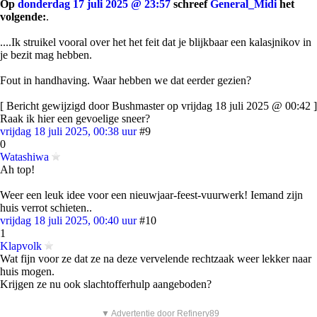
Op
donderdag 17 juli 2025 @ 23:57
schreef
General_Midi
het
volgende:
.
....Ik struikel vooral over het het feit dat je blijkbaar een kalasjnikov in
je bezit mag hebben.
Fout in handhaving. Waar hebben we dat eerder gezien?
[ Bericht gewijzigd door Bushmaster op vrijdag 18 juli 2025 @ 00:42 ]
Raak ik hier een gevoelige sneer?
vrijdag 18 juli 2025, 00:38 uur
#9
0
Watashiwa
Ah top!
Weer een leuk idee voor een nieuwjaar-feest-vuurwerk! Iemand zijn
huis verrot schieten..
vrijdag 18 juli 2025, 00:40 uur
#10
1
Klapvolk
Wat fijn voor ze dat ze na deze vervelende rechtzaak weer lekker naar
huis mogen.
Krijgen ze nu ook slachtofferhulp aangeboden?
▼ Advertentie door Refinery89