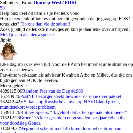
Submitter:
Bron:
Omroep West / FOK!
58
Help ons; deel dit item als je het leuk vond
Heb je een leuk of interessant bericht gevonden dat je graag op FOK!
terug ziet?
Tip ons dan via de submit!
Zoek jij altijd de leukste nieuwtjes en kun je daar leuk over schrijven?
Meld je aan als nieuwsposter!
Jippie
Elke dag maak ik even tijd voor de FP om het internet af te struinen op
zoek naar nieuws.
Part-time werkzaam als adviseur Kwaliteit Arbo en Milieu, dus tijd om
bijdragen aan FOK! te leveren.
Meest gelezen
48891
15:09
Random Pics van de Dag #1980
1674
09:46
PostNL-bezorger steekt bewoner na ruzie over pakket
1624
12:42
VS: kans op Russische aanval op NAVO-land groeit,
munitietekort wordt probleem
1539
13:26
Britney Spears: "Ik geloof dat ik heb gefaald als moeder"
1152
12:28
Broer 135 keer gestoken en gesneden: zes jaar cel en tbs
voor doodslag Gouda
1146
09:32
Wegpiraat scheurt met 146 km/u door het centrum van