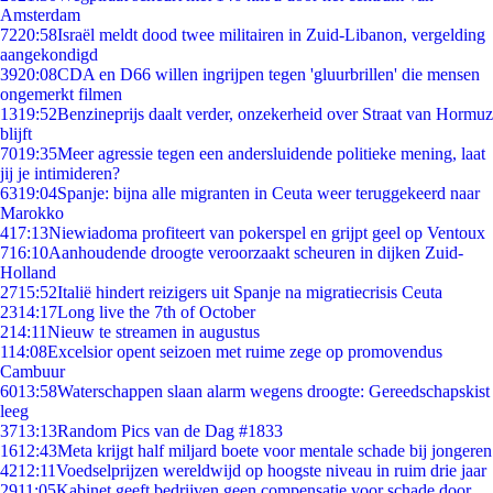
Amsterdam
72
20:58
Israël meldt dood twee militairen in Zuid-Libanon, vergelding
aangekondigd
39
20:08
CDA en D66 willen ingrijpen tegen 'gluurbrillen' die mensen
ongemerkt filmen
13
19:52
Benzineprijs daalt verder, onzekerheid over Straat van Hormuz
blijft
70
19:35
Meer agressie tegen een andersluidende politieke mening, laat
jij je intimideren?
63
19:04
Spanje: bijna alle migranten in Ceuta weer teruggekeerd naar
Marokko
4
17:13
Niewiadoma profiteert van pokerspel en grijpt geel op Ventoux
7
16:10
Aanhoudende droogte veroorzaakt scheuren in dijken Zuid-
Holland
27
15:52
Italië hindert reizigers uit Spanje na migratiecrisis Ceuta
23
14:17
Long live the 7th of October
2
14:11
Nieuw te streamen in augustus
1
14:08
Excelsior opent seizoen met ruime zege op promovendus
Cambuur
60
13:58
Waterschappen slaan alarm wegens droogte: Gereedschapskist
leeg
37
13:13
Random Pics van de Dag #1833
16
12:43
Meta krijgt half miljard boete voor mentale schade bij jongeren
42
12:11
Voedselprijzen wereldwijd op hoogste niveau in ruim drie jaar
29
11:05
Kabinet geeft bedrijven geen compensatie voor schade door