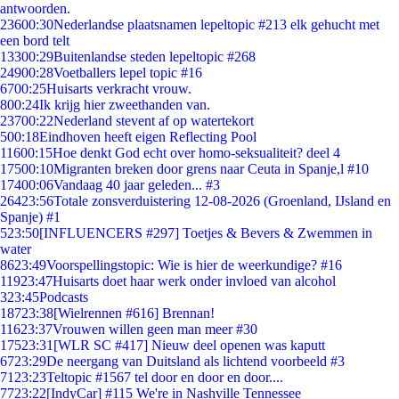
antwoorden.
236
00:30
Nederlandse plaatsnamen lepeltopic #213 elk gehucht met
een bord telt
133
00:29
Buitenlandse steden lepeltopic #268
249
00:28
Voetballers lepel topic #16
67
00:25
Huisarts verkracht vrouw.
8
00:24
Ik krijg hier zweethanden van.
237
00:22
Nederland stevent af op watertekort
5
00:18
Eindhoven heeft eigen Reflecting Pool
116
00:15
Hoe denkt God echt over homo-seksualiteit? deel 4
175
00:10
Migranten breken door grens naar Ceuta in Spanje,l #10
174
00:06
Vandaag 40 jaar geleden... #3
264
23:56
Totale zonsverduistering 12-08-2026 (Groenland, IJsland en
Spanje) #1
5
23:50
[INFLUENCERS #297] Toetjes & Bevers & Zwemmen in
water
86
23:49
Voorspellingstopic: Wie is hier de weerkundige? #16
119
23:47
Huisarts doet haar werk onder invloed van alcohol
3
23:45
Podcasts
187
23:38
[Wielrennen #616] Brennan!
116
23:37
Vrouwen willen geen man meer #30
175
23:31
[WLR SC #417] Nieuw deel openen was kaputt
67
23:29
De neergang van Duitsland als lichtend voorbeeld #3
71
23:23
Teltopic #1567 tel door en door en door....
77
23:22
[IndyCar] #115 We're in Nashville Tennessee