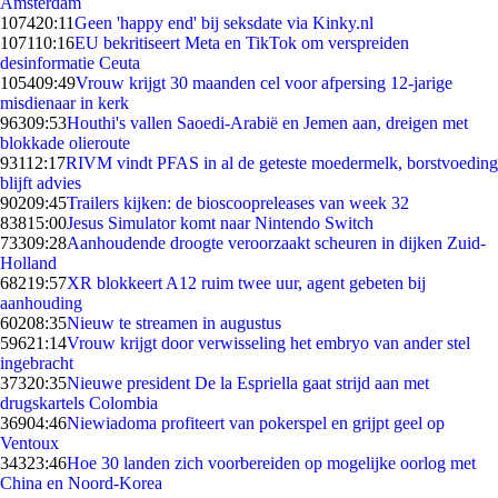
Amsterdam
1074
20:11
Geen 'happy end' bij seksdate via Kinky.nl
1071
10:16
EU bekritiseert Meta en TikTok om verspreiden
desinformatie Ceuta
1054
09:49
Vrouw krijgt 30 maanden cel voor afpersing 12-jarige
misdienaar in kerk
963
09:53
Houthi's vallen Saoedi-Arabië en Jemen aan, dreigen met
blokkade olieroute
931
12:17
RIVM vindt PFAS in al de geteste moedermelk, borstvoeding
blijft advies
902
09:45
Trailers kijken: de bioscoopreleases van week 32
838
15:00
Jesus Simulator komt naar Nintendo Switch
733
09:28
Aanhoudende droogte veroorzaakt scheuren in dijken Zuid-
Holland
682
19:57
XR blokkeert A12 ruim twee uur, agent gebeten bij
aanhouding
602
08:35
Nieuw te streamen in augustus
596
21:14
Vrouw krijgt door verwisseling het embryo van ander stel
ingebracht
373
20:35
Nieuwe president De la Espriella gaat strijd aan met
drugskartels Colombia
369
04:46
Niewiadoma profiteert van pokerspel en grijpt geel op
Ventoux
343
23:46
Hoe 30 landen zich voorbereiden op mogelijke oorlog met
China en Noord-Korea