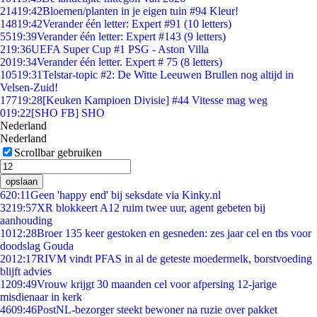
214
19:42
Bloemen/planten in je eigen tuin #94 Kleur!
148
19:42
Verander één letter: Expert #91 (10 letters)
55
19:39
Verander één letter: Expert #143 (9 letters)
2
19:36
UEFA Super Cup #1 PSG - Aston Villa
20
19:34
Verander één letter. Expert # 75 (8 letters)
105
19:31
Telstar-topic #2: De Witte Leeuwen Brullen nog altijd in
Velsen-Zuid!
177
19:28
[Keuken Kampioen Divisie] #44 Vitesse mag weg
0
19:22
[SHO FB] SHO
Nederland
Nederland
Scrollbar gebruiken
opslaan
6
20:11
Geen 'happy end' bij seksdate via Kinky.nl
32
19:57
XR blokkeert A12 ruim twee uur, agent gebeten bij
aanhouding
10
12:28
Broer 135 keer gestoken en gesneden: zes jaar cel en tbs voor
doodslag Gouda
20
12:17
RIVM vindt PFAS in al de geteste moedermelk, borstvoeding
blijft advies
12
09:49
Vrouw krijgt 30 maanden cel voor afpersing 12-jarige
misdienaar in kerk
46
09:46
PostNL-bezorger steekt bewoner na ruzie over pakket