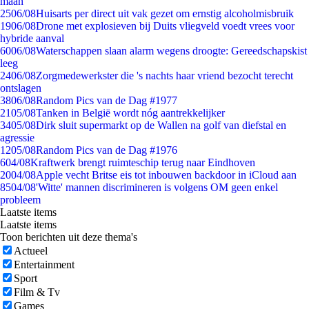
maan
25
06/08
Huisarts per direct uit vak gezet om ernstig alcoholmisbruik
19
06/08
Drone met explosieven bij Duits vliegveld voedt vrees voor
hybride aanval
60
06/08
Waterschappen slaan alarm wegens droogte: Gereedschapskist
leeg
24
06/08
Zorgmedewerkster die 's nachts haar vriend bezocht terecht
ontslagen
38
06/08
Random Pics van de Dag #1977
21
05/08
Tanken in België wordt nóg aantrekkelijker
34
05/08
Dirk sluit supermarkt op de Wallen na golf van diefstal en
agressie
12
05/08
Random Pics van de Dag #1976
6
04/08
Kraftwerk brengt ruimteschip terug naar Eindhoven
20
04/08
Apple vecht Britse eis tot inbouwen backdoor in iCloud aan
85
04/08
'Witte' mannen discrimineren is volgens OM geen enkel
probleem
Laatste items
Laatste items
Toon berichten uit deze thema's
Actueel
Entertainment
Sport
Film & Tv
Games