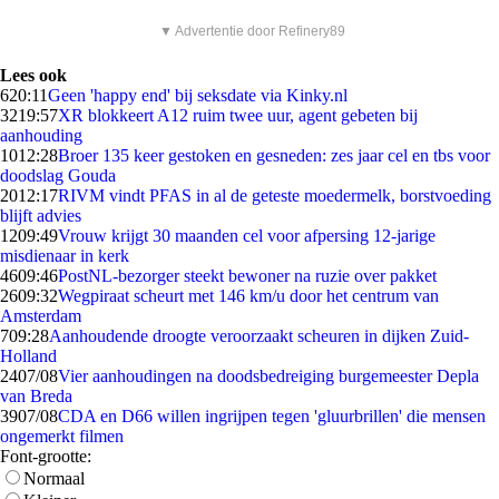
▼ Advertentie door Refinery89
Lees ook
6
20:11
Geen 'happy end' bij seksdate via Kinky.nl
32
19:57
XR blokkeert A12 ruim twee uur, agent gebeten bij
aanhouding
10
12:28
Broer 135 keer gestoken en gesneden: zes jaar cel en tbs voor
doodslag Gouda
20
12:17
RIVM vindt PFAS in al de geteste moedermelk, borstvoeding
blijft advies
12
09:49
Vrouw krijgt 30 maanden cel voor afpersing 12-jarige
misdienaar in kerk
46
09:46
PostNL-bezorger steekt bewoner na ruzie over pakket
26
09:32
Wegpiraat scheurt met 146 km/u door het centrum van
Amsterdam
7
09:28
Aanhoudende droogte veroorzaakt scheuren in dijken Zuid-
Holland
24
07/08
Vier aanhoudingen na doodsbedreiging burgemeester Depla
van Breda
39
07/08
CDA en D66 willen ingrijpen tegen 'gluurbrillen' die mensen
ongemerkt filmen
Font-grootte:
Normaal