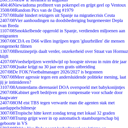
4
04:46
Niewiadoma profiteert van pokerspel en grijpt geel op Ventoux
35
08/08
Random Pics van de Dag #1979
27
07/08
Italië hindert reizigers uit Spanje na migratiecrisis Ceuta
24
07/08
Vier aanhoudingen na doodsbedreiging burgemeester Depla
van Breda
11
07/08
Smokkelbende opgerold in Spanje, verdienden miljoenen aan
migranten
39
07/08
CDA en D66 willen ingrijpen tegen 'gluurbrillen' die mensen
ongemerkt filmen
13
07/08
Benzineprijs daalt verder, onzekerheid over Straat van Hormuz
blijft
42
07/08
Voedselprijzen wereldwijd op hoogste niveau in ruim drie jaar
23
07/08
Quake krijgt na 30 jaar een gratis uitbreiding
2
07/08
De FOK!Voetbalmanager 2026/2027 is begonnen
70
07/08
Meer agressie tegen een andersluidende politieke mening, laat
jij je intimideren?
31
07/08
Amsterdams dierenasiel DOA overspoeld met babykonijntjes
29
07/08
Kabinet geeft bedrijven geen compensatie voor schade door
laagwater
24
07/08
OM eist TBS tegen verwarde man die agenten stak met
aardappelschilmesje
30
07/08
Tropische hitte keert zondag terug met lokaal 32 graden
30
07/08
Trump grijpt weer in op automatisch staatsburgerschap bij
geboorte in VS