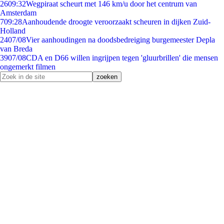
26
09:32
Wegpiraat scheurt met 146 km/u door het centrum van
Amsterdam
7
09:28
Aanhoudende droogte veroorzaakt scheuren in dijken Zuid-
Holland
24
07/08
Vier aanhoudingen na doodsbedreiging burgemeester Depla
van Breda
39
07/08
CDA en D66 willen ingrijpen tegen 'gluurbrillen' die mensen
ongemerkt filmen