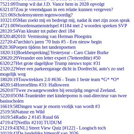
75
21:09
Trump wil dat J.D. Vance hem in 2028 opvolgt
63
21:07
Zou je vreemdgaan in een relatie kunnen vergeven?
3
21:06
Scholensysteem tegenwoordig?
103
21:05
Man zoekt mij en bedreigt mij, nadat ik met zijn zoon sprak
47
21:00
Woordensamenstelspel #1184 met 2 woorden spreken SVP
281
20:54
Van kleuter tot puber deel 184
83
20:48
2010: Vermissing van Herman Ploegstra
227
20:47
archito's jaren '70 huis #5 - Een nieuw begin
8
20:36
Poepen tijdens het tandenpoetsen
18
20:31
[Boekbespreking] Yesteryear - Caro Claire Burke
206
20:29
Verander een letter expert (7lettereditie) #50
63
20:27
Het grote dagelijkse Trump nieuws topic #31
23
20:22
Weer een parkeergarage dicht in Dordrecht, auto's zo snel
mogelijk weg
180
20:19
Touwtrekken 2.0 #636 - Team 1 beste team *G* *O*
40
20:14
Horrorfilms #33: Halloween
26
20:07
Twee zwaargewonden bij eenzijdig ongeval Zeeland.
52
20:05
OM-Teamleider met kinderporno is oud-directeur van twee
basisscholen
166
19:58
Dingen waar je enorm vrolijk van wordt #3
25
19:56
Natuur en Wild
16
19:54
Radio 2 #145 Ruud 66
47
19:47
[Netflix #210] TUDUM
212
19:43
[NL] Street View Quiz [#122] - Loogisch toch
101
19:43
De landelijke hittegolf van 2026