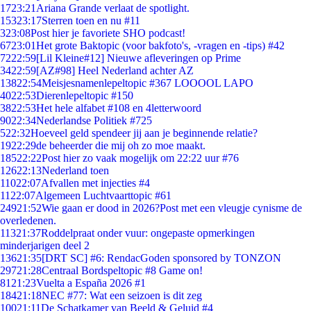
17
23:21
Ariana Grande verlaat de spotlight.
153
23:17
Sterren toen en nu #11
3
23:08
Post hier je favoriete SHO podcast!
67
23:01
Het grote Baktopic (voor bakfoto's, -vragen en -tips) #42
72
22:59
[Lil Kleine#12] Nieuwe afleveringen op Prime
34
22:59
[AZ#98] Heel Nederland achter AZ
138
22:54
Meisjesnamenlepeltopic #367 LOOOOL LAPO
40
22:53
Dierenlepeltopic #150
38
22:53
Het hele alfabet #108 en 4letterwoord
90
22:34
Nederlandse Politiek #725
5
22:32
Hoeveel geld spendeer jij aan je beginnende relatie?
19
22:29
de beheerder die mij oh zo moe maakt.
185
22:22
Post hier zo vaak mogelijk om 22:22 uur #76
126
22:13
Nederland toen
110
22:07
Afvallen met injecties #4
11
22:07
Algemeen Luchtvaarttopic #61
249
21:52
Wie gaan er dood in 2026?Post met een vleugje cynisme de
overledenen.
113
21:37
Roddelpraat onder vuur: ongepaste opmerkingen
minderjarigen deel 2
136
21:35
[DRT SC] #6: RendacGoden sponsored by TONZON
297
21:28
Centraal Bordspeltopic #8 Game on!
81
21:23
Vuelta a España 2026 #1
184
21:18
NEC #77: Wat een seizoen is dit zeg
100
21:11
De Schatkamer van Beeld & Geluid #4