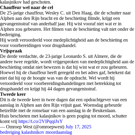
kalasjnikov had geschoten.
Chauffeur wel naar de cel
De 25-jarige chauffeur, Wesley C. uit Den Haag, die de schutter naar
Alphen aan den Rijn bracht en de beschieting filmde, krijgt een
gevangenisstraf van anderhalf jaar. Hij wist vooraf niet wat er in
Alphen zou gebeuren. Het filmen van de beschieting valt niet onder de
bedreiging.
Hij wordt veroordeeld voor medeplichtigheid aan de beschieting en
voor voorbereidingen voor drugshandel.
Vrijspraak
De derde verdachte, de 23-jarige Leonardo S. uit Almere, die de
andere twee regelde, wordt vrijgesproken van medeplichtigheid aan de
beschieting omdat niet bewezen is dat hij wist wat er zou gebeuren.
Hoewel hij de chauffeur heeft geregeld en het adres gaf, betekent dat
niet dat hij op de hoogte was van de opdracht. Wel wordt hij
veroordeeld voor voorbereidingshandelingen met betrekking tot
drugshandel en krijgt hij 44 dagen gevangenisstraf.
Tweede keer
Dit is de tweede keer in twee dagen dat een opdrachtgever van een
aanslag in Alphen aan den Rijn vrijuit gaat. Woensdag gebeurde
hetzelfde met de ronselaar van een aanslag in de Beukenlaan.
Huis beschieten met kalasjnikov is geen poging tot moord, schutter
komt vrij
https://t.co/2VlPqqiJxY
— Omroep West (@omroepwest)
July 17, 2025
bedreiging
kalashnikov
moordaanslag