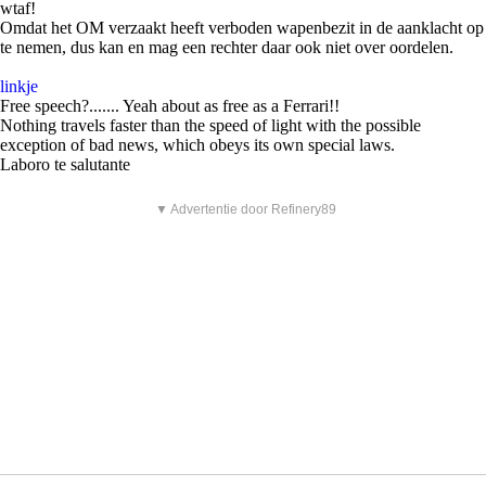
wtaf!
Omdat het OM verzaakt heeft verboden wapenbezit in de aanklacht op
te nemen, dus kan en mag een rechter daar ook niet over oordelen.
linkje
Free speech?....... Yeah about as free as a Ferrari!!
Nothing travels faster than the speed of light with the possible
exception of bad news, which obeys its own special laws.
Laboro te salutante
▼ Advertentie door Refinery89