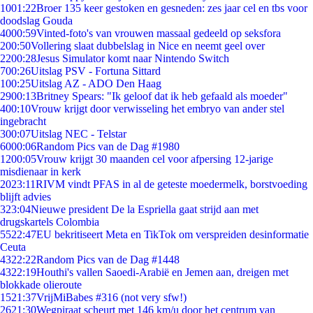
10
01:22
Broer 135 keer gestoken en gesneden: zes jaar cel en tbs voor
doodslag Gouda
40
00:59
Vinted-foto's van vrouwen massaal gedeeld op seksfora
2
00:50
Vollering slaat dubbelslag in Nice en neemt geel over
22
00:28
Jesus Simulator komt naar Nintendo Switch
7
00:26
Uitslag PSV - Fortuna Sittard
1
00:25
Uitslag AZ - ADO Den Haag
29
00:13
Britney Spears: "Ik geloof dat ik heb gefaald als moeder"
4
00:10
Vrouw krijgt door verwisseling het embryo van ander stel
ingebracht
3
00:07
Uitslag NEC - Telstar
60
00:06
Random Pics van de Dag #1980
12
00:05
Vrouw krijgt 30 maanden cel voor afpersing 12-jarige
misdienaar in kerk
20
23:11
RIVM vindt PFAS in al de geteste moedermelk, borstvoeding
blijft advies
3
23:04
Nieuwe president De la Espriella gaat strijd aan met
drugskartels Colombia
55
22:47
EU bekritiseert Meta en TikTok om verspreiden desinformatie
Ceuta
43
22:22
Random Pics van de Dag #1448
43
22:19
Houthi's vallen Saoedi-Arabië en Jemen aan, dreigen met
blokkade olieroute
15
21:37
VrijMiBabes #316 (not very sfw!)
26
21:30
Wegpiraat scheurt met 146 km/u door het centrum van