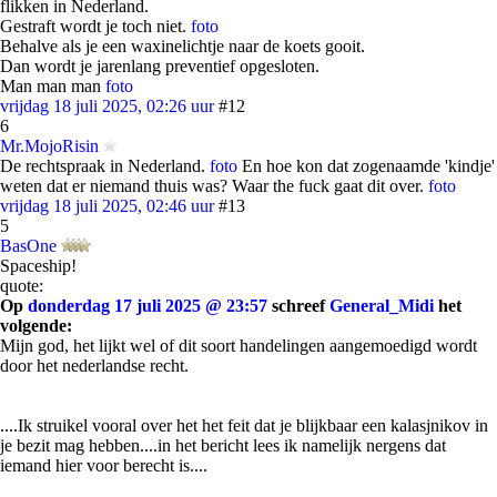
flikken in Nederland.
Gestraft wordt je toch niet.
foto
Behalve als je een waxinelichtje naar de koets gooit.
Dan wordt je jarenlang preventief opgesloten.
Man man man
foto
vrijdag 18 juli 2025, 02:26 uur
#12
6
Mr.MojoRisin
De rechtspraak in Nederland.
foto
En hoe kon dat zogenaamde 'kindje'
weten dat er niemand thuis was? Waar the fuck gaat dit over.
foto
vrijdag 18 juli 2025, 02:46 uur
#13
5
BasOne
Spaceship!
quote:
Op
donderdag 17 juli 2025 @ 23:57
schreef
General_Midi
het
volgende:
Mijn god, het lijkt wel of dit soort handelingen aangemoedigd wordt
door het nederlandse recht.
....Ik struikel vooral over het het feit dat je blijkbaar een kalasjnikov in
je bezit mag hebben....in het bericht lees ik namelijk nergens dat
iemand hier voor berecht is....