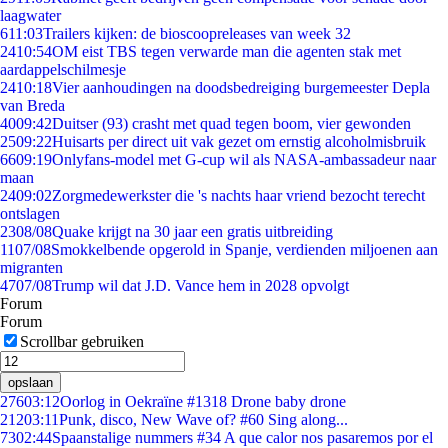
laagwater
6
11:03
Trailers kijken: de bioscoopreleases van week 32
24
10:54
OM eist TBS tegen verwarde man die agenten stak met
aardappelschilmesje
24
10:18
Vier aanhoudingen na doodsbedreiging burgemeester Depla
van Breda
40
09:42
Duitser (93) crasht met quad tegen boom, vier gewonden
25
09:22
Huisarts per direct uit vak gezet om ernstig alcoholmisbruik
66
09:19
Onlyfans-model met G-cup wil als NASA-ambassadeur naar
maan
24
09:02
Zorgmedewerkster die 's nachts haar vriend bezocht terecht
ontslagen
23
08/08
Quake krijgt na 30 jaar een gratis uitbreiding
11
07/08
Smokkelbende opgerold in Spanje, verdienden miljoenen aan
migranten
47
07/08
Trump wil dat J.D. Vance hem in 2028 opvolgt
Forum
Forum
Scrollbar gebruiken
opslaan
276
03:12
Oorlog in Oekraïne #1318 Drone baby drone
212
03:11
Punk, disco, New Wave of? #60 Sing along...
73
02:44
Spaanstalige nummers #34 A que calor nos pasaremos por el