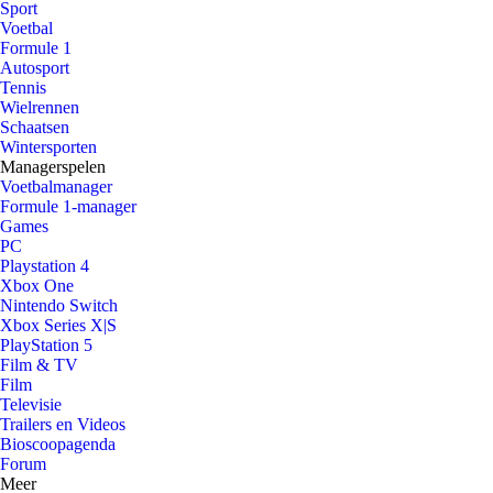
Sport
Voetbal
Formule 1
Autosport
Tennis
Wielrennen
Schaatsen
Wintersporten
Managerspelen
Voetbalmanager
Formule 1-manager
Games
PC
Playstation 4
Xbox One
Nintendo Switch
Xbox Series X|S
PlayStation 5
Film & TV
Film
Televisie
Trailers en Videos
Bioscoopagenda
Forum
Meer