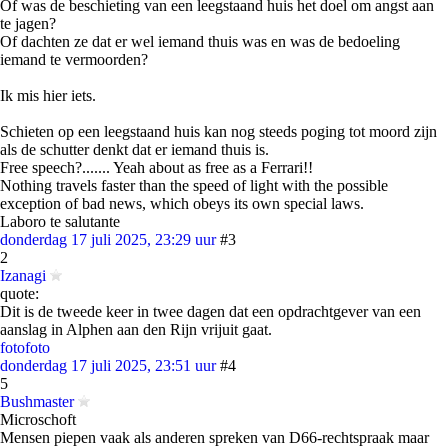
Of was de beschieting van een leegstaand huis het doel om angst aan
te jagen?
Of dachten ze dat er wel iemand thuis was en was de bedoeling
iemand te vermoorden?
Ik mis hier iets.
Schieten op een leegstaand huis kan nog steeds poging tot moord zijn
als de schutter denkt dat er iemand thuis is.
Free speech?....... Yeah about as free as a Ferrari!!
Nothing travels faster than the speed of light with the possible
exception of bad news, which obeys its own special laws.
Laboro te salutante
donderdag 17 juli 2025, 23:29 uur
#3
2
Izanagi
quote:
Dit is de tweede keer in twee dagen dat een opdrachtgever van een
aanslag in Alphen aan den Rijn vrijuit gaat.
foto
foto
donderdag 17 juli 2025, 23:51 uur
#4
5
Bushmaster
Microschoft
Mensen piepen vaak als anderen spreken van D66-rechtspraak maar