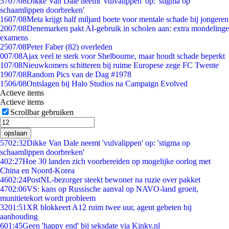
57
07/08
Dikke Van Dale neemt 'vulvalippen' op: 'stigma op
schaamlippen doorbreken'
16
07/08
Meta krijgt half miljard boete voor mentale schade bij jongeren
20
07/08
Denemarken pakt AI-gebruik in scholen aan: extra mondelinge
examens
25
07/08
Peter Faber (82) overleden
0
07/08
Ajax veel te sterk voor Shelbourne, maar houdt schade beperkt
1
07/08
Nieuwkomers schitteren bij ruime Europese zege FC Twente
19
07/08
Random Pics van de Dag #1978
15
06/08
Ontslagen bij Halo Studios na Campaign Evolved
Actieve items
Actieve items
Scrollbar gebruiken
opslaan
57
02:32
Dikke Van Dale neemt 'vulvalippen' op: 'stigma op
schaamlippen doorbreken'
4
02:27
Hoe 30 landen zich voorbereiden op mogelijke oorlog met
China en Noord-Korea
46
02:24
PostNL-bezorger steekt bewoner na ruzie over pakket
47
02:06
VS: kans op Russische aanval op NAVO-land groeit,
munitietekort wordt probleem
32
01:51
XR blokkeert A12 ruim twee uur, agent gebeten bij
aanhouding
6
01:45
Geen 'happy end' bij seksdate via Kinky.nl