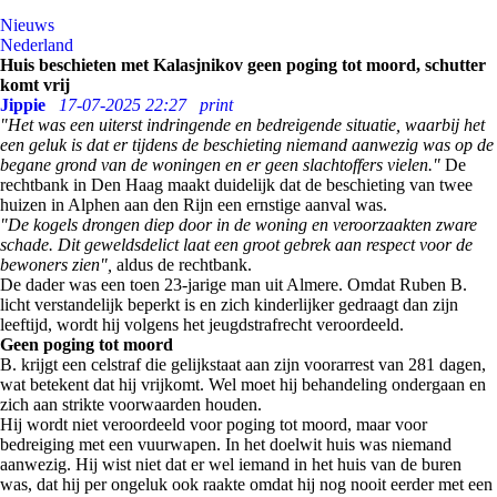
Nieuws
Nederland
Huis beschieten met Kalasjnikov geen poging tot moord, schutter
komt vrij
Jippie
17-07-2025 22:27
print
"Het was een uiterst indringende en bedreigende situatie, waarbij het
een geluk is dat er tijdens de beschieting niemand aanwezig was op de
begane grond van de woningen en er geen slachtoffers vielen."
De
rechtbank in Den Haag maakt duidelijk dat de beschieting van twee
huizen in Alphen aan den Rijn een ernstige aanval was.
"De kogels drongen diep door in de woning en veroorzaakten zware
schade. Dit geweldsdelict laat een groot gebrek aan respect voor de
bewoners zien",
aldus de rechtbank.
De dader was een toen 23-jarige man uit Almere. Omdat Ruben B.
licht verstandelijk beperkt is en zich kinderlijker gedraagt dan zijn
leeftijd, wordt hij volgens het jeugdstrafrecht veroordeeld.
Geen poging tot moord
B. krijgt een celstraf die gelijkstaat aan zijn voorarrest van 281 dagen,
wat betekent dat hij vrijkomt. Wel moet hij behandeling ondergaan en
zich aan strikte voorwaarden houden.
Hij wordt niet veroordeeld voor poging tot moord, maar voor
bedreiging met een vuurwapen. In het doelwit huis was niemand
aanwezig. Hij wist niet dat er wel iemand in het huis van de buren
was, dat hij per ongeluk ook raakte omdat hij nog nooit eerder met een