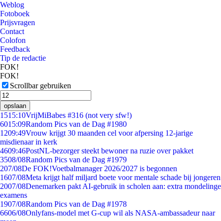
Weblog
Fotoboek
Prijsvragen
Contact
Colofon
Feedback
Tip de redactie
FOK!
FOK!
Scrollbar gebruiken
opslaan
15
15:10
VrijMiBabes #316 (not very sfw!)
60
15:09
Random Pics van de Dag #1980
12
09:49
Vrouw krijgt 30 maanden cel voor afpersing 12-jarige
misdienaar in kerk
46
09:46
PostNL-bezorger steekt bewoner na ruzie over pakket
35
08/08
Random Pics van de Dag #1979
2
07/08
De FOK!Voetbalmanager 2026/2027 is begonnen
16
07/08
Meta krijgt half miljard boete voor mentale schade bij jongeren
20
07/08
Denemarken pakt AI-gebruik in scholen aan: extra mondelinge
examens
19
07/08
Random Pics van de Dag #1978
66
06/08
Onlyfans-model met G-cup wil als NASA-ambassadeur naar