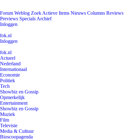
Forum
Weblog
Zoek
Actieve Items
Nieuws
Columns
Reviews
Previews
Specials
Archief
Inloggen
fok.nl
Inloggen
fok.nl
Actueel
Nederland
Internationaal
Economie
Politiek
Tech
Showbiz en Gossip
Opmerkelijk
Entertainment
Showbiz en Gossip
Muziek
Film
Televisie
Media & Cultuur
Bioscoopagenda