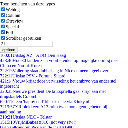
Toon berichten van deze types
Weblog
Column
(P)review
Special
Poll
Scrollbar gebruiken
opslaan
1
00:01
Uitslag AZ - ADO Den Haag
4
23:46
Hoe 30 landen zich voorbereiden op mogelijke oorlog met
China en Noord-Korea
2
22:13
Vollering slaat dubbelslag in Nice en neemt geel over
7
22:11
Uitslag PSV - Fortuna Sittard
4
21:14
Vrouw krijgt door verwisseling het embryo van ander stel
ingebracht
3
20:35
Nieuwe president De la Espriella gaat strijd aan met
drugskartels Colombia
6
20:11
Geen 'happy end' bij seksdate via Kinky.nl
32
19:57
XR blokkeert A12 ruim twee uur, agent gebeten bij
aanhouding
3
19:21
Uitslag NEC - Telstar
15
15:10
VrijMiBabes #316 (not very sfw!)
60
15:09
Random Pics van de Dag #1980