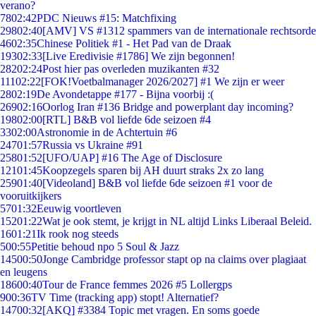
verano?
78
02:42
PDC Nieuws #15: Matchfixing
298
02:40
[AMV] VS #1312 spammers van de internationale rechtsorde
46
02:35
Chinese Politiek #1 - Het Pad van de Draak
193
02:33
[Live Eredivisie #1786] We zijn begonnen!
282
02:24
Post hier pas overleden muzikanten #32
111
02:22
[FOK!Voetbalmanager 2026/2027] #1 We zijn er weer
28
02:19
De Avondetappe #177 - Bijna voorbij :(
269
02:16
Oorlog Iran #136 Bridge and powerplant day incoming?
198
02:00
[RTL] B&B vol liefde 6de seizoen #4
33
02:00
Astronomie in de Achtertuin #6
247
01:57
Russia vs Ukraine #91
258
01:52
[UFO/UAP] #16 The Age of Disclosure
121
01:45
Koopzegels sparen bij AH duurt straks 2x zo lang
259
01:40
[Videoland] B&B vol liefde 6de seizoen #1 voor de
vooruitkijkers
57
01:32
Eeuwig voortleven
152
01:22
Wat je ook stemt, je krijgt in NL altijd Links Liberaal Beleid.
16
01:21
Ik rook nog steeds
5
00:55
Petitie behoud npo 5 Soul & Jazz
145
00:50
Jonge Cambridge professor stapt op na claims over plagiaat
en leugens
186
00:40
Tour de France femmes 2026 #5 Lollergps
9
00:36
TV Time (tracking app) stopt! Alternatief?
147
00:32
[AKQ] #3384 Topic met vragen. En soms goede