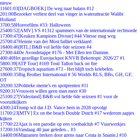
nieuw
116
01:03
[DAGBOEK] De weg naar balans #12
2
01:00
Bezoeker verliest deel van vinger in waterattractie Walibi
Holland
37
00:58
Horrorfilms #33: Halloween
254
00:52
[AMV] VS #1312 spammers van de internationale rechtsorde
173
00:47
[Keuken Kampioen Divisie] #44 Vitesse mag weg
257
00:47
Hennie van der Most failliet verklaard
184
00:46
[RTL] B&B vol liefde 6de seizoen #4
273
00:44
De Avondetappe #176 - Met Ellen ten Damme.
4
00:40
Het gezellige Eurojackpot KNVB Bekertopic 2026/27 #1
58
00:39
[ATP Tour] #169 Tosti Tallon back on fire
276
00:37
Tropisch aquarium #73 - Het blijft toch kriebelen.
186
00:35
Big Brother International # 56 Worlds RLS, BBs, GH, GF,
OT
202
00:32
Politieke meme's en spotprenten #11
92
00:31
Vrouwen willen geen man meer #30
251
00:27
[Videoland] B&B vol liefde 6de seizoen #1 voor de
vooruitkijkers
43
00:24
Trump wil dat J.D. Vance hem in 2028 opvolgt
117
00:23
[MTV] Ex on the beach Double Dutch #17 wederom aapjes
kijken
177
00:22
Ajax is een parodie op een voetbalclub #7 Vuurwerkjes
172
00:16
Vandaag 40 jaar geleden... #3
144
00:06
Migranten breken door grens naar Ceuta in Spanje,l #10