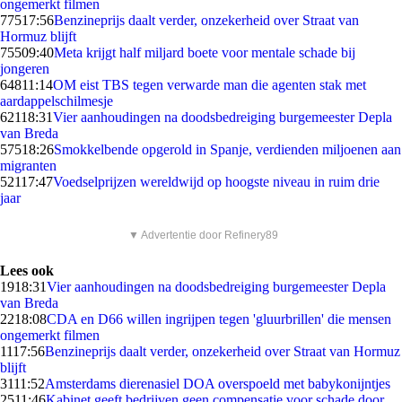
ongemerkt filmen
775
17:56
Benzineprijs daalt verder, onzekerheid over Straat van
Hormuz blijft
755
09:40
Meta krijgt half miljard boete voor mentale schade bij
jongeren
648
11:14
OM eist TBS tegen verwarde man die agenten stak met
aardappelschilmesje
621
18:31
Vier aanhoudingen na doodsbedreiging burgemeester Depla
van Breda
575
18:26
Smokkelbende opgerold in Spanje, verdienden miljoenen aan
migranten
521
17:47
Voedselprijzen wereldwijd op hoogste niveau in ruim drie
jaar
▼ Advertentie door Refinery89
Lees ook
19
18:31
Vier aanhoudingen na doodsbedreiging burgemeester Depla
van Breda
22
18:08
CDA en D66 willen ingrijpen tegen 'gluurbrillen' die mensen
ongemerkt filmen
11
17:56
Benzineprijs daalt verder, onzekerheid over Straat van Hormuz
blijft
31
11:52
Amsterdams dierenasiel DOA overspoeld met babykonijntjes
25
11:46
Kabinet geeft bedrijven geen compensatie voor schade door