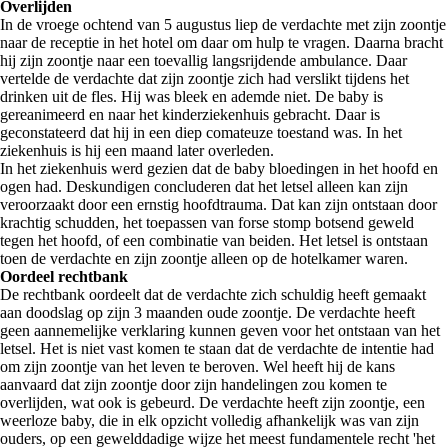
Overlijden
In de vroege ochtend van 5 augustus liep de verdachte met zijn zoontje
naar de receptie in het hotel om daar om hulp te vragen. Daarna bracht
hij zijn zoontje naar een toevallig langsrijdende ambulance. Daar
vertelde de verdachte dat zijn zoontje zich had verslikt tijdens het
drinken uit de fles. Hij was bleek en ademde niet. De baby is
gereanimeerd en naar het kinderziekenhuis gebracht. Daar is
geconstateerd dat hij in een diep comateuze toestand was. In het
ziekenhuis is hij een maand later overleden.
In het ziekenhuis werd gezien dat de baby bloedingen in het hoofd en
ogen had. Deskundigen concluderen dat het letsel alleen kan zijn
veroorzaakt door een ernstig hoofdtrauma. Dat kan zijn ontstaan door
krachtig schudden, het toepassen van forse stomp botsend geweld
tegen het hoofd, of een combinatie van beiden. Het letsel is ontstaan
toen de verdachte en zijn zoontje alleen op de hotelkamer waren.
Oordeel rechtbank
De rechtbank oordeelt dat de verdachte zich schuldig heeft gemaakt
aan doodslag op zijn 3 maanden oude zoontje. De verdachte heeft
geen aannemelijke verklaring kunnen geven voor het ontstaan van het
letsel. Het is niet vast komen te staan dat de verdachte de intentie had
om zijn zoontje van het leven te beroven. Wel heeft hij de kans
aanvaard dat zijn zoontje door zijn handelingen zou komen te
overlijden, wat ook is gebeurd. De verdachte heeft zijn zoontje, een
weerloze baby, die in elk opzicht volledig afhankelijk was van zijn
ouders, op een gewelddadige wijze het meest fundamentele recht 'het