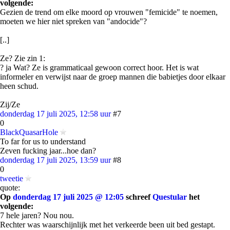
volgende:
Gezien de trend om elke moord op vrouwen "femicide" te noemen,
moeten we hier niet spreken van "andocide"?
[..]
Ze? Zie zin 1:
? ja Wat? Ze is grammaticaal gewoon correct hoor. Het is wat
informeler en verwijst naar de groep mannen die babietjes door elkaar
heen schud.
Zij/Ze
donderdag 17 juli 2025, 12:58 uur
#7
0
BlackQuasarHole
To far for us to understand
Zeven fucking jaar...hoe dan?
donderdag 17 juli 2025, 13:59 uur
#8
0
tweetie
quote:
Op
donderdag 17 juli 2025 @ 12:05
schreef
Questular
het
volgende:
7 hele jaren? Nou nou.
Rechter was waarschijnlijk met het verkeerde been uit bed gestapt.