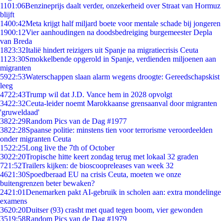
11
01:06
Benzineprijs daalt verder, onzekerheid over Straat van Hormuz
blijft
14
00:42
Meta krijgt half miljard boete voor mentale schade bij jongeren
19
00:12
Vier aanhoudingen na doodsbedreiging burgemeester Depla
van Breda
18
23:32
Italië hindert reizigers uit Spanje na migratiecrisis Ceuta
11
23:30
Smokkelbende opgerold in Spanje, verdienden miljoenen aan
migranten
59
22:53
Waterschappen slaan alarm wegens droogte: Gereedschapskist
leeg
47
22:43
Trump wil dat J.D. Vance hem in 2028 opvolgt
34
22:32
Ceuta-leider noemt Marokkaanse grensaanval door migranten
'gruweldaad'
38
22:29
Random Pics van de Dag #1977
38
22:28
Spaanse politie: minstens tien voor terrorisme veroordeelden
onder migranten Ceuta
15
22:25
Long live the 7th of October
30
22:20
Tropische hitte keert zondag terug met lokaal 32 graden
7
21:52
Trailers kijken: de bioscoopreleases van week 32
46
21:30
Spoedberaad EU na crisis Ceuta, moeten we onze
buitengrenzen beter bewaken?
24
21:01
Denemarken pakt AI-gebruik in scholen aan: extra mondelinge
examens
36
20:20
Duitser (93) crasht met quad tegen boom, vier gewonden
35
19:58
Random Pics van de Dag #1979