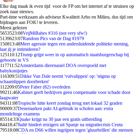
Elke dag maak ik even tijd voor de FP om het internet af te struinen op
zoek naar nieuws.
Part-time werkzaam als adviseur Kwaliteit Arbo en Milieu, dus tijd om
bijdragen aan FOK! te leveren.
Meest gelezen
56535
23:08
VrijMiBabes #316 (not very sfw!)
51396
23:07
Random Pics van de Dag #1979
1508
13:48
Meer agressie tegen een andersluidende politieke mening,
laat jij je intimideren?
1251
10:12
Trump grijpt weer in op automatisch staatsburgerschap bij
geboorte in VS
1177
11:52
Amsterdams dierenasiel DOA overspoeld met
babykonijntjes
1163
09:51
Dikke Van Dale neemt 'vulvalippen' op: 'stigma op
schaamlippen doorbreken'
1122
09:05
Peter Faber (82) overleden
992
11:46
Kabinet geeft bedrijven geen compensatie voor schade door
laagwater
943
11:08
Tropische hitte keert zondag terug met lokaal 32 graden
900
09:37
Denemarken pakt AI-gebruik in scholen aan: extra
mondelinge examens
855
14:33
Quake krijgt na 30 jaar een gratis uitbreiding
844
18:47
Italië hindert reizigers uit Spanje na migratiecrisis Ceuta
795
18:08
CDA en D66 willen ingrijpen tegen 'gluurbrillen' die mensen