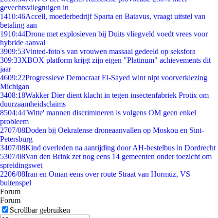
gevechtsvliegtuigen in
14
10:46
Accell, moederbedrijf Sparta en Batavus, vraagt uitstel van
betaling aan
19
10:44
Drone met explosieven bij Duits vliegveld voedt vrees voor
hybride aanval
39
09:53
Vinted-foto's van vrouwen massaal gedeeld op seksfora
3
09:33
XBOX platform krijgt zijn eigen "Platinum" achievements dit
jaar
46
09:22
Progressieve Democraat El-Sayed wint nipt voorverkiezing
Michigan
34
08:18
Wakker Dier dient klacht in tegen insectenfabriek Protix om
duurzaamheidsclaims
85
04:44
'Witte' mannen discrimineren is volgens OM geen enkel
probleem
27
07/08
Doden bij Oekraïense droneaanvallen op Moskou en Sint-
Petersburg
34
07/08
Kind overleden na aanrijding door AH-bestelbus in Dordrecht
53
07/08
Van den Brink zet nog eens 14 gemeenten onder toezicht om
spreidingswet
22
06/08
Iran en Oman eens over route Straat van Hormuz, VS
buitenspel
Forum
Forum
Scrollbar gebruiken