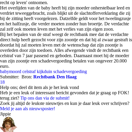
recht op leven' ontnomen.
Het overlijden van de baby heeft bij zijn moeder onherstelbaar leed en
verdriet teweeggebracht, zoals blijkt uit de slachtofferverklaring die zij
bij de zitting heeft voorgelezen. Datzelfde geldt voor het tweelingzusje
en het halfzusje, die verder moeten zonder hun broertje. De verdachte
zal zelf ook moeten leven met het verlies van zijn eigen zoon.
Bij het bepalen van de straf weegt de rechtbank mee dat de verdachte
direct hulp heeft gezocht voor zijn zoontje en dat hij al zwaar gestraft is
doordat hij zal moeten leven met de wetenschap dat zijn zoontje is
overleden door zijn toedoen. Alles afwegende vindt de rechtbank een
celstraf van 7 jaar passend en geboden. Daarnaast moet hij de moeder
van zijn zoontje een schadevergoeding betalen van ongeveer 20.000
euro.
babymoord
celstraf
kijkduin
schadevergoeding
Submitter:
Bron:
Rechtbank Den Haag
18
Help ons; deel dit item als je het leuk vond
Heb je een leuk of interessant bericht gevonden dat je graag op FOK!
terug ziet?
Tip ons dan via de submit!
Zoek jij altijd de leukste nieuwtjes en kun je daar leuk over schrijven?
Meld je aan als nieuwsposter!
Jippie