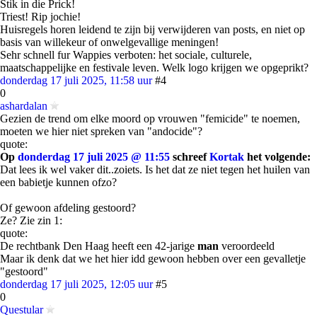
Stik in die Prick!
Triest! Rip jochie!
Huisregels horen leidend te zijn bij verwijderen van posts, en niet op
basis van willekeur of onwelgevallige meningen!
Sehr schnell fur Wappies verboten: het sociale, culturele,
maatschappelijke en festivale leven. Welk logo krijgen we opgeprikt?
donderdag 17 juli 2025, 11:58 uur
#4
0
ashardalan
Gezien de trend om elke moord op vrouwen "femicide" te noemen,
moeten we hier niet spreken van "andocide"?
quote:
Op
donderdag 17 juli 2025 @ 11:55
schreef
Kortak
het volgende:
Dat lees ik wel vaker dit..zoiets. Is het dat ze niet tegen het huilen van
een babietje kunnen ofzo?
Of gewoon afdeling gestoord?
Ze? Zie zin 1:
quote:
De rechtbank Den Haag heeft een 42-jarige
man
veroordeeld
Maar ik denk dat we het hier idd gewoon hebben over een gevalletje
"gestoord"
donderdag 17 juli 2025, 12:05 uur
#5
0
Questular