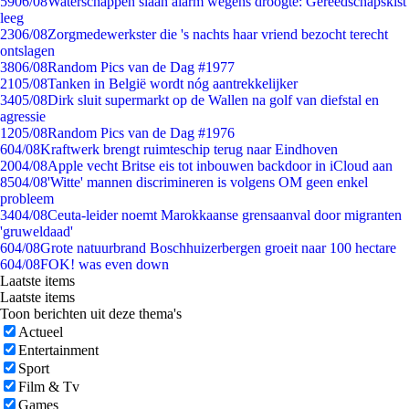
59
06/08
Waterschappen slaan alarm wegens droogte: Gereedschapskist
leeg
23
06/08
Zorgmedewerkster die 's nachts haar vriend bezocht terecht
ontslagen
38
06/08
Random Pics van de Dag #1977
21
05/08
Tanken in België wordt nóg aantrekkelijker
34
05/08
Dirk sluit supermarkt op de Wallen na golf van diefstal en
agressie
12
05/08
Random Pics van de Dag #1976
6
04/08
Kraftwerk brengt ruimteschip terug naar Eindhoven
20
04/08
Apple vecht Britse eis tot inbouwen backdoor in iCloud aan
85
04/08
'Witte' mannen discrimineren is volgens OM geen enkel
probleem
34
04/08
Ceuta-leider noemt Marokkaanse grensaanval door migranten
'gruweldaad'
6
04/08
Grote natuurbrand Boschhuizerbergen groeit naar 100 hectare
6
04/08
FOK! was even down
Laatste items
Laatste items
Toon berichten uit deze thema's
Actueel
Entertainment
Sport
Film & Tv
Games