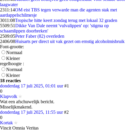
laagwater
23
11:14
OM eist TBS tegen verwarde man die agenten stak met
aardappelschilmesje
30
11:08
Tropische hitte keert zondag terug met lokaal 32 graden
55
09:51
Dikke Van Dale neemt 'vulvalippen' op: 'stigma op
schaamlippen doorbreken'
25
09:05
Peter Faber (82) overleden
24
06/08
Huisarts per direct uit vak gezet om ernstig alcoholmisbruik
Font-grootte:
Normaal
Kleiner
regelhoogte :
Normaal
Kleiner
18 reacties
donderdag 17 juli 2025, 01:01 uur
#1
0
Klapvolk
Wat een afschuwelijk bericht.
Misselijkmakend.
donderdag 17 juli 2025, 11:55 uur
#2
0
Kortak
Vincit Omnia Veritas