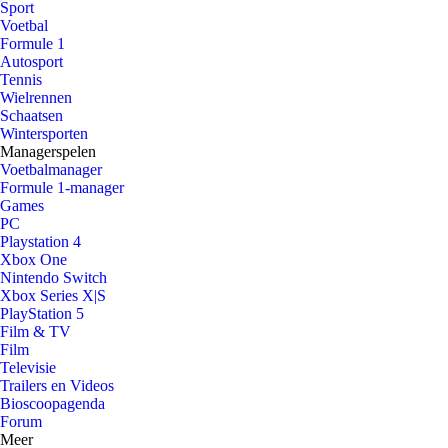
Sport
Voetbal
Formule 1
Autosport
Tennis
Wielrennen
Schaatsen
Wintersporten
Managerspelen
Voetbalmanager
Formule 1-manager
Games
PC
Playstation 4
Xbox One
Nintendo Switch
Xbox Series X|S
PlayStation 5
Film & TV
Film
Televisie
Trailers en Videos
Bioscoopagenda
Forum
Meer