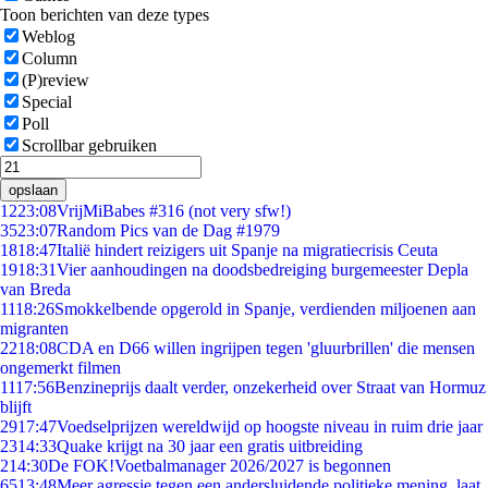
Toon berichten van deze types
Weblog
Column
(P)review
Special
Poll
Scrollbar gebruiken
opslaan
12
23:08
VrijMiBabes #316 (not very sfw!)
35
23:07
Random Pics van de Dag #1979
18
18:47
Italië hindert reizigers uit Spanje na migratiecrisis Ceuta
19
18:31
Vier aanhoudingen na doodsbedreiging burgemeester Depla
van Breda
11
18:26
Smokkelbende opgerold in Spanje, verdienden miljoenen aan
migranten
22
18:08
CDA en D66 willen ingrijpen tegen 'gluurbrillen' die mensen
ongemerkt filmen
11
17:56
Benzineprijs daalt verder, onzekerheid over Straat van Hormuz
blijft
29
17:47
Voedselprijzen wereldwijd op hoogste niveau in ruim drie jaar
23
14:33
Quake krijgt na 30 jaar een gratis uitbreiding
2
14:30
De FOK!Voetbalmanager 2026/2027 is begonnen
65
13:48
Meer agressie tegen een andersluidende politieke mening, laat