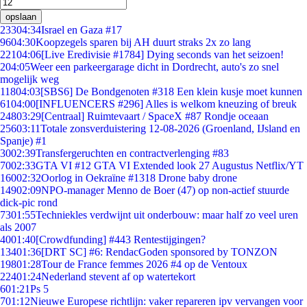
opslaan
233
04:34
Israel en Gaza #17
96
04:30
Koopzegels sparen bij AH duurt straks 2x zo lang
221
04:06
[Live Eredivisie #1784] Dying seconds van het seizoen!
2
04:05
Weer een parkeergarage dicht in Dordrecht, auto's zo snel
mogelijk weg
118
04:03
[SBS6] De Bondgenoten #318 Een klein kusje moet kunnen
61
04:00
[INFLUENCERS #296] Alles is welkom kneuzing of breuk
248
03:29
[Centraal] Ruimtevaart / SpaceX #87 Rondje oceaan
256
03:11
Totale zonsverduistering 12-08-2026 (Groenland, IJsland en
Spanje) #1
30
02:39
Transfergeruchten en contractverlenging #83
70
02:33
GTA VI #12 GTA VI Extended look 27 Augustus Netflix/YT
160
02:32
Oorlog in Oekraïne #1318 Drone baby drone
149
02:09
NPO-manager Menno de Boer (47) op non-actief stuurde
dick-pic rond
73
01:55
Techniekles verdwijnt uit onderbouw: maar half zo veel uren
als 2007
40
01:40
[Crowdfunding] #443 Rentestijgingen?
134
01:36
[DRT SC] #6: RendacGoden sponsored by TONZON
198
01:28
Tour de France femmes 2026 #4 op de Ventoux
224
01:24
Nederland stevent af op watertekort
6
01:21
Ps 5
7
01:12
Nieuwe Europese richtlijn: vaker repareren ipv vervangen voor