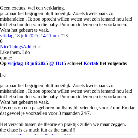
Geen excuus, wel een verklaring.
ja...maar het begrijpen blijft moeilijk. Zoiets kwetsbaars zo
mishandelen.. Ik zou oprecht willen weten wat zo'n iemand nou leid
tot het schudden van die baby. Puur om te leren en te voorkomen.
Want het gebeurt te vaak.
vrijdag 18 juli 2025, 14:11 uur
#13
0
NiceThingsAddict
Like them, I do
quote:
Op
vrijdag 18 juli 2025 @ 11:15
schreef
Kortak
het volgende:
[..]
ja...maar het begrijpen blijft moeilijk. Zoiets kwetsbaars zo
mishandelen.. Ik zou oprecht willen weten wat zo'n iemand nou leid
tot het schudden van die baby. Puur om te leren en te voorkomen.
Want het gebeurt te vaak.
Pas eens op een pasgeboren huilbaby bij vrienden, voor 2 uur. En dan
dat gevoel je voorstellen voor 3 maanden 24/7.
Het verschil tussen de theorie en praktijk zullen we maar zeggen.
the chase is as much fun as the catch!!!
zaterdag 19 juli 2025, 00:50 uur
#14