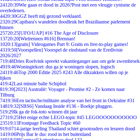
241
20:39
Wie gaan er dood in 2026?Post met een vleugje cynisme de
overledenen.
44
20:30
GGZ heeft mij gezond verklaard.
23
20:29
Capibara's wandelen doodleuk het Braziliaanse parlement
binnen
257
20:25
[UFO/UAP] #16 The Age of Disclosure
137
20:20
[Wielrennen #616] Brennan!
10
20:13
[gratis] Videogames Part 9: Gratis en free-to-play games!
43
19:50
[Voorspellen] Voorspel de eindstand van de Eredivisie
2026/2027
7
19:48
Dries Roelvink spreekt vakantieganger aan om gele zwembroek
49
19:46
Woningtekort: dus ga je woningen slopen, logisch
241
19:46
Top 2000 Editie 2025 #243 Alle dikzakken willen op je
lijken
4
19:42
Last minute balie Schiphol
8
19:39
[2023] Australië: Voyager - Promise #2 - Ze komen naar
Tilburg
74
19:36
Een tactische/militaire analyse van het front in Oekraïne #31
148
19:32
[SBS6] Vandaag Inside #136 - Boekje pluggen.
5
19:29
Ik ga de fok-toto winnen dit jaar
273
19:25
Het enige echte LEGO-topic #45 LEGOOOOOOOOOOO
235
19:13
Frontpage Feedback Topic #60
9
19:07
14-jarige leerling Thailand schiet grootouders en leraren dood
14
19:06
Prijs Bar le duc rood in het buitenland
169
18:58
[Centraal] kattenfotoos deel 122