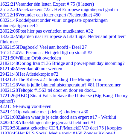
16
22:21
Verander één letter. Expert # 75 (8 letters)
251
22:20
Asielzoekers #22 : Het Europese migratiepact gaat in
201
22:16
Verander een letter expert (7lettereditie) #50
68
22:14
Roddelpraat onder vuur: ongepaste opmerkingen
minderjarigen deel 2
280
22:06
Post hier pas overleden muzikanten #32
18
22:03
Miljarden naar Europese AI-start-ups: Nederland profiteert
flink mee
289
21:55
[Dagboek] Veel aan hoofd - Deel 27
161
21:54
Via Pecunia - Het geld ligt op straat! #2
17
21:50
William Orbit overleden
218
21:48
Oorlog Iran #136 Bridge and powerplant day incoming?
81
21:48
Meer dan 40 uur werken.
294
21:43
Het Atletiektopic #72
113
21:37
The Killers #21 Imploding The Mirage Tour
173
21:28
Wat is jullie binnenhuistemperatuur? #81 Horrorzomer
100
21:28
Teltopic #1563 tel door en door en door....
17
21:26
[HBO] Stuart Fails to Save the Universe (Big Bang Theory
spinoff)
42
21:19
Eeuwig voortleven
24
21:12
Op vakantie met (kleine) kinderen #30
143
21:08
Zaken waar je je echt dood aan ergert #17 - Werklui
248
20:58
Afbeeldingen die je gemaakt hebt met AI
179
20:53
Laatst gekochte CD/LP/MuziekDVD deel 75 | koopjes
118
20:45
Het RLS Social Media-topic #160 Zonder Kolonel!!