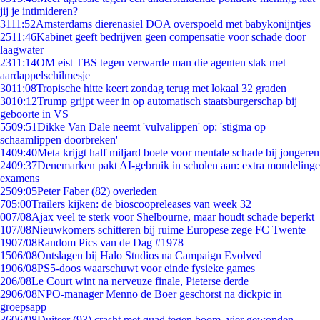
jij je intimideren?
31
11:52
Amsterdams dierenasiel DOA overspoeld met babykonijntjes
25
11:46
Kabinet geeft bedrijven geen compensatie voor schade door
laagwater
23
11:14
OM eist TBS tegen verwarde man die agenten stak met
aardappelschilmesje
30
11:08
Tropische hitte keert zondag terug met lokaal 32 graden
30
10:12
Trump grijpt weer in op automatisch staatsburgerschap bij
geboorte in VS
55
09:51
Dikke Van Dale neemt 'vulvalippen' op: 'stigma op
schaamlippen doorbreken'
14
09:40
Meta krijgt half miljard boete voor mentale schade bij jongeren
24
09:37
Denemarken pakt AI-gebruik in scholen aan: extra mondelinge
examens
25
09:05
Peter Faber (82) overleden
7
05:00
Trailers kijken: de bioscoopreleases van week 32
0
07/08
Ajax veel te sterk voor Shelbourne, maar houdt schade beperkt
1
07/08
Nieuwkomers schitteren bij ruime Europese zege FC Twente
19
07/08
Random Pics van de Dag #1978
15
06/08
Ontslagen bij Halo Studios na Campaign Evolved
19
06/08
PS5-doos waarschuwt voor einde fysieke games
2
06/08
Le Court wint na nerveuze finale, Pieterse derde
29
06/08
NPO-manager Menno de Boer geschorst na dickpic in
groepsapp
36
06/08
Duitser (93) crasht met quad tegen boom, vier gewonden