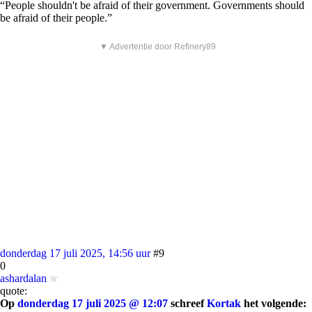
“People shouldn't be afraid of their government. Governments should
be afraid of their people.”
▼ Advertentie door Refinery89
donderdag 17 juli 2025, 14:56 uur
#9
0
ashardalan
quote:
Op
donderdag 17 juli 2025 @ 12:07
schreef
Kortak
het volgende: