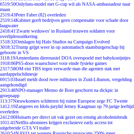
65
19:50
Onlyfans-model met G-cup wil als NASA-ambassadeur naar
maan
25
19:43
Peter Faber (82) overleden
25
19:14
Kabinet geeft bedrijven geen compensatie voor schade door
laagwater
24
18:41
'Zwarte weduwes' in Rusland trouwen soldaten voor
overlijdensuitkering
15
18:32
Ontslagen bij Halo Studios na Campaign Evolved
30
18:32
Trump grijpt weer in op automatisch staatsburgerschap bij
geboorte in VS
31
18:19
Amsterdams dierenasiel DOA overspoeld met babykonijntjes
19
18:06
PS5-doos waarschuwt voor einde fysieke games
23
17:58
OM eist TBS tegen verwarde man die agenten stak met
aardappelschilmesje
69
15:03
Israël meldt dood twee militairen in Zuid-Libanon, vergelding
aangekondigd
29
13:48
NPO-manager Menno de Boer geschorst na dickpic in
groepsapp
1
13:37
Nieuwkomers schitteren bij ruime Europese zege FC Twente
14
12:19
Zangeres en Idols-jurylid Jerney Kaagman op 79-jarige leeftijd
overleden
24
12:00
Huisarts per direct uit vak gezet om ernstig alcoholmisbruik
10
11:41
Netflix-abonnees krijgen exclusieve early access tot
uitgebreide GTA VI trailer
26
10:54
NAVO zet wegens Russische provocatie 250% meer