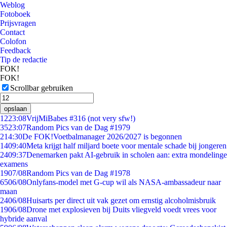
Weblog
Fotoboek
Prijsvragen
Contact
Colofon
Feedback
Tip de redactie
FOK!
FOK!
Scrollbar gebruiken
opslaan
12
23:08
VrijMiBabes #316 (not very sfw!)
35
23:07
Random Pics van de Dag #1979
2
14:30
De FOK!Voetbalmanager 2026/2027 is begonnen
14
09:40
Meta krijgt half miljard boete voor mentale schade bij jongeren
24
09:37
Denemarken pakt AI-gebruik in scholen aan: extra mondelinge
examens
19
07/08
Random Pics van de Dag #1978
65
06/08
Onlyfans-model met G-cup wil als NASA-ambassadeur naar
maan
24
06/08
Huisarts per direct uit vak gezet om ernstig alcoholmisbruik
19
06/08
Drone met explosieven bij Duits vliegveld voedt vrees voor
hybride aanval