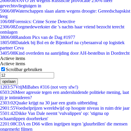
26
06/08
NAVO zet wegens Russische provocatie 250% meer
gevechtsvliegtuigen in
59
06/08
Waterschappen slaan alarm wegens droogte: Gereedschapskist
leeg
1
06/08
Forensics: Crime Scene Detective
23
06/08
Zorgmedewerkster die 's nachts haar vriend bezocht terecht
ontslagen
38
06/08
Random Pics van de Dag #1977
18
05/08
Datalek bij Bol en de Bijenkorf na cyberaanval op logistiek
partner Ceva
34
05/08
Kind overleden na aanrijding door AH-bestelbus in Dordrecht
Actieve items
Actieve items
Scrollbar gebruiken
opslaan
12
03:57
VrijMiBabes #316 (not very sfw!)
65
03:26
Meer agressie tegen een andersluidende politieke mening, laat
jij je intimideren?
23
03:02
Quake krijgt na 30 jaar een gratis uitbreiding
29
01:55
Voedselprijzen wereldwijd op hoogste niveau in ruim drie jaar
55
01:42
Dikke Van Dale neemt 'vulvalippen' op: 'stigma op
schaamlippen doorbreken'
22
01:08
CDA en D66 willen ingrijpen tegen 'gluurbrillen' die mensen
ongemerkt filmen