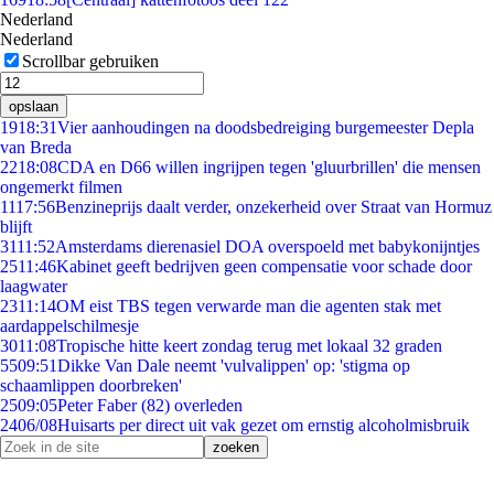
Nederland
Nederland
Scrollbar gebruiken
opslaan
19
18:31
Vier aanhoudingen na doodsbedreiging burgemeester Depla
van Breda
22
18:08
CDA en D66 willen ingrijpen tegen 'gluurbrillen' die mensen
ongemerkt filmen
11
17:56
Benzineprijs daalt verder, onzekerheid over Straat van Hormuz
blijft
31
11:52
Amsterdams dierenasiel DOA overspoeld met babykonijntjes
25
11:46
Kabinet geeft bedrijven geen compensatie voor schade door
laagwater
23
11:14
OM eist TBS tegen verwarde man die agenten stak met
aardappelschilmesje
30
11:08
Tropische hitte keert zondag terug met lokaal 32 graden
55
09:51
Dikke Van Dale neemt 'vulvalippen' op: 'stigma op
schaamlippen doorbreken'
25
09:05
Peter Faber (82) overleden
24
06/08
Huisarts per direct uit vak gezet om ernstig alcoholmisbruik