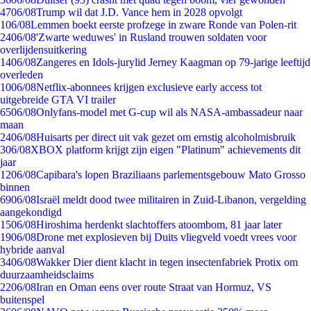
47
06/08
Trump wil dat J.D. Vance hem in 2028 opvolgt
1
06/08
Lemmen boekt eerste profzege in zware Ronde van Polen-rit
24
06/08
'Zwarte weduwes' in Rusland trouwen soldaten voor
overlijdensuitkering
14
06/08
Zangeres en Idols-jurylid Jerney Kaagman op 79-jarige leeftijd
overleden
10
06/08
Netflix-abonnees krijgen exclusieve early access tot
uitgebreide GTA VI trailer
65
06/08
Onlyfans-model met G-cup wil als NASA-ambassadeur naar
maan
24
06/08
Huisarts per direct uit vak gezet om ernstig alcoholmisbruik
3
06/08
XBOX platform krijgt zijn eigen "Platinum" achievements dit
jaar
12
06/08
Capibara's lopen Braziliaans parlementsgebouw Mato Grosso
binnen
69
06/08
Israël meldt dood twee militairen in Zuid-Libanon, vergelding
aangekondigd
15
06/08
Hiroshima herdenkt slachtoffers atoombom, 81 jaar later
19
06/08
Drone met explosieven bij Duits vliegveld voedt vrees voor
hybride aanval
34
06/08
Wakker Dier dient klacht in tegen insectenfabriek Protix om
duurzaamheidsclaims
22
06/08
Iran en Oman eens over route Straat van Hormuz, VS
buitenspel