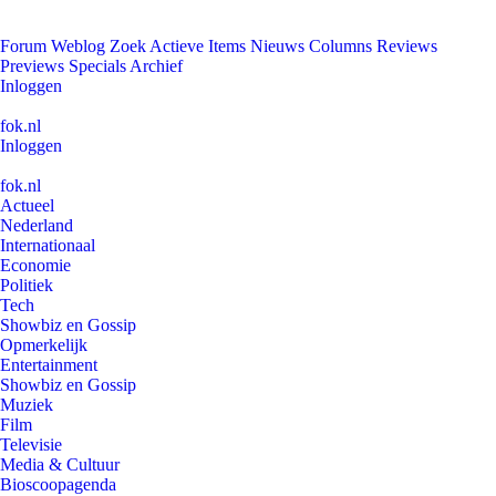
Forum
Weblog
Zoek
Actieve Items
Nieuws
Columns
Reviews
Previews
Specials
Archief
Inloggen
fok.nl
Inloggen
fok.nl
Actueel
Nederland
Internationaal
Economie
Politiek
Tech
Showbiz en Gossip
Opmerkelijk
Entertainment
Showbiz en Gossip
Muziek
Film
Televisie
Media & Cultuur
Bioscoopagenda