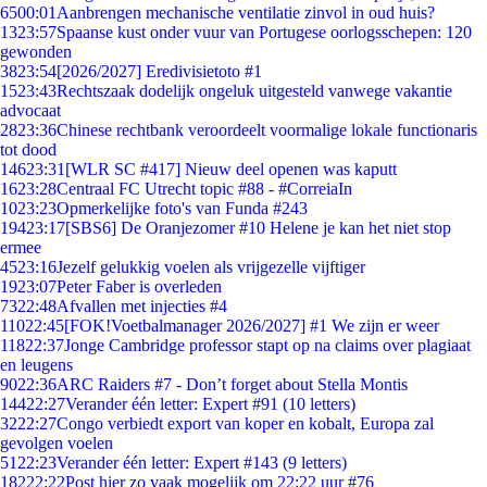
65
00:01
Aanbrengen mechanische ventilatie zinvol in oud huis?
13
23:57
Spaanse kust onder vuur van Portugese oorlogsschepen: 120
gewonden
38
23:54
[2026/2027] Eredivisietoto #1
15
23:43
Rechtszaak dodelijk ongeluk uitgesteld vanwege vakantie
advocaat
28
23:36
Chinese rechtbank veroordeelt voormalige lokale functionaris
tot dood
146
23:31
[WLR SC #417] Nieuw deel openen was kaputt
16
23:28
Centraal FC Utrecht topic #88 - #CorreiaIn
10
23:23
Opmerkelijke foto's van Funda #243
194
23:17
[SBS6] De Oranjezomer #10 Helene je kan het niet stop
ermee
45
23:16
Jezelf gelukkig voelen als vrijgezelle vijftiger
19
23:07
Peter Faber is overleden
73
22:48
Afvallen met injecties #4
110
22:45
[FOK!Voetbalmanager 2026/2027] #1 We zijn er weer
118
22:37
Jonge Cambridge professor stapt op na claims over plagiaat
en leugens
90
22:36
ARC Raiders #7 - Don’t forget about Stella Montis
144
22:27
Verander één letter: Expert #91 (10 letters)
32
22:27
Congo verbiedt export van koper en kobalt, Europa zal
gevolgen voelen
51
22:23
Verander één letter: Expert #143 (9 letters)
182
22:22
Post hier zo vaak mogelijk om 22:22 uur #76