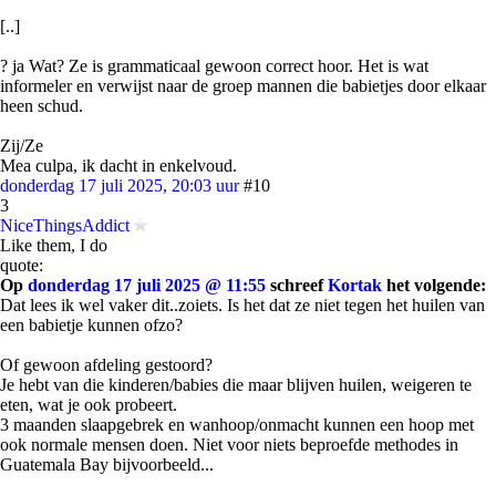
[..]
? ja Wat? Ze is grammaticaal gewoon correct hoor. Het is wat
informeler en verwijst naar de groep mannen die babietjes door elkaar
heen schud.
Zij/Ze
Mea culpa, ik dacht in enkelvoud.
donderdag 17 juli 2025, 20:03 uur
#10
3
NiceThingsAddict
Like them, I do
quote:
Op
donderdag 17 juli 2025 @ 11:55
schreef
Kortak
het volgende:
Dat lees ik wel vaker dit..zoiets. Is het dat ze niet tegen het huilen van
een babietje kunnen ofzo?
Of gewoon afdeling gestoord?
Je hebt van die kinderen/babies die maar blijven huilen, weigeren te
eten, wat je ook probeert.
3 maanden slaapgebrek en wanhoop/onmacht kunnen een hoop met
ook normale mensen doen. Niet voor niets beproefde methodes in
Guatemala Bay bijvoorbeeld...