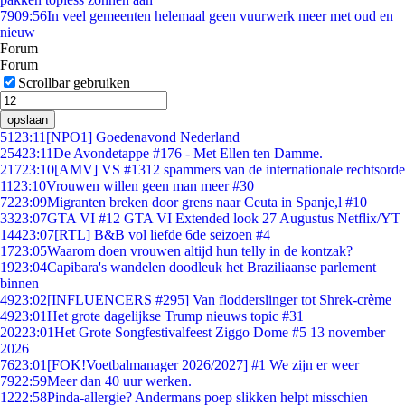
79
09:56
In veel gemeenten helemaal geen vuurwerk meer met oud en
nieuw
Forum
Forum
Scrollbar gebruiken
opslaan
51
23:11
[NPO1] Goedenavond Nederland
254
23:11
De Avondetappe #176 - Met Ellen ten Damme.
217
23:10
[AMV] VS #1312 spammers van de internationale rechtsorde
11
23:10
Vrouwen willen geen man meer #30
72
23:09
Migranten breken door grens naar Ceuta in Spanje,l #10
33
23:07
GTA VI #12 GTA VI Extended look 27 Augustus Netflix/YT
144
23:07
[RTL] B&B vol liefde 6de seizoen #4
17
23:05
Waarom doen vrouwen altijd hun telly in de kontzak?
19
23:04
Capibara's wandelen doodleuk het Braziliaanse parlement
binnen
49
23:02
[INFLUENCERS #295] Van flodderslinger tot Shrek-crème
49
23:01
Het grote dagelijkse Trump nieuws topic #31
202
23:01
Het Grote Songfestivalfeest Ziggo Dome #5 13 november
2026
76
23:01
[FOK!Voetbalmanager 2026/2027] #1 We zijn er weer
79
22:59
Meer dan 40 uur werken.
12
22:58
Pinda-allergie? Andermans poep slikken helpt misschien