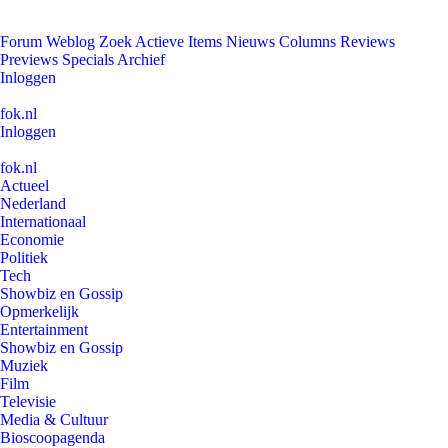
Forum
Weblog
Zoek
Actieve Items
Nieuws
Columns
Reviews
Previews
Specials
Archief
Inloggen
fok.nl
Inloggen
fok.nl
Actueel
Nederland
Internationaal
Economie
Politiek
Tech
Showbiz en Gossip
Opmerkelijk
Entertainment
Showbiz en Gossip
Muziek
Film
Televisie
Media & Cultuur
Bioscoopagenda