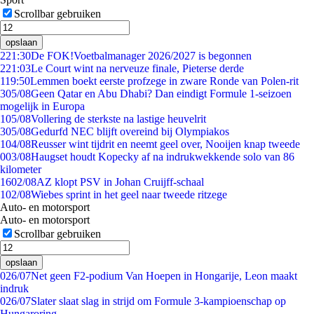
Scrollbar gebruiken
opslaan
2
21:30
De FOK!Voetbalmanager 2026/2027 is begonnen
2
21:03
Le Court wint na nerveuze finale, Pieterse derde
1
19:50
Lemmen boekt eerste profzege in zware Ronde van Polen-rit
3
05/08
Geen Qatar en Abu Dhabi? Dan eindigt Formule 1-seizoen
mogelijk in Europa
1
05/08
Vollering de sterkste na lastige heuvelrit
3
05/08
Gedurfd NEC blijft overeind bij Olympiakos
1
04/08
Reusser wint tijdrit en neemt geel over, Nooijen knap tweede
0
03/08
Haugset houdt Kopecky af na indrukwekkende solo van 86
kilometer
16
02/08
AZ klopt PSV in Johan Cruijff-schaal
1
02/08
Wiebes sprint in het geel naar tweede ritzege
Auto- en motorsport
Auto- en motorsport
Scrollbar gebruiken
opslaan
0
26/07
Net geen F2-podium Van Hoepen in Hongarije, Leon maakt
indruk
0
26/07
Slater slaat slag in strijd om Formule 3-kampioenschap op
Hungaroring