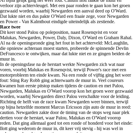
Al bijna gelijk ging het weer fout: Callum Ilott raakte de muur en
verloor zijn achtervleugel. Met een paar ronden te gaan kon het groen
gezwaaid worden, waarbij Newgarden een aanval deed op O'Ward.
Dat lukte niet en dus pakte O'Ward een fraaie zege, voor Newgarden
en Power - Van Kalmthout eindigde uiteindelijk als zestiende.
Race twee
Dit keer stond Palou op poleposition, naast Rosenqvist en voor
Malukas, Newgarden, Power, Daly, Dixon, O'Ward en Graham Rahal.
Al na de openingsronde ging het fout in het achterveld: McLaughlin,
die opnieuw achteraan moest starten, probeerde de spinnende Devlin
DeFrancesco te ontwijken, maar dat lukte niet en ze gingen beiden de
muur in.
In de openingsfase na de herstart werkte Newgarden zich wat naar
voren, voorbij Malukas en Rosenqvist, terwijl Power's race met een
motorprobleem ten einde kwam. Na een ronde of vijftig ging het weer
fout: Sting Ray Robb ging achterwaarts de muur in. Veel coureurs
kwamen hun eerste pitstop maken tijdens de caution en met Palou,
Newgarden, Malukas en O'Ward voorop kon het groen weer gezwaaid
worden, waarbij Newgarden direct Palou verschalkte voor de leiding.
Richting de helft van de race kwam Newgarden weer binnen, terwijl
op bijna hetzelfde moment Marcus Ericsson zijn auto de muur in reed:
caution. Newgarden zakte door de timing van de stops weg naar plek
dertien voor de herstart, waar Palou, Malukas en O'Ward voorop
reden. Dat ging allemaal goed tot een ronde of honderd voor het einde:
Ilott ging wederom de muur in, dit keer vrij stevig - hij was wel in