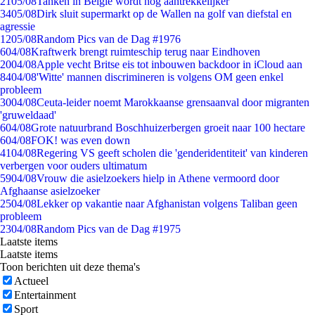
21
05/08
Tanken in België wordt nóg aantrekkelijker
34
05/08
Dirk sluit supermarkt op de Wallen na golf van diefstal en
agressie
12
05/08
Random Pics van de Dag #1976
6
04/08
Kraftwerk brengt ruimteschip terug naar Eindhoven
20
04/08
Apple vecht Britse eis tot inbouwen backdoor in iCloud aan
84
04/08
'Witte' mannen discrimineren is volgens OM geen enkel
probleem
30
04/08
Ceuta-leider noemt Marokkaanse grensaanval door migranten
'gruweldaad'
6
04/08
Grote natuurbrand Boschhuizerbergen groeit naar 100 hectare
6
04/08
FOK! was even down
41
04/08
Regering VS geeft scholen die 'genderidentiteit' van kinderen
verbergen voor ouders ultimatum
59
04/08
Vrouw die asielzoekers hielp in Athene vermoord door
Afghaanse asielzoeker
25
04/08
Lekker op vakantie naar Afghanistan volgens Taliban geen
probleem
23
04/08
Random Pics van de Dag #1975
Laatste items
Laatste items
Toon berichten uit deze thema's
Actueel
Entertainment
Sport