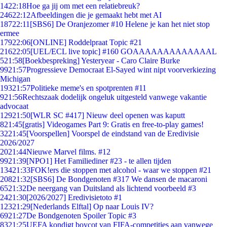
14
22:18
Hoe ga jij om met een relatiebreuk?
246
22:12
Afbeeldingen die je gemaakt hebt met AI
187
22:11
[SBS6] De Oranjezomer #10 Helene je kan het niet stop
ermee
179
22:06
[ONLINE] Roddelpraat Topic #21
216
22:05
[UEL/ECL live topic] #160 GOAAAAAAAAAAAAAL
5
21:58
[Boekbespreking] Yesteryear - Caro Claire Burke
99
21:57
Progressieve Democraat El-Sayed wint nipt voorverkiezing
Michigan
193
21:57
Politieke meme's en spotprenten #11
9
21:56
Rechtszaak dodelijk ongeluk uitgesteld vanwege vakantie
advocaat
129
21:50
[WLR SC #417] Nieuw deel openen was kaputt
8
21:45
[gratis] Videogames Part 9: Gratis en free-to-play games!
32
21:45
[Voorspellen] Voorspel de eindstand van de Eredivisie
2026/2027
20
21:44
Nieuwe Marvel films. #12
99
21:39
[NPO1] Het Familiediner #23 - te allen tijden
134
21:33
FOK!ers die stoppen met alcohol - waar we stoppen #21
208
21:32
[SBS6] De Bondgenoten #317 We dansen de macaroni
65
21:32
De neergang van Duitsland als lichtend voorbeeld #3
24
21:30
[2026/2027] Eredivisietoto #1
123
21:29
[Nederlands Elftal] Op naar Louis IV?
69
21:27
De Bondgenoten Spoiler Topic #3
83
21:25
UEFA kondigt boycot van FIFA-competities aan vanwege