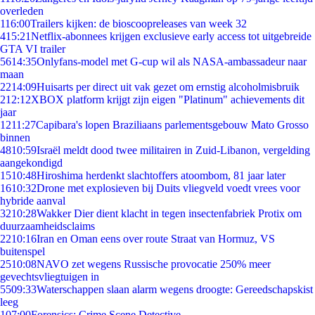
overleden
1
16:00
Trailers kijken: de bioscoopreleases van week 32
4
15:21
Netflix-abonnees krijgen exclusieve early access tot uitgebreide
GTA VI trailer
56
14:35
Onlyfans-model met G-cup wil als NASA-ambassadeur naar
maan
22
14:09
Huisarts per direct uit vak gezet om ernstig alcoholmisbruik
2
12:12
XBOX platform krijgt zijn eigen "Platinum" achievements dit
jaar
12
11:27
Capibara's lopen Braziliaans parlementsgebouw Mato Grosso
binnen
48
10:59
Israël meldt dood twee militairen in Zuid-Libanon, vergelding
aangekondigd
15
10:48
Hiroshima herdenkt slachtoffers atoombom, 81 jaar later
16
10:32
Drone met explosieven bij Duits vliegveld voedt vrees voor
hybride aanval
32
10:28
Wakker Dier dient klacht in tegen insectenfabriek Protix om
duurzaamheidsclaims
22
10:16
Iran en Oman eens over route Straat van Hormuz, VS
buitenspel
25
10:08
NAVO zet wegens Russische provocatie 250% meer
gevechtsvliegtuigen in
55
09:33
Waterschappen slaan alarm wegens droogte: Gereedschapskist
leeg
1
07:00
Forensics: Crime Scene Detective