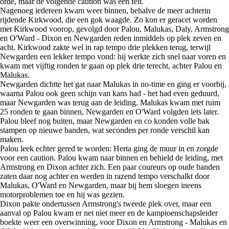
orde, maar de volgende caution was een feit.
Nagenoeg iedereen kwam weer binnen, behalve de meer achterin
rijdende Kirkwood, die een gok waagde. Zo kon er geracet worden
met Kirkwood voorop, gevolgd door Palou, Malukas, Daly, Armstrong
en O'Ward - Dixon en Newgarden reden inmiddels op plek zeven en
acht. Kirkwood zakte wel in rap tempo drie plekken terug, terwijl
Newgarden een lekker tempo vond: hij werkte zich snel naar voren en
kwam met vijftig ronden te gaan op plek drie terecht, achter Palou en
Malukas.
Newgarden dichtte het gat naar Malukas in no-time en ging er voorbij,
waarna Palou ook geen schijn van kans had - het had even geduurd,
maar Newgarden was terug aan de leiding. Malukas kwam met ruim
25 ronden te gaan binnen, Newgarden en O'Ward volgden iets later.
Palou bleef nog buiten, maar Newgarden en co konden volle bak
stampen op nieuwe banden, wat seconden per ronde verschil kan
maken.
Palou leek echter gered te worden: Herta ging de muur in en zorgde
voor een caution. Palou kwam naar binnen en behield de leiding, met
Armstrong en Dixon achter zich. Een paar coureurs op oude banden
zaten daar nog achter en werden in razend tempo verschalkt door
Malukas, O'Ward en Newgarden, maar bij hem sloegen ineens
motorproblemen toe en hij was gezien.
Dixon pakte ondertussen Armstrong's tweede plek over, maar een
aanval op Palou kwam er net niet meer en de kampioenschapsleider
boekte weer een overwinning, voor Dixon en Armstrong - Malukas en