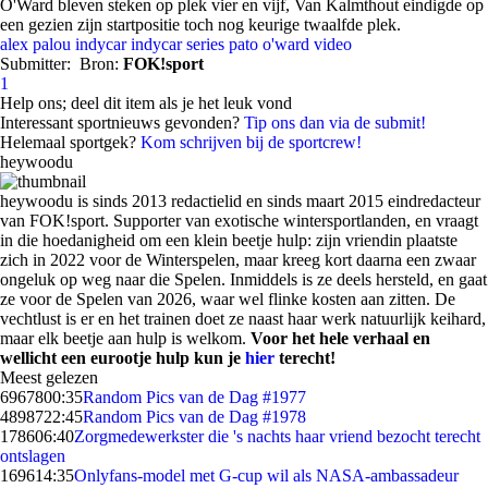
O'Ward bleven steken op plek vier en vijf, Van Kalmthout eindigde op
een gezien zijn startpositie toch nog keurige twaalfde plek.
alex palou
indycar
indycar series
pato o'ward
video
Submitter:
Bron:
FOK!sport
1
Help ons; deel dit item als je het leuk vond
Interessant sportnieuws gevonden?
Tip ons dan via de submit!
Helemaal sportgek?
Kom schrijven bij de sportcrew!
heywoodu
heywoodu is sinds 2013 redactielid en sinds maart 2015 eindredacteur
van FOK!sport. Supporter van exotische wintersportlanden, en vraagt
in die hoedanigheid om een klein beetje hulp: zijn vriendin plaatste
zich in 2022 voor de Winterspelen, maar kreeg kort daarna een zwaar
ongeluk op weg naar die Spelen. Inmiddels is ze deels hersteld, en gaat
ze voor de Spelen van 2026, waar wel flinke kosten aan zitten. De
vechtlust is er en het trainen doet ze naast haar werk natuurlijk keihard,
maar elk beetje aan hulp is welkom.
Voor het hele verhaal en
wellicht een eurootje hulp kun je
hier
terecht!
Meest gelezen
69678
00:35
Random Pics van de Dag #1977
48987
22:45
Random Pics van de Dag #1978
1786
06:40
Zorgmedewerkster die 's nachts haar vriend bezocht terecht
ontslagen
1696
14:35
Onlyfans-model met G-cup wil als NASA-ambassadeur