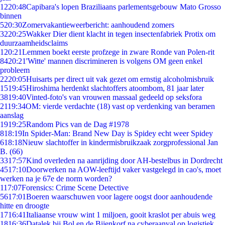
12
20:48
Capibara's lopen Braziliaans parlementsgebouw Mato Grosso
binnen
5
20:30
Zomervakantieweerbericht: aanhoudend zomers
32
20:25
Wakker Dier dient klacht in tegen insectenfabriek Protix om
duurzaamheidsclaims
1
20:21
Lemmen boekt eerste profzege in zware Ronde van Polen-rit
84
20:21
'Witte' mannen discrimineren is volgens OM geen enkel
probleem
22
20:05
Huisarts per direct uit vak gezet om ernstig alcoholmisbruik
15
19:45
Hiroshima herdenkt slachtoffers atoombom, 81 jaar later
38
19:40
Vinted-foto's van vrouwen massaal gedeeld op seksfora
21
19:34
OM: vierde verdachte (18) vast op verdenking van beramen
aanslag
19
19:25
Random Pics van de Dag #1978
8
18:19
In Spider-Man: Brand New Day is Spidey echt weer Spidey
6
18:18
Nieuw slachtoffer in kindermisbruikzaak zorgprofessional Jan
B. (66)
33
17:57
Kind overleden na aanrijding door AH-bestelbus in Dordrecht
45
17:10
Doorwerken na AOW-leeftijd vaker vastgelegd in cao's, moet
werken na je 67e de norm worden?
1
17:07
Forensics: Crime Scene Detective
56
17:01
Boeren waarschuwen voor lagere oogst door aanhoudende
hitte en droogte
17
16:41
Italiaanse vrouw wint 1 miljoen, gooit kraslot per abuis weg
18
16:36
Datalek bij Bol en de Bijenkorf na cyberaanval op logistiek