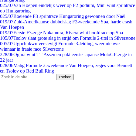
0
25/07
Van Hoepen eindelijk weer op F2-podium, Mini wint sprintrace
op Hungaroring
0
25/07
Boeiende F3-sprintrace Hungaroring gewonnen door Naël
0
19/07
Zuid-Amerikaanse dubbelslag F2-weekeinde Spa, harde crash
Van Hoepen
0
19/07
Eerste F3-zege Nakamura, Rivera wint hoofdrace op Spa
1
05/07
Tsolov slaat grote slag in strijd om Formule 2-titel in Silverstone
0
05/07
Ugochukwu verstevigt Formule 3-leiding, weer nieuwe
winnaar in fraaie race Silverstone
2
28/06
Ogura wint TT Assen en pakt eerste Japanse MotoGP-zege in
22 jaar
0
28/06
Matig Formule 2-weekeinde Van Hoepen, zeges voor Bennett
en Tsolov op Red Bull Ring