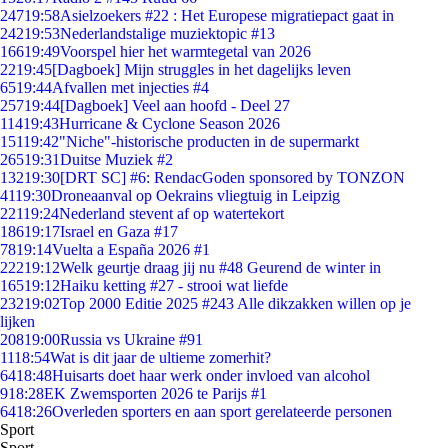
247
19:58
Asielzoekers #22 : Het Europese migratiepact gaat in
242
19:53
Nederlandstalige muziektopic #13
166
19:49
Voorspel hier het warmtegetal van 2026
22
19:45
[Dagboek] Mijn struggles in het dagelijks leven
65
19:44
Afvallen met injecties #4
257
19:44
[Dagboek] Veel aan hoofd - Deel 27
114
19:43
Hurricane & Cyclone Season 2026
151
19:42
"Niche"-historische producten in de supermarkt
265
19:31
Duitse Muziek #2
132
19:30
[DRT SC] #6: RendacGoden sponsored by TONZON
41
19:30
Droneaanval op Oekrains vliegtuig in Leipzig
221
19:24
Nederland stevent af op watertekort
186
19:17
Israel en Gaza #17
78
19:14
Vuelta a España 2026 #1
222
19:12
Welk geurtje draag jij nu #48 Geurend de winter in
165
19:12
Haiku ketting #27 - strooi wat liefde
232
19:02
Top 2000 Editie 2025 #243 Alle dikzakken willen op je
lijken
208
19:00
Russia vs Ukraine #91
11
18:54
Wat is dit jaar de ultieme zomerhit?
64
18:48
Huisarts doet haar werk onder invloed van alcohol
9
18:28
EK Zwemsporten 2026 te Parijs #1
64
18:26
Overleden sporters en aan sport gerelateerde personen
Sport
Sport