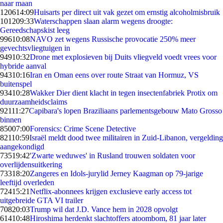
naar maan
1206
14:09
Huisarts per direct uit vak gezet om ernstig alcoholmisbruik
1012
09:33
Waterschappen slaan alarm wegens droogte:
Gereedschapskist leeg
996
10:08
NAVO zet wegens Russische provocatie 250% meer
gevechtsvliegtuigen in
949
10:32
Drone met explosieven bij Duits vliegveld voedt vrees voor
hybride aanval
943
10:16
Iran en Oman eens over route Straat van Hormuz, VS
buitenspel
934
10:28
Wakker Dier dient klacht in tegen insectenfabriek Protix om
duurzaamheidsclaims
921
11:27
Capibara's lopen Braziliaans parlementsgebouw Mato Grosso
binnen
850
07:00
Forensics: Crime Scene Detective
821
10:59
Israël meldt dood twee militairen in Zuid-Libanon, vergelding
aangekondigd
735
19:42
'Zwarte weduwes' in Rusland trouwen soldaten voor
overlijdensuitkering
733
18:20
Zangeres en Idols-jurylid Jerney Kaagman op 79-jarige
leeftijd overleden
724
15:21
Netflix-abonnees krijgen exclusieve early access tot
uitgebreide GTA VI trailer
708
20:03
Trump wil dat J.D. Vance hem in 2028 opvolgt
614
10:48
Hiroshima herdenkt slachtoffers atoombom, 81 jaar later