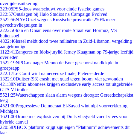
overlijdensuitkering
3
23:05
PS5-doos waarschuwt voor einde fysieke games
3
22:57
Ontslagen bij Halo Studios na Campaign Evolved
25
22:56
NAVO zet wegens Russische provocatie 250% meer
gevechtsvliegtuigen in
22
22:50
Iran en Oman eens over route Straat van Hormuz, VS
buitenspel
48
22:46
Israël meldt dood twee militairen in Zuid-Libanon, vergelding
aangekondigd
11
22:41
Zangeres en Idols-jurylid Jerney Kaagman op 79-jarige leeftijd
overleden
15
22:19
NPO-manager Menno de Boer geschorst na dickpic in
groepsapp
2
22:17
Le Court wint na nerveuze finale, Pieterse derde
13
22:10
Duitser (93) crasht met quad tegen boom, vier gewonden
4
21:38
Netflix-abonnees krijgen exclusieve early access tot uitgebreide
GTA VI trailer
55
21:25
Waterschappen slaan alarm wegens droogte: Gereedschapskist
leeg
45
21:00
Progressieve Democraat El-Sayed wint nipt voorverkiezing
Michigan
16
21:00
Drone met explosieven bij Duits vliegveld voedt vrees voor
hybride aanval
2
20:58
XBOX platform krijgt zijn eigen "Platinum" achievements dit
jaar