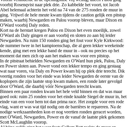
voorbij Rosenqvist naar plek drie. Zo kabbelde het voort, tot Jacob
Abel helemaal achterin het veld na 74 van de 275 ronden de muur in
ging. Vrijwel de hele meute kwam tijdens de caution gelijk een pitstop
maken, waarbij Newgarden en Palou voorop bleven, maar Dixon en
O'Ward voorbij Daly reden.
Kort na de herstart kregen Palou en Dixon het even moeilijk, zowel
O'Ward als Daly gingen er aan voorbij en sloten zo aan bij leider
Newgarden. Na ruim 150 ronden ging het fout voor Kyle Kirkwood:
de nummer twee in het kampioenschap, die al geen lekker weekeinde
kende, ging met een lekke band de muur in - ook nu precies op het
moment dat men zich op aan het maken was voor een pitstop.
In de pitstraat behielden Newgarden en O'Ward hun plek, Palou, Daly
en Power sloten aan. Power vond een lekker tempo en ging gestaag
wat naar voren, via Daly en Power kwam hij op plek drie terecht. Dik
veertig ronden voor het einde was leider Newgarden de eerste van de
koplopers die zijn laatste stop kwam maken, een ronde later gevolgd
door O'Ward, die daarbij vóór Newgarden terecht kwam.
Binnen een paar ronden kwam het hele veld binnen en dat was maar
goed ook: ruim 25 ronden voor het einde knalde Siegel de muur in, het
einde van een voor hem tot dan prima race. Het zorgde voor een rode
vlag, want er was wat tijd nodig om de barrières te repareren. Na de
nodige werkzaamheden kon er nog veertien ronden geracet worden,
met O'Ward, Newgarden, Power en de vanaf de laatste plek gekomen
Scott McLaughlin voorop.