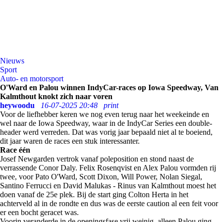
Nieuws
Sport
Auto- en motorsport
O'Ward en Palou winnen IndyCar-races op Iowa Speedway, Van
Kalmthout knokt zich naar voren
heywoodu
16-07-2025 20:48
print
Voor de liefhebber keren we nog even terug naar het weekeinde en
wel naar de Iowa Speedway, waar in de IndyCar Series een double-
header werd verreden. Dat was vorig jaar bepaald niet al te boeiend,
dit jaar waren de races een stuk interessanter.
Race één
Josef Newgarden vertrok vanaf poleposition en stond naast de
verrassende Conor Daly. Felix Rosenqvist en Alex Palou vormden rij
twee, voor Pato O'Ward, Scott Dixon, Will Power, Nolan Siegal,
Santino Ferrucci en David Malukas - Rinus van Kalmthout moest het
doen vanaf de 25e plek. Bij de start ging Colton Herta in het
achterveld al in de rondte en dus was de eerste caution al een feit voor
er een bocht geracet was.
Voorin veranderde in de openingsfase vrij weinig, alleen Palou ging