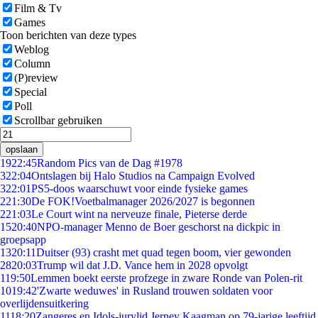
Film & Tv
Games
Toon berichten van deze types
Weblog
Column
(P)review
Special
Poll
Scrollbar gebruiken
opslaan
19
22:45
Random Pics van de Dag #1978
3
22:04
Ontslagen bij Halo Studios na Campaign Evolved
3
22:01
PS5-doos waarschuwt voor einde fysieke games
2
21:30
De FOK!Voetbalmanager 2026/2027 is begonnen
2
21:03
Le Court wint na nerveuze finale, Pieterse derde
15
20:40
NPO-manager Menno de Boer geschorst na dickpic in
groepsapp
13
20:11
Duitser (93) crasht met quad tegen boom, vier gewonden
28
20:03
Trump wil dat J.D. Vance hem in 2028 opvolgt
1
19:50
Lemmen boekt eerste profzege in zware Ronde van Polen-rit
10
19:42
'Zwarte weduwes' in Rusland trouwen soldaten voor
overlijdensuitkering
11
18:20
Zangeres en Idols-jurylid Jerney Kaagman op 79-jarige leeftijd