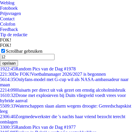
Weblog
Fotoboek
Prijsvragen
Contact
Colofon
Feedback
Tip de redactie
FOK!
FOK!
Scrollbar gebruiken
opslaan
19
22:45
Random Pics van de Dag #1978
2
21:30
De FOK!Voetbalmanager 2026/2027 is begonnen
56
14:35
Onlyfans-model met G-cup wil als NASA-ambassadeur naar
maan
22
14:09
Huisarts per direct uit vak gezet om ernstig alcoholmisbruik
16
10:32
Drone met explosieven bij Duits vliegveld voedt vrees voor
hybride aanval
55
09:33
Waterschappen slaan alarm wegens droogte: Gereedschapskist
leeg
23
06:40
Zorgmedewerkster die 's nachts haar vriend bezocht terecht
ontslagen
33
00:35
Random Pics van de Dag #1977