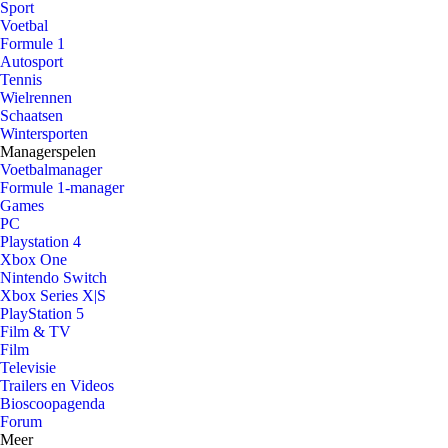
Sport
Voetbal
Formule 1
Autosport
Tennis
Wielrennen
Schaatsen
Wintersporten
Managerspelen
Voetbalmanager
Formule 1-manager
Games
PC
Playstation 4
Xbox One
Nintendo Switch
Xbox Series X|S
PlayStation 5
Film & TV
Film
Televisie
Trailers en Videos
Bioscoopagenda
Forum
Meer