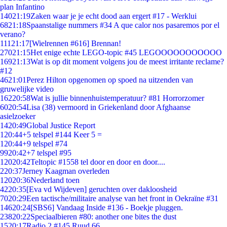
plan Infantino
140
21:19
Zaken waar je je echt dood aan ergert #17 - Werklui
68
21:18
Spaanstalige nummers #34 A que calor nos pasaremos por el
verano?
111
21:17
[Wielrennen #616] Brennan!
270
21:15
Het enige echte LEGO-topic #45 LEGOOOOOOOOOOO
169
21:13
Wat is op dit moment volgens jou de meest irritante reclame?
#12
46
21:01
Perez Hilton opgenomen op spoed na uitzenden van
gruwelijke video
162
20:58
Wat is jullie binnenhuistemperatuur? #81 Horrorzomer
60
20:54
Lisa (38) vermoord in Griekenland door Afghaanse
asielzoeker
14
20:49
Global Justice Report
1
20:44
+5 telspel #144 Keer 5 =
1
20:44
+9 telspel #74
99
20:42
+7 telspel #95
120
20:42
Teltopic #1558 tel door en door en door....
2
20:37
Jerney Kaagman overleden
120
20:36
Nederland toen
42
20:35
[Eva vd Wijdeven] geruchten over dakloosheid
70
20:29
Een tactische/militaire analyse van het front in Oekraïne #31
146
20:24
[SBS6] Vandaag Inside #136 - Boekje pluggen.
238
20:22
Speciaalbieren #80: another one bites the dust
15
20:17
Radio 2 #145 Ruud 66