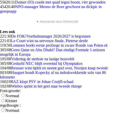
556
20:11
Duitser (93) crasht met quad tegen boom, vier gewonden
454
20:40
NPO-manager Menno de Boer geschorst na dickpic in
groepsapp
▼ Advertentie door Refinery89
Lees ook
2
21:30
De FOK!Voetbalmanager 2026/2027 is begonnen
2
21:03
Le Court wint na nerveuze finale, Pieterse derde
1
19:50
Lemmen boekt eerste profzege in zware Ronde van Polen-rit
3
05/08
Geen Qatar en Abu Dhabi? Dan eindigt Formule 1-seizoen
mogelijk in Europa
1
05/08
Vollering de sterkste na lastige heuvelrit
3
05/08
Gedurfd NEC blijft overeind bij Olympiakos
1
04/08
Reusser wint tijdrit en neemt geel over, Nooijen knap tweede
0
03/08
Haugset houdt Kopecky af na indrukwekkende solo van 86
kilometer
16
02/08
AZ klopt PSV in Johan Cruijff-schaal
1
02/08
Wiebes sprint in het geel naar tweede ritzege
Font-grootte:
Normaal
Kleiner
regelhoogte :
Normaal