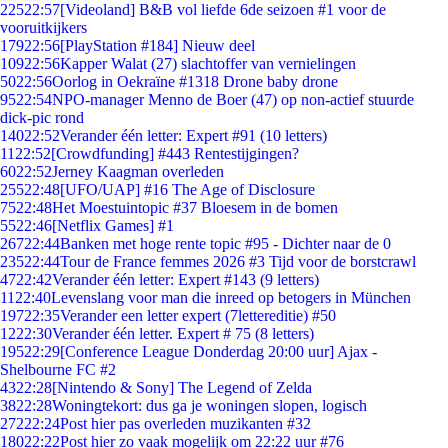
225
22:57
[Videoland] B&B vol liefde 6de seizoen #1 voor de
vooruitkijkers
179
22:56
[PlayStation #184] Nieuw deel
109
22:56
Kapper Walat (27) slachtoffer van vernielingen
50
22:56
Oorlog in Oekraïne #1318 Drone baby drone
95
22:54
NPO-manager Menno de Boer (47) op non-actief stuurde
dick-pic rond
140
22:52
Verander één letter: Expert #91 (10 letters)
11
22:52
[Crowdfunding] #443 Rentestijgingen?
60
22:52
Jerney Kaagman overleden
255
22:48
[UFO/UAP] #16 The Age of Disclosure
75
22:48
Het Moestuintopic #37 Bloesem in de bomen
55
22:46
[Netflix Games] #1
267
22:44
Banken met hoge rente topic #95 - Dichter naar de 0
235
22:44
Tour de France femmes 2026 #3 Tijd voor de borstcrawl
47
22:42
Verander één letter: Expert #143 (9 letters)
11
22:40
Levenslang voor man die inreed op betogers in München
197
22:35
Verander een letter expert (7lettereditie) #50
12
22:30
Verander één letter. Expert # 75 (8 letters)
195
22:29
[Conference League Donderdag 20:00 uur] Ajax -
Shelbourne FC #2
43
22:28
[Nintendo & Sony] The Legend of Zelda
38
22:28
Woningtekort: dus ga je woningen slopen, logisch
272
22:24
Post hier pas overleden muzikanten #32
180
22:22
Post hier zo vaak mogelijk om 22:22 uur #76