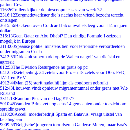
partner Ceva
1
16:26
Trailers kijken: de bioscoopreleases van week 32
23
16:12
Zorgmedewerkster die 's nachts haar vriend bezocht terecht
ontslagen
36
15:56
Hackers roven Coldcard-bitcoinwallets leeg voor 114 miljoen
dollar
3
15:13
Geen Qatar en Abu Dhabi? Dan eindigt Formule 1-seizoen
mogelijk in Europa
31
13:00
Spaanse politie: minstens tien voor terrorisme veroordeelden
onder migranten Ceuta
34
12:59
Dirk sluit supermarkt op de Wallen na golf van diefstal en
agressie
8
12:53
The Division Resurgence nu gratis op pc
64
12:53
Zetelpeiling: 24 zetels voor Pro en 18 zetels voor D66, FvD,
JA21 en PVV
49
12:44
Man (25) sterft nadat hij lijm als condoom gebruikt
5
12:43
Litouwen vindt opnieuw migrantentunnel onder grens met Wit-
Rusland
33
11:13
Random Pics van de Dag #1977
50
10:45
Van den Brink zet nog eens 14 gemeenten onder toezicht om
spreidingswet
11
10:20
Accell, moederbedrijf Sparta en Batavus, vraagt uitstel van
betaling aan
90
09:59
'Belgische' jongeren terroriseren Galderse Meren, maar Boa's
pakken topless zonnen aan