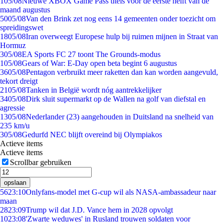
1
05/08
Nieuwe XBOX Game Pass titels voor de eerste helft van de
maand augustus
50
05/08
Van den Brink zet nog eens 14 gemeenten onder toezicht om
spreidingswet
18
05/08
Iran overweegt Europese hulp bij ruimen mijnen in Straat van
Hormuz
3
05/08
EA Sports FC 27 toont The Grounds-modus
1
05/08
Gears of War: E-Day open beta begint 6 augustus
36
05/08
Pentagon verbruikt meer raketten dan kan worden aangevuld,
tekort dreigt
21
05/08
Tanken in België wordt nóg aantrekkelijker
34
05/08
Dirk sluit supermarkt op de Wallen na golf van diefstal en
agressie
13
05/08
Nederlander (23) aangehouden in Duitsland na snelheid van
235 km/u
3
05/08
Gedurfd NEC blijft overeind bij Olympiakos
Actieve items
Actieve items
Scrollbar gebruiken
opslaan
56
23:10
Onlyfans-model met G-cup wil als NASA-ambassadeur naar
maan
28
23:09
Trump wil dat J.D. Vance hem in 2028 opvolgt
10
23:08
'Zwarte weduwes' in Rusland trouwen soldaten voor