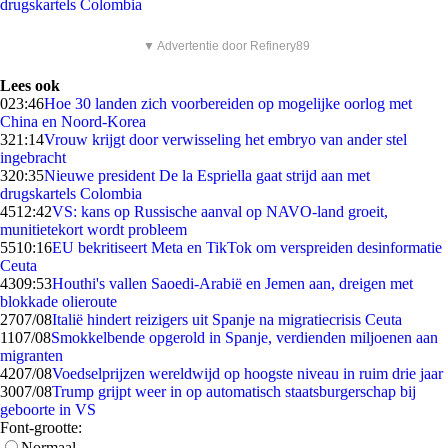
drugskartels Colombia
▼ Advertentie door Refinery89
Lees ook
0
23:46
Hoe 30 landen zich voorbereiden op mogelijke oorlog met
China en Noord-Korea
3
21:14
Vrouw krijgt door verwisseling het embryo van ander stel
ingebracht
3
20:35
Nieuwe president De la Espriella gaat strijd aan met
drugskartels Colombia
45
12:42
VS: kans op Russische aanval op NAVO-land groeit,
munitietekort wordt probleem
55
10:16
EU bekritiseert Meta en TikTok om verspreiden desinformatie
Ceuta
43
09:53
Houthi's vallen Saoedi-Arabië en Jemen aan, dreigen met
blokkade olieroute
27
07/08
Italië hindert reizigers uit Spanje na migratiecrisis Ceuta
11
07/08
Smokkelbende opgerold in Spanje, verdienden miljoenen aan
migranten
42
07/08
Voedselprijzen wereldwijd op hoogste niveau in ruim drie jaar
30
07/08
Trump grijpt weer in op automatisch staatsburgerschap bij
geboorte in VS
Font-grootte:
Normaal