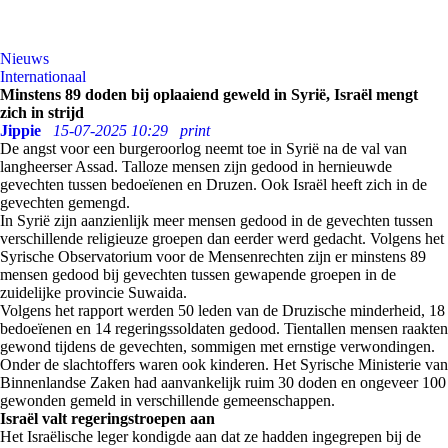
Nieuws
Internationaal
Minstens 89 doden bij oplaaiend geweld in Syrië, Israël mengt
zich in strijd
Jippie
15-07-2025 10:29
print
De angst voor een burgeroorlog neemt toe in Syrië na de val van
langheerser Assad. Talloze mensen zijn gedood in hernieuwde
gevechten tussen bedoeïenen en Druzen. Ook Israël heeft zich in de
gevechten gemengd.
In Syrië zijn aanzienlijk meer mensen gedood in de gevechten tussen
verschillende religieuze groepen dan eerder werd gedacht. Volgens het
Syrische Observatorium voor de Mensenrechten zijn er minstens 89
mensen gedood bij gevechten tussen gewapende groepen in de
zuidelijke provincie Suwaida.
Volgens het rapport werden 50 leden van de Druzische minderheid, 18
bedoeïenen en 14 regeringssoldaten gedood. Tientallen mensen raakten
gewond tijdens de gevechten, sommigen met ernstige verwondingen.
Onder de slachtoffers waren ook kinderen. Het Syrische Ministerie van
Binnenlandse Zaken had aanvankelijk ruim 30 doden en ongeveer 100
gewonden gemeld in verschillende gemeenschappen.
Israël valt regeringstroepen aan
Het Israëlische leger kondigde aan dat ze hadden ingegrepen bij de