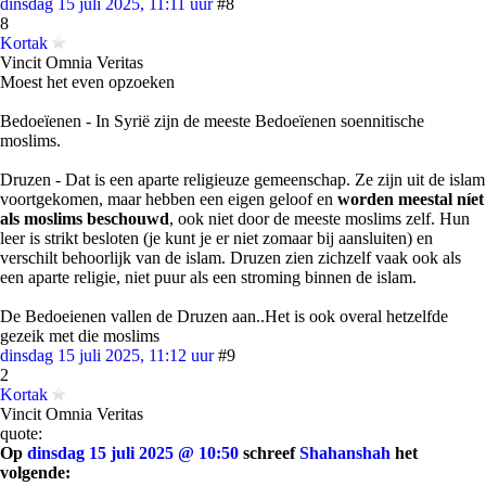
dinsdag 15 juli 2025, 11:11 uur
#8
8
Kortak
Vincit Omnia Veritas
Moest het even opzoeken
Bedoeïenen - In Syrië zijn de meeste Bedoeïenen soennitische
moslims.
Druzen - Dat is een aparte religieuze gemeenschap. Ze zijn uit de islam
voortgekomen, maar hebben een eigen geloof en
worden meestal níet
als moslims beschouwd
, ook niet door de meeste moslims zelf. Hun
leer is strikt besloten (je kunt je er niet zomaar bij aansluiten) en
verschilt behoorlijk van de islam. Druzen zien zichzelf vaak ook als
een aparte religie, niet puur als een stroming binnen de islam.
De Bedoeienen vallen de Druzen aan..Het is ook overal hetzelfde
gezeik met die moslims
dinsdag 15 juli 2025, 11:12 uur
#9
2
Kortak
Vincit Omnia Veritas
quote:
Op
dinsdag 15 juli 2025 @ 10:50
schreef
Shahanshah
het
volgende: