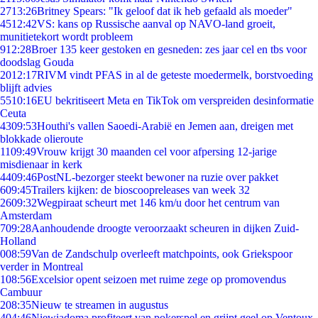
27
13:26
Britney Spears: "Ik geloof dat ik heb gefaald als moeder"
45
12:42
VS: kans op Russische aanval op NAVO-land groeit,
munitietekort wordt probleem
9
12:28
Broer 135 keer gestoken en gesneden: zes jaar cel en tbs voor
doodslag Gouda
20
12:17
RIVM vindt PFAS in al de geteste moedermelk, borstvoeding
blijft advies
55
10:16
EU bekritiseert Meta en TikTok om verspreiden desinformatie
Ceuta
43
09:53
Houthi's vallen Saoedi-Arabië en Jemen aan, dreigen met
blokkade olieroute
11
09:49
Vrouw krijgt 30 maanden cel voor afpersing 12-jarige
misdienaar in kerk
44
09:46
PostNL-bezorger steekt bewoner na ruzie over pakket
6
09:45
Trailers kijken: de bioscoopreleases van week 32
26
09:32
Wegpiraat scheurt met 146 km/u door het centrum van
Amsterdam
7
09:28
Aanhoudende droogte veroorzaakt scheuren in dijken Zuid-
Holland
0
08:59
Van de Zandschulp overleeft matchpoints, ook Griekspoor
verder in Montreal
1
08:56
Excelsior opent seizoen met ruime zege op promovendus
Cambuur
2
08:35
Nieuw te streamen in augustus
4
04:46
Niewiadoma profiteert van pokerspel en grijpt geel op Ventoux