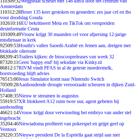
1103
09:32
Wegpiraat scheurt met 146 km/u door het centrum van
Amsterdam
1103
12:28
Broer 135 keer gestoken en gesneden: zes jaar cel en tbs
voor doodslag Gouda
1026
10:16
EU bekritiseert Meta en TikTok om verspreiden
desinformatie Ceuta
1010
09:49
Vrouw krijgt 30 maanden cel voor afpersing 12-jarige
misdienaar in kerk
925
09:53
Houthi's vallen Saoedi-Arabië en Jemen aan, dreigen met
blokkade olieroute
882
09:45
Trailers kijken: de bioscoopreleases van week 32
873
20:11
Geen 'happy end' bij seksdate via Kinky.nl
868
12:17
RIVM vindt PFAS in al de geteste moedermelk,
borstvoeding blijft advies
765
15:00
Jesus Simulator komt naar Nintendo Switch
705
09:28
Aanhoudende droogte veroorzaakt scheuren in dijken Zuid-
Holland
574
08:35
Nieuw te streamen in augustus
559
19:57
XR blokkeert A12 ruim twee uur, agent gebeten bij
aanhouding
466
21:14
Vrouw krijgt door verwisseling het embryo van ander stel
ingebracht
352
04:46
Niewiadoma profiteert van pokerspel en grijpt geel op
Ventoux
292
20:35
Nieuwe president De la Espriella gaat strijd aan met