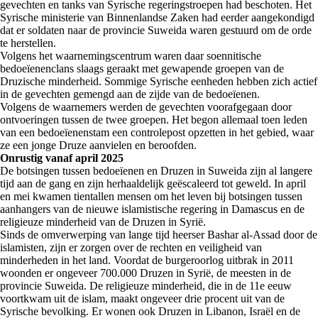
gevechten en tanks van Syrische regeringstroepen had beschoten. Het
Syrische ministerie van Binnenlandse Zaken had eerder aangekondigd
dat er soldaten naar de provincie Suweida waren gestuurd om de orde
te herstellen.
Volgens het waarnemingscentrum waren daar soennitische
bedoeïenenclans slaags geraakt met gewapende groepen van de
Druzische minderheid. Sommige Syrische eenheden hebben zich actief
in de gevechten gemengd aan de zijde van de bedoeïenen.
Volgens de waarnemers werden de gevechten voorafgegaan door
ontvoeringen tussen de twee groepen. Het begon allemaal toen leden
van een bedoeïenenstam een controlepost opzetten in het gebied, waar
ze een jonge Druze aanvielen en beroofden.
Onrustig vanaf april 2025
De botsingen tussen bedoeïenen en Druzen in Suweida zijn al langere
tijd aan de gang en zijn herhaaldelijk geëscaleerd tot geweld. In april
en mei kwamen tientallen mensen om het leven bij botsingen tussen
aanhangers van de nieuwe islamistische regering in Damascus en de
religieuze minderheid van de Druzen in Syrië.
Sinds de omverwerping van lange tijd heerser Bashar al-Assad door de
islamisten, zijn er zorgen over de rechten en veiligheid van
minderheden in het land. Voordat de burgeroorlog uitbrak in 2011
woonden er ongeveer 700.000 Druzen in Syrië, de meesten in de
provincie Suweida. De religieuze minderheid, die in de 11e eeuw
voortkwam uit de islam, maakt ongeveer drie procent uit van de
Syrische bevolking. Er wonen ook Druzen in Libanon, Israël en de