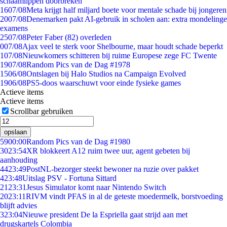
schaamlippen doorbreken'
16
07/08
Meta krijgt half miljard boete voor mentale schade bij jongeren
20
07/08
Denemarken pakt AI-gebruik in scholen aan: extra mondelinge
examens
25
07/08
Peter Faber (82) overleden
0
07/08
Ajax veel te sterk voor Shelbourne, maar houdt schade beperkt
1
07/08
Nieuwkomers schitteren bij ruime Europese zege FC Twente
19
07/08
Random Pics van de Dag #1978
15
06/08
Ontslagen bij Halo Studios na Campaign Evolved
19
06/08
PS5-doos waarschuwt voor einde fysieke games
Actieve items
Actieve items
Scrollbar gebruiken
opslaan
59
00:00
Random Pics van de Dag #1980
30
23:54
XR blokkeert A12 ruim twee uur, agent gebeten bij
aanhouding
44
23:49
PostNL-bezorger steekt bewoner na ruzie over pakket
4
23:48
Uitslag PSV - Fortuna Sittard
21
23:31
Jesus Simulator komt naar Nintendo Switch
20
23:11
RIVM vindt PFAS in al de geteste moedermelk, borstvoeding
blijft advies
3
23:04
Nieuwe president De la Espriella gaat strijd aan met
drugskartels Colombia