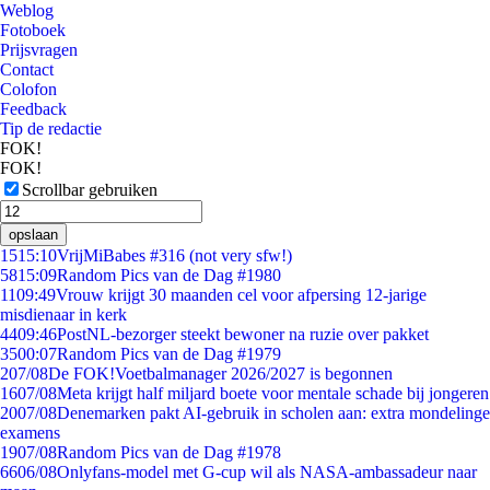
Weblog
Fotoboek
Prijsvragen
Contact
Colofon
Feedback
Tip de redactie
FOK!
FOK!
Scrollbar gebruiken
opslaan
15
15:10
VrijMiBabes #316 (not very sfw!)
58
15:09
Random Pics van de Dag #1980
11
09:49
Vrouw krijgt 30 maanden cel voor afpersing 12-jarige
misdienaar in kerk
44
09:46
PostNL-bezorger steekt bewoner na ruzie over pakket
35
00:07
Random Pics van de Dag #1979
2
07/08
De FOK!Voetbalmanager 2026/2027 is begonnen
16
07/08
Meta krijgt half miljard boete voor mentale schade bij jongeren
20
07/08
Denemarken pakt AI-gebruik in scholen aan: extra mondelinge
examens
19
07/08
Random Pics van de Dag #1978
66
06/08
Onlyfans-model met G-cup wil als NASA-ambassadeur naar