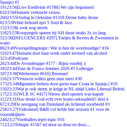
Spanje) #1
191
23:56
[Live Eredivisie #1786] We zijn begonnen!
63
23:56
Huisarts verkracht vrouw.
260
23:55
Oorlog in Oekraïne #1318 Drone baby drone
0
23:53
Petitie behoud npo 5 Soul & Jazz
15
23:53
Ik rook nog steeds
118
23:53
Koopzegels sparen bij AH duurt straks 2x zo lang
5
23:50
[INFLUENCERS #297] Toetjes & Bevers & Zwemmen in
water
86
23:49
Voorspellingstopic: Wie is hier de weerkundige? #16
119
23:47
Huisarts doet haar werk onder invloed van alcohol
3
23:45
Podcasts
26
23:44
De Avondetappe #177 - Bijna voorbij :(
183
23:44
Tour de France femmes 2026 #5 Lollergps
187
23:38
[Wielrennen #616] Brennan!
116
23:37
Vrouwen willen geen man meer #30
173
23:34
Migranten breken door grens naar Ceuta in Spanje,l #10
150
23:33
Wat je ook stemt, je krijgt in NL altijd Links Liberaal Beleid.
175
23:31
[WLR SC #417] Nieuw deel openen was kaputt
112
23:31
Hoe denkt God echt over homo-seksualiteit? deel 4
67
23:29
De neergang van Duitsland als lichtend voorbeeld #3
258
23:27
[Videoland] B&B vol liefde 6de seizoen #1 voor de
vooruitkijkers
246
23:27
Voetballers lepel topic #16
71
23:23
Teltopic #1567 tel door en door en door....