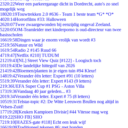
23
20:22
Weer een parkeergarage dicht in Dordrecht, auto's zo snel
mogelijk weg
180
20:19
Touwtrekken 2.0 #636 - Team 1 beste team *G* *O*
40
20:14
Horrorfilms #33: Halloween
26
20:07
Twee zwaargewonden bij eenzijdig ongeval Zeeland.
52
20:05
OM-Teamleider met kinderporno is oud-directeur van twee
basisscholen
166
19:58
Dingen waar je enorm vrolijk van wordt #3
25
19:56
Natuur en Wild
16
19:54
Radio 2 #145 Ruud 66
47
19:47
[Netflix #210] TUDUM
212
19:43
[NL] Street View Quiz [#122] - Loogisch toch
101
19:43
De landelijke hittegolf van 2026
214
19:42
Bloemen/planten in je eigen tuin #94 Kleur!
148
19:42
Verander één letter: Expert #91 (10 letters)
55
19:39
Verander één letter: Expert #143 (9 letters)
2
19:36
UEFA Super Cup #1 PSG - Aston Villa
173
19:36
Vandaag 40 jaar geleden... #3
20
19:34
Verander één letter. Expert # 75 (8 letters)
105
19:31
Telstar-topic #2: De Witte Leeuwen Brullen nog altijd in
Velsen-Zuid!
177
19:28
[Keuken Kampioen Divisie] #44 Vitesse mag weg
0
19:22
[SHO FB] SHO
72
19:10
[HAZES-gate #118] Echt een leuk wijf
166
19:09
Traditioneel tekenen #6; met honden