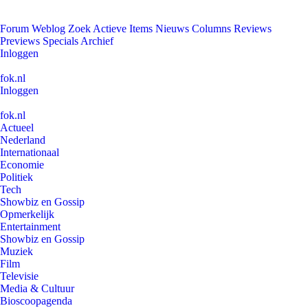
Forum
Weblog
Zoek
Actieve Items
Nieuws
Columns
Reviews
Previews
Specials
Archief
Inloggen
fok.nl
Inloggen
fok.nl
Actueel
Nederland
Internationaal
Economie
Politiek
Tech
Showbiz en Gossip
Opmerkelijk
Entertainment
Showbiz en Gossip
Muziek
Film
Televisie
Media & Cultuur
Bioscoopagenda