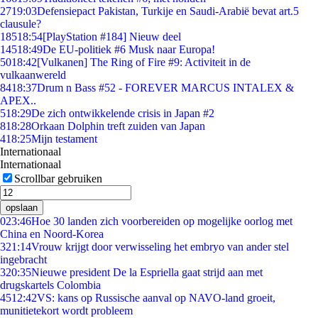
27
19:03
Defensiepact Pakistan, Turkije en Saudi-Arabië bevat art.5
clausule?
185
18:54
[PlayStation #184] Nieuw deel
145
18:49
De EU-politiek #6 Musk naar Europa!
50
18:42
[Vulkanen] The Ring of Fire #9: Activiteit in de
vulkaanwereld
84
18:37
Drum n Bass #52 - FOREVER MARCUS INTALEX &
APEX..
5
18:29
De zich ontwikkelende crisis in Japan #2
8
18:28
Orkaan Dolphin treft zuiden van Japan
4
18:25
Mijn testament
Internationaal
Internationaal
Scrollbar gebruiken
opslaan
0
23:46
Hoe 30 landen zich voorbereiden op mogelijke oorlog met
China en Noord-Korea
3
21:14
Vrouw krijgt door verwisseling het embryo van ander stel
ingebracht
3
20:35
Nieuwe president De la Espriella gaat strijd aan met
drugskartels Colombia
45
12:42
VS: kans op Russische aanval op NAVO-land groeit,
munitietekort wordt probleem