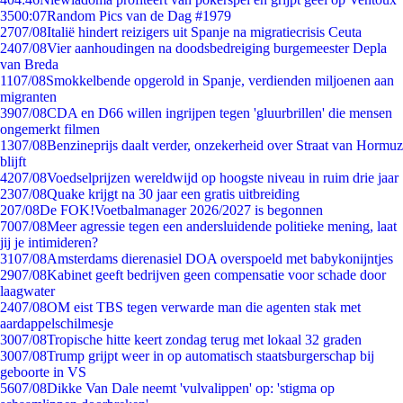
35
00:07
Random Pics van de Dag #1979
27
07/08
Italië hindert reizigers uit Spanje na migratiecrisis Ceuta
24
07/08
Vier aanhoudingen na doodsbedreiging burgemeester Depla
van Breda
11
07/08
Smokkelbende opgerold in Spanje, verdienden miljoenen aan
migranten
39
07/08
CDA en D66 willen ingrijpen tegen 'gluurbrillen' die mensen
ongemerkt filmen
13
07/08
Benzineprijs daalt verder, onzekerheid over Straat van Hormuz
blijft
42
07/08
Voedselprijzen wereldwijd op hoogste niveau in ruim drie jaar
23
07/08
Quake krijgt na 30 jaar een gratis uitbreiding
2
07/08
De FOK!Voetbalmanager 2026/2027 is begonnen
70
07/08
Meer agressie tegen een andersluidende politieke mening, laat
jij je intimideren?
31
07/08
Amsterdams dierenasiel DOA overspoeld met babykonijntjes
29
07/08
Kabinet geeft bedrijven geen compensatie voor schade door
laagwater
24
07/08
OM eist TBS tegen verwarde man die agenten stak met
aardappelschilmesje
30
07/08
Tropische hitte keert zondag terug met lokaal 32 graden
30
07/08
Trump grijpt weer in op automatisch staatsburgerschap bij
geboorte in VS
56
07/08
Dikke Van Dale neemt 'vulvalippen' op: 'stigma op