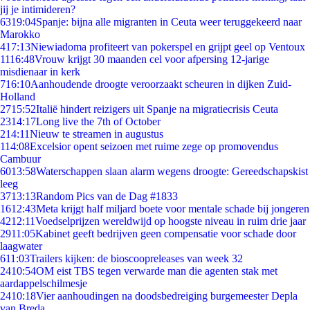
jij je intimideren?
63
19:04
Spanje: bijna alle migranten in Ceuta weer teruggekeerd naar
Marokko
4
17:13
Niewiadoma profiteert van pokerspel en grijpt geel op Ventoux
11
16:48
Vrouw krijgt 30 maanden cel voor afpersing 12-jarige
misdienaar in kerk
7
16:10
Aanhoudende droogte veroorzaakt scheuren in dijken Zuid-
Holland
27
15:52
Italië hindert reizigers uit Spanje na migratiecrisis Ceuta
23
14:17
Long live the 7th of October
2
14:11
Nieuw te streamen in augustus
1
14:08
Excelsior opent seizoen met ruime zege op promovendus
Cambuur
60
13:58
Waterschappen slaan alarm wegens droogte: Gereedschapskist
leeg
37
13:13
Random Pics van de Dag #1833
16
12:43
Meta krijgt half miljard boete voor mentale schade bij jongeren
42
12:11
Voedselprijzen wereldwijd op hoogste niveau in ruim drie jaar
29
11:05
Kabinet geeft bedrijven geen compensatie voor schade door
laagwater
6
11:03
Trailers kijken: de bioscoopreleases van week 32
24
10:54
OM eist TBS tegen verwarde man die agenten stak met
aardappelschilmesje
24
10:18
Vier aanhoudingen na doodsbedreiging burgemeester Depla
van Breda