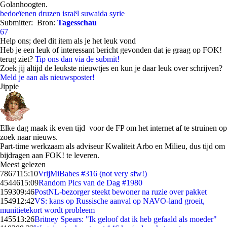
Golanhoogten.
bedoeïenen
druzen
israël
suwaida
syrie
Submitter:
Bron:
Tagesschau
67
Help ons; deel dit item als je het leuk vond
Heb je een leuk of interessant bericht gevonden dat je graag op FOK!
terug ziet?
Tip ons dan via de submit!
Zoek jij altijd de leukste nieuwtjes en kun je daar leuk over schrijven?
Meld je aan als nieuwsposter!
Jippie
Elke dag maak ik even tijd voor de FP om het internet af te struinen op
zoek naar nieuws.
Part-time werkzaam als adviseur Kwaliteit Arbo en Milieu, dus tijd om
bijdragen aan FOK! te leveren.
Meest gelezen
78671
15:10
VrijMiBabes #316 (not very sfw!)
45446
15:09
Random Pics van de Dag #1980
1593
09:46
PostNL-bezorger steekt bewoner na ruzie over pakket
1549
12:42
VS: kans op Russische aanval op NAVO-land groeit,
munitietekort wordt probleem
1455
13:26
Britney Spears: "Ik geloof dat ik heb gefaald als moeder"