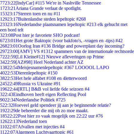
77
23:22
[IndyCar] #115 We're in Nashville Tennessee
17
23:21
Ariana Grande verlaat de spotlight.
153
23:17
Sterren toen en nu #11
129
23:17
Buitenlandse steden lepeltopic #268
233
23:16
Nederlandse plaatsnamen lepeltopic #213 elk gehucht met
een bord telt
3
23:08
Post hier je favoriete SHO podcast!
67
23:01
Het grote Baktopic (voor bakfoto's, -vragen en -tips) #42
268
23:01
Oorlog Iran #136 Bridge and powerplant day incoming?
297
23:00
[AMV] VS #1312 spammers van de internationale rechtsorde
72
22:59
[Lil Kleine#12] Nieuwe afleveringen op Prime
34
22:59
[AZ#98] Heel Nederland achter AZ
138
22:54
Meisjesnamenlepeltopic #367 LOOOOL LAPO
40
22:53
Dierenlepeltopic #150
38
22:53
Het hele alfabet #108 en 4letterwoord
245
22:49
Russia vs Ukraine #91
196
22:44
[RTL] B&B vol liefde 6de seizoen #4
3
22:43
Eindhoven heeft eigen Reflecting Pool
90
22:34
Nederlandse Politiek #725
5
22:32
Hoeveel geld spendeer jij aan je beginnende relatie?
19
22:29
de beheerder die mij oh zo moe maakt.
185
22:22
Post hier zo vaak mogelijk om 22:22 uur #76
126
22:13
Nederland toen
110
22:07
Afvallen met injecties #4
11
22:07
Algemeen Luchtvaarttopic #61