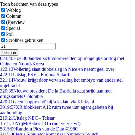
Toon berichten van deze types
Weblog
Column
(P)review
Special
Poll
Scrollbar gebruiken
opslaan
0
23:46
Hoe 30 landen zich voorbereiden op mogelijke oorlog met
China en Noord-Korea
1
22:13
Vollering slaat dubbelslag in Nice en neemt geel over
4
22:11
Uitslag PSV - Fortuna Sittard
3
21:14
Vrouw krijgt door verwisseling het embryo van ander stel
ingebracht
3
20:35
Nieuwe president De la Espriella gaat strijd aan met
drugskartels Colombia
4
20:11
Geen 'happy end' bij seksdate via Kinky.nl
30
19:57
XR blokkeert A12 ruim twee uur, agent gebeten bij
aanhouding
2
19:21
Uitslag NEC - Telstar
15
15:10
VrijMiBabes #316 (not very sfw!)
58
15:09
Random Pics van de Dag #1980
21
15:00
Jesus Simulator komt naar Nintendo Switch