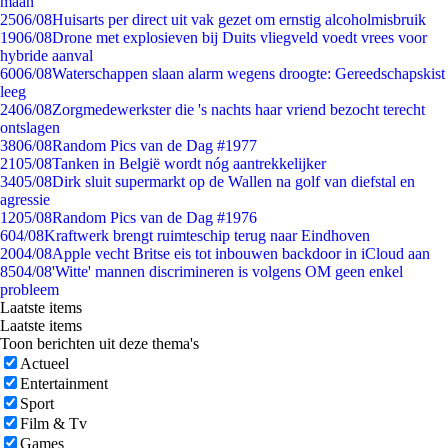
maan
25
06/08
Huisarts per direct uit vak gezet om ernstig alcoholmisbruik
19
06/08
Drone met explosieven bij Duits vliegveld voedt vrees voor
hybride aanval
60
06/08
Waterschappen slaan alarm wegens droogte: Gereedschapskist
leeg
24
06/08
Zorgmedewerkster die 's nachts haar vriend bezocht terecht
ontslagen
38
06/08
Random Pics van de Dag #1977
21
05/08
Tanken in België wordt nóg aantrekkelijker
34
05/08
Dirk sluit supermarkt op de Wallen na golf van diefstal en
agressie
12
05/08
Random Pics van de Dag #1976
6
04/08
Kraftwerk brengt ruimteschip terug naar Eindhoven
20
04/08
Apple vecht Britse eis tot inbouwen backdoor in iCloud aan
85
04/08
'Witte' mannen discrimineren is volgens OM geen enkel
probleem
Laatste items
Laatste items
Toon berichten uit deze thema's
Actueel
Entertainment
Sport
Film & Tv
Games