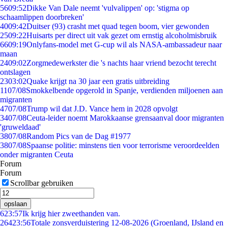
56
09:52
Dikke Van Dale neemt 'vulvalippen' op: 'stigma op
schaamlippen doorbreken'
40
09:42
Duitser (93) crasht met quad tegen boom, vier gewonden
25
09:22
Huisarts per direct uit vak gezet om ernstig alcoholmisbruik
66
09:19
Onlyfans-model met G-cup wil als NASA-ambassadeur naar
maan
24
09:02
Zorgmedewerkster die 's nachts haar vriend bezocht terecht
ontslagen
23
03:02
Quake krijgt na 30 jaar een gratis uitbreiding
11
07/08
Smokkelbende opgerold in Spanje, verdienden miljoenen aan
migranten
47
07/08
Trump wil dat J.D. Vance hem in 2028 opvolgt
34
07/08
Ceuta-leider noemt Marokkaanse grensaanval door migranten
'gruweldaad'
38
07/08
Random Pics van de Dag #1977
38
07/08
Spaanse politie: minstens tien voor terrorisme veroordeelden
onder migranten Ceuta
Forum
Forum
Scrollbar gebruiken
opslaan
6
23:57
Ik krijg hier zweethanden van.
264
23:56
Totale zonsverduistering 12-08-2026 (Groenland, IJsland en