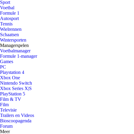
Sport
Voetbal
Formule 1
Autosport
Tennis
Wielrennen
Schaatsen
Wintersporten
Managerspelen
Voetbalmanager
Formule 1-manager
Games
PC
Playstation 4
Xbox One
Nintendo Switch
Xbox Series X|S
PlayStation 5
Film & TV
Film
Televisie
Trailers en Videos
Bioscoopagenda
Forum
Meer