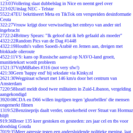
1
23:03
Vollering slaat dubbelslag in Nice en neemt geel over
2
23:02
Uitslag NEC - Telstar
55
22:47
EU bekritiseert Meta en TikTok om verspreiden desinformatie
Ceuta
3
22:27
Vrouw krijgt door verwisseling het embryo van ander stel
ingebracht
27
22:24
Britney Spears: "Ik geloof dat ik heb gefaald als moeder"
43
22:22
Random Pics van de Dag #1448
43
22:19
Houthi's vallen Saoedi-Arabië en Jemen aan, dreigen met
blokkade olieroute
45
22:11
VS: kans op Russische aanval op NAVO-land groeit,
munitietekort wordt probleem
15
21:37
VrijMiBabes #316 (not very sfw!)
4
21:30
Geen 'happy end' bij seksdate via Kinky.nl
26
21:30
Wegpiraat scheurt met 146 km/u door het centrum van
Amsterdam
72
20:58
Israël meldt dood twee militairen in Zuid-Libanon, vergelding
aangekondigd
39
20:08
CDA en D66 willen ingrijpen tegen 'gluurbrillen' die mensen
ongemerkt filmen
13
19:52
Benzineprijs daalt verder, onzekerheid over Straat van Hormuz
blijft
9
19:36
Broer 135 keer gestoken en gesneden: zes jaar cel en tbs voor
doodslag Gouda
70
19:35
Meer agressie tegen een andersluidende politieke mening, laat