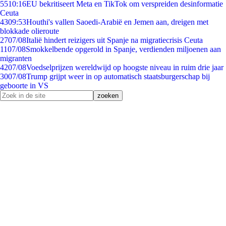
55
10:16
EU bekritiseert Meta en TikTok om verspreiden desinformatie
Ceuta
43
09:53
Houthi's vallen Saoedi-Arabië en Jemen aan, dreigen met
blokkade olieroute
27
07/08
Italië hindert reizigers uit Spanje na migratiecrisis Ceuta
11
07/08
Smokkelbende opgerold in Spanje, verdienden miljoenen aan
migranten
42
07/08
Voedselprijzen wereldwijd op hoogste niveau in ruim drie jaar
30
07/08
Trump grijpt weer in op automatisch staatsburgerschap bij
geboorte in VS