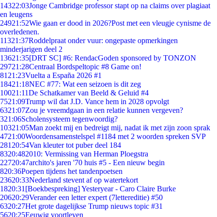
143
22:03
Jonge Cambridge professor stapt op na claims over plagiaat
en leugens
249
21:52
Wie gaan er dood in 2026?Post met een vleugje cynisme de
overledenen.
113
21:37
Roddelpraat onder vuur: ongepaste opmerkingen
minderjarigen deel 2
136
21:35
[DRT SC] #6: RendacGoden sponsored by TONZON
297
21:28
Centraal Bordspeltopic #8 Game on!
81
21:23
Vuelta a España 2026 #1
184
21:18
NEC #77: Wat een seizoen is dit zeg
100
21:11
De Schatkamer van Beeld & Geluid #4
75
21:09
Trump wil dat J.D. Vance hem in 2028 opvolgt
63
21:07
Zou je vreemdgaan in een relatie kunnen vergeven?
3
21:06
Scholensysteem tegenwoordig?
103
21:05
Man zoekt mij en bedreigt mij, nadat ik met zijn zoon sprak
47
21:00
Woordensamenstelspel #1184 met 2 woorden spreken SVP
281
20:54
Van kleuter tot puber deel 184
83
20:48
2010: Vermissing van Herman Ploegstra
227
20:47
archito's jaren '70 huis #5 - Een nieuw begin
8
20:36
Poepen tijdens het tandenpoetsen
236
20:33
Nederland stevent af op watertekort
18
20:31
[Boekbespreking] Yesteryear - Caro Claire Burke
206
20:29
Verander een letter expert (7lettereditie) #50
63
20:27
Het grote dagelijkse Trump nieuws topic #31
56
20:25
Eeuwig voortleven