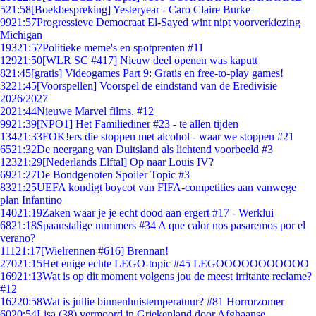
5
21:58
[Boekbespreking] Yesteryear - Caro Claire Burke
99
21:57
Progressieve Democraat El-Sayed wint nipt voorverkiezing
Michigan
193
21:57
Politieke meme's en spotprenten #11
129
21:50
[WLR SC #417] Nieuw deel openen was kaputt
8
21:45
[gratis] Videogames Part 9: Gratis en free-to-play games!
32
21:45
[Voorspellen] Voorspel de eindstand van de Eredivisie
2026/2027
20
21:44
Nieuwe Marvel films. #12
99
21:39
[NPO1] Het Familiediner #23 - te allen tijden
134
21:33
FOK!ers die stoppen met alcohol - waar we stoppen #21
65
21:32
De neergang van Duitsland als lichtend voorbeeld #3
123
21:29
[Nederlands Elftal] Op naar Louis IV?
69
21:27
De Bondgenoten Spoiler Topic #3
83
21:25
UEFA kondigt boycot van FIFA-competities aan vanwege
plan Infantino
140
21:19
Zaken waar je je echt dood aan ergert #17 - Werklui
68
21:18
Spaanstalige nummers #34 A que calor nos pasaremos por el
verano?
111
21:17
[Wielrennen #616] Brennan!
270
21:15
Het enige echte LEGO-topic #45 LEGOOOOOOOOOOO
169
21:13
Wat is op dit moment volgens jou de meest irritante reclame?
#12
162
20:58
Wat is jullie binnenhuistemperatuur? #81 Horrorzomer
60
20:54
Lisa (38) vermoord in Griekenland door Afghaanse