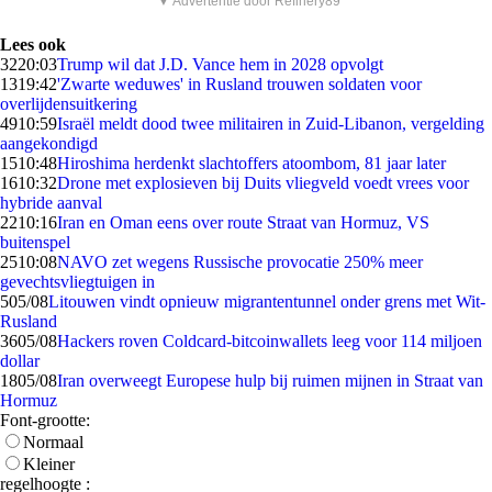
▼ Advertentie door Refinery89
Lees ook
32
20:03
Trump wil dat J.D. Vance hem in 2028 opvolgt
13
19:42
'Zwarte weduwes' in Rusland trouwen soldaten voor
overlijdensuitkering
49
10:59
Israël meldt dood twee militairen in Zuid-Libanon, vergelding
aangekondigd
15
10:48
Hiroshima herdenkt slachtoffers atoombom, 81 jaar later
16
10:32
Drone met explosieven bij Duits vliegveld voedt vrees voor
hybride aanval
22
10:16
Iran en Oman eens over route Straat van Hormuz, VS
buitenspel
25
10:08
NAVO zet wegens Russische provocatie 250% meer
gevechtsvliegtuigen in
5
05/08
Litouwen vindt opnieuw migrantentunnel onder grens met Wit-
Rusland
36
05/08
Hackers roven Coldcard-bitcoinwallets leeg voor 114 miljoen
dollar
18
05/08
Iran overweegt Europese hulp bij ruimen mijnen in Straat van
Hormuz
Font-grootte:
Normaal
Kleiner
regelhoogte :