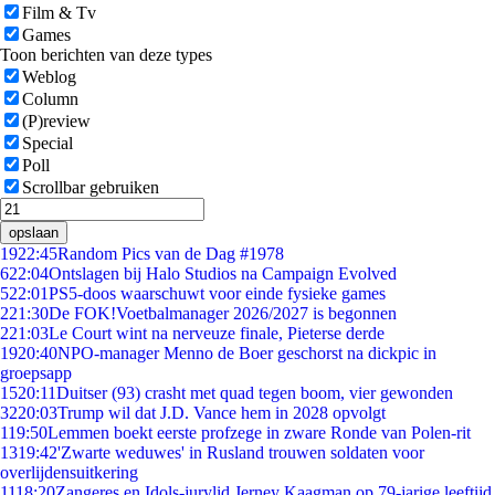
Film & Tv
Games
Toon berichten van deze types
Weblog
Column
(P)review
Special
Poll
Scrollbar gebruiken
opslaan
19
22:45
Random Pics van de Dag #1978
6
22:04
Ontslagen bij Halo Studios na Campaign Evolved
5
22:01
PS5-doos waarschuwt voor einde fysieke games
2
21:30
De FOK!Voetbalmanager 2026/2027 is begonnen
2
21:03
Le Court wint na nerveuze finale, Pieterse derde
19
20:40
NPO-manager Menno de Boer geschorst na dickpic in
groepsapp
15
20:11
Duitser (93) crasht met quad tegen boom, vier gewonden
32
20:03
Trump wil dat J.D. Vance hem in 2028 opvolgt
1
19:50
Lemmen boekt eerste profzege in zware Ronde van Polen-rit
13
19:42
'Zwarte weduwes' in Rusland trouwen soldaten voor
overlijdensuitkering
11
18:20
Zangeres en Idols-jurylid Jerney Kaagman op 79-jarige leeftijd