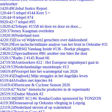
asielzoeker
14
20:49
Global Justice Report
1
20:44
+5 telspel #144 Keer 5 =
1
20:44
+9 telspel #74
99
20:42
+7 telspel #95
120
20:42
Teltopic #1558 tel door en door en door....
2
20:37
Jerney Kaagman overleden
120
20:36
Nederland toen
42
20:35
[Eva vd Wijdeven] geruchten over dakloosheid
70
20:29
Een tactische/militaire analyse van het front in Oekraïne #31
146
20:24
[SBS6] Vandaag Inside #136 - Boekje pluggen.
238
20:22
Speciaalbieren #80: another one bites the dust
15
20:17
Radio 2 #145 Ruud 66
247
19:58
Asielzoekers #22 : Het Europese migratiepact gaat in
242
19:53
Nederlandstalige muziektopic #13
166
19:49
Voorspel hier het warmtegetal van 2026
22
19:45
[Dagboek] Mijn struggles in het dagelijks leven
65
19:44
Afvallen met injecties #4
114
19:43
Hurricane & Cyclone Season 2026
151
19:42
"Niche"-historische producten in de supermarkt
265
19:31
Duitse Muziek #2
132
19:30
[DRT SC] #6: RendacGoden sponsored by TONZON
41
19:30
Droneaanval op Oekrains vliegtuig in Leipzig
221
19:24
Nederland stevent af op watertekort
186
19:17
Israel en Gaza #17