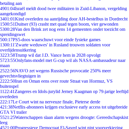
betaling aan
49
01:04
Israël meldt dood twee militairen in Zuid-Libanon, vergelding
aangekondigd
34
01:01
Kind overleden na aanrijding door AH-bestelbus in Dordrecht
15
00:51
Duitser (93) crasht met quad tegen boom, vier gewonden
53
00:28
Van den Brink zet nog eens 14 gemeenten onder toezicht om
spreidingswet
5
00:17
PS5-doos waarschuwt voor einde fysieke games
13
00:11
'Zwarte weduwes' in Rusland trouwen soldaten voor
overlijdensuitkering
32
23:58
Trump wil dat J.D. Vance hem in 2028 opvolgt
57
23:55
Onlyfans-model met G-cup wil als NASA-ambassadeur naar
maan
25
22:56
NAVO zet wegens Russische provocatie 250% meer
gevechtsvliegtuigen in
22
22:50
Iran en Oman eens over route Straat van Hormuz, VS
buitenspel
11
22:41
Zangeres en Idols-jurylid Jerney Kaagman op 79-jarige leeftijd
overleden
2
22:17
Le Court wint na nerveuze finale, Pieterse derde
4
21:38
Netflix-abonnees krijgen exclusieve early access tot uitgebreide
GTA VI trailer
55
21:25
Waterschappen slaan alarm wegens droogte: Gereedschapskist
leeg
45
21:00
Progressieve Democraat El-Sayed wint nipt voorverkiezing