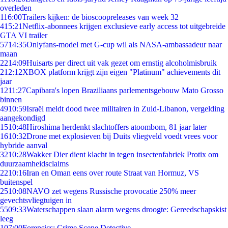
overleden
1
16:00
Trailers kijken: de bioscoopreleases van week 32
4
15:21
Netflix-abonnees krijgen exclusieve early access tot uitgebreide
GTA VI trailer
57
14:35
Onlyfans-model met G-cup wil als NASA-ambassadeur naar
maan
22
14:09
Huisarts per direct uit vak gezet om ernstig alcoholmisbruik
2
12:12
XBOX platform krijgt zijn eigen "Platinum" achievements dit
jaar
12
11:27
Capibara's lopen Braziliaans parlementsgebouw Mato Grosso
binnen
49
10:59
Israël meldt dood twee militairen in Zuid-Libanon, vergelding
aangekondigd
15
10:48
Hiroshima herdenkt slachtoffers atoombom, 81 jaar later
16
10:32
Drone met explosieven bij Duits vliegveld voedt vrees voor
hybride aanval
32
10:28
Wakker Dier dient klacht in tegen insectenfabriek Protix om
duurzaamheidsclaims
22
10:16
Iran en Oman eens over route Straat van Hormuz, VS
buitenspel
25
10:08
NAVO zet wegens Russische provocatie 250% meer
gevechtsvliegtuigen in
55
09:33
Waterschappen slaan alarm wegens droogte: Gereedschapskist
leeg
1
07:00
Forensics: Crime Scene Detective