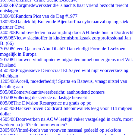
23
06:40
Zorgmedewerkster die 's nachts haar vriend bezocht terecht
ontslagen
33
06/08
Random Pics van de Dag #1977
18
05/08
Datalek bij Bol en de Bijenkorf na cyberaanval op logistiek
partner Ceva
34
05/08
Kind overleden na aanrijding door AH-bestelbus in Dordrecht
6
05/08
Nieuw slachtoffer in kindermisbruikzaak zorgprofessional Jan
B. (66)
3
05/08
Geen Qatar en Abu Dhabi? Dan eindigt Formule 1-seizoen
mogelijk in Europa
5
05/08
Litouwen vindt opnieuw migrantentunnel onder grens met Wit-
Rusland
45
05/08
Progressieve Democraat El-Sayed wint nipt voorverkiezing
Michigan
12
05/08
Accell, moederbedrijf Sparta en Batavus, vraagt uitstel van
betaling aan
5
05/08
Zomervakantieweerbericht: aanhoudend zomers
1
05/08
Vollering de sterkste na lastige heuvelrit
8
05/08
The Division Resurgence nu gratis op pc
36
05/08
Hackers roven Coldcard-bitcoinwallets leeg voor 114 miljoen
dollar
45
05/08
Doorwerken na AOW-leeftijd vaker vastgelegd in cao's, moet
werken na je 67e de norm worden?
38
05/08
Vinted-foto's van vrouwen massaal gedeeld op seksfora