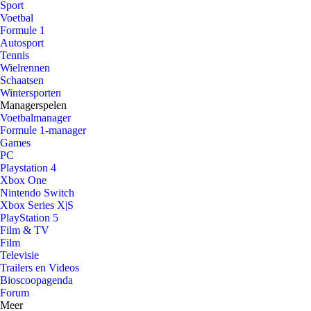
Sport
Voetbal
Formule 1
Autosport
Tennis
Wielrennen
Schaatsen
Wintersporten
Managerspelen
Voetbalmanager
Formule 1-manager
Games
PC
Playstation 4
Xbox One
Nintendo Switch
Xbox Series X|S
PlayStation 5
Film & TV
Film
Televisie
Trailers en Videos
Bioscoopagenda
Forum
Meer