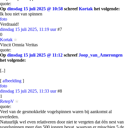
quote:
Op
dinsdag 15 juli 2025 @ 10:58
schreef
Kortak
het volgende:
Ik hou niet van spinnen
foto
Verdraaid!
dinsdag 15 juli 2025, 11:19 uur
#7
0
Kortak
Vincit Omnia Veritas
quote:
Op
dinsdag 15 juli 2025 @ 11:12
schreef
Joop_van_Amerongen
het volgende:
[..]
[
afbeelding
]
foto
dinsdag 15 juli 2025, 11:33 uur
#8
1
RetepV
quote:
Veel van de gesmokkelde vogelspinnen waren bij aankomst al
overleden.
Natuurlijk wel even relativeren door niet te vergeten dat één nest van
vogelspinnen meer dan 500 jongen bevat, waarvan er misschien 5 de