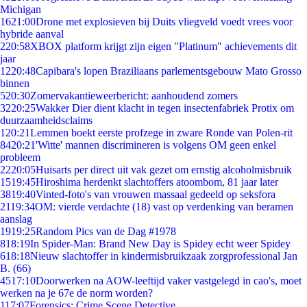
Michigan
16
21:00
Drone met explosieven bij Duits vliegveld voedt vrees voor
hybride aanval
2
20:58
XBOX platform krijgt zijn eigen "Platinum" achievements dit
jaar
12
20:48
Capibara's lopen Braziliaans parlementsgebouw Mato Grosso
binnen
5
20:30
Zomervakantieweerbericht: aanhoudend zomers
32
20:25
Wakker Dier dient klacht in tegen insectenfabriek Protix om
duurzaamheidsclaims
1
20:21
Lemmen boekt eerste profzege in zware Ronde van Polen-rit
84
20:21
'Witte' mannen discrimineren is volgens OM geen enkel
probleem
22
20:05
Huisarts per direct uit vak gezet om ernstig alcoholmisbruik
15
19:45
Hiroshima herdenkt slachtoffers atoombom, 81 jaar later
38
19:40
Vinted-foto's van vrouwen massaal gedeeld op seksfora
21
19:34
OM: vierde verdachte (18) vast op verdenking van beramen
aanslag
19
19:25
Random Pics van de Dag #1978
8
18:19
In Spider-Man: Brand New Day is Spidey echt weer Spidey
6
18:18
Nieuw slachtoffer in kindermisbruikzaak zorgprofessional Jan
B. (66)
45
17:10
Doorwerken na AOW-leeftijd vaker vastgelegd in cao's, moet
werken na je 67e de norm worden?
1
17:07
Forensics: Crime Scene Detective