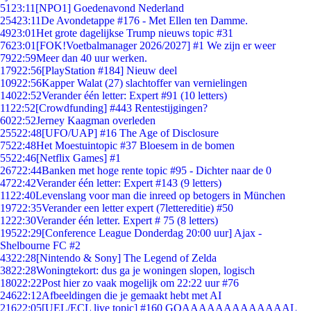
51
23:11
[NPO1] Goedenavond Nederland
254
23:11
De Avondetappe #176 - Met Ellen ten Damme.
49
23:01
Het grote dagelijkse Trump nieuws topic #31
76
23:01
[FOK!Voetbalmanager 2026/2027] #1 We zijn er weer
79
22:59
Meer dan 40 uur werken.
179
22:56
[PlayStation #184] Nieuw deel
109
22:56
Kapper Walat (27) slachtoffer van vernielingen
140
22:52
Verander één letter: Expert #91 (10 letters)
11
22:52
[Crowdfunding] #443 Rentestijgingen?
60
22:52
Jerney Kaagman overleden
255
22:48
[UFO/UAP] #16 The Age of Disclosure
75
22:48
Het Moestuintopic #37 Bloesem in de bomen
55
22:46
[Netflix Games] #1
267
22:44
Banken met hoge rente topic #95 - Dichter naar de 0
47
22:42
Verander één letter: Expert #143 (9 letters)
11
22:40
Levenslang voor man die inreed op betogers in München
197
22:35
Verander een letter expert (7lettereditie) #50
12
22:30
Verander één letter. Expert # 75 (8 letters)
195
22:29
[Conference League Donderdag 20:00 uur] Ajax -
Shelbourne FC #2
43
22:28
[Nintendo & Sony] The Legend of Zelda
38
22:28
Woningtekort: dus ga je woningen slopen, logisch
180
22:22
Post hier zo vaak mogelijk om 22:22 uur #76
246
22:12
Afbeeldingen die je gemaakt hebt met AI
216
22:05
[UEL/ECL live topic] #160 GOAAAAAAAAAAAAAL