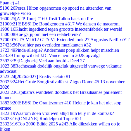
Spanje) #1
51
00:26
Perez Hilton opgenomen op spoed na uitzenden van
gruwelijke video
16
00:25
[ATP Tour] #169 Tosti Tallon back on fire
210
00:21
[SBS6] De Bondgenoten #317 We dansen de macaroni
19
00:16
Klacht ingediend tegen grootste insectenfabriek ter wereld
15
00:08
Hoe ga jij om met een relatiebreuk?
37
00:07
GTA VI #12 GTA VI Extended look 27 Augustus Netflix/YT
274
23:56
Post hier pas overleden muzikanten #32
17
23:49
Pinda-allergie? Andermans poep slikken helpt misschien
5
23:39
Trump wil dat J.D. Vance hem in 2028 opvolgt
259
23:39
[Dagboek] Veel aan hoofd - Deel 27
10
23:38
Rechtszaak dodelijk ongeluk uitgesteld vanwege vakantie
advocaat
25
23:24
[2026/2027] Eredivisietoto #1
203
23:24
Het Grote Songfestivalfeest Ziggo Dome #5 13 november
2026
20
23:23
Capibara's wandelen doodleuk het Braziliaanse parlement
binnen
188
23:20
[SBS6] De Oranjezomer #10 Helene je kan het niet stop
ermee
18
23:19
Waarom doen vrouwen altijd hun telly in de kontzak?
180
23:16
[ONLINE] Roddelpraat Topic #21
233
23:16
Top 2000 Editie 2025 #243 Alle dikzakken willen op je
lijken