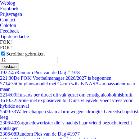
Weblog
Fotoboek
Prijsvragen
Contact
Colofon
Feedback
Tip de redactie
FOK!
FOK!
Scrollbar gebruiken
opslaan
19
22:45
Random Pics van de Dag #1978
2
21:30
De FOK!Voetbalmanager 2026/2027 is begonnen
57
14:35
Onlyfans-model met G-cup wil als NASA-ambassadeur naar
maan
22
14:09
Huisarts per direct uit vak gezet om ernstig alcoholmisbruik
16
10:32
Drone met explosieven bij Duits vliegveld voedt vrees voor
hybride aanval
55
09:33
Waterschappen slaan alarm wegens droogte: Gereedschapskist
leeg
23
06:40
Zorgmedewerkster die 's nachts haar vriend bezocht terecht
ontslagen
33
06/08
Random Pics van de Dag #1977