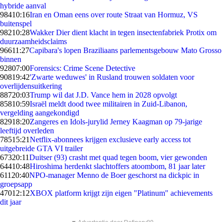
hybride aanval
984
10:16
Iran en Oman eens over route Straat van Hormuz, VS
buitenspel
982
10:28
Wakker Dier dient klacht in tegen insectenfabriek Protix om
duurzaamheidsclaims
966
11:27
Capibara's lopen Braziliaans parlementsgebouw Mato Grosso
binnen
928
07:00
Forensics: Crime Scene Detective
908
19:42
'Zwarte weduwes' in Rusland trouwen soldaten voor
overlijdensuitkering
887
20:03
Trump wil dat J.D. Vance hem in 2028 opvolgt
858
10:59
Israël meldt dood twee militairen in Zuid-Libanon,
vergelding aangekondigd
829
18:20
Zangeres en Idols-jurylid Jerney Kaagman op 79-jarige
leeftijd overleden
785
15:21
Netflix-abonnees krijgen exclusieve early access tot
uitgebreide GTA VI trailer
673
20:11
Duitser (93) crasht met quad tegen boom, vier gewonden
644
10:48
Hiroshima herdenkt slachtoffers atoombom, 81 jaar later
611
20:40
NPO-manager Menno de Boer geschorst na dickpic in
groepsapp
470
12:12
XBOX platform krijgt zijn eigen "Platinum" achievements
dit jaar