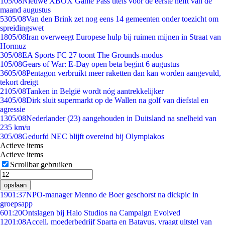
1
05/08
Nieuwe XBOX Game Pass titels voor de eerste helft van de
maand augustus
53
05/08
Van den Brink zet nog eens 14 gemeenten onder toezicht om
spreidingswet
18
05/08
Iran overweegt Europese hulp bij ruimen mijnen in Straat van
Hormuz
3
05/08
EA Sports FC 27 toont The Grounds-modus
1
05/08
Gears of War: E-Day open beta begint 6 augustus
36
05/08
Pentagon verbruikt meer raketten dan kan worden aangevuld,
tekort dreigt
21
05/08
Tanken in België wordt nóg aantrekkelijker
34
05/08
Dirk sluit supermarkt op de Wallen na golf van diefstal en
agressie
13
05/08
Nederlander (23) aangehouden in Duitsland na snelheid van
235 km/u
3
05/08
Gedurfd NEC blijft overeind bij Olympiakos
Actieve items
Actieve items
Scrollbar gebruiken
opslaan
19
01:37
NPO-manager Menno de Boer geschorst na dickpic in
groepsapp
6
01:20
Ontslagen bij Halo Studios na Campaign Evolved
12
01:08
Accell, moederbedrijf Sparta en Batavus, vraagt uitstel van