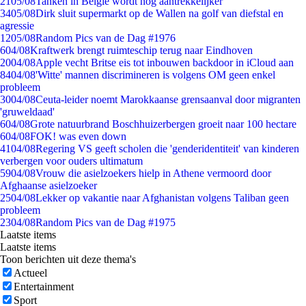
21
05/08
Tanken in België wordt nóg aantrekkelijker
34
05/08
Dirk sluit supermarkt op de Wallen na golf van diefstal en
agressie
12
05/08
Random Pics van de Dag #1976
6
04/08
Kraftwerk brengt ruimteschip terug naar Eindhoven
20
04/08
Apple vecht Britse eis tot inbouwen backdoor in iCloud aan
84
04/08
'Witte' mannen discrimineren is volgens OM geen enkel
probleem
30
04/08
Ceuta-leider noemt Marokkaanse grensaanval door migranten
'gruweldaad'
6
04/08
Grote natuurbrand Boschhuizerbergen groeit naar 100 hectare
6
04/08
FOK! was even down
41
04/08
Regering VS geeft scholen die 'genderidentiteit' van kinderen
verbergen voor ouders ultimatum
59
04/08
Vrouw die asielzoekers hielp in Athene vermoord door
Afghaanse asielzoeker
25
04/08
Lekker op vakantie naar Afghanistan volgens Taliban geen
probleem
23
04/08
Random Pics van de Dag #1975
Laatste items
Laatste items
Toon berichten uit deze thema's
Actueel
Entertainment
Sport