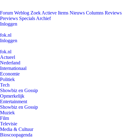
Forum
Weblog
Zoek
Actieve Items
Nieuws
Columns
Reviews
Previews
Specials
Archief
Inloggen
fok.nl
Inloggen
fok.nl
Actueel
Nederland
Internationaal
Economie
Politiek
Tech
Showbiz en Gossip
Opmerkelijk
Entertainment
Showbiz en Gossip
Muziek
Film
Televisie
Media & Cultuur
Bioscoopagenda