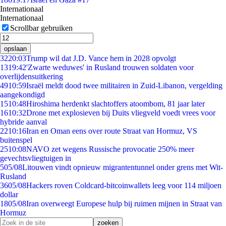
Internationaal
Internationaal
Scrollbar gebruiken
opslaan
32
20:03
Trump wil dat J.D. Vance hem in 2028 opvolgt
13
19:42
'Zwarte weduwes' in Rusland trouwen soldaten voor
overlijdensuitkering
49
10:59
Israël meldt dood twee militairen in Zuid-Libanon, vergelding
aangekondigd
15
10:48
Hiroshima herdenkt slachtoffers atoombom, 81 jaar later
16
10:32
Drone met explosieven bij Duits vliegveld voedt vrees voor
hybride aanval
22
10:16
Iran en Oman eens over route Straat van Hormuz, VS
buitenspel
25
10:08
NAVO zet wegens Russische provocatie 250% meer
gevechtsvliegtuigen in
5
05/08
Litouwen vindt opnieuw migrantentunnel onder grens met Wit-
Rusland
36
05/08
Hackers roven Coldcard-bitcoinwallets leeg voor 114 miljoen
dollar
18
05/08
Iran overweegt Europese hulp bij ruimen mijnen in Straat van
Hormuz