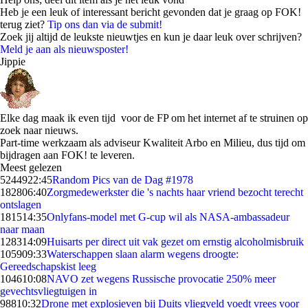
Heb je een leuk of interessant bericht gevonden dat je graag op FOK!
terug ziet?
Tip ons dan via de submit!
Zoek jij altijd de leukste nieuwtjes en kun je daar leuk over schrijven?
Meld je aan als nieuwsposter!
Jippie
Elke dag maak ik even tijd voor de FP om het internet af te struinen op
zoek naar nieuws.
Part-time werkzaam als adviseur Kwaliteit Arbo en Milieu, dus tijd om
bijdragen aan FOK! te leveren.
Meest gelezen
52449
22:45
Random Pics van de Dag #1978
1828
06:40
Zorgmedewerkster die 's nachts haar vriend bezocht terecht
ontslagen
1815
14:35
Onlyfans-model met G-cup wil als NASA-ambassadeur
naar maan
1283
14:09
Huisarts per direct uit vak gezet om ernstig alcoholmisbruik
1059
09:33
Waterschappen slaan alarm wegens droogte:
Gereedschapskist leeg
1046
10:08
NAVO zet wegens Russische provocatie 250% meer
gevechtsvliegtuigen in
988
10:32
Drone met explosieven bij Duits vliegveld voedt vrees voor