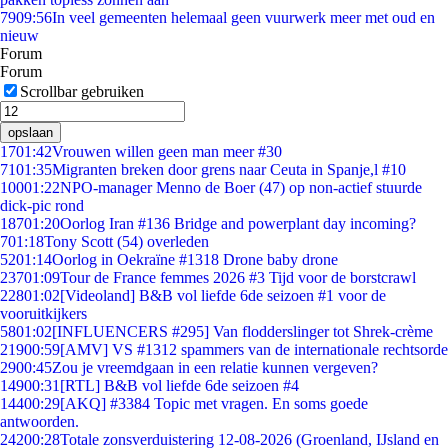
79
09:56
In veel gemeenten helemaal geen vuurwerk meer met oud en
nieuw
Forum
Forum
Scrollbar gebruiken
opslaan
17
01:42
Vrouwen willen geen man meer #30
71
01:35
Migranten breken door grens naar Ceuta in Spanje,l #10
100
01:22
NPO-manager Menno de Boer (47) op non-actief stuurde
dick-pic rond
187
01:20
Oorlog Iran #136 Bridge and powerplant day incoming?
7
01:18
Tony Scott (54) overleden
52
01:14
Oorlog in Oekraïne #1318 Drone baby drone
237
01:09
Tour de France femmes 2026 #3 Tijd voor de borstcrawl
228
01:02
[Videoland] B&B vol liefde 6de seizoen #1 voor de
vooruitkijkers
58
01:02
[INFLUENCERS #295] Van flodderslinger tot Shrek-crème
219
00:59
[AMV] VS #1312 spammers van de internationale rechtsorde
29
00:45
Zou je vreemdgaan in een relatie kunnen vergeven?
149
00:31
[RTL] B&B vol liefde 6de seizoen #4
144
00:29
[AKQ] #3384 Topic met vragen. En soms goede
antwoorden.
242
00:28
Totale zonsverduistering 12-08-2026 (Groenland, IJsland en