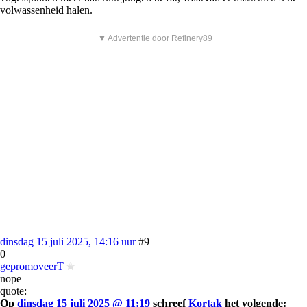
volwassenheid halen.
▼ Advertentie door Refinery89
dinsdag 15 juli 2025, 14:16 uur
#9
0
gepromoveerT
nope
quote:
Op
dinsdag 15 juli 2025 @ 11:19
schreef
Kortak
het volgende: