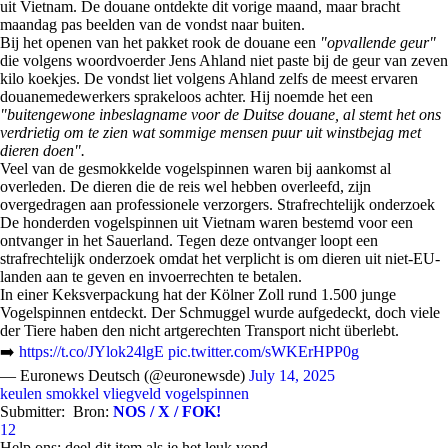
uit Vietnam. De douane ontdekte dit vorige maand, maar bracht
maandag pas beelden van de vondst naar buiten.
Bij het openen van het pakket rook de douane een
"opvallende geur"
die volgens woordvoerder Jens Ahland niet paste bij de geur van zeven
kilo koekjes. De vondst liet volgens Ahland zelfs de meest ervaren
douanemedewerkers sprakeloos achter. Hij noemde het een
"buitengewone inbeslagname voor de Duitse douane, al stemt het ons
verdrietig om te zien wat sommige mensen puur uit winstbejag met
dieren doen".
Veel van de gesmokkelde vogelspinnen waren bij aankomst al
overleden. De dieren die de reis wel hebben overleefd, zijn
overgedragen aan professionele verzorgers. Strafrechtelijk onderzoek
De honderden vogelspinnen uit Vietnam waren bestemd voor een
ontvanger in het Sauerland. Tegen deze ontvanger loopt een
strafrechtelijk onderzoek omdat het verplicht is om dieren uit niet-EU-
landen aan te geven en invoerrechten te betalen.
In einer Keksverpackung hat der Kölner Zoll rund 1.500 junge
Vogelspinnen entdeckt. Der Schmuggel wurde aufgedeckt, doch viele
der Tiere haben den nicht artgerechten Transport nicht überlebt.
➡️
https://t.co/JYlok24lgE
pic.twitter.com/sWKErHPP0g
— Euronews Deutsch (@euronewsde)
July 14, 2025
keulen
smokkel
vliegveld
vogelspinnen
Submitter:
Bron:
NOS / X / FOK!
12
Help ons; deel dit item als je het leuk vond