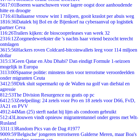
56
17:01
Boeren waarschuwen voor lagere oogst door aanhoudende
hitte en droogte
17
16:41
Italiaanse vrouw wint 1 miljoen, gooit kraslot per abuis weg
18
16:36
Datalek bij Bol en de Bijenkorf na cyberaanval op logistiek
partner Ceva
1
16:26
Trailers kijken: de bioscoopreleases van week 32
23
16:12
Zorgmedewerkster die 's nachts haar vriend bezocht terecht
ontslagen
36
15:56
Hackers roven Coldcard-bitcoinwallets leeg voor 114 miljoen
dollar
3
15:13
Geen Qatar en Abu Dhabi? Dan eindigt Formule 1-seizoen
mogelijk in Europa
31
13:00
Spaanse politie: minstens tien voor terrorisme veroordeelden
onder migranten Ceuta
34
12:59
Dirk sluit supermarkt op de Wallen na golf van diefstal en
agressie
8
12:53
The Division Resurgence nu gratis op pc
64
12:53
Zetelpeiling: 24 zetels voor Pro en 18 zetels voor D66, FvD,
JA21 en PVV
49
12:44
Man (25) sterft nadat hij lijm als condoom gebruikt
5
12:43
Litouwen vindt opnieuw migrantentunnel onder grens met Wit-
Rusland
33
11:13
Random Pics van de Dag #1977
90
09:59
'Belgische' jongeren terroriseren Galderse Meren, maar Boa's
pakken topless zonnen aan