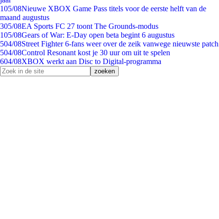
1
05/08
Nieuwe XBOX Game Pass titels voor de eerste helft van de
maand augustus
3
05/08
EA Sports FC 27 toont The Grounds-modus
1
05/08
Gears of War: E-Day open beta begint 6 augustus
5
04/08
Street Fighter 6-fans weer over de zeik vanwege nieuwste patch
5
04/08
Control Resonant kost je 30 uur om uit te spelen
6
04/08
XBOX werkt aan Disc to Digital-programma