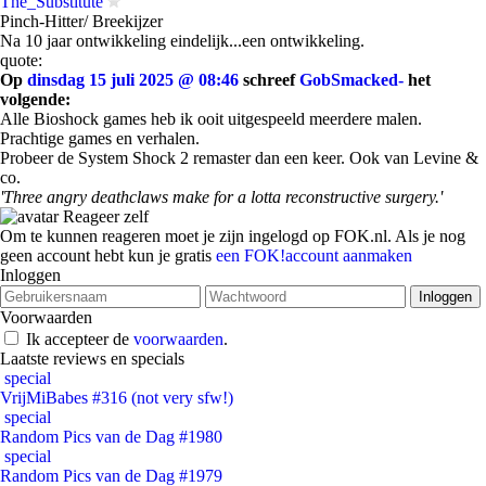
The_Substitute
Pinch-Hitter/ Breekijzer
Na 10 jaar ontwikkeling eindelijk...een ontwikkeling.
quote:
Op
dinsdag 15 juli 2025 @ 08:46
schreef
GobSmacked-
het
volgende:
Alle Bioshock games heb ik ooit uitgespeeld meerdere malen.
Prachtige games en verhalen.
Probeer de System Shock 2 remaster dan een keer. Ook van Levine &
co.
'Three angry deathclaws make for a lotta reconstructive surgery.'
Reageer zelf
Om te kunnen reageren moet je zijn ingelogd op FOK.nl. Als je nog
geen account hebt kun je gratis
een FOK!account aanmaken
Inloggen
Voorwaarden
Ik accepteer de
voorwaarden
.
Laatste reviews en specials
special
VrijMiBabes #316 (not very sfw!)
special
Random Pics van de Dag #1980
special
Random Pics van de Dag #1979