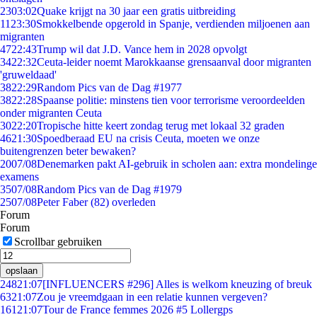
23
03:02
Quake krijgt na 30 jaar een gratis uitbreiding
11
23:30
Smokkelbende opgerold in Spanje, verdienden miljoenen aan
migranten
47
22:43
Trump wil dat J.D. Vance hem in 2028 opvolgt
34
22:32
Ceuta-leider noemt Marokkaanse grensaanval door migranten
'gruweldaad'
38
22:29
Random Pics van de Dag #1977
38
22:28
Spaanse politie: minstens tien voor terrorisme veroordeelden
onder migranten Ceuta
30
22:20
Tropische hitte keert zondag terug met lokaal 32 graden
46
21:30
Spoedberaad EU na crisis Ceuta, moeten we onze
buitengrenzen beter bewaken?
20
07/08
Denemarken pakt AI-gebruik in scholen aan: extra mondelinge
examens
35
07/08
Random Pics van de Dag #1979
25
07/08
Peter Faber (82) overleden
Forum
Forum
Scrollbar gebruiken
opslaan
248
21:07
[INFLUENCERS #296] Alles is welkom kneuzing of breuk
63
21:07
Zou je vreemdgaan in een relatie kunnen vergeven?
161
21:07
Tour de France femmes 2026 #5 Lollergps