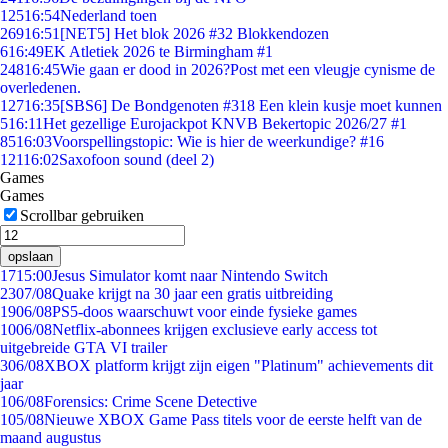
125
16:54
Nederland toen
269
16:51
[NET5] Het blok 2026 #32 Blokkendozen
6
16:49
EK Atletiek 2026 te Birmingham #1
248
16:45
Wie gaan er dood in 2026?Post met een vleugje cynisme de
overledenen.
127
16:35
[SBS6] De Bondgenoten #318 Een klein kusje moet kunnen
5
16:11
Het gezellige Eurojackpot KNVB Bekertopic 2026/27 #1
85
16:03
Voorspellingstopic: Wie is hier de weerkundige? #16
121
16:02
Saxofoon sound (deel 2)
Games
Games
Scrollbar gebruiken
opslaan
17
15:00
Jesus Simulator komt naar Nintendo Switch
23
07/08
Quake krijgt na 30 jaar een gratis uitbreiding
19
06/08
PS5-doos waarschuwt voor einde fysieke games
10
06/08
Netflix-abonnees krijgen exclusieve early access tot
uitgebreide GTA VI trailer
3
06/08
XBOX platform krijgt zijn eigen "Platinum" achievements dit
jaar
1
06/08
Forensics: Crime Scene Detective
1
05/08
Nieuwe XBOX Game Pass titels voor de eerste helft van de
maand augustus