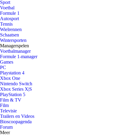
Sport
Voetbal
Formule 1
Autosport
Tennis
Wielrennen
Schaatsen
Wintersporten
Managerspelen
Voetbalmanager
Formule 1-manager
Games
PC
Playstation 4
Xbox One
Nintendo Switch
Xbox Series X|S
PlayStation 5
Film & TV
Film
Televisie
Trailers en Videos
Bioscoopagenda
Forum
Meer