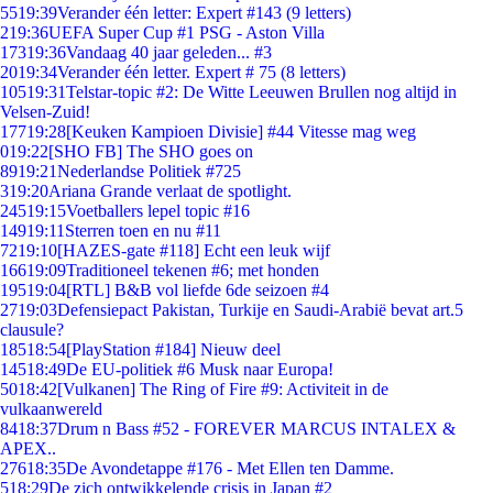
55
19:39
Verander één letter: Expert #143 (9 letters)
2
19:36
UEFA Super Cup #1 PSG - Aston Villa
173
19:36
Vandaag 40 jaar geleden... #3
20
19:34
Verander één letter. Expert # 75 (8 letters)
105
19:31
Telstar-topic #2: De Witte Leeuwen Brullen nog altijd in
Velsen-Zuid!
177
19:28
[Keuken Kampioen Divisie] #44 Vitesse mag weg
0
19:22
[SHO FB] The SHO goes on
89
19:21
Nederlandse Politiek #725
3
19:20
Ariana Grande verlaat de spotlight.
245
19:15
Voetballers lepel topic #16
149
19:11
Sterren toen en nu #11
72
19:10
[HAZES-gate #118] Echt een leuk wijf
166
19:09
Traditioneel tekenen #6; met honden
195
19:04
[RTL] B&B vol liefde 6de seizoen #4
27
19:03
Defensiepact Pakistan, Turkije en Saudi-Arabië bevat art.5
clausule?
185
18:54
[PlayStation #184] Nieuw deel
145
18:49
De EU-politiek #6 Musk naar Europa!
50
18:42
[Vulkanen] The Ring of Fire #9: Activiteit in de
vulkaanwereld
84
18:37
Drum n Bass #52 - FOREVER MARCUS INTALEX &
APEX..
276
18:35
De Avondetappe #176 - Met Ellen ten Damme.
5
18:29
De zich ontwikkelende crisis in Japan #2