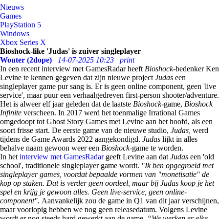
Nieuws
Games
PlayStation 5
Windows
Xbox Series X
Bioshock-like 'Judas' is zuiver singleplayer
Wouter (2dope)
14-07-2025 10:23
print
In een recent interview met GamesRadar heeft
Bioshock-
bedenker Ken
Levine te kennen gegeven dat zijn nieuwe project
Judas
een
singleplayer game pur sang is. Er is geen online component, geen 'live
service', maar puur een verhaalgedreven first-person shooter/adventure.
Het is alweer elf jaar geleden dat de laatste
Bioshock-
game,
Bioshock
Infinite
verscheen. In 2017 werd het toenmalige Irrational Games
omgedoopt tot Ghost Story Games met Levine aan het hoofd, als een
soort frisse start. De eerste game van de nieuwe studio,
Judas,
werd
tijdens de Game Awards 2022 aangekondigd.
Judas
lijkt in alles
behalve naam gewoon weer een
Bioshock-
game te worden.
In het
interview met GamesRadar
geeft Levine aan dat
Judas
een 'old
school', traditionele singleplayer game wordt.
"Ik ben opgegroeid met
singleplayer games, voordat bepaalde vormen van "monetisatie" de
kop op staken. Dat is verder geen oordeel, maar bij Judas koop je het
spel en krijg je gewoon alles. Geen live-service, geen online-
component".
Aanvankelijk zou de game in Q1 van dit jaar verschijnen,
maar voorlopig hebben we nog geen releasedatum. Volgens Levine
wordt er nog steeds hard gewerkt aan de game.
“We werken er elke