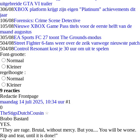
uitgebreide GTA VI trailer
3
06/08
XBOX platform krijgt zijn eigen "Platinum" achievements dit
jaar
1
06/08
Forensics: Crime Scene Detective
1
05/08
Nieuwe XBOX Game Pass titels voor de eerste helft van de
maand augustus
3
05/08
EA Sports FC 27 toont The Grounds-modus
5
04/08
Street Fighter 6-fans weer over de zeik vanwege nieuwste patch
5
04/08
Control Resonant kost je 30 uur om uit te spelen
Font-grootte:
Normaal
Kleiner
regelhoogte :
Normaal
Kleiner
9 reacties
Redactie Frontpage
maandag 14 juli 2025, 10:34 uur
#1
0
TheStigsDutchCousin
Brabo Bastard
YES.
"They are rage. Brutal, without mercy. But you.... You will be worse.
Rip and tear, until it is done!"