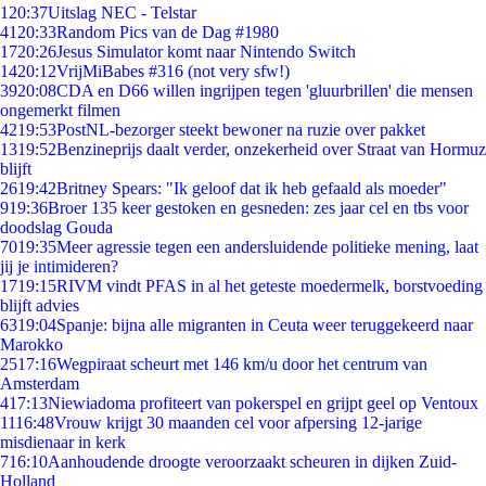
1
20:37
Uitslag NEC - Telstar
41
20:33
Random Pics van de Dag #1980
17
20:26
Jesus Simulator komt naar Nintendo Switch
14
20:12
VrijMiBabes #316 (not very sfw!)
39
20:08
CDA en D66 willen ingrijpen tegen 'gluurbrillen' die mensen
ongemerkt filmen
42
19:53
PostNL-bezorger steekt bewoner na ruzie over pakket
13
19:52
Benzineprijs daalt verder, onzekerheid over Straat van Hormuz
blijft
26
19:42
Britney Spears: "Ik geloof dat ik heb gefaald als moeder"
9
19:36
Broer 135 keer gestoken en gesneden: zes jaar cel en tbs voor
doodslag Gouda
70
19:35
Meer agressie tegen een andersluidende politieke mening, laat
jij je intimideren?
17
19:15
RIVM vindt PFAS in al het geteste moedermelk, borstvoeding
blijft advies
63
19:04
Spanje: bijna alle migranten in Ceuta weer teruggekeerd naar
Marokko
25
17:16
Wegpiraat scheurt met 146 km/u door het centrum van
Amsterdam
4
17:13
Niewiadoma profiteert van pokerspel en grijpt geel op Ventoux
11
16:48
Vrouw krijgt 30 maanden cel voor afpersing 12-jarige
misdienaar in kerk
7
16:10
Aanhoudende droogte veroorzaakt scheuren in dijken Zuid-
Holland