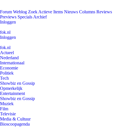
Forum
Weblog
Zoek
Actieve Items
Nieuws
Columns
Reviews
Previews
Specials
Archief
Inloggen
fok.nl
Inloggen
fok.nl
Actueel
Nederland
Internationaal
Economie
Politiek
Tech
Showbiz en Gossip
Opmerkelijk
Entertainment
Showbiz en Gossip
Muziek
Film
Televisie
Media & Cultuur
Bioscoopagenda