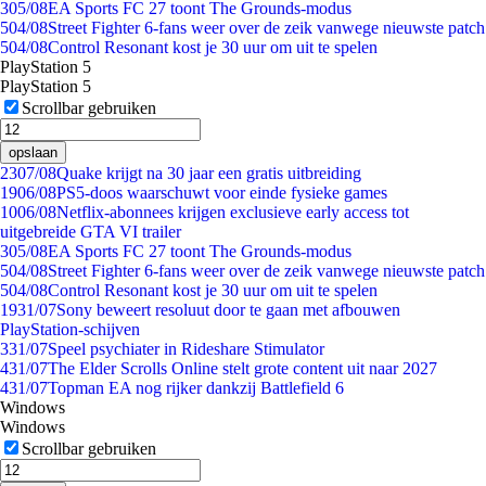
3
05/08
EA Sports FC 27 toont The Grounds-modus
5
04/08
Street Fighter 6-fans weer over de zeik vanwege nieuwste patch
5
04/08
Control Resonant kost je 30 uur om uit te spelen
PlayStation 5
PlayStation 5
Scrollbar gebruiken
opslaan
23
07/08
Quake krijgt na 30 jaar een gratis uitbreiding
19
06/08
PS5-doos waarschuwt voor einde fysieke games
10
06/08
Netflix-abonnees krijgen exclusieve early access tot
uitgebreide GTA VI trailer
3
05/08
EA Sports FC 27 toont The Grounds-modus
5
04/08
Street Fighter 6-fans weer over de zeik vanwege nieuwste patch
5
04/08
Control Resonant kost je 30 uur om uit te spelen
19
31/07
Sony beweert resoluut door te gaan met afbouwen
PlayStation-schijven
3
31/07
Speel psychiater in Rideshare Stimulator
4
31/07
The Elder Scrolls Online stelt grote content uit naar 2027
4
31/07
Topman EA nog rijker dankzij Battlefield 6
Windows
Windows
Scrollbar gebruiken