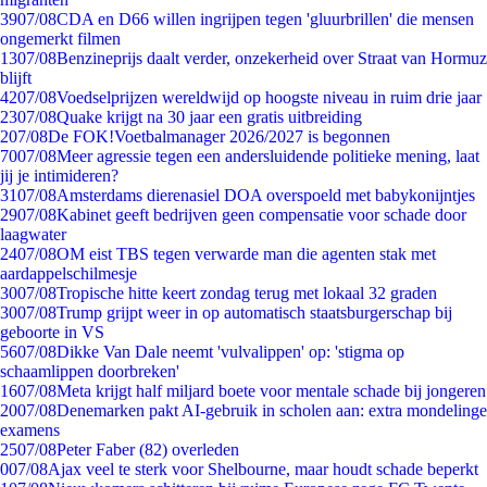
39
07/08
CDA en D66 willen ingrijpen tegen 'gluurbrillen' die mensen
ongemerkt filmen
13
07/08
Benzineprijs daalt verder, onzekerheid over Straat van Hormuz
blijft
42
07/08
Voedselprijzen wereldwijd op hoogste niveau in ruim drie jaar
23
07/08
Quake krijgt na 30 jaar een gratis uitbreiding
2
07/08
De FOK!Voetbalmanager 2026/2027 is begonnen
70
07/08
Meer agressie tegen een andersluidende politieke mening, laat
jij je intimideren?
31
07/08
Amsterdams dierenasiel DOA overspoeld met babykonijntjes
29
07/08
Kabinet geeft bedrijven geen compensatie voor schade door
laagwater
24
07/08
OM eist TBS tegen verwarde man die agenten stak met
aardappelschilmesje
30
07/08
Tropische hitte keert zondag terug met lokaal 32 graden
30
07/08
Trump grijpt weer in op automatisch staatsburgerschap bij
geboorte in VS
56
07/08
Dikke Van Dale neemt 'vulvalippen' op: 'stigma op
schaamlippen doorbreken'
16
07/08
Meta krijgt half miljard boete voor mentale schade bij jongeren
20
07/08
Denemarken pakt AI-gebruik in scholen aan: extra mondelinge
examens
25
07/08
Peter Faber (82) overleden
0
07/08
Ajax veel te sterk voor Shelbourne, maar houdt schade beperkt