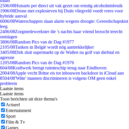
maan
25
06/08
Huisarts per direct uit vak gezet om ernstig alcoholmisbruik
19
06/08
Drone met explosieven bij Duits vliegveld voedt vrees voor
hybride aanval
60
06/08
Waterschappen slaan alarm wegens droogte: Gereedschapskist
leeg
24
06/08
Zorgmedewerkster die 's nachts haar vriend bezocht terecht
ontslagen
38
06/08
Random Pics van de Dag #1977
21
05/08
Tanken in België wordt nóg aantrekkelijker
34
05/08
Dirk sluit supermarkt op de Wallen na golf van diefstal en
agressie
12
05/08
Random Pics van de Dag #1976
6
04/08
Kraftwerk brengt ruimteschip terug naar Eindhoven
20
04/08
Apple vecht Britse eis tot inbouwen backdoor in iCloud aan
85
04/08
'Witte' mannen discrimineren is volgens OM geen enkel
probleem
Laatste items
Laatste items
Toon berichten uit deze thema's
Actueel
Entertainment
Sport
Film & Tv
Games