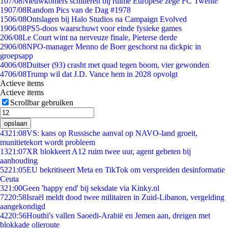
1
07/08
Nieuwkomers schitteren bij ruime Europese zege FC Twente
19
07/08
Random Pics van de Dag #1978
15
06/08
Ontslagen bij Halo Studios na Campaign Evolved
19
06/08
PS5-doos waarschuwt voor einde fysieke games
2
06/08
Le Court wint na nerveuze finale, Pieterse derde
29
06/08
NPO-manager Menno de Boer geschorst na dickpic in
groepsapp
40
06/08
Duitser (93) crasht met quad tegen boom, vier gewonden
47
06/08
Trump wil dat J.D. Vance hem in 2028 opvolgt
Actieve items
Actieve items
Scrollbar gebruiken
opslaan
43
21:08
VS: kans op Russische aanval op NAVO-land groeit,
munitietekort wordt probleem
13
21:07
XR blokkeert A12 ruim twee uur, agent gebeten bij
aanhouding
52
21:05
EU bekritiseert Meta en TikTok om verspreiden desinformatie
Ceuta
3
21:00
Geen 'happy end' bij seksdate via Kinky.nl
72
20:58
Israël meldt dood twee militairen in Zuid-Libanon, vergelding
aangekondigd
42
20:56
Houthi's vallen Saoedi-Arabië en Jemen aan, dreigen met
blokkade olieroute