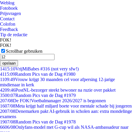
Weblog
Fotoboek
Prijsvragen
Contact
Colofon
Feedback
Tip de redactie
FOK!
FOK!
Scrollbar gebruiken
opslaan
14
15:10
VrijMiBabes #316 (not very sfw!)
41
15:09
Random Pics van de Dag #1980
11
09:49
Vrouw krijgt 30 maanden cel voor afpersing 12-jarige
misdienaar in kerk
42
09:46
PostNL-bezorger steekt bewoner na ruzie over pakket
35
00:07
Random Pics van de Dag #1979
2
07/08
De FOK!Voetbalmanager 2026/2027 is begonnen
16
07/08
Meta krijgt half miljard boete voor mentale schade bij jongeren
20
07/08
Denemarken pakt AI-gebruik in scholen aan: extra mondelinge
examens
19
07/08
Random Pics van de Dag #1978
66
06/08
Onlyfans-model met G-cup wil als NASA-ambassadeur naar