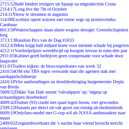
27
15:52
Italië hindert reizigers uit Spanje na migratiecrisis Ceuta
23
14:17
Long live the 7th of October
2
14:11
Nieuw te streamen in augustus
1
14:08
Excelsior opent seizoen met ruime zege op promovendus
Cambuur
60
13:58
Waterschappen slaan alarm wegens droogte: Gereedschapskist
leeg
37
13:13
Random Pics van de Dag #1833
16
12:43
Meta krijgt half miljard boete voor mentale schade bij jongeren
42
12:11
Voedselprijzen wereldwijd op hoogste niveau in ruim drie jaar
29
11:05
Kabinet geeft bedrijven geen compensatie voor schade door
laagwater
6
11:03
Trailers kijken: de bioscoopreleases van week 32
24
10:54
OM eist TBS tegen verwarde man die agenten stak met
aardappelschilmesje
24
10:18
Vier aanhoudingen na doodsbedreiging burgemeester Depla
van Breda
56
09:52
Dikke Van Dale neemt 'vulvalippen' op: 'stigma op
schaamlippen doorbreken'
40
09:42
Duitser (93) crasht met quad tegen boom, vier gewonden
25
09:22
Huisarts per direct uit vak gezet om ernstig alcoholmisbruik
66
09:19
Onlyfans-model met G-cup wil als NASA-ambassadeur naar
maan
24
09:02
Zorgmedewerkster die 's nachts haar vriend bezocht terecht
ontslagen