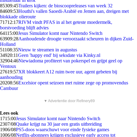
misdienaar in kerk
853
09:45
Trailers kijken: de bioscoopreleases van week 32
846
09:53
Houthi's vallen Saoedi-Arabië en Jemen aan, dreigen met
blokkade olieroute
717
12:17
RIVM vindt PFAS in al het geteste moedermelk,
borstvoeding blijft advies
641
15:00
Jesus Simulator komt naar Nintendo Switch
639
09:28
Aanhoudende droogte veroorzaakt scheuren in dijken Zuid-
Holland
511
08:35
Nieuw te streamen in augustus
349
20:11
Geen 'happy end' bij seksdate via Kinky.nl
329
04:46
Niewiadoma profiteert van pokerspel en grijpt geel op
Ventoux
276
19:57
XR blokkeert A12 ruim twee uur, agent gebeten bij
aanhouding
202
08:56
Excelsior opent seizoen met ruime zege op promovendus
Cambuur
▼ Advertentie door Refinery89
Lees ook
17
15:00
Jesus Simulator komt naar Nintendo Switch
23
07/08
Quake krijgt na 30 jaar een gratis uitbreiding
19
06/08
PS5-doos waarschuwt voor einde fysieke games
10
06/08
Netflix-abonnees krijgen exclusieve early access tot