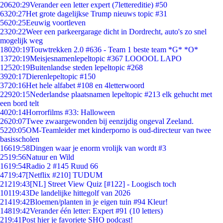
206
20:29
Verander een letter expert (7lettereditie) #50
63
20:27
Het grote dagelijkse Trump nieuws topic #31
56
20:25
Eeuwig voortleven
23
20:22
Weer een parkeergarage dicht in Dordrecht, auto's zo snel
mogelijk weg
180
20:19
Touwtrekken 2.0 #636 - Team 1 beste team *G* *O*
137
20:19
Meisjesnamenlepeltopic #367 LOOOOL LAPO
125
20:19
Buitenlandse steden lepeltopic #268
39
20:17
Dierenlepeltopic #150
37
20:16
Het hele alfabet #108 en 4letterwoord
229
20:15
Nederlandse plaatsnamen lepeltopic #213 elk gehucht met
een bord telt
40
20:14
Horrorfilms #33: Halloween
26
20:07
Twee zwaargewonden bij eenzijdig ongeval Zeeland.
52
20:05
OM-Teamleider met kinderporno is oud-directeur van twee
basisscholen
166
19:58
Dingen waar je enorm vrolijk van wordt #3
25
19:56
Natuur en Wild
16
19:54
Radio 2 #145 Ruud 66
47
19:47
[Netflix #210] TUDUM
212
19:43
[NL] Street View Quiz [#122] - Loogisch toch
101
19:43
De landelijke hittegolf van 2026
214
19:42
Bloemen/planten in je eigen tuin #94 Kleur!
148
19:42
Verander één letter: Expert #91 (10 letters)
2
19:41
Post hier je favoriete SHO podcast!