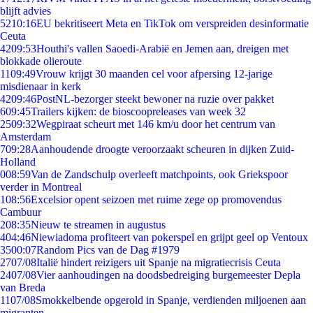
blijft advies
52
10:16
EU bekritiseert Meta en TikTok om verspreiden desinformatie
Ceuta
42
09:53
Houthi's vallen Saoedi-Arabië en Jemen aan, dreigen met
blokkade olieroute
11
09:49
Vrouw krijgt 30 maanden cel voor afpersing 12-jarige
misdienaar in kerk
42
09:46
PostNL-bezorger steekt bewoner na ruzie over pakket
6
09:45
Trailers kijken: de bioscoopreleases van week 32
25
09:32
Wegpiraat scheurt met 146 km/u door het centrum van
Amsterdam
7
09:28
Aanhoudende droogte veroorzaakt scheuren in dijken Zuid-
Holland
0
08:59
Van de Zandschulp overleeft matchpoints, ook Griekspoor
verder in Montreal
1
08:56
Excelsior opent seizoen met ruime zege op promovendus
Cambuur
2
08:35
Nieuw te streamen in augustus
4
04:46
Niewiadoma profiteert van pokerspel en grijpt geel op Ventoux
35
00:07
Random Pics van de Dag #1979
27
07/08
Italië hindert reizigers uit Spanje na migratiecrisis Ceuta
24
07/08
Vier aanhoudingen na doodsbedreiging burgemeester Depla
van Breda
11
07/08
Smokkelbende opgerold in Spanje, verdienden miljoenen aan
migranten