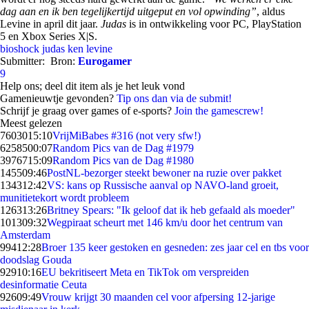
dag aan en ik ben tegelijkertijd uitgeput en vol opwinding”
, aldus
Levine in april dit jaar.
Judas
is in ontwikkeling voor PC, PlayStation
5 en Xbox Series X|S.
bioshock
judas
ken levine
Submitter:
Bron:
Eurogamer
9
Help ons; deel dit item als je het leuk vond
Gamenieuwtje gevonden?
Tip ons dan via de submit!
Schrijf je graag over games of e-sports?
Join the gamescrew!
Meest gelezen
76030
15:10
VrijMiBabes #316 (not very sfw!)
62585
00:07
Random Pics van de Dag #1979
39767
15:09
Random Pics van de Dag #1980
1455
09:46
PostNL-bezorger steekt bewoner na ruzie over pakket
1343
12:42
VS: kans op Russische aanval op NAVO-land groeit,
munitietekort wordt probleem
1263
13:26
Britney Spears: "Ik geloof dat ik heb gefaald als moeder"
1013
09:32
Wegpiraat scheurt met 146 km/u door het centrum van
Amsterdam
994
12:28
Broer 135 keer gestoken en gesneden: zes jaar cel en tbs voor
doodslag Gouda
929
10:16
EU bekritiseert Meta en TikTok om verspreiden
desinformatie Ceuta
926
09:49
Vrouw krijgt 30 maanden cel voor afpersing 12-jarige