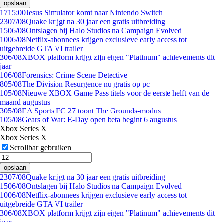
opslaan
17
15:00
Jesus Simulator komt naar Nintendo Switch
23
07/08
Quake krijgt na 30 jaar een gratis uitbreiding
15
06/08
Ontslagen bij Halo Studios na Campaign Evolved
10
06/08
Netflix-abonnees krijgen exclusieve early access tot
uitgebreide GTA VI trailer
3
06/08
XBOX platform krijgt zijn eigen "Platinum" achievements dit
jaar
1
06/08
Forensics: Crime Scene Detective
8
05/08
The Division Resurgence nu gratis op pc
1
05/08
Nieuwe XBOX Game Pass titels voor de eerste helft van de
maand augustus
3
05/08
EA Sports FC 27 toont The Grounds-modus
1
05/08
Gears of War: E-Day open beta begint 6 augustus
Xbox Series X
Xbox Series X
Scrollbar gebruiken
opslaan
23
07/08
Quake krijgt na 30 jaar een gratis uitbreiding
15
06/08
Ontslagen bij Halo Studios na Campaign Evolved
10
06/08
Netflix-abonnees krijgen exclusieve early access tot
uitgebreide GTA VI trailer
3
06/08
XBOX platform krijgt zijn eigen "Platinum" achievements dit
jaar