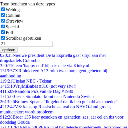
Toon berichten van deze types
Weblog
Column
(P)review
Special
Poll
Scrollbar gebruiken
opslaan
0
20:35
Nieuwe president De la Espriella gaat strijd aan met
drugskartels Colombia
3
20:11
Geen 'happy end' bij seksdate via Kinky.nl
13
19:57
XR blokkeert A12 ruim twee uur, agent gebeten bij
aanhouding
1
19:21
Uitslag NEC - Telstar
14
15:10
VrijMiBabes #316 (not very sfw!)
41
15:09
Random Pics van de Dag #1980
17
15:00
Jesus Simulator komt naar Nintendo Switch
26
13:26
Britney Spears: "Ik geloof dat ik heb gefaald als moeder"
42
12:42
VS: kans op Russische aanval op NAVO-land groeit,
munitietekort wordt probleem
9
12:28
Broer 135 keer gestoken en gesneden: zes jaar cel en tbs voor
doodslag Gouda
17
12:17
RIVM vindt PFAS in al het geteste moedermelk, borstvoeding