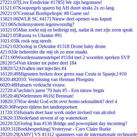
272
21:07
[Live Eredivisie #1785] We zijn begonnen!
115
21:07
Koopzegels sparen bij AH duurt straks 2x zo lang
292
21:07
Centraal Bordspeltopic #8 Game on!
158
21:06
[WLR SC #417] Nieuw deel openen was kaputt
3
21:06
Scholensysteem tegenwoordig?
103
21:05
Man zoekt mij en bedreigt mij, nadat ik met zijn zoon sprak
244
21:05
Russia vs Ukraine #91
10
21:03
Ik rook nog steeds
216
21:02
Oorlog in Oekraïne #1318 Drone baby drone
4
21:02
de beheerder die mij oh zo moe maakt.
47
21:00
Woordensamenstelspel #1184 met 2 woorden spreken SVP
281
20:54
Van kleuter tot puber deel 184
108
20:52
Afvallen met injecties #4
161
20:49
Migranten breken door grens naar Ceuta in Spanje,l #10
83
20:48
2010: Vermissing van Herman Ploegstra
60
20:48
Huisarts verkracht vrouw.
227
20:47
archito's jaren '70 huis #5 - Een nieuw begin
185
20:46
[Wielrennen #616] Brennan!
108
20:37
Hoe denkt God echt over homo-seksualiteit? deel 4
8
20:36
Poepen tijdens het tandenpoetsen
117
20:35
Huisarts doet haar werk onder invloed van alcohol
236
20:33
Nederland stevent af op watertekort
262
20:32
Oorlog Iran #136 Bridge and powerplant day incoming?
18
20:31
[Boekbespreking] Yesteryear - Caro Claire Burke
293
20:29
[AMV] VS #1312 spammers van de internationale rechtsorde