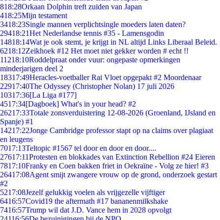
8
18:28
Orkaan Dolphin treft zuiden van Japan
4
18:25
Mijn testament
34
18:23
Single mannen verplichtsingle moeders laten daten?
294
18:21
Het Nederlandse tennis #35 - Lamensgodin
148
18:14
Wat je ook stemt, je krijgt in NL altijd Links Liberaal Beleid.
62
18:12
Zeikhoek #12 Het moet niet gekker worden # echt !!
112
18:10
Roddelpraat onder vuur: ongepaste opmerkingen
minderjarigen deel 2
183
17:49
Heracles-voetballer Rai Vloet opgepakt #2 Moordenaar
229
17:40
The Odyssey (Christopher Nolan) 17 juli 2026
103
17:36
[La Liga #177]
45
17:34
[Dagboek] What's in your head? #2
262
17:33
Totale zonsverduistering 12-08-2026 (Groenland, IJsland en
Spanje) #1
142
17:22
Jonge Cambridge professor stapt op na claims over plagiaat
en leugens
70
17:13
Teltopic #1567 tel door en door en door....
276
17:11
Protesten en blokkades van Extinction Rebellion #24 Eieren
78
17:10
Franky en Coen bakken friet in Oekraïne - Volg ze hier! #3
264
17:08
Agent smijt zwangere vrouw op de grond, onderzoek gestart
#2
52
17:08
Jezelf gelukkig voelen als vrijgezelle vijftiger
64
16:57
Covid19 the aftermath #17 bananenmilkshake
74
16:57
Trump wil dat J.D. Vance hem in 2028 opvolgt
241
16:56
De bezuinigingen bij de NPO