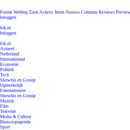
Forum
Weblog
Zoek
Actieve Items
Nieuws
Columns
Reviews
Previe
Inloggen
fok.nl
Inloggen
fok.nl
Actueel
Nederland
Internationaal
Economie
Politiek
Tech
Showbiz en Gossip
Opmerkelijk
Entertainment
Showbiz en Gossip
Muziek
Film
Televisie
Media & Cultuur
Bioscoopagenda
Sport