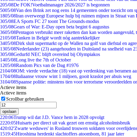
2
05/08
De FOK!Voetbalmanager 2026/2027 is begonnen
50
05/08
Van den Brink zet nog eens 14 gemeenten onder toezicht om s
18
05/08
Iran overweegt Europese hulp bij ruimen mijnen in Straat va
3
05/08
EA Sports FC 27 toont The Grounds-modus
1
05/08
Gears of War: E-Day open beta begint 6 augustus
36
05/08
Pentagon verbruikt meer raketten dan kan worden aangevuld, t
21
05/08
Tanken in België wordt nóg aantrekkelijker
34
05/08
Dirk sluit supermarkt op de Wallen na golf van diefstal en agre
13
05/08
Nederlander (23) aangehouden in Duitsland na snelheid van 
3
05/08
Gedurfd NEC blijft overeind bij Olympiakos
14
05/08
Long live the 7th of October
12
05/08
Random Pics van de Dag #1976
21
04/08
OM: vierde verdachte (18) vast op verdenking van beramen aa
17
04/08
Italiaanse vrouw wint 1 miljoen, gooit kraslot per abuis weg
31
04/08
Spaanse politie: minstens tien voor terrorisme veroordeelden 
Actieve items
Actieve items
Scrollbar gebruiken
opslaan
2
20:06
Trump wil dat J.D. Vance hem in 2028 opvolgt
22
20:05
Huisarts per direct uit vak gezet om ernstig alcoholmisbruik
4
20:02
'Zwarte weduwes' in Rusland trouwen soldaten voor overlijdens
15
19:45
Hiroshima herdenkt slachtoffers atoombom, 81 jaar later