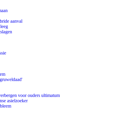
maan
bride aanval
 leeg
tslagen
ssie
eem
'gruweldaad'
 verbergen voor ouders ultimatum
nse asielzoeker
obleem