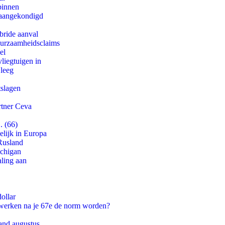
binnen
g aangekondigd
bride aanval
duurzaamheidsclaims
el
iegtuigen in
 leeg
tslagen
rtner Ceva
. (66)
lijk in Europa
Rusland
ichigan
aling aan
ollar
 werken na je 67e de norm worden?
and augustus