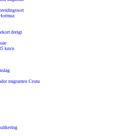
preidingswet
n Hormuz
ekort dreigt
ssie
235 km/u
nslag
onder migranten Ceuta
uitkering