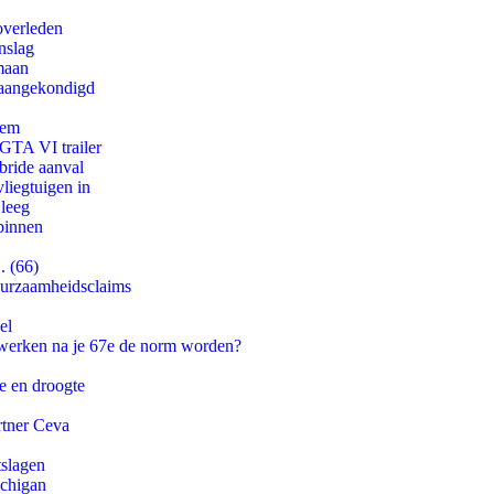
overleden
nslag
maan
g aangekondigd
eem
 GTA VI trailer
bride aanval
iegtuigen in
 leeg
binnen
. (66)
duurzaamheidsclaims
el
 werken na je 67e de norm worden?
e en droogte
rtner Ceva
tslagen
ichigan