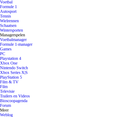
Voetbal
Formule 1
Autosport
Tennis
Wielrennen
Schaatsen
Wintersporten
Managerspelen
Voetbalmanager
Formule 1-manager
Games
PC
Playstation 4
Xbox One
Nintendo Switch
Xbox Series X|S
PlayStation 5
Film & TV
Film
Televisie
Trailers en Videos
Bioscoopagenda
Forum
Meer
Weblog