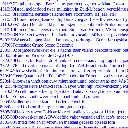
10
11:27
Capibara's lopen Braziliaans parlementsgebouw Mato Grosso 
43
10:59
Israël meldt dood twee militairen in Zuid-Libanon, vergeldin
15
10:48
Hiroshima herdenkt slachtoffers atoombom, 81 jaar later
12
10:32
Drone met explosieven bij Duits vliegveld voedt vrees voor hy
31
10:28
Wakker Dier dient klacht in tegen insectenfabriek Protix om 
19
10:16
Iran en Oman eens over route Straat van Hormuz, VS buitensp
23
10:08
NAVO zet wegens Russische provocatie 250% meer gevechtsvl
54
09:33
Waterschappen slaan alarm wegens droogte: Gereedschapskist
1
07:00
Forensics: Crime Scene Detective
23
06:40
Zorgmedewerkster die 's nachts haar vriend bezocht terecht on
33
00:35
Random Pics van de Dag #1977
18
22:40
Datalek bij Bol en de Bijenkorf na cyberaanval op logistiek pa
33
22:27
Kind overleden na aanrijding door AH-bestelbus in Dordrecht
6
22:14
Nieuw slachtoffer in kindermisbruikzaak zorgprofessional Jan B
3
20:49
Geen Qatar en Abu Dhabi? Dan eindigt Formule 1-seizoen moge
5
20:44
Litouwen vindt opnieuw migrantentunnel onder grens met Wit-
44
20:34
Progressieve Democraat El-Sayed wint nipt voorverkiezing M
11
20:24
Accell, moederbedrijf Sparta en Batavus, vraagt uitstel van bet
4
20:11
Zomervakantieweerbericht: aanhoudend zomers
1
05/08
Vollering de sterkste na lastige heuvelrit
8
05/08
The Division Resurgence nu gratis op pc
36
05/08
Hackers roven Coldcard-bitcoinwallets leeg voor 114 miljoen d
45
05/08
Doorwerken na AOW-leeftijd vaker vastgelegd in cao's, moet
38
05/08
Vinted-foto's van vrouwen massaal gedeeld op seksfora
1
05/08
Nieuwe XBOX Game Pass titels voor de eerste helft van de ma