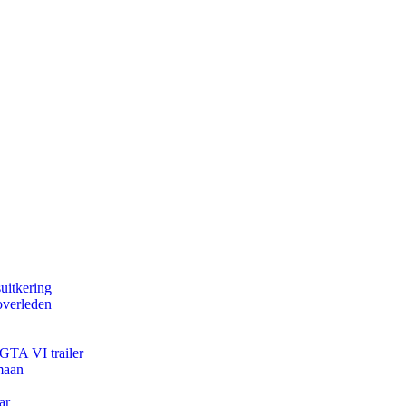
uitkering
overleden
 GTA VI trailer
maan
ar