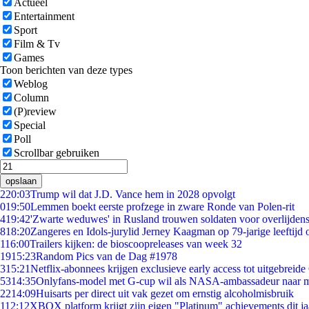
Actueel
Entertainment
Sport
Film & Tv
Games
Toon berichten van deze types
Weblog
Column
(P)review
Special
Poll
Scrollbar gebruiken
opslaan
2
20:03
Trump wil dat J.D. Vance hem in 2028 opvolgt
0
19:50
Lemmen boekt eerste profzege in zware Ronde van Polen-rit
4
19:42
'Zwarte weduwes' in Rusland trouwen soldaten voor overlijdens
8
18:20
Zangeres en Idols-jurylid Jerney Kaagman op 79-jarige leeftijd 
1
16:00
Trailers kijken: de bioscoopreleases van week 32
19
15:23
Random Pics van de Dag #1978
3
15:21
Netflix-abonnees krijgen exclusieve early access tot uitgebreide
53
14:35
Onlyfans-model met G-cup wil als NASA-ambassadeur naar 
22
14:09
Huisarts per direct uit vak gezet om ernstig alcoholmisbruik
1
12:12
XBOX platform krijgt zijn eigen "Platinum" achievements dit ja