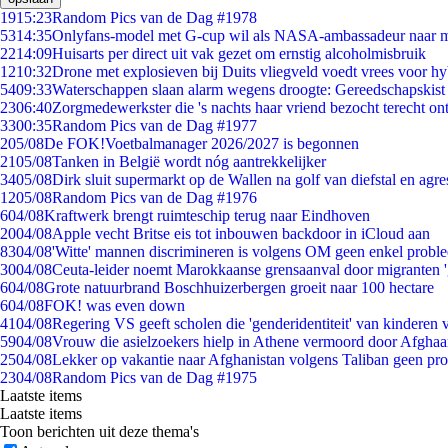
19
15:23
Random Pics van de Dag #1978
53
14:35
Onlyfans-model met G-cup wil als NASA-ambassadeur naar 
22
14:09
Huisarts per direct uit vak gezet om ernstig alcoholmisbruik
12
10:32
Drone met explosieven bij Duits vliegveld voedt vrees voor hy
54
09:33
Waterschappen slaan alarm wegens droogte: Gereedschapskist
23
06:40
Zorgmedewerkster die 's nachts haar vriend bezocht terecht on
33
00:35
Random Pics van de Dag #1977
2
05/08
De FOK!Voetbalmanager 2026/2027 is begonnen
21
05/08
Tanken in België wordt nóg aantrekkelijker
34
05/08
Dirk sluit supermarkt op de Wallen na golf van diefstal en agre
12
05/08
Random Pics van de Dag #1976
6
04/08
Kraftwerk brengt ruimteschip terug naar Eindhoven
20
04/08
Apple vecht Britse eis tot inbouwen backdoor in iCloud aan
83
04/08
'Witte' mannen discrimineren is volgens OM geen enkel probl
30
04/08
Ceuta-leider noemt Marokkaanse grensaanval door migranten 
6
04/08
Grote natuurbrand Boschhuizerbergen groeit naar 100 hectare
6
04/08
FOK! was even down
41
04/08
Regering VS geeft scholen die 'genderidentiteit' van kinderen
59
04/08
Vrouw die asielzoekers hielp in Athene vermoord door Afghaa
25
04/08
Lekker op vakantie naar Afghanistan volgens Taliban geen pr
23
04/08
Random Pics van de Dag #1975
Laatste items
Laatste items
Toon berichten uit deze thema's