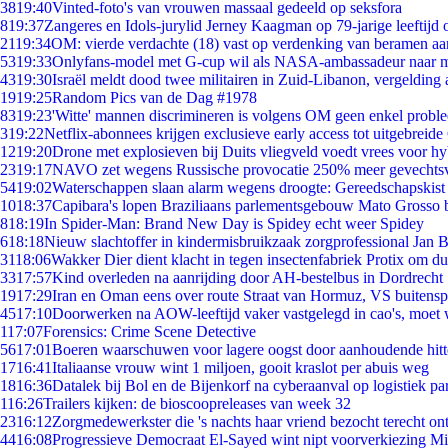
38
19:40
Vinted-foto's van vrouwen massaal gedeeld op seksfora
8
19:37
Zangeres en Idols-jurylid Jerney Kaagman op 79-jarige leeftijd 
21
19:34
OM: vierde verdachte (18) vast op verdenking van beramen aa
53
19:33
Onlyfans-model met G-cup wil als NASA-ambassadeur naar 
43
19:30
Israël meldt dood twee militairen in Zuid-Libanon, vergeldin
19
19:25
Random Pics van de Dag #1978
83
19:23
'Witte' mannen discrimineren is volgens OM geen enkel probl
3
19:22
Netflix-abonnees krijgen exclusieve early access tot uitgebreide
12
19:20
Drone met explosieven bij Duits vliegveld voedt vrees voor hy
23
19:17
NAVO zet wegens Russische provocatie 250% meer gevechtsvl
54
19:02
Waterschappen slaan alarm wegens droogte: Gereedschapskist
10
18:37
Capibara's lopen Braziliaans parlementsgebouw Mato Grosso 
8
18:19
In Spider-Man: Brand New Day is Spidey echt weer Spidey
6
18:18
Nieuw slachtoffer in kindermisbruikzaak zorgprofessional Jan B
31
18:06
Wakker Dier dient klacht in tegen insectenfabriek Protix om 
33
17:57
Kind overleden na aanrijding door AH-bestelbus in Dordrecht
19
17:29
Iran en Oman eens over route Straat van Hormuz, VS buitensp
45
17:10
Doorwerken na AOW-leeftijd vaker vastgelegd in cao's, moet
1
17:07
Forensics: Crime Scene Detective
56
17:01
Boeren waarschuwen voor lagere oogst door aanhoudende hitt
17
16:41
Italiaanse vrouw wint 1 miljoen, gooit kraslot per abuis weg
18
16:36
Datalek bij Bol en de Bijenkorf na cyberaanval op logistiek pa
1
16:26
Trailers kijken: de bioscoopreleases van week 32
23
16:12
Zorgmedewerkster die 's nachts haar vriend bezocht terecht on
44
16:08
Progressieve Democraat El-Sayed wint nipt voorverkiezing M