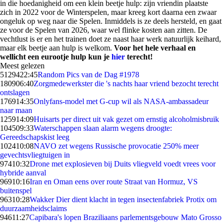
in die hoedanigheid om een klein beetje hulp: zijn vriendin plaatste
zich in 2022 voor de Winterspelen, maar kreeg kort daarna een zwaar
ongeluk op weg naar die Spelen. Inmiddels is ze deels hersteld, en gaat
ze voor de Spelen van 2026, waar wel flinke kosten aan zitten. De
vechtlust is er en het trainen doet ze naast haar werk natuurlijk keihard,
maar elk beetje aan hulp is welkom.
Voor het hele verhaal en
wellicht een eurootje hulp kun je
hier
terecht!
Meest gelezen
51294
22:45
Random Pics van de Dag #1978
1809
06:40
Zorgmedewerkster die 's nachts haar vriend bezocht terecht
ontslagen
1769
14:35
Onlyfans-model met G-cup wil als NASA-ambassadeur
naar maan
1259
14:09
Huisarts per direct uit vak gezet om ernstig alcoholmisbruik
1045
09:33
Waterschappen slaan alarm wegens droogte:
Gereedschapskist leeg
1024
10:08
NAVO zet wegens Russische provocatie 250% meer
gevechtsvliegtuigen in
974
10:32
Drone met explosieven bij Duits vliegveld voedt vrees voor
hybride aanval
969
10:16
Iran en Oman eens over route Straat van Hormuz, VS
buitenspel
963
10:28
Wakker Dier dient klacht in tegen insectenfabriek Protix om
duurzaamheidsclaims
946
11:27
Capibara's lopen Braziliaans parlementsgebouw Mato Grosso