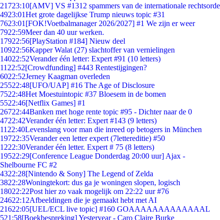
217
23:10
[AMV] VS #1312 spammers van de internationale rechtsorde
49
23:01
Het grote dagelijkse Trump nieuws topic #31
76
23:01
[FOK!Voetbalmanager 2026/2027] #1 We zijn er weer
79
22:59
Meer dan 40 uur werken.
179
22:56
[PlayStation #184] Nieuw deel
109
22:56
Kapper Walat (27) slachtoffer van vernielingen
140
22:52
Verander één letter: Expert #91 (10 letters)
11
22:52
[Crowdfunding] #443 Rentestijgingen?
60
22:52
Jerney Kaagman overleden
255
22:48
[UFO/UAP] #16 The Age of Disclosure
75
22:48
Het Moestuintopic #37 Bloesem in de bomen
55
22:46
[Netflix Games] #1
267
22:44
Banken met hoge rente topic #95 - Dichter naar de 0
47
22:42
Verander één letter: Expert #143 (9 letters)
11
22:40
Levenslang voor man die inreed op betogers in München
197
22:35
Verander een letter expert (7lettereditie) #50
12
22:30
Verander één letter. Expert # 75 (8 letters)
195
22:29
[Conference League Donderdag 20:00 uur] Ajax -
Shelbourne FC #2
43
22:28
[Nintendo & Sony] The Legend of Zelda
38
22:28
Woningtekort: dus ga je woningen slopen, logisch
180
22:22
Post hier zo vaak mogelijk om 22:22 uur #76
246
22:12
Afbeeldingen die je gemaakt hebt met AI
216
22:05
[UEL/ECL live topic] #160 GOAAAAAAAAAAAAAL
5
21:58
[Boekbespreking] Yesteryear - Caro Claire Burke