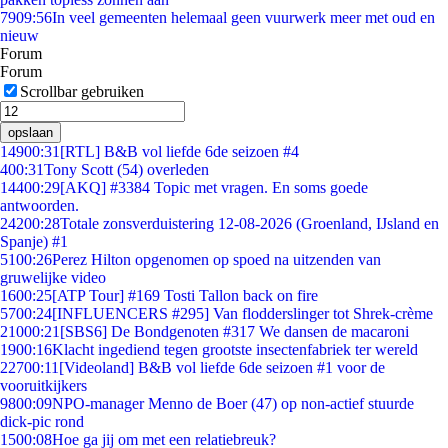
79
09:56
In veel gemeenten helemaal geen vuurwerk meer met oud en
nieuw
Forum
Forum
Scrollbar gebruiken
opslaan
149
00:31
[RTL] B&B vol liefde 6de seizoen #4
4
00:31
Tony Scott (54) overleden
144
00:29
[AKQ] #3384 Topic met vragen. En soms goede
antwoorden.
242
00:28
Totale zonsverduistering 12-08-2026 (Groenland, IJsland en
Spanje) #1
51
00:26
Perez Hilton opgenomen op spoed na uitzenden van
gruwelijke video
16
00:25
[ATP Tour] #169 Tosti Tallon back on fire
57
00:24
[INFLUENCERS #295] Van flodderslinger tot Shrek-crème
210
00:21
[SBS6] De Bondgenoten #317 We dansen de macaroni
19
00:16
Klacht ingediend tegen grootste insectenfabriek ter wereld
227
00:11
[Videoland] B&B vol liefde 6de seizoen #1 voor de
vooruitkijkers
98
00:09
NPO-manager Menno de Boer (47) op non-actief stuurde
dick-pic rond
15
00:08
Hoe ga jij om met een relatiebreuk?