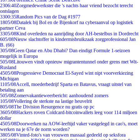
23
06:40
Zorgmedewerkster die 's nachts haar vriend bezocht terecht
ontslagen
33
00:35
Random Pics van de Dag #1977
18
05/08
Datalek bij Bol en de Bijenkorf na cyberaanval op logistiek
partner Ceva
33
05/08
Kind overleden na aanrijding door AH-bestelbus in Dordrecht
6
05/08
Nieuw slachtoffer in kindermisbruikzaak zorgprofessional Jan
B. (66)
3
05/08
Geen Qatar en Abu Dhabi? Dan eindigt Formule 1-seizoen
mogelijk in Europa
5
05/08
Litouwen vindt opnieuw migrantentunnel onder grens met Wit-
Rusland
45
05/08
Progressieve Democraat El-Sayed wint nipt voorverkiezing
Michigan
11
05/08
Accell, moederbedrijf Sparta en Batavus, vraagt uitstel van
betaling aan
5
05/08
Zomervakantieweerbericht: aanhoudend zomers
1
05/08
Vollering de sterkste na lastige heuvelrit
8
05/08
The Division Resurgence nu gratis op pc
36
05/08
Hackers roven Coldcard-bitcoinwallets leeg voor 114 miljoen
dollar
45
05/08
Doorwerken na AOW-leeftijd vaker vastgelegd in cao's, moet
werken na je 67e de norm worden?
38
05/08
Vinted-foto's van vrouwen massaal gedeeld op seksfora