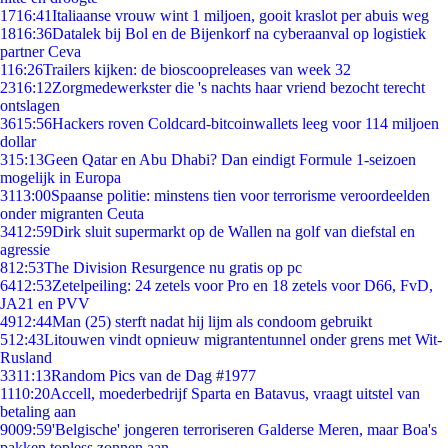
17
16:41
Italiaanse vrouw wint 1 miljoen, gooit kraslot per abuis weg
18
16:36
Datalek bij Bol en de Bijenkorf na cyberaanval op logistiek
partner Ceva
1
16:26
Trailers kijken: de bioscoopreleases van week 32
23
16:12
Zorgmedewerkster die 's nachts haar vriend bezocht terecht
ontslagen
36
15:56
Hackers roven Coldcard-bitcoinwallets leeg voor 114 miljoen
dollar
3
15:13
Geen Qatar en Abu Dhabi? Dan eindigt Formule 1-seizoen
mogelijk in Europa
31
13:00
Spaanse politie: minstens tien voor terrorisme veroordeelden
onder migranten Ceuta
34
12:59
Dirk sluit supermarkt op de Wallen na golf van diefstal en
agressie
8
12:53
The Division Resurgence nu gratis op pc
64
12:53
Zetelpeiling: 24 zetels voor Pro en 18 zetels voor D66, FvD,
JA21 en PVV
49
12:44
Man (25) sterft nadat hij lijm als condoom gebruikt
5
12:43
Litouwen vindt opnieuw migrantentunnel onder grens met Wit-
Rusland
33
11:13
Random Pics van de Dag #1977
11
10:20
Accell, moederbedrijf Sparta en Batavus, vraagt uitstel van
betaling aan
90
09:59
'Belgische' jongeren terroriseren Galderse Meren, maar Boa's
pakken topless zonnen aan