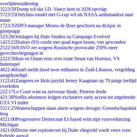
overlijdensuitkering
32
23:58
Trump wil dat J.D. Vance hem in 2028 opvolgt
57
23:55
Onlyfans-model met G-cup wil als NASA-ambassadeur naar
maan
17
23:35
NPO-manager Menno de Boer geschorst na dickpic in
groepsapp
5
23:26
Ontslagen bij Halo Studios na Campaign Evolved
14
23:22
Duitser (93) crasht met quad tegen boom, vier gewonden
25
22:56
NAVO zet wegens Russische provocatie 250% meer
gevechtsvliegtuigen in
22
22:50
Iran en Oman eens over route Straat van Hormuz, VS
buitenspel
48
22:46
Israël meldt dood twee militairen in Zuid-Libanon, vergelding
aangekondigd
11
22:41
Zangeres en Idols-jurylid Jerney Kaagman op 79-jarige leeftijd
overleden
2
22:17
Le Court wint na nerveuze finale, Pieterse derde
4
21:38
Netflix-abonnees krijgen exclusieve early access tot uitgebreide
GTA VI trailer
55
21:25
Waterschappen slaan alarm wegens droogte: Gereedschapskist
leeg
45
21:00
Progressieve Democraat El-Sayed wint nipt voorverkiezing
Michigan
16
21:00
Drone met explosieven bij Duits vliegveld voedt vrees voor
hybride aanval