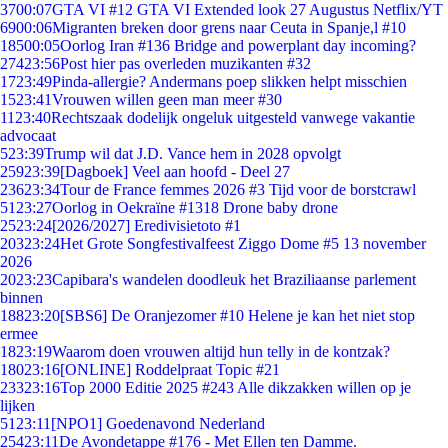
37
00:07
GTA VI #12 GTA VI Extended look 27 Augustus Netflix/YT
69
00:06
Migranten breken door grens naar Ceuta in Spanje,l #10
185
00:05
Oorlog Iran #136 Bridge and powerplant day incoming?
274
23:56
Post hier pas overleden muzikanten #32
17
23:49
Pinda-allergie? Andermans poep slikken helpt misschien
15
23:41
Vrouwen willen geen man meer #30
11
23:40
Rechtszaak dodelijk ongeluk uitgesteld vanwege vakantie
advocaat
5
23:39
Trump wil dat J.D. Vance hem in 2028 opvolgt
259
23:39
[Dagboek] Veel aan hoofd - Deel 27
236
23:34
Tour de France femmes 2026 #3 Tijd voor de borstcrawl
51
23:27
Oorlog in Oekraïne #1318 Drone baby drone
25
23:24
[2026/2027] Eredivisietoto #1
203
23:24
Het Grote Songfestivalfeest Ziggo Dome #5 13 november
2026
20
23:23
Capibara's wandelen doodleuk het Braziliaanse parlement
binnen
188
23:20
[SBS6] De Oranjezomer #10 Helene je kan het niet stop
ermee
18
23:19
Waarom doen vrouwen altijd hun telly in de kontzak?
180
23:16
[ONLINE] Roddelpraat Topic #21
233
23:16
Top 2000 Editie 2025 #243 Alle dikzakken willen op je
lijken
51
23:11
[NPO1] Goedenavond Nederland
254
23:11
De Avondetappe #176 - Met Ellen ten Damme.