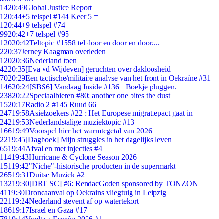
14
20:49
Global Justice Report
1
20:44
+5 telspel #144 Keer 5 =
1
20:44
+9 telspel #74
99
20:42
+7 telspel #95
120
20:42
Teltopic #1558 tel door en door en door....
2
20:37
Jerney Kaagman overleden
120
20:36
Nederland toen
42
20:35
[Eva vd Wijdeven] geruchten over dakloosheid
70
20:29
Een tactische/militaire analyse van het front in Oekraïne #31
146
20:24
[SBS6] Vandaag Inside #136 - Boekje pluggen.
238
20:22
Speciaalbieren #80: another one bites the dust
15
20:17
Radio 2 #145 Ruud 66
247
19:58
Asielzoekers #22 : Het Europese migratiepact gaat in
242
19:53
Nederlandstalige muziektopic #13
166
19:49
Voorspel hier het warmtegetal van 2026
22
19:45
[Dagboek] Mijn struggles in het dagelijks leven
65
19:44
Afvallen met injecties #4
114
19:43
Hurricane & Cyclone Season 2026
151
19:42
"Niche"-historische producten in de supermarkt
265
19:31
Duitse Muziek #2
132
19:30
[DRT SC] #6: RendacGoden sponsored by TONZON
41
19:30
Droneaanval op Oekrains vliegtuig in Leipzig
221
19:24
Nederland stevent af op watertekort
186
19:17
Israel en Gaza #17
78
19:14
Vuelta a España 2026 #1