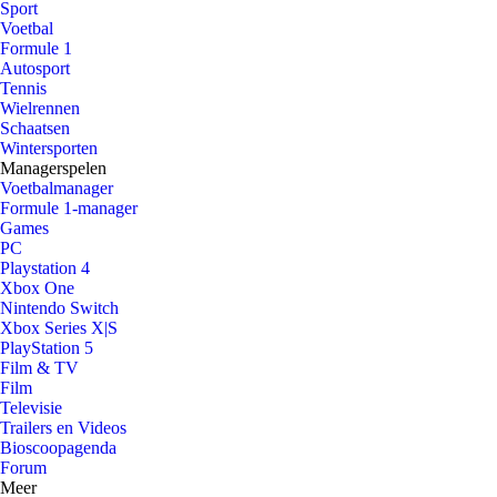
Sport
Voetbal
Formule 1
Autosport
Tennis
Wielrennen
Schaatsen
Wintersporten
Managerspelen
Voetbalmanager
Formule 1-manager
Games
PC
Playstation 4
Xbox One
Nintendo Switch
Xbox Series X|S
PlayStation 5
Film & TV
Film
Televisie
Trailers en Videos
Bioscoopagenda
Forum
Meer