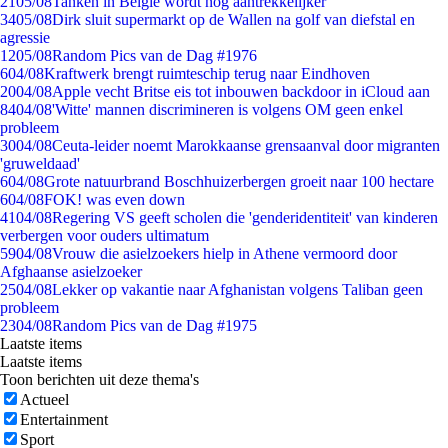
21
05/08
Tanken in België wordt nóg aantrekkelijker
34
05/08
Dirk sluit supermarkt op de Wallen na golf van diefstal en
agressie
12
05/08
Random Pics van de Dag #1976
6
04/08
Kraftwerk brengt ruimteschip terug naar Eindhoven
20
04/08
Apple vecht Britse eis tot inbouwen backdoor in iCloud aan
84
04/08
'Witte' mannen discrimineren is volgens OM geen enkel
probleem
30
04/08
Ceuta-leider noemt Marokkaanse grensaanval door migranten
'gruweldaad'
6
04/08
Grote natuurbrand Boschhuizerbergen groeit naar 100 hectare
6
04/08
FOK! was even down
41
04/08
Regering VS geeft scholen die 'genderidentiteit' van kinderen
verbergen voor ouders ultimatum
59
04/08
Vrouw die asielzoekers hielp in Athene vermoord door
Afghaanse asielzoeker
25
04/08
Lekker op vakantie naar Afghanistan volgens Taliban geen
probleem
23
04/08
Random Pics van de Dag #1975
Laatste items
Laatste items
Toon berichten uit deze thema's
Actueel
Entertainment
Sport