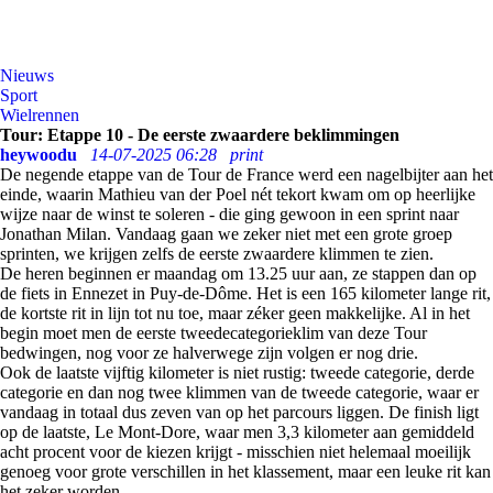
Nieuws
Sport
Wielrennen
Tour: Etappe 10 - De eerste zwaardere beklimmingen
heywoodu
14-07-2025 06:28
print
De negende etappe van de Tour de France werd een nagelbijter aan het
einde, waarin Mathieu van der Poel nét tekort kwam om op heerlijke
wijze naar de winst te soleren - die ging gewoon in een sprint naar
Jonathan Milan. Vandaag gaan we zeker niet met een grote groep
sprinten, we krijgen zelfs de eerste zwaardere klimmen te zien.
De heren beginnen er maandag om 13.25 uur aan, ze stappen dan op
de fiets in Ennezet in Puy-de-Dôme. Het is een 165 kilometer lange rit,
de kortste rit in lijn tot nu toe, maar zéker geen makkelijke. Al in het
begin moet men de eerste tweedecategorieklim van deze Tour
bedwingen, nog voor ze halverwege zijn volgen er nog drie.
Ook de laatste vijftig kilometer is niet rustig: tweede categorie, derde
categorie en dan nog twee klimmen van de tweede categorie, waar er
vandaag in totaal dus zeven van op het parcours liggen. De finish ligt
op de laatste, Le Mont-Dore, waar men 3,3 kilometer aan gemiddeld
acht procent voor de kiezen krijgt - misschien niet helemaal moeilijk
genoeg voor grote verschillen in het klassement, maar een leuke rit kan
het zeker worden.