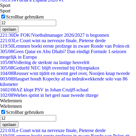
Sport
Sport
Scrollbar gebruiken
opslaan
2
21:30
De FOK!Voetbalmanager 2026/2027 is begonnen
2
21:03
Le Court wint na nerveuze finale, Pieterse derde
1
19:50
Lemmen boekt eerste profzege in zware Ronde van Polen-rit
3
05/08
Geen Qatar en Abu Dhabi? Dan eindigt Formule 1-seizoen
mogelijk in Europa
1
05/08
Vollering de sterkste na lastige heuvelrit
3
05/08
Gedurfd NEC blijft overeind bij Olympiakos
1
04/08
Reusser wint tijdrit en neemt geel over, Nooijen knap tweede
0
03/08
Haugset houdt Kopecky af na indrukwekkende solo van 86
kilometer
16
02/08
AZ klopt PSV in Johan Cruijff-schaal
1
02/08
Wiebes sprint in het geel naar tweede ritzege
Wielrennen
Wielrennen
Scrollbar gebruiken
opslaan
2
21:03
Le Court wint na nerveuze finale, Pieterse derde
1
19:50
Lemmen boekt eerste profzege in zware Ronde van Polen-rit