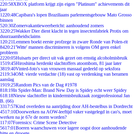
2
20:58
XBOX platform krijgt zijn eigen "Platinum" achievements dit
jaar
12
20:48
Capibara's lopen Braziliaans parlementsgebouw Mato Grosso
binnen
5
20:30
Zomervakantieweerbericht: aanhoudend zomers
32
20:25
Wakker Dier dient klacht in tegen insectenfabriek Protix om
duurzaamheidsclaims
1
20:21
Lemmen boekt eerste profzege in zware Ronde van Polen-rit
84
20:21
'Witte' mannen discrimineren is volgens OM geen enkel
probleem
22
20:05
Huisarts per direct uit vak gezet om ernstig alcoholmisbruik
15
19:45
Hiroshima herdenkt slachtoffers atoombom, 81 jaar later
38
19:40
Vinted-foto's van vrouwen massaal gedeeld op seksfora
21
19:34
OM: vierde verdachte (18) vast op verdenking van beramen
aanslag
19
19:25
Random Pics van de Dag #1978
8
18:19
In Spider-Man: Brand New Day is Spidey echt weer Spidey
6
18:18
Nieuw slachtoffer in kindermisbruikzaak zorgprofessional Jan
B. (66)
33
17:57
Kind overleden na aanrijding door AH-bestelbus in Dordrecht
45
17:10
Doorwerken na AOW-leeftijd vaker vastgelegd in cao's, moet
werken na je 67e de norm worden?
1
17:07
Forensics: Crime Scene Detective
56
17:01
Boeren waarschuwen voor lagere oogst door aanhoudende
hitte en droogte