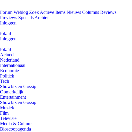
Forum
Weblog
Zoek
Actieve Items
Nieuws
Columns
Reviews
Previews
Specials
Archief
Inloggen
fok.nl
Inloggen
fok.nl
Actueel
Nederland
Internationaal
Economie
Politiek
Tech
Showbiz en Gossip
Opmerkelijk
Entertainment
Showbiz en Gossip
Muziek
Film
Televisie
Media & Cultuur
Bioscoopagenda