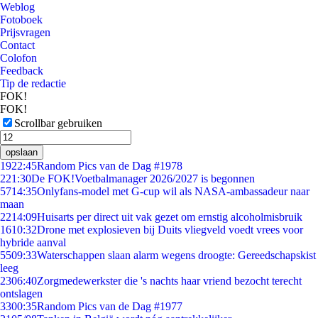
Weblog
Fotoboek
Prijsvragen
Contact
Colofon
Feedback
Tip de redactie
FOK!
FOK!
Scrollbar gebruiken
opslaan
19
22:45
Random Pics van de Dag #1978
2
21:30
De FOK!Voetbalmanager 2026/2027 is begonnen
57
14:35
Onlyfans-model met G-cup wil als NASA-ambassadeur naar
maan
22
14:09
Huisarts per direct uit vak gezet om ernstig alcoholmisbruik
16
10:32
Drone met explosieven bij Duits vliegveld voedt vrees voor
hybride aanval
55
09:33
Waterschappen slaan alarm wegens droogte: Gereedschapskist
leeg
23
06:40
Zorgmedewerkster die 's nachts haar vriend bezocht terecht
ontslagen
33
00:35
Random Pics van de Dag #1977