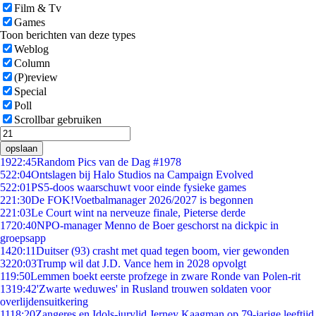
Film & Tv
Games
Toon berichten van deze types
Weblog
Column
(P)review
Special
Poll
Scrollbar gebruiken
opslaan
19
22:45
Random Pics van de Dag #1978
5
22:04
Ontslagen bij Halo Studios na Campaign Evolved
5
22:01
PS5-doos waarschuwt voor einde fysieke games
2
21:30
De FOK!Voetbalmanager 2026/2027 is begonnen
2
21:03
Le Court wint na nerveuze finale, Pieterse derde
17
20:40
NPO-manager Menno de Boer geschorst na dickpic in
groepsapp
14
20:11
Duitser (93) crasht met quad tegen boom, vier gewonden
32
20:03
Trump wil dat J.D. Vance hem in 2028 opvolgt
1
19:50
Lemmen boekt eerste profzege in zware Ronde van Polen-rit
13
19:42
'Zwarte weduwes' in Rusland trouwen soldaten voor
overlijdensuitkering
11
18:20
Zangeres en Idols-jurylid Jerney Kaagman op 79-jarige leeftijd