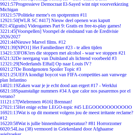
99
21:57
Progressieve Democraat El-Sayed wint nipt voorverkiezing
Michigan
193
21:57
Politieke meme's en spotprenten #11
129
21:50
[WLR SC #417] Nieuw deel openen was kaputt
8
21:45
[gratis] Videogames Part 9: Gratis en free-to-play games!
32
21:45
[Voorspellen] Voorspel de eindstand van de Eredivisie
2026/2027
20
21:44
Nieuwe Marvel films. #12
99
21:39
[NPO1] Het Familiediner #23 - te allen tijden
134
21:33
FOK!ers die stoppen met alcohol - waar we stoppen #21
65
21:32
De neergang van Duitsland als lichtend voorbeeld #3
123
21:29
[Nederlands Elftal] Op naar Louis IV?
69
21:27
De Bondgenoten Spoiler Topic #3
83
21:25
UEFA kondigt boycot van FIFA-competities aan vanwege
plan Infantino
140
21:19
Zaken waar je je echt dood aan ergert #17 - Werklui
68
21:18
Spaanstalige nummers #34 A que calor nos pasaremos por el
verano?
111
21:17
[Wielrennen #616] Brennan!
270
21:15
Het enige echte LEGO-topic #45 LEGOOOOOOOOOOO
169
21:13
Wat is op dit moment volgens jou de meest irritante reclame?
#12
162
20:58
Wat is jullie binnenhuistemperatuur? #81 Horrorzomer
60
20:54
Lisa (38) vermoord in Griekenland door Afghaanse
asielzoeker