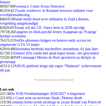
binnen
905
07:00
Forensics: Crime Scene Detective
853
19:42
'Zwarte weduwes' in Rusland trouwen soldaten voor
overlijdensuitkering
840
10:59
Israël meldt dood twee militairen in Zuid-Libanon,
vergelding aangekondigd
826
20:03
Trump wil dat J.D. Vance hem in 2028 opvolgt
797
18:20
Zangeres en Idols-jurylid Jerney Kaagman op 79-jarige
leeftijd overleden
761
15:21
Netflix-abonnees krijgen exclusieve early access tot
uitgebreide GTA VI trailer
629
10:48
Hiroshima herdenkt slachtoffers atoombom, 81 jaar later
617
20:11
Duitser (93) crasht met quad tegen boom, vier gewonden
555
20:40
NPO-manager Menno de Boer geschorst na dickpic in
groepsapp
455
12:12
XBOX platform krijgt zijn eigen "Platinum" achievements
dit jaar
▼ Advertentie door Refinery89
Lees ook
2
21:30
De FOK!Voetbalmanager 2026/2027 is begonnen
2
21:03
Le Court wint na nerveuze finale, Pieterse derde
1
19:50
Lemmen boekt eerste profzege in zware Ronde van Polen-rit