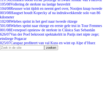
1
05/08
Vollering de sterkste na lastige heuvelrit
1
04/08
Reusser wint tijdrit en neemt geel over, Nooijen knap tweede
0
03/08
Haugset houdt Kopecky af na indrukwekkende solo van 86
kilometer
1
02/08
Wiebes sprint in het geel naar tweede ritzege
5
01/08
Wiebes sprint naar ritzege en eerste gele trui in Tour Femmes
0
01/08
Evenepoel opnieuw de sterkste in Clásica San Sebastián
6
26/07
Van der Poel bekroont spektakelrit in Parijs met nipte zege;
eindzege Pogacar
0
25/07
Carapaz profiteert van val Kuss en wint op Alpe d’Huez