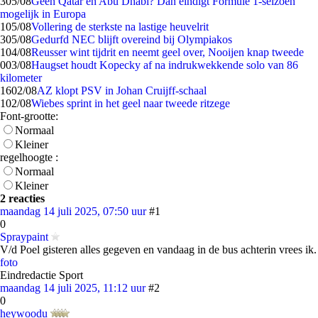
3
05/08
Geen Qatar en Abu Dhabi? Dan eindigt Formule 1-seizoen
mogelijk in Europa
1
05/08
Vollering de sterkste na lastige heuvelrit
3
05/08
Gedurfd NEC blijft overeind bij Olympiakos
1
04/08
Reusser wint tijdrit en neemt geel over, Nooijen knap tweede
0
03/08
Haugset houdt Kopecky af na indrukwekkende solo van 86
kilometer
16
02/08
AZ klopt PSV in Johan Cruijff-schaal
1
02/08
Wiebes sprint in het geel naar tweede ritzege
Font-grootte:
Normaal
Kleiner
regelhoogte :
Normaal
Kleiner
2 reacties
maandag 14 juli 2025, 07:50 uur
#1
0
Spraypaint
V/d Poel gisteren alles gegeven en vandaag in de bus achterin vrees ik.
foto
Eindredactie Sport
maandag 14 juli 2025, 11:12 uur
#2
0
heywoodu