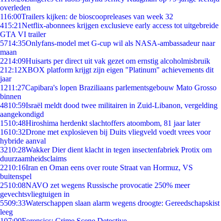
overleden
1
16:00
Trailers kijken: de bioscoopreleases van week 32
4
15:21
Netflix-abonnees krijgen exclusieve early access tot uitgebreide
GTA VI trailer
57
14:35
Onlyfans-model met G-cup wil als NASA-ambassadeur naar
maan
22
14:09
Huisarts per direct uit vak gezet om ernstig alcoholmisbruik
2
12:12
XBOX platform krijgt zijn eigen "Platinum" achievements dit
jaar
12
11:27
Capibara's lopen Braziliaans parlementsgebouw Mato Grosso
binnen
48
10:59
Israël meldt dood twee militairen in Zuid-Libanon, vergelding
aangekondigd
15
10:48
Hiroshima herdenkt slachtoffers atoombom, 81 jaar later
16
10:32
Drone met explosieven bij Duits vliegveld voedt vrees voor
hybride aanval
32
10:28
Wakker Dier dient klacht in tegen insectenfabriek Protix om
duurzaamheidsclaims
22
10:16
Iran en Oman eens over route Straat van Hormuz, VS
buitenspel
25
10:08
NAVO zet wegens Russische provocatie 250% meer
gevechtsvliegtuigen in
55
09:33
Waterschappen slaan alarm wegens droogte: Gereedschapskist
leeg
1
07:00
Forensics: Crime Scene Detective