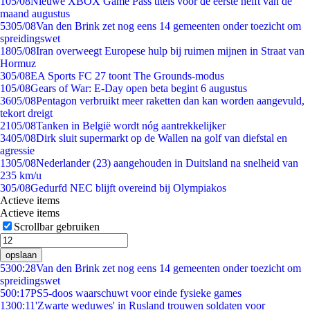
1
05/08
Nieuwe XBOX Game Pass titels voor de eerste helft van de
maand augustus
53
05/08
Van den Brink zet nog eens 14 gemeenten onder toezicht om
spreidingswet
18
05/08
Iran overweegt Europese hulp bij ruimen mijnen in Straat van
Hormuz
3
05/08
EA Sports FC 27 toont The Grounds-modus
1
05/08
Gears of War: E-Day open beta begint 6 augustus
36
05/08
Pentagon verbruikt meer raketten dan kan worden aangevuld,
tekort dreigt
21
05/08
Tanken in België wordt nóg aantrekkelijker
34
05/08
Dirk sluit supermarkt op de Wallen na golf van diefstal en
agressie
13
05/08
Nederlander (23) aangehouden in Duitsland na snelheid van
235 km/u
3
05/08
Gedurfd NEC blijft overeind bij Olympiakos
Actieve items
Actieve items
Scrollbar gebruiken
opslaan
53
00:28
Van den Brink zet nog eens 14 gemeenten onder toezicht om
spreidingswet
5
00:17
PS5-doos waarschuwt voor einde fysieke games
13
00:11
'Zwarte weduwes' in Rusland trouwen soldaten voor