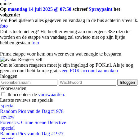
quote:
Op
maandag 14 juli 2025 @ 07:50
schreef
Spraypaint
het
volgende:
V/d Poel gisteren alles gegeven en vandaag in de bus achterin vrees ik.
foto
Dat is toch niet erg? Hij heeft er weinig aan om ergens 38e ofzo te
worden en de etappe van vandaag zal sowieso niet op zijn lijstje
hebben gestaan
foto
Prima etappe voor hem om weer even wat energie te besparen.
Reageer zelf
Om te kunnen reageren moet je zijn ingelogd op FOK.nl. Als je nog
geen account hebt kun je gratis
een FOK!account aanmaken
Inloggen
Voorwaarden
Ik accepteer de
voorwaarden
.
Laatste reviews en specials
special
Random Pics van de Dag #1978
review
Forensics: Crime Scene Detective
special
Random Pics van de Dag #1977