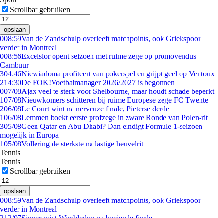
Scrollbar gebruiken
opslaan
0
08:59
Van de Zandschulp overleeft matchpoints, ook Griekspoor
verder in Montreal
0
08:56
Excelsior opent seizoen met ruime zege op promovendus
Cambuur
3
04:46
Niewiadoma profiteert van pokerspel en grijpt geel op Ventoux
2
14:30
De FOK!Voetbalmanager 2026/2027 is begonnen
0
07/08
Ajax veel te sterk voor Shelbourne, maar houdt schade beperkt
1
07/08
Nieuwkomers schitteren bij ruime Europese zege FC Twente
2
06/08
Le Court wint na nerveuze finale, Pieterse derde
1
06/08
Lemmen boekt eerste profzege in zware Ronde van Polen-rit
3
05/08
Geen Qatar en Abu Dhabi? Dan eindigt Formule 1-seizoen
mogelijk in Europa
1
05/08
Vollering de sterkste na lastige heuvelrit
Tennis
Tennis
Scrollbar gebruiken
opslaan
0
08:59
Van de Zandschulp overleeft matchpoints, ook Griekspoor
verder in Montreal
2
12/07
Sinner wint Wimbledon na boeiende finale