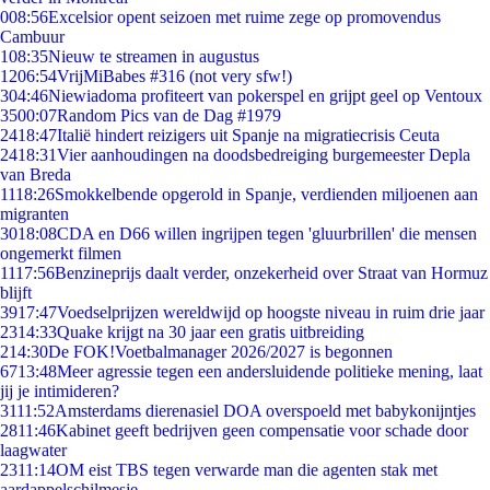
0
08:56
Excelsior opent seizoen met ruime zege op promovendus
Cambuur
1
08:35
Nieuw te streamen in augustus
12
06:54
VrijMiBabes #316 (not very sfw!)
3
04:46
Niewiadoma profiteert van pokerspel en grijpt geel op Ventoux
35
00:07
Random Pics van de Dag #1979
24
18:47
Italië hindert reizigers uit Spanje na migratiecrisis Ceuta
24
18:31
Vier aanhoudingen na doodsbedreiging burgemeester Depla
van Breda
11
18:26
Smokkelbende opgerold in Spanje, verdienden miljoenen aan
migranten
30
18:08
CDA en D66 willen ingrijpen tegen 'gluurbrillen' die mensen
ongemerkt filmen
11
17:56
Benzineprijs daalt verder, onzekerheid over Straat van Hormuz
blijft
39
17:47
Voedselprijzen wereldwijd op hoogste niveau in ruim drie jaar
23
14:33
Quake krijgt na 30 jaar een gratis uitbreiding
2
14:30
De FOK!Voetbalmanager 2026/2027 is begonnen
67
13:48
Meer agressie tegen een andersluidende politieke mening, laat
jij je intimideren?
31
11:52
Amsterdams dierenasiel DOA overspoeld met babykonijntjes
28
11:46
Kabinet geeft bedrijven geen compensatie voor schade door
laagwater
23
11:14
OM eist TBS tegen verwarde man die agenten stak met
aardappelschilmesje