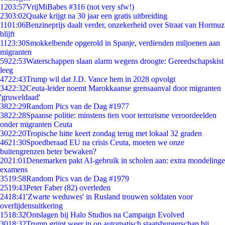
12
03:57
VrijMiBabes #316 (not very sfw!)
23
03:02
Quake krijgt na 30 jaar een gratis uitbreiding
11
01:06
Benzineprijs daalt verder, onzekerheid over Straat van Hormuz
blijft
11
23:30
Smokkelbende opgerold in Spanje, verdienden miljoenen aan
migranten
59
22:53
Waterschappen slaan alarm wegens droogte: Gereedschapskist
leeg
47
22:43
Trump wil dat J.D. Vance hem in 2028 opvolgt
34
22:32
Ceuta-leider noemt Marokkaanse grensaanval door migranten
'gruweldaad'
38
22:29
Random Pics van de Dag #1977
38
22:28
Spaanse politie: minstens tien voor terrorisme veroordeelden
onder migranten Ceuta
30
22:20
Tropische hitte keert zondag terug met lokaal 32 graden
46
21:30
Spoedberaad EU na crisis Ceuta, moeten we onze
buitengrenzen beter bewaken?
20
21:01
Denemarken pakt AI-gebruik in scholen aan: extra mondelinge
examens
35
19:58
Random Pics van de Dag #1979
25
19:43
Peter Faber (82) overleden
24
18:41
'Zwarte weduwes' in Rusland trouwen soldaten voor
overlijdensuitkering
15
18:32
Ontslagen bij Halo Studios na Campaign Evolved
30
18:32
Trump grijpt weer in op automatisch staatsburgerschap bij