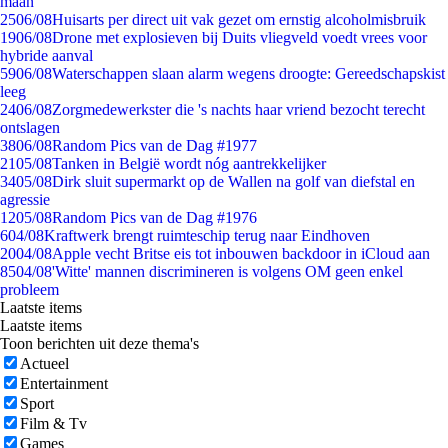
maan
25
06/08
Huisarts per direct uit vak gezet om ernstig alcoholmisbruik
19
06/08
Drone met explosieven bij Duits vliegveld voedt vrees voor
hybride aanval
59
06/08
Waterschappen slaan alarm wegens droogte: Gereedschapskist
leeg
24
06/08
Zorgmedewerkster die 's nachts haar vriend bezocht terecht
ontslagen
38
06/08
Random Pics van de Dag #1977
21
05/08
Tanken in België wordt nóg aantrekkelijker
34
05/08
Dirk sluit supermarkt op de Wallen na golf van diefstal en
agressie
12
05/08
Random Pics van de Dag #1976
6
04/08
Kraftwerk brengt ruimteschip terug naar Eindhoven
20
04/08
Apple vecht Britse eis tot inbouwen backdoor in iCloud aan
85
04/08
'Witte' mannen discrimineren is volgens OM geen enkel
probleem
Laatste items
Laatste items
Toon berichten uit deze thema's
Actueel
Entertainment
Sport
Film & Tv
Games