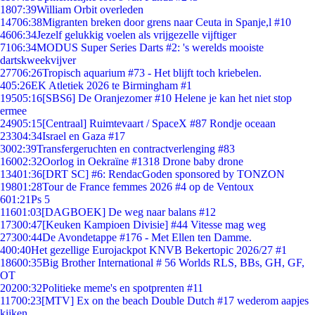
18
07:39
William Orbit overleden
147
06:38
Migranten breken door grens naar Ceuta in Spanje,l #10
46
06:34
Jezelf gelukkig voelen als vrijgezelle vijftiger
71
06:34
MODUS Super Series Darts #2: 's werelds mooiste
dartskweekvijver
277
06:26
Tropisch aquarium #73 - Het blijft toch kriebelen.
4
05:26
EK Atletiek 2026 te Birmingham #1
195
05:16
[SBS6] De Oranjezomer #10 Helene je kan het niet stop
ermee
249
05:15
[Centraal] Ruimtevaart / SpaceX #87 Rondje oceaan
233
04:34
Israel en Gaza #17
30
02:39
Transfergeruchten en contractverlenging #83
160
02:32
Oorlog in Oekraïne #1318 Drone baby drone
134
01:36
[DRT SC] #6: RendacGoden sponsored by TONZON
198
01:28
Tour de France femmes 2026 #4 op de Ventoux
6
01:21
Ps 5
116
01:03
[DAGBOEK] De weg naar balans #12
173
00:47
[Keuken Kampioen Divisie] #44 Vitesse mag weg
273
00:44
De Avondetappe #176 - Met Ellen ten Damme.
4
00:40
Het gezellige Eurojackpot KNVB Bekertopic 2026/27 #1
186
00:35
Big Brother International # 56 Worlds RLS, BBs, GH, GF,
OT
202
00:32
Politieke meme's en spotprenten #11
117
00:23
[MTV] Ex on the beach Double Dutch #17 wederom aapjes
kijken