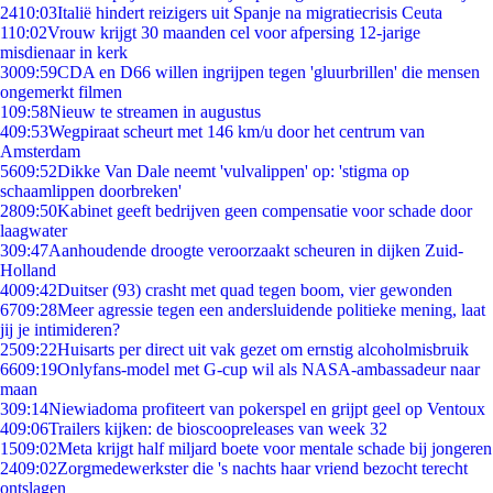
24
10:03
Italië hindert reizigers uit Spanje na migratiecrisis Ceuta
1
10:02
Vrouw krijgt 30 maanden cel voor afpersing 12-jarige
misdienaar in kerk
30
09:59
CDA en D66 willen ingrijpen tegen 'gluurbrillen' die mensen
ongemerkt filmen
1
09:58
Nieuw te streamen in augustus
4
09:53
Wegpiraat scheurt met 146 km/u door het centrum van
Amsterdam
56
09:52
Dikke Van Dale neemt 'vulvalippen' op: 'stigma op
schaamlippen doorbreken'
28
09:50
Kabinet geeft bedrijven geen compensatie voor schade door
laagwater
3
09:47
Aanhoudende droogte veroorzaakt scheuren in dijken Zuid-
Holland
40
09:42
Duitser (93) crasht met quad tegen boom, vier gewonden
67
09:28
Meer agressie tegen een andersluidende politieke mening, laat
jij je intimideren?
25
09:22
Huisarts per direct uit vak gezet om ernstig alcoholmisbruik
66
09:19
Onlyfans-model met G-cup wil als NASA-ambassadeur naar
maan
3
09:14
Niewiadoma profiteert van pokerspel en grijpt geel op Ventoux
4
09:06
Trailers kijken: de bioscoopreleases van week 32
15
09:02
Meta krijgt half miljard boete voor mentale schade bij jongeren
24
09:02
Zorgmedewerkster die 's nachts haar vriend bezocht terecht
ontslagen