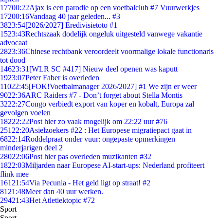
177
00:22
Ajax is een parodie op een voetbalclub #7 Vuurwerkjes
172
00:16
Vandaag 40 jaar geleden... #3
38
23:54
[2026/2027] Eredivisietoto #1
15
23:43
Rechtszaak dodelijk ongeluk uitgesteld vanwege vakantie
advocaat
28
23:36
Chinese rechtbank veroordeelt voormalige lokale functionaris
tot dood
146
23:31
[WLR SC #417] Nieuw deel openen was kaputt
19
23:07
Peter Faber is overleden
110
22:45
[FOK!Voetbalmanager 2026/2027] #1 We zijn er weer
90
22:36
ARC Raiders #7 - Don’t forget about Stella Montis
32
22:27
Congo verbiedt export van koper en kobalt, Europa zal
gevolgen voelen
182
22:22
Post hier zo vaak mogelijk om 22:22 uur #76
251
22:20
Asielzoekers #22 : Het Europese migratiepact gaat in
68
22:14
Roddelpraat onder vuur: ongepaste opmerkingen
minderjarigen deel 2
280
22:06
Post hier pas overleden muzikanten #32
18
22:03
Miljarden naar Europese AI-start-ups: Nederland profiteert
flink mee
161
21:54
Via Pecunia - Het geld ligt op straat! #2
81
21:48
Meer dan 40 uur werken.
294
21:43
Het Atletiektopic #72
Sport
Sport