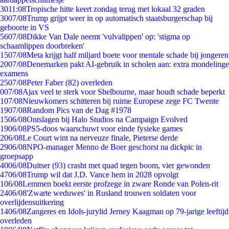
30
11:08
Tropische hitte keert zondag terug met lokaal 32 graden
30
07/08
Trump grijpt weer in op automatisch staatsburgerschap bij
geboorte in VS
56
07/08
Dikke Van Dale neemt 'vulvalippen' op: 'stigma op
schaamlippen doorbreken'
15
07/08
Meta krijgt half miljard boete voor mentale schade bij jongeren
20
07/08
Denemarken pakt AI-gebruik in scholen aan: extra mondelinge
examens
25
07/08
Peter Faber (82) overleden
0
07/08
Ajax veel te sterk voor Shelbourne, maar houdt schade beperkt
1
07/08
Nieuwkomers schitteren bij ruime Europese zege FC Twente
19
07/08
Random Pics van de Dag #1978
15
06/08
Ontslagen bij Halo Studios na Campaign Evolved
19
06/08
PS5-doos waarschuwt voor einde fysieke games
2
06/08
Le Court wint na nerveuze finale, Pieterse derde
29
06/08
NPO-manager Menno de Boer geschorst na dickpic in
groepsapp
40
06/08
Duitser (93) crasht met quad tegen boom, vier gewonden
47
06/08
Trump wil dat J.D. Vance hem in 2028 opvolgt
1
06/08
Lemmen boekt eerste profzege in zware Ronde van Polen-rit
24
06/08
'Zwarte weduwes' in Rusland trouwen soldaten voor
overlijdensuitkering
14
06/08
Zangeres en Idols-jurylid Jerney Kaagman op 79-jarige leeftijd
overleden