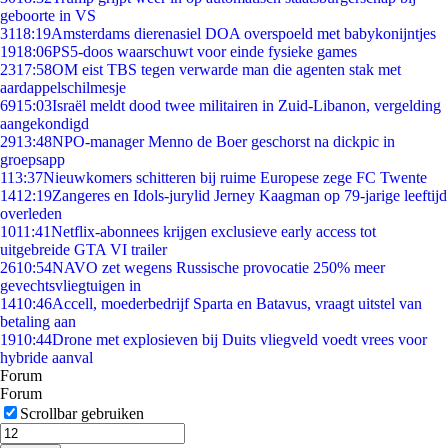
geboorte in VS
31
18:19
Amsterdams dierenasiel DOA overspoeld met babykonijntjes
19
18:06
PS5-doos waarschuwt voor einde fysieke games
23
17:58
OM eist TBS tegen verwarde man die agenten stak met
aardappelschilmesje
69
15:03
Israël meldt dood twee militairen in Zuid-Libanon, vergelding
aangekondigd
29
13:48
NPO-manager Menno de Boer geschorst na dickpic in
groepsapp
1
13:37
Nieuwkomers schitteren bij ruime Europese zege FC Twente
14
12:19
Zangeres en Idols-jurylid Jerney Kaagman op 79-jarige leeftijd
overleden
10
11:41
Netflix-abonnees krijgen exclusieve early access tot
uitgebreide GTA VI trailer
26
10:54
NAVO zet wegens Russische provocatie 250% meer
gevechtsvliegtuigen in
14
10:46
Accell, moederbedrijf Sparta en Batavus, vraagt uitstel van
betaling aan
19
10:44
Drone met explosieven bij Duits vliegveld voedt vrees voor
hybride aanval
Forum
Forum
Scrollbar gebruiken