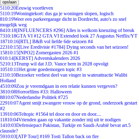
opslaan
51
10:20
Eeuwig voortleven
51
10:19
Woningtekort: dus ga je woningen slopen, logisch
8
10:19
Weer een parkeergarage dicht in Dordrecht, auto's zo snel
mogelijk weg
84
10:18
[INFLUENCERS #296] Alles is welkom kneuzing of breuk
73
10:18
GTA VI #12 GTA VI Extended look 27 Augustus Netflix/YT
187
10:16
[RTL] B&B vol liefde 6de seizoen #4
223
10:15
[Live Eredivisie #1784] Dying seconds van het seizoen!
158
10:15
[NPO2] Zomergasten 2026 #1
0
10:14
[KERST] Adventskalenders 2026
52
10:13
Trump wil dat J.D. Vance hem in 2028 opvolgt
105
10:11
Het grote goedemorgen topic #3
21
10:10
Bezoeker verliest deel van vinger in waterattractie Walibi
Holland
45
10:09
Zou je vreemdgaan in een relatie kunnen vergeven?
38
10:08
Horrorfilms #33: Halloween
88
10:07
Nederlandse Politiek #725
229
10:07
Agent smijt zwangere vrouw op de grond, onderzoek gestart
#2
139
10:06
Teltopic #1564 tel door en door en door....
118
10:04
Vrienden gaan op vakantie zonder mij uit te nodigen
14
10:03
Defensiepact Pakistan, Turkije en Saudi-Arabië bevat art.5
clausule?
59
10:03
[ATP Tour] #169 Tosti Tallon back on fire