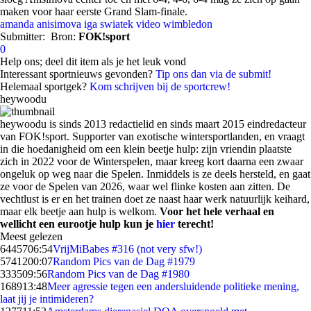
maken voor haar eerste Grand Slam-finale.
amanda anisimova
iga swiatek
video
wimbledon
Submitter:
Bron:
FOK!sport
0
Help ons; deel dit item als je het leuk vond
Interessant sportnieuws gevonden?
Tip ons dan via de submit!
Helemaal sportgek?
Kom schrijven bij de sportcrew!
heywoodu
heywoodu is sinds 2013 redactielid en sinds maart 2015 eindredacteur
van FOK!sport. Supporter van exotische wintersportlanden, en vraagt
in die hoedanigheid om een klein beetje hulp: zijn vriendin plaatste
zich in 2022 voor de Winterspelen, maar kreeg kort daarna een zwaar
ongeluk op weg naar die Spelen. Inmiddels is ze deels hersteld, en gaat
ze voor de Spelen van 2026, waar wel flinke kosten aan zitten. De
vechtlust is er en het trainen doet ze naast haar werk natuurlijk keihard,
maar elk beetje aan hulp is welkom.
Voor het hele verhaal en
wellicht een eurootje hulp kun je
hier
terecht!
Meest gelezen
64457
06:54
VrijMiBabes #316 (not very sfw!)
57412
00:07
Random Pics van de Dag #1979
3335
09:56
Random Pics van de Dag #1980
1689
13:48
Meer agressie tegen een andersluidende politieke mening,
laat jij je intimideren?