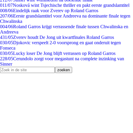
0
11/07
Nosková wint Tsjechische thriller en pakt eerste grandslamtitel
0
08/06
Eindelijk raak voor Zverev op Roland Garros
2
07/06
Eerste grandslamtitel voor Andreeva na dominante finale tegen
Chwalinska
0
04/06
Roland Garros krijgt verrassende finale tussen Chwalinska en
Andreeva
4
31/05
Zverev houdt De Jong uit kwartfinales Roland Garros
0
30/05
Djokovic verspeelt 2-0 voorsprong en gaat onderuit tegen
Fonseca
0
30/05
Lucky loser De Jong blijft verrassen op Roland Garros
2
28/05
Cerundolo zorgt voor megastunt na complete inzinking van
Sinner