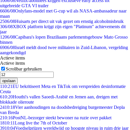
10
06/08
Netflix-abonnees krijgen exclusieve early access tot
uitgebreide GTA VI trailer
66
06/08
Onlyfans-model met G-cup wil als NASA-ambassadeur naar
maan
25
06/08
Huisarts per direct uit vak gezet om ernstig alcoholmisbruik
3
06/08
XBOX platform krijgt zijn eigen "Platinum" achievements dit
jaar
12
06/08
Capibara's lopen Braziliaans parlementsgebouw Mato Grosso
binnen
69
06/08
Israël meldt dood twee militairen in Zuid-Libanon, vergelding
aangekondigd
Actieve items
Actieve items
Scrollbar gebruiken
opslaan
1
10:21
EU bekritiseert Meta en TikTok om verspreiden desinformatie
Ceuta
6
10:20
Houthi's vallen Saoedi-Arabië en Jemen aan, dreigen met
blokkade olieroute
24
10:18
Vier aanhoudingen na doodsbedreiging burgemeester Depla
van Breda
2
10:16
PostNL-bezorger steekt bewoner na ruzie over pakket
18
10:11
Long live the 7th of October
39
10:04
Voedselprijzen wereldwijd op hoogste niveau in ruim drie jaar