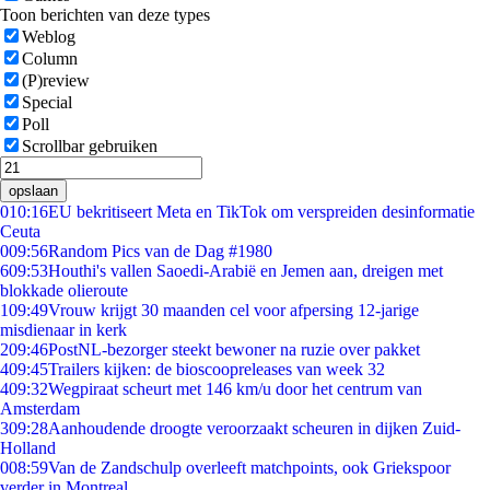
Toon berichten van deze types
Weblog
Column
(P)review
Special
Poll
Scrollbar gebruiken
opslaan
0
10:16
EU bekritiseert Meta en TikTok om verspreiden desinformatie
Ceuta
0
09:56
Random Pics van de Dag #1980
6
09:53
Houthi's vallen Saoedi-Arabië en Jemen aan, dreigen met
blokkade olieroute
1
09:49
Vrouw krijgt 30 maanden cel voor afpersing 12-jarige
misdienaar in kerk
2
09:46
PostNL-bezorger steekt bewoner na ruzie over pakket
4
09:45
Trailers kijken: de bioscoopreleases van week 32
4
09:32
Wegpiraat scheurt met 146 km/u door het centrum van
Amsterdam
3
09:28
Aanhoudende droogte veroorzaakt scheuren in dijken Zuid-
Holland
0
08:59
Van de Zandschulp overleeft matchpoints, ook Griekspoor
verder in Montreal