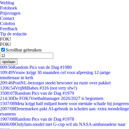
Weblog
Fotoboek
Prijsvragen
Contact
Colofon
Feedback
Tip de redactie
FOK!
FOK!
Scrollbar gebruiken
opslaan
0
09:56
Random Pics van de Dag #1980
1
09:49
Vrouw krijgt 30 maanden cel voor afpersing 12-jarige
misdienaar in kerk
2
09:46
PostNL-bezorger steekt bewoner na ruzie over pakket
12
06:54
VrijMiBabes #316 (not very sfw!)
35
00:07
Random Pics van de Dag #1979
2
14:30
De FOK!Voetbalmanager 2026/2027 is begonnen
15
07/08
Meta krijgt half miljard boete voor mentale schade bij jongeren
20
07/08
Denemarken pakt AI-gebruik in scholen aan: extra mondelinge
examens
19
07/08
Random Pics van de Dag #1978
66
06/08
Onlyfans-model met G-cup wil als NASA-ambassadeur naar