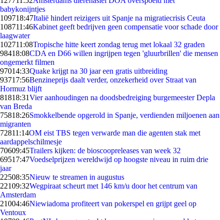
1277
11:52
Amsterdams dierenasiel DOA overspoeld met
babykonijntjes
1097
18:47
Italië hindert reizigers uit Spanje na migratiecrisis Ceuta
1087
11:46
Kabinet geeft bedrijven geen compensatie voor schade door
laagwater
1027
11:08
Tropische hitte keert zondag terug met lokaal 32 graden
984
18:08
CDA en D66 willen ingrijpen tegen 'gluurbrillen' die mensen
ongemerkt filmen
970
14:33
Quake krijgt na 30 jaar een gratis uitbreiding
937
17:56
Benzineprijs daalt verder, onzekerheid over Straat van
Hormuz blijft
818
18:31
Vier aanhoudingen na doodsbedreiging burgemeester Depla
van Breda
758
18:26
Smokkelbende opgerold in Spanje, verdienden miljoenen aan
migranten
728
11:14
OM eist TBS tegen verwarde man die agenten stak met
aardappelschilmesje
706
09:45
Trailers kijken: de bioscoopreleases van week 32
695
17:47
Voedselprijzen wereldwijd op hoogste niveau in ruim drie
jaar
225
08:35
Nieuw te streamen in augustus
221
09:32
Wegpiraat scheurt met 146 km/u door het centrum van
Amsterdam
210
04:46
Niewiadoma profiteert van pokerspel en grijpt geel op
Ventoux