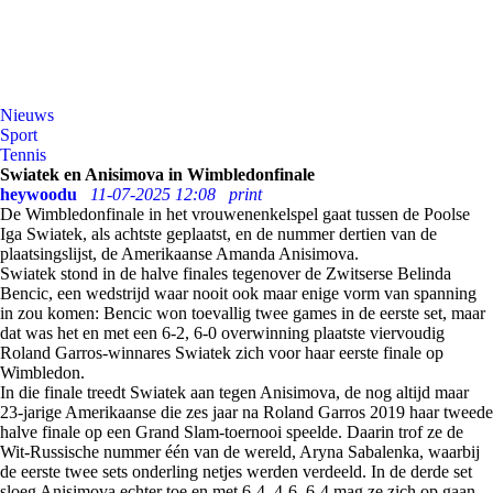
Nieuws
Sport
Tennis
Swiatek en Anisimova in Wimbledonfinale
heywoodu
11-07-2025 12:08
print
De Wimbledonfinale in het vrouwenenkelspel gaat tussen de Poolse
Iga Swiatek, als achtste geplaatst, en de nummer dertien van de
plaatsingslijst, de Amerikaanse Amanda Anisimova.
Swiatek stond in de halve finales tegenover de Zwitserse Belinda
Bencic, een wedstrijd waar nooit ook maar enige vorm van spanning
in zou komen: Bencic won toevallig twee games in de eerste set, maar
dat was het en met een 6-2, 6-0 overwinning plaatste viervoudig
Roland Garros-winnares Swiatek zich voor haar eerste finale op
Wimbledon.
In die finale treedt Swiatek aan tegen Anisimova, de nog altijd maar
23-jarige Amerikaanse die zes jaar na Roland Garros 2019 haar tweede
halve finale op een Grand Slam-toernooi speelde. Daarin trof ze de
Wit-Russische nummer één van de wereld, Aryna Sabalenka, waarbij
de eerste twee sets onderling netjes werden verdeeld. In de derde set
sloeg Anisimova echter toe en met 6-4, 4-6, 6-4 mag ze zich op gaan