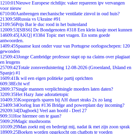
12
10:01
Nieuwe Europese richtlijn: vaker repareren ipv vervangen
voor nieuw
67
10:00
Aanbrengen mechanische ventilatie zinvol in oud huis?
213
09:58
Russia vs Ukraine #91
21
09:56
Prijs Bar le duc rood in het buitenland
120
09:53
[SBS6] De Bondgenoten #318 Een klein kusje moet kunnen
146
09:45
[AKQ] #3384 Topic met vragen. En soms goede
antwoorden.
14
09:45
Spaanse kust onder vuur van Portugese oorlogsschepen: 120
gewonden
125
09:43
Jonge Cambridge professor stapt op na claims over plagiaat
en leugens
257
09:42
Totale zonsverduistering 12-08-2026 (Groenland, IJsland en
Spanje) #1
16
09:41
Ik wil een eigen politieke partij oprichten
6
09:38
Echt wrf
28
09:37
Single mannen verplichtsingle moeders laten daten?
32
09:35
Het Hazy Jane adoratietopic
104
09:35
Koopzegels sparen bij AH duurt straks 2x zo lang
234
09:34
Oorlog Iran #136 Bridge and powerplant day incoming?
292
09:34
[Dagboek] Veel aan hoofd - Deel 27
9
09:31
Hoe hiermee om te gaan?
59
09:29
Magic mushrooms
101
09:29
Man zoekt mij en bedreigt mij, nadat ik met zijn zoon sprak
189
09:25
Boeken worden opgekocht om chatbots te voeden