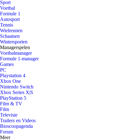
Sport
Voetbal
Formule 1
Autosport
Tennis
Wielrennen
Schaatsen
Wintersporten
Managerspelen
Voetbalmanager
Formule 1-manager
Games
PC
Playstation 4
Xbox One
Nintendo Switch
Xbox Series X|S
PlayStation 5
Film & TV
Film
Televisie
Trailers en Videos
Bioscoopagenda
Forum
Meer