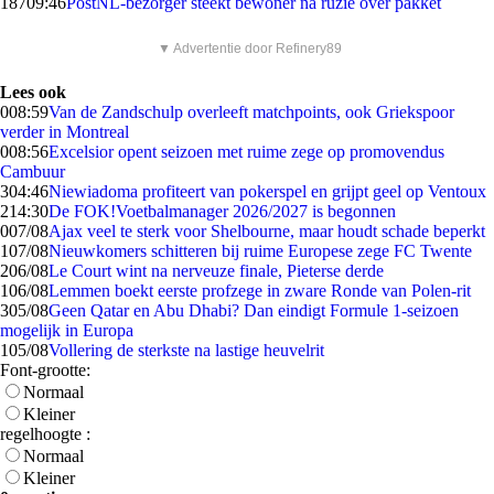
187
09:46
PostNL-bezorger steekt bewoner na ruzie over pakket
▼ Advertentie door Refinery89
Lees ook
0
08:59
Van de Zandschulp overleeft matchpoints, ook Griekspoor
verder in Montreal
0
08:56
Excelsior opent seizoen met ruime zege op promovendus
Cambuur
3
04:46
Niewiadoma profiteert van pokerspel en grijpt geel op Ventoux
2
14:30
De FOK!Voetbalmanager 2026/2027 is begonnen
0
07/08
Ajax veel te sterk voor Shelbourne, maar houdt schade beperkt
1
07/08
Nieuwkomers schitteren bij ruime Europese zege FC Twente
2
06/08
Le Court wint na nerveuze finale, Pieterse derde
1
06/08
Lemmen boekt eerste profzege in zware Ronde van Polen-rit
3
05/08
Geen Qatar en Abu Dhabi? Dan eindigt Formule 1-seizoen
mogelijk in Europa
1
05/08
Vollering de sterkste na lastige heuvelrit
Font-grootte:
Normaal
Kleiner
regelhoogte :
Normaal
Kleiner