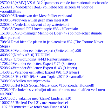
257
09:18
[AMV] VS #1312 spammers van de internationale rechtsorde
255
09:13
[Videoland] B&B vol liefde 6de seizoen #1 voor de
vooruitkijkers
260
09:06
Hennie van der Most failliet verklaard
94
08:56
Vrouwen willen geen man meer #30
226
08:48
Nederland stevent af op watertekort
17
08:35
Centraal FC Utrecht topic #88 - #CorreiaIn
151
08:33
NPO-manager Menno de Boer (47) op non-actief stuurde
dick-pic rond
7
08:31
Draai hier alle platen in je platenkast #32 (The Torture Never
Stops)
202
08:30
Verander een letter expert (7lettereditie) #50
46
08:29
[Netflix #210] TUDUM
41
08:27
[Crowdfunding] #443 Rentestijgingen?
17
08:26
Verander één letter. Expert # 75 (8 letters)
52
08:24
Verander één letter: Expert #143 (9 letters)
145
08:23
Verander één letter: Expert #91 (10 letters)
124
08:23
[Het Officiële Steam Topic #201] Steamrolled
74
08:08
Afvallen met injecties #4
120
08:03
Het RLS Social Media-topic #160 Zonder Kolonel!!
77
08:00
Techniekles verdwijnt uit onderbouw: maar half zo veel uren
als 2007
25
07:58
Op vakantie met (kleine) kinderen #30
106
07:55
[Breien] Deel 21, met zomerbreisels
11
07:55
Opmerkelijke foto's van Funda #243