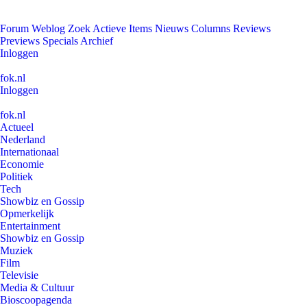
Forum
Weblog
Zoek
Actieve Items
Nieuws
Columns
Reviews
Previews
Specials
Archief
Inloggen
fok.nl
Inloggen
fok.nl
Actueel
Nederland
Internationaal
Economie
Politiek
Tech
Showbiz en Gossip
Opmerkelijk
Entertainment
Showbiz en Gossip
Muziek
Film
Televisie
Media & Cultuur
Bioscoopagenda