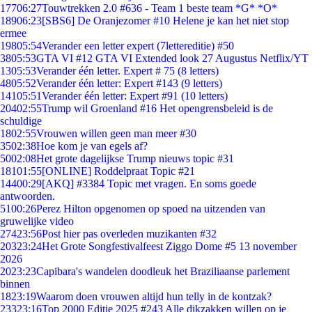
177
06:27
Touwtrekken 2.0 #636 - Team 1 beste team *G* *O*
189
06:23
[SBS6] De Oranjezomer #10 Helene je kan het niet stop
ermee
198
05:54
Verander een letter expert (7lettereditie) #50
38
05:53
GTA VI #12 GTA VI Extended look 27 Augustus Netflix/YT
13
05:53
Verander één letter. Expert # 75 (8 letters)
48
05:52
Verander één letter: Expert #143 (9 letters)
141
05:51
Verander één letter: Expert #91 (10 letters)
204
02:55
Trump wil Groenland #16 Het opengrensbeleid is de
schuldige
18
02:55
Vrouwen willen geen man meer #30
35
02:38
Hoe kom je van egels af?
50
02:08
Het grote dagelijkse Trump nieuws topic #31
181
01:55
[ONLINE] Roddelpraat Topic #21
144
00:29
[AKQ] #3384 Topic met vragen. En soms goede
antwoorden.
51
00:26
Perez Hilton opgenomen op spoed na uitzenden van
gruwelijke video
274
23:56
Post hier pas overleden muzikanten #32
203
23:24
Het Grote Songfestivalfeest Ziggo Dome #5 13 november
2026
20
23:23
Capibara's wandelen doodleuk het Braziliaanse parlement
binnen
18
23:19
Waarom doen vrouwen altijd hun telly in de kontzak?
233
23:16
Top 2000 Editie 2025 #243 Alle dikzakken willen op je