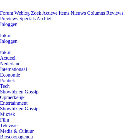
Forum
Weblog
Zoek
Actieve Items
Nieuws
Columns
Reviews
Previews
Specials
Archief
Inloggen
fok.nl
Inloggen
fok.nl
Actueel
Nederland
Internationaal
Economie
Politiek
Tech
Showbiz en Gossip
Opmerkelijk
Entertainment
Showbiz en Gossip
Muziek
Film
Televisie
Media & Cultuur
Bioscoopagenda