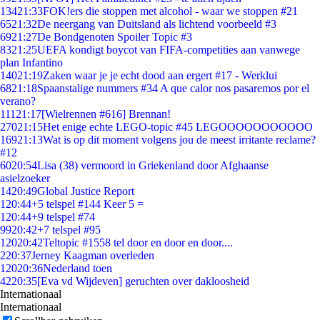
134
21:33
FOK!ers die stoppen met alcohol - waar we stoppen #21
65
21:32
De neergang van Duitsland als lichtend voorbeeld #3
69
21:27
De Bondgenoten Spoiler Topic #3
83
21:25
UEFA kondigt boycot van FIFA-competities aan vanwege
plan Infantino
140
21:19
Zaken waar je je echt dood aan ergert #17 - Werklui
68
21:18
Spaanstalige nummers #34 A que calor nos pasaremos por el
verano?
111
21:17
[Wielrennen #616] Brennan!
270
21:15
Het enige echte LEGO-topic #45 LEGOOOOOOOOOOO
169
21:13
Wat is op dit moment volgens jou de meest irritante reclame?
#12
60
20:54
Lisa (38) vermoord in Griekenland door Afghaanse
asielzoeker
14
20:49
Global Justice Report
1
20:44
+5 telspel #144 Keer 5 =
1
20:44
+9 telspel #74
99
20:42
+7 telspel #95
120
20:42
Teltopic #1558 tel door en door en door....
2
20:37
Jerney Kaagman overleden
120
20:36
Nederland toen
42
20:35
[Eva vd Wijdeven] geruchten over dakloosheid
Internationaal
Internationaal