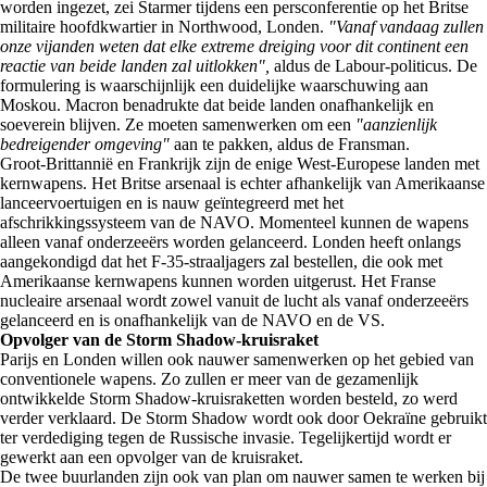
worden ingezet, zei Starmer tijdens een persconferentie op het Britse
militaire hoofdkwartier in Northwood, Londen.
"Vanaf vandaag zullen
onze vijanden weten dat elke extreme dreiging voor dit continent een
reactie van beide landen zal uitlokken",
aldus de Labour-politicus. De
formulering is waarschijnlijk een duidelijke waarschuwing aan
Moskou. Macron benadrukte dat beide landen onafhankelijk en
soeverein blijven. Ze moeten samenwerken om een
"aanzienlijk
bedreigender omgeving"
aan te pakken, aldus de Fransman.
Groot-Brittannië en Frankrijk zijn de enige West-Europese landen met
kernwapens. Het Britse arsenaal is echter afhankelijk van Amerikaanse
lanceervoertuigen en is nauw geïntegreerd met het
afschrikkingssysteem van de NAVO. Momenteel kunnen de wapens
alleen vanaf onderzeeërs worden gelanceerd. Londen heeft onlangs
aangekondigd dat het F-35-straaljagers zal bestellen, die ook met
Amerikaanse kernwapens kunnen worden uitgerust. Het Franse
nucleaire arsenaal wordt zowel vanuit de lucht als vanaf onderzeeërs
gelanceerd en is onafhankelijk van de NAVO en de VS.
Opvolger van de Storm Shadow-kruisraket
Parijs en Londen willen ook nauwer samenwerken op het gebied van
conventionele wapens. Zo zullen er meer van de gezamenlijk
ontwikkelde Storm Shadow-kruisraketten worden besteld, zo werd
verder verklaard. De Storm Shadow wordt ook door Oekraïne gebruikt
ter verdediging tegen de Russische invasie. Tegelijkertijd wordt er
gewerkt aan een opvolger van de kruisraket.
De twee buurlanden zijn ook van plan om nauwer samen te werken bij