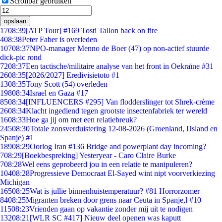
Scrollbar gebruiken
opslaan
17
08:39
[ATP Tour] #169 Tosti Tallon back on fire
4
08:38
Peter Faber is overleden
107
08:37
NPO-manager Menno de Boer (47) op non-actief stuurde
dick-pic rond
72
08:37
Een tactische/militaire analyse van het front in Oekraïne #31
26
08:35
[2026/2027] Eredivisietoto #1
13
08:35
Tony Scott (54) overleden
198
08:34
Israel en Gaza #17
85
08:34
[INFLUENCERS #295] Van flodderslinger tot Shrek-crème
26
08:34
Klacht ingediend tegen grootste insectenfabriek ter wereld
16
08:33
Hoe ga jij om met een relatiebreuk?
245
08:30
Totale zonsverduistering 12-08-2026 (Groenland, IJsland en
Spanje) #1
189
08:29
Oorlog Iran #136 Bridge and powerplant day incoming?
7
08:29
[Boekbespreking] Yesteryear - Caro Claire Burke
7
08:28
Wel eens geprobeerd jou in een relatie te manipuleren?
104
08:28
Progressieve Democraat El-Sayed wint nipt voorverkiezing
Michigan
165
08:25
Wat is jullie binnenhuistemperatuur? #81 Horrorzomer
84
08:25
Migranten breken door grens naar Ceuta in Spanje,l #10
115
08:23
Vrienden gaan op vakantie zonder mij uit te nodigen
132
08:21
[WLR SC #417] Nieuw deel openen was kaputt