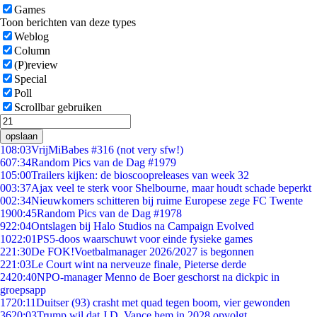
Games
Toon berichten van deze types
Weblog
Column
(P)review
Special
Poll
Scrollbar gebruiken
opslaan
1
08:03
VrijMiBabes #316 (not very sfw!)
6
07:34
Random Pics van de Dag #1979
1
05:00
Trailers kijken: de bioscoopreleases van week 32
0
03:37
Ajax veel te sterk voor Shelbourne, maar houdt schade beperkt
0
02:34
Nieuwkomers schitteren bij ruime Europese zege FC Twente
19
00:45
Random Pics van de Dag #1978
9
22:04
Ontslagen bij Halo Studios na Campaign Evolved
10
22:01
PS5-doos waarschuwt voor einde fysieke games
2
21:30
De FOK!Voetbalmanager 2026/2027 is begonnen
2
21:03
Le Court wint na nerveuze finale, Pieterse derde
24
20:40
NPO-manager Menno de Boer geschorst na dickpic in
groepsapp
17
20:11
Duitser (93) crasht met quad tegen boom, vier gewonden
36
20:03
Trump wil dat J.D. Vance hem in 2028 opvolgt