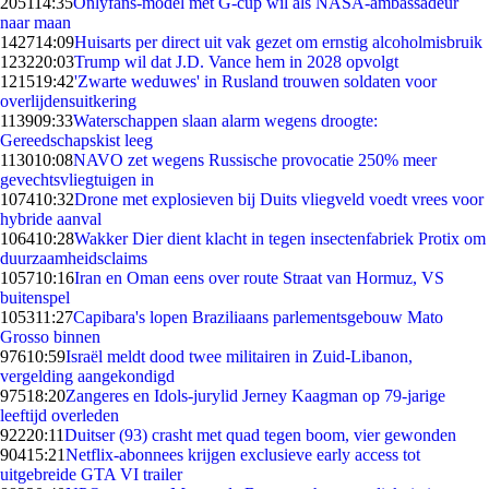
2051
14:35
Onlyfans-model met G-cup wil als NASA-ambassadeur
naar maan
1427
14:09
Huisarts per direct uit vak gezet om ernstig alcoholmisbruik
1232
20:03
Trump wil dat J.D. Vance hem in 2028 opvolgt
1215
19:42
'Zwarte weduwes' in Rusland trouwen soldaten voor
overlijdensuitkering
1139
09:33
Waterschappen slaan alarm wegens droogte:
Gereedschapskist leeg
1130
10:08
NAVO zet wegens Russische provocatie 250% meer
gevechtsvliegtuigen in
1074
10:32
Drone met explosieven bij Duits vliegveld voedt vrees voor
hybride aanval
1064
10:28
Wakker Dier dient klacht in tegen insectenfabriek Protix om
duurzaamheidsclaims
1057
10:16
Iran en Oman eens over route Straat van Hormuz, VS
buitenspel
1053
11:27
Capibara's lopen Braziliaans parlementsgebouw Mato
Grosso binnen
976
10:59
Israël meldt dood twee militairen in Zuid-Libanon,
vergelding aangekondigd
975
18:20
Zangeres en Idols-jurylid Jerney Kaagman op 79-jarige
leeftijd overleden
922
20:11
Duitser (93) crasht met quad tegen boom, vier gewonden
904
15:21
Netflix-abonnees krijgen exclusieve early access tot
uitgebreide GTA VI trailer