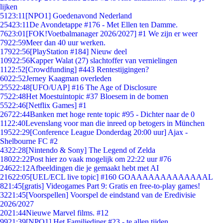
lijken
51
23:11
[NPO1] Goedenavond Nederland
254
23:11
De Avondetappe #176 - Met Ellen ten Damme.
76
23:01
[FOK!Voetbalmanager 2026/2027] #1 We zijn er weer
79
22:59
Meer dan 40 uur werken.
179
22:56
[PlayStation #184] Nieuw deel
109
22:56
Kapper Walat (27) slachtoffer van vernielingen
11
22:52
[Crowdfunding] #443 Rentestijgingen?
60
22:52
Jerney Kaagman overleden
255
22:48
[UFO/UAP] #16 The Age of Disclosure
75
22:48
Het Moestuintopic #37 Bloesem in de bomen
55
22:46
[Netflix Games] #1
267
22:44
Banken met hoge rente topic #95 - Dichter naar de 0
11
22:40
Levenslang voor man die inreed op betogers in München
195
22:29
[Conference League Donderdag 20:00 uur] Ajax -
Shelbourne FC #2
43
22:28
[Nintendo & Sony] The Legend of Zelda
180
22:22
Post hier zo vaak mogelijk om 22:22 uur #76
246
22:12
Afbeeldingen die je gemaakt hebt met AI
216
22:05
[UEL/ECL live topic] #160 GOAAAAAAAAAAAAAL
8
21:45
[gratis] Videogames Part 9: Gratis en free-to-play games!
32
21:45
[Voorspellen] Voorspel de eindstand van de Eredivisie
2026/2027
20
21:44
Nieuwe Marvel films. #12
99
21:39
[NPO1] Het Familiediner #23 - te allen tijden