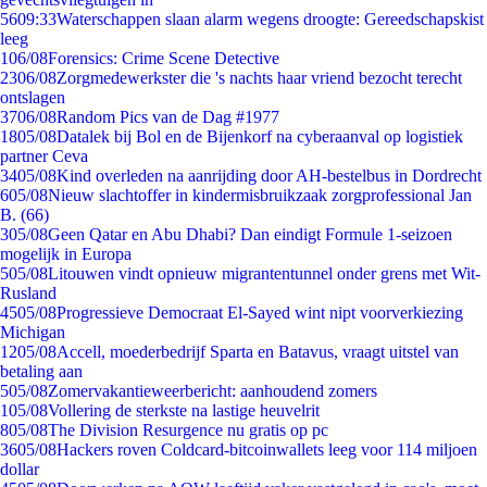
56
09:33
Waterschappen slaan alarm wegens droogte: Gereedschapskist
leeg
1
06/08
Forensics: Crime Scene Detective
23
06/08
Zorgmedewerkster die 's nachts haar vriend bezocht terecht
ontslagen
37
06/08
Random Pics van de Dag #1977
18
05/08
Datalek bij Bol en de Bijenkorf na cyberaanval op logistiek
partner Ceva
34
05/08
Kind overleden na aanrijding door AH-bestelbus in Dordrecht
6
05/08
Nieuw slachtoffer in kindermisbruikzaak zorgprofessional Jan
B. (66)
3
05/08
Geen Qatar en Abu Dhabi? Dan eindigt Formule 1-seizoen
mogelijk in Europa
5
05/08
Litouwen vindt opnieuw migrantentunnel onder grens met Wit-
Rusland
45
05/08
Progressieve Democraat El-Sayed wint nipt voorverkiezing
Michigan
12
05/08
Accell, moederbedrijf Sparta en Batavus, vraagt uitstel van
betaling aan
5
05/08
Zomervakantieweerbericht: aanhoudend zomers
1
05/08
Vollering de sterkste na lastige heuvelrit
8
05/08
The Division Resurgence nu gratis op pc
36
05/08
Hackers roven Coldcard-bitcoinwallets leeg voor 114 miljoen
dollar