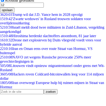
Scrollbar gebruiken
opslaan
36
20:03
Trump wil dat J.D. Vance hem in 2028 opvolgt
15
19:42
'Zwarte weduwes' in Rusland trouwen soldaten voor
overlijdensuitkering
52
10:59
Israël meldt dood twee militairen in Zuid-Libanon, vergelding
aangekondigd
15
10:48
Hiroshima herdenkt slachtoffers atoombom, 81 jaar later
16
10:32
Drone met explosieven bij Duits vliegveld voedt vrees voor
hybride aanval
22
10:16
Iran en Oman eens over route Straat van Hormuz, VS
buitenspel
25
10:08
NAVO zet wegens Russische provocatie 250% meer
gevechtsvliegtuigen in
5
05/08
Litouwen vindt opnieuw migrantentunnel onder grens met Wit-
Rusland
36
05/08
Hackers roven Coldcard-bitcoinwallets leeg voor 114 miljoen
dollar
18
05/08
Iran overweegt Europese hulp bij ruimen mijnen in Straat van
Hormuz