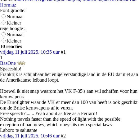
Hormuz
Font-grootte:
Normaal
Kleiner
regelhoogte :
Normaal
Kleiner
10 reacties
vrijdag 11 juli 2025, 10:35 uur
#1
1
BasOne
Spaceship!
Frankrijk is schijnbaar het enige verstandige land in de EU dat niet aan
de Amerikaanse leiband loopt.
Hoewel ik niet snap waarom het VK F-35's aan wil schaffen voor hun
kernwapens.
De Eurofighter waar de VK er meer dan 100 van heeft is ook geschikt
om de Britse kernwapens af te vuren.
Free speech?....... Yeah about as free as a Ferrari!!
Nothing travels faster than the speed of light with the possible
exception of bad news, which obeys its own special laws.
Laboro te salutante
vrijdag 11 juli 2025, 10:46 uur
#2