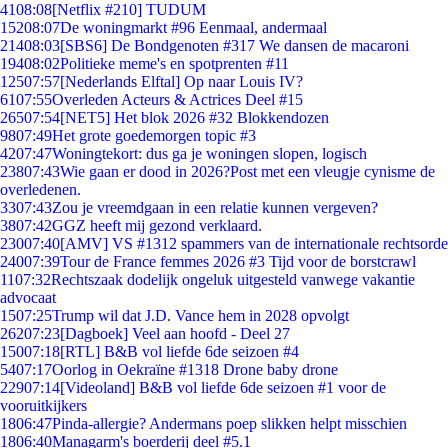
41
08:08
[Netflix #210] TUDUM
152
08:07
De woningmarkt #96 Eenmaal, andermaal
214
08:03
[SBS6] De Bondgenoten #317 We dansen de macaroni
194
08:02
Politieke meme's en spotprenten #11
125
07:57
[Nederlands Elftal] Op naar Louis IV?
61
07:55
Overleden Acteurs & Actrices Deel #15
265
07:54
[NET5] Het blok 2026 #32 Blokkendozen
98
07:49
Het grote goedemorgen topic #3
42
07:47
Woningtekort: dus ga je woningen slopen, logisch
238
07:43
Wie gaan er dood in 2026?Post met een vleugje cynisme de
overledenen.
33
07:43
Zou je vreemdgaan in een relatie kunnen vergeven?
38
07:42
GGZ heeft mij gezond verklaard.
230
07:40
[AMV] VS #1312 spammers van de internationale rechtsorde
240
07:39
Tour de France femmes 2026 #3 Tijd voor de borstcrawl
11
07:32
Rechtszaak dodelijk ongeluk uitgesteld vanwege vakantie
advocaat
15
07:25
Trump wil dat J.D. Vance hem in 2028 opvolgt
262
07:23
[Dagboek] Veel aan hoofd - Deel 27
150
07:18
[RTL] B&B vol liefde 6de seizoen #4
54
07:17
Oorlog in Oekraïne #1318 Drone baby drone
229
07:14
[Videoland] B&B vol liefde 6de seizoen #1 voor de
vooruitkijkers
18
06:47
Pinda-allergie? Andermans poep slikken helpt misschien
18
06:40
Managarm's boerderij deel #5.1