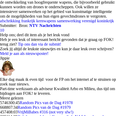
de ontwikkeling van hoogfrequente wapens, die bijvoorbeeld gebruikt
kunnen worden om drones te onderscheppen. Ook willen ze
intensiever samenwerken op het gebied van kunstmatige intelligentie
om de mogelijkheden van hun eigen gevechtsdrones te vergroten.
afschrikking
frankrijk
kernwapens
samenwerking
verenigd koninkrijk
Submitter:
Bron:
NTV Nachrichten
10
Help ons; deel dit item als je het leuk vond
Heb je een leuk of interessant bericht gevonden dat je graag op FOK!
terug ziet?
Tip ons dan via de submit!
Zoek jij altijd de leukste nieuwtjes en kun je daar leuk over schrijven?
Meld je aan als nieuwsposter!
Jippie
Elke dag maak ik even tijd voor de FP om het internet af te struinen op
zoek naar nieuws.
Part-time werkzaam als adviseur Kwaliteit Arbo en Milieu, dus tijd om
bijdragen aan FOK! te leveren.
Meest gelezen
57463
00:45
Random Pics van de Dag #1978
6688
07:34
Random Pics van de Dag #1979
4574
08:03
VrijMiBabes #316 (not very sfw!)