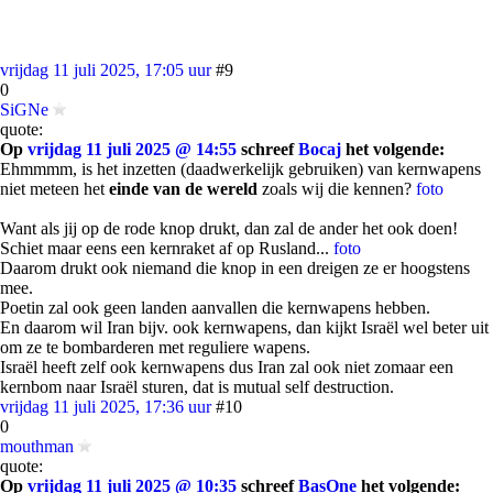
vrijdag 11 juli 2025, 17:05 uur
#9
0
SiGNe
quote:
Op
vrijdag 11 juli 2025 @ 14:55
schreef
Bocaj
het volgende:
Ehmmmm, is het inzetten (daadwerkelijk gebruiken) van kernwapens
niet meteen het
einde van de wereld
zoals wij die kennen?
foto
Want als jij op de rode knop drukt, dan zal de ander het ook doen!
Schiet maar eens een kernraket af op Rusland...
foto
Daarom drukt ook niemand die knop in een dreigen ze er hoogstens
mee.
Poetin zal ook geen landen aanvallen die kernwapens hebben.
En daarom wil Iran bijv. ook kernwapens, dan kijkt Israël wel beter uit
om ze te bombarderen met reguliere wapens.
Israël heeft zelf ook kernwapens dus Iran zal ook niet zomaar een
kernbom naar Israël sturen, dat is mutual self destruction.
vrijdag 11 juli 2025, 17:36 uur
#10
0
mouthman
quote:
Op
vrijdag 11 juli 2025 @ 10:35
schreef
BasOne
het volgende: