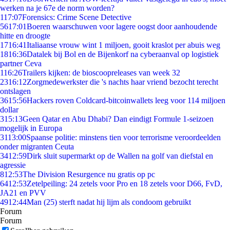
werken na je 67e de norm worden?
1
17:07
Forensics: Crime Scene Detective
56
17:01
Boeren waarschuwen voor lagere oogst door aanhoudende
hitte en droogte
17
16:41
Italiaanse vrouw wint 1 miljoen, gooit kraslot per abuis weg
18
16:36
Datalek bij Bol en de Bijenkorf na cyberaanval op logistiek
partner Ceva
1
16:26
Trailers kijken: de bioscoopreleases van week 32
23
16:12
Zorgmedewerkster die 's nachts haar vriend bezocht terecht
ontslagen
36
15:56
Hackers roven Coldcard-bitcoinwallets leeg voor 114 miljoen
dollar
3
15:13
Geen Qatar en Abu Dhabi? Dan eindigt Formule 1-seizoen
mogelijk in Europa
31
13:00
Spaanse politie: minstens tien voor terrorisme veroordeelden
onder migranten Ceuta
34
12:59
Dirk sluit supermarkt op de Wallen na golf van diefstal en
agressie
8
12:53
The Division Resurgence nu gratis op pc
64
12:53
Zetelpeiling: 24 zetels voor Pro en 18 zetels voor D66, FvD,
JA21 en PVV
49
12:44
Man (25) sterft nadat hij lijm als condoom gebruikt
Forum
Forum