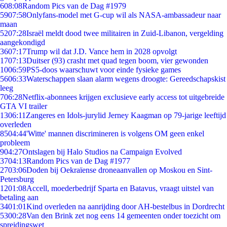
6
08:08
Random Pics van de Dag #1979
59
07:58
Onlyfans-model met G-cup wil als NASA-ambassadeur naar
maan
52
07:28
Israël meldt dood twee militairen in Zuid-Libanon, vergelding
aangekondigd
36
07:17
Trump wil dat J.D. Vance hem in 2028 opvolgt
17
07:13
Duitser (93) crasht met quad tegen boom, vier gewonden
10
06:59
PS5-doos waarschuwt voor einde fysieke games
56
06:33
Waterschappen slaan alarm wegens droogte: Gereedschapskist
leeg
7
06:28
Netflix-abonnees krijgen exclusieve early access tot uitgebreide
GTA VI trailer
13
06:11
Zangeres en Idols-jurylid Jerney Kaagman op 79-jarige leeftijd
overleden
85
04:44
'Witte' mannen discrimineren is volgens OM geen enkel
probleem
9
04:27
Ontslagen bij Halo Studios na Campaign Evolved
37
04:13
Random Pics van de Dag #1977
27
03:06
Doden bij Oekraïense droneaanvallen op Moskou en Sint-
Petersburg
12
01:08
Accell, moederbedrijf Sparta en Batavus, vraagt uitstel van
betaling aan
34
01:01
Kind overleden na aanrijding door AH-bestelbus in Dordrecht
53
00:28
Van den Brink zet nog eens 14 gemeenten onder toezicht om
spreidingswet