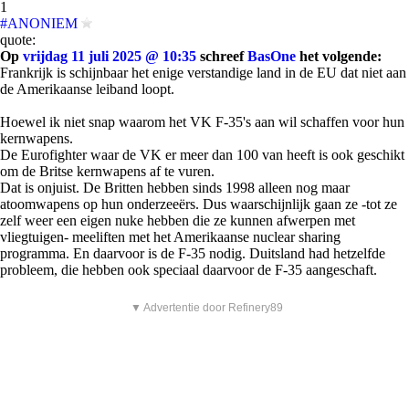
1
#ANONIEM
quote:
Op
vrijdag 11 juli 2025 @ 10:35
schreef
BasOne
het volgende:
Frankrijk is schijnbaar het enige verstandige land in de EU dat niet aan
de Amerikaanse leiband loopt.
Hoewel ik niet snap waarom het VK F-35's aan wil schaffen voor hun
kernwapens.
De Eurofighter waar de VK er meer dan 100 van heeft is ook geschikt
om de Britse kernwapens af te vuren.
Dat is onjuist. De Britten hebben sinds 1998 alleen nog maar
atoomwapens op hun onderzeeërs. Dus waarschijnlijk gaan ze -tot ze
zelf weer een eigen nuke hebben die ze kunnen afwerpen met
vliegtuigen- meeliften met het Amerikaanse nuclear sharing
programma. En daarvoor is de F-35 nodig. Duitsland had hetzelfde
probleem, die hebben ook speciaal daarvoor de F-35 aangeschaft.
▼ Advertentie door Refinery89