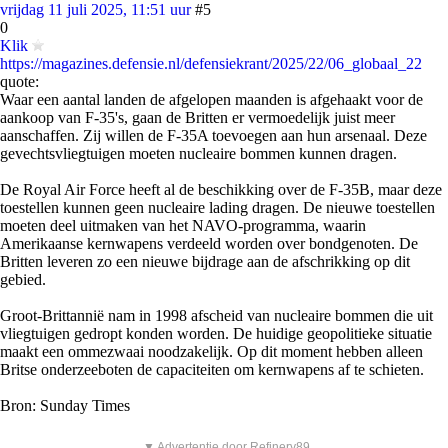
vrijdag 11 juli 2025, 11:51 uur
#5
0
Klik
https://magazines.defensie.nl/defensiekrant/2025/22/06_globaal_22
quote:
Waar een aantal landen de afgelopen maanden is afgehaakt voor de
aankoop van F-35's, gaan de Britten er vermoedelijk juist meer
aanschaffen. Zij willen de F-35A toevoegen aan hun arsenaal. Deze
gevechtsvliegtuigen moeten nucleaire bommen kunnen dragen.
De Royal Air Force heeft al de beschikking over de F-35B, maar deze
toestellen kunnen geen nucleaire lading dragen. De nieuwe toestellen
moeten deel uitmaken van het NAVO-programma, waarin
Amerikaanse kernwapens verdeeld worden over bondgenoten. De
Britten leveren zo een nieuwe bijdrage aan de afschrikking op dit
gebied.
Groot-Brittannië nam in 1998 afscheid van nucleaire bommen die uit
vliegtuigen gedropt konden worden. De huidige geopolitieke situatie
maakt een ommezwaai noodzakelijk. Op dit moment hebben alleen
Britse onderzeeboten de capaciteiten om kernwapens af te schieten.
Bron: Sunday Times
▼ Advertentie door Refinery89