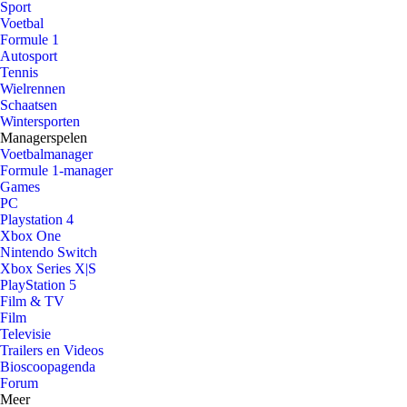
Sport
Voetbal
Formule 1
Autosport
Tennis
Wielrennen
Schaatsen
Wintersporten
Managerspelen
Voetbalmanager
Formule 1-manager
Games
PC
Playstation 4
Xbox One
Nintendo Switch
Xbox Series X|S
PlayStation 5
Film & TV
Film
Televisie
Trailers en Videos
Bioscoopagenda
Forum
Meer