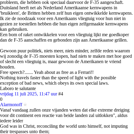
probleem, die hebben ook speciaal daarvoor de F-35 aangeschaft.
Duitsland heeft net als Nederland Amerikaanse kernwapens in
'bruikleen', de Britten hebben zelf hun eigen ontwikkelde kernwapens.
Ik zie de noodzaak voor een Amerikaans vliegtuig voor hun niet in
gezien ze toestellen hebben die hun eigen zelfgemaakte kernwapens
kan gebruiken.
Een bom of raket ontwikkelen voor een vliegtuig lijkt me goedkoper
dan de F-35 aanschaffen en gebonden zijn aan Amerikaanse grillen.
Gewoon puur politiek, niets meer, niets minder, zelfde reden waarom
wij zonodig de F-35 moesten kopen, had niets te maken met hoe goed
of slecht een vliegtuig is, maar gewoon de Amerikanen te vriend
houden.
Free speech?....... Yeah about as free as a Ferrari!!
Nothing travels faster than the speed of light with the possible
exception of bad news, which obeys its own special laws.
Laboro te salutante
vrijdag 11 juli 2025, 11:47 uur
#4
0
Alarmonoff
Vanaf vandaag zullen onze vijanden weten dat elke extreme dreiging
voor dit continent een reactie van beide landen zal uitlokken", aldus
iedere leider
God was in Christ, reconciling the world unto himself, not imputing
their trespasses unto them;