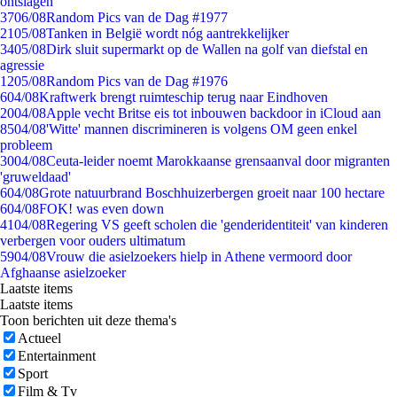
ontslagen
37
06/08
Random Pics van de Dag #1977
21
05/08
Tanken in België wordt nóg aantrekkelijker
34
05/08
Dirk sluit supermarkt op de Wallen na golf van diefstal en
agressie
12
05/08
Random Pics van de Dag #1976
6
04/08
Kraftwerk brengt ruimteschip terug naar Eindhoven
20
04/08
Apple vecht Britse eis tot inbouwen backdoor in iCloud aan
85
04/08
'Witte' mannen discrimineren is volgens OM geen enkel
probleem
30
04/08
Ceuta-leider noemt Marokkaanse grensaanval door migranten
'gruweldaad'
6
04/08
Grote natuurbrand Boschhuizerbergen groeit naar 100 hectare
6
04/08
FOK! was even down
41
04/08
Regering VS geeft scholen die 'genderidentiteit' van kinderen
verbergen voor ouders ultimatum
59
04/08
Vrouw die asielzoekers hielp in Athene vermoord door
Afghaanse asielzoeker
Laatste items
Laatste items
Toon berichten uit deze thema's
Actueel
Entertainment
Sport
Film & Tv