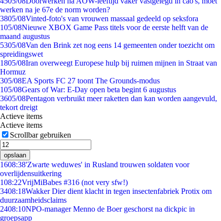
45
05/08
Doorwerken na AOW-leeftijd vaker vastgelegd in cao's, moet
werken na je 67e de norm worden?
38
05/08
Vinted-foto's van vrouwen massaal gedeeld op seksfora
1
05/08
Nieuwe XBOX Game Pass titels voor de eerste helft van de
maand augustus
53
05/08
Van den Brink zet nog eens 14 gemeenten onder toezicht om
spreidingswet
18
05/08
Iran overweegt Europese hulp bij ruimen mijnen in Straat van
Hormuz
3
05/08
EA Sports FC 27 toont The Grounds-modus
1
05/08
Gears of War: E-Day open beta begint 6 augustus
36
05/08
Pentagon verbruikt meer raketten dan kan worden aangevuld,
tekort dreigt
Actieve items
Actieve items
Scrollbar gebruiken
opslaan
16
08:38
'Zwarte weduwes' in Rusland trouwen soldaten voor
overlijdensuitkering
1
08:22
VrijMiBabes #316 (not very sfw!)
34
08:18
Wakker Dier dient klacht in tegen insectenfabriek Protix om
duurzaamheidsclaims
24
08:10
NPO-manager Menno de Boer geschorst na dickpic in
groepsapp