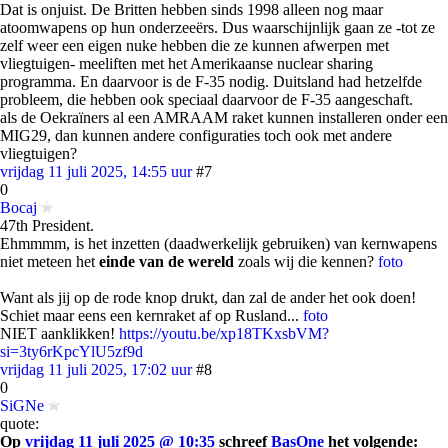
Dat is onjuist. De Britten hebben sinds 1998 alleen nog maar
atoomwapens op hun onderzeeërs. Dus waarschijnlijk gaan ze -tot ze
zelf weer een eigen nuke hebben die ze kunnen afwerpen met
vliegtuigen- meeliften met het Amerikaanse nuclear sharing
programma. En daarvoor is de F-35 nodig. Duitsland had hetzelfde
probleem, die hebben ook speciaal daarvoor de F-35 aangeschaft.
als de Oekraïners al een AMRAAM raket kunnen installeren onder een
MIG29, dan kunnen andere configuraties toch ook met andere
vliegtuigen?
vrijdag 11 juli 2025, 14:55 uur
#7
0
Bocaj
47th President.
Ehmmmm, is het inzetten (daadwerkelijk gebruiken) van kernwapens
niet meteen het
einde van de wereld
zoals wij die kennen?
foto
Want als jij op de rode knop drukt, dan zal de ander het ook doen!
Schiet maar eens een kernraket af op Rusland...
foto
NIET aanklikken!
https://youtu.be/xp18TKxsbVM?
si=3ty6rKpcYlU5zf9d
vrijdag 11 juli 2025, 17:02 uur
#8
0
SiGNe
quote:
Op
vrijdag 11 juli 2025 @ 10:35
schreef
BasOne
het volgende: