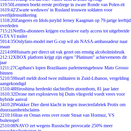
1
19:50
Lemmen boekt eerste profzege in zware Ronde van Polen-rit
16
19:42
'Zwarte weduwes' in Rusland trouwen soldaten voor
overlijdensuitkering
13
18:20
Zangeres en Idols-jurylid Jerney Kaagman op 79-jarige leeftijd
overleden
7
15:21
Netflix-abonnees krijgen exclusieve early access tot uitgebreide
GTA VI trailer
59
14:35
Onlyfans-model met G-cup wil als NASA-ambassadeur naar
maan
22
14:09
Huisarts per direct uit vak gezet om ernstig alcoholmisbruik
2
12:12
XBOX platform krijgt zijn eigen "Platinum" achievements dit
jaar
12
11:27
Capibara's lopen Braziliaans parlementsgebouw Mato Grosso
binnen
52
10:59
Israël meldt dood twee militairen in Zuid-Libanon, vergelding
aangekondigd
15
10:48
Hiroshima herdenkt slachtoffers atoombom, 81 jaar later
16
10:32
Drone met explosieven bij Duits vliegveld voedt vrees voor
hybride aanval
34
10:28
Wakker Dier dient klacht in tegen insectenfabriek Protix om
duurzaamheidsclaims
22
10:16
Iran en Oman eens over route Straat van Hormuz, VS
buitenspel
25
10:08
NAVO zet wegens Russische provocatie 250% meer
gevechtsvliegtuigen in