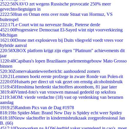
25
22:56
NAVO zet wegens Russische provocatie 250% meer
gevechtsvliegtuigen in
22
22:50
Iran en Oman eens over route Straat van Hormuz, VS
buitenspel
2
22:17
Le Court wint na nerveuze finale, Pieterse derde
45
21:00
Progressieve Democraat El-Sayed wint nipt voorverkiezing
Michigan
16
21:00
Drone met explosieven bij Duits vliegveld voedt vrees voor
hybride aanval
2
20:58
XBOX platform krijgt zijn eigen "Platinum" achievements dit
jaar
12
20:48
Capibara's lopen Braziliaans parlementsgebouw Mato Grosso
binnen
5
20:30
Zomervakantieweerbericht: aanhoudend zomers
1
20:21
Lemmen boekt eerste profzege in zware Ronde van Polen-rit
22
20:05
Huisarts per direct uit vak gezet om ernstig alcoholmisbruik
15
19:45
Hiroshima herdenkt slachtoffers atoombom, 81 jaar later
38
19:40
Vinted-foto's van vrouwen massaal gedeeld op seksfora
21
19:34
OM: vierde verdachte (18) vast op verdenking van beramen
aanslag
19
19:25
Random Pics van de Dag #1978
8
18:19
In Spider-Man: Brand New Day is Spidey echt weer Spidey
6
18:18
Nieuw slachtoffer in kindermisbruikzaak zorgprofessional Jan
B. (66)
45
17:10
Doorwerken na AOW-leeftijd vaker vastgelegd in cao's, moet