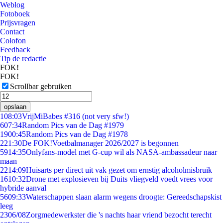
Weblog
Fotoboek
Prijsvragen
Contact
Colofon
Feedback
Tip de redactie
FOK!
FOK!
Scrollbar gebruiken
opslaan
1
08:03
VrijMiBabes #316 (not very sfw!)
6
07:34
Random Pics van de Dag #1979
19
00:45
Random Pics van de Dag #1978
2
21:30
De FOK!Voetbalmanager 2026/2027 is begonnen
59
14:35
Onlyfans-model met G-cup wil als NASA-ambassadeur naar
maan
22
14:09
Huisarts per direct uit vak gezet om ernstig alcoholmisbruik
16
10:32
Drone met explosieven bij Duits vliegveld voedt vrees voor
hybride aanval
56
09:33
Waterschappen slaan alarm wegens droogte: Gereedschapskist
leeg
23
06/08
Zorgmedewerkster die 's nachts haar vriend bezocht terecht