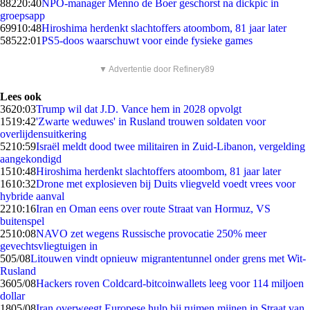
882
20:40
NPO-manager Menno de Boer geschorst na dickpic in
groepsapp
699
10:48
Hiroshima herdenkt slachtoffers atoombom, 81 jaar later
585
22:01
PS5-doos waarschuwt voor einde fysieke games
▼ Advertentie door Refinery89
Lees ook
36
20:03
Trump wil dat J.D. Vance hem in 2028 opvolgt
15
19:42
'Zwarte weduwes' in Rusland trouwen soldaten voor
overlijdensuitkering
52
10:59
Israël meldt dood twee militairen in Zuid-Libanon, vergelding
aangekondigd
15
10:48
Hiroshima herdenkt slachtoffers atoombom, 81 jaar later
16
10:32
Drone met explosieven bij Duits vliegveld voedt vrees voor
hybride aanval
22
10:16
Iran en Oman eens over route Straat van Hormuz, VS
buitenspel
25
10:08
NAVO zet wegens Russische provocatie 250% meer
gevechtsvliegtuigen in
5
05/08
Litouwen vindt opnieuw migrantentunnel onder grens met Wit-
Rusland
36
05/08
Hackers roven Coldcard-bitcoinwallets leeg voor 114 miljoen
dollar
18
05/08
Iran overweegt Europese hulp bij ruimen mijnen in Straat van