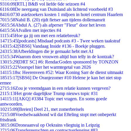
93
16:09
[RTL] B&B vol liefde 6de seizoen #4
61
16:08
De neergang van Duitsland als lichtend voorbeeld #3
84
16:07
30 asielzoekers kosten 1 miljoen in hotel centrum Haarlem
70
15:58
Nabil B. (20) rijdt fietser aan tijdens dollemansrit
56
15:56
Abdul A. (27) als afperser "Fleur" door het leven
64
15:56
Afvallen met injecties #4
11
15:45
Hoe ga jij om met een relatiebreuk?
147
15:45
[podcasts] Misdaad podcasts #3 - Twee weken taakstraf
143
15:42
[SBS6] Vandaag Inside #136 - Boekje pluggen.
243
15:38
Afbeeldingen die je gemaakt hebt met AI
15
15:34
Waarom doen vrouwen altijd hun telly in de kontzak?
130
15:29
[DRT SC] #6: RendacGoden sponsored by TONZON
163
15:22
Voorspel hier het warmtegetal van 2026
141
15:18
sc Heerenveen #52: Waar Koning Sarr de dienst uitmaakt
185
15:17
[SBS6] De Oranjezomer #10 Helene je kan het niet stop
ermee
27
15:16
Zou je vreemdgaan in een relatie kunnen vergeven?
21
15:13
Het grote dagelijkse Trump nieuws topic #31
141
15:11
[AKQ] #3384 Topic met vragen. En soms goede
antwoorden.
102
15:09
[Breien] Deel 21, met zomerbreisels
72
15:08
Voedselwaakhond wil dat Efteling stopt met onbeperkt
frisdrank
38
15:06
Droneaanval op Oekrains vliegtuig in Leipzig
27
15:06
Transfergeruchten en contractverlenging #83