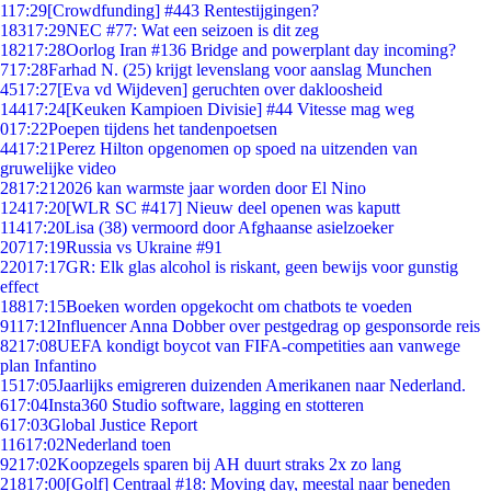
1
17:29
[Crowdfunding] #443 Rentestijgingen?
183
17:29
NEC #77: Wat een seizoen is dit zeg
182
17:28
Oorlog Iran #136 Bridge and powerplant day incoming?
7
17:28
Farhad N. (25) krijgt levenslang voor aanslag Munchen
45
17:27
[Eva vd Wijdeven] geruchten over dakloosheid
144
17:24
[Keuken Kampioen Divisie] #44 Vitesse mag weg
0
17:22
Poepen tijdens het tandenpoetsen
44
17:21
Perez Hilton opgenomen op spoed na uitzenden van
gruwelijke video
28
17:21
2026 kan warmste jaar worden door El Nino
124
17:20
[WLR SC #417] Nieuw deel openen was kaputt
114
17:20
Lisa (38) vermoord door Afghaanse asielzoeker
207
17:19
Russia vs Ukraine #91
220
17:17
GR: Elk glas alcohol is riskant, geen bewijs voor gunstig
effect
188
17:15
Boeken worden opgekocht om chatbots te voeden
91
17:12
Influencer Anna Dobber over pestgedrag op gesponsorde reis
82
17:08
UEFA kondigt boycot van FIFA-competities aan vanwege
plan Infantino
15
17:05
Jaarlijks emigreren duizenden Amerikanen naar Nederland.
6
17:04
Insta360 Studio software, lagging en stotteren
6
17:03
Global Justice Report
116
17:02
Nederland toen
92
17:02
Koopzegels sparen bij AH duurt straks 2x zo lang
218
17:00
[Golf] Centraal #18: Moving day, meestal naar beneden