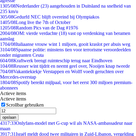
agressie
13
05/08
Nederlander (23) aangehouden in Duitsland na snelheid van
235 km/u
3
05/08
Gedurfd NEC blijft overeind bij Olympiakos
14
05/08
Long live the 7th of October
12
05/08
Random Pics van de Dag #1976
20
04/08
OM: vierde verdachte (18) vast op verdenking van beramen
aanslag
17
04/08
Italiaanse vrouw wint 1 miljoen, gooit kraslot per abuis weg
31
04/08
Spaanse politie: minstens tien voor terrorisme veroordeelden
onder migranten Ceuta
6
04/08
Kraftwerk brengt ruimteschip terug naar Eindhoven
1
04/08
Reusser wint tijdrit en neemt geel over, Nooijen knap tweede
7
04/08
Vakantiekiekje Verstappen en Wolff voedt geruchten over
Mercedes-overstap
18
04/08
Spotify bereikt mijlpaal, voor het eerst 300 miljoen premium-
abonnees
Actieve items
Actieve items
Scrollbar gebruiken
opslaan
43
17:33
Onlyfans-model met G-cup wil als NASA-ambassadeur naar
maan
39
17:31
Israël meldt dood twee militairen in Zuid-Libanon, vergelding