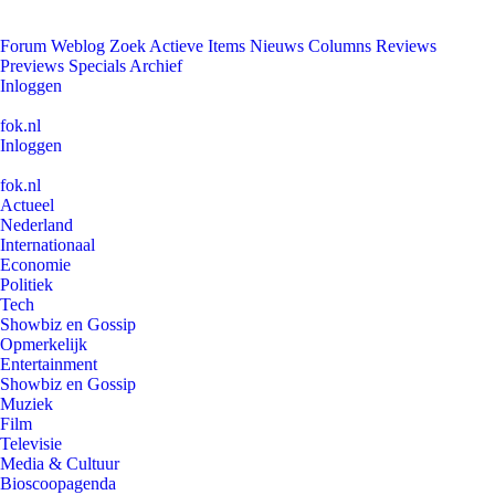
Forum
Weblog
Zoek
Actieve Items
Nieuws
Columns
Reviews
Previews
Specials
Archief
Inloggen
fok.nl
Inloggen
fok.nl
Actueel
Nederland
Internationaal
Economie
Politiek
Tech
Showbiz en Gossip
Opmerkelijk
Entertainment
Showbiz en Gossip
Muziek
Film
Televisie
Media & Cultuur
Bioscoopagenda