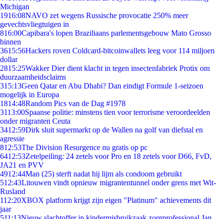
Michigan
19
16:08
NAVO zet wegens Russische provocatie 250% meer
gevechtsvliegtuigen in
8
16:00
Capibara's lopen Braziliaans parlementsgebouw Mato Grosso
binnen
36
15:56
Hackers roven Coldcard-bitcoinwallets leeg voor 114 miljoen
dollar
28
15:25
Wakker Dier dient klacht in tegen insectenfabriek Protix om
duurzaamheidsclaims
3
15:13
Geen Qatar en Abu Dhabi? Dan eindigt Formule 1-seizoen
mogelijk in Europa
18
14:48
Random Pics van de Dag #1978
31
13:00
Spaanse politie: minstens tien voor terrorisme veroordeelden
onder migranten Ceuta
34
12:59
Dirk sluit supermarkt op de Wallen na golf van diefstal en
agressie
8
12:53
The Division Resurgence nu gratis op pc
64
12:53
Zetelpeiling: 24 zetels voor Pro en 18 zetels voor D66, FvD,
JA21 en PVV
49
12:44
Man (25) sterft nadat hij lijm als condoom gebruikt
5
12:43
Litouwen vindt opnieuw migrantentunnel onder grens met Wit-
Rusland
1
12:20
XBOX platform krijgt zijn eigen "Platinum" achievements dit
jaar
5
11:13
Nieuw slachtoffer in kindermisbruikzaak zorgprofessional Jan