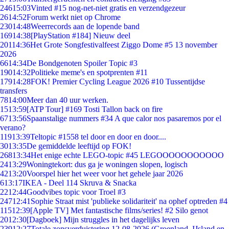
246
15:03
Vinted #15 nog-net-niet gratis en verzendgezeur
26
14:52
Forum werkt niet op Chrome
230
14:48
Weerrecords aan de lopende band
169
14:38
[PlayStation #184] Nieuw deel
201
14:36
Het Grote Songfestivalfeest Ziggo Dome #5 13 november
2026
66
14:34
De Bondgenoten Spoiler Topic #3
190
14:32
Politieke meme's en spotprenten #11
179
14:28
FOK! Premier Cycling League 2026 #10 Tussentijdse
transfers
78
14:00
Meer dan 40 uur werken.
15
13:59
[ATP Tour] #169 Tosti Tallon back on fire
67
13:56
Spaanstalige nummers #34 A que calor nos pasaremos por el
verano?
119
13:39
Teltopic #1558 tel door en door en door....
30
13:35
De gemiddelde leeftijd op FOK!
268
13:34
Het enige echte LEGO-topic #45 LEGOOOOOOOOOOO
24
13:29
Woningtekort: dus ga je woningen slopen, logisch
42
13:20
Voorspel hier het weer voor het gehele jaar 2026
6
13:17
IKEA - Deel 114 Skruva & Snacka
22
12:44
Goodvibes topic voor Troel #3
247
12:41
Sophie Straat mist 'publieke solidariteit' na ophef optreden #4
115
12:39
[Apple TV] Met fantastische films/series! #2 Silo genot
20
12:30
[Dagboek] Mijn struggles in het dagelijks leven
239
12:27
Totale zonsverduistering 12-08-2026 (Groenland, IJsland en