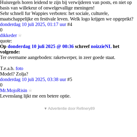
Huisregels horen leidend te zijn bij verwijderen van posts, en niet op
basis van willekeur of onwelgevallige meningen!
Sehr schnell fur Wappies verboten: het sociale, culturele,
maatschappelijke en festivale leven. Welk logo krijgen we opgeprikt?
donderdag 10 juli 2025, 01:17 uur
#4
0
dikkeder
quote:
Op
donderdag 10 juli 2025 @ 00:36
schreef
noizzieNL
het
volgende:
Ter overname aangeboden: raketwerper, in zeer goede staat.
T.e.a.b.
foto
Model? Zolja?
donderdag 10 juli 2025, 03:38 uur
#5
0
Mr.MojoRisin
Levenslang lijkt me een betere optie.
▼ Advertentie door Refinery89