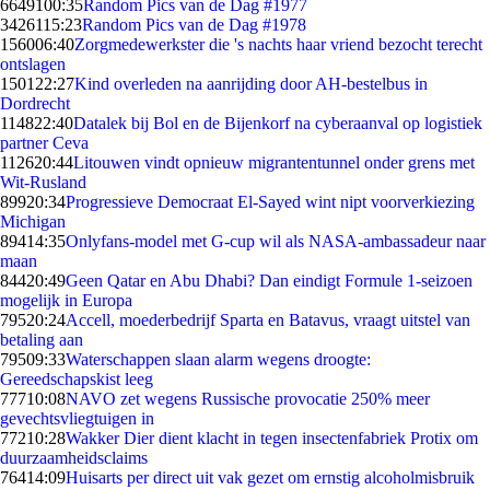
66491
00:35
Random Pics van de Dag #1977
34261
15:23
Random Pics van de Dag #1978
1560
06:40
Zorgmedewerkster die 's nachts haar vriend bezocht terecht
ontslagen
1501
22:27
Kind overleden na aanrijding door AH-bestelbus in
Dordrecht
1148
22:40
Datalek bij Bol en de Bijenkorf na cyberaanval op logistiek
partner Ceva
1126
20:44
Litouwen vindt opnieuw migrantentunnel onder grens met
Wit-Rusland
899
20:34
Progressieve Democraat El-Sayed wint nipt voorverkiezing
Michigan
894
14:35
Onlyfans-model met G-cup wil als NASA-ambassadeur naar
maan
844
20:49
Geen Qatar en Abu Dhabi? Dan eindigt Formule 1-seizoen
mogelijk in Europa
795
20:24
Accell, moederbedrijf Sparta en Batavus, vraagt uitstel van
betaling aan
795
09:33
Waterschappen slaan alarm wegens droogte:
Gereedschapskist leeg
777
10:08
NAVO zet wegens Russische provocatie 250% meer
gevechtsvliegtuigen in
772
10:28
Wakker Dier dient klacht in tegen insectenfabriek Protix om
duurzaamheidsclaims
764
14:09
Huisarts per direct uit vak gezet om ernstig alcoholmisbruik