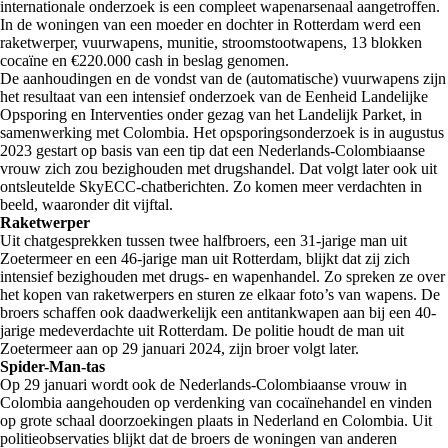
internationale onderzoek is een compleet wapenarsenaal aangetroffen.
In de woningen van een moeder en dochter in Rotterdam werd een
raketwerper, vuurwapens, munitie, stroomstootwapens, 13 blokken
cocaïne en €220.000 cash in beslag genomen.
De aanhoudingen en de vondst van de (automatische) vuurwapens zijn
het resultaat van een intensief onderzoek van de Eenheid Landelijke
Opsporing en Interventies onder gezag van het Landelijk Parket, in
samenwerking met Colombia. Het opsporingsonderzoek is in augustus
2023 gestart op basis van een tip dat een Nederlands-Colombiaanse
vrouw zich zou bezighouden met drugshandel. Dat volgt later ook uit
ontsleutelde SkyECC-chatberichten. Zo komen meer verdachten in
beeld, waaronder dit vijftal.
Raketwerper
Uit chatgesprekken tussen twee halfbroers, een 31-jarige man uit
Zoetermeer en een 46-jarige man uit Rotterdam, blijkt dat zij zich
intensief bezighouden met drugs- en wapenhandel. Zo spreken ze over
het kopen van raketwerpers en sturen ze elkaar foto’s van wapens. De
broers schaffen ook daadwerkelijk een antitankwapen aan bij een 40-
jarige medeverdachte uit Rotterdam. De politie houdt de man uit
Zoetermeer aan op 29 januari 2024, zijn broer volgt later.
Spider-Man-tas
Op 29 januari wordt ook de Nederlands-Colombiaanse vrouw in
Colombia aangehouden op verdenking van cocaïnehandel en vinden
op grote schaal doorzoekingen plaats in Nederland en Colombia. Uit
politieobservaties blijkt dat de broers de woningen van anderen