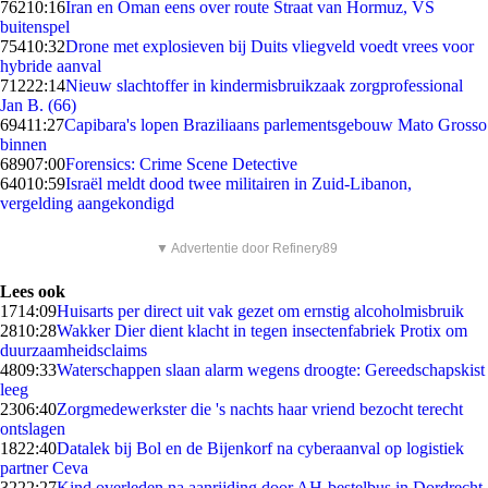
762
10:16
Iran en Oman eens over route Straat van Hormuz, VS
buitenspel
754
10:32
Drone met explosieven bij Duits vliegveld voedt vrees voor
hybride aanval
712
22:14
Nieuw slachtoffer in kindermisbruikzaak zorgprofessional
Jan B. (66)
694
11:27
Capibara's lopen Braziliaans parlementsgebouw Mato Grosso
binnen
689
07:00
Forensics: Crime Scene Detective
640
10:59
Israël meldt dood twee militairen in Zuid-Libanon,
vergelding aangekondigd
▼ Advertentie door Refinery89
Lees ook
17
14:09
Huisarts per direct uit vak gezet om ernstig alcoholmisbruik
28
10:28
Wakker Dier dient klacht in tegen insectenfabriek Protix om
duurzaamheidsclaims
48
09:33
Waterschappen slaan alarm wegens droogte: Gereedschapskist
leeg
23
06:40
Zorgmedewerkster die 's nachts haar vriend bezocht terecht
ontslagen
18
22:40
Datalek bij Bol en de Bijenkorf na cyberaanval op logistiek
partner Ceva
32
22:27
Kind overleden na aanrijding door AH-bestelbus in Dordrecht