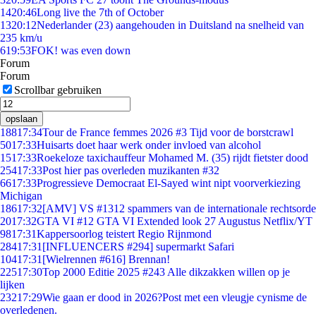
14
20:46
Long live the 7th of October
13
20:12
Nederlander (23) aangehouden in Duitsland na snelheid van
235 km/u
6
19:53
FOK! was even down
Forum
Forum
Scrollbar gebruiken
opslaan
188
17:34
Tour de France femmes 2026 #3 Tijd voor de borstcrawl
50
17:33
Huisarts doet haar werk onder invloed van alcohol
15
17:33
Roekeloze taxichauffeur Mohamed M. (35) rijdt fietster dood
254
17:33
Post hier pas overleden muzikanten #32
66
17:33
Progressieve Democraat El-Sayed wint nipt voorverkiezing
Michigan
186
17:32
[AMV] VS #1312 spammers van de internationale rechtsorde
20
17:32
GTA VI #12 GTA VI Extended look 27 Augustus Netflix/YT
98
17:31
Kappersoorlog teistert Regio Rijnmond
284
17:31
[INFLUENCERS #294] supermarkt Safari
104
17:31
[Wielrennen #616] Brennan!
225
17:30
Top 2000 Editie 2025 #243 Alle dikzakken willen op je
lijken
232
17:29
Wie gaan er dood in 2026?Post met een vleugje cynisme de
overledenen.