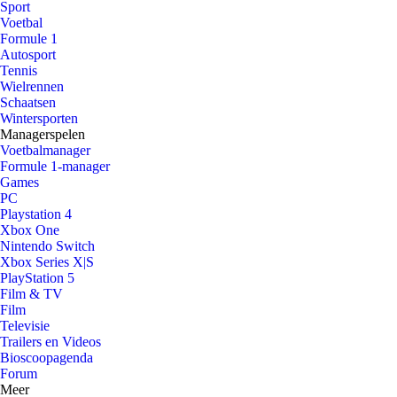
Sport
Voetbal
Formule 1
Autosport
Tennis
Wielrennen
Schaatsen
Wintersporten
Managerspelen
Voetbalmanager
Formule 1-manager
Games
PC
Playstation 4
Xbox One
Nintendo Switch
Xbox Series X|S
PlayStation 5
Film & TV
Film
Televisie
Trailers en Videos
Bioscoopagenda
Forum
Meer