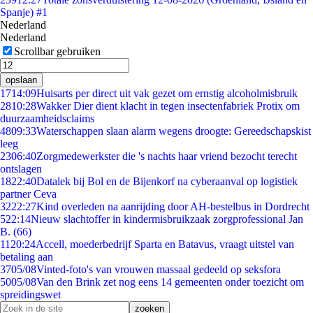
Spanje) #1
Nederland
Nederland
Scrollbar gebruiken
opslaan
17
14:09
Huisarts per direct uit vak gezet om ernstig alcoholmisbruik
28
10:28
Wakker Dier dient klacht in tegen insectenfabriek Protix om
duurzaamheidsclaims
48
09:33
Waterschappen slaan alarm wegens droogte: Gereedschapskist
leeg
23
06:40
Zorgmedewerkster die 's nachts haar vriend bezocht terecht
ontslagen
18
22:40
Datalek bij Bol en de Bijenkorf na cyberaanval op logistiek
partner Ceva
32
22:27
Kind overleden na aanrijding door AH-bestelbus in Dordrecht
5
22:14
Nieuw slachtoffer in kindermisbruikzaak zorgprofessional Jan
B. (66)
11
20:24
Accell, moederbedrijf Sparta en Batavus, vraagt uitstel van
betaling aan
37
05/08
Vinted-foto's van vrouwen massaal gedeeld op seksfora
50
05/08
Van den Brink zet nog eens 14 gemeenten onder toezicht om
spreidingswet