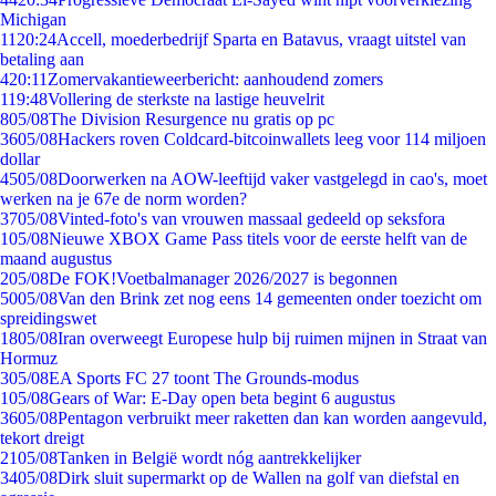
Michigan
11
20:24
Accell, moederbedrijf Sparta en Batavus, vraagt uitstel van
betaling aan
4
20:11
Zomervakantieweerbericht: aanhoudend zomers
1
19:48
Vollering de sterkste na lastige heuvelrit
8
05/08
The Division Resurgence nu gratis op pc
36
05/08
Hackers roven Coldcard-bitcoinwallets leeg voor 114 miljoen
dollar
45
05/08
Doorwerken na AOW-leeftijd vaker vastgelegd in cao's, moet
werken na je 67e de norm worden?
37
05/08
Vinted-foto's van vrouwen massaal gedeeld op seksfora
1
05/08
Nieuwe XBOX Game Pass titels voor de eerste helft van de
maand augustus
2
05/08
De FOK!Voetbalmanager 2026/2027 is begonnen
50
05/08
Van den Brink zet nog eens 14 gemeenten onder toezicht om
spreidingswet
18
05/08
Iran overweegt Europese hulp bij ruimen mijnen in Straat van
Hormuz
3
05/08
EA Sports FC 27 toont The Grounds-modus
1
05/08
Gears of War: E-Day open beta begint 6 augustus
36
05/08
Pentagon verbruikt meer raketten dan kan worden aangevuld,
tekort dreigt
21
05/08
Tanken in België wordt nóg aantrekkelijker
34
05/08
Dirk sluit supermarkt op de Wallen na golf van diefstal en