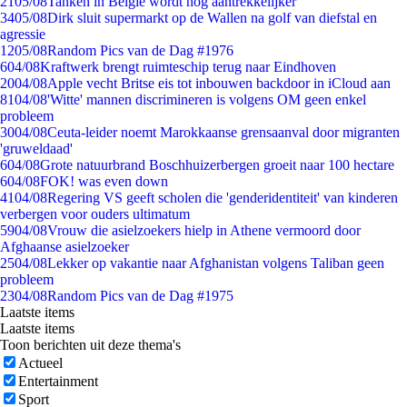
21
05/08
Tanken in België wordt nóg aantrekkelijker
34
05/08
Dirk sluit supermarkt op de Wallen na golf van diefstal en
agressie
12
05/08
Random Pics van de Dag #1976
6
04/08
Kraftwerk brengt ruimteschip terug naar Eindhoven
20
04/08
Apple vecht Britse eis tot inbouwen backdoor in iCloud aan
81
04/08
'Witte' mannen discrimineren is volgens OM geen enkel
probleem
30
04/08
Ceuta-leider noemt Marokkaanse grensaanval door migranten
'gruweldaad'
6
04/08
Grote natuurbrand Boschhuizerbergen groeit naar 100 hectare
6
04/08
FOK! was even down
41
04/08
Regering VS geeft scholen die 'genderidentiteit' van kinderen
verbergen voor ouders ultimatum
59
04/08
Vrouw die asielzoekers hielp in Athene vermoord door
Afghaanse asielzoeker
25
04/08
Lekker op vakantie naar Afghanistan volgens Taliban geen
probleem
23
04/08
Random Pics van de Dag #1975
Laatste items
Laatste items
Toon berichten uit deze thema's
Actueel
Entertainment
Sport