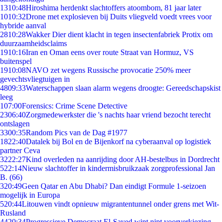
13
10:48
Hiroshima herdenkt slachtoffers atoombom, 81 jaar later
10
10:32
Drone met explosieven bij Duits vliegveld voedt vrees voor
hybride aanval
28
10:28
Wakker Dier dient klacht in tegen insectenfabriek Protix om
duurzaamheidsclaims
19
10:16
Iran en Oman eens over route Straat van Hormuz, VS
buitenspel
19
10:08
NAVO zet wegens Russische provocatie 250% meer
gevechtsvliegtuigen in
48
09:33
Waterschappen slaan alarm wegens droogte: Gereedschapskist
leeg
1
07:00
Forensics: Crime Scene Detective
23
06:40
Zorgmedewerkster die 's nachts haar vriend bezocht terecht
ontslagen
33
00:35
Random Pics van de Dag #1977
18
22:40
Datalek bij Bol en de Bijenkorf na cyberaanval op logistiek
partner Ceva
32
22:27
Kind overleden na aanrijding door AH-bestelbus in Dordrecht
5
22:14
Nieuw slachtoffer in kindermisbruikzaak zorgprofessional Jan
B. (66)
3
20:49
Geen Qatar en Abu Dhabi? Dan eindigt Formule 1-seizoen
mogelijk in Europa
5
20:44
Litouwen vindt opnieuw migrantentunnel onder grens met Wit-
Rusland
44
20:34
Progressieve Democraat El-Sayed wint nipt voorverkiezing