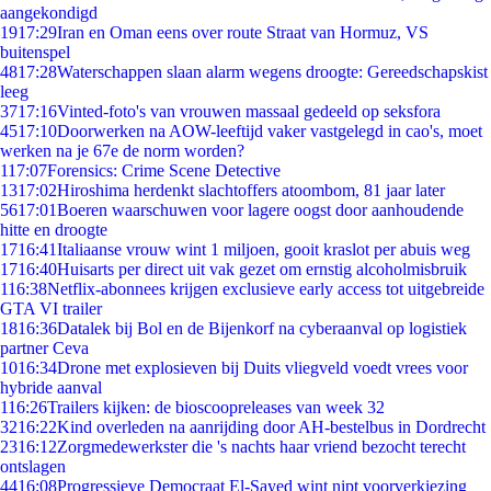
aangekondigd
19
17:29
Iran en Oman eens over route Straat van Hormuz, VS
buitenspel
48
17:28
Waterschappen slaan alarm wegens droogte: Gereedschapskist
leeg
37
17:16
Vinted-foto's van vrouwen massaal gedeeld op seksfora
45
17:10
Doorwerken na AOW-leeftijd vaker vastgelegd in cao's, moet
werken na je 67e de norm worden?
1
17:07
Forensics: Crime Scene Detective
13
17:02
Hiroshima herdenkt slachtoffers atoombom, 81 jaar later
56
17:01
Boeren waarschuwen voor lagere oogst door aanhoudende
hitte en droogte
17
16:41
Italiaanse vrouw wint 1 miljoen, gooit kraslot per abuis weg
17
16:40
Huisarts per direct uit vak gezet om ernstig alcoholmisbruik
1
16:38
Netflix-abonnees krijgen exclusieve early access tot uitgebreide
GTA VI trailer
18
16:36
Datalek bij Bol en de Bijenkorf na cyberaanval op logistiek
partner Ceva
10
16:34
Drone met explosieven bij Duits vliegveld voedt vrees voor
hybride aanval
1
16:26
Trailers kijken: de bioscoopreleases van week 32
32
16:22
Kind overleden na aanrijding door AH-bestelbus in Dordrecht
23
16:12
Zorgmedewerkster die 's nachts haar vriend bezocht terecht
ontslagen
44
16:08
Progressieve Democraat El-Sayed wint nipt voorverkiezing