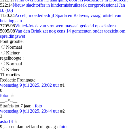
5
22:14
Nieuw slachtoffer in kindermisbruikzaak zorgprofessional Jan
B. (66)
11
20:24
Accell, moederbedrijf Sparta en Batavus, vraagt uitstel van
betaling aan
37
05/08
Vinted-foto's van vrouwen massaal gedeeld op seksfora
50
05/08
Van den Brink zet nog eens 14 gemeenten onder toezicht om
spreidingswet
Font-grootte:
Normaal
Kleiner
regelhoogte :
Normaal
Kleiner
11 reacties
Redactie Frontpage
woensdag 9 juli 2025, 23:02 uur
#1
0
foton
__--*--__
Strafeis tot 7 jaar...
foto
woensdag 9 juli 2025, 23:44 uur
#2
3
astra14
9 jaar en dan het land uit graag :
foto