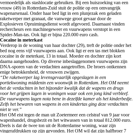
vermoedelijk als stashlocatie gebruiken. Bij een huiszoeking van een
vrouw (49) in Rotterdam-Zuid stuit de politie op een omvangrijk
wapenarsenaal. Onder haar bed ligt in een plunjezak een geladen
raketwerper met granaat, die vanwege groot gevaar door de
Explosieven Opruimingsdienst wordt afgevoerd. Daarnaast vinden
rechercheurs een machinegeweer en vuurwapens verstopt in een
Spider-Man-tas. Ook ligt er bijna 220.000 euro cash.
Cocaïne in meterkast
Verderop in de woning van haar dochter (29), treft de politie onder het
bed nog eens vijf vuurwapens aan. Ook ligt er een tas met blokken
cocaïne in de meterkast, 13 in totaal. Moeder en dochter zijn kort
daarna aangehouden. Op diverse inbeslaggenomen vuurwapens zijn
DNA-sporen van de verdachten aangetroffen. De broers ontkennen
enige betrokkenheid, de vrouwen zwijgen.
“De raketwerper lag levensgevaarlijk opgeslagen in een
portiekwoning middenin een woonwijk in Rotterdam. Het OM neemt
het de verdachten in het bijzonder kwalijk dat de wapens en drugs
voor het grijpen lagen in woningen waar ook een jong kind verbleef.
De vuurwapens lagen nota bene in dezelfde kamer als het kinderbedje.
Zelfs het bewaren van wapens in een kindertas ging deze verdachten
niet te ver.”
Het OM eist tegen de man uit Zoetermeer een celstraf van 9 jaar voor
wapenhandel, drugsbezit en het witwassen van in totaal 812.000 euro.
Deels is dat de twee ton uit de Rotterdamse woning, waar zijn
vingerafdrukken op zijn gevonden. Het OM wil dat zijn halfbroer 7