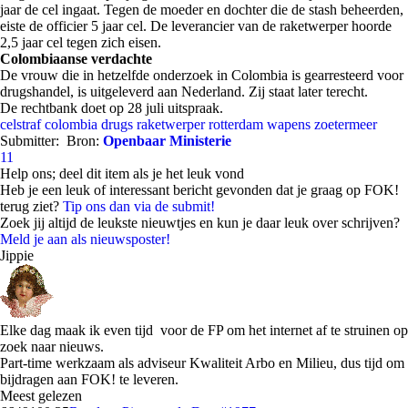
jaar de cel ingaat. Tegen de moeder en dochter die de stash beheerden,
eiste de officier 5 jaar cel. De leverancier van de raketwerper hoorde
2,5 jaar cel tegen zich eisen.
Colombiaanse verdachte
De vrouw die in hetzelfde onderzoek in Colombia is gearresteerd voor
drugshandel, is uitgeleverd aan Nederland. Zij staat later terecht.
De rechtbank doet op 28 juli uitspraak.
celstraf
colombia
drugs
raketwerper
rotterdam
wapens
zoetermeer
Submitter:
Bron:
Openbaar Ministerie
11
Help ons; deel dit item als je het leuk vond
Heb je een leuk of interessant bericht gevonden dat je graag op FOK!
terug ziet?
Tip ons dan via de submit!
Zoek jij altijd de leukste nieuwtjes en kun je daar leuk over schrijven?
Meld je aan als nieuwsposter!
Jippie
Elke dag maak ik even tijd voor de FP om het internet af te struinen op
zoek naar nieuws.
Part-time werkzaam als adviseur Kwaliteit Arbo en Milieu, dus tijd om
bijdragen aan FOK! te leveren.
Meest gelezen