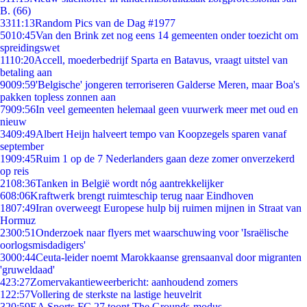
B. (66)
33
11:13
Random Pics van de Dag #1977
50
10:45
Van den Brink zet nog eens 14 gemeenten onder toezicht om
spreidingswet
11
10:20
Accell, moederbedrijf Sparta en Batavus, vraagt uitstel van
betaling aan
90
09:59
'Belgische' jongeren terroriseren Galderse Meren, maar Boa's
pakken topless zonnen aan
79
09:56
In veel gemeenten helemaal geen vuurwerk meer met oud en
nieuw
34
09:49
Albert Heijn halveert tempo van Koopzegels sparen vanaf
september
19
09:45
Ruim 1 op de 7 Nederlanders gaan deze zomer onverzekerd
op reis
21
08:36
Tanken in België wordt nóg aantrekkelijker
6
08:06
Kraftwerk brengt ruimteschip terug naar Eindhoven
18
07:49
Iran overweegt Europese hulp bij ruimen mijnen in Straat van
Hormuz
23
00:51
Onderzoek naar flyers met waarschuwing voor 'Israëlische
oorlogsmisdadigers'
30
00:44
Ceuta-leider noemt Marokkaanse grensaanval door migranten
'gruweldaad'
4
23:27
Zomervakantieweerbericht: aanhoudend zomers
1
22:57
Vollering de sterkste na lastige heuvelrit
3
20:59
EA Sports FC 27 toont The Grounds-modus