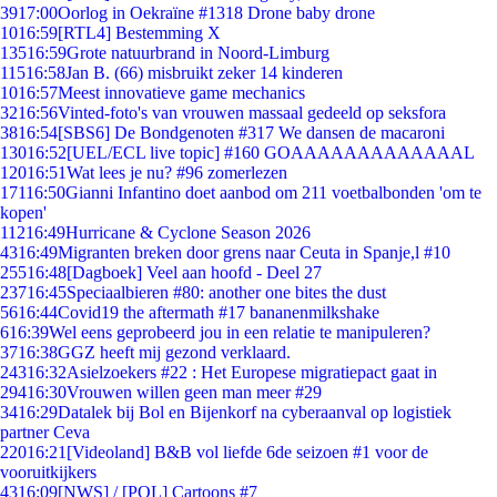
39
17:00
Oorlog in Oekraïne #1318 Drone baby drone
10
16:59
[RTL4] Bestemming X
135
16:59
Grote natuurbrand in Noord-Limburg
115
16:58
Jan B. (66) misbruikt zeker 14 kinderen
10
16:57
Meest innovatieve game mechanics
32
16:56
Vinted-foto's van vrouwen massaal gedeeld op seksfora
38
16:54
[SBS6] De Bondgenoten #317 We dansen de macaroni
130
16:52
[UEL/ECL live topic] #160 GOAAAAAAAAAAAAAL
120
16:51
Wat lees je nu? #96 zomerlezen
171
16:50
Gianni Infantino doet aanbod om 211 voetbalbonden 'om te
kopen'
112
16:49
Hurricane & Cyclone Season 2026
43
16:49
Migranten breken door grens naar Ceuta in Spanje,l #10
255
16:48
[Dagboek] Veel aan hoofd - Deel 27
237
16:45
Speciaalbieren #80: another one bites the dust
56
16:44
Covid19 the aftermath #17 bananenmilkshake
6
16:39
Wel eens geprobeerd jou in een relatie te manipuleren?
37
16:38
GGZ heeft mij gezond verklaard.
243
16:32
Asielzoekers #22 : Het Europese migratiepact gaat in
294
16:30
Vrouwen willen geen man meer #29
34
16:29
Datalek bij Bol en Bijenkorf na cyberaanval op logistiek
partner Ceva
220
16:21
[Videoland] B&B vol liefde 6de seizoen #1 voor de
vooruitkijkers
43
16:09
[NWS] / [POL] Cartoons #7