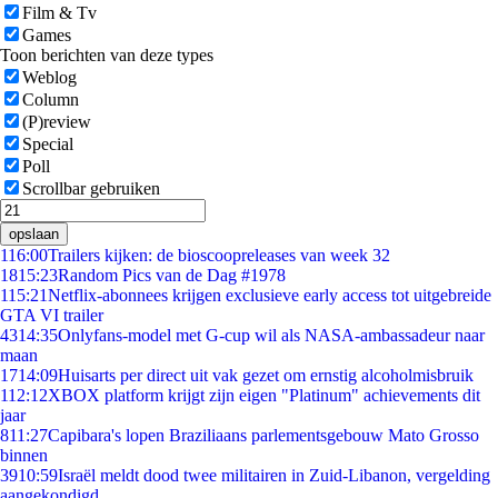
Film & Tv
Games
Toon berichten van deze types
Weblog
Column
(P)review
Special
Poll
Scrollbar gebruiken
opslaan
1
16:00
Trailers kijken: de bioscoopreleases van week 32
18
15:23
Random Pics van de Dag #1978
1
15:21
Netflix-abonnees krijgen exclusieve early access tot uitgebreide
GTA VI trailer
43
14:35
Onlyfans-model met G-cup wil als NASA-ambassadeur naar
maan
17
14:09
Huisarts per direct uit vak gezet om ernstig alcoholmisbruik
1
12:12
XBOX platform krijgt zijn eigen "Platinum" achievements dit
jaar
8
11:27
Capibara's lopen Braziliaans parlementsgebouw Mato Grosso
binnen
39
10:59
Israël meldt dood twee militairen in Zuid-Libanon, vergelding
aangekondigd