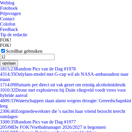
Weblog
Fotoboek
Prijsvragen
Contact
Colofon
Feedback
Tip de redactie
FOK!
FOK!
Scrollbar gebruiken
opslaan
18
15:23
Random Pics van de Dag #1978
43
14:35
Onlyfans-model met G-cup wil als NASA-ambassadeur naar
maan
17
14:09
Huisarts per direct uit vak gezet om ernstig alcoholmisbruik
10
10:32
Drone met explosieven bij Duits vliegveld voedt vrees voor
hybride aanval
48
09:33
Waterschappen slaan alarm wegens droogte: Gereedschapskist
leeg
23
06:40
Zorgmedewerkster die 's nachts haar vriend bezocht terecht
ontslagen
33
00:35
Random Pics van de Dag #1977
2
05/08
De FOK!Voetbalmanager 2026/2027 is begonnen