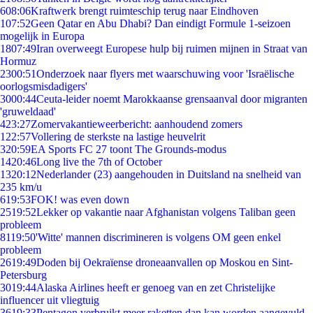
6
08:06
Kraftwerk brengt ruimteschip terug naar Eindhoven
1
07:52
Geen Qatar en Abu Dhabi? Dan eindigt Formule 1-seizoen
mogelijk in Europa
18
07:49
Iran overweegt Europese hulp bij ruimen mijnen in Straat van
Hormuz
23
00:51
Onderzoek naar flyers met waarschuwing voor 'Israëlische
oorlogsmisdadigers'
30
00:44
Ceuta-leider noemt Marokkaanse grensaanval door migranten
'gruweldaad'
4
23:27
Zomervakantieweerbericht: aanhoudend zomers
1
22:57
Vollering de sterkste na lastige heuvelrit
3
20:59
EA Sports FC 27 toont The Grounds-modus
14
20:46
Long live the 7th of October
13
20:12
Nederlander (23) aangehouden in Duitsland na snelheid van
235 km/u
6
19:53
FOK! was even down
25
19:52
Lekker op vakantie naar Afghanistan volgens Taliban geen
probleem
81
19:50
'Witte' mannen discrimineren is volgens OM geen enkel
probleem
26
19:49
Doden bij Oekraïense droneaanvallen op Moskou en Sint-
Petersburg
30
19:44
Alaska Airlines heeft er genoeg van en zet Christelijke
influencer uit vliegtuig
36
19:33
Pentagon verbruikt meer raketten dan kan worden aangevuld,