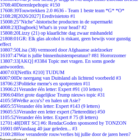
37
08:40
Dierenlepeltopic #150
176
08:39
Touwtrekken 2.0 #636 - Team 1 beste team *G* *O*
21
08:28
[2026/2027] Eredivisietoto #1
150
08:25
"Niche"-historische producten in de supermarkt
40
08:23
[Dagboek] What's in your head? #2
158
08:20
Lizzy (21) op klaarlichte dag zwaar mishandeld
218
08:01
GR: Elk glas alcohol is riskant, geen bewijs voor gunstig
effect
108
07:50
Lisa (38) vermoord door Afghaanse asielzoeker
161
07:47
Wat is jullie binnenhuistemperatuur? #81 Horrorzomer
138
07:33
[AKQ] #3384 Topic met vragen. En soms goede
antwoorden.
40
07:03
[Netflix #210] TUDUM
60
07:00
De neergang van Duitsland als lichtend voorbeeld #3
187
06:23
Politieke meme's en spotprenten #11
139
06:21
Verander één letter: Expert #91 (10 letters)
19
06:04
Het grote dagelijkse Trump nieuws topic #31
41
05:58
Welke accu's? en halen uit Asie?
46
05:55
Verander één letter: Expert #143 (9 letters)
196
05:53
Verander een letter expert (7lettereditie) #50
11
05:52
Verander één letter. Expert # 75 (8 letters)
127
01:48
[DRT SC] #6: RendacGoden sponsored by TONZON
169
01:08
Vandaag 40 jaar geleden... #3
21
00:28
Hoe veranderde rouw/verlies bij jullie door de jaren heen?
Internationaal