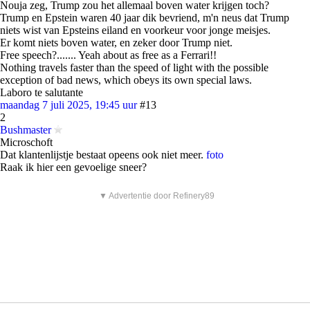
Nouja zeg, Trump zou het allemaal boven water krijgen toch?
Trump en Epstein waren 40 jaar dik bevriend, m'n neus dat Trump
niets wist van Epsteins eiland en voorkeur voor jonge meisjes.
Er komt niets boven water, en zeker door Trump niet.
Free speech?....... Yeah about as free as a Ferrari!!
Nothing travels faster than the speed of light with the possible
exception of bad news, which obeys its own special laws.
Laboro te salutante
maandag 7 juli 2025, 19:45 uur
#13
2
Bushmaster
Microschoft
Dat klantenlijstje bestaat opeens ook niet meer.
foto
Raak ik hier een gevoelige sneer?
▼ Advertentie door Refinery89