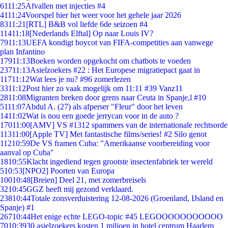
61
11:25
Afvallen met injecties #4
41
11:24
Voorspel hier het weer voor het gehele jaar 2026
83
11:21
[RTL] B&B vol liefde 6de seizoen #4
114
11:18
[Nederlands Elftal] Op naar Louis IV?
79
11:13
UEFA kondigt boycot van FIFA-competities aan vanwege
plan Infantino
179
11:13
Boeken worden opgekocht om chatbots te voeden
237
11:13
Asielzoekers #22 : Het Europese migratiepact gaat in
117
11:12
Wat lees je nu? #96 zomerlezen
33
11:12
Post hier zo vaak mogelijk om 11:11 #39 Vanz11
28
11:08
Migranten breken door grens naar Ceuta in Spanje,l #10
51
11:07
Abdul A. (27) als afperser "Fleur" door het leven
14
11:02
Wat is nou een goede jerrycan voor in de auto ?
170
11:00
[AMV] VS #1312 spammers van de internationale rechtsorde
113
11:00
[Apple TV] Met fantastische films/series! #2 Silo genot
112
10:59
De VS framen Cuba: "Amerikaanse voorbereiding voor
aanval op Cuba"
18
10:55
Klacht ingediend tegen grootste insectenfabriek ter wereld
5
10:53
[NPO2] Poorten van Europa
100
10:48
[Breien] Deel 21, met zomerbreisels
32
10:45
GGZ heeft mij gezond verklaard.
238
10:44
Totale zonsverduistering 12-08-2026 (Groenland, IJsland en
Spanje) #1
267
10:44
Het enige echte LEGO-topic #45 LEGOOOOOOOOOOO
70
10:39
30 asielzoekers kosten 1 miljoen in hotel centrum Haarlem