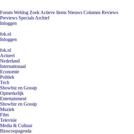
Forum
Weblog
Zoek
Actieve Items
Nieuws
Columns
Reviews
Previews
Specials
Archief
Inloggen
fok.nl
Inloggen
fok.nl
Actueel
Nederland
Internationaal
Economie
Politiek
Tech
Showbiz en Gossip
Opmerkelijk
Entertainment
Showbiz en Gossip
Muziek
Film
Televisie
Media & Cultuur
Bioscoopagenda