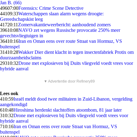
Jan B. (66)
496
07:00
Forensics: Crime Scene Detective
441
09:33
Waterschappen slaan alarm wegens droogte:
Gereedschapskist leeg
417
20:11
Zomervakantieweerbericht: aanhoudend zomers
396
10:08
NAVO zet wegens Russische provocatie 250% meer
gevechtsvliegtuigen in
364
10:16
Iran en Oman eens over route Straat van Hormuz, VS
buitenspel
314
10:28
Wakker Dier dient klacht in tegen insectenfabriek Protix om
duurzaamheidsclaims
293
10:32
Drone met explosieven bij Duits vliegveld voedt vrees voor
hybride aanval
▼ Advertentie door Refinery89
Lees ook
4
10:59
Israël meldt dood twee militairen in Zuid-Libanon, vergelding
aangekondigd
6
10:48
Hiroshima herdenkt slachtoffers atoombom, 81 jaar later
3
10:32
Drone met explosieven bij Duits vliegveld voedt vrees voor
hybride aanval
7
10:16
Iran en Oman eens over route Straat van Hormuz, VS
buitenspel