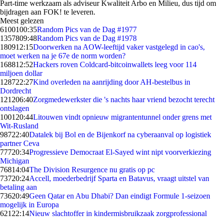
Part-time werkzaam als adviseur Kwaliteit Arbo en Milieu, dus tijd om
bijdragen aan FOK! te leveren.
Meest gelezen
61001
00:35
Random Pics van de Dag #1977
13578
09:48
Random Pics van de Dag #1978
1809
12:15
Doorwerken na AOW-leeftijd vaker vastgelegd in cao's,
moet werken na je 67e de norm worden?
1688
12:52
Hackers roven Coldcard-bitcoinwallets leeg voor 114
miljoen dollar
1287
22:27
Kind overleden na aanrijding door AH-bestelbus in
Dordrecht
1212
06:40
Zorgmedewerkster die 's nachts haar vriend bezocht terecht
ontslagen
1001
20:44
Litouwen vindt opnieuw migrantentunnel onder grens met
Wit-Rusland
987
22:40
Datalek bij Bol en de Bijenkorf na cyberaanval op logistiek
partner Ceva
777
20:34
Progressieve Democraat El-Sayed wint nipt voorverkiezing
Michigan
768
14:04
The Division Resurgence nu gratis op pc
737
20:24
Accell, moederbedrijf Sparta en Batavus, vraagt uitstel van
betaling aan
736
20:49
Geen Qatar en Abu Dhabi? Dan eindigt Formule 1-seizoen
mogelijk in Europa
621
22:14
Nieuw slachtoffer in kindermisbruikzaak zorgprofessional