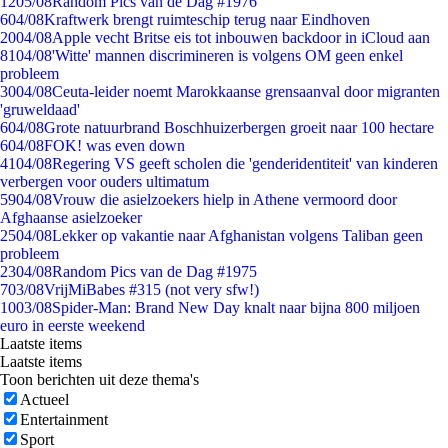
12
05/08
Random Pics van de Dag #1976
6
04/08
Kraftwerk brengt ruimteschip terug naar Eindhoven
20
04/08
Apple vecht Britse eis tot inbouwen backdoor in iCloud aan
81
04/08
'Witte' mannen discrimineren is volgens OM geen enkel
probleem
30
04/08
Ceuta-leider noemt Marokkaanse grensaanval door migranten
'gruweldaad'
6
04/08
Grote natuurbrand Boschhuizerbergen groeit naar 100 hectare
6
04/08
FOK! was even down
41
04/08
Regering VS geeft scholen die 'genderidentiteit' van kinderen
verbergen voor ouders ultimatum
59
04/08
Vrouw die asielzoekers hielp in Athene vermoord door
Afghaanse asielzoeker
25
04/08
Lekker op vakantie naar Afghanistan volgens Taliban geen
probleem
23
04/08
Random Pics van de Dag #1975
7
03/08
VrijMiBabes #315 (not very sfw!)
10
03/08
Spider-Man: Brand New Day knalt naar bijna 800 miljoen
euro in eerste weekend
Laatste items
Laatste items
Toon berichten uit deze thema's
Actueel
Entertainment
Sport