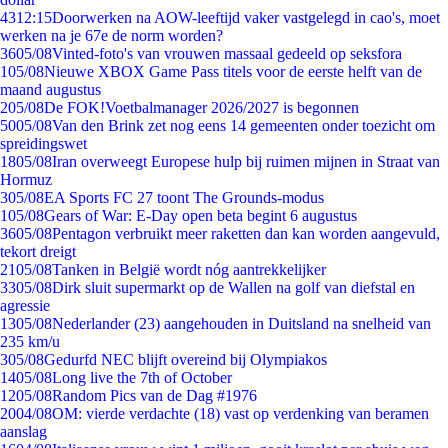
43
12:15
Doorwerken na AOW-leeftijd vaker vastgelegd in cao's, moet
werken na je 67e de norm worden?
36
05/08
Vinted-foto's van vrouwen massaal gedeeld op seksfora
1
05/08
Nieuwe XBOX Game Pass titels voor de eerste helft van de
maand augustus
2
05/08
De FOK!Voetbalmanager 2026/2027 is begonnen
50
05/08
Van den Brink zet nog eens 14 gemeenten onder toezicht om
spreidingswet
18
05/08
Iran overweegt Europese hulp bij ruimen mijnen in Straat van
Hormuz
3
05/08
EA Sports FC 27 toont The Grounds-modus
1
05/08
Gears of War: E-Day open beta begint 6 augustus
36
05/08
Pentagon verbruikt meer raketten dan kan worden aangevuld,
tekort dreigt
21
05/08
Tanken in België wordt nóg aantrekkelijker
33
05/08
Dirk sluit supermarkt op de Wallen na golf van diefstal en
agressie
13
05/08
Nederlander (23) aangehouden in Duitsland na snelheid van
235 km/u
3
05/08
Gedurfd NEC blijft overeind bij Olympiakos
14
05/08
Long live the 7th of October
12
05/08
Random Pics van de Dag #1976
20
04/08
OM: vierde verdachte (18) vast op verdenking van beramen
aanslag