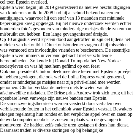
cel toen Epstein overleed.
Epstein werd begin juli 2019 gearresteerd na nieuwe beschuldigingen
van kindermisbruik. In 2008 had hij al schuld bekend na eerdere
aantijgingen, waarvoor hij een straf van 13 maanden met minimale
beperkingen kreeg opgelegd. Bij het nieuwe onderzoek werden echter
honderden foto’s gevonden van minderjarige meisjes die de zakenman
misbruikt zou hebben. Een lange gevangenisstraf dreigde.
Op 10 augustus werd Epstein dood aangetroffen in zijn cel tijdens het
uitdelen van het ontbijt. Direct ontstonden er vragen of hij misschien
was vermoord om invloedrijke vrienden te beschermen. De steenrijke
Epstein werd immers in verband gebracht met verschillende
beroemdheden. Zo kende hij Donald Trump via het New Yorkse
societyleven en was hij met hem gefilmd op een feest.
Ook oud-president Clinton bleek meerdere keren met Epsteins privéjet
te hebben gevlogen, die ook wel de Lolita Express werd genoemd,
omdat er minderjarige meisjes naar zijn privé-eiland mee werden
genomen. Clinton verklaarde meteen niets te weten van de
afschuwelijke misdaden. De Britse prins Andrew trok zich terug uit het
openbare leven vanwege zijn nauwe banden met Epstein.
De samenzweringstheorieën werden versterkt door verhalen over
verbijsterende fouten in het cellenblok waar Epstein vastzat. Bewakers
sloegen regelmatig hun rondes en het verplichte appel over en zaten op
de werkcomputer meubels te zoeken in plaats van de gevangen te
monityoren. Ze hadden zelfs enkele uren geslapen tijdens hun dienst.
Daarnaast traden er diverse storingen op bij belangrijke