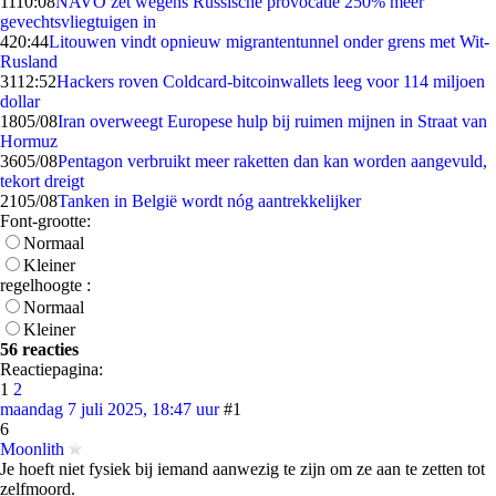
11
10:08
NAVO zet wegens Russische provocatie 250% meer
gevechtsvliegtuigen in
4
20:44
Litouwen vindt opnieuw migrantentunnel onder grens met Wit-
Rusland
31
12:52
Hackers roven Coldcard-bitcoinwallets leeg voor 114 miljoen
dollar
18
05/08
Iran overweegt Europese hulp bij ruimen mijnen in Straat van
Hormuz
36
05/08
Pentagon verbruikt meer raketten dan kan worden aangevuld,
tekort dreigt
21
05/08
Tanken in België wordt nóg aantrekkelijker
Font-grootte:
Normaal
Kleiner
regelhoogte :
Normaal
Kleiner
56 reacties
Reactiepagina:
1
2
maandag 7 juli 2025, 18:47 uur
#1
6
Moonlith
Je hoeft niet fysiek bij iemand aanwezig te zijn om ze aan te zetten tot
zelfmoord.