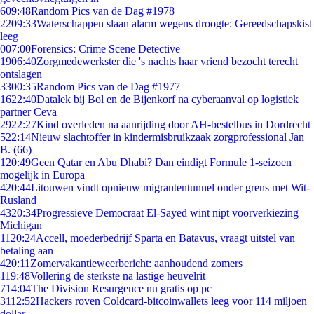
6
09:48
Random Pics van de Dag #1978
22
09:33
Waterschappen slaan alarm wegens droogte: Gereedschapskist
leeg
0
07:00
Forensics: Crime Scene Detective
19
06:40
Zorgmedewerkster die 's nachts haar vriend bezocht terecht
ontslagen
33
00:35
Random Pics van de Dag #1977
16
22:40
Datalek bij Bol en de Bijenkorf na cyberaanval op logistiek
partner Ceva
29
22:27
Kind overleden na aanrijding door AH-bestelbus in Dordrecht
5
22:14
Nieuw slachtoffer in kindermisbruikzaak zorgprofessional Jan
B. (66)
1
20:49
Geen Qatar en Abu Dhabi? Dan eindigt Formule 1-seizoen
mogelijk in Europa
4
20:44
Litouwen vindt opnieuw migrantentunnel onder grens met Wit-
Rusland
43
20:34
Progressieve Democraat El-Sayed wint nipt voorverkiezing
Michigan
11
20:24
Accell, moederbedrijf Sparta en Batavus, vraagt uitstel van
betaling aan
4
20:11
Zomervakantieweerbericht: aanhoudend zomers
1
19:48
Vollering de sterkste na lastige heuvelrit
7
14:04
The Division Resurgence nu gratis op pc
31
12:52
Hackers roven Coldcard-bitcoinwallets leeg voor 114 miljoen
dollar