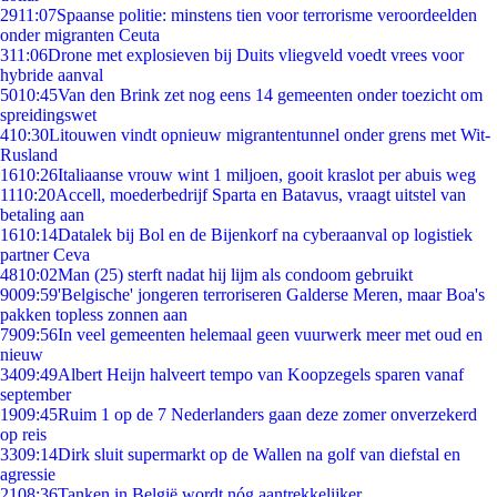
29
11:07
Spaanse politie: minstens tien voor terrorisme veroordeelden
onder migranten Ceuta
3
11:06
Drone met explosieven bij Duits vliegveld voedt vrees voor
hybride aanval
50
10:45
Van den Brink zet nog eens 14 gemeenten onder toezicht om
spreidingswet
4
10:30
Litouwen vindt opnieuw migrantentunnel onder grens met Wit-
Rusland
16
10:26
Italiaanse vrouw wint 1 miljoen, gooit kraslot per abuis weg
11
10:20
Accell, moederbedrijf Sparta en Batavus, vraagt uitstel van
betaling aan
16
10:14
Datalek bij Bol en de Bijenkorf na cyberaanval op logistiek
partner Ceva
48
10:02
Man (25) sterft nadat hij lijm als condoom gebruikt
90
09:59
'Belgische' jongeren terroriseren Galderse Meren, maar Boa's
pakken topless zonnen aan
79
09:56
In veel gemeenten helemaal geen vuurwerk meer met oud en
nieuw
34
09:49
Albert Heijn halveert tempo van Koopzegels sparen vanaf
september
19
09:45
Ruim 1 op de 7 Nederlanders gaan deze zomer onverzekerd
op reis
33
09:14
Dirk sluit supermarkt op de Wallen na golf van diefstal en
agressie
21
08:36
Tanken in België wordt nóg aantrekkelijker