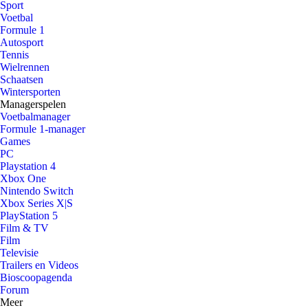
Sport
Voetbal
Formule 1
Autosport
Tennis
Wielrennen
Schaatsen
Wintersporten
Managerspelen
Voetbalmanager
Formule 1-manager
Games
PC
Playstation 4
Xbox One
Nintendo Switch
Xbox Series X|S
PlayStation 5
Film & TV
Film
Televisie
Trailers en Videos
Bioscoopagenda
Forum
Meer