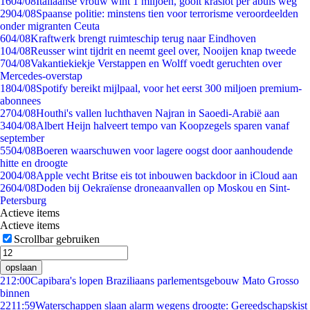
16
04/08
Italiaanse vrouw wint 1 miljoen, gooit kraslot per abuis weg
29
04/08
Spaanse politie: minstens tien voor terrorisme veroordeelden
onder migranten Ceuta
6
04/08
Kraftwerk brengt ruimteschip terug naar Eindhoven
1
04/08
Reusser wint tijdrit en neemt geel over, Nooijen knap tweede
7
04/08
Vakantiekiekje Verstappen en Wolff voedt geruchten over
Mercedes-overstap
18
04/08
Spotify bereikt mijlpaal, voor het eerst 300 miljoen premium-
abonnees
27
04/08
Houthi's vallen luchthaven Najran in Saoedi-Arabië aan
34
04/08
Albert Heijn halveert tempo van Koopzegels sparen vanaf
september
55
04/08
Boeren waarschuwen voor lagere oogst door aanhoudende
hitte en droogte
20
04/08
Apple vecht Britse eis tot inbouwen backdoor in iCloud aan
26
04/08
Doden bij Oekraïense droneaanvallen op Moskou en Sint-
Petersburg
Actieve items
Actieve items
Scrollbar gebruiken
opslaan
2
12:00
Capibara's lopen Braziliaans parlementsgebouw Mato Grosso
binnen
22
11:59
Waterschappen slaan alarm wegens droogte: Gereedschapskist