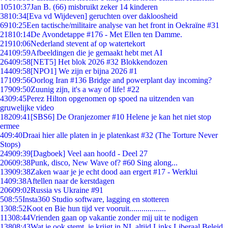
105
10:37
Jan B. (66) misbruikt zeker 14 kinderen
38
10:34
[Eva vd Wijdeven] geruchten over dakloosheid
69
10:25
Een tactische/militaire analyse van het front in Oekraïne #31
218
10:14
De Avondetappe #176 - Met Ellen ten Damme.
219
10:06
Nederland stevent af op watertekort
241
09:59
Afbeeldingen die je gemaakt hebt met AI
264
09:58
[NET5] Het blok 2026 #32 Blokkendozen
144
09:58
[NPO1] We zijn er bijna 2026 #1
171
09:56
Oorlog Iran #136 Bridge and powerplant day incoming?
179
09:50
Zuunig zijn, it's a way of life! #22
43
09:45
Perez Hilton opgenomen op spoed na uitzenden van
gruwelijke video
182
09:41
[SBS6] De Oranjezomer #10 Helene je kan het niet stop
ermee
4
09:40
Draai hier alle platen in je platenkast #32 (The Torture Never
Stops)
249
09:39
[Dagboek] Veel aan hoofd - Deel 27
206
09:38
Punk, disco, New Wave of? #60 Sing along...
139
09:38
Zaken waar je je echt dood aan ergert #17 - Werklui
14
09:38
Aftellen naar de kerstdagen
206
09:02
Russia vs Ukraine #91
5
08:55
Insta360 Studio software, lagging en stotteren
13
08:52
Koot en Bie hun tijd ver vooruit..................
113
08:44
Vrienden gaan op vakantie zonder mij uit te nodigen
138
08:43
Wat je ook stemt, je krijgt in NL altijd Links Liberaal Beleid.