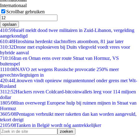
Internationaal
Scrollbar gebruiken
opslaan
4
10:59
Israël meldt dood twee militairen in Zuid-Libanon, vergelding
aangekondigd
6
10:48
Hiroshima herdenkt slachtoffers atoombom, 81 jaar later
3
10:32
Drone met explosieven bij Duits vliegveld voedt vrees voor
hybride aanval
7
10:16
Iran en Oman eens over route Straat van Hormuz, VS
buitenspel
11
10:08
NAVO zet wegens Russische provocatie 250% meer
gevechtsvliegtuigen in
4
20:44
Litouwen vindt opnieuw migrantentunnel onder grens met Wit-
Rusland
31
12:52
Hackers roven Coldcard-bitcoinwallets leeg voor 114 miljoen
dollar
18
05/08
Iran overweegt Europese hulp bij ruimen mijnen in Straat van
Hormuz
36
05/08
Pentagon verbruikt meer raketten dan kan worden aangevuld,
tekort dreigt
21
05/08
Tanken in België wordt nóg aantrekkelijker