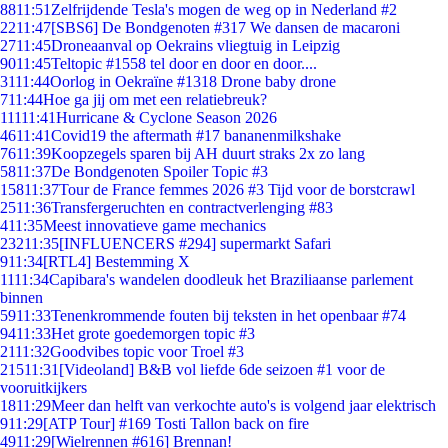
88
11:51
Zelfrijdende Tesla's mogen de weg op in Nederland #2
22
11:47
[SBS6] De Bondgenoten #317 We dansen de macaroni
27
11:45
Droneaanval op Oekrains vliegtuig in Leipzig
90
11:45
Teltopic #1558 tel door en door en door....
31
11:44
Oorlog in Oekraïne #1318 Drone baby drone
7
11:44
Hoe ga jij om met een relatiebreuk?
111
11:41
Hurricane & Cyclone Season 2026
46
11:41
Covid19 the aftermath #17 bananenmilkshake
76
11:39
Koopzegels sparen bij AH duurt straks 2x zo lang
58
11:37
De Bondgenoten Spoiler Topic #3
158
11:37
Tour de France femmes 2026 #3 Tijd voor de borstcrawl
25
11:36
Transfergeruchten en contractverlenging #83
4
11:35
Meest innovatieve game mechanics
232
11:35
[INFLUENCERS #294] supermarkt Safari
9
11:34
[RTL4] Bestemming X
11
11:34
Capibara's wandelen doodleuk het Braziliaanse parlement
binnen
59
11:33
Tenenkrommende fouten bij teksten in het openbaar #74
94
11:33
Het grote goedemorgen topic #3
21
11:32
Goodvibes topic voor Troel #3
215
11:31
[Videoland] B&B vol liefde 6de seizoen #1 voor de
vooruitkijkers
18
11:29
Meer dan helft van verkochte auto's is volgend jaar elektrisch
9
11:29
[ATP Tour] #169 Tosti Tallon back on fire
49
11:29
[Wielrennen #616] Brennan!