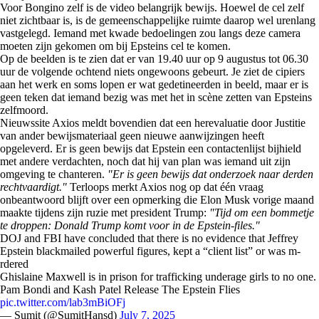
Voor Bongino zelf is de video belangrijk bewijs. Hoewel de cel zelf
niet zichtbaar is, is de gemeenschappelijke ruimte daarop wel urenlang
vastgelegd. Iemand met kwade bedoelingen zou langs deze camera
moeten zijn gekomen om bij Epsteins cel te komen.
Op de beelden is te zien dat er van 19.40 uur op 9 augustus tot 06.30
uur de volgende ochtend niets ongewoons gebeurt. Je ziet de cipiers
aan het werk en soms lopen er wat gedetineerden in beeld, maar er is
geen teken dat iemand bezig was met het in scène zetten van Epsteins
zelfmoord.
Nieuwssite Axios meldt bovendien dat een herevaluatie door Justitie
van ander bewijsmateriaal geen nieuwe aanwijzingen heeft
opgeleverd. Er is geen bewijs dat Epstein een contactenlijst bijhield
met andere verdachten, noch dat hij van plan was iemand uit zijn
omgeving te chanteren.
"Er is geen bewijs dat onderzoek naar derden
rechtvaardigt."
Terloops merkt Axios nog op dat één vraag
onbeantwoord blijft over een opmerking die Elon Musk vorige maand
maakte tijdens zijn ruzie met president Trump:
"Tijd om een bommetje
te droppen: Donald Trump komt voor in de Epstein-files."
DOJ and FBI have concluded that there is no evidence that Jeffrey
Epstein blackmailed powerful figures, kept a “client list” or was m-
rdered
Ghislaine Maxwell is in prison for trafficking underage girls to no one.
Pam Bondi and Kash Patel Release The Epstein Flies
pic.twitter.com/lab3mBiOFj
— Sumit (@SumitHansd)
July 7, 2025