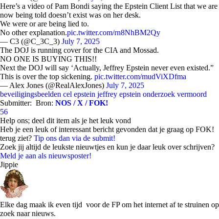
Here’s a video of Pam Bondi saying the Epstein Client List that we are
now being told doesn’t exist was on her desk.
We were or are being lied to.
No other explanation.
pic.twitter.com/rn8NhBM2Qy
— C3 (@C_3C_3)
July 7, 2025
The DOJ is running cover for the CIA and Mossad.
NO ONE IS BUYING THIS!!
Next the DOJ will say ‘Actually, Jeffrey Epstein never even existed.”
This is over the top sickening.
pic.twitter.com/mudViXDfma
— Alex Jones (@RealAlexJones)
July 7, 2025
beveiligingsbeelden
cel
epstein
jeffrey epstein
onderzoek
vermoord
Submitter:
Bron:
NOS / X / FOK!
56
Help ons; deel dit item als je het leuk vond
Heb je een leuk of interessant bericht gevonden dat je graag op FOK!
terug ziet?
Tip ons dan via de submit!
Zoek jij altijd de leukste nieuwtjes en kun je daar leuk over schrijven?
Meld je aan als nieuwsposter!
Jippie
Elke dag maak ik even tijd voor de FP om het internet af te struinen op
zoek naar nieuws.