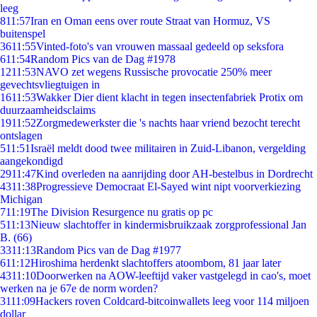
leeg
8
11:57
Iran en Oman eens over route Straat van Hormuz, VS
buitenspel
36
11:55
Vinted-foto's van vrouwen massaal gedeeld op seksfora
6
11:54
Random Pics van de Dag #1978
12
11:53
NAVO zet wegens Russische provocatie 250% meer
gevechtsvliegtuigen in
16
11:53
Wakker Dier dient klacht in tegen insectenfabriek Protix om
duurzaamheidsclaims
19
11:52
Zorgmedewerkster die 's nachts haar vriend bezocht terecht
ontslagen
5
11:51
Israël meldt dood twee militairen in Zuid-Libanon, vergelding
aangekondigd
29
11:47
Kind overleden na aanrijding door AH-bestelbus in Dordrecht
43
11:38
Progressieve Democraat El-Sayed wint nipt voorverkiezing
Michigan
7
11:19
The Division Resurgence nu gratis op pc
5
11:13
Nieuw slachtoffer in kindermisbruikzaak zorgprofessional Jan
B. (66)
33
11:13
Random Pics van de Dag #1977
6
11:12
Hiroshima herdenkt slachtoffers atoombom, 81 jaar later
43
11:10
Doorwerken na AOW-leeftijd vaker vastgelegd in cao's, moet
werken na je 67e de norm worden?
31
11:09
Hackers roven Coldcard-bitcoinwallets leeg voor 114 miljoen
dollar