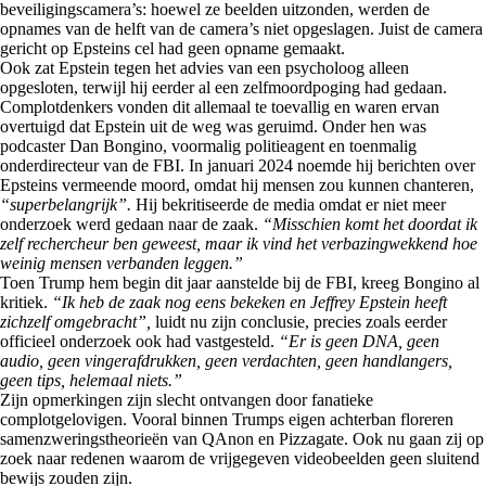
beveiligingscamera’s: hoewel ze beelden uitzonden, werden de
opnames van de helft van de camera’s niet opgeslagen. Juist de camera
gericht op Epsteins cel had geen opname gemaakt.
Ook zat Epstein tegen het advies van een psycholoog alleen
opgesloten, terwijl hij eerder al een zelfmoordpoging had gedaan.
Complotdenkers vonden dit allemaal te toevallig en waren ervan
overtuigd dat Epstein uit de weg was geruimd. Onder hen was
podcaster Dan Bongino, voormalig politieagent en toenmalig
onderdirecteur van de FBI. In januari 2024 noemde hij berichten over
Epsteins vermeende moord, omdat hij mensen zou kunnen chanteren,
“superbelangrijk”.
Hij bekritiseerde de media omdat er niet meer
onderzoek werd gedaan naar de zaak.
“Misschien komt het doordat ik
zelf rechercheur ben geweest, maar ik vind het verbazingwekkend hoe
weinig mensen verbanden leggen.”
Toen Trump hem begin dit jaar aanstelde bij de FBI, kreeg Bongino al
kritiek.
“Ik heb de zaak nog eens bekeken en Jeffrey Epstein heeft
zichzelf omgebracht”,
luidt nu zijn conclusie, precies zoals eerder
officieel onderzoek ook had vastgesteld.
“Er is geen DNA, geen
audio, geen vingerafdrukken, geen verdachten, geen handlangers,
geen tips, helemaal niets.”
Zijn opmerkingen zijn slecht ontvangen door fanatieke
complotgelovigen. Vooral binnen Trumps eigen achterban floreren
samenzweringstheorieën van QAnon en Pizzagate. Ook nu gaan zij op
zoek naar redenen waarom de vrijgegeven videobeelden geen sluitend
bewijs zouden zijn.