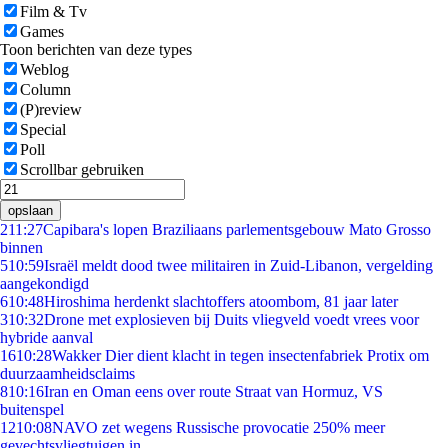
Film & Tv
Games
Toon berichten van deze types
Weblog
Column
(P)review
Special
Poll
Scrollbar gebruiken
opslaan
2
11:27
Capibara's lopen Braziliaans parlementsgebouw Mato Grosso
binnen
5
10:59
Israël meldt dood twee militairen in Zuid-Libanon, vergelding
aangekondigd
6
10:48
Hiroshima herdenkt slachtoffers atoombom, 81 jaar later
3
10:32
Drone met explosieven bij Duits vliegveld voedt vrees voor
hybride aanval
16
10:28
Wakker Dier dient klacht in tegen insectenfabriek Protix om
duurzaamheidsclaims
8
10:16
Iran en Oman eens over route Straat van Hormuz, VS
buitenspel
12
10:08
NAVO zet wegens Russische provocatie 250% meer
gevechtsvliegtuigen in