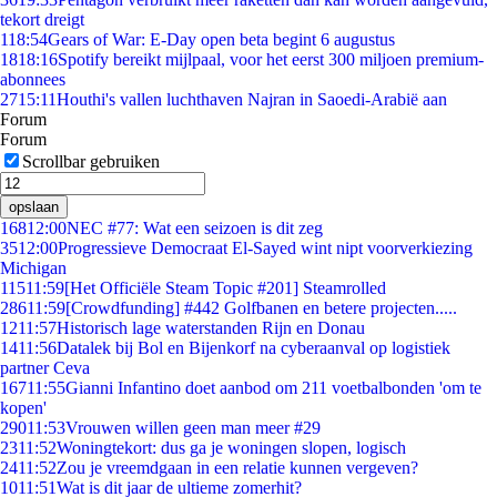
tekort dreigt
1
18:54
Gears of War: E-Day open beta begint 6 augustus
18
18:16
Spotify bereikt mijlpaal, voor het eerst 300 miljoen premium-
abonnees
27
15:11
Houthi's vallen luchthaven Najran in Saoedi-Arabië aan
Forum
Forum
Scrollbar gebruiken
opslaan
168
12:00
NEC #77: Wat een seizoen is dit zeg
35
12:00
Progressieve Democraat El-Sayed wint nipt voorverkiezing
Michigan
115
11:59
[Het Officiële Steam Topic #201] Steamrolled
286
11:59
[Crowdfunding] #442 Golfbanen en betere projecten.....
12
11:57
Historisch lage waterstanden Rijn en Donau
14
11:56
Datalek bij Bol en Bijenkorf na cyberaanval op logistiek
partner Ceva
167
11:55
Gianni Infantino doet aanbod om 211 voetbalbonden 'om te
kopen'
290
11:53
Vrouwen willen geen man meer #29
23
11:52
Woningtekort: dus ga je woningen slopen, logisch
24
11:52
Zou je vreemdgaan in een relatie kunnen vergeven?
10
11:51
Wat is dit jaar de ultieme zomerhit?