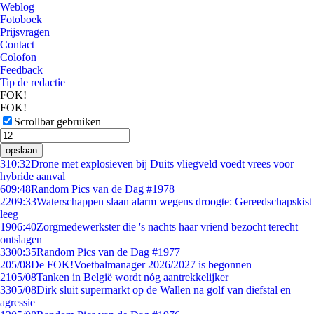
Weblog
Fotoboek
Prijsvragen
Contact
Colofon
Feedback
Tip de redactie
FOK!
FOK!
Scrollbar gebruiken
opslaan
3
10:32
Drone met explosieven bij Duits vliegveld voedt vrees voor
hybride aanval
6
09:48
Random Pics van de Dag #1978
22
09:33
Waterschappen slaan alarm wegens droogte: Gereedschapskist
leeg
19
06:40
Zorgmedewerkster die 's nachts haar vriend bezocht terecht
ontslagen
33
00:35
Random Pics van de Dag #1977
2
05/08
De FOK!Voetbalmanager 2026/2027 is begonnen
21
05/08
Tanken in België wordt nóg aantrekkelijker
33
05/08
Dirk sluit supermarkt op de Wallen na golf van diefstal en
agressie